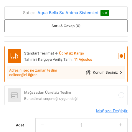
Satıcı:
Aqua Bella Su Arıtma Sistemleri
9.8
Soru & Cevap (0)
Standart Teslimat
Ücretsiz Kargo
●
Tahmini Kargoya Veriliş Tarihi:
11 Ağustos
Adresini seç ne zaman teslim
Konum Seçiniz
edileceğini öğren!
Mağazadan Ücretsiz Teslim
Bu teslimat seçeneği uygun değil
Mağaza Değiştir
Adet