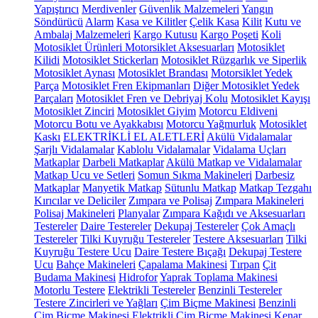
Yapıştırıcı
Merdivenler
Güvenlik Malzemeleri
Yangın
Söndürücü
Alarm
Kasa ve Kilitler
Çelik Kasa
Kilit
Kutu ve
Ambalaj Malzemeleri
Kargo Kutusu
Kargo Poşeti
Koli
Motosiklet Ürünleri
Motorsiklet Aksesuarları
Motosiklet
Kilidi
Motosiklet Stickerları
Motosiklet Rüzgarlık ve Siperlik
Motosiklet Aynası
Motosiklet Brandası
Motorsiklet Yedek
Parça
Motosiklet Fren Ekipmanları
Diğer Motosiklet Yedek
Parçaları
Motosiklet Fren ve Debriyaj Kolu
Motosiklet Kayışı
Motosiklet Zinciri
Motosiklet Giyim
Motorcu Eldiveni
Motorcu Botu ve Ayakkabısı
Motorcu Yağmurluk
Motosiklet
Kaskı
ELEKTRİKLİ EL ALETLERİ
Akülü Vidalamalar
Şarjlı Vidalamalar
Kablolu Vidalamalar
Vidalama Uçları
Matkaplar
Darbeli Matkaplar
Akülü Matkap ve Vidalamalar
Matkap Ucu ve Setleri
Somun Sıkma Makineleri
Darbesiz
Matkaplar
Manyetik Matkap
Sütunlu Matkap
Matkap Tezgahı
Kırıcılar ve Deliciler
Zımpara ve Polisaj
Zımpara Makineleri
Polisaj Makineleri
Planyalar
Zımpara Kağıdı ve Aksesuarları
Testereler
Daire Testereler
Dekupaj Testereler
Çok Amaçlı
Testereler
Tilki Kuyruğu Testereler
Testere Aksesuarları
Tilki
Kuyruğu Testere Ucu
Daire Testere Bıçağı
Dekupaj Testere
Ucu
Bahçe Makineleri
Çapalama Makinesi
Tırpan
Çit
Budama Makinesi
Hidrofor
Yaprak Toplama Makinesi
Motorlu Testere
Elektrikli Testereler
Benzinli Testereler
Testere Zincirleri ve Yağları
Çim Biçme Makinesi
Benzinli
Çim Biçme Makinesi
Elektrikli Çim Biçme Makinesi
Kenar