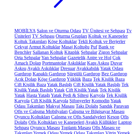
MOBİLYA
Salon ve Oturma Odası
TV Ünitesi ve Sehpası
Tv
Üniteleri
TV Sehpası
Oturma Grupları
Koltuk ve Kanepeler
Koltuk Takımları
Köşe Koltuklar
Tekli Koltuk ve Berjerler
Çekyat
Armut Koltuklar
Masaj Koltuğu
Puf
Bank ve
Benchler
Sallanan Koltuk
Kitaplık
Sehpalar
Zigon Sehpalar
Orta Sehpalar
Yan Sehpalar
Gazetelik
Antre ve Hol
Çok
Amaçlı Dolap
Portmantolar
Askılıklar
Kapı Askısı
Duvar
Askısı
Ayaklı Askılıklar
Dresuar
Ayakkabılık
Yatak Odası
Gardırop
Kapaklı Gardırop
Sürgülü Gardırop
Bez Gardırop
Açık Dolap
Köşe Gardırop
Yüklük
Baza
Tek Kişilik Baza
Çift Kişilik Baza
Yatak Başlığı
Çift Kişilik Yatak Başlığı
Tek
Kişilik Yatak Başlığı
Yatak
Çift Kişilik Yatak
Tek Kişilik
Yatak
Hasta Yatağı
Yatak Pedi & Şiltesi
Karyola
Tek Kişilik
Karyola
Çift Kişilik Karyola
Şifonyerler
Komodin
Yatak
Odası Takımları
Makyaj Masası
Takı Dolabı
Sandık
Paravan
Ofis ve Çalışma Mobilyaları
Çalışma ve Bilgisayar Masası
Oyuncu Koltukları
Çalışma ve Ofis Sandalyeleri
Keson
Ofis
Dolabı
Ofis Koltukları ve Kanepeleri
Ayaklı Küllükler
Laptop
Sehpası
Oyuncu Masası
Toplantı Masası
Ofis Masası ve
Takımları
Yemek Odası
Yemek Odası Takımları
Vitrin
Yemek