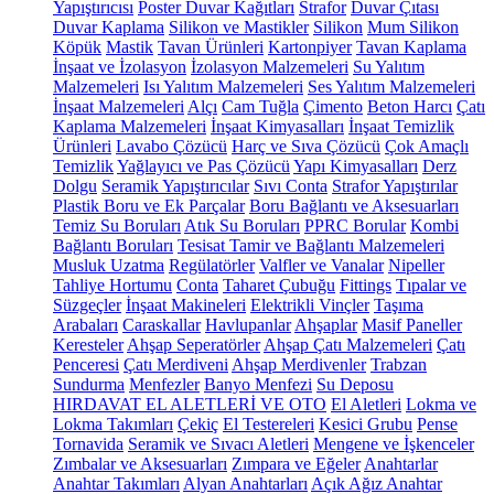
Yapıştırıcısı
Poster Duvar Kağıtları
Strafor
Duvar Çıtası
Duvar Kaplama
Silikon ve Mastikler
Silikon
Mum Silikon
Köpük
Mastik
Tavan Ürünleri
Kartonpiyer
Tavan Kaplama
İnşaat ve İzolasyon
İzolasyon Malzemeleri
Su Yalıtım
Malzemeleri
Isı Yalıtım Malzemeleri
Ses Yalıtım Malzemeleri
İnşaat Malzemeleri
Alçı
Cam Tuğla
Çimento
Beton Harcı
Çatı
Kaplama Malzemeleri
İnşaat Kimyasalları
İnşaat Temizlik
Ürünleri
Lavabo Çözücü
Harç ve Sıva Çözücü
Çok Amaçlı
Temizlik
Yağlayıcı ve Pas Çözücü
Yapı Kimyasalları
Derz
Dolgu
Seramik Yapıştırıcılar
Sıvı Conta
Strafor Yapıştırılar
Plastik Boru ve Ek Parçalar
Boru Bağlantı ve Aksesuarları
Temiz Su Boruları
Atık Su Boruları
PPRC Borular
Kombi
Bağlantı Boruları
Tesisat Tamir ve Bağlantı Malzemeleri
Musluk Uzatma
Regülatörler
Valfler ve Vanalar
Nipeller
Tahliye Hortumu
Conta
Taharet Çubuğu
Fittings
Tıpalar ve
Süzgeçler
İnşaat Makineleri
Elektrikli Vinçler
Taşıma
Arabaları
Caraskallar
Havlupanlar
Ahşaplar
Masif Paneller
Keresteler
Ahşap Seperatörler
Ahşap Çatı Malzemeleri
Çatı
Penceresi
Çatı Merdiveni
Ahşap Merdivenler
Trabzan
Sundurma
Menfezler
Banyo Menfezi
Su Deposu
HIRDAVAT EL ALETLERİ VE OTO
El Aletleri
Lokma ve
Lokma Takımları
Çekiç
El Testereleri
Kesici Grubu
Pense
Tornavida
Seramik ve Sıvacı Aletleri
Mengene ve İşkenceler
Zımbalar ve Aksesuarları
Zımpara ve Eğeler
Anahtarlar
Anahtar Takımları
Alyan Anahtarları
Açık Ağız Anahtar