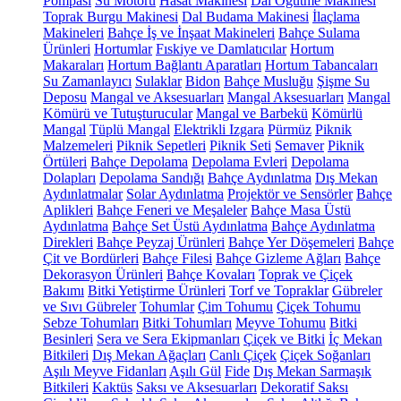
Pompası
Su Motoru
Hasat Makinesi
Dal Öğütme Makinesi
Toprak Burgu Makinesi
Dal Budama Makinesi
İlaçlama
Makineleri
Bahçe İş ve İnşaat Makineleri
Bahçe Sulama
Ürünleri
Hortumlar
Fıskiye ve Damlatıcılar
Hortum
Makaraları
Hortum Bağlantı Aparatları
Hortum Tabancaları
Su Zamanlayıcı
Sulaklar
Bidon
Bahçe Musluğu
Şişme Su
Deposu
Mangal ve Aksesuarları
Mangal Aksesuarları
Mangal
Kömürü ve Tutuşturucular
Mangal ve Barbekü
Kömürlü
Mangal
Tüplü Mangal
Elektrikli Izgara
Pürmüz
Piknik
Malzemeleri
Piknik Sepetleri
Piknik Seti
Semaver
Piknik
Örtüleri
Bahçe Depolama
Depolama Evleri
Depolama
Dolapları
Depolama Sandığı
Bahçe Aydınlatma
Dış Mekan
Aydınlatmalar
Solar Aydınlatma
Projektör ve Sensörler
Bahçe
Aplikleri
Bahçe Feneri ve Meşaleler
Bahçe Masa Üstü
Aydınlatma
Bahçe Set Üstü Aydınlatma
Bahçe Aydınlatma
Direkleri
Bahçe Peyzaj Ürünleri
Bahçe Yer Döşemeleri
Bahçe
Çit ve Bordürleri
Bahçe Filesi
Bahçe Gizleme Ağları
Bahçe
Dekorasyon Ürünleri
Bahçe Kovaları
Toprak ve Çiçek
Bakımı
Bitki Yetiştirme Ürünleri
Torf ve Topraklar
Gübreler
ve Sıvı Gübreler
Tohumlar
Çim Tohumu
Çiçek Tohumu
Sebze Tohumları
Bitki Tohumları
Meyve Tohumu
Bitki
Besinleri
Sera ve Sera Ekipmanları
Çiçek ve Bitki
İç Mekan
Bitkileri
Dış Mekan Ağaçları
Canlı Çiçek
Çiçek Soğanları
Aşılı Meyve Fidanları
Aşılı Gül
Fide
Dış Mekan Sarmaşık
Bitkileri
Kaktüs
Saksı ve Aksesuarları
Dekoratif Saksı