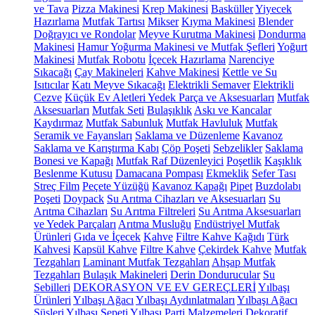
ve Tava
Pizza Makinesi
Krep Makinesi
Basküller
Yiyecek
Hazırlama
Mutfak Tartısı
Mikser
Kıyma Makinesi
Blender
Doğrayıcı ve Rondolar
Meyve Kurutma Makinesi
Dondurma
Makinesi
Hamur Yoğurma Makinesi ve Mutfak Şefleri
Yoğurt
Makinesi
Mutfak Robotu
İçecek Hazırlama
Narenciye
Sıkacağı
Çay Makineleri
Kahve Makinesi
Kettle ve Su
Isıtıcılar
Katı Meyve Sıkacağı
Elektrikli Semaver
Elektrikli
Cezve
Küçük Ev Aletleri Yedek Parça ve Aksesuarları
Mutfak
Aksesuarları
Mutfak Seti
Bulaşıklık
Askı ve Kancalar
Kaydırmaz
Mutfak Sabunluk
Mutfak Havluluk
Mutfak
Seramik ve Fayansları
Saklama ve Düzenleme
Kavanoz
Saklama ve Karıştırma Kabı
Çöp Poşeti
Sebzelikler
Saklama
Bonesi ve Kapağı
Mutfak Raf Düzenleyici
Poşetlik
Kaşıklık
Beslenme Kutusu
Damacana Pompası
Ekmeklik
Sefer Tası
Streç Film
Peçete Yüzüğü
Kavanoz Kapağı
Pipet
Buzdolabı
Poşeti
Doypack
Su Arıtma Cihazları ve Aksesuarları
Su
Arıtma Cihazları
Su Arıtma Filtreleri
Su Arıtma Aksesuarları
ve Yedek Parçaları
Arıtma Musluğu
Endüstriyel Mutfak
Ürünleri
Gıda ve İçecek
Kahve
Filtre Kahve Kağıdı
Türk
Kahvesi
Kapsül Kahve
Filtre Kahve
Çekirdek Kahve
Mutfak
Tezgahları
Laminant Mutfak Tezgahları
Ahşap Mutfak
Tezgahları
Bulaşık Makineleri
Derin Dondurucular
Su
Sebilleri
DEKORASYON VE EV GEREÇLERİ
Yılbaşı
Ürünleri
Yılbaşı Ağacı
Yılbaşı Aydınlatmaları
Yılbaşı Ağacı
Süsleri
Yılbaşı Sepeti
Yılbaşı Parti Malzemeleri
Dekoratif