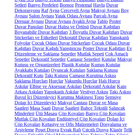
Setleri
Banyo Perdeleri
Bornoz
Peştemal
Havlu
Duvar
Dekorasyonu
Raf
Ayna
Çerçeveli Ayna
Makyaj Aynası
Boy
Aynası
Salon Aynası
Yatak Odası Aynası
Parçalı Ayna
Dresuar Aynası
Duvar Aynası
Ayaklı Ayna
Tablo
Poster
Duvar Panoları
Duvar Halısı ve Örtüsü
Duvar Kağıtları
Boyanabilir Duvar Kağıtları
3 Boyutlu Duvar Kağıtları
Duvar
Stickerları ve Etiketleri
Dekoratif Duvar Kağıtları
Yapışkanlı
Folyolar
Çocuk Odası Duvar Stickerları
Çocuk Odası Duvar
Kağıtları
Duvar Kağıdı Yapıştırıcısı
Poster Duvar Kağıtları
Ev
Düzenleme ve Saklama
Sepetler
Mutfak Sepeti
Çok Amaçlı
Sepetler
Dekoratif Sepetler
Çamaşır Sepetleri
Kutular
Makyaj
Kutusu ve Organizerleri
Plastik Kutular
Kumaş Kutular
Ayakkabı Kutuları
Oyuncak Kutuları
Saklama Kutusu
Dekoratif Kutu
Takı Kutusu
Çamaşır Kurutma Askısı
Saklama Hurçları
Hurçlar
Vakumlu Hurçlar
Halı Hurcu
Askılar
Elbise ve Aksesuar Askıları
Dekoratif Askılar
Kapı
Arkası Askıları
Yapışkanlı Askılar
Vestiyer Askısı
Takı Askısı
Bavul İçi Düzenleyici
Kurutma Makinesi Topu
Şemsiye
Dolap İçi Düzenleyici
Makyaj Çantası
Duvar ve Masa
Saatleri
Masa Saati
Duvar Saatleri
Bahçe Tekstili
Salıncak
Minderleri
Ütü Masası
Çöp Kovaları
Banyo Çöp Kovaları
Mutfak Çöp Kovaları
Endüstriyel Çöp Kovaları
Dolap İçi
Çöp Kovaları
Kırtasiye ve Ofis Malzemeleri
Dosyalama ve
Arşivleme
Poşet Dosya
Evrak Rafı
Çıtçıtlı Dosya
Klasör
Telli