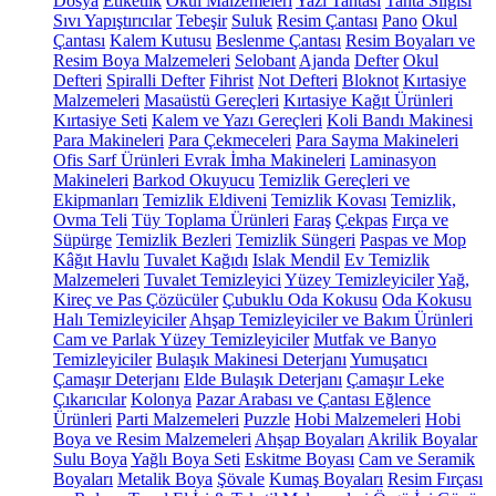
Dosya
Etiketlik
Okul Malzemeleri
Yazı Tahtası
Tahta Silgisi
Sıvı Yapıştırıcılar
Tebeşir
Suluk
Resim Çantası
Pano
Okul
Çantası
Kalem Kutusu
Beslenme Çantası
Resim Boyaları ve
Resim Boya Malzemeleri
Selobant
Ajanda
Defter
Okul
Defteri
Spiralli Defter
Fihrist
Not Defteri
Bloknot
Kırtasiye
Malzemeleri
Masaüstü Gereçleri
Kırtasiye Kağıt Ürünleri
Kırtasiye Seti
Kalem ve Yazı Gereçleri
Koli Bandı Makinesi
Para Makineleri
Para Çekmeceleri
Para Sayma Makineleri
Ofis Sarf Ürünleri
Evrak İmha Makineleri
Laminasyon
Makineleri
Barkod Okuyucu
Temizlik Gereçleri ve
Ekipmanları
Temizlik Eldiveni
Temizlik Kovası
Temizlik,
Ovma Teli
Tüy Toplama Ürünleri
Faraş
Çekpas
Fırça ve
Süpürge
Temizlik Bezleri
Temizlik Süngeri
Paspas ve Mop
Kâğıt Havlu
Tuvalet Kağıdı
Islak Mendil
Ev Temizlik
Malzemeleri
Tuvalet Temizleyici
Yüzey Temizleyiciler
Yağ,
Kireç ve Pas Çözücüler
Çubuklu Oda Kokusu
Oda Kokusu
Halı Temizleyiciler
Ahşap Temizleyiciler ve Bakım Ürünleri
Cam ve Parlak Yüzey Temizleyiciler
Mutfak ve Banyo
Temizleyiciler
Bulaşık Makinesi Deterjanı
Yumuşatıcı
Çamaşır Deterjanı
Elde Bulaşık Deterjanı
Çamaşır Leke
Çıkarıcılar
Kolonya
Pazar Arabası ve Çantası
Eğlence
Ürünleri
Parti Malzemeleri
Puzzle
Hobi Malzemeleri
Hobi
Boya ve Resim Malzemeleri
Ahşap Boyaları
Akrilik Boyalar
Sulu Boya
Yağlı Boya Seti
Eskitme Boyası
Cam ve Seramik
Boyaları
Metalik Boya
Şövale
Kumaş Boyaları
Resim Fırçası