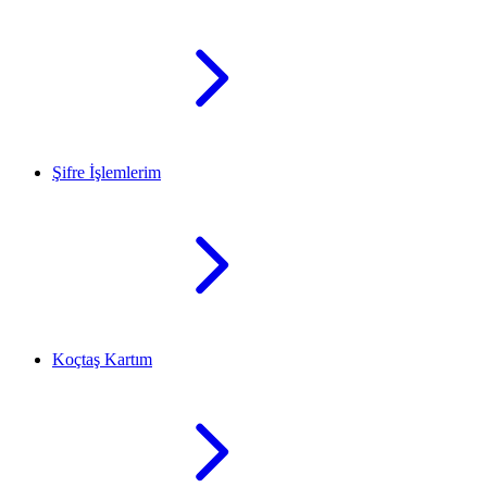
Şifre İşlemlerim
Koçtaş Kartım