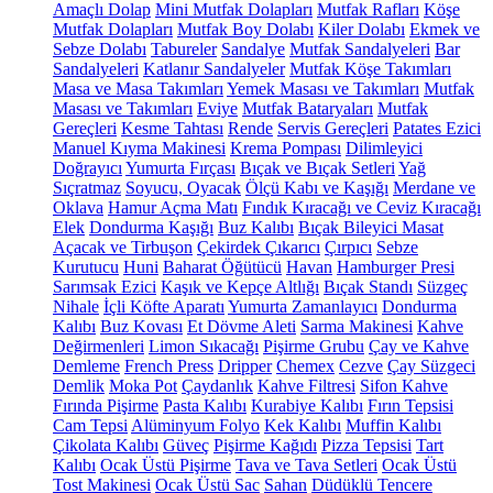
Amaçlı Dolap
Mini Mutfak Dolapları
Mutfak Rafları
Köşe
Mutfak Dolapları
Mutfak Boy Dolabı
Kiler Dolabı
Ekmek ve
Sebze Dolabı
Tabureler
Sandalye
Mutfak Sandalyeleri
Bar
Sandalyeleri
Katlanır Sandalyeler
Mutfak Köşe Takımları
Masa ve Masa Takımları
Yemek Masası ve Takımları
Mutfak
Masası ve Takımları
Eviye
Mutfak Bataryaları
Mutfak
Gereçleri
Kesme Tahtası
Rende
Servis Gereçleri
Patates Ezici
Manuel Kıyma Makinesi
Krema Pompası
Dilimleyici
Doğrayıcı
Yumurta Fırçası
Bıçak ve Bıçak Setleri
Yağ
Sıçratmaz
Soyucu, Oyacak
Ölçü Kabı ve Kaşığı
Merdane ve
Oklava
Hamur Açma Matı
Fındık Kıracağı ve Ceviz Kıracağı
Elek
Dondurma Kaşığı
Buz Kalıbı
Bıçak Bileyici Masat
Açacak ve Tirbuşon
Çekirdek Çıkarıcı
Çırpıcı
Sebze
Kurutucu
Huni
Baharat Öğütücü
Havan
Hamburger Presi
Sarımsak Ezici
Kaşık ve Kepçe Altlığı
Bıçak Standı
Süzgeç
Nihale
İçli Köfte Aparatı
Yumurta Zamanlayıcı
Dondurma
Kalıbı
Buz Kovası
Et Dövme Aleti
Sarma Makinesi
Kahve
Değirmenleri
Limon Sıkacağı
Pişirme Grubu
Çay ve Kahve
Demleme
French Press
Dripper
Chemex
Cezve
Çay Süzgeci
Demlik
Moka Pot
Çaydanlık
Kahve Filtresi
Sifon Kahve
Fırında Pişirme
Pasta Kalıbı
Kurabiye Kalıbı
Fırın Tepsisi
Cam Tepsi
Alüminyum Folyo
Kek Kalıbı
Muffin Kalıbı
Çikolata Kalıbı
Güveç
Pişirme Kağıdı
Pizza Tepsisi
Tart
Kalıbı
Ocak Üstü Pişirme
Tava ve Tava Setleri
Ocak Üstü
Tost Makinesi
Ocak Üstü Sac
Sahan
Düdüklü Tencere