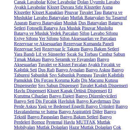
Çanak Lavabolar
Köşe Lavabolar
Dolap Uyumlu Lavabo
Ayaklı Lavabolar
Klozet
Duvara Sıfır Klozetler
Asma
Klozetler
Klozet Kapakları
Pisuvar
Tuvalet Taşı
Batarya ve
Musluklar
Lavabo Bataryaları
Mutfak Bataryaları
Su Tasarruf
Aparatı
Banyo Bataryaları
Musluk
Duş Bataryaları
Batarya
Setleri
Fotoselli Batarya
Ara Musluk
Pisuvar Musluğu
Batarya ve Musluk Yedek Parçaları
Sifon
Lavabo Sifonu
Eviye Sifonu
Yer Sifonu
Sifon Aksesuarları ve Parçaları
Rezervuar ve Aksesuarları
Rezervuar Kumanda Paneli
Rezervuar Seti
Rezervuar İç Takımı
Banyo Bakım Setleri
Yara Bandı
Lif ve Süngerler
Sıcak Su Torbası
Cımbız
Sabun
Tırnak Makası
Banyo Seramik ve Fayansları
Banyo
Aksesuarları
Tuvalet ve Klozet Fırçaları
Ayaklı Fırçalık ve
Kağıtlık Seti
Duş Rafı
Banyo Aynaları
Banyo Askısı
Banyo
Taburesi
Sabunluk
Sıvı Sabunluk Pompası
Tuvalet Kağıtlığı
Pamukluk
Diş Fırçası Koruma Kabı
Diş Macunu Kutusu
Dispenserler
Sıvı Sabun Dispenseri
Tuvalet Kağıdı Dispenseri
Havlu Dispenseri
Klozet Kapak Örtüsü Dispenseri
El
Kurutma Cihazları
Banyo Etajeri
Banyo Düzenleyicileri
Banyo Seti
Diş Fırçalık
Havluluk
Banyo Kaydırmazı
Duş
Perde Askısı
Yaşlı ve Bedensel Engelli Banyo Ürünleri
Banyo
Havalandırma ve Isıtma
Banyo Aspiratörü
Diğer
Banyo
Tekstil
Banyo Paspasları
Banyo Bakım Setleri
Banyo
Perdeleri
Bornoz
Peştemal
Havlu
MUTFAK
Mutfak
Mobilyaları
Mutfak Dolapları
Hazır Mutfak Dolapları
Çok