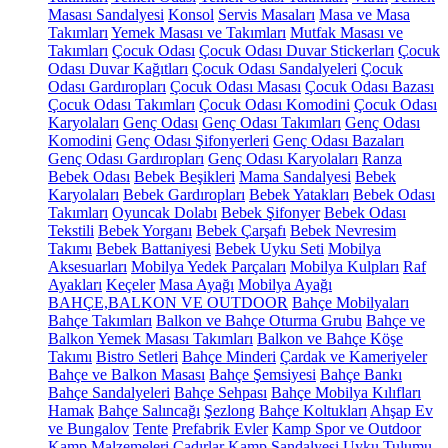
Masası Sandalyesi
Konsol
Servis Masaları
Masa ve Masa
Takımları
Yemek Masası ve Takımları
Mutfak Masası ve
Takımları
Çocuk Odası
Çocuk Odası Duvar Stickerları
Çocuk
Odası Duvar Kağıtları
Çocuk Odası Sandalyeleri
Çocuk
Odası Gardıropları
Çocuk Odası Masası
Çocuk Odası Bazası
Çocuk Odası Takımları
Çocuk Odası Komodini
Çocuk Odası
Karyolaları
Genç Odası
Genç Odası Takımları
Genç Odası
Komodini
Genç Odası Şifonyerleri
Genç Odası Bazaları
Genç Odası Gardıropları
Genç Odası Karyolaları
Ranza
Bebek Odası
Bebek Beşikleri
Mama Sandalyesi
Bebek
Karyolaları
Bebek Gardıropları
Bebek Yatakları
Bebek Odası
Takımları
Oyuncak Dolabı
Bebek Şifonyer
Bebek Odası
Tekstili
Bebek Yorganı
Bebek Çarşafı
Bebek Nevresim
Takımı
Bebek Battaniyesi
Bebek Uyku Seti
Mobilya
Aksesuarları
Mobilya Yedek Parçaları
Mobilya Kulpları
Raf
Ayakları
Keçeler
Masa Ayağı
Mobilya Ayağı
BAHÇE,BALKON VE OUTDOOR
Bahçe Mobilyaları
Bahçe Takımları
Balkon ve Bahçe Oturma Grubu
Bahçe ve
Balkon Yemek Masası Takımları
Balkon ve Bahçe Köşe
Takımı
Bistro Setleri
Bahçe Minderi
Çardak ve Kameriyeler
Bahçe ve Balkon Masası
Bahçe Şemsiyesi
Bahçe Bankı
Bahçe Sandalyeleri
Bahçe Sehpası
Bahçe Mobilya Kılıfları
Hamak
Bahçe Salıncağı
Şezlong
Bahçe Koltukları
Ahşap Ev
ve Bungalov
Tente
Prefabrik Evler
Kamp Spor ve Outdoor
Kamp Malzemeleri
Çadırlar
Kamp Sandalyesi
Uyku Tulumu