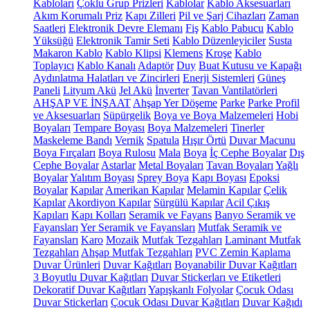
Kabloları
Çoklu Grup Prizleri
Kablolar
Kablo Aksesuarları
Akım Korumalı Priz
Kapı Zilleri
Pil ve Şarj Cihazları
Zaman
Saatleri
Elektronik Devre Elemanı
Fiş
Kablo Pabucu
Kablo
Yüksüğü
Elektronik Tamir Seti
Kablo Düzenleyiciler
Susta
Makaron Kablo
Kablo Klipsi
Klemens
Kroşe
Kablo
Toplayıcı
Kablo Kanalı
Adaptör
Duy
Buat Kutusu ve Kapağı
Aydınlatma Halatları ve Zincirleri
Enerji Sistemleri
Güneş
Paneli
Lityum Akü
Jel Akü
İnverter
Tavan Vantilatörleri
AHŞAP VE İNŞAAT
Ahşap Yer Döşeme
Parke
Parke Profil
ve Aksesuarları
Süpürgelik
Boya ve Boya Malzemeleri
Hobi
Boyaları
Tempare Boyası
Boya Malzemeleri
Tinerler
Maskeleme Bandı
Vernik
Spatula
Hışır Örtü
Duvar Macunu
Boya Fırçaları
Boya Rulosu
Mala
Boya
İç Cephe Boyalar
Dış
Cephe Boyalar
Astarlar
Metal Boyaları
Tavan Boyaları
Yağlı
Boyalar
Yalıtım Boyası
Sprey Boya
Kapı Boyası
Epoksi
Boyalar
Kapılar
Amerikan Kapılar
Melamin Kapılar
Çelik
Kapılar
Akordiyon Kapılar
Sürgülü Kapılar
Acil Çıkış
Kapıları
Kapı Kolları
Seramik ve Fayans
Banyo Seramik ve
Fayansları
Yer Seramik ve Fayansları
Mutfak Seramik ve
Fayansları
Karo
Mozaik
Mutfak Tezgahları
Laminant Mutfak
Tezgahları
Ahşap Mutfak Tezgahları
PVC Zemin Kaplama
Duvar Ürünleri
Duvar Kağıtları
Boyanabilir Duvar Kağıtları
3 Boyutlu Duvar Kağıtları
Duvar Stickerları ve Etiketleri
Dekoratif Duvar Kağıtları
Yapışkanlı Folyolar
Çocuk Odası
Duvar Stickerları
Çocuk Odası Duvar Kağıtları
Duvar Kağıdı