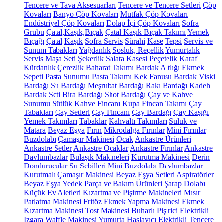
Tencere ve Tava Aksesuarları
Tencere ve Tencere Setleri
Çöp
Kovaları
Banyo Çöp Kovaları
Mutfak Çöp Kovaları
Endüstriyel Çöp Kovaları
Dolap İçi Çöp Kovaları
Sofra
Grubu
Çatal,Kaşık,Bıçak
Çatal Kaşık Bıçak Takımı
Yemek
Bıçağı
Çatal
Kaşık
Sofra Servis
Sürahi
Kase
Tepsi
Servis ve
Sunum Tabakları
Yağdanlık
Sosluk, Reçellik
Yumurtalık
Servis Maşa Seti
Şekerlik
Salata Kasesi
Peçetelik
Karaf
Kürdanlık
Çerezlik
Baharat Takımı
Bardak Altlığı
Ekmek
Sepeti
Pasta Sunumu
Pasta Takımı
Kek Fanusu
Bardak
Viski
Bardağı
Su Bardağı
Meşrubat Bardağı
Rakı Bardağı
Kadeh
Bardak Seti
Bira Bardağı
Shot Bardağı
Çay ve Kahve
Sunumu
Sütlük
Kahve Fincanı
Kupa
Fincan Takımı
Çay
Tabakları
Çay Setleri
Çay Fincanı
Çay Bardağı
Çay Kaşığı
Yemek Takımları
Tabaklar
Kahvaltı Takımları
Suluk ve
Matara
Beyaz Eşya
Fırın
Mikrodalga Fırınlar
Mini Fırınlar
Buzdolabı
Çamaşır Makinesi
Ocak
Ankastre Ürünleri
Ankastre Setler
Ankastre Ocaklar
Ankastre Fırınlar
Ankastre
Davlumbazlar
Bulaşık Makineleri
Kurutma Makinesi
Derin
Dondurucular
Su Sebilleri
Mini Buzdolabı
Davlumbazlar
Kurutmalı Çamaşır Makinesi
Beyaz Eşya Setleri
Aspiratörler
Beyaz Eşya Yedek Parça ve Bakım Ürünleri
Şarap Dolabı
Küçük Ev Aletleri
Kızartma ve Pişirme Makineleri
Mısır
Patlatma Makinesi
Fritöz
Ekmek Yapma Makinesi
Ekmek
Kızartma Makinesi
Tost Makinesi
Buharlı Pişirici
Elektrikli
Izgara
Waffle Makinesi
Yumurta Haşlayıcı
Elektrikli Tencere