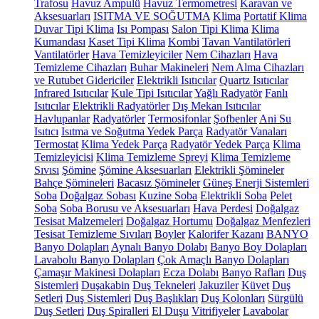
Trafosu
Havuz Ampulü
Havuz Termometresi
Karavan ve
Aksesuarları
ISITMA VE SOĞUTMA
Klima
Portatif Klima
Duvar Tipi Klima
Isı Pompası
Salon Tipi Klima
Klima
Kumandası
Kaset Tipi Klima
Kombi
Tavan Vantilatörleri
Vantilatörler
Hava Temizleyiciler
Nem Cihazları
Hava
Temizleme Cihazları
Buhar Makineleri
Nem Alma Cihazları
ve Rutubet Gidericiler
Elektrikli Isıtıcılar
Quartz Isıtıcılar
Infrared Isıtıcılar
Kule Tipi Isıtıcılar
Yağlı Radyatör
Fanlı
Isıtıcılar
Elektrikli Radyatörler
Dış Mekan Isıtıcılar
Havlupanlar
Radyatörler
Termosifonlar
Şofbenler
Ani Su
Isıtıcı
Isıtma ve Soğutma Yedek Parça
Radyatör Vanaları
Termostat
Klima Yedek Parça
Radyatör Yedek Parça
Klima
Temizleyicisi
Klima Temizleme Spreyi
Klima Temizleme
Sıvısı
Şömine
Şömine Aksesuarları
Elektrikli Şömineler
Bahçe Şömineleri
Bacasız Şömineler
Güneş Enerji Sistemleri
Soba
Doğalgaz Sobası
Kuzine Soba
Elektrikli Soba
Pelet
Soba
Soba Borusu ve Aksesuarları
Hava Perdesi
Doğalgaz
Tesisat Malzemeleri
Doğalgaz Hortumu
Doğalgaz Menfezleri
Tesisat Temizleme Sıvıları
Boyler
Kalorifer Kazanı
BANYO
Banyo Dolapları
Aynalı Banyo Dolabı
Banyo Boy Dolapları
Lavabolu Banyo Dolapları
Çok Amaçlı Banyo Dolapları
Çamaşır Makinesi Dolapları
Ecza Dolabı
Banyo Rafları
Duş
Sistemleri
Duşakabin
Duş Tekneleri
Jakuziler
Küvet
Duş
Setleri
Duş Sistemleri
Duş Başlıkları
Duş Kolonları
Sürgülü
Duş Setleri
Duş Spiralleri
El Duşu
Vitrifiyeler
Lavabolar