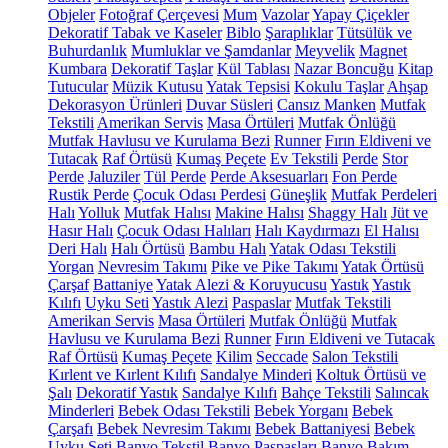
Objeler
Fotoğraf Çerçevesi
Mum
Vazolar
Yapay Çiçekler
Dekoratif Tabak ve Kaseler
Biblo
Şaraplıklar
Tütsülük ve
Buhurdanlık
Mumluklar ve Şamdanlar
Meyvelik
Magnet
Kumbara
Dekoratif Taşlar
Kül Tablası
Nazar Boncuğu
Kitap
Tutucular
Müzik Kutusu
Yatak Tepsisi
Kokulu Taşlar
Ahşap
Dekorasyon Ürünleri
Duvar Süsleri
Cansız Manken
Mutfak
Tekstili
Amerikan Servis
Masa Örtüleri
Mutfak Önlüğü
Mutfak Havlusu ve Kurulama Bezi
Runner
Fırın Eldiveni ve
Tutacak
Raf Örtüsü
Kumaş Peçete
Ev Tekstili
Perde
Stor
Perde
Jaluziler
Tül Perde
Perde Aksesuarları
Fon Perde
Rustik Perde
Çocuk Odası Perdesi
Güneşlik
Mutfak Perdeleri
Halı
Yolluk
Mutfak Halısı
Makine Halısı
Shaggy Halı
Jüt ve
Hasır Halı
Çocuk Odası Halıları
Halı Kaydırmazı
El Halısı
Deri Halı
Halı Örtüsü
Bambu Halı
Yatak Odası Tekstili
Yorgan
Nevresim Takımı
Pike ve Pike Takımı
Yatak Örtüsü
Çarşaf
Battaniye
Yatak Alezi & Koruyucusu
Yastık
Yastık
Kılıfı
Uyku Seti
Yastık Alezi
Paspaslar
Mutfak Tekstili
Amerikan Servis
Masa Örtüleri
Mutfak Önlüğü
Mutfak
Havlusu ve Kurulama Bezi
Runner
Fırın Eldiveni ve Tutacak
Raf Örtüsü
Kumaş Peçete
Kilim
Seccade
Salon Tekstili
Kırlent ve Kırlent Kılıfı
Sandalye Minderi
Koltuk Örtüsü ve
Şalı
Dekoratif Yastık
Sandalye Kılıfı
Bahçe Tekstili
Salıncak
Minderleri
Bebek Odası Tekstili
Bebek Yorganı
Bebek
Çarşafı
Bebek Nevresim Takımı
Bebek Battaniyesi
Bebek
Uyku Seti
Banyo Tekstil
Banyo Paspasları
Banyo Bakım