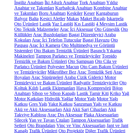
İngiliz Anahtarı
İki Ağızlı Anahtar
Tork Anahtarı
Yıldız
Anahtar ve Takımları
Kurbağcık Anahtarı
Kombine Anahtar
ve Takımları
Boru Anahtarı
Keskiler
Keser
Kargaburun
Balyoz
Balta
Kesici Aletler
Makas
Maket Bıçağı
Iskarpela
Oto Ürünleri
Lastik
Yaz Lastiği
Kış Lastiği
4 Mevsim Lastik
Oto Teknik Malzemeler
Araç İçi Aksesuar
Oto Güneşlik
Oto
Küllükler
Araç Buzdolapları
Bagaj Düzenleyici
Araba
Kokuları
Araç İçi Telefon Tutucular
Bagaj Havuzu
Oto
Paspası
Araç İçi Kamera
Oto Multimedya ve Görüntü
Sistemleri
Oto Bakım Temizlik Ürünleri
Basınçlı Yıkama
Makineleri
Tampon Parlatıcı ve Temizleyiciler
Torpido
Temizlik ve Bakım Ürünleri
Oto Şampuan
Oto Cila ve
Parlatıcı Ürünleri
Polyester Macun
Oto Cam Bakım Ürünleri
ve Temizleyiciler
Mikrofiber Bez
Araç Temizlik Seti
Araç
Boyaları
Araç Süpürgeleri
Araba Çizik Giderici
Motor
Temizleyici ve Bakım Ürünleri
Radyatör Temizleyiciler
Oto
Koltuk Kılıfı
Lastik Ekipmanları
Hava Kompresörü
Bijon
Anahtarı
Sibop ve Sibop Kapağı
Lastik Tamir Kiti
Kriko
Yağ
Motor Katkıları
Hidrolik Yağlar
Motor Yağı
Motor Yağı
Katkısı
Gres Yağı
Yakıt Katkısı
Şanzıman Yağı ve Katkısı
Akü ve Akü Aksesuarları
Akü
Akü Şarj Cihazları
Akü
Takviye Kablosu
Araç Dış Aksesuar
Plaka Aksesuarları
Silecek
Yan ve Tavan Çıtaları
Tampon Aksesuarları
Trafik
Setleri
Oto Brandaları
Vinç ve Vinç Aksesuarları
Jant ve Jant
Kapağı
Trafik Ürünleri
Oto Projektör
Diğer Trafik Ürünleri