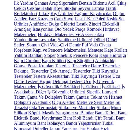
İlk Yardım Çantası
Araç Sigortaları
Benzin Bidonu
Acil Çıkış
Çekici
Çekme Halatı
Boyunluklar
Seyyar Lamba
Trafik
Reflektörleri
Takoz
Kış Ürünleri
Yağmur Kaydırıcılar
Ölçüm
Aletleri
Buz Kazıyıcı
Cam Suyu
Lastik Kar Paleti
Kışlık Set
Ürünler
Antifrizler
Buğu Giderici
Lastik Zinciri
Elektrikli
Araç Şarj İstasyonları
Oto Yedek Parça
Römork
Hırdavat
Malzemeleri
Hırdavat Malzemesi ve Aksesuarları
Yönlendirme Levhaları
Sabitleme Ürünleri
Dübel
Dübel
Setleri
Somun
Çivi
Vida-Çivi
Demir Pul
Vida
Civata
Köşebent
Kapı ve Pencere Malzemeleri
Menteşe
Kapı Kolları
Yalıtım Bantları
Stoper
Sineklik
Pencere Kolu
Kapı Hidroliği
Kapı Dürbünü
Kapı Kilitleri
Kapı Sürgüleri
Anahtarlık
Gönye
Posta Kutuları
Tekerlek
Testereler
Daire Testereler
Dekupaj Testereler
Çok Amaçlı Testereler
Tilki Kuyruğu
Testereler
Testere Aksesuarları
Tilki Kuyruğu Testere Ucu
Daire Testere Bıçağı
Dekupaj Testere Ucu
İş Güvenlik
Malzemeleri
İş Güvenlik Gözlükleri
İş Eldiveni
İş Elbisesi
İş
Ayakkabısı
Diğer İş Güvenlik Ürünleri
Siperlik
Lanyard
Takım Çanta Ve Dolapları
Takım Çantası
Takım ve Hizmet
Dolapları
Avadanlık
Ölçü Aletleri
Metre ve Şerit Metre
Su
Terazisi
Oda Termostatı
Silikon ve Mastikler
Silikon
Mum
Silikon
Köpük
Mastik
Yapıştırıcı ve Bantlar
Bant
Teflon Bant
Elektrik Bandı
Kaydırmaz Bant
Koli Bandı
Çift Taraflı Bant
Alüminyum Bant
İzolasyon Bandı
Yapıştırıcılar
Tutkal
Kimyasal Dübeller
Japon Yapıştırıcıları
Epoksi
Hızlı