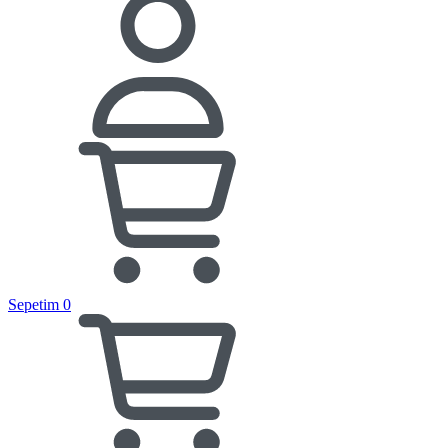
Sepetim
0