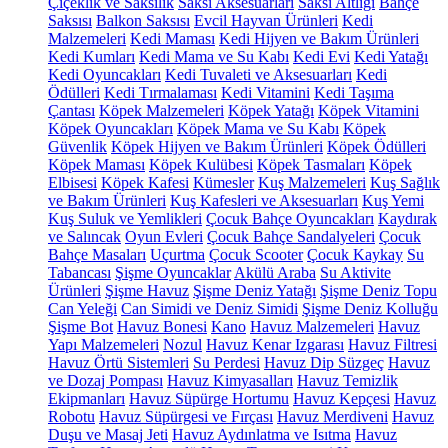
Çiçeklik ve Saksılık
Saksı Aksesuarları
Saksı Altlığı
Bahçe
Saksısı
Balkon Saksısı
Evcil Hayvan Ürünleri
Kedi
Malzemeleri
Kedi Maması
Kedi Hijyen ve Bakım Ürünleri
Kedi Kumları
Kedi Mama ve Su Kabı
Kedi Evi
Kedi Yatağı
Kedi Oyuncakları
Kedi Tuvaleti ve Aksesuarları
Kedi
Ödülleri
Kedi Tırmalaması
Kedi Vitamini
Kedi Taşıma
Çantası
Köpek Malzemeleri
Köpek Yatağı
Köpek Vitamini
Köpek Oyuncakları
Köpek Mama ve Su Kabı
Köpek
Güvenlik
Köpek Hijyen ve Bakım Ürünleri
Köpek Ödülleri
Köpek Maması
Köpek Kulübesi
Köpek Tasmaları
Köpek
Elbisesi
Köpek Kafesi
Kümesler
Kuş Malzemeleri
Kuş Sağlık
ve Bakım Ürünleri
Kuş Kafesleri ve Aksesuarları
Kuş Yemi
Kuş Suluk ve Yemlikleri
Çocuk Bahçe Oyuncakları
Kaydırak
ve Salıncak
Oyun Evleri
Çocuk Bahçe Sandalyeleri
Çocuk
Bahçe Masaları
Uçurtma
Çocuk Scooter
Çocuk Kaykay
Su
Tabancası
Şişme Oyuncaklar
Akülü Araba
Su Aktivite
Ürünleri
Şişme Havuz
Şişme Deniz Yatağı
Şişme Deniz Topu
Can Yeleği
Can Simidi ve Deniz Simidi
Şişme Deniz Kolluğu
Şişme Bot
Havuz Bonesi
Kano
Havuz Malzemeleri
Havuz
Yapı Malzemeleri
Nozul
Havuz Kenar Izgarası
Havuz Filtresi
Havuz Örtü Sistemleri
Su Perdesi
Havuz Dip Süzgeç
Havuz
ve Dozaj Pompası
Havuz Kimyasalları
Havuz Temizlik
Ekipmanları
Havuz Süpürge Hortumu
Havuz Kepçesi
Havuz
Robotu
Havuz Süpürgesi ve Fırçası
Havuz Merdiveni
Havuz
Duşu ve Masaj Jeti
Havuz Aydınlatma ve Isıtma
Havuz