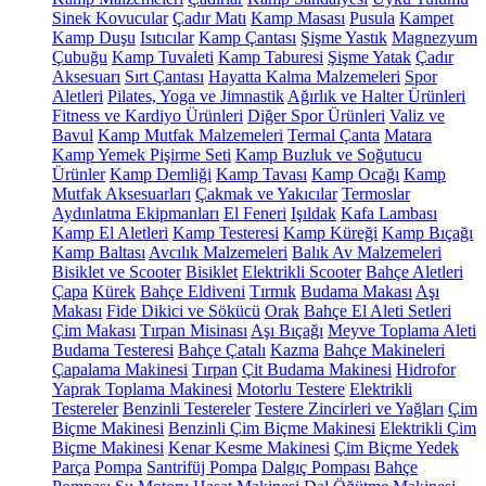
Sinek Kovucular
Çadır Matı
Kamp Masası
Pusula
Kampet
Kamp Duşu
Isıtıcılar
Kamp Çantası
Şişme Yastık
Magnezyum
Çubuğu
Kamp Tuvaleti
Kamp Taburesi
Şişme Yatak
Çadır
Aksesuarı
Sırt Çantası
Hayatta Kalma Malzemeleri
Spor
Aletleri
Pilates, Yoga ve Jimnastik
Ağırlık ve Halter Ürünleri
Fitness ve Kardiyo Ürünleri
Diğer Spor Ürünleri
Valiz ve
Bavul
Kamp Mutfak Malzemeleri
Termal Çanta
Matara
Kamp Yemek Pişirme Seti
Kamp Buzluk ve Soğutucu
Ürünler
Kamp Demliği
Kamp Tavası
Kamp Ocağı
Kamp
Mutfak Aksesuarları
Çakmak ve Yakıcılar
Termoslar
Aydınlatma Ekipmanları
El Feneri
Işıldak
Kafa Lambası
Kamp El Aletleri
Kamp Testeresi
Kamp Küreği
Kamp Bıçağı
Kamp Baltası
Avcılık Malzemeleri
Balık Av Malzemeleri
Bisiklet ve Scooter
Bisiklet
Elektrikli Scooter
Bahçe Aletleri
Çapa
Kürek
Bahçe Eldiveni
Tırmık
Budama Makası
Aşı
Makası
Fide Dikici ve Sökücü
Orak
Bahçe El Aleti Setleri
Çim Makası
Tırpan Misinası
Aşı Bıçağı
Meyve Toplama Aleti
Budama Testeresi
Bahçe Çatalı
Kazma
Bahçe Makineleri
Çapalama Makinesi
Tırpan
Çit Budama Makinesi
Hidrofor
Yaprak Toplama Makinesi
Motorlu Testere
Elektrikli
Testereler
Benzinli Testereler
Testere Zincirleri ve Yağları
Çim
Biçme Makinesi
Benzinli Çim Biçme Makinesi
Elektrikli Çim
Biçme Makinesi
Kenar Kesme Makinesi
Çim Biçme Yedek
Parça
Pompa
Santrifüj Pompa
Dalgıç Pompası
Bahçe