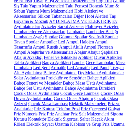
ve Rulosu
Tuval
El İşi & Tekstil Malzemeleri
Örgü İpi
Güpür
Şiş
Takı Yapım Malzemeleri
Takı Pensesi
Boncuk
Mum &
Sabun Yapımı
Mum Malzemeleri
Hobi Aletleri ve
Aksesuarları
Silikon Tabancaları
Diğer Hobi Aletleri
Taş
Boyama & Mozaik
AYDINLATMA VE ELEKTRİK
Ev
Aydınlatmaları
Avizeler
Sarkıt Avizeler
Plafonyer Avizeler
Lambaderler ve Aksesuarları
Lambader
Lambader Başlığı
Lambader Ayağı
Spotlar
Gömme Spotlar
Sıvaüstü Spotlar
Tavan Spotlar
Ampuller
Led Ampul
Halojen Ampul
Tasarruflu Ampul
Rustik Ampul
Akıllı Ampul
Floresan
Ampul
Abajurlar ve Aksesuarları
Abajur
Abajur Şapkaları
Abajur Ayaklığı
Fener ve Işıldaklar
Aplikler
Duvar Aplikleri
Tablo Aplikleri
Banyo Aplikleri
Lamba
Gece Lambaları
Masa
Lambaları
Led Şerit
Armatür
Led Armatür
Led Panel
Tezgah
Altı Aydınlatma
Bahçe Aydınlatma
Dış Mekan Aydınlatmalar
Solar Aydınlatma
Projektör ve Sensörler
Bahçe Aplikleri
Bahçe Feneri ve Meşaleler
Bahçe Masa Üstü Aydınlatma
Bahçe Set Üstü Aydınlatma
Bahçe Aydınlatma Direkleri
Çocuk Odası Aydınlatma
Çocuk Gece Lambası
Çocuk Odası
Duvar Aydınlatmaları
Çocuk Odası Abajuru
Çocuk Odası
Avizesi
Çocuk Masa Lambası
Elektrik Malzemeleri
Priz ve
Anahtarlar
Priz Kutusu
Telefon Prizi
Priz Çerçevesi
Golyat
Priz
Nümeris Priz
Priz
Anahtar Priz
Şalt Malzemeleri
Sigorta
Kutusu
Kontaktör
Elektrik Sigortası
Şalter
Kaçak Akım
Rölesi
Elektrik Sayacı
Uzatma Kablosu ve Grup Priz
Uzatma