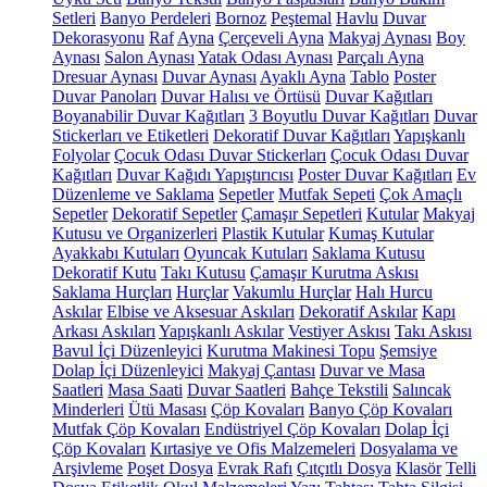
Setleri
Banyo Perdeleri
Bornoz
Peştemal
Havlu
Duvar
Dekorasyonu
Raf
Ayna
Çerçeveli Ayna
Makyaj Aynası
Boy
Aynası
Salon Aynası
Yatak Odası Aynası
Parçalı Ayna
Dresuar Aynası
Duvar Aynası
Ayaklı Ayna
Tablo
Poster
Duvar Panoları
Duvar Halısı ve Örtüsü
Duvar Kağıtları
Boyanabilir Duvar Kağıtları
3 Boyutlu Duvar Kağıtları
Duvar
Stickerları ve Etiketleri
Dekoratif Duvar Kağıtları
Yapışkanlı
Folyolar
Çocuk Odası Duvar Stickerları
Çocuk Odası Duvar
Kağıtları
Duvar Kağıdı Yapıştırıcısı
Poster Duvar Kağıtları
Ev
Düzenleme ve Saklama
Sepetler
Mutfak Sepeti
Çok Amaçlı
Sepetler
Dekoratif Sepetler
Çamaşır Sepetleri
Kutular
Makyaj
Kutusu ve Organizerleri
Plastik Kutular
Kumaş Kutular
Ayakkabı Kutuları
Oyuncak Kutuları
Saklama Kutusu
Dekoratif Kutu
Takı Kutusu
Çamaşır Kurutma Askısı
Saklama Hurçları
Hurçlar
Vakumlu Hurçlar
Halı Hurcu
Askılar
Elbise ve Aksesuar Askıları
Dekoratif Askılar
Kapı
Arkası Askıları
Yapışkanlı Askılar
Vestiyer Askısı
Takı Askısı
Bavul İçi Düzenleyici
Kurutma Makinesi Topu
Şemsiye
Dolap İçi Düzenleyici
Makyaj Çantası
Duvar ve Masa
Saatleri
Masa Saati
Duvar Saatleri
Bahçe Tekstili
Salıncak
Minderleri
Ütü Masası
Çöp Kovaları
Banyo Çöp Kovaları
Mutfak Çöp Kovaları
Endüstriyel Çöp Kovaları
Dolap İçi
Çöp Kovaları
Kırtasiye ve Ofis Malzemeleri
Dosyalama ve
Arşivleme
Poşet Dosya
Evrak Rafı
Çıtçıtlı Dosya
Klasör
Telli