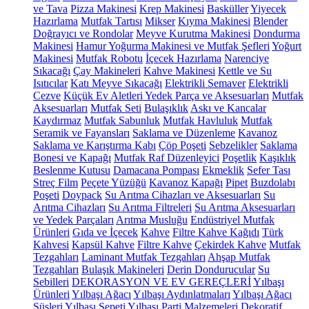
ve Tava
Pizza Makinesi
Krep Makinesi
Basküller
Yiyecek
Hazırlama
Mutfak Tartısı
Mikser
Kıyma Makinesi
Blender
Doğrayıcı ve Rondolar
Meyve Kurutma Makinesi
Dondurma
Makinesi
Hamur Yoğurma Makinesi ve Mutfak Şefleri
Yoğurt
Makinesi
Mutfak Robotu
İçecek Hazırlama
Narenciye
Sıkacağı
Çay Makineleri
Kahve Makinesi
Kettle ve Su
Isıtıcılar
Katı Meyve Sıkacağı
Elektrikli Semaver
Elektrikli
Cezve
Küçük Ev Aletleri Yedek Parça ve Aksesuarları
Mutfak
Aksesuarları
Mutfak Seti
Bulaşıklık
Askı ve Kancalar
Kaydırmaz
Mutfak Sabunluk
Mutfak Havluluk
Mutfak
Seramik ve Fayansları
Saklama ve Düzenleme
Kavanoz
Saklama ve Karıştırma Kabı
Çöp Poşeti
Sebzelikler
Saklama
Bonesi ve Kapağı
Mutfak Raf Düzenleyici
Poşetlik
Kaşıklık
Beslenme Kutusu
Damacana Pompası
Ekmeklik
Sefer Tası
Streç Film
Peçete Yüzüğü
Kavanoz Kapağı
Pipet
Buzdolabı
Poşeti
Doypack
Su Arıtma Cihazları ve Aksesuarları
Su
Arıtma Cihazları
Su Arıtma Filtreleri
Su Arıtma Aksesuarları
ve Yedek Parçaları
Arıtma Musluğu
Endüstriyel Mutfak
Ürünleri
Gıda ve İçecek
Kahve
Filtre Kahve Kağıdı
Türk
Kahvesi
Kapsül Kahve
Filtre Kahve
Çekirdek Kahve
Mutfak
Tezgahları
Laminant Mutfak Tezgahları
Ahşap Mutfak
Tezgahları
Bulaşık Makineleri
Derin Dondurucular
Su
Sebilleri
DEKORASYON VE EV GEREÇLERİ
Yılbaşı
Ürünleri
Yılbaşı Ağacı
Yılbaşı Aydınlatmaları
Yılbaşı Ağacı
Süsleri
Yılbaşı Sepeti
Yılbaşı Parti Malzemeleri
Dekoratif