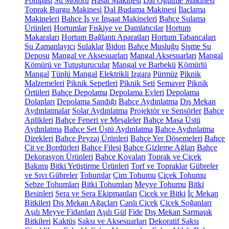
Pompası
Su Motoru
Hasat Makinesi
Dal Öğütme Makinesi
Toprak Burgu Makinesi
Dal Budama Makinesi
İlaçlama
Makineleri
Bahçe İş ve İnşaat Makineleri
Bahçe Sulama
Ürünleri
Hortumlar
Fıskiye ve Damlatıcılar
Hortum
Makaraları
Hortum Bağlantı Aparatları
Hortum Tabancaları
Su Zamanlayıcı
Sulaklar
Bidon
Bahçe Musluğu
Şişme Su
Deposu
Mangal ve Aksesuarları
Mangal Aksesuarları
Mangal
Kömürü ve Tutuşturucular
Mangal ve Barbekü
Kömürlü
Mangal
Tüplü Mangal
Elektrikli Izgara
Pürmüz
Piknik
Malzemeleri
Piknik Sepetleri
Piknik Seti
Semaver
Piknik
Örtüleri
Bahçe Depolama
Depolama Evleri
Depolama
Dolapları
Depolama Sandığı
Bahçe Aydınlatma
Dış Mekan
Aydınlatmalar
Solar Aydınlatma
Projektör ve Sensörler
Bahçe
Aplikleri
Bahçe Feneri ve Meşaleler
Bahçe Masa Üstü
Aydınlatma
Bahçe Set Üstü Aydınlatma
Bahçe Aydınlatma
Direkleri
Bahçe Peyzaj Ürünleri
Bahçe Yer Döşemeleri
Bahçe
Çit ve Bordürleri
Bahçe Filesi
Bahçe Gizleme Ağları
Bahçe
Dekorasyon Ürünleri
Bahçe Kovaları
Toprak ve Çiçek
Bakımı
Bitki Yetiştirme Ürünleri
Torf ve Topraklar
Gübreler
ve Sıvı Gübreler
Tohumlar
Çim Tohumu
Çiçek Tohumu
Sebze Tohumları
Bitki Tohumları
Meyve Tohumu
Bitki
Besinleri
Sera ve Sera Ekipmanları
Çiçek ve Bitki
İç Mekan
Bitkileri
Dış Mekan Ağaçları
Canlı Çiçek
Çiçek Soğanları
Aşılı Meyve Fidanları
Aşılı Gül
Fide
Dış Mekan Sarmaşık
Bitkileri
Kaktüs
Saksı ve Aksesuarları
Dekoratif Saksı