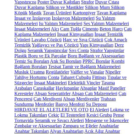
Yapıştırıcısı
Poster Duvar Kağıtları
Strafor
Duvar Çıtası
Duvar Kaplama
Silikon ve Mastikler
Silikon
Mum Silikon
Köpük
Mastik
Tavan Ürünleri
Kartonpiyer
Tavan Kaplama
İnşaat ve İzolasyon
İzolasyon Malzemeleri
Su Yalıtım
Malzemeleri
Isı Yalıtım Malzemeleri
Ses Yalıtım Malzemeleri
İnşaat Malzemeleri
Alçı
Cam Tuğla
Çimento
Beton Harcı
Çatı
Kaplama Malzemeleri
İnşaat Kimyasalları
İnşaat Temizlik
Ürünleri
Lavabo Çözücü
Harç ve Sıva Çözücü
Çok Amaçlı
Temizlik
Yağlayıcı ve Pas Çözücü
Yapı Kimyasalları
Derz
Dolgu
Seramik Yapıştırıcılar
Sıvı Conta
Strafor Yapıştırılar
Plastik Boru ve Ek Parçalar
Boru Bağlantı ve Aksesuarları
Temiz Su Boruları
Atık Su Boruları
PPRC Borular
Kombi
Bağlantı Boruları
Tesisat Tamir ve Bağlantı Malzemeleri
Musluk Uzatma
Regülatörler
Valfler ve Vanalar
Nipeller
Tahliye Hortumu
Conta
Taharet Çubuğu
Fittings
Tıpalar ve
Süzgeçler
İnşaat Makineleri
Elektrikli Vinçler
Taşıma
Arabaları
Caraskallar
Havlupanlar
Ahşaplar
Masif Paneller
Keresteler
Ahşap Seperatörler
Ahşap Çatı Malzemeleri
Çatı
Penceresi
Çatı Merdiveni
Ahşap Merdivenler
Trabzan
Sundurma
Menfezler
Banyo Menfezi
Su Deposu
HIRDAVAT EL ALETLERİ VE OTO
El Aletleri
Lokma ve
Lokma Takımları
Çekiç
El Testereleri
Kesici Grubu
Pense
Tornavida
Seramik ve Sıvacı Aletleri
Mengene ve İşkenceler
Zımbalar ve Aksesuarları
Zımpara ve Eğeler
Anahtarlar
Anahtar Takımları
Alyan Anahtarları
Açık Ağız Anahtar