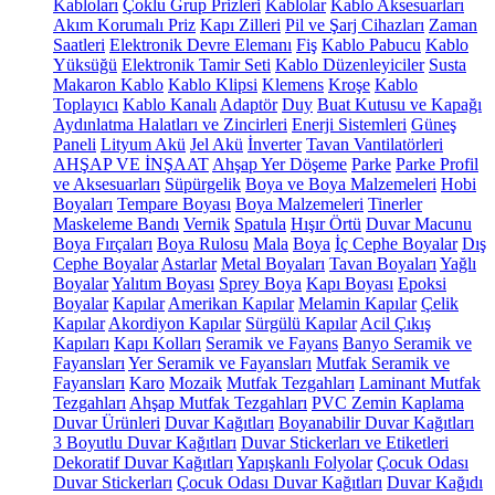
Kabloları
Çoklu Grup Prizleri
Kablolar
Kablo Aksesuarları
Akım Korumalı Priz
Kapı Zilleri
Pil ve Şarj Cihazları
Zaman
Saatleri
Elektronik Devre Elemanı
Fiş
Kablo Pabucu
Kablo
Yüksüğü
Elektronik Tamir Seti
Kablo Düzenleyiciler
Susta
Makaron Kablo
Kablo Klipsi
Klemens
Kroşe
Kablo
Toplayıcı
Kablo Kanalı
Adaptör
Duy
Buat Kutusu ve Kapağı
Aydınlatma Halatları ve Zincirleri
Enerji Sistemleri
Güneş
Paneli
Lityum Akü
Jel Akü
İnverter
Tavan Vantilatörleri
AHŞAP VE İNŞAAT
Ahşap Yer Döşeme
Parke
Parke Profil
ve Aksesuarları
Süpürgelik
Boya ve Boya Malzemeleri
Hobi
Boyaları
Tempare Boyası
Boya Malzemeleri
Tinerler
Maskeleme Bandı
Vernik
Spatula
Hışır Örtü
Duvar Macunu
Boya Fırçaları
Boya Rulosu
Mala
Boya
İç Cephe Boyalar
Dış
Cephe Boyalar
Astarlar
Metal Boyaları
Tavan Boyaları
Yağlı
Boyalar
Yalıtım Boyası
Sprey Boya
Kapı Boyası
Epoksi
Boyalar
Kapılar
Amerikan Kapılar
Melamin Kapılar
Çelik
Kapılar
Akordiyon Kapılar
Sürgülü Kapılar
Acil Çıkış
Kapıları
Kapı Kolları
Seramik ve Fayans
Banyo Seramik ve
Fayansları
Yer Seramik ve Fayansları
Mutfak Seramik ve
Fayansları
Karo
Mozaik
Mutfak Tezgahları
Laminant Mutfak
Tezgahları
Ahşap Mutfak Tezgahları
PVC Zemin Kaplama
Duvar Ürünleri
Duvar Kağıtları
Boyanabilir Duvar Kağıtları
3 Boyutlu Duvar Kağıtları
Duvar Stickerları ve Etiketleri
Dekoratif Duvar Kağıtları
Yapışkanlı Folyolar
Çocuk Odası
Duvar Stickerları
Çocuk Odası Duvar Kağıtları
Duvar Kağıdı