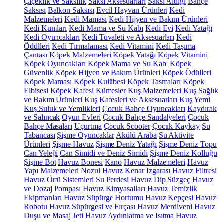
Çiçeklik ve Saksılık
Saksı Aksesuarları
Saksı Altlığı
Bahçe
Saksısı
Balkon Saksısı
Evcil Hayvan Ürünleri
Kedi
Malzemeleri
Kedi Maması
Kedi Hijyen ve Bakım Ürünleri
Kedi Kumları
Kedi Mama ve Su Kabı
Kedi Evi
Kedi Yatağı
Kedi Oyuncakları
Kedi Tuvaleti ve Aksesuarları
Kedi
Ödülleri
Kedi Tırmalaması
Kedi Vitamini
Kedi Taşıma
Çantası
Köpek Malzemeleri
Köpek Yatağı
Köpek Vitamini
Köpek Oyuncakları
Köpek Mama ve Su Kabı
Köpek
Güvenlik
Köpek Hijyen ve Bakım Ürünleri
Köpek Ödülleri
Köpek Maması
Köpek Kulübesi
Köpek Tasmaları
Köpek
Elbisesi
Köpek Kafesi
Kümesler
Kuş Malzemeleri
Kuş Sağlık
ve Bakım Ürünleri
Kuş Kafesleri ve Aksesuarları
Kuş Yemi
Kuş Suluk ve Yemlikleri
Çocuk Bahçe Oyuncakları
Kaydırak
ve Salıncak
Oyun Evleri
Çocuk Bahçe Sandalyeleri
Çocuk
Bahçe Masaları
Uçurtma
Çocuk Scooter
Çocuk Kaykay
Su
Tabancası
Şişme Oyuncaklar
Akülü Araba
Su Aktivite
Ürünleri
Şişme Havuz
Şişme Deniz Yatağı
Şişme Deniz Topu
Can Yeleği
Can Simidi ve Deniz Simidi
Şişme Deniz Kolluğu
Şişme Bot
Havuz Bonesi
Kano
Havuz Malzemeleri
Havuz
Yapı Malzemeleri
Nozul
Havuz Kenar Izgarası
Havuz Filtresi
Havuz Örtü Sistemleri
Su Perdesi
Havuz Dip Süzgeç
Havuz
ve Dozaj Pompası
Havuz Kimyasalları
Havuz Temizlik
Ekipmanları
Havuz Süpürge Hortumu
Havuz Kepçesi
Havuz
Robotu
Havuz Süpürgesi ve Fırçası
Havuz Merdiveni
Havuz
Duşu ve Masaj Jeti
Havuz Aydınlatma ve Isıtma
Havuz