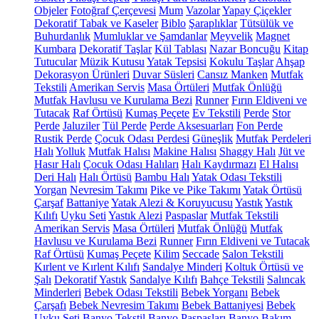
Objeler
Fotoğraf Çerçevesi
Mum
Vazolar
Yapay Çiçekler
Dekoratif Tabak ve Kaseler
Biblo
Şaraplıklar
Tütsülük ve
Buhurdanlık
Mumluklar ve Şamdanlar
Meyvelik
Magnet
Kumbara
Dekoratif Taşlar
Kül Tablası
Nazar Boncuğu
Kitap
Tutucular
Müzik Kutusu
Yatak Tepsisi
Kokulu Taşlar
Ahşap
Dekorasyon Ürünleri
Duvar Süsleri
Cansız Manken
Mutfak
Tekstili
Amerikan Servis
Masa Örtüleri
Mutfak Önlüğü
Mutfak Havlusu ve Kurulama Bezi
Runner
Fırın Eldiveni ve
Tutacak
Raf Örtüsü
Kumaş Peçete
Ev Tekstili
Perde
Stor
Perde
Jaluziler
Tül Perde
Perde Aksesuarları
Fon Perde
Rustik Perde
Çocuk Odası Perdesi
Güneşlik
Mutfak Perdeleri
Halı
Yolluk
Mutfak Halısı
Makine Halısı
Shaggy Halı
Jüt ve
Hasır Halı
Çocuk Odası Halıları
Halı Kaydırmazı
El Halısı
Deri Halı
Halı Örtüsü
Bambu Halı
Yatak Odası Tekstili
Yorgan
Nevresim Takımı
Pike ve Pike Takımı
Yatak Örtüsü
Çarşaf
Battaniye
Yatak Alezi & Koruyucusu
Yastık
Yastık
Kılıfı
Uyku Seti
Yastık Alezi
Paspaslar
Mutfak Tekstili
Amerikan Servis
Masa Örtüleri
Mutfak Önlüğü
Mutfak
Havlusu ve Kurulama Bezi
Runner
Fırın Eldiveni ve Tutacak
Raf Örtüsü
Kumaş Peçete
Kilim
Seccade
Salon Tekstili
Kırlent ve Kırlent Kılıfı
Sandalye Minderi
Koltuk Örtüsü ve
Şalı
Dekoratif Yastık
Sandalye Kılıfı
Bahçe Tekstili
Salıncak
Minderleri
Bebek Odası Tekstili
Bebek Yorganı
Bebek
Çarşafı
Bebek Nevresim Takımı
Bebek Battaniyesi
Bebek
Uyku Seti
Banyo Tekstil
Banyo Paspasları
Banyo Bakım