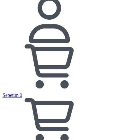
Sepetim
0