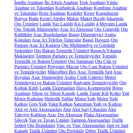
İngiliz Anahtarı
İki Ağızlı Anahtar
Tork Anahtarı
Yıldız
Anahtar ve Takımları
Kurbağcık Anahtarı
Kombine Anahtar
ve Takımları
Boru Anahtarı
Keskiler
Keser
Kargaburun
Balyoz
Balta
Kesici Aletler
Makas
Maket Bıçağı
Iskarpela
Oto Ürünleri
Lastik
Yaz Lastiği
Kış Lastiği
4 Mevsim Lastik
Oto Teknik Malzemeler
Araç İçi Aksesuar
Oto Güneşlik
Oto
Küllükler
Araç Buzdolapları
Bagaj Düzenleyici
Araba
Kokuları
Araç İçi Telefon Tutucular
Bagaj Havuzu
Oto
Paspası
Araç İçi Kamera
Oto Multimedya ve Görüntü
Sistemleri
Oto Bakım Temizlik Ürünleri
Basınçlı Yıkama
Makineleri
Tampon Parlatıcı ve Temizleyiciler
Torpido
Temizlik ve Bakım Ürünleri
Oto Şampuan
Oto Cila ve
Parlatıcı Ürünleri
Polyester Macun
Oto Cam Bakım Ürünleri
ve Temizleyiciler
Mikrofiber Bez
Araç Temizlik Seti
Araç
Boyaları
Araç Süpürgeleri
Araba Çizik Giderici
Motor
Temizleyici ve Bakım Ürünleri
Radyatör Temizleyiciler
Oto
Koltuk Kılıfı
Lastik Ekipmanları
Hava Kompresörü
Bijon
Anahtarı
Sibop ve Sibop Kapağı
Lastik Tamir Kiti
Kriko
Yağ
Motor Katkıları
Hidrolik Yağlar
Motor Yağı
Motor Yağı
Katkısı
Gres Yağı
Yakıt Katkısı
Şanzıman Yağı ve Katkısı
Akü ve Akü Aksesuarları
Akü
Akü Şarj Cihazları
Akü
Takviye Kablosu
Araç Dış Aksesuar
Plaka Aksesuarları
Silecek
Yan ve Tavan Çıtaları
Tampon Aksesuarları
Trafik
Setleri
Oto Brandaları
Vinç ve Vinç Aksesuarları
Jant ve Jant
Kapağı
Trafik Ürünleri
Oto Projektör
Diğer Trafik Ürünleri