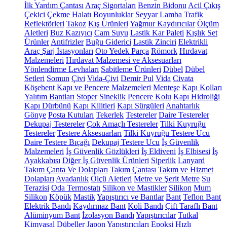
İlk Yardım Çantası
Araç Sigortaları
Benzin Bidonu
Acil Çıkış
Çekici
Çekme Halatı
Boyunluklar
Seyyar Lamba
Trafik
Reflektörleri
Takoz
Kış Ürünleri
Yağmur Kaydırıcılar
Ölçüm
Aletleri
Buz Kazıyıcı
Cam Suyu
Lastik Kar Paleti
Kışlık Set
Ürünler
Antifrizler
Buğu Giderici
Lastik Zinciri
Elektrikli
Araç Şarj İstasyonları
Oto Yedek Parça
Römork
Hırdavat
Malzemeleri
Hırdavat Malzemesi ve Aksesuarları
Yönlendirme Levhaları
Sabitleme Ürünleri
Dübel
Dübel
Setleri
Somun
Çivi
Vida-Çivi
Demir Pul
Vida
Civata
Köşebent
Kapı ve Pencere Malzemeleri
Menteşe
Kapı Kolları
Yalıtım Bantları
Stoper
Sineklik
Pencere Kolu
Kapı Hidroliği
Kapı Dürbünü
Kapı Kilitleri
Kapı Sürgüleri
Anahtarlık
Gönye
Posta Kutuları
Tekerlek
Testereler
Daire Testereler
Dekupaj Testereler
Çok Amaçlı Testereler
Tilki Kuyruğu
Testereler
Testere Aksesuarları
Tilki Kuyruğu Testere Ucu
Daire Testere Bıçağı
Dekupaj Testere Ucu
İş Güvenlik
Malzemeleri
İş Güvenlik Gözlükleri
İş Eldiveni
İş Elbisesi
İş
Ayakkabısı
Diğer İş Güvenlik Ürünleri
Siperlik
Lanyard
Takım Çanta Ve Dolapları
Takım Çantası
Takım ve Hizmet
Dolapları
Avadanlık
Ölçü Aletleri
Metre ve Şerit Metre
Su
Terazisi
Oda Termostatı
Silikon ve Mastikler
Silikon
Mum
Silikon
Köpük
Mastik
Yapıştırıcı ve Bantlar
Bant
Teflon Bant
Elektrik Bandı
Kaydırmaz Bant
Koli Bandı
Çift Taraflı Bant
Alüminyum Bant
İzolasyon Bandı
Yapıştırıcılar
Tutkal
Kimyasal Dübeller
Japon Yapıştırıcıları
Epoksi
Hızlı