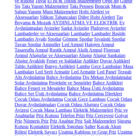
ve Rulosu
Tuval
El İşi & Tekstil Malzemeleri
Örgü İpi
Güpür
Şiş
Takı Yapım Malzemeleri
Takı Pensesi
Boncuk
Mum &
Sabun Yapımı
Mum Malzemeleri
Hobi Aletleri ve
Aksesuarları
Silikon Tabancaları
Diğer Hobi Aletleri
Taş
Boyama & Mozaik
AYDINLATMA VE ELEKTRİK
Ev
Aydınlatmaları
Avizeler
Sarkıt Avizeler
Plafonyer Avizeler
Lambaderler ve Aksesuarları
Lambader
Lambader Başlığı
Lambader Ayağı
Spotlar
Gömme Spotlar
Sıvaüstü Spotlar
Tavan Spotlar
Ampuller
Led Ampul
Halojen Ampul
Tasarruflu Ampul
Rustik Ampul
Akıllı Ampul
Floresan
Ampul
Abajurlar ve Aksesuarları
Abajur
Abajur Şapkaları
Abajur Ayaklığı
Fener ve Işıldaklar
Aplikler
Duvar Aplikleri
Tablo Aplikleri
Banyo Aplikleri
Lamba
Gece Lambaları
Masa
Lambaları
Led Şerit
Armatür
Led Armatür
Led Panel
Tezgah
Altı Aydınlatma
Bahçe Aydınlatma
Dış Mekan Aydınlatmalar
Solar Aydınlatma
Projektör ve Sensörler
Bahçe Aplikleri
Bahçe Feneri ve Meşaleler
Bahçe Masa Üstü Aydınlatma
Bahçe Set Üstü Aydınlatma
Bahçe Aydınlatma Direkleri
Çocuk Odası Aydınlatma
Çocuk Gece Lambası
Çocuk Odası
Duvar Aydınlatmaları
Çocuk Odası Abajuru
Çocuk Odası
Avizesi
Çocuk Masa Lambası
Elektrik Malzemeleri
Priz ve
Anahtarlar
Priz Kutusu
Telefon Prizi
Priz Çerçevesi
Golyat
Priz
Nümeris Priz
Priz
Anahtar Priz
Şalt Malzemeleri
Sigorta
Kutusu
Kontaktör
Elektrik Sigortası
Şalter
Kaçak Akım
Rölesi
Elektrik Sayacı
Uzatma Kablosu ve Grup Priz
Uzatma