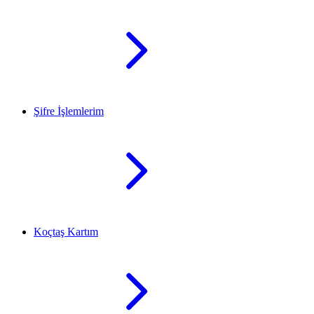
Şifre İşlemlerim
Koçtaş Kartım