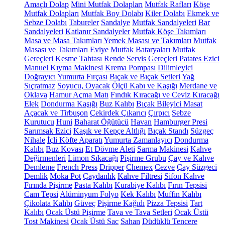
Amaçlı Dolap
Mini Mutfak Dolapları
Mutfak Rafları
Köşe
Mutfak Dolapları
Mutfak Boy Dolabı
Kiler Dolabı
Ekmek ve
Sebze Dolabı
Tabureler
Sandalye
Mutfak Sandalyeleri
Bar
Sandalyeleri
Katlanır Sandalyeler
Mutfak Köşe Takımları
Masa ve Masa Takımları
Yemek Masası ve Takımları
Mutfak
Masası ve Takımları
Eviye
Mutfak Bataryaları
Mutfak
Gereçleri
Kesme Tahtası
Rende
Servis Gereçleri
Patates Ezici
Manuel Kıyma Makinesi
Krema Pompası
Dilimleyici
Doğrayıcı
Yumurta Fırçası
Bıçak ve Bıçak Setleri
Yağ
Sıçratmaz
Soyucu, Oyacak
Ölçü Kabı ve Kaşığı
Merdane ve
Oklava
Hamur Açma Matı
Fındık Kıracağı ve Ceviz Kıracağı
Elek
Dondurma Kaşığı
Buz Kalıbı
Bıçak Bileyici Masat
Açacak ve Tirbuşon
Çekirdek Çıkarıcı
Çırpıcı
Sebze
Kurutucu
Huni
Baharat Öğütücü
Havan
Hamburger Presi
Sarımsak Ezici
Kaşık ve Kepçe Altlığı
Bıçak Standı
Süzgeç
Nihale
İçli Köfte Aparatı
Yumurta Zamanlayıcı
Dondurma
Kalıbı
Buz Kovası
Et Dövme Aleti
Sarma Makinesi
Kahve
Değirmenleri
Limon Sıkacağı
Pişirme Grubu
Çay ve Kahve
Demleme
French Press
Dripper
Chemex
Cezve
Çay Süzgeci
Demlik
Moka Pot
Çaydanlık
Kahve Filtresi
Sifon Kahve
Fırında Pişirme
Pasta Kalıbı
Kurabiye Kalıbı
Fırın Tepsisi
Cam Tepsi
Alüminyum Folyo
Kek Kalıbı
Muffin Kalıbı
Çikolata Kalıbı
Güveç
Pişirme Kağıdı
Pizza Tepsisi
Tart
Kalıbı
Ocak Üstü Pişirme
Tava ve Tava Setleri
Ocak Üstü
Tost Makinesi
Ocak Üstü Sac
Sahan
Düdüklü Tencere