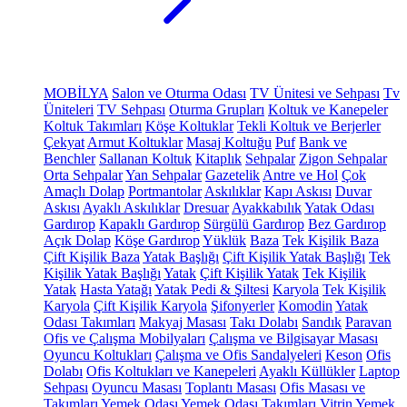
MOBİLYA
Salon ve Oturma Odası
TV Ünitesi ve Sehpası
Tv
Üniteleri
TV Sehpası
Oturma Grupları
Koltuk ve Kanepeler
Koltuk Takımları
Köşe Koltuklar
Tekli Koltuk ve Berjerler
Çekyat
Armut Koltuklar
Masaj Koltuğu
Puf
Bank ve
Benchler
Sallanan Koltuk
Kitaplık
Sehpalar
Zigon Sehpalar
Orta Sehpalar
Yan Sehpalar
Gazetelik
Antre ve Hol
Çok
Amaçlı Dolap
Portmantolar
Askılıklar
Kapı Askısı
Duvar
Askısı
Ayaklı Askılıklar
Dresuar
Ayakkabılık
Yatak Odası
Gardırop
Kapaklı Gardırop
Sürgülü Gardırop
Bez Gardırop
Açık Dolap
Köşe Gardırop
Yüklük
Baza
Tek Kişilik Baza
Çift Kişilik Baza
Yatak Başlığı
Çift Kişilik Yatak Başlığı
Tek
Kişilik Yatak Başlığı
Yatak
Çift Kişilik Yatak
Tek Kişilik
Yatak
Hasta Yatağı
Yatak Pedi & Şiltesi
Karyola
Tek Kişilik
Karyola
Çift Kişilik Karyola
Şifonyerler
Komodin
Yatak
Odası Takımları
Makyaj Masası
Takı Dolabı
Sandık
Paravan
Ofis ve Çalışma Mobilyaları
Çalışma ve Bilgisayar Masası
Oyuncu Koltukları
Çalışma ve Ofis Sandalyeleri
Keson
Ofis
Dolabı
Ofis Koltukları ve Kanepeleri
Ayaklı Küllükler
Laptop
Sehpası
Oyuncu Masası
Toplantı Masası
Ofis Masası ve
Takımları
Yemek Odası
Yemek Odası Takımları
Vitrin
Yemek