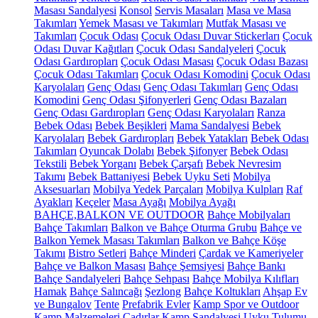
Masası Sandalyesi
Konsol
Servis Masaları
Masa ve Masa
Takımları
Yemek Masası ve Takımları
Mutfak Masası ve
Takımları
Çocuk Odası
Çocuk Odası Duvar Stickerları
Çocuk
Odası Duvar Kağıtları
Çocuk Odası Sandalyeleri
Çocuk
Odası Gardıropları
Çocuk Odası Masası
Çocuk Odası Bazası
Çocuk Odası Takımları
Çocuk Odası Komodini
Çocuk Odası
Karyolaları
Genç Odası
Genç Odası Takımları
Genç Odası
Komodini
Genç Odası Şifonyerleri
Genç Odası Bazaları
Genç Odası Gardıropları
Genç Odası Karyolaları
Ranza
Bebek Odası
Bebek Beşikleri
Mama Sandalyesi
Bebek
Karyolaları
Bebek Gardıropları
Bebek Yatakları
Bebek Odası
Takımları
Oyuncak Dolabı
Bebek Şifonyer
Bebek Odası
Tekstili
Bebek Yorganı
Bebek Çarşafı
Bebek Nevresim
Takımı
Bebek Battaniyesi
Bebek Uyku Seti
Mobilya
Aksesuarları
Mobilya Yedek Parçaları
Mobilya Kulpları
Raf
Ayakları
Keçeler
Masa Ayağı
Mobilya Ayağı
BAHÇE,BALKON VE OUTDOOR
Bahçe Mobilyaları
Bahçe Takımları
Balkon ve Bahçe Oturma Grubu
Bahçe ve
Balkon Yemek Masası Takımları
Balkon ve Bahçe Köşe
Takımı
Bistro Setleri
Bahçe Minderi
Çardak ve Kameriyeler
Bahçe ve Balkon Masası
Bahçe Şemsiyesi
Bahçe Bankı
Bahçe Sandalyeleri
Bahçe Sehpası
Bahçe Mobilya Kılıfları
Hamak
Bahçe Salıncağı
Şezlong
Bahçe Koltukları
Ahşap Ev
ve Bungalov
Tente
Prefabrik Evler
Kamp Spor ve Outdoor
Kamp Malzemeleri
Çadırlar
Kamp Sandalyesi
Uyku Tulumu