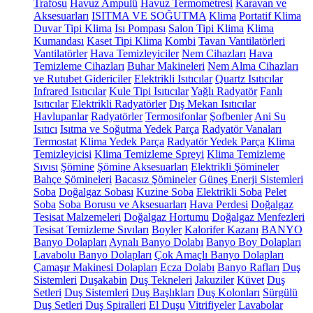
Trafosu
Havuz Ampulü
Havuz Termometresi
Karavan ve
Aksesuarları
ISITMA VE SOĞUTMA
Klima
Portatif Klima
Duvar Tipi Klima
Isı Pompası
Salon Tipi Klima
Klima
Kumandası
Kaset Tipi Klima
Kombi
Tavan Vantilatörleri
Vantilatörler
Hava Temizleyiciler
Nem Cihazları
Hava
Temizleme Cihazları
Buhar Makineleri
Nem Alma Cihazları
ve Rutubet Gidericiler
Elektrikli Isıtıcılar
Quartz Isıtıcılar
Infrared Isıtıcılar
Kule Tipi Isıtıcılar
Yağlı Radyatör
Fanlı
Isıtıcılar
Elektrikli Radyatörler
Dış Mekan Isıtıcılar
Havlupanlar
Radyatörler
Termosifonlar
Şofbenler
Ani Su
Isıtıcı
Isıtma ve Soğutma Yedek Parça
Radyatör Vanaları
Termostat
Klima Yedek Parça
Radyatör Yedek Parça
Klima
Temizleyicisi
Klima Temizleme Spreyi
Klima Temizleme
Sıvısı
Şömine
Şömine Aksesuarları
Elektrikli Şömineler
Bahçe Şömineleri
Bacasız Şömineler
Güneş Enerji Sistemleri
Soba
Doğalgaz Sobası
Kuzine Soba
Elektrikli Soba
Pelet
Soba
Soba Borusu ve Aksesuarları
Hava Perdesi
Doğalgaz
Tesisat Malzemeleri
Doğalgaz Hortumu
Doğalgaz Menfezleri
Tesisat Temizleme Sıvıları
Boyler
Kalorifer Kazanı
BANYO
Banyo Dolapları
Aynalı Banyo Dolabı
Banyo Boy Dolapları
Lavabolu Banyo Dolapları
Çok Amaçlı Banyo Dolapları
Çamaşır Makinesi Dolapları
Ecza Dolabı
Banyo Rafları
Duş
Sistemleri
Duşakabin
Duş Tekneleri
Jakuziler
Küvet
Duş
Setleri
Duş Sistemleri
Duş Başlıkları
Duş Kolonları
Sürgülü
Duş Setleri
Duş Spiralleri
El Duşu
Vitrifiyeler
Lavabolar