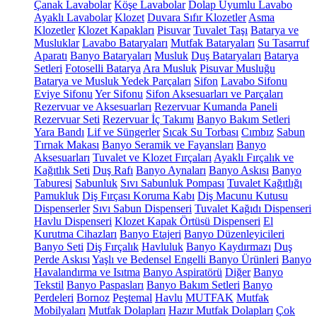
Çanak Lavabolar
Köşe Lavabolar
Dolap Uyumlu Lavabo
Ayaklı Lavabolar
Klozet
Duvara Sıfır Klozetler
Asma
Klozetler
Klozet Kapakları
Pisuvar
Tuvalet Taşı
Batarya ve
Musluklar
Lavabo Bataryaları
Mutfak Bataryaları
Su Tasarruf
Aparatı
Banyo Bataryaları
Musluk
Duş Bataryaları
Batarya
Setleri
Fotoselli Batarya
Ara Musluk
Pisuvar Musluğu
Batarya ve Musluk Yedek Parçaları
Sifon
Lavabo Sifonu
Eviye Sifonu
Yer Sifonu
Sifon Aksesuarları ve Parçaları
Rezervuar ve Aksesuarları
Rezervuar Kumanda Paneli
Rezervuar Seti
Rezervuar İç Takımı
Banyo Bakım Setleri
Yara Bandı
Lif ve Süngerler
Sıcak Su Torbası
Cımbız
Sabun
Tırnak Makası
Banyo Seramik ve Fayansları
Banyo
Aksesuarları
Tuvalet ve Klozet Fırçaları
Ayaklı Fırçalık ve
Kağıtlık Seti
Duş Rafı
Banyo Aynaları
Banyo Askısı
Banyo
Taburesi
Sabunluk
Sıvı Sabunluk Pompası
Tuvalet Kağıtlığı
Pamukluk
Diş Fırçası Koruma Kabı
Diş Macunu Kutusu
Dispenserler
Sıvı Sabun Dispenseri
Tuvalet Kağıdı Dispenseri
Havlu Dispenseri
Klozet Kapak Örtüsü Dispenseri
El
Kurutma Cihazları
Banyo Etajeri
Banyo Düzenleyicileri
Banyo Seti
Diş Fırçalık
Havluluk
Banyo Kaydırmazı
Duş
Perde Askısı
Yaşlı ve Bedensel Engelli Banyo Ürünleri
Banyo
Havalandırma ve Isıtma
Banyo Aspiratörü
Diğer
Banyo
Tekstil
Banyo Paspasları
Banyo Bakım Setleri
Banyo
Perdeleri
Bornoz
Peştemal
Havlu
MUTFAK
Mutfak
Mobilyaları
Mutfak Dolapları
Hazır Mutfak Dolapları
Çok