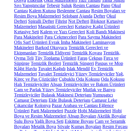
Dosya
Etiketlik
Okul Malzemeleri
Yazı Tahtası
Tahta Silgisi
Sıvı Yapıştırıcılar
Tebeşir
Suluk
Resim Çantası
Pano
Okul
Çantası
Kalem Kutusu
Beslenme Çantası
Resim Boyaları ve
Resim Boya Malzemeleri
Selobant
Ajanda
Defter
Okul
Defteri
Spiralli Defter
Fihrist
Not Defteri
Bloknot
Kırtasiye
Malzemeleri
Masaüstü Gereçleri
Kırtasiye Kağıt Ürünleri
Kırtasiye Seti
Kalem ve Yazı Gereçleri
Koli Bandı Makinesi
Para Makineleri
Para Çekmeceleri
Para Sayma Makineleri
Ofis Sarf Ürünleri
Evrak İmha Makineleri
Laminasyon
Makineleri
Barkod Okuyucu
Temizlik Gereçleri ve
Ekipmanları
Temizlik Eldiveni
Temizlik Kovası
Temizlik,
Ovma Teli
Tüy Toplama Ürünleri
Faraş
Çekpas
Fırça ve
Süpürge
Temizlik Bezleri
Temizlik Süngeri
Paspas ve Mop
Kâğıt Havlu
Tuvalet Kağıdı
Islak Mendil
Ev Temizlik
Malzemeleri
Tuvalet Temizleyici
Yüzey Temizleyiciler
Yağ,
Kireç ve Pas Çözücüler
Çubuklu Oda Kokusu
Oda Kokusu
Halı Temizleyiciler
Ahşap Temizleyiciler ve Bakım Ürünleri
Cam ve Parlak Yüzey Temizleyiciler
Mutfak ve Banyo
Temizleyiciler
Bulaşık Makinesi Deterjanı
Yumuşatıcı
Çamaşır Deterjanı
Elde Bulaşık Deterjanı
Çamaşır Leke
Çıkarıcılar
Kolonya
Pazar Arabası ve Çantası
Eğlence
Ürünleri
Parti Malzemeleri
Puzzle
Hobi Malzemeleri
Hobi
Boya ve Resim Malzemeleri
Ahşap Boyaları
Akrilik Boyalar
Sulu Boya
Yağlı Boya Seti
Eskitme Boyası
Cam ve Seramik
Boyaları
Metalik Boya
Şövale
Kumaş Boyaları
Resim Fırçası