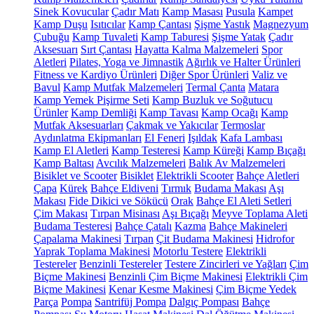
Sinek Kovucular
Çadır Matı
Kamp Masası
Pusula
Kampet
Kamp Duşu
Isıtıcılar
Kamp Çantası
Şişme Yastık
Magnezyum
Çubuğu
Kamp Tuvaleti
Kamp Taburesi
Şişme Yatak
Çadır
Aksesuarı
Sırt Çantası
Hayatta Kalma Malzemeleri
Spor
Aletleri
Pilates, Yoga ve Jimnastik
Ağırlık ve Halter Ürünleri
Fitness ve Kardiyo Ürünleri
Diğer Spor Ürünleri
Valiz ve
Bavul
Kamp Mutfak Malzemeleri
Termal Çanta
Matara
Kamp Yemek Pişirme Seti
Kamp Buzluk ve Soğutucu
Ürünler
Kamp Demliği
Kamp Tavası
Kamp Ocağı
Kamp
Mutfak Aksesuarları
Çakmak ve Yakıcılar
Termoslar
Aydınlatma Ekipmanları
El Feneri
Işıldak
Kafa Lambası
Kamp El Aletleri
Kamp Testeresi
Kamp Küreği
Kamp Bıçağı
Kamp Baltası
Avcılık Malzemeleri
Balık Av Malzemeleri
Bisiklet ve Scooter
Bisiklet
Elektrikli Scooter
Bahçe Aletleri
Çapa
Kürek
Bahçe Eldiveni
Tırmık
Budama Makası
Aşı
Makası
Fide Dikici ve Sökücü
Orak
Bahçe El Aleti Setleri
Çim Makası
Tırpan Misinası
Aşı Bıçağı
Meyve Toplama Aleti
Budama Testeresi
Bahçe Çatalı
Kazma
Bahçe Makineleri
Çapalama Makinesi
Tırpan
Çit Budama Makinesi
Hidrofor
Yaprak Toplama Makinesi
Motorlu Testere
Elektrikli
Testereler
Benzinli Testereler
Testere Zincirleri ve Yağları
Çim
Biçme Makinesi
Benzinli Çim Biçme Makinesi
Elektrikli Çim
Biçme Makinesi
Kenar Kesme Makinesi
Çim Biçme Yedek
Parça
Pompa
Santrifüj Pompa
Dalgıç Pompası
Bahçe