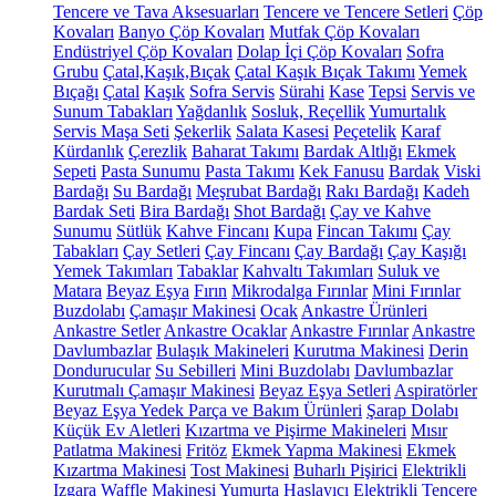
Tencere ve Tava Aksesuarları
Tencere ve Tencere Setleri
Çöp
Kovaları
Banyo Çöp Kovaları
Mutfak Çöp Kovaları
Endüstriyel Çöp Kovaları
Dolap İçi Çöp Kovaları
Sofra
Grubu
Çatal,Kaşık,Bıçak
Çatal Kaşık Bıçak Takımı
Yemek
Bıçağı
Çatal
Kaşık
Sofra Servis
Sürahi
Kase
Tepsi
Servis ve
Sunum Tabakları
Yağdanlık
Sosluk, Reçellik
Yumurtalık
Servis Maşa Seti
Şekerlik
Salata Kasesi
Peçetelik
Karaf
Kürdanlık
Çerezlik
Baharat Takımı
Bardak Altlığı
Ekmek
Sepeti
Pasta Sunumu
Pasta Takımı
Kek Fanusu
Bardak
Viski
Bardağı
Su Bardağı
Meşrubat Bardağı
Rakı Bardağı
Kadeh
Bardak Seti
Bira Bardağı
Shot Bardağı
Çay ve Kahve
Sunumu
Sütlük
Kahve Fincanı
Kupa
Fincan Takımı
Çay
Tabakları
Çay Setleri
Çay Fincanı
Çay Bardağı
Çay Kaşığı
Yemek Takımları
Tabaklar
Kahvaltı Takımları
Suluk ve
Matara
Beyaz Eşya
Fırın
Mikrodalga Fırınlar
Mini Fırınlar
Buzdolabı
Çamaşır Makinesi
Ocak
Ankastre Ürünleri
Ankastre Setler
Ankastre Ocaklar
Ankastre Fırınlar
Ankastre
Davlumbazlar
Bulaşık Makineleri
Kurutma Makinesi
Derin
Dondurucular
Su Sebilleri
Mini Buzdolabı
Davlumbazlar
Kurutmalı Çamaşır Makinesi
Beyaz Eşya Setleri
Aspiratörler
Beyaz Eşya Yedek Parça ve Bakım Ürünleri
Şarap Dolabı
Küçük Ev Aletleri
Kızartma ve Pişirme Makineleri
Mısır
Patlatma Makinesi
Fritöz
Ekmek Yapma Makinesi
Ekmek
Kızartma Makinesi
Tost Makinesi
Buharlı Pişirici
Elektrikli
Izgara
Waffle Makinesi
Yumurta Haşlayıcı
Elektrikli Tencere