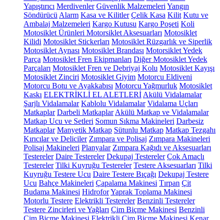
Yapıştırıcı
Merdivenler
Güvenlik Malzemeleri
Yangın
Söndürücü
Alarm
Kasa ve Kilitler
Çelik Kasa
Kilit
Kutu ve
Ambalaj Malzemeleri
Kargo Kutusu
Kargo Poşeti
Koli
Motosiklet Ürünleri
Motorsiklet Aksesuarları
Motosiklet
Kilidi
Motosiklet Stickerları
Motosiklet Rüzgarlık ve Siperlik
Motosiklet Aynası
Motosiklet Brandası
Motorsiklet Yedek
Parça
Motosiklet Fren Ekipmanları
Diğer Motosiklet Yedek
Parçaları
Motosiklet Fren ve Debriyaj Kolu
Motosiklet Kayışı
Motosiklet Zinciri
Motosiklet Giyim
Motorcu Eldiveni
Motorcu Botu ve Ayakkabısı
Motorcu Yağmurluk
Motosiklet
Kaskı
ELEKTRİKLİ EL ALETLERİ
Akülü Vidalamalar
Şarjlı Vidalamalar
Kablolu Vidalamalar
Vidalama Uçları
Matkaplar
Darbeli Matkaplar
Akülü Matkap ve Vidalamalar
Matkap Ucu ve Setleri
Somun Sıkma Makineleri
Darbesiz
Matkaplar
Manyetik Matkap
Sütunlu Matkap
Matkap Tezgahı
Kırıcılar ve Deliciler
Zımpara ve Polisaj
Zımpara Makineleri
Polisaj Makineleri
Planyalar
Zımpara Kağıdı ve Aksesuarları
Testereler
Daire Testereler
Dekupaj Testereler
Çok Amaçlı
Testereler
Tilki Kuyruğu Testereler
Testere Aksesuarları
Tilki
Kuyruğu Testere Ucu
Daire Testere Bıçağı
Dekupaj Testere
Ucu
Bahçe Makineleri
Çapalama Makinesi
Tırpan
Çit
Budama Makinesi
Hidrofor
Yaprak Toplama Makinesi
Motorlu Testere
Elektrikli Testereler
Benzinli Testereler
Testere Zincirleri ve Yağları
Çim Biçme Makinesi
Benzinli
Çim Biçme Makinesi
Elektrikli Çim Biçme Makinesi
Kenar