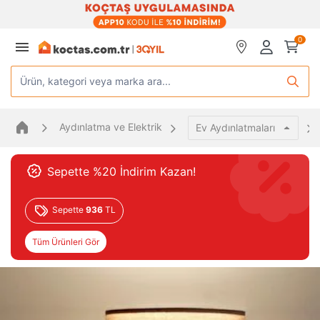
0
Ürün, kategori veya marka ara...
Aydınlatma ve Elektrik
Ev Aydınlatmaları
Sepette %20 İndirim Kazan!
Sepette
936
TL
Tüm Ürünleri Gör