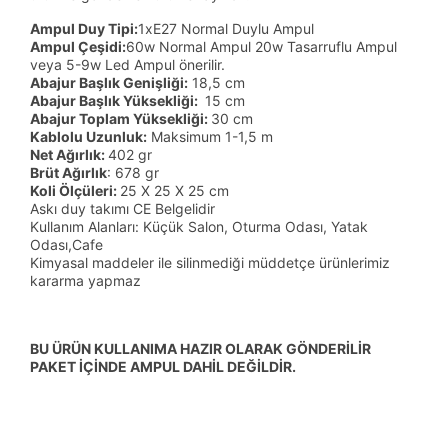
Ampul Duy Tipi:
1xE27 Normal Duylu Ampul
Ampul Çeşidi:
60w Normal Ampul 20w Tasarruflu Ampul
veya 5-9w Led Ampul önerilir.
Abajur Başlık Genişliği:
18,5 cm
Abajur Başlık Yüksekliği:
15 cm
Abajur Toplam Yüksekliği:
30 cm
Kablolu Uzunluk:
Maksimum 1-1,5 m
Net Ağırlık:
402 gr
Brüt Ağırlık
: 678 gr
Koli Ölçüleri:
25 X 25 X 25 cm
Askı duy takımı CE Belgelidir
Kullanım Alanları: Küçük Salon, Oturma Odası, Yatak
Odası,Cafe
Kimyasal maddeler ile silinmediği müddetçe ürünlerimiz
kararma yapmaz
BU ÜRÜN KULLANIMA HAZIR OLARAK GÖNDERİLİR
PAKET İÇİNDE AMPUL DAHİL DEĞİLDİR.