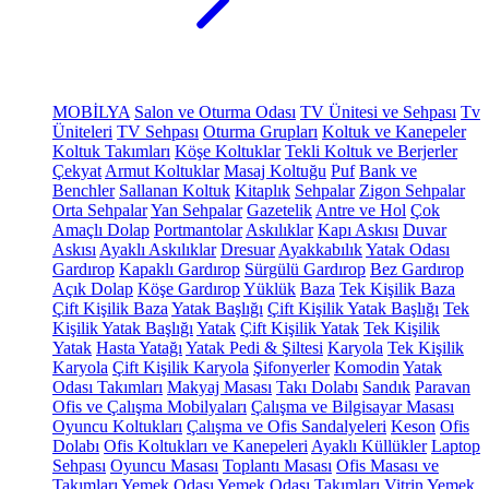
MOBİLYA
Salon ve Oturma Odası
TV Ünitesi ve Sehpası
Tv
Üniteleri
TV Sehpası
Oturma Grupları
Koltuk ve Kanepeler
Koltuk Takımları
Köşe Koltuklar
Tekli Koltuk ve Berjerler
Çekyat
Armut Koltuklar
Masaj Koltuğu
Puf
Bank ve
Benchler
Sallanan Koltuk
Kitaplık
Sehpalar
Zigon Sehpalar
Orta Sehpalar
Yan Sehpalar
Gazetelik
Antre ve Hol
Çok
Amaçlı Dolap
Portmantolar
Askılıklar
Kapı Askısı
Duvar
Askısı
Ayaklı Askılıklar
Dresuar
Ayakkabılık
Yatak Odası
Gardırop
Kapaklı Gardırop
Sürgülü Gardırop
Bez Gardırop
Açık Dolap
Köşe Gardırop
Yüklük
Baza
Tek Kişilik Baza
Çift Kişilik Baza
Yatak Başlığı
Çift Kişilik Yatak Başlığı
Tek
Kişilik Yatak Başlığı
Yatak
Çift Kişilik Yatak
Tek Kişilik
Yatak
Hasta Yatağı
Yatak Pedi & Şiltesi
Karyola
Tek Kişilik
Karyola
Çift Kişilik Karyola
Şifonyerler
Komodin
Yatak
Odası Takımları
Makyaj Masası
Takı Dolabı
Sandık
Paravan
Ofis ve Çalışma Mobilyaları
Çalışma ve Bilgisayar Masası
Oyuncu Koltukları
Çalışma ve Ofis Sandalyeleri
Keson
Ofis
Dolabı
Ofis Koltukları ve Kanepeleri
Ayaklı Küllükler
Laptop
Sehpası
Oyuncu Masası
Toplantı Masası
Ofis Masası ve
Takımları
Yemek Odası
Yemek Odası Takımları
Vitrin
Yemek