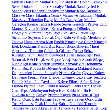
Mutfak Dolapları
Mutfak Boy Dolabı
Kiler Dolabı
Ekmek ve
Sebze Dolabı
Tabureler
Sandalye
Mutfak Sandalyeleri
Bar
Sandalyeleri
Katlanır Sandalyeler
Mutfak Köşe Takımları
Masa ve Masa Takımları
Yemek Masası ve Takımları
Mutfak
Masası ve Takımları
Eviye
Mutfak Bataryaları
Mutfak
Gereçleri
Kesme Tahtası
Rende
Servis Gereçleri
Patates Ezici
Manuel Kıyma Makinesi
Krema Pompası
Dilimleyici
Doğrayıcı
Yumurta Fırçası
Bıçak ve Bıçak Setleri
Yağ
Sıçratmaz
Soyucu, Oyacak
Ölçü Kabı ve Kaşığı
Merdane ve
Oklava
Hamur Açma Matı
Fındık Kıracağı ve Ceviz Kıracağı
Elek
Dondurma Kaşığı
Buz Kalıbı
Bıçak Bileyici Masat
Açacak ve Tirbuşon
Çekirdek Çıkarıcı
Çırpıcı
Sebze
Kurutucu
Huni
Baharat Öğütücü
Havan
Hamburger Presi
Sarımsak Ezici
Kaşık ve Kepçe Altlığı
Bıçak Standı
Süzgeç
Nihale
İçli Köfte Aparatı
Yumurta Zamanlayıcı
Dondurma
Kalıbı
Buz Kovası
Et Dövme Aleti
Sarma Makinesi
Kahve
Değirmenleri
Limon Sıkacağı
Pişirme Grubu
Çay ve Kahve
Demleme
French Press
Dripper
Chemex
Cezve
Çay Süzgeci
Demlik
Moka Pot
Çaydanlık
Kahve Filtresi
Sifon Kahve
Fırında Pişirme
Pasta Kalıbı
Kurabiye Kalıbı
Fırın Tepsisi
Cam Tepsi
Alüminyum Folyo
Kek Kalıbı
Muffin Kalıbı
Çikolata Kalıbı
Güveç
Pişirme Kağıdı
Pizza Tepsisi
Tart
Kalıbı
Ocak Üstü Pişirme
Tava ve Tava Setleri
Ocak Üstü
Tost Makinesi
Ocak Üstü Sac
Sahan
Düdüklü Tencere
Tencere ve Tava Aksesuarları
Tencere ve Tencere Setleri
Çöp