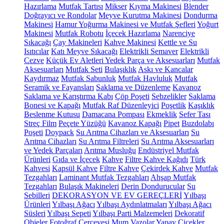
Hazırlama
Mutfak Tartısı
Mikser
Kıyma Makinesi
Blender
Doğrayıcı ve Rondolar
Meyve Kurutma Makinesi
Dondurma
Makinesi
Hamur Yoğurma Makinesi ve Mutfak Şefleri
Yoğurt
Makinesi
Mutfak Robotu
İçecek Hazırlama
Narenciye
Sıkacağı
Çay Makineleri
Kahve Makinesi
Kettle ve Su
Isıtıcılar
Katı Meyve Sıkacağı
Elektrikli Semaver
Elektrikli
Cezve
Küçük Ev Aletleri Yedek Parça ve Aksesuarları
Mutfak
Aksesuarları
Mutfak Seti
Bulaşıklık
Askı ve Kancalar
Kaydırmaz
Mutfak Sabunluk
Mutfak Havluluk
Mutfak
Seramik ve Fayansları
Saklama ve Düzenleme
Kavanoz
Saklama ve Karıştırma Kabı
Çöp Poşeti
Sebzelikler
Saklama
Bonesi ve Kapağı
Mutfak Raf Düzenleyici
Poşetlik
Kaşıklık
Beslenme Kutusu
Damacana Pompası
Ekmeklik
Sefer Tası
Streç Film
Peçete Yüzüğü
Kavanoz Kapağı
Pipet
Buzdolabı
Poşeti
Doypack
Su Arıtma Cihazları ve Aksesuarları
Su
Arıtma Cihazları
Su Arıtma Filtreleri
Su Arıtma Aksesuarları
ve Yedek Parçaları
Arıtma Musluğu
Endüstriyel Mutfak
Ürünleri
Gıda ve İçecek
Kahve
Filtre Kahve Kağıdı
Türk
Kahvesi
Kapsül Kahve
Filtre Kahve
Çekirdek Kahve
Mutfak
Tezgahları
Laminant Mutfak Tezgahları
Ahşap Mutfak
Tezgahları
Bulaşık Makineleri
Derin Dondurucular
Su
Sebilleri
DEKORASYON VE EV GEREÇLERİ
Yılbaşı
Ürünleri
Yılbaşı Ağacı
Yılbaşı Aydınlatmaları
Yılbaşı Ağacı
Süsleri
Yılbaşı Sepeti
Yılbaşı Parti Malzemeleri
Dekoratif
Objeler
Fotoğraf Çerçevesi
Mum
Vazolar
Yapay Çiçekler