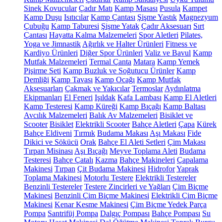
Sinek Kovucular
Çadır Matı
Kamp Masası
Pusula
Kampet
Kamp Duşu
Isıtıcılar
Kamp Çantası
Şişme Yastık
Magnezyum
Çubuğu
Kamp Taburesi
Şişme Yatak
Çadır Aksesuarı
Sırt
Çantası
Hayatta Kalma Malzemeleri
Spor Aletleri
Pilates,
Yoga ve Jimnastik
Ağırlık ve Halter Ürünleri
Fitness ve
Kardiyo Ürünleri
Diğer Spor Ürünleri
Valiz ve Bavul
Kamp
Mutfak Malzemeleri
Termal Çanta
Matara
Kamp Yemek
Pişirme Seti
Kamp Buzluk ve Soğutucu Ürünler
Kamp
Demliği
Kamp Tavası
Kamp Ocağı
Kamp Mutfak
Aksesuarları
Çakmak ve Yakıcılar
Termoslar
Aydınlatma
Ekipmanları
El Feneri
Işıldak
Kafa Lambası
Kamp El Aletleri
Kamp Testeresi
Kamp Küreği
Kamp Bıçağı
Kamp Baltası
Avcılık Malzemeleri
Balık Av Malzemeleri
Bisiklet ve
Scooter
Bisiklet
Elektrikli Scooter
Bahçe Aletleri
Çapa
Kürek
Bahçe Eldiveni
Tırmık
Budama Makası
Aşı Makası
Fide
Dikici ve Sökücü
Orak
Bahçe El Aleti Setleri
Çim Makası
Tırpan Misinası
Aşı Bıçağı
Meyve Toplama Aleti
Budama
Testeresi
Bahçe Çatalı
Kazma
Bahçe Makineleri
Çapalama
Makinesi
Tırpan
Çit Budama Makinesi
Hidrofor
Yaprak
Toplama Makinesi
Motorlu Testere
Elektrikli Testereler
Benzinli Testereler
Testere Zincirleri ve Yağları
Çim Biçme
Makinesi
Benzinli Çim Biçme Makinesi
Elektrikli Çim Biçme
Makinesi
Kenar Kesme Makinesi
Çim Biçme Yedek Parça
Pompa
Santrifüj Pompa
Dalgıç Pompası
Bahçe Pompası
Su