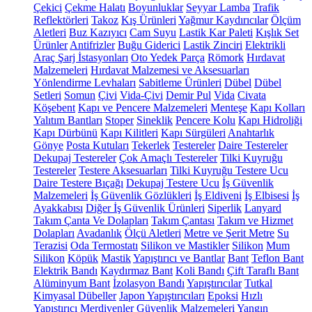
Çekici
Çekme Halatı
Boyunluklar
Seyyar Lamba
Trafik
Reflektörleri
Takoz
Kış Ürünleri
Yağmur Kaydırıcılar
Ölçüm
Aletleri
Buz Kazıyıcı
Cam Suyu
Lastik Kar Paleti
Kışlık Set
Ürünler
Antifrizler
Buğu Giderici
Lastik Zinciri
Elektrikli
Araç Şarj İstasyonları
Oto Yedek Parça
Römork
Hırdavat
Malzemeleri
Hırdavat Malzemesi ve Aksesuarları
Yönlendirme Levhaları
Sabitleme Ürünleri
Dübel
Dübel
Setleri
Somun
Çivi
Vida-Çivi
Demir Pul
Vida
Civata
Köşebent
Kapı ve Pencere Malzemeleri
Menteşe
Kapı Kolları
Yalıtım Bantları
Stoper
Sineklik
Pencere Kolu
Kapı Hidroliği
Kapı Dürbünü
Kapı Kilitleri
Kapı Sürgüleri
Anahtarlık
Gönye
Posta Kutuları
Tekerlek
Testereler
Daire Testereler
Dekupaj Testereler
Çok Amaçlı Testereler
Tilki Kuyruğu
Testereler
Testere Aksesuarları
Tilki Kuyruğu Testere Ucu
Daire Testere Bıçağı
Dekupaj Testere Ucu
İş Güvenlik
Malzemeleri
İş Güvenlik Gözlükleri
İş Eldiveni
İş Elbisesi
İş
Ayakkabısı
Diğer İş Güvenlik Ürünleri
Siperlik
Lanyard
Takım Çanta Ve Dolapları
Takım Çantası
Takım ve Hizmet
Dolapları
Avadanlık
Ölçü Aletleri
Metre ve Şerit Metre
Su
Terazisi
Oda Termostatı
Silikon ve Mastikler
Silikon
Mum
Silikon
Köpük
Mastik
Yapıştırıcı ve Bantlar
Bant
Teflon Bant
Elektrik Bandı
Kaydırmaz Bant
Koli Bandı
Çift Taraflı Bant
Alüminyum Bant
İzolasyon Bandı
Yapıştırıcılar
Tutkal
Kimyasal Dübeller
Japon Yapıştırıcıları
Epoksi
Hızlı
Yapıştırıcı
Merdivenler
Güvenlik Malzemeleri
Yangın