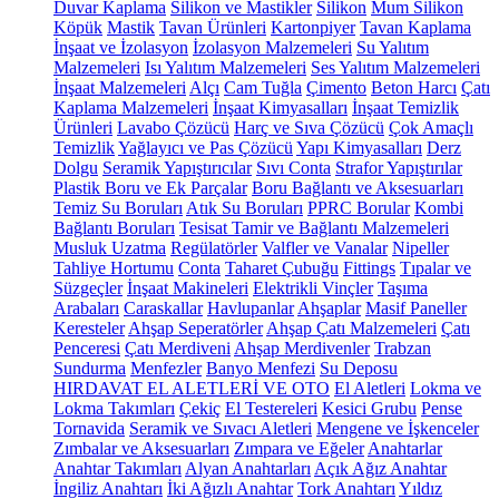
Duvar Kaplama
Silikon ve Mastikler
Silikon
Mum Silikon
Köpük
Mastik
Tavan Ürünleri
Kartonpiyer
Tavan Kaplama
İnşaat ve İzolasyon
İzolasyon Malzemeleri
Su Yalıtım
Malzemeleri
Isı Yalıtım Malzemeleri
Ses Yalıtım Malzemeleri
İnşaat Malzemeleri
Alçı
Cam Tuğla
Çimento
Beton Harcı
Çatı
Kaplama Malzemeleri
İnşaat Kimyasalları
İnşaat Temizlik
Ürünleri
Lavabo Çözücü
Harç ve Sıva Çözücü
Çok Amaçlı
Temizlik
Yağlayıcı ve Pas Çözücü
Yapı Kimyasalları
Derz
Dolgu
Seramik Yapıştırıcılar
Sıvı Conta
Strafor Yapıştırılar
Plastik Boru ve Ek Parçalar
Boru Bağlantı ve Aksesuarları
Temiz Su Boruları
Atık Su Boruları
PPRC Borular
Kombi
Bağlantı Boruları
Tesisat Tamir ve Bağlantı Malzemeleri
Musluk Uzatma
Regülatörler
Valfler ve Vanalar
Nipeller
Tahliye Hortumu
Conta
Taharet Çubuğu
Fittings
Tıpalar ve
Süzgeçler
İnşaat Makineleri
Elektrikli Vinçler
Taşıma
Arabaları
Caraskallar
Havlupanlar
Ahşaplar
Masif Paneller
Keresteler
Ahşap Seperatörler
Ahşap Çatı Malzemeleri
Çatı
Penceresi
Çatı Merdiveni
Ahşap Merdivenler
Trabzan
Sundurma
Menfezler
Banyo Menfezi
Su Deposu
HIRDAVAT EL ALETLERİ VE OTO
El Aletleri
Lokma ve
Lokma Takımları
Çekiç
El Testereleri
Kesici Grubu
Pense
Tornavida
Seramik ve Sıvacı Aletleri
Mengene ve İşkenceler
Zımbalar ve Aksesuarları
Zımpara ve Eğeler
Anahtarlar
Anahtar Takımları
Alyan Anahtarları
Açık Ağız Anahtar
İngiliz Anahtarı
İki Ağızlı Anahtar
Tork Anahtarı
Yıldız