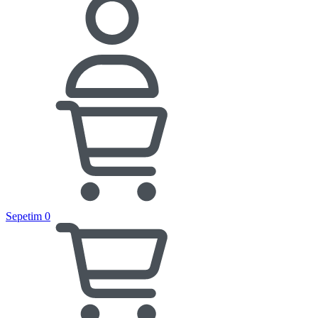
Sepetim
0