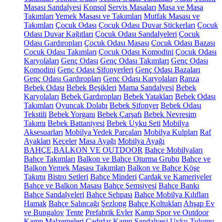
Masası Sandalyesi
Konsol
Servis Masaları
Masa ve Masa
Takımları
Yemek Masası ve Takımları
Mutfak Masası ve
Takımları
Çocuk Odası
Çocuk Odası Duvar Stickerları
Çocuk
Odası Duvar Kağıtları
Çocuk Odası Sandalyeleri
Çocuk
Odası Gardıropları
Çocuk Odası Masası
Çocuk Odası Bazası
Çocuk Odası Takımları
Çocuk Odası Komodini
Çocuk Odası
Karyolaları
Genç Odası
Genç Odası Takımları
Genç Odası
Komodini
Genç Odası Şifonyerleri
Genç Odası Bazaları
Genç Odası Gardıropları
Genç Odası Karyolaları
Ranza
Bebek Odası
Bebek Beşikleri
Mama Sandalyesi
Bebek
Karyolaları
Bebek Gardıropları
Bebek Yatakları
Bebek Odası
Takımları
Oyuncak Dolabı
Bebek Şifonyer
Bebek Odası
Tekstili
Bebek Yorganı
Bebek Çarşafı
Bebek Nevresim
Takımı
Bebek Battaniyesi
Bebek Uyku Seti
Mobilya
Aksesuarları
Mobilya Yedek Parçaları
Mobilya Kulpları
Raf
Ayakları
Keçeler
Masa Ayağı
Mobilya Ayağı
BAHÇE,BALKON VE OUTDOOR
Bahçe Mobilyaları
Bahçe Takımları
Balkon ve Bahçe Oturma Grubu
Bahçe ve
Balkon Yemek Masası Takımları
Balkon ve Bahçe Köşe
Takımı
Bistro Setleri
Bahçe Minderi
Çardak ve Kameriyeler
Bahçe ve Balkon Masası
Bahçe Şemsiyesi
Bahçe Bankı
Bahçe Sandalyeleri
Bahçe Sehpası
Bahçe Mobilya Kılıfları
Hamak
Bahçe Salıncağı
Şezlong
Bahçe Koltukları
Ahşap Ev
ve Bungalov
Tente
Prefabrik Evler
Kamp Spor ve Outdoor
Kamp Malzemeleri
Çadırlar
Kamp Sandalyesi
Uyku Tulumu