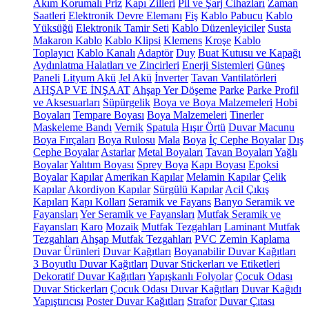
Akım Korumalı Priz
Kapı Zilleri
Pil ve Şarj Cihazları
Zaman
Saatleri
Elektronik Devre Elemanı
Fiş
Kablo Pabucu
Kablo
Yüksüğü
Elektronik Tamir Seti
Kablo Düzenleyiciler
Susta
Makaron Kablo
Kablo Klipsi
Klemens
Kroşe
Kablo
Toplayıcı
Kablo Kanalı
Adaptör
Duy
Buat Kutusu ve Kapağı
Aydınlatma Halatları ve Zincirleri
Enerji Sistemleri
Güneş
Paneli
Lityum Akü
Jel Akü
İnverter
Tavan Vantilatörleri
AHŞAP VE İNŞAAT
Ahşap Yer Döşeme
Parke
Parke Profil
ve Aksesuarları
Süpürgelik
Boya ve Boya Malzemeleri
Hobi
Boyaları
Tempare Boyası
Boya Malzemeleri
Tinerler
Maskeleme Bandı
Vernik
Spatula
Hışır Örtü
Duvar Macunu
Boya Fırçaları
Boya Rulosu
Mala
Boya
İç Cephe Boyalar
Dış
Cephe Boyalar
Astarlar
Metal Boyaları
Tavan Boyaları
Yağlı
Boyalar
Yalıtım Boyası
Sprey Boya
Kapı Boyası
Epoksi
Boyalar
Kapılar
Amerikan Kapılar
Melamin Kapılar
Çelik
Kapılar
Akordiyon Kapılar
Sürgülü Kapılar
Acil Çıkış
Kapıları
Kapı Kolları
Seramik ve Fayans
Banyo Seramik ve
Fayansları
Yer Seramik ve Fayansları
Mutfak Seramik ve
Fayansları
Karo
Mozaik
Mutfak Tezgahları
Laminant Mutfak
Tezgahları
Ahşap Mutfak Tezgahları
PVC Zemin Kaplama
Duvar Ürünleri
Duvar Kağıtları
Boyanabilir Duvar Kağıtları
3 Boyutlu Duvar Kağıtları
Duvar Stickerları ve Etiketleri
Dekoratif Duvar Kağıtları
Yapışkanlı Folyolar
Çocuk Odası
Duvar Stickerları
Çocuk Odası Duvar Kağıtları
Duvar Kağıdı
Yapıştırıcısı
Poster Duvar Kağıtları
Strafor
Duvar Çıtası