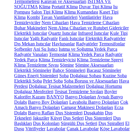
Termometresi
Karavan ve Aksesuarları
ISITMA VE
SOĞUTMA
Klima
Portatif Klima
Duvar Tipi Klima
Isı
Pompası
Salon Tipi Klima
Klima Kumandası
Kaset Tipi
Klima
Kombi
Tavan Vantilatörleri
Vantilatörler
Hava
Temizleyiciler
Nem Cihazları
Hava Temizleme Cihazları
Buhar Makineleri
Nem Alma Cihazları ve Rutubet Gidericiler
Elektrikli Isıtıcılar
Quartz Isıtıcılar
Infrared Isıtıcılar
Kule Tipi
Isıtıcılar
Yağlı Radyatör
Fanlı Isıtıcılar
Elektrikli Radyatörler
Dış Mekan Isıtıcılar
Havlupanlar
Radyatörler
Termosifonlar
Şofbenler
Ani Su Isıtıcı
Isıtma ve Soğutma Yedek Parça
Radyatör Vanaları
Termostat
Klima Yedek Parça
Radyatör
Yedek Parça
Klima Temizleyicisi
Klima Temizleme Spreyi
Klima Temizleme Sıvısı
Şömine
Şömine Aksesuarları
Elektrikli Şömineler
Bahçe Şömineleri
Bacasız Şömineler
Güneş Enerji Sistemleri
Soba
Doğalgaz Sobası
Kuzine Soba
Elektrikli Soba
Pelet Soba
Soba Borusu ve Aksesuarları
Hava
Perdesi
Doğalgaz Tesisat Malzemeleri
Doğalgaz Hortumu
Doğalgaz Menfezleri
Tesisat Temizleme Sıvıları
Boyler
Kalorifer Kazanı
BANYO
Banyo Dolapları
Aynalı Banyo
Dolabı
Banyo Boy Dolapları
Lavabolu Banyo Dolapları
Çok
Amaçlı Banyo Dolapları
Çamaşır Makinesi Dolapları
Ecza
Dolabı
Banyo Rafları
Duş Sistemleri
Duşakabin
Duş
Tekneleri
Jakuziler
Küvet
Duş Setleri
Duş Sistemleri
Duş
Başlıkları
Duş Kolonları
Sürgülü Duş Setleri
Duş Spiralleri
El
Duşu
Vitrifiyeler
Lavabolar
Çanak Lavabolar
Köşe Lavabolar