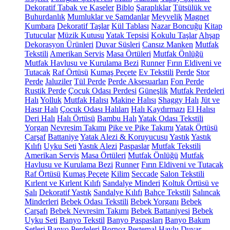
Dekoratif Tabak ve Kaseler
Biblo
Şaraplıklar
Tütsülük ve
Buhurdanlık
Mumluklar ve Şamdanlar
Meyvelik
Magnet
Kumbara
Dekoratif Taşlar
Kül Tablası
Nazar Boncuğu
Kitap
Tutucular
Müzik Kutusu
Yatak Tepsisi
Kokulu Taşlar
Ahşap
Dekorasyon Ürünleri
Duvar Süsleri
Cansız Manken
Mutfak
Tekstili
Amerikan Servis
Masa Örtüleri
Mutfak Önlüğü
Mutfak Havlusu ve Kurulama Bezi
Runner
Fırın Eldiveni ve
Tutacak
Raf Örtüsü
Kumaş Peçete
Ev Tekstili
Perde
Stor
Perde
Jaluziler
Tül Perde
Perde Aksesuarları
Fon Perde
Rustik Perde
Çocuk Odası Perdesi
Güneşlik
Mutfak Perdeleri
Halı
Yolluk
Mutfak Halısı
Makine Halısı
Shaggy Halı
Jüt ve
Hasır Halı
Çocuk Odası Halıları
Halı Kaydırmazı
El Halısı
Deri Halı
Halı Örtüsü
Bambu Halı
Yatak Odası Tekstili
Yorgan
Nevresim Takımı
Pike ve Pike Takımı
Yatak Örtüsü
Çarşaf
Battaniye
Yatak Alezi & Koruyucusu
Yastık
Yastık
Kılıfı
Uyku Seti
Yastık Alezi
Paspaslar
Mutfak Tekstili
Amerikan Servis
Masa Örtüleri
Mutfak Önlüğü
Mutfak
Havlusu ve Kurulama Bezi
Runner
Fırın Eldiveni ve Tutacak
Raf Örtüsü
Kumaş Peçete
Kilim
Seccade
Salon Tekstili
Kırlent ve Kırlent Kılıfı
Sandalye Minderi
Koltuk Örtüsü ve
Şalı
Dekoratif Yastık
Sandalye Kılıfı
Bahçe Tekstili
Salıncak
Minderleri
Bebek Odası Tekstili
Bebek Yorganı
Bebek
Çarşafı
Bebek Nevresim Takımı
Bebek Battaniyesi
Bebek
Uyku Seti
Banyo Tekstil
Banyo Paspasları
Banyo Bakım
Setleri
Banyo Perdeleri
Bornoz
Peştemal
Havlu
Duvar