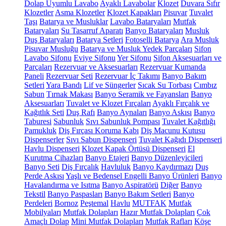
Dolap Uyumlu Lavabo
Ayaklı Lavabolar
Klozet
Duvara Sıfır
Klozetler
Asma Klozetler
Klozet Kapakları
Pisuvar
Tuvalet
Taşı
Batarya ve Musluklar
Lavabo Bataryaları
Mutfak
Bataryaları
Su Tasarruf Aparatı
Banyo Bataryaları
Musluk
Duş Bataryaları
Batarya Setleri
Fotoselli Batarya
Ara Musluk
Pisuvar Musluğu
Batarya ve Musluk Yedek Parçaları
Sifon
Lavabo Sifonu
Eviye Sifonu
Yer Sifonu
Sifon Aksesuarları ve
Parçaları
Rezervuar ve Aksesuarları
Rezervuar Kumanda
Paneli
Rezervuar Seti
Rezervuar İç Takımı
Banyo Bakım
Setleri
Yara Bandı
Lif ve Süngerler
Sıcak Su Torbası
Cımbız
Sabun
Tırnak Makası
Banyo Seramik ve Fayansları
Banyo
Aksesuarları
Tuvalet ve Klozet Fırçaları
Ayaklı Fırçalık ve
Kağıtlık Seti
Duş Rafı
Banyo Aynaları
Banyo Askısı
Banyo
Taburesi
Sabunluk
Sıvı Sabunluk Pompası
Tuvalet Kağıtlığı
Pamukluk
Diş Fırçası Koruma Kabı
Diş Macunu Kutusu
Dispenserler
Sıvı Sabun Dispenseri
Tuvalet Kağıdı Dispenseri
Havlu Dispenseri
Klozet Kapak Örtüsü Dispenseri
El
Kurutma Cihazları
Banyo Etajeri
Banyo Düzenleyicileri
Banyo Seti
Diş Fırçalık
Havluluk
Banyo Kaydırmazı
Duş
Perde Askısı
Yaşlı ve Bedensel Engelli Banyo Ürünleri
Banyo
Havalandırma ve Isıtma
Banyo Aspiratörü
Diğer
Banyo
Tekstil
Banyo Paspasları
Banyo Bakım Setleri
Banyo
Perdeleri
Bornoz
Peştemal
Havlu
MUTFAK
Mutfak
Mobilyaları
Mutfak Dolapları
Hazır Mutfak Dolapları
Çok
Amaçlı Dolap
Mini Mutfak Dolapları
Mutfak Rafları
Köşe