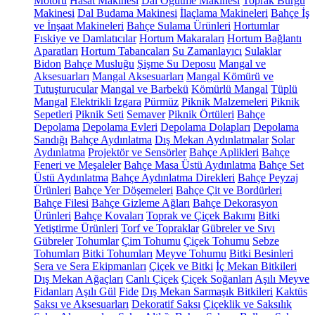
Motoru
Hasat Makinesi
Dal Öğütme Makinesi
Toprak Burgu
Makinesi
Dal Budama Makinesi
İlaçlama Makineleri
Bahçe İş
ve İnşaat Makineleri
Bahçe Sulama Ürünleri
Hortumlar
Fıskiye ve Damlatıcılar
Hortum Makaraları
Hortum Bağlantı
Aparatları
Hortum Tabancaları
Su Zamanlayıcı
Sulaklar
Bidon
Bahçe Musluğu
Şişme Su Deposu
Mangal ve
Aksesuarları
Mangal Aksesuarları
Mangal Kömürü ve
Tutuşturucular
Mangal ve Barbekü
Kömürlü Mangal
Tüplü
Mangal
Elektrikli Izgara
Pürmüz
Piknik Malzemeleri
Piknik
Sepetleri
Piknik Seti
Semaver
Piknik Örtüleri
Bahçe
Depolama
Depolama Evleri
Depolama Dolapları
Depolama
Sandığı
Bahçe Aydınlatma
Dış Mekan Aydınlatmalar
Solar
Aydınlatma
Projektör ve Sensörler
Bahçe Aplikleri
Bahçe
Feneri ve Meşaleler
Bahçe Masa Üstü Aydınlatma
Bahçe Set
Üstü Aydınlatma
Bahçe Aydınlatma Direkleri
Bahçe Peyzaj
Ürünleri
Bahçe Yer Döşemeleri
Bahçe Çit ve Bordürleri
Bahçe Filesi
Bahçe Gizleme Ağları
Bahçe Dekorasyon
Ürünleri
Bahçe Kovaları
Toprak ve Çiçek Bakımı
Bitki
Yetiştirme Ürünleri
Torf ve Topraklar
Gübreler ve Sıvı
Gübreler
Tohumlar
Çim Tohumu
Çiçek Tohumu
Sebze
Tohumları
Bitki Tohumları
Meyve Tohumu
Bitki Besinleri
Sera ve Sera Ekipmanları
Çiçek ve Bitki
İç Mekan Bitkileri
Dış Mekan Ağaçları
Canlı Çiçek
Çiçek Soğanları
Aşılı Meyve
Fidanları
Aşılı Gül
Fide
Dış Mekan Sarmaşık Bitkileri
Kaktüs
Saksı ve Aksesuarları
Dekoratif Saksı
Çiçeklik ve Saksılık