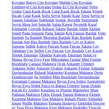
Kovaları
Banyo Çöp Kovaları
Mutfak Çöp Kovaları
Endüstriyel Çöp Kovaları
Dolap İçi Çöp Kovaları
Sofra
Grubu
Çatal,Kaşık,Bıçak
Çatal Kaşık Bıçak Takımı
Yemek
Bıçağı
Çatal
Kaşık
Sofra Servis
Sürahi
Kase
Tepsi
Servis ve
Sunum Tabakları
Yağdanlık
Sosluk, Reçellik
Yumurtalık
Servis Maşa Seti
Şekerlik
Salata Kasesi
Peçetelik
Karaf
Kürdanlık
Çerezlik
Baharat Takımı
Bardak Altlığı
Ekmek
Sepeti
Pasta Sunumu
Pasta Takımı
Kek Fanusu
Bardak
Viski
Bardağı
Su Bardağı
Meşrubat Bardağı
Rakı Bardağı
Kadeh
Bardak Seti
Bira Bardağı
Shot Bardağı
Çay ve Kahve
Sunumu
Sütlük
Kahve Fincanı
Kupa
Fincan Takımı
Çay
Tabakları
Çay Setleri
Çay Fincanı
Çay Bardağı
Çay Kaşığı
Yemek Takımları
Tabaklar
Kahvaltı Takımları
Suluk ve
Matara
Beyaz Eşya
Fırın
Mikrodalga Fırınlar
Mini Fırınlar
Buzdolabı
Çamaşır Makinesi
Ocak
Ankastre Ürünleri
Ankastre Setler
Ankastre Ocaklar
Ankastre Fırınlar
Ankastre
Davlumbazlar
Bulaşık Makineleri
Kurutma Makinesi
Derin
Dondurucular
Su Sebilleri
Mini Buzdolabı
Davlumbazlar
Kurutmalı Çamaşır Makinesi
Beyaz Eşya Setleri
Aspiratörler
Beyaz Eşya Yedek Parça ve Bakım Ürünleri
Şarap Dolabı
Küçük Ev Aletleri
Kızartma ve Pişirme Makineleri
Mısır
Patlatma Makinesi
Fritöz
Ekmek Yapma Makinesi
Ekmek
Kızartma Makinesi
Tost Makinesi
Buharlı Pişirici
Elektrikli
Izgara
Waffle Makinesi
Yumurta Haşlayıcı
Elektrikli Tencere
ve Tava
Pizza Makinesi
Krep Makinesi
Basküller
Yiyecek