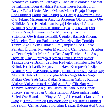
Anahtar ve Takımları
Kurbağcık Anahtarı
Kombine Anahtar
ve Takımları
Boru Anahtarı
Keskiler
Keser
Kargaburun
Balyoz
Balta
Kesici Aletler
Makas
Maket Bıçağı
Iskarpela
Oto Ürünleri
Lastik
Yaz Lastiği
Kış Lastiği
4 Mevsim Lastik
Oto Teknik Malzemeler
Araç İçi Aksesuar
Oto Güneşlik
Oto
Küllükler
Araç Buzdolapları
Bagaj Düzenleyici
Araba
Kokuları
Araç İçi Telefon Tutucular
Bagaj Havuzu
Oto
Paspası
Araç İçi Kamera
Oto Multimedya ve Görüntü
Sistemleri
Oto Bakım Temizlik Ürünleri
Basınçlı Yıkama
Makineleri
Tampon Parlatıcı ve Temizleyiciler
Torpido
Temizlik ve Bakım Ürünleri
Oto Şampuan
Oto Cila ve
Parlatıcı Ürünleri
Polyester Macun
Oto Cam Bakım Ürünleri
ve Temizleyiciler
Mikrofiber Bez
Araç Temizlik Seti
Araç
Boyaları
Araç Süpürgeleri
Araba Çizik Giderici
Motor
Temizleyici ve Bakım Ürünleri
Radyatör Temizleyiciler
Oto
Koltuk Kılıfı
Lastik Ekipmanları
Hava Kompresörü
Bijon
Anahtarı
Sibop ve Sibop Kapağı
Lastik Tamir Kiti
Kriko
Yağ
Motor Katkıları
Hidrolik Yağlar
Motor Yağı
Motor Yağı
Katkısı
Gres Yağı
Yakıt Katkısı
Şanzıman Yağı ve Katkısı
Akü ve Akü Aksesuarları
Akü
Akü Şarj Cihazları
Akü
Takviye Kablosu
Araç Dış Aksesuar
Plaka Aksesuarları
Silecek
Yan ve Tavan Çıtaları
Tampon Aksesuarları
Trafik
Setleri
Oto Brandaları
Vinç ve Vinç Aksesuarları
Jant ve Jant
Kapağı
Trafik Ürünleri
Oto Projektör
Diğer Trafik Ürünleri
İlk Yardım Çantası
Araç Sigortaları
Benzin Bidonu
Acil Çıkış