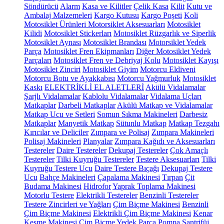
Söndürücü
Alarm
Kasa ve Kilitler
Çelik Kasa
Kilit
Kutu ve
Ambalaj Malzemeleri
Kargo Kutusu
Kargo Poşeti
Koli
Motosiklet Ürünleri
Motorsiklet Aksesuarları
Motosiklet
Kilidi
Motosiklet Stickerları
Motosiklet Rüzgarlık ve Siperlik
Motosiklet Aynası
Motosiklet Brandası
Motorsiklet Yedek
Parça
Motosiklet Fren Ekipmanları
Diğer Motosiklet Yedek
Parçaları
Motosiklet Fren ve Debriyaj Kolu
Motosiklet Kayışı
Motosiklet Zinciri
Motosiklet Giyim
Motorcu Eldiveni
Motorcu Botu ve Ayakkabısı
Motorcu Yağmurluk
Motosiklet
Kaskı
ELEKTRİKLİ EL ALETLERİ
Akülü Vidalamalar
Şarjlı Vidalamalar
Kablolu Vidalamalar
Vidalama Uçları
Matkaplar
Darbeli Matkaplar
Akülü Matkap ve Vidalamalar
Matkap Ucu ve Setleri
Somun Sıkma Makineleri
Darbesiz
Matkaplar
Manyetik Matkap
Sütunlu Matkap
Matkap Tezgahı
Kırıcılar ve Deliciler
Zımpara ve Polisaj
Zımpara Makineleri
Polisaj Makineleri
Planyalar
Zımpara Kağıdı ve Aksesuarları
Testereler
Daire Testereler
Dekupaj Testereler
Çok Amaçlı
Testereler
Tilki Kuyruğu Testereler
Testere Aksesuarları
Tilki
Kuyruğu Testere Ucu
Daire Testere Bıçağı
Dekupaj Testere
Ucu
Bahçe Makineleri
Çapalama Makinesi
Tırpan
Çit
Budama Makinesi
Hidrofor
Yaprak Toplama Makinesi
Motorlu Testere
Elektrikli Testereler
Benzinli Testereler
Testere Zincirleri ve Yağları
Çim Biçme Makinesi
Benzinli
Çim Biçme Makinesi
Elektrikli Çim Biçme Makinesi
Kenar
Kesme Makinesi
Çim Biçme Yedek Parça
Pompa
Santrifüj