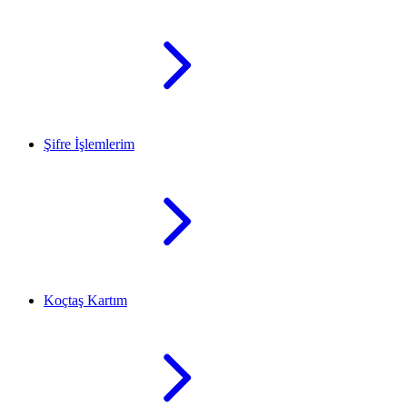
Şifre İşlemlerim
Koçtaş Kartım