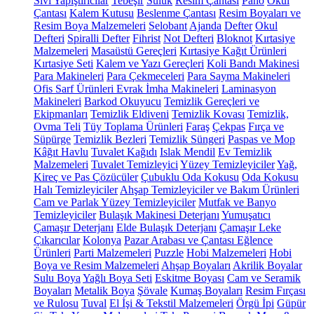
Sıvı Yapıştırıcılar
Tebeşir
Suluk
Resim Çantası
Pano
Okul
Çantası
Kalem Kutusu
Beslenme Çantası
Resim Boyaları ve
Resim Boya Malzemeleri
Selobant
Ajanda
Defter
Okul
Defteri
Spiralli Defter
Fihrist
Not Defteri
Bloknot
Kırtasiye
Malzemeleri
Masaüstü Gereçleri
Kırtasiye Kağıt Ürünleri
Kırtasiye Seti
Kalem ve Yazı Gereçleri
Koli Bandı Makinesi
Para Makineleri
Para Çekmeceleri
Para Sayma Makineleri
Ofis Sarf Ürünleri
Evrak İmha Makineleri
Laminasyon
Makineleri
Barkod Okuyucu
Temizlik Gereçleri ve
Ekipmanları
Temizlik Eldiveni
Temizlik Kovası
Temizlik,
Ovma Teli
Tüy Toplama Ürünleri
Faraş
Çekpas
Fırça ve
Süpürge
Temizlik Bezleri
Temizlik Süngeri
Paspas ve Mop
Kâğıt Havlu
Tuvalet Kağıdı
Islak Mendil
Ev Temizlik
Malzemeleri
Tuvalet Temizleyici
Yüzey Temizleyiciler
Yağ,
Kireç ve Pas Çözücüler
Çubuklu Oda Kokusu
Oda Kokusu
Halı Temizleyiciler
Ahşap Temizleyiciler ve Bakım Ürünleri
Cam ve Parlak Yüzey Temizleyiciler
Mutfak ve Banyo
Temizleyiciler
Bulaşık Makinesi Deterjanı
Yumuşatıcı
Çamaşır Deterjanı
Elde Bulaşık Deterjanı
Çamaşır Leke
Çıkarıcılar
Kolonya
Pazar Arabası ve Çantası
Eğlence
Ürünleri
Parti Malzemeleri
Puzzle
Hobi Malzemeleri
Hobi
Boya ve Resim Malzemeleri
Ahşap Boyaları
Akrilik Boyalar
Sulu Boya
Yağlı Boya Seti
Eskitme Boyası
Cam ve Seramik
Boyaları
Metalik Boya
Şövale
Kumaş Boyaları
Resim Fırçası
ve Rulosu
Tuval
El İşi & Tekstil Malzemeleri
Örgü İpi
Güpür