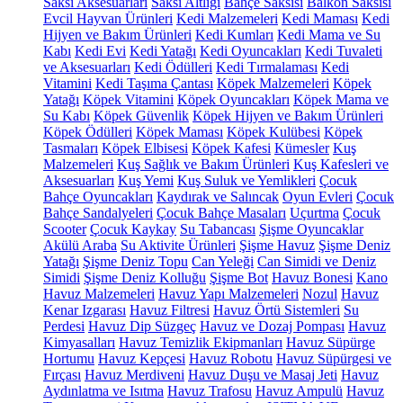
Saksı Aksesuarları
Saksı Altlığı
Bahçe Saksısı
Balkon Saksısı
Evcil Hayvan Ürünleri
Kedi Malzemeleri
Kedi Maması
Kedi
Hijyen ve Bakım Ürünleri
Kedi Kumları
Kedi Mama ve Su
Kabı
Kedi Evi
Kedi Yatağı
Kedi Oyuncakları
Kedi Tuvaleti
ve Aksesuarları
Kedi Ödülleri
Kedi Tırmalaması
Kedi
Vitamini
Kedi Taşıma Çantası
Köpek Malzemeleri
Köpek
Yatağı
Köpek Vitamini
Köpek Oyuncakları
Köpek Mama ve
Su Kabı
Köpek Güvenlik
Köpek Hijyen ve Bakım Ürünleri
Köpek Ödülleri
Köpek Maması
Köpek Kulübesi
Köpek
Tasmaları
Köpek Elbisesi
Köpek Kafesi
Kümesler
Kuş
Malzemeleri
Kuş Sağlık ve Bakım Ürünleri
Kuş Kafesleri ve
Aksesuarları
Kuş Yemi
Kuş Suluk ve Yemlikleri
Çocuk
Bahçe Oyuncakları
Kaydırak ve Salıncak
Oyun Evleri
Çocuk
Bahçe Sandalyeleri
Çocuk Bahçe Masaları
Uçurtma
Çocuk
Scooter
Çocuk Kaykay
Su Tabancası
Şişme Oyuncaklar
Akülü Araba
Su Aktivite Ürünleri
Şişme Havuz
Şişme Deniz
Yatağı
Şişme Deniz Topu
Can Yeleği
Can Simidi ve Deniz
Simidi
Şişme Deniz Kolluğu
Şişme Bot
Havuz Bonesi
Kano
Havuz Malzemeleri
Havuz Yapı Malzemeleri
Nozul
Havuz
Kenar Izgarası
Havuz Filtresi
Havuz Örtü Sistemleri
Su
Perdesi
Havuz Dip Süzgeç
Havuz ve Dozaj Pompası
Havuz
Kimyasalları
Havuz Temizlik Ekipmanları
Havuz Süpürge
Hortumu
Havuz Kepçesi
Havuz Robotu
Havuz Süpürgesi ve
Fırçası
Havuz Merdiveni
Havuz Duşu ve Masaj Jeti
Havuz
Aydınlatma ve Isıtma
Havuz Trafosu
Havuz Ampulü
Havuz