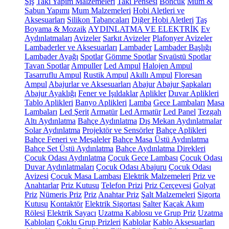
Şiş
Takı Yapım Malzemeleri
Takı Pensesi
Boncuk
Mum &
Sabun Yapımı
Mum Malzemeleri
Hobi Aletleri ve
Aksesuarları
Silikon Tabancaları
Diğer Hobi Aletleri
Taş
Boyama & Mozaik
AYDINLATMA VE ELEKTRİK
Ev
Aydınlatmaları
Avizeler
Sarkıt Avizeler
Plafonyer Avizeler
Lambaderler ve Aksesuarları
Lambader
Lambader Başlığı
Lambader Ayağı
Spotlar
Gömme Spotlar
Sıvaüstü Spotlar
Tavan Spotlar
Ampuller
Led Ampul
Halojen Ampul
Tasarruflu Ampul
Rustik Ampul
Akıllı Ampul
Floresan
Ampul
Abajurlar ve Aksesuarları
Abajur
Abajur Şapkaları
Abajur Ayaklığı
Fener ve Işıldaklar
Aplikler
Duvar Aplikleri
Tablo Aplikleri
Banyo Aplikleri
Lamba
Gece Lambaları
Masa
Lambaları
Led Şerit
Armatür
Led Armatür
Led Panel
Tezgah
Altı Aydınlatma
Bahçe Aydınlatma
Dış Mekan Aydınlatmalar
Solar Aydınlatma
Projektör ve Sensörler
Bahçe Aplikleri
Bahçe Feneri ve Meşaleler
Bahçe Masa Üstü Aydınlatma
Bahçe Set Üstü Aydınlatma
Bahçe Aydınlatma Direkleri
Çocuk Odası Aydınlatma
Çocuk Gece Lambası
Çocuk Odası
Duvar Aydınlatmaları
Çocuk Odası Abajuru
Çocuk Odası
Avizesi
Çocuk Masa Lambası
Elektrik Malzemeleri
Priz ve
Anahtarlar
Priz Kutusu
Telefon Prizi
Priz Çerçevesi
Golyat
Priz
Nümeris Priz
Priz
Anahtar Priz
Şalt Malzemeleri
Sigorta
Kutusu
Kontaktör
Elektrik Sigortası
Şalter
Kaçak Akım
Rölesi
Elektrik Sayacı
Uzatma Kablosu ve Grup Priz
Uzatma
Kabloları
Çoklu Grup Prizleri
Kablolar
Kablo Aksesuarları