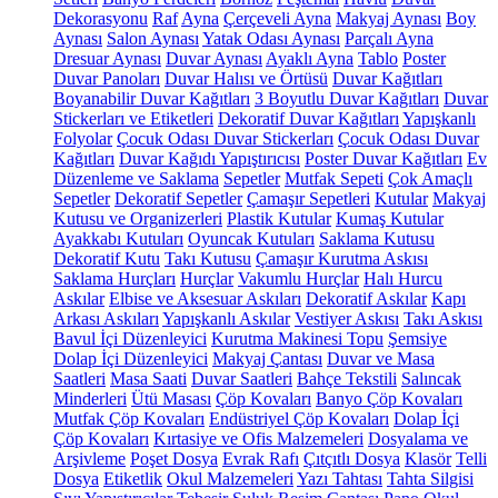
Dekorasyonu
Raf
Ayna
Çerçeveli Ayna
Makyaj Aynası
Boy
Aynası
Salon Aynası
Yatak Odası Aynası
Parçalı Ayna
Dresuar Aynası
Duvar Aynası
Ayaklı Ayna
Tablo
Poster
Duvar Panoları
Duvar Halısı ve Örtüsü
Duvar Kağıtları
Boyanabilir Duvar Kağıtları
3 Boyutlu Duvar Kağıtları
Duvar
Stickerları ve Etiketleri
Dekoratif Duvar Kağıtları
Yapışkanlı
Folyolar
Çocuk Odası Duvar Stickerları
Çocuk Odası Duvar
Kağıtları
Duvar Kağıdı Yapıştırıcısı
Poster Duvar Kağıtları
Ev
Düzenleme ve Saklama
Sepetler
Mutfak Sepeti
Çok Amaçlı
Sepetler
Dekoratif Sepetler
Çamaşır Sepetleri
Kutular
Makyaj
Kutusu ve Organizerleri
Plastik Kutular
Kumaş Kutular
Ayakkabı Kutuları
Oyuncak Kutuları
Saklama Kutusu
Dekoratif Kutu
Takı Kutusu
Çamaşır Kurutma Askısı
Saklama Hurçları
Hurçlar
Vakumlu Hurçlar
Halı Hurcu
Askılar
Elbise ve Aksesuar Askıları
Dekoratif Askılar
Kapı
Arkası Askıları
Yapışkanlı Askılar
Vestiyer Askısı
Takı Askısı
Bavul İçi Düzenleyici
Kurutma Makinesi Topu
Şemsiye
Dolap İçi Düzenleyici
Makyaj Çantası
Duvar ve Masa
Saatleri
Masa Saati
Duvar Saatleri
Bahçe Tekstili
Salıncak
Minderleri
Ütü Masası
Çöp Kovaları
Banyo Çöp Kovaları
Mutfak Çöp Kovaları
Endüstriyel Çöp Kovaları
Dolap İçi
Çöp Kovaları
Kırtasiye ve Ofis Malzemeleri
Dosyalama ve
Arşivleme
Poşet Dosya
Evrak Rafı
Çıtçıtlı Dosya
Klasör
Telli
Dosya
Etiketlik
Okul Malzemeleri
Yazı Tahtası
Tahta Silgisi