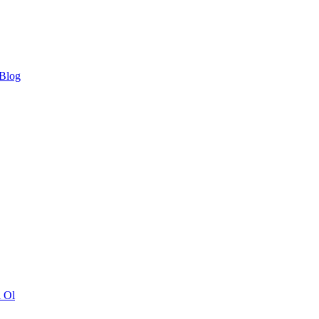
 Blog
ı Ol