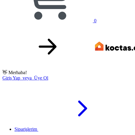
0
👋
Merhaba!
Giriş Yap veya Üye Ol
Siparişlerim