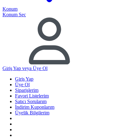
Konum
Konum Seç
Giriş Yap
veya Üye Ol
Giriş Yap
Üye Ol
Siparişlerim
Favori Listelerim
Satıcı Sorularım
İndirim Kuponlarım
Üyelik Bilgilerim