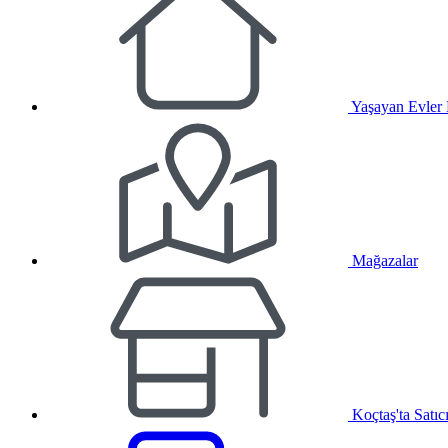
Yaşayan Evler
Mağazalar
Koçtaş'ta Satıc