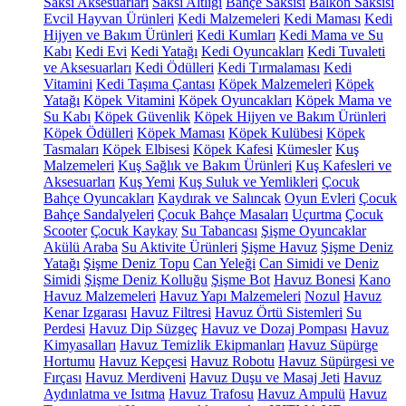
Saksı Aksesuarları
Saksı Altlığı
Bahçe Saksısı
Balkon Saksısı
Evcil Hayvan Ürünleri
Kedi Malzemeleri
Kedi Maması
Kedi
Hijyen ve Bakım Ürünleri
Kedi Kumları
Kedi Mama ve Su
Kabı
Kedi Evi
Kedi Yatağı
Kedi Oyuncakları
Kedi Tuvaleti
ve Aksesuarları
Kedi Ödülleri
Kedi Tırmalaması
Kedi
Vitamini
Kedi Taşıma Çantası
Köpek Malzemeleri
Köpek
Yatağı
Köpek Vitamini
Köpek Oyuncakları
Köpek Mama ve
Su Kabı
Köpek Güvenlik
Köpek Hijyen ve Bakım Ürünleri
Köpek Ödülleri
Köpek Maması
Köpek Kulübesi
Köpek
Tasmaları
Köpek Elbisesi
Köpek Kafesi
Kümesler
Kuş
Malzemeleri
Kuş Sağlık ve Bakım Ürünleri
Kuş Kafesleri ve
Aksesuarları
Kuş Yemi
Kuş Suluk ve Yemlikleri
Çocuk
Bahçe Oyuncakları
Kaydırak ve Salıncak
Oyun Evleri
Çocuk
Bahçe Sandalyeleri
Çocuk Bahçe Masaları
Uçurtma
Çocuk
Scooter
Çocuk Kaykay
Su Tabancası
Şişme Oyuncaklar
Akülü Araba
Su Aktivite Ürünleri
Şişme Havuz
Şişme Deniz
Yatağı
Şişme Deniz Topu
Can Yeleği
Can Simidi ve Deniz
Simidi
Şişme Deniz Kolluğu
Şişme Bot
Havuz Bonesi
Kano
Havuz Malzemeleri
Havuz Yapı Malzemeleri
Nozul
Havuz
Kenar Izgarası
Havuz Filtresi
Havuz Örtü Sistemleri
Su
Perdesi
Havuz Dip Süzgeç
Havuz ve Dozaj Pompası
Havuz
Kimyasalları
Havuz Temizlik Ekipmanları
Havuz Süpürge
Hortumu
Havuz Kepçesi
Havuz Robotu
Havuz Süpürgesi ve
Fırçası
Havuz Merdiveni
Havuz Duşu ve Masaj Jeti
Havuz
Aydınlatma ve Isıtma
Havuz Trafosu
Havuz Ampulü
Havuz