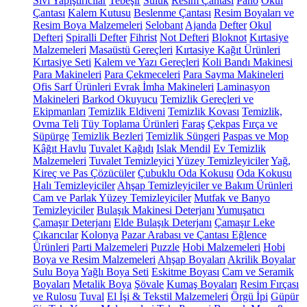
Sıvı Yapıştırıcılar
Tebeşir
Suluk
Resim Çantası
Pano
Okul
Çantası
Kalem Kutusu
Beslenme Çantası
Resim Boyaları ve
Resim Boya Malzemeleri
Selobant
Ajanda
Defter
Okul
Defteri
Spiralli Defter
Fihrist
Not Defteri
Bloknot
Kırtasiye
Malzemeleri
Masaüstü Gereçleri
Kırtasiye Kağıt Ürünleri
Kırtasiye Seti
Kalem ve Yazı Gereçleri
Koli Bandı Makinesi
Para Makineleri
Para Çekmeceleri
Para Sayma Makineleri
Ofis Sarf Ürünleri
Evrak İmha Makineleri
Laminasyon
Makineleri
Barkod Okuyucu
Temizlik Gereçleri ve
Ekipmanları
Temizlik Eldiveni
Temizlik Kovası
Temizlik,
Ovma Teli
Tüy Toplama Ürünleri
Faraş
Çekpas
Fırça ve
Süpürge
Temizlik Bezleri
Temizlik Süngeri
Paspas ve Mop
Kâğıt Havlu
Tuvalet Kağıdı
Islak Mendil
Ev Temizlik
Malzemeleri
Tuvalet Temizleyici
Yüzey Temizleyiciler
Yağ,
Kireç ve Pas Çözücüler
Çubuklu Oda Kokusu
Oda Kokusu
Halı Temizleyiciler
Ahşap Temizleyiciler ve Bakım Ürünleri
Cam ve Parlak Yüzey Temizleyiciler
Mutfak ve Banyo
Temizleyiciler
Bulaşık Makinesi Deterjanı
Yumuşatıcı
Çamaşır Deterjanı
Elde Bulaşık Deterjanı
Çamaşır Leke
Çıkarıcılar
Kolonya
Pazar Arabası ve Çantası
Eğlence
Ürünleri
Parti Malzemeleri
Puzzle
Hobi Malzemeleri
Hobi
Boya ve Resim Malzemeleri
Ahşap Boyaları
Akrilik Boyalar
Sulu Boya
Yağlı Boya Seti
Eskitme Boyası
Cam ve Seramik
Boyaları
Metalik Boya
Şövale
Kumaş Boyaları
Resim Fırçası
ve Rulosu
Tuval
El İşi & Tekstil Malzemeleri
Örgü İpi
Güpür