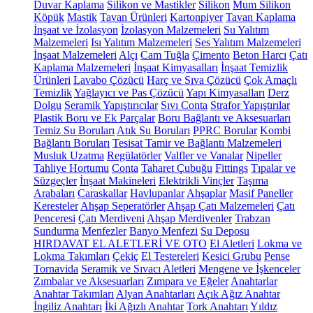
Duvar Kaplama
Silikon ve Mastikler
Silikon
Mum Silikon
Köpük
Mastik
Tavan Ürünleri
Kartonpiyer
Tavan Kaplama
İnşaat ve İzolasyon
İzolasyon Malzemeleri
Su Yalıtım
Malzemeleri
Isı Yalıtım Malzemeleri
Ses Yalıtım Malzemeleri
İnşaat Malzemeleri
Alçı
Cam Tuğla
Çimento
Beton Harcı
Çatı
Kaplama Malzemeleri
İnşaat Kimyasalları
İnşaat Temizlik
Ürünleri
Lavabo Çözücü
Harç ve Sıva Çözücü
Çok Amaçlı
Temizlik
Yağlayıcı ve Pas Çözücü
Yapı Kimyasalları
Derz
Dolgu
Seramik Yapıştırıcılar
Sıvı Conta
Strafor Yapıştırılar
Plastik Boru ve Ek Parçalar
Boru Bağlantı ve Aksesuarları
Temiz Su Boruları
Atık Su Boruları
PPRC Borular
Kombi
Bağlantı Boruları
Tesisat Tamir ve Bağlantı Malzemeleri
Musluk Uzatma
Regülatörler
Valfler ve Vanalar
Nipeller
Tahliye Hortumu
Conta
Taharet Çubuğu
Fittings
Tıpalar ve
Süzgeçler
İnşaat Makineleri
Elektrikli Vinçler
Taşıma
Arabaları
Caraskallar
Havlupanlar
Ahşaplar
Masif Paneller
Keresteler
Ahşap Seperatörler
Ahşap Çatı Malzemeleri
Çatı
Penceresi
Çatı Merdiveni
Ahşap Merdivenler
Trabzan
Sundurma
Menfezler
Banyo Menfezi
Su Deposu
HIRDAVAT EL ALETLERİ VE OTO
El Aletleri
Lokma ve
Lokma Takımları
Çekiç
El Testereleri
Kesici Grubu
Pense
Tornavida
Seramik ve Sıvacı Aletleri
Mengene ve İşkenceler
Zımbalar ve Aksesuarları
Zımpara ve Eğeler
Anahtarlar
Anahtar Takımları
Alyan Anahtarları
Açık Ağız Anahtar
İngiliz Anahtarı
İki Ağızlı Anahtar
Tork Anahtarı
Yıldız