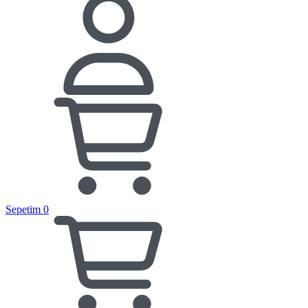
Sepetim
0