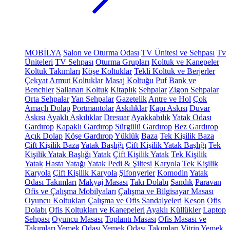
MOBİLYA
Salon ve Oturma Odası
TV Ünitesi ve Sehpası
Tv
Üniteleri
TV Sehpası
Oturma Grupları
Koltuk ve Kanepeler
Koltuk Takımları
Köşe Koltuklar
Tekli Koltuk ve Berjerler
Çekyat
Armut Koltuklar
Masaj Koltuğu
Puf
Bank ve
Benchler
Sallanan Koltuk
Kitaplık
Sehpalar
Zigon Sehpalar
Orta Sehpalar
Yan Sehpalar
Gazetelik
Antre ve Hol
Çok
Amaçlı Dolap
Portmantolar
Askılıklar
Kapı Askısı
Duvar
Askısı
Ayaklı Askılıklar
Dresuar
Ayakkabılık
Yatak Odası
Gardırop
Kapaklı Gardırop
Sürgülü Gardırop
Bez Gardırop
Açık Dolap
Köşe Gardırop
Yüklük
Baza
Tek Kişilik Baza
Çift Kişilik Baza
Yatak Başlığı
Çift Kişilik Yatak Başlığı
Tek
Kişilik Yatak Başlığı
Yatak
Çift Kişilik Yatak
Tek Kişilik
Yatak
Hasta Yatağı
Yatak Pedi & Şiltesi
Karyola
Tek Kişilik
Karyola
Çift Kişilik Karyola
Şifonyerler
Komodin
Yatak
Odası Takımları
Makyaj Masası
Takı Dolabı
Sandık
Paravan
Ofis ve Çalışma Mobilyaları
Çalışma ve Bilgisayar Masası
Oyuncu Koltukları
Çalışma ve Ofis Sandalyeleri
Keson
Ofis
Dolabı
Ofis Koltukları ve Kanepeleri
Ayaklı Küllükler
Laptop
Sehpası
Oyuncu Masası
Toplantı Masası
Ofis Masası ve
Takımları
Yemek Odası
Yemek Odası Takımları
Vitrin
Yemek