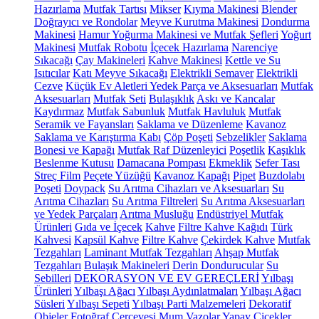
Hazırlama
Mutfak Tartısı
Mikser
Kıyma Makinesi
Blender
Doğrayıcı ve Rondolar
Meyve Kurutma Makinesi
Dondurma
Makinesi
Hamur Yoğurma Makinesi ve Mutfak Şefleri
Yoğurt
Makinesi
Mutfak Robotu
İçecek Hazırlama
Narenciye
Sıkacağı
Çay Makineleri
Kahve Makinesi
Kettle ve Su
Isıtıcılar
Katı Meyve Sıkacağı
Elektrikli Semaver
Elektrikli
Cezve
Küçük Ev Aletleri Yedek Parça ve Aksesuarları
Mutfak
Aksesuarları
Mutfak Seti
Bulaşıklık
Askı ve Kancalar
Kaydırmaz
Mutfak Sabunluk
Mutfak Havluluk
Mutfak
Seramik ve Fayansları
Saklama ve Düzenleme
Kavanoz
Saklama ve Karıştırma Kabı
Çöp Poşeti
Sebzelikler
Saklama
Bonesi ve Kapağı
Mutfak Raf Düzenleyici
Poşetlik
Kaşıklık
Beslenme Kutusu
Damacana Pompası
Ekmeklik
Sefer Tası
Streç Film
Peçete Yüzüğü
Kavanoz Kapağı
Pipet
Buzdolabı
Poşeti
Doypack
Su Arıtma Cihazları ve Aksesuarları
Su
Arıtma Cihazları
Su Arıtma Filtreleri
Su Arıtma Aksesuarları
ve Yedek Parçaları
Arıtma Musluğu
Endüstriyel Mutfak
Ürünleri
Gıda ve İçecek
Kahve
Filtre Kahve Kağıdı
Türk
Kahvesi
Kapsül Kahve
Filtre Kahve
Çekirdek Kahve
Mutfak
Tezgahları
Laminant Mutfak Tezgahları
Ahşap Mutfak
Tezgahları
Bulaşık Makineleri
Derin Dondurucular
Su
Sebilleri
DEKORASYON VE EV GEREÇLERİ
Yılbaşı
Ürünleri
Yılbaşı Ağacı
Yılbaşı Aydınlatmaları
Yılbaşı Ağacı
Süsleri
Yılbaşı Sepeti
Yılbaşı Parti Malzemeleri
Dekoratif
Objeler
Fotoğraf Çerçevesi
Mum
Vazolar
Yapay Çiçekler