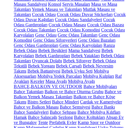
Masası Sandalyesi
Konsol
Servis Masaları
Masa ve Masa
Takımları
Yemek Masası ve Takımları
Mutfak Masası ve
Takımları
Çocuk Odası
Çocuk Odası Duvar Stickerları
Çocuk
Odası Duvar Kağıtları
Çocuk Odası Sandalyeleri
Çocuk
Odası Gardıropları
Çocuk Odası Masası
Çocuk Odası Bazası
Çocuk Odası Takımları
Çocuk Odası Komodini
Çocuk Odası
Karyolaları
Genç Odası
Genç Odası Takımları
Genç Odası
Komodini
Genç Odası Şifonyerleri
Genç Odası Bazaları
Genç Odası Gardıropları
Genç Odası Karyolaları
Ranza
Bebek Odası
Bebek Beşikleri
Mama Sandalyesi
Bebek
Karyolaları
Bebek Gardıropları
Bebek Yatakları
Bebek Odası
Takımları
Oyuncak Dolabı
Bebek Şifonyer
Bebek Odası
Tekstili
Bebek Yorganı
Bebek Çarşafı
Bebek Nevresim
Takımı
Bebek Battaniyesi
Bebek Uyku Seti
Mobilya
Aksesuarları
Mobilya Yedek Parçaları
Mobilya Kulpları
Raf
Ayakları
Keçeler
Masa Ayağı
Mobilya Ayağı
BAHÇE,BALKON VE OUTDOOR
Bahçe Mobilyaları
Bahçe Takımları
Balkon ve Bahçe Oturma Grubu
Bahçe ve
Balkon Yemek Masası Takımları
Balkon ve Bahçe Köşe
Takımı
Bistro Setleri
Bahçe Minderi
Çardak ve Kameriyeler
Bahçe ve Balkon Masası
Bahçe Şemsiyesi
Bahçe Bankı
Bahçe Sandalyeleri
Bahçe Sehpası
Bahçe Mobilya Kılıfları
Hamak
Bahçe Salıncağı
Şezlong
Bahçe Koltukları
Ahşap Ev
ve Bungalov
Tente
Prefabrik Evler
Kamp Spor ve Outdoor
Kamp Malzemeleri
Çadırlar
Kamp Sandalyesi
Uyku Tulumu