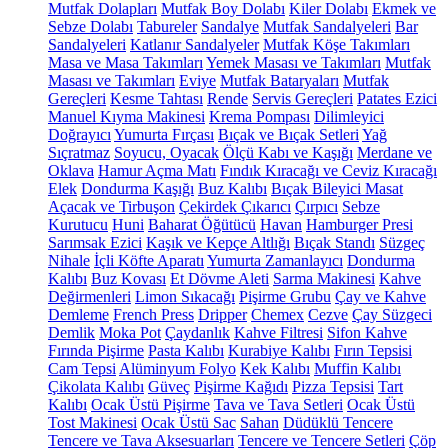
Mutfak Dolapları
Mutfak Boy Dolabı
Kiler Dolabı
Ekmek ve
Sebze Dolabı
Tabureler
Sandalye
Mutfak Sandalyeleri
Bar
Sandalyeleri
Katlanır Sandalyeler
Mutfak Köşe Takımları
Masa ve Masa Takımları
Yemek Masası ve Takımları
Mutfak
Masası ve Takımları
Eviye
Mutfak Bataryaları
Mutfak
Gereçleri
Kesme Tahtası
Rende
Servis Gereçleri
Patates Ezici
Manuel Kıyma Makinesi
Krema Pompası
Dilimleyici
Doğrayıcı
Yumurta Fırçası
Bıçak ve Bıçak Setleri
Yağ
Sıçratmaz
Soyucu, Oyacak
Ölçü Kabı ve Kaşığı
Merdane ve
Oklava
Hamur Açma Matı
Fındık Kıracağı ve Ceviz Kıracağı
Elek
Dondurma Kaşığı
Buz Kalıbı
Bıçak Bileyici Masat
Açacak ve Tirbuşon
Çekirdek Çıkarıcı
Çırpıcı
Sebze
Kurutucu
Huni
Baharat Öğütücü
Havan
Hamburger Presi
Sarımsak Ezici
Kaşık ve Kepçe Altlığı
Bıçak Standı
Süzgeç
Nihale
İçli Köfte Aparatı
Yumurta Zamanlayıcı
Dondurma
Kalıbı
Buz Kovası
Et Dövme Aleti
Sarma Makinesi
Kahve
Değirmenleri
Limon Sıkacağı
Pişirme Grubu
Çay ve Kahve
Demleme
French Press
Dripper
Chemex
Cezve
Çay Süzgeci
Demlik
Moka Pot
Çaydanlık
Kahve Filtresi
Sifon Kahve
Fırında Pişirme
Pasta Kalıbı
Kurabiye Kalıbı
Fırın Tepsisi
Cam Tepsi
Alüminyum Folyo
Kek Kalıbı
Muffin Kalıbı
Çikolata Kalıbı
Güveç
Pişirme Kağıdı
Pizza Tepsisi
Tart
Kalıbı
Ocak Üstü Pişirme
Tava ve Tava Setleri
Ocak Üstü
Tost Makinesi
Ocak Üstü Sac
Sahan
Düdüklü Tencere
Tencere ve Tava Aksesuarları
Tencere ve Tencere Setleri
Çöp