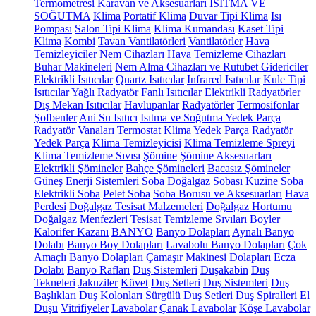
Termometresi
Karavan ve Aksesuarları
ISITMA VE
SOĞUTMA
Klima
Portatif Klima
Duvar Tipi Klima
Isı
Pompası
Salon Tipi Klima
Klima Kumandası
Kaset Tipi
Klima
Kombi
Tavan Vantilatörleri
Vantilatörler
Hava
Temizleyiciler
Nem Cihazları
Hava Temizleme Cihazları
Buhar Makineleri
Nem Alma Cihazları ve Rutubet Gidericiler
Elektrikli Isıtıcılar
Quartz Isıtıcılar
Infrared Isıtıcılar
Kule Tipi
Isıtıcılar
Yağlı Radyatör
Fanlı Isıtıcılar
Elektrikli Radyatörler
Dış Mekan Isıtıcılar
Havlupanlar
Radyatörler
Termosifonlar
Şofbenler
Ani Su Isıtıcı
Isıtma ve Soğutma Yedek Parça
Radyatör Vanaları
Termostat
Klima Yedek Parça
Radyatör
Yedek Parça
Klima Temizleyicisi
Klima Temizleme Spreyi
Klima Temizleme Sıvısı
Şömine
Şömine Aksesuarları
Elektrikli Şömineler
Bahçe Şömineleri
Bacasız Şömineler
Güneş Enerji Sistemleri
Soba
Doğalgaz Sobası
Kuzine Soba
Elektrikli Soba
Pelet Soba
Soba Borusu ve Aksesuarları
Hava
Perdesi
Doğalgaz Tesisat Malzemeleri
Doğalgaz Hortumu
Doğalgaz Menfezleri
Tesisat Temizleme Sıvıları
Boyler
Kalorifer Kazanı
BANYO
Banyo Dolapları
Aynalı Banyo
Dolabı
Banyo Boy Dolapları
Lavabolu Banyo Dolapları
Çok
Amaçlı Banyo Dolapları
Çamaşır Makinesi Dolapları
Ecza
Dolabı
Banyo Rafları
Duş Sistemleri
Duşakabin
Duş
Tekneleri
Jakuziler
Küvet
Duş Setleri
Duş Sistemleri
Duş
Başlıkları
Duş Kolonları
Sürgülü Duş Setleri
Duş Spiralleri
El
Duşu
Vitrifiyeler
Lavabolar
Çanak Lavabolar
Köşe Lavabolar