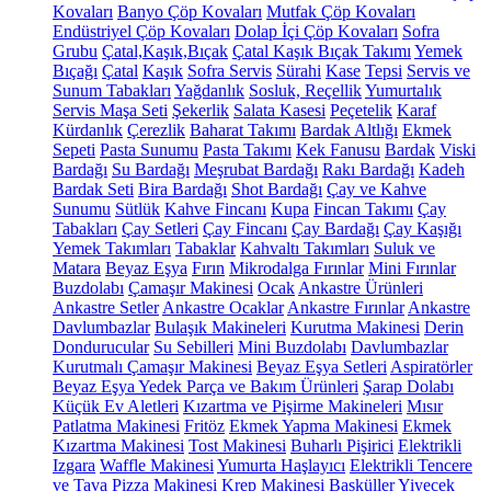
Kovaları
Banyo Çöp Kovaları
Mutfak Çöp Kovaları
Endüstriyel Çöp Kovaları
Dolap İçi Çöp Kovaları
Sofra
Grubu
Çatal,Kaşık,Bıçak
Çatal Kaşık Bıçak Takımı
Yemek
Bıçağı
Çatal
Kaşık
Sofra Servis
Sürahi
Kase
Tepsi
Servis ve
Sunum Tabakları
Yağdanlık
Sosluk, Reçellik
Yumurtalık
Servis Maşa Seti
Şekerlik
Salata Kasesi
Peçetelik
Karaf
Kürdanlık
Çerezlik
Baharat Takımı
Bardak Altlığı
Ekmek
Sepeti
Pasta Sunumu
Pasta Takımı
Kek Fanusu
Bardak
Viski
Bardağı
Su Bardağı
Meşrubat Bardağı
Rakı Bardağı
Kadeh
Bardak Seti
Bira Bardağı
Shot Bardağı
Çay ve Kahve
Sunumu
Sütlük
Kahve Fincanı
Kupa
Fincan Takımı
Çay
Tabakları
Çay Setleri
Çay Fincanı
Çay Bardağı
Çay Kaşığı
Yemek Takımları
Tabaklar
Kahvaltı Takımları
Suluk ve
Matara
Beyaz Eşya
Fırın
Mikrodalga Fırınlar
Mini Fırınlar
Buzdolabı
Çamaşır Makinesi
Ocak
Ankastre Ürünleri
Ankastre Setler
Ankastre Ocaklar
Ankastre Fırınlar
Ankastre
Davlumbazlar
Bulaşık Makineleri
Kurutma Makinesi
Derin
Dondurucular
Su Sebilleri
Mini Buzdolabı
Davlumbazlar
Kurutmalı Çamaşır Makinesi
Beyaz Eşya Setleri
Aspiratörler
Beyaz Eşya Yedek Parça ve Bakım Ürünleri
Şarap Dolabı
Küçük Ev Aletleri
Kızartma ve Pişirme Makineleri
Mısır
Patlatma Makinesi
Fritöz
Ekmek Yapma Makinesi
Ekmek
Kızartma Makinesi
Tost Makinesi
Buharlı Pişirici
Elektrikli
Izgara
Waffle Makinesi
Yumurta Haşlayıcı
Elektrikli Tencere
ve Tava
Pizza Makinesi
Krep Makinesi
Basküller
Yiyecek