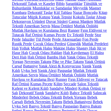
Dekoratif Tabak ve Kaseler
Biblo
Şaraplıklar
Tütsülük ve
Buhurdanlık
Mumluklar ve Şamdanlar
Meyvelik
Magnet
Kumbara
Dekoratif Taşlar
Kül Tablası
Nazar Boncuğu
Kitap
Tutucular
Müzik Kutusu
Yatak Tepsisi
Kokulu Taşlar
Ahşap
Dekorasyon Ürünleri
Duvar Süsleri
Cansız Manken
Mutfak
Tekstili
Amerikan Servis
Masa Örtüleri
Mutfak Önlüğü
Mutfak Havlusu ve Kurulama Bezi
Runner
Fırın Eldiveni ve
Tutacak
Raf Örtüsü
Kumaş Peçete
Ev Tekstili
Perde
Stor
Perde
Jaluziler
Tül Perde
Perde Aksesuarları
Fon Perde
Rustik Perde
Çocuk Odası Perdesi
Güneşlik
Mutfak Perdeleri
Halı
Yolluk
Mutfak Halısı
Makine Halısı
Shaggy Halı
Jüt ve
Hasır Halı
Çocuk Odası Halıları
Halı Kaydırmazı
El Halısı
Deri Halı
Halı Örtüsü
Bambu Halı
Yatak Odası Tekstili
Yorgan
Nevresim Takımı
Pike ve Pike Takımı
Yatak Örtüsü
Çarşaf
Battaniye
Yatak Alezi & Koruyucusu
Yastık
Yastık
Kılıfı
Uyku Seti
Yastık Alezi
Paspaslar
Mutfak Tekstili
Amerikan Servis
Masa Örtüleri
Mutfak Önlüğü
Mutfak
Havlusu ve Kurulama Bezi
Runner
Fırın Eldiveni ve Tutacak
Raf Örtüsü
Kumaş Peçete
Kilim
Seccade
Salon Tekstili
Kırlent ve Kırlent Kılıfı
Sandalye Minderi
Koltuk Örtüsü ve
Şalı
Dekoratif Yastık
Sandalye Kılıfı
Bahçe Tekstili
Salıncak
Minderleri
Bebek Odası Tekstili
Bebek Yorganı
Bebek
Çarşafı
Bebek Nevresim Takımı
Bebek Battaniyesi
Bebek
Uyku Seti
Banyo Tekstil
Banyo Paspasları
Banyo Bakım
Setleri
Banyo Perdeleri
Bornoz
Peştemal
Havlu
Duvar