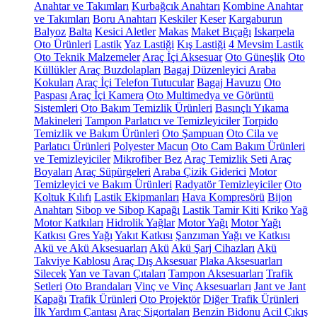
Anahtar ve Takımları
Kurbağcık Anahtarı
Kombine Anahtar
ve Takımları
Boru Anahtarı
Keskiler
Keser
Kargaburun
Balyoz
Balta
Kesici Aletler
Makas
Maket Bıçağı
Iskarpela
Oto Ürünleri
Lastik
Yaz Lastiği
Kış Lastiği
4 Mevsim Lastik
Oto Teknik Malzemeler
Araç İçi Aksesuar
Oto Güneşlik
Oto
Küllükler
Araç Buzdolapları
Bagaj Düzenleyici
Araba
Kokuları
Araç İçi Telefon Tutucular
Bagaj Havuzu
Oto
Paspası
Araç İçi Kamera
Oto Multimedya ve Görüntü
Sistemleri
Oto Bakım Temizlik Ürünleri
Basınçlı Yıkama
Makineleri
Tampon Parlatıcı ve Temizleyiciler
Torpido
Temizlik ve Bakım Ürünleri
Oto Şampuan
Oto Cila ve
Parlatıcı Ürünleri
Polyester Macun
Oto Cam Bakım Ürünleri
ve Temizleyiciler
Mikrofiber Bez
Araç Temizlik Seti
Araç
Boyaları
Araç Süpürgeleri
Araba Çizik Giderici
Motor
Temizleyici ve Bakım Ürünleri
Radyatör Temizleyiciler
Oto
Koltuk Kılıfı
Lastik Ekipmanları
Hava Kompresörü
Bijon
Anahtarı
Sibop ve Sibop Kapağı
Lastik Tamir Kiti
Kriko
Yağ
Motor Katkıları
Hidrolik Yağlar
Motor Yağı
Motor Yağı
Katkısı
Gres Yağı
Yakıt Katkısı
Şanzıman Yağı ve Katkısı
Akü ve Akü Aksesuarları
Akü
Akü Şarj Cihazları
Akü
Takviye Kablosu
Araç Dış Aksesuar
Plaka Aksesuarları
Silecek
Yan ve Tavan Çıtaları
Tampon Aksesuarları
Trafik
Setleri
Oto Brandaları
Vinç ve Vinç Aksesuarları
Jant ve Jant
Kapağı
Trafik Ürünleri
Oto Projektör
Diğer Trafik Ürünleri
İlk Yardım Çantası
Araç Sigortaları
Benzin Bidonu
Acil Çıkış