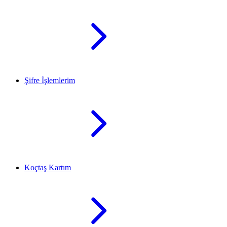
Şifre İşlemlerim
Koçtaş Kartım