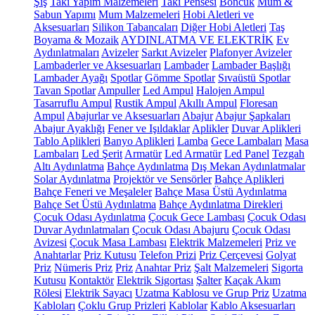
Şiş
Takı Yapım Malzemeleri
Takı Pensesi
Boncuk
Mum &
Sabun Yapımı
Mum Malzemeleri
Hobi Aletleri ve
Aksesuarları
Silikon Tabancaları
Diğer Hobi Aletleri
Taş
Boyama & Mozaik
AYDINLATMA VE ELEKTRİK
Ev
Aydınlatmaları
Avizeler
Sarkıt Avizeler
Plafonyer Avizeler
Lambaderler ve Aksesuarları
Lambader
Lambader Başlığı
Lambader Ayağı
Spotlar
Gömme Spotlar
Sıvaüstü Spotlar
Tavan Spotlar
Ampuller
Led Ampul
Halojen Ampul
Tasarruflu Ampul
Rustik Ampul
Akıllı Ampul
Floresan
Ampul
Abajurlar ve Aksesuarları
Abajur
Abajur Şapkaları
Abajur Ayaklığı
Fener ve Işıldaklar
Aplikler
Duvar Aplikleri
Tablo Aplikleri
Banyo Aplikleri
Lamba
Gece Lambaları
Masa
Lambaları
Led Şerit
Armatür
Led Armatür
Led Panel
Tezgah
Altı Aydınlatma
Bahçe Aydınlatma
Dış Mekan Aydınlatmalar
Solar Aydınlatma
Projektör ve Sensörler
Bahçe Aplikleri
Bahçe Feneri ve Meşaleler
Bahçe Masa Üstü Aydınlatma
Bahçe Set Üstü Aydınlatma
Bahçe Aydınlatma Direkleri
Çocuk Odası Aydınlatma
Çocuk Gece Lambası
Çocuk Odası
Duvar Aydınlatmaları
Çocuk Odası Abajuru
Çocuk Odası
Avizesi
Çocuk Masa Lambası
Elektrik Malzemeleri
Priz ve
Anahtarlar
Priz Kutusu
Telefon Prizi
Priz Çerçevesi
Golyat
Priz
Nümeris Priz
Priz
Anahtar Priz
Şalt Malzemeleri
Sigorta
Kutusu
Kontaktör
Elektrik Sigortası
Şalter
Kaçak Akım
Rölesi
Elektrik Sayacı
Uzatma Kablosu ve Grup Priz
Uzatma
Kabloları
Çoklu Grup Prizleri
Kablolar
Kablo Aksesuarları