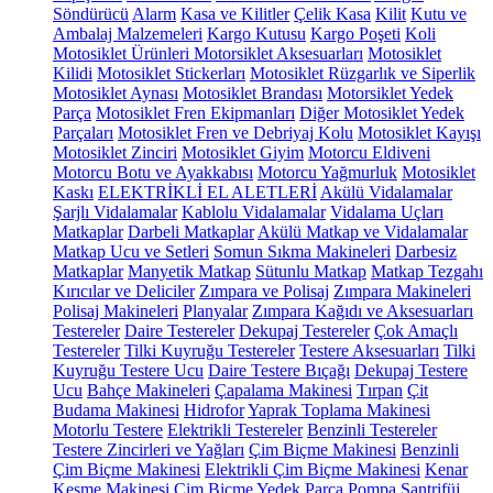
Söndürücü
Alarm
Kasa ve Kilitler
Çelik Kasa
Kilit
Kutu ve
Ambalaj Malzemeleri
Kargo Kutusu
Kargo Poşeti
Koli
Motosiklet Ürünleri
Motorsiklet Aksesuarları
Motosiklet
Kilidi
Motosiklet Stickerları
Motosiklet Rüzgarlık ve Siperlik
Motosiklet Aynası
Motosiklet Brandası
Motorsiklet Yedek
Parça
Motosiklet Fren Ekipmanları
Diğer Motosiklet Yedek
Parçaları
Motosiklet Fren ve Debriyaj Kolu
Motosiklet Kayışı
Motosiklet Zinciri
Motosiklet Giyim
Motorcu Eldiveni
Motorcu Botu ve Ayakkabısı
Motorcu Yağmurluk
Motosiklet
Kaskı
ELEKTRİKLİ EL ALETLERİ
Akülü Vidalamalar
Şarjlı Vidalamalar
Kablolu Vidalamalar
Vidalama Uçları
Matkaplar
Darbeli Matkaplar
Akülü Matkap ve Vidalamalar
Matkap Ucu ve Setleri
Somun Sıkma Makineleri
Darbesiz
Matkaplar
Manyetik Matkap
Sütunlu Matkap
Matkap Tezgahı
Kırıcılar ve Deliciler
Zımpara ve Polisaj
Zımpara Makineleri
Polisaj Makineleri
Planyalar
Zımpara Kağıdı ve Aksesuarları
Testereler
Daire Testereler
Dekupaj Testereler
Çok Amaçlı
Testereler
Tilki Kuyruğu Testereler
Testere Aksesuarları
Tilki
Kuyruğu Testere Ucu
Daire Testere Bıçağı
Dekupaj Testere
Ucu
Bahçe Makineleri
Çapalama Makinesi
Tırpan
Çit
Budama Makinesi
Hidrofor
Yaprak Toplama Makinesi
Motorlu Testere
Elektrikli Testereler
Benzinli Testereler
Testere Zincirleri ve Yağları
Çim Biçme Makinesi
Benzinli
Çim Biçme Makinesi
Elektrikli Çim Biçme Makinesi
Kenar
Kesme Makinesi
Çim Biçme Yedek Parça
Pompa
Santrifüj