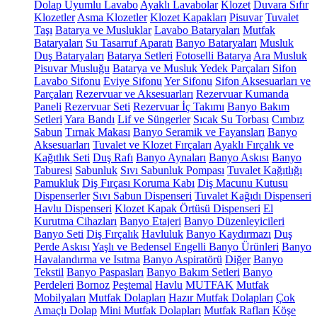
Dolap Uyumlu Lavabo
Ayaklı Lavabolar
Klozet
Duvara Sıfır
Klozetler
Asma Klozetler
Klozet Kapakları
Pisuvar
Tuvalet
Taşı
Batarya ve Musluklar
Lavabo Bataryaları
Mutfak
Bataryaları
Su Tasarruf Aparatı
Banyo Bataryaları
Musluk
Duş Bataryaları
Batarya Setleri
Fotoselli Batarya
Ara Musluk
Pisuvar Musluğu
Batarya ve Musluk Yedek Parçaları
Sifon
Lavabo Sifonu
Eviye Sifonu
Yer Sifonu
Sifon Aksesuarları ve
Parçaları
Rezervuar ve Aksesuarları
Rezervuar Kumanda
Paneli
Rezervuar Seti
Rezervuar İç Takımı
Banyo Bakım
Setleri
Yara Bandı
Lif ve Süngerler
Sıcak Su Torbası
Cımbız
Sabun
Tırnak Makası
Banyo Seramik ve Fayansları
Banyo
Aksesuarları
Tuvalet ve Klozet Fırçaları
Ayaklı Fırçalık ve
Kağıtlık Seti
Duş Rafı
Banyo Aynaları
Banyo Askısı
Banyo
Taburesi
Sabunluk
Sıvı Sabunluk Pompası
Tuvalet Kağıtlığı
Pamukluk
Diş Fırçası Koruma Kabı
Diş Macunu Kutusu
Dispenserler
Sıvı Sabun Dispenseri
Tuvalet Kağıdı Dispenseri
Havlu Dispenseri
Klozet Kapak Örtüsü Dispenseri
El
Kurutma Cihazları
Banyo Etajeri
Banyo Düzenleyicileri
Banyo Seti
Diş Fırçalık
Havluluk
Banyo Kaydırmazı
Duş
Perde Askısı
Yaşlı ve Bedensel Engelli Banyo Ürünleri
Banyo
Havalandırma ve Isıtma
Banyo Aspiratörü
Diğer
Banyo
Tekstil
Banyo Paspasları
Banyo Bakım Setleri
Banyo
Perdeleri
Bornoz
Peştemal
Havlu
MUTFAK
Mutfak
Mobilyaları
Mutfak Dolapları
Hazır Mutfak Dolapları
Çok
Amaçlı Dolap
Mini Mutfak Dolapları
Mutfak Rafları
Köşe