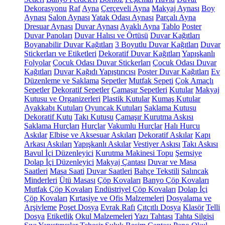
Dekorasyonu
Raf
Ayna
Çerçeveli Ayna
Makyaj Aynası
Boy
Aynası
Salon Aynası
Yatak Odası Aynası
Parçalı Ayna
Dresuar Aynası
Duvar Aynası
Ayaklı Ayna
Tablo
Poster
Duvar Panoları
Duvar Halısı ve Örtüsü
Duvar Kağıtları
Boyanabilir Duvar Kağıtları
3 Boyutlu Duvar Kağıtları
Duvar
Stickerları ve Etiketleri
Dekoratif Duvar Kağıtları
Yapışkanlı
Folyolar
Çocuk Odası Duvar Stickerları
Çocuk Odası Duvar
Kağıtları
Duvar Kağıdı Yapıştırıcısı
Poster Duvar Kağıtları
Ev
Düzenleme ve Saklama
Sepetler
Mutfak Sepeti
Çok Amaçlı
Sepetler
Dekoratif Sepetler
Çamaşır Sepetleri
Kutular
Makyaj
Kutusu ve Organizerleri
Plastik Kutular
Kumaş Kutular
Ayakkabı Kutuları
Oyuncak Kutuları
Saklama Kutusu
Dekoratif Kutu
Takı Kutusu
Çamaşır Kurutma Askısı
Saklama Hurçları
Hurçlar
Vakumlu Hurçlar
Halı Hurcu
Askılar
Elbise ve Aksesuar Askıları
Dekoratif Askılar
Kapı
Arkası Askıları
Yapışkanlı Askılar
Vestiyer Askısı
Takı Askısı
Bavul İçi Düzenleyici
Kurutma Makinesi Topu
Şemsiye
Dolap İçi Düzenleyici
Makyaj Çantası
Duvar ve Masa
Saatleri
Masa Saati
Duvar Saatleri
Bahçe Tekstili
Salıncak
Minderleri
Ütü Masası
Çöp Kovaları
Banyo Çöp Kovaları
Mutfak Çöp Kovaları
Endüstriyel Çöp Kovaları
Dolap İçi
Çöp Kovaları
Kırtasiye ve Ofis Malzemeleri
Dosyalama ve
Arşivleme
Poşet Dosya
Evrak Rafı
Çıtçıtlı Dosya
Klasör
Telli
Dosya
Etiketlik
Okul Malzemeleri
Yazı Tahtası
Tahta Silgisi