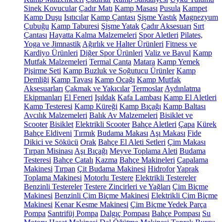
Sinek Kovucular
Çadır Matı
Kamp Masası
Pusula
Kampet
Kamp Duşu
Isıtıcılar
Kamp Çantası
Şişme Yastık
Magnezyum
Çubuğu
Kamp Taburesi
Şişme Yatak
Çadır Aksesuarı
Sırt
Çantası
Hayatta Kalma Malzemeleri
Spor Aletleri
Pilates,
Yoga ve Jimnastik
Ağırlık ve Halter Ürünleri
Fitness ve
Kardiyo Ürünleri
Diğer Spor Ürünleri
Valiz ve Bavul
Kamp
Mutfak Malzemeleri
Termal Çanta
Matara
Kamp Yemek
Pişirme Seti
Kamp Buzluk ve Soğutucu Ürünler
Kamp
Demliği
Kamp Tavası
Kamp Ocağı
Kamp Mutfak
Aksesuarları
Çakmak ve Yakıcılar
Termoslar
Aydınlatma
Ekipmanları
El Feneri
Işıldak
Kafa Lambası
Kamp El Aletleri
Kamp Testeresi
Kamp Küreği
Kamp Bıçağı
Kamp Baltası
Avcılık Malzemeleri
Balık Av Malzemeleri
Bisiklet ve
Scooter
Bisiklet
Elektrikli Scooter
Bahçe Aletleri
Çapa
Kürek
Bahçe Eldiveni
Tırmık
Budama Makası
Aşı Makası
Fide
Dikici ve Sökücü
Orak
Bahçe El Aleti Setleri
Çim Makası
Tırpan Misinası
Aşı Bıçağı
Meyve Toplama Aleti
Budama
Testeresi
Bahçe Çatalı
Kazma
Bahçe Makineleri
Çapalama
Makinesi
Tırpan
Çit Budama Makinesi
Hidrofor
Yaprak
Toplama Makinesi
Motorlu Testere
Elektrikli Testereler
Benzinli Testereler
Testere Zincirleri ve Yağları
Çim Biçme
Makinesi
Benzinli Çim Biçme Makinesi
Elektrikli Çim Biçme
Makinesi
Kenar Kesme Makinesi
Çim Biçme Yedek Parça
Pompa
Santrifüj Pompa
Dalgıç Pompası
Bahçe Pompası
Su