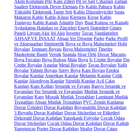
Akım Korumalı Priz
Kapı Zilleri
Pil ve Şarj Cihazları
Zaman
Saatleri
Elektronik Devre Elemanı
Fiş
Kablo Pabucu
Kablo
Yüksüğü
Elektronik Tamir Seti
Kablo Düzenleyiciler
Susta
Makaron Kablo
Kablo Klipsi
Klemens
Kroşe
Kablo
Toplayıcı
Kablo Kanalı
Adaptör
Duy
Buat Kutusu ve Kapağı
Aydınlatma Halatları ve Zincirleri
Enerji Sistemleri
Güneş
Paneli
Lityum Akü
Jel Akü
İnverter
Tavan Vantilatörleri
AHŞAP VE İNŞAAT
Ahşap Yer Döşeme
Parke
Parke Profil
ve Aksesuarları
Süpürgelik
Boya ve Boya Malzemeleri
Hobi
Boyaları
Tempare Boyası
Boya Malzemeleri
Tinerler
Maskeleme Bandı
Vernik
Spatula
Hışır Örtü
Duvar Macunu
Boya Fırçaları
Boya Rulosu
Mala
Boya
İç Cephe Boyalar
Dış
Cephe Boyalar
Astarlar
Metal Boyaları
Tavan Boyaları
Yağlı
Boyalar
Yalıtım Boyası
Sprey Boya
Kapı Boyası
Epoksi
Boyalar
Kapılar
Amerikan Kapılar
Melamin Kapılar
Çelik
Kapılar
Akordiyon Kapılar
Sürgülü Kapılar
Acil Çıkış
Kapıları
Kapı Kolları
Seramik ve Fayans
Banyo Seramik ve
Fayansları
Yer Seramik ve Fayansları
Mutfak Seramik ve
Fayansları
Karo
Mozaik
Mutfak Tezgahları
Laminant Mutfak
Tezgahları
Ahşap Mutfak Tezgahları
PVC Zemin Kaplama
Duvar Ürünleri
Duvar Kağıtları
Boyanabilir Duvar Kağıtları
3 Boyutlu Duvar Kağıtları
Duvar Stickerları ve Etiketleri
Dekoratif Duvar Kağıtları
Yapışkanlı Folyolar
Çocuk Odası
Duvar Stickerları
Çocuk Odası Duvar Kağıtları
Duvar Kağıdı
Yapıştırıcısı
Poster Duvar Kağıtları
Strafor
Duvar Çıtası