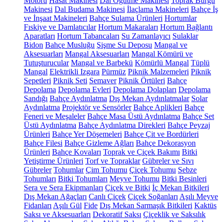
Motoru
Hasat Makinesi
Dal Öğütme Makinesi
Toprak Burgu
Makinesi
Dal Budama Makinesi
İlaçlama Makineleri
Bahçe İş
ve İnşaat Makineleri
Bahçe Sulama Ürünleri
Hortumlar
Fıskiye ve Damlatıcılar
Hortum Makaraları
Hortum Bağlantı
Aparatları
Hortum Tabancaları
Su Zamanlayıcı
Sulaklar
Bidon
Bahçe Musluğu
Şişme Su Deposu
Mangal ve
Aksesuarları
Mangal Aksesuarları
Mangal Kömürü ve
Tutuşturucular
Mangal ve Barbekü
Kömürlü Mangal
Tüplü
Mangal
Elektrikli Izgara
Pürmüz
Piknik Malzemeleri
Piknik
Sepetleri
Piknik Seti
Semaver
Piknik Örtüleri
Bahçe
Depolama
Depolama Evleri
Depolama Dolapları
Depolama
Sandığı
Bahçe Aydınlatma
Dış Mekan Aydınlatmalar
Solar
Aydınlatma
Projektör ve Sensörler
Bahçe Aplikleri
Bahçe
Feneri ve Meşaleler
Bahçe Masa Üstü Aydınlatma
Bahçe Set
Üstü Aydınlatma
Bahçe Aydınlatma Direkleri
Bahçe Peyzaj
Ürünleri
Bahçe Yer Döşemeleri
Bahçe Çit ve Bordürleri
Bahçe Filesi
Bahçe Gizleme Ağları
Bahçe Dekorasyon
Ürünleri
Bahçe Kovaları
Toprak ve Çiçek Bakımı
Bitki
Yetiştirme Ürünleri
Torf ve Topraklar
Gübreler ve Sıvı
Gübreler
Tohumlar
Çim Tohumu
Çiçek Tohumu
Sebze
Tohumları
Bitki Tohumları
Meyve Tohumu
Bitki Besinleri
Sera ve Sera Ekipmanları
Çiçek ve Bitki
İç Mekan Bitkileri
Dış Mekan Ağaçları
Canlı Çiçek
Çiçek Soğanları
Aşılı Meyve
Fidanları
Aşılı Gül
Fide
Dış Mekan Sarmaşık Bitkileri
Kaktüs
Saksı ve Aksesuarları
Dekoratif Saksı
Çiçeklik ve Saksılık