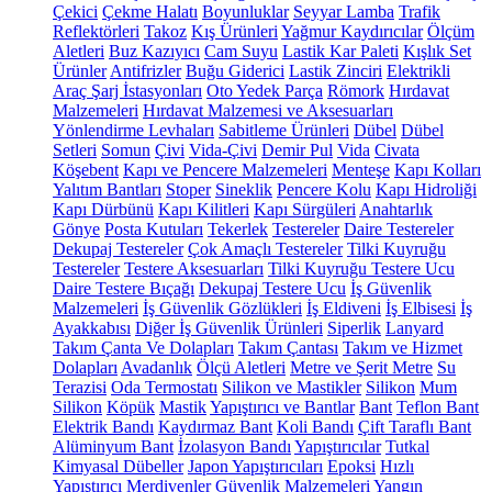
Çekici
Çekme Halatı
Boyunluklar
Seyyar Lamba
Trafik
Reflektörleri
Takoz
Kış Ürünleri
Yağmur Kaydırıcılar
Ölçüm
Aletleri
Buz Kazıyıcı
Cam Suyu
Lastik Kar Paleti
Kışlık Set
Ürünler
Antifrizler
Buğu Giderici
Lastik Zinciri
Elektrikli
Araç Şarj İstasyonları
Oto Yedek Parça
Römork
Hırdavat
Malzemeleri
Hırdavat Malzemesi ve Aksesuarları
Yönlendirme Levhaları
Sabitleme Ürünleri
Dübel
Dübel
Setleri
Somun
Çivi
Vida-Çivi
Demir Pul
Vida
Civata
Köşebent
Kapı ve Pencere Malzemeleri
Menteşe
Kapı Kolları
Yalıtım Bantları
Stoper
Sineklik
Pencere Kolu
Kapı Hidroliği
Kapı Dürbünü
Kapı Kilitleri
Kapı Sürgüleri
Anahtarlık
Gönye
Posta Kutuları
Tekerlek
Testereler
Daire Testereler
Dekupaj Testereler
Çok Amaçlı Testereler
Tilki Kuyruğu
Testereler
Testere Aksesuarları
Tilki Kuyruğu Testere Ucu
Daire Testere Bıçağı
Dekupaj Testere Ucu
İş Güvenlik
Malzemeleri
İş Güvenlik Gözlükleri
İş Eldiveni
İş Elbisesi
İş
Ayakkabısı
Diğer İş Güvenlik Ürünleri
Siperlik
Lanyard
Takım Çanta Ve Dolapları
Takım Çantası
Takım ve Hizmet
Dolapları
Avadanlık
Ölçü Aletleri
Metre ve Şerit Metre
Su
Terazisi
Oda Termostatı
Silikon ve Mastikler
Silikon
Mum
Silikon
Köpük
Mastik
Yapıştırıcı ve Bantlar
Bant
Teflon Bant
Elektrik Bandı
Kaydırmaz Bant
Koli Bandı
Çift Taraflı Bant
Alüminyum Bant
İzolasyon Bandı
Yapıştırıcılar
Tutkal
Kimyasal Dübeller
Japon Yapıştırıcıları
Epoksi
Hızlı
Yapıştırıcı
Merdivenler
Güvenlik Malzemeleri
Yangın