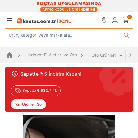
0
Ürün, kategori veya marka ara...
Hırdavat El Aletleri ve Oto
Oto Ürünleri
Sepette %5 İndirim Kazan!
Sepette
6.982,4
TL
Tüm Ürünleri Gör