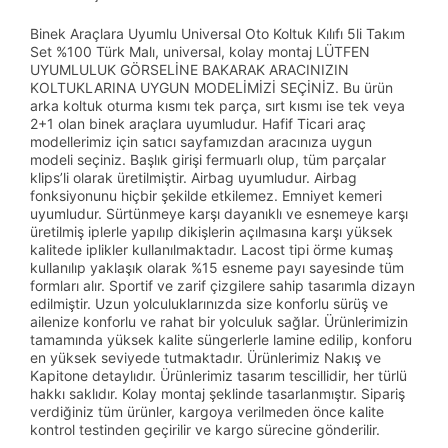
Binek Araçlara Uyumlu Universal Oto Koltuk Kılıfı 5li Takım
Set %100 Türk Malı, universal, kolay montaj LÜTFEN
UYUMLULUK GÖRSELİNE BAKARAK ARACINIZIN
KOLTUKLARINA UYGUN MODELİMİZİ SEÇİNİZ. Bu ürün
arka koltuk oturma kısmı tek parça, sırt kısmı ise tek veya
2+1 olan binek araçlara uyumludur. Hafif Ticari araç
modellerimiz için satıcı sayfamızdan aracınıza uygun
modeli seçiniz. Başlık girişi fermuarlı olup, tüm parçalar
klips’li olarak üretilmiştir. Airbag uyumludur. Airbag
fonksiyonunu hiçbir şekilde etkilemez. Emniyet kemeri
uyumludur. Sürtünmeye karşı dayanıklı ve esnemeye karşı
üretilmiş iplerle yapılıp dikişlerin açılmasına karşı yüksek
kalitede iplikler kullanılmaktadır. Lacost tipi örme kumaş
kullanılıp yaklaşık olarak %15 esneme payı sayesinde tüm
formları alır. Sportif ve zarif çizgilere sahip tasarımla dizayn
edilmiştir. Uzun yolculuklarınızda size konforlu sürüş ve
ailenize konforlu ve rahat bir yolculuk sağlar. Ürünlerimizin
tamamında yüksek kalite süngerlerle lamine edilip, konforu
en yüksek seviyede tutmaktadır. Ürünlerimiz Nakış ve
Kapitone detaylıdır. Ürünlerimiz tasarım tescillidir, her türlü
hakkı saklıdır. Kolay montaj şeklinde tasarlanmıştır. Sipariş
verdiğiniz tüm ürünler, kargoya verilmeden önce kalite
kontrol testinden geçirilir ve kargo sürecine gönderilir.