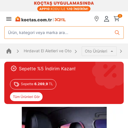
0
Ürün, kategori veya marka ara...
Hırdavat El Aletleri ve Oto
Oto Ürünleri
Sepette %5 İndirim Kazan!
Sepette
6.269,9
TL
Tüm Ürünleri Gör