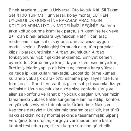
Binek Araçlara Uyumlu Universal Oto Koltuk Kılıfı 5li Takım
Set %100 Türk Malı, universal, kolay montaj LÜTFEN
UYUMLULUK GÖRSELİNE BAKARAK ARACINIZIN
KOLTUKLARINA UYGUN MODELİMİZİ SEÇİNİZ. Bu ürün
arka koltuk oturma kısmı tek parça, sırt kısmı ise tek veya
2+1 olan binek araçlara uyumludur. Hafif Ticari araç
modellerimiz için satıcı sayfamızdan aracınıza uygun
modeli seçiniz. Başlık girişi fermuarlı olup, tüm parçalar
klips’li olarak üretilmiştir. Airbag uyumludur. Airbag
fonksiyonunu hiçbir şekilde etkilemez. Emniyet kemeri
uyumludur. Sürtünmeye karşı dayanıklı ve esnemeye karşı
üretilmiş iplerle yapılıp dikişlerin açılmasına karşı yüksek
kalitede iplikler kullanılmaktadır. Lacost tipi örme kumaş
kullanılıp yaklaşık olarak %15 esneme payı sayesinde tüm
formları alır. Sportif ve zarif çizgilere sahip tasarımla dizayn
edilmiştir. Uzun yolculuklarınızda size konforlu sürüş ve
ailenize konforlu ve rahat bir yolculuk sağlar. Ürünlerimizin
tamamında yüksek kalite süngerlerle lamine edilip, konforu
en yüksek seviyede tutmaktadır. Ürünlerimiz Nakış ve
Kapitone detaylıdır. Ürünlerimiz tasarım tescillidir, her türlü
hakkı saklıdır. Kolay montaj şeklinde tasarlanmıştır. Sipariş
verdiğiniz tüm ürünler, kargoya verilmeden önce kalite
kontrol testinden geçirilir ve kargo sürecine gönderilir.