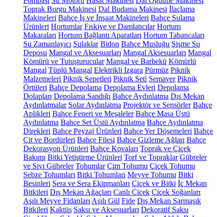
Pompası
Su Motoru
Hasat Makinesi
Dal Öğütme Makinesi
Toprak Burgu Makinesi
Dal Budama Makinesi
İlaçlama
Makineleri
Bahçe İş ve İnşaat Makineleri
Bahçe Sulama
Ürünleri
Hortumlar
Fıskiye ve Damlatıcılar
Hortum
Makaraları
Hortum Bağlantı Aparatları
Hortum Tabancaları
Su Zamanlayıcı
Sulaklar
Bidon
Bahçe Musluğu
Şişme Su
Deposu
Mangal ve Aksesuarları
Mangal Aksesuarları
Mangal
Kömürü ve Tutuşturucular
Mangal ve Barbekü
Kömürlü
Mangal
Tüplü Mangal
Elektrikli Izgara
Pürmüz
Piknik
Malzemeleri
Piknik Sepetleri
Piknik Seti
Semaver
Piknik
Örtüleri
Bahçe Depolama
Depolama Evleri
Depolama
Dolapları
Depolama Sandığı
Bahçe Aydınlatma
Dış Mekan
Aydınlatmalar
Solar Aydınlatma
Projektör ve Sensörler
Bahçe
Aplikleri
Bahçe Feneri ve Meşaleler
Bahçe Masa Üstü
Aydınlatma
Bahçe Set Üstü Aydınlatma
Bahçe Aydınlatma
Direkleri
Bahçe Peyzaj Ürünleri
Bahçe Yer Döşemeleri
Bahçe
Çit ve Bordürleri
Bahçe Filesi
Bahçe Gizleme Ağları
Bahçe
Dekorasyon Ürünleri
Bahçe Kovaları
Toprak ve Çiçek
Bakımı
Bitki Yetiştirme Ürünleri
Torf ve Topraklar
Gübreler
ve Sıvı Gübreler
Tohumlar
Çim Tohumu
Çiçek Tohumu
Sebze Tohumları
Bitki Tohumları
Meyve Tohumu
Bitki
Besinleri
Sera ve Sera Ekipmanları
Çiçek ve Bitki
İç Mekan
Bitkileri
Dış Mekan Ağaçları
Canlı Çiçek
Çiçek Soğanları
Aşılı Meyve Fidanları
Aşılı Gül
Fide
Dış Mekan Sarmaşık
Bitkileri
Kaktüs
Saksı ve Aksesuarları
Dekoratif Saksı