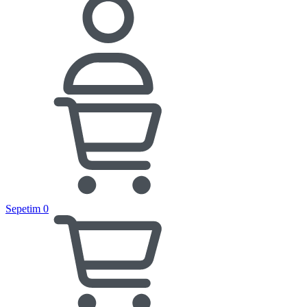
Sepetim
0