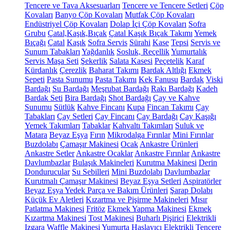
Tencere ve Tava Aksesuarları
Tencere ve Tencere Setleri
Çöp
Kovaları
Banyo Çöp Kovaları
Mutfak Çöp Kovaları
Endüstriyel Çöp Kovaları
Dolap İçi Çöp Kovaları
Sofra
Grubu
Çatal,Kaşık,Bıçak
Çatal Kaşık Bıçak Takımı
Yemek
Bıçağı
Çatal
Kaşık
Sofra Servis
Sürahi
Kase
Tepsi
Servis ve
Sunum Tabakları
Yağdanlık
Sosluk, Reçellik
Yumurtalık
Servis Maşa Seti
Şekerlik
Salata Kasesi
Peçetelik
Karaf
Kürdanlık
Çerezlik
Baharat Takımı
Bardak Altlığı
Ekmek
Sepeti
Pasta Sunumu
Pasta Takımı
Kek Fanusu
Bardak
Viski
Bardağı
Su Bardağı
Meşrubat Bardağı
Rakı Bardağı
Kadeh
Bardak Seti
Bira Bardağı
Shot Bardağı
Çay ve Kahve
Sunumu
Sütlük
Kahve Fincanı
Kupa
Fincan Takımı
Çay
Tabakları
Çay Setleri
Çay Fincanı
Çay Bardağı
Çay Kaşığı
Yemek Takımları
Tabaklar
Kahvaltı Takımları
Suluk ve
Matara
Beyaz Eşya
Fırın
Mikrodalga Fırınlar
Mini Fırınlar
Buzdolabı
Çamaşır Makinesi
Ocak
Ankastre Ürünleri
Ankastre Setler
Ankastre Ocaklar
Ankastre Fırınlar
Ankastre
Davlumbazlar
Bulaşık Makineleri
Kurutma Makinesi
Derin
Dondurucular
Su Sebilleri
Mini Buzdolabı
Davlumbazlar
Kurutmalı Çamaşır Makinesi
Beyaz Eşya Setleri
Aspiratörler
Beyaz Eşya Yedek Parça ve Bakım Ürünleri
Şarap Dolabı
Küçük Ev Aletleri
Kızartma ve Pişirme Makineleri
Mısır
Patlatma Makinesi
Fritöz
Ekmek Yapma Makinesi
Ekmek
Kızartma Makinesi
Tost Makinesi
Buharlı Pişirici
Elektrikli
Izgara
Waffle Makinesi
Yumurta Haşlayıcı
Elektrikli Tencere