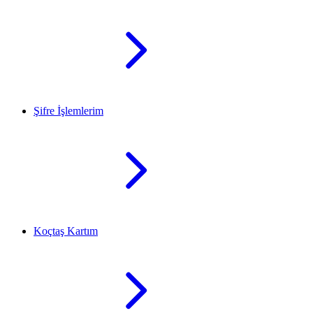
Şifre İşlemlerim
Koçtaş Kartım