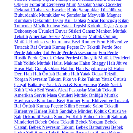
Objeler
Fotoğraf Çerçevesi
Mum
Vazolar
Yapay Çiçekler
Dekoratif Tabak ve Kaseler
Biblo
Şaraplıklar
Tütsülük ve
Buhurdanlık
Mumluklar ve Şamdanlar
Meyvelik
Magnet
Kumbara
Dekoratif Taşlar
Kül Tablası
Nazar Boncuğu
Kitap
Tutucular
Müzik Kutusu
Yatak Tepsisi
Kokulu Taşlar
Ahşap
Dekorasyon Ürünleri
Duvar Süsleri
Cansız Manken
Mutfak
Tekstili
Amerikan Servis
Masa Örtüleri
Mutfak Önlüğü
Mutfak Havlusu ve Kurulama Bezi
Runner
Fırın Eldiveni ve
Tutacak
Raf Örtüsü
Kumaş Peçete
Ev Tekstili
Perde
Stor
Perde
Jaluziler
Tül Perde
Perde Aksesuarları
Fon Perde
Rustik Perde
Çocuk Odası Perdesi
Güneşlik
Mutfak Perdeleri
Halı
Yolluk
Mutfak Halısı
Makine Halısı
Shaggy Halı
Jüt ve
Hasır Halı
Çocuk Odası Halıları
Halı Kaydırmazı
El Halısı
Deri Halı
Halı Örtüsü
Bambu Halı
Yatak Odası Tekstili
Yorgan
Nevresim Takımı
Pike ve Pike Takımı
Yatak Örtüsü
Çarşaf
Battaniye
Yatak Alezi & Koruyucusu
Yastık
Yastık
Kılıfı
Uyku Seti
Yastık Alezi
Paspaslar
Mutfak Tekstili
Amerikan Servis
Masa Örtüleri
Mutfak Önlüğü
Mutfak
Havlusu ve Kurulama Bezi
Runner
Fırın Eldiveni ve Tutacak
Raf Örtüsü
Kumaş Peçete
Kilim
Seccade
Salon Tekstili
Kırlent ve Kırlent Kılıfı
Sandalye Minderi
Koltuk Örtüsü ve
Şalı
Dekoratif Yastık
Sandalye Kılıfı
Bahçe Tekstili
Salıncak
Minderleri
Bebek Odası Tekstili
Bebek Yorganı
Bebek
Çarşafı
Bebek Nevresim Takımı
Bebek Battaniyesi
Bebek
Uyku Seti
Banyo Tekstil
Banyo Paspasları
Banyo Bakım