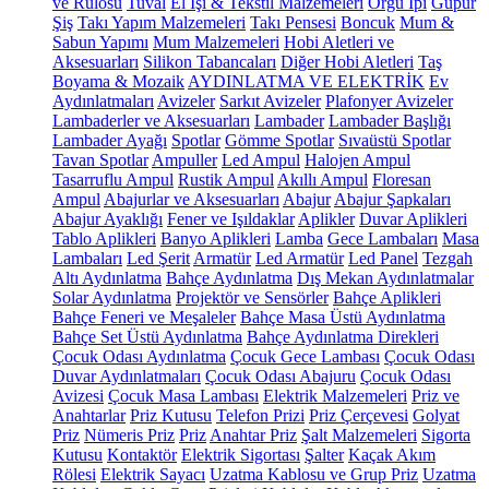
ve Rulosu
Tuval
El İşi & Tekstil Malzemeleri
Örgü İpi
Güpür
Şiş
Takı Yapım Malzemeleri
Takı Pensesi
Boncuk
Mum &
Sabun Yapımı
Mum Malzemeleri
Hobi Aletleri ve
Aksesuarları
Silikon Tabancaları
Diğer Hobi Aletleri
Taş
Boyama & Mozaik
AYDINLATMA VE ELEKTRİK
Ev
Aydınlatmaları
Avizeler
Sarkıt Avizeler
Plafonyer Avizeler
Lambaderler ve Aksesuarları
Lambader
Lambader Başlığı
Lambader Ayağı
Spotlar
Gömme Spotlar
Sıvaüstü Spotlar
Tavan Spotlar
Ampuller
Led Ampul
Halojen Ampul
Tasarruflu Ampul
Rustik Ampul
Akıllı Ampul
Floresan
Ampul
Abajurlar ve Aksesuarları
Abajur
Abajur Şapkaları
Abajur Ayaklığı
Fener ve Işıldaklar
Aplikler
Duvar Aplikleri
Tablo Aplikleri
Banyo Aplikleri
Lamba
Gece Lambaları
Masa
Lambaları
Led Şerit
Armatür
Led Armatür
Led Panel
Tezgah
Altı Aydınlatma
Bahçe Aydınlatma
Dış Mekan Aydınlatmalar
Solar Aydınlatma
Projektör ve Sensörler
Bahçe Aplikleri
Bahçe Feneri ve Meşaleler
Bahçe Masa Üstü Aydınlatma
Bahçe Set Üstü Aydınlatma
Bahçe Aydınlatma Direkleri
Çocuk Odası Aydınlatma
Çocuk Gece Lambası
Çocuk Odası
Duvar Aydınlatmaları
Çocuk Odası Abajuru
Çocuk Odası
Avizesi
Çocuk Masa Lambası
Elektrik Malzemeleri
Priz ve
Anahtarlar
Priz Kutusu
Telefon Prizi
Priz Çerçevesi
Golyat
Priz
Nümeris Priz
Priz
Anahtar Priz
Şalt Malzemeleri
Sigorta
Kutusu
Kontaktör
Elektrik Sigortası
Şalter
Kaçak Akım
Rölesi
Elektrik Sayacı
Uzatma Kablosu ve Grup Priz
Uzatma