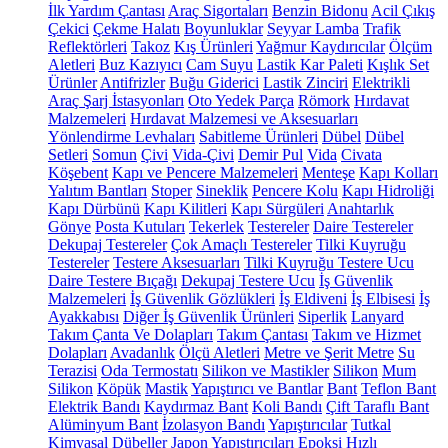
İlk Yardım Çantası
Araç Sigortaları
Benzin Bidonu
Acil Çıkış
Çekici
Çekme Halatı
Boyunluklar
Seyyar Lamba
Trafik
Reflektörleri
Takoz
Kış Ürünleri
Yağmur Kaydırıcılar
Ölçüm
Aletleri
Buz Kazıyıcı
Cam Suyu
Lastik Kar Paleti
Kışlık Set
Ürünler
Antifrizler
Buğu Giderici
Lastik Zinciri
Elektrikli
Araç Şarj İstasyonları
Oto Yedek Parça
Römork
Hırdavat
Malzemeleri
Hırdavat Malzemesi ve Aksesuarları
Yönlendirme Levhaları
Sabitleme Ürünleri
Dübel
Dübel
Setleri
Somun
Çivi
Vida-Çivi
Demir Pul
Vida
Civata
Köşebent
Kapı ve Pencere Malzemeleri
Menteşe
Kapı Kolları
Yalıtım Bantları
Stoper
Sineklik
Pencere Kolu
Kapı Hidroliği
Kapı Dürbünü
Kapı Kilitleri
Kapı Sürgüleri
Anahtarlık
Gönye
Posta Kutuları
Tekerlek
Testereler
Daire Testereler
Dekupaj Testereler
Çok Amaçlı Testereler
Tilki Kuyruğu
Testereler
Testere Aksesuarları
Tilki Kuyruğu Testere Ucu
Daire Testere Bıçağı
Dekupaj Testere Ucu
İş Güvenlik
Malzemeleri
İş Güvenlik Gözlükleri
İş Eldiveni
İş Elbisesi
İş
Ayakkabısı
Diğer İş Güvenlik Ürünleri
Siperlik
Lanyard
Takım Çanta Ve Dolapları
Takım Çantası
Takım ve Hizmet
Dolapları
Avadanlık
Ölçü Aletleri
Metre ve Şerit Metre
Su
Terazisi
Oda Termostatı
Silikon ve Mastikler
Silikon
Mum
Silikon
Köpük
Mastik
Yapıştırıcı ve Bantlar
Bant
Teflon Bant
Elektrik Bandı
Kaydırmaz Bant
Koli Bandı
Çift Taraflı Bant
Alüminyum Bant
İzolasyon Bandı
Yapıştırıcılar
Tutkal
Kimyasal Dübeller
Japon Yapıştırıcıları
Epoksi
Hızlı