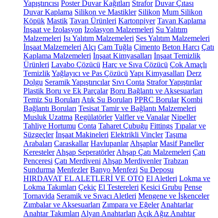
Yapıştırıcısı
Poster Duvar Kağıtları
Strafor
Duvar Çıtası
Duvar Kaplama
Silikon ve Mastikler
Silikon
Mum Silikon
Köpük
Mastik
Tavan Ürünleri
Kartonpiyer
Tavan Kaplama
İnşaat ve İzolasyon
İzolasyon Malzemeleri
Su Yalıtım
Malzemeleri
Isı Yalıtım Malzemeleri
Ses Yalıtım Malzemeleri
İnşaat Malzemeleri
Alçı
Cam Tuğla
Çimento
Beton Harcı
Çatı
Kaplama Malzemeleri
İnşaat Kimyasalları
İnşaat Temizlik
Ürünleri
Lavabo Çözücü
Harç ve Sıva Çözücü
Çok Amaçlı
Temizlik
Yağlayıcı ve Pas Çözücü
Yapı Kimyasalları
Derz
Dolgu
Seramik Yapıştırıcılar
Sıvı Conta
Strafor Yapıştırılar
Plastik Boru ve Ek Parçalar
Boru Bağlantı ve Aksesuarları
Temiz Su Boruları
Atık Su Boruları
PPRC Borular
Kombi
Bağlantı Boruları
Tesisat Tamir ve Bağlantı Malzemeleri
Musluk Uzatma
Regülatörler
Valfler ve Vanalar
Nipeller
Tahliye Hortumu
Conta
Taharet Çubuğu
Fittings
Tıpalar ve
Süzgeçler
İnşaat Makineleri
Elektrikli Vinçler
Taşıma
Arabaları
Caraskallar
Havlupanlar
Ahşaplar
Masif Paneller
Keresteler
Ahşap Seperatörler
Ahşap Çatı Malzemeleri
Çatı
Penceresi
Çatı Merdiveni
Ahşap Merdivenler
Trabzan
Sundurma
Menfezler
Banyo Menfezi
Su Deposu
HIRDAVAT EL ALETLERİ VE OTO
El Aletleri
Lokma ve
Lokma Takımları
Çekiç
El Testereleri
Kesici Grubu
Pense
Tornavida
Seramik ve Sıvacı Aletleri
Mengene ve İşkenceler
Zımbalar ve Aksesuarları
Zımpara ve Eğeler
Anahtarlar
Anahtar Takımları
Alyan Anahtarları
Açık Ağız Anahtar