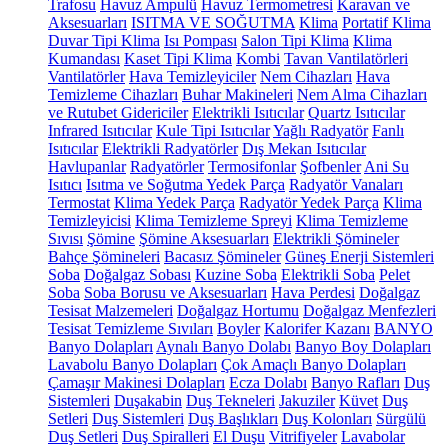
Trafosu
Havuz Ampulü
Havuz Termometresi
Karavan ve
Aksesuarları
ISITMA VE SOĞUTMA
Klima
Portatif Klima
Duvar Tipi Klima
Isı Pompası
Salon Tipi Klima
Klima
Kumandası
Kaset Tipi Klima
Kombi
Tavan Vantilatörleri
Vantilatörler
Hava Temizleyiciler
Nem Cihazları
Hava
Temizleme Cihazları
Buhar Makineleri
Nem Alma Cihazları
ve Rutubet Gidericiler
Elektrikli Isıtıcılar
Quartz Isıtıcılar
Infrared Isıtıcılar
Kule Tipi Isıtıcılar
Yağlı Radyatör
Fanlı
Isıtıcılar
Elektrikli Radyatörler
Dış Mekan Isıtıcılar
Havlupanlar
Radyatörler
Termosifonlar
Şofbenler
Ani Su
Isıtıcı
Isıtma ve Soğutma Yedek Parça
Radyatör Vanaları
Termostat
Klima Yedek Parça
Radyatör Yedek Parça
Klima
Temizleyicisi
Klima Temizleme Spreyi
Klima Temizleme
Sıvısı
Şömine
Şömine Aksesuarları
Elektrikli Şömineler
Bahçe Şömineleri
Bacasız Şömineler
Güneş Enerji Sistemleri
Soba
Doğalgaz Sobası
Kuzine Soba
Elektrikli Soba
Pelet
Soba
Soba Borusu ve Aksesuarları
Hava Perdesi
Doğalgaz
Tesisat Malzemeleri
Doğalgaz Hortumu
Doğalgaz Menfezleri
Tesisat Temizleme Sıvıları
Boyler
Kalorifer Kazanı
BANYO
Banyo Dolapları
Aynalı Banyo Dolabı
Banyo Boy Dolapları
Lavabolu Banyo Dolapları
Çok Amaçlı Banyo Dolapları
Çamaşır Makinesi Dolapları
Ecza Dolabı
Banyo Rafları
Duş
Sistemleri
Duşakabin
Duş Tekneleri
Jakuziler
Küvet
Duş
Setleri
Duş Sistemleri
Duş Başlıkları
Duş Kolonları
Sürgülü
Duş Setleri
Duş Spiralleri
El Duşu
Vitrifiyeler
Lavabolar