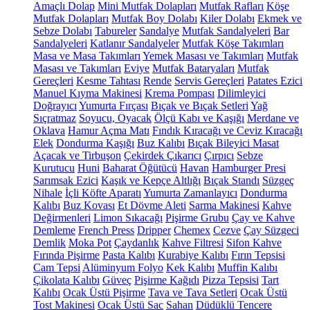
Amaçlı Dolap
Mini Mutfak Dolapları
Mutfak Rafları
Köşe
Mutfak Dolapları
Mutfak Boy Dolabı
Kiler Dolabı
Ekmek ve
Sebze Dolabı
Tabureler
Sandalye
Mutfak Sandalyeleri
Bar
Sandalyeleri
Katlanır Sandalyeler
Mutfak Köşe Takımları
Masa ve Masa Takımları
Yemek Masası ve Takımları
Mutfak
Masası ve Takımları
Eviye
Mutfak Bataryaları
Mutfak
Gereçleri
Kesme Tahtası
Rende
Servis Gereçleri
Patates Ezici
Manuel Kıyma Makinesi
Krema Pompası
Dilimleyici
Doğrayıcı
Yumurta Fırçası
Bıçak ve Bıçak Setleri
Yağ
Sıçratmaz
Soyucu, Oyacak
Ölçü Kabı ve Kaşığı
Merdane ve
Oklava
Hamur Açma Matı
Fındık Kıracağı ve Ceviz Kıracağı
Elek
Dondurma Kaşığı
Buz Kalıbı
Bıçak Bileyici Masat
Açacak ve Tirbuşon
Çekirdek Çıkarıcı
Çırpıcı
Sebze
Kurutucu
Huni
Baharat Öğütücü
Havan
Hamburger Presi
Sarımsak Ezici
Kaşık ve Kepçe Altlığı
Bıçak Standı
Süzgeç
Nihale
İçli Köfte Aparatı
Yumurta Zamanlayıcı
Dondurma
Kalıbı
Buz Kovası
Et Dövme Aleti
Sarma Makinesi
Kahve
Değirmenleri
Limon Sıkacağı
Pişirme Grubu
Çay ve Kahve
Demleme
French Press
Dripper
Chemex
Cezve
Çay Süzgeci
Demlik
Moka Pot
Çaydanlık
Kahve Filtresi
Sifon Kahve
Fırında Pişirme
Pasta Kalıbı
Kurabiye Kalıbı
Fırın Tepsisi
Cam Tepsi
Alüminyum Folyo
Kek Kalıbı
Muffin Kalıbı
Çikolata Kalıbı
Güveç
Pişirme Kağıdı
Pizza Tepsisi
Tart
Kalıbı
Ocak Üstü Pişirme
Tava ve Tava Setleri
Ocak Üstü
Tost Makinesi
Ocak Üstü Sac
Sahan
Düdüklü Tencere