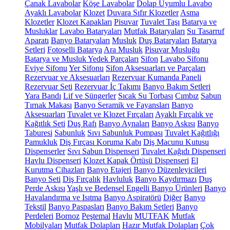
Çanak Lavabolar
Köşe Lavabolar
Dolap Uyumlu Lavabo
Ayaklı Lavabolar
Klozet
Duvara Sıfır Klozetler
Asma
Klozetler
Klozet Kapakları
Pisuvar
Tuvalet Taşı
Batarya ve
Musluklar
Lavabo Bataryaları
Mutfak Bataryaları
Su Tasarruf
Aparatı
Banyo Bataryaları
Musluk
Duş Bataryaları
Batarya
Setleri
Fotoselli Batarya
Ara Musluk
Pisuvar Musluğu
Batarya ve Musluk Yedek Parçaları
Sifon
Lavabo Sifonu
Eviye Sifonu
Yer Sifonu
Sifon Aksesuarları ve Parçaları
Rezervuar ve Aksesuarları
Rezervuar Kumanda Paneli
Rezervuar Seti
Rezervuar İç Takımı
Banyo Bakım Setleri
Yara Bandı
Lif ve Süngerler
Sıcak Su Torbası
Cımbız
Sabun
Tırnak Makası
Banyo Seramik ve Fayansları
Banyo
Aksesuarları
Tuvalet ve Klozet Fırçaları
Ayaklı Fırçalık ve
Kağıtlık Seti
Duş Rafı
Banyo Aynaları
Banyo Askısı
Banyo
Taburesi
Sabunluk
Sıvı Sabunluk Pompası
Tuvalet Kağıtlığı
Pamukluk
Diş Fırçası Koruma Kabı
Diş Macunu Kutusu
Dispenserler
Sıvı Sabun Dispenseri
Tuvalet Kağıdı Dispenseri
Havlu Dispenseri
Klozet Kapak Örtüsü Dispenseri
El
Kurutma Cihazları
Banyo Etajeri
Banyo Düzenleyicileri
Banyo Seti
Diş Fırçalık
Havluluk
Banyo Kaydırmazı
Duş
Perde Askısı
Yaşlı ve Bedensel Engelli Banyo Ürünleri
Banyo
Havalandırma ve Isıtma
Banyo Aspiratörü
Diğer
Banyo
Tekstil
Banyo Paspasları
Banyo Bakım Setleri
Banyo
Perdeleri
Bornoz
Peştemal
Havlu
MUTFAK
Mutfak
Mobilyaları
Mutfak Dolapları
Hazır Mutfak Dolapları
Çok