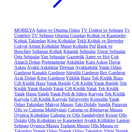
MOBİLYA
Salon ve Oturma Odası
TV Ünitesi ve Sehpası
Tv
Üniteleri
TV Sehpası
Oturma Grupları
Koltuk ve Kanepeler
Koltuk Takımları
Köşe Koltuklar
Tekli Koltuk ve Berjerler
Çekyat
Armut Koltuklar
Masaj Koltuğu
Puf
Bank ve
Benchler
Sallanan Koltuk
Kitaplık
Sehpalar
Zigon Sehpalar
Orta Sehpalar
Yan Sehpalar
Gazetelik
Antre ve Hol
Çok
Amaçlı Dolap
Portmantolar
Askılıklar
Kapı Askısı
Duvar
Askısı
Ayaklı Askılıklar
Dresuar
Ayakkabılık
Yatak Odası
Gardırop
Kapaklı Gardırop
Sürgülü Gardırop
Bez Gardırop
Açık Dolap
Köşe Gardırop
Yüklük
Baza
Tek Kişilik Baza
Çift Kişilik Baza
Yatak Başlığı
Çift Kişilik Yatak Başlığı
Tek
Kişilik Yatak Başlığı
Yatak
Çift Kişilik Yatak
Tek Kişilik
Yatak
Hasta Yatağı
Yatak Pedi & Şiltesi
Karyola
Tek Kişilik
Karyola
Çift Kişilik Karyola
Şifonyerler
Komodin
Yatak
Odası Takımları
Makyaj Masası
Takı Dolabı
Sandık
Paravan
Ofis ve Çalışma Mobilyaları
Çalışma ve Bilgisayar Masası
Oyuncu Koltukları
Çalışma ve Ofis Sandalyeleri
Keson
Ofis
Dolabı
Ofis Koltukları ve Kanepeleri
Ayaklı Küllükler
Laptop
Sehpası
Oyuncu Masası
Toplantı Masası
Ofis Masası ve
Takımları
Yemek Odası
Yemek Odası Takımları
Vitrin
Yemek