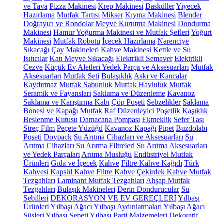
ve Tava
Pizza Makinesi
Krep Makinesi
Basküller
Yiyecek
Hazırlama
Mutfak Tartısı
Mikser
Kıyma Makinesi
Blender
Doğrayıcı ve Rondolar
Meyve Kurutma Makinesi
Dondurma
Makinesi
Hamur Yoğurma Makinesi ve Mutfak Şefleri
Yoğurt
Makinesi
Mutfak Robotu
İçecek Hazırlama
Narenciye
Sıkacağı
Çay Makineleri
Kahve Makinesi
Kettle ve Su
Isıtıcılar
Katı Meyve Sıkacağı
Elektrikli Semaver
Elektrikli
Cezve
Küçük Ev Aletleri Yedek Parça ve Aksesuarları
Mutfak
Aksesuarları
Mutfak Seti
Bulaşıklık
Askı ve Kancalar
Kaydırmaz
Mutfak Sabunluk
Mutfak Havluluk
Mutfak
Seramik ve Fayansları
Saklama ve Düzenleme
Kavanoz
Saklama ve Karıştırma Kabı
Çöp Poşeti
Sebzelikler
Saklama
Bonesi ve Kapağı
Mutfak Raf Düzenleyici
Poşetlik
Kaşıklık
Beslenme Kutusu
Damacana Pompası
Ekmeklik
Sefer Tası
Streç Film
Peçete Yüzüğü
Kavanoz Kapağı
Pipet
Buzdolabı
Poşeti
Doypack
Su Arıtma Cihazları ve Aksesuarları
Su
Arıtma Cihazları
Su Arıtma Filtreleri
Su Arıtma Aksesuarları
ve Yedek Parçaları
Arıtma Musluğu
Endüstriyel Mutfak
Ürünleri
Gıda ve İçecek
Kahve
Filtre Kahve Kağıdı
Türk
Kahvesi
Kapsül Kahve
Filtre Kahve
Çekirdek Kahve
Mutfak
Tezgahları
Laminant Mutfak Tezgahları
Ahşap Mutfak
Tezgahları
Bulaşık Makineleri
Derin Dondurucular
Su
Sebilleri
DEKORASYON VE EV GEREÇLERİ
Yılbaşı
Ürünleri
Yılbaşı Ağacı
Yılbaşı Aydınlatmaları
Yılbaşı Ağacı
Süsleri
Yılbaşı Sepeti
Yılbaşı Parti Malzemeleri
Dekoratif