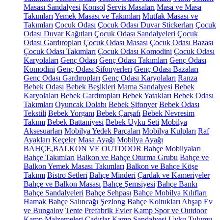
Masası Sandalyesi
Konsol
Servis Masaları
Masa ve Masa
Takımları
Yemek Masası ve Takımları
Mutfak Masası ve
Takımları
Çocuk Odası
Çocuk Odası Duvar Stickerları
Çocuk
Odası Duvar Kağıtları
Çocuk Odası Sandalyeleri
Çocuk
Odası Gardıropları
Çocuk Odası Masası
Çocuk Odası Bazası
Çocuk Odası Takımları
Çocuk Odası Komodini
Çocuk Odası
Karyolaları
Genç Odası
Genç Odası Takımları
Genç Odası
Komodini
Genç Odası Şifonyerleri
Genç Odası Bazaları
Genç Odası Gardıropları
Genç Odası Karyolaları
Ranza
Bebek Odası
Bebek Beşikleri
Mama Sandalyesi
Bebek
Karyolaları
Bebek Gardıropları
Bebek Yatakları
Bebek Odası
Takımları
Oyuncak Dolabı
Bebek Şifonyer
Bebek Odası
Tekstili
Bebek Yorganı
Bebek Çarşafı
Bebek Nevresim
Takımı
Bebek Battaniyesi
Bebek Uyku Seti
Mobilya
Aksesuarları
Mobilya Yedek Parçaları
Mobilya Kulpları
Raf
Ayakları
Keçeler
Masa Ayağı
Mobilya Ayağı
BAHÇE,BALKON VE OUTDOOR
Bahçe Mobilyaları
Bahçe Takımları
Balkon ve Bahçe Oturma Grubu
Bahçe ve
Balkon Yemek Masası Takımları
Balkon ve Bahçe Köşe
Takımı
Bistro Setleri
Bahçe Minderi
Çardak ve Kameriyeler
Bahçe ve Balkon Masası
Bahçe Şemsiyesi
Bahçe Bankı
Bahçe Sandalyeleri
Bahçe Sehpası
Bahçe Mobilya Kılıfları
Hamak
Bahçe Salıncağı
Şezlong
Bahçe Koltukları
Ahşap Ev
ve Bungalov
Tente
Prefabrik Evler
Kamp Spor ve Outdoor
Kamp Malzemeleri
Çadırlar
Kamp Sandalyesi
Uyku Tulumu