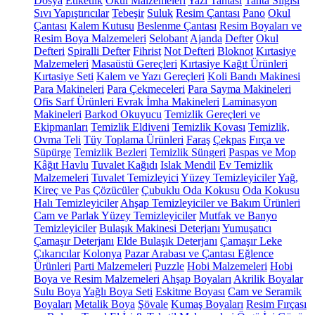
Dosya
Etiketlik
Okul Malzemeleri
Yazı Tahtası
Tahta Silgisi
Sıvı Yapıştırıcılar
Tebeşir
Suluk
Resim Çantası
Pano
Okul
Çantası
Kalem Kutusu
Beslenme Çantası
Resim Boyaları ve
Resim Boya Malzemeleri
Selobant
Ajanda
Defter
Okul
Defteri
Spiralli Defter
Fihrist
Not Defteri
Bloknot
Kırtasiye
Malzemeleri
Masaüstü Gereçleri
Kırtasiye Kağıt Ürünleri
Kırtasiye Seti
Kalem ve Yazı Gereçleri
Koli Bandı Makinesi
Para Makineleri
Para Çekmeceleri
Para Sayma Makineleri
Ofis Sarf Ürünleri
Evrak İmha Makineleri
Laminasyon
Makineleri
Barkod Okuyucu
Temizlik Gereçleri ve
Ekipmanları
Temizlik Eldiveni
Temizlik Kovası
Temizlik,
Ovma Teli
Tüy Toplama Ürünleri
Faraş
Çekpas
Fırça ve
Süpürge
Temizlik Bezleri
Temizlik Süngeri
Paspas ve Mop
Kâğıt Havlu
Tuvalet Kağıdı
Islak Mendil
Ev Temizlik
Malzemeleri
Tuvalet Temizleyici
Yüzey Temizleyiciler
Yağ,
Kireç ve Pas Çözücüler
Çubuklu Oda Kokusu
Oda Kokusu
Halı Temizleyiciler
Ahşap Temizleyiciler ve Bakım Ürünleri
Cam ve Parlak Yüzey Temizleyiciler
Mutfak ve Banyo
Temizleyiciler
Bulaşık Makinesi Deterjanı
Yumuşatıcı
Çamaşır Deterjanı
Elde Bulaşık Deterjanı
Çamaşır Leke
Çıkarıcılar
Kolonya
Pazar Arabası ve Çantası
Eğlence
Ürünleri
Parti Malzemeleri
Puzzle
Hobi Malzemeleri
Hobi
Boya ve Resim Malzemeleri
Ahşap Boyaları
Akrilik Boyalar
Sulu Boya
Yağlı Boya Seti
Eskitme Boyası
Cam ve Seramik
Boyaları
Metalik Boya
Şövale
Kumaş Boyaları
Resim Fırçası