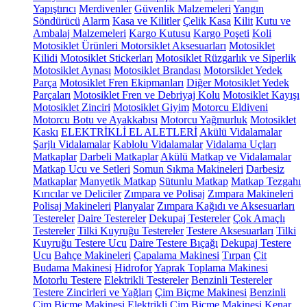
Yapıştırıcı
Merdivenler
Güvenlik Malzemeleri
Yangın
Söndürücü
Alarm
Kasa ve Kilitler
Çelik Kasa
Kilit
Kutu ve
Ambalaj Malzemeleri
Kargo Kutusu
Kargo Poşeti
Koli
Motosiklet Ürünleri
Motorsiklet Aksesuarları
Motosiklet
Kilidi
Motosiklet Stickerları
Motosiklet Rüzgarlık ve Siperlik
Motosiklet Aynası
Motosiklet Brandası
Motorsiklet Yedek
Parça
Motosiklet Fren Ekipmanları
Diğer Motosiklet Yedek
Parçaları
Motosiklet Fren ve Debriyaj Kolu
Motosiklet Kayışı
Motosiklet Zinciri
Motosiklet Giyim
Motorcu Eldiveni
Motorcu Botu ve Ayakkabısı
Motorcu Yağmurluk
Motosiklet
Kaskı
ELEKTRİKLİ EL ALETLERİ
Akülü Vidalamalar
Şarjlı Vidalamalar
Kablolu Vidalamalar
Vidalama Uçları
Matkaplar
Darbeli Matkaplar
Akülü Matkap ve Vidalamalar
Matkap Ucu ve Setleri
Somun Sıkma Makineleri
Darbesiz
Matkaplar
Manyetik Matkap
Sütunlu Matkap
Matkap Tezgahı
Kırıcılar ve Deliciler
Zımpara ve Polisaj
Zımpara Makineleri
Polisaj Makineleri
Planyalar
Zımpara Kağıdı ve Aksesuarları
Testereler
Daire Testereler
Dekupaj Testereler
Çok Amaçlı
Testereler
Tilki Kuyruğu Testereler
Testere Aksesuarları
Tilki
Kuyruğu Testere Ucu
Daire Testere Bıçağı
Dekupaj Testere
Ucu
Bahçe Makineleri
Çapalama Makinesi
Tırpan
Çit
Budama Makinesi
Hidrofor
Yaprak Toplama Makinesi
Motorlu Testere
Elektrikli Testereler
Benzinli Testereler
Testere Zincirleri ve Yağları
Çim Biçme Makinesi
Benzinli
Çim Biçme Makinesi
Elektrikli Çim Biçme Makinesi
Kenar