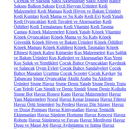
Çiçeklik ve Saksılık
Saksı Aksesuarları
Saksı Altlığı
Bahçe
Saksısı
Balkon Saksısı
Evcil Hayvan Ürünleri
Kedi
Malzemeleri
Kedi Maması
Kedi Hijyen ve Bakım Ürünleri
Kedi Kumları
Kedi Mama ve Su Kabı
Kedi Evi
Kedi Yatağı
Kedi Oyuncakları
Kedi Tuvaleti ve Aksesuarları
Kedi
Ödülleri
Kedi Tırmalaması
Kedi Vitamini
Kedi Taşıma
Çantası
Köpek Malzemeleri
Köpek Yatağı
Köpek Vitamini
Köpek Oyuncakları
Köpek Mama ve Su Kabı
Köpek
Güvenlik
Köpek Hijyen ve Bakım Ürünleri
Köpek Ödülleri
Köpek Maması
Köpek Kulübesi
Köpek Tasmaları
Köpek
Elbisesi
Köpek Kafesi
Kümesler
Kuş Malzemeleri
Kuş Sağlık
ve Bakım Ürünleri
Kuş Kafesleri ve Aksesuarları
Kuş Yemi
Kuş Suluk ve Yemlikleri
Çocuk Bahçe Oyuncakları
Kaydırak
ve Salıncak
Oyun Evleri
Çocuk Bahçe Sandalyeleri
Çocuk
Bahçe Masaları
Uçurtma
Çocuk Scooter
Çocuk Kaykay
Su
Tabancası
Şişme Oyuncaklar
Akülü Araba
Su Aktivite
Ürünleri
Şişme Havuz
Şişme Deniz Yatağı
Şişme Deniz Topu
Can Yeleği
Can Simidi ve Deniz Simidi
Şişme Deniz Kolluğu
Şişme Bot
Havuz Bonesi
Kano
Havuz Malzemeleri
Havuz
Yapı Malzemeleri
Nozul
Havuz Kenar Izgarası
Havuz Filtresi
Havuz Örtü Sistemleri
Su Perdesi
Havuz Dip Süzgeç
Havuz
ve Dozaj Pompası
Havuz Kimyasalları
Havuz Temizlik
Ekipmanları
Havuz Süpürge Hortumu
Havuz Kepçesi
Havuz
Robotu
Havuz Süpürgesi ve Fırçası
Havuz Merdiveni
Havuz
Duşu ve Masaj Jeti
Havuz Aydınlatma ve Isıtma
Havuz