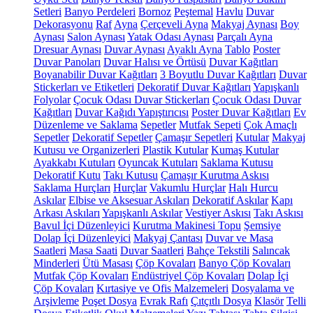
Setleri
Banyo Perdeleri
Bornoz
Peştemal
Havlu
Duvar
Dekorasyonu
Raf
Ayna
Çerçeveli Ayna
Makyaj Aynası
Boy
Aynası
Salon Aynası
Yatak Odası Aynası
Parçalı Ayna
Dresuar Aynası
Duvar Aynası
Ayaklı Ayna
Tablo
Poster
Duvar Panoları
Duvar Halısı ve Örtüsü
Duvar Kağıtları
Boyanabilir Duvar Kağıtları
3 Boyutlu Duvar Kağıtları
Duvar
Stickerları ve Etiketleri
Dekoratif Duvar Kağıtları
Yapışkanlı
Folyolar
Çocuk Odası Duvar Stickerları
Çocuk Odası Duvar
Kağıtları
Duvar Kağıdı Yapıştırıcısı
Poster Duvar Kağıtları
Ev
Düzenleme ve Saklama
Sepetler
Mutfak Sepeti
Çok Amaçlı
Sepetler
Dekoratif Sepetler
Çamaşır Sepetleri
Kutular
Makyaj
Kutusu ve Organizerleri
Plastik Kutular
Kumaş Kutular
Ayakkabı Kutuları
Oyuncak Kutuları
Saklama Kutusu
Dekoratif Kutu
Takı Kutusu
Çamaşır Kurutma Askısı
Saklama Hurçları
Hurçlar
Vakumlu Hurçlar
Halı Hurcu
Askılar
Elbise ve Aksesuar Askıları
Dekoratif Askılar
Kapı
Arkası Askıları
Yapışkanlı Askılar
Vestiyer Askısı
Takı Askısı
Bavul İçi Düzenleyici
Kurutma Makinesi Topu
Şemsiye
Dolap İçi Düzenleyici
Makyaj Çantası
Duvar ve Masa
Saatleri
Masa Saati
Duvar Saatleri
Bahçe Tekstili
Salıncak
Minderleri
Ütü Masası
Çöp Kovaları
Banyo Çöp Kovaları
Mutfak Çöp Kovaları
Endüstriyel Çöp Kovaları
Dolap İçi
Çöp Kovaları
Kırtasiye ve Ofis Malzemeleri
Dosyalama ve
Arşivleme
Poşet Dosya
Evrak Rafı
Çıtçıtlı Dosya
Klasör
Telli