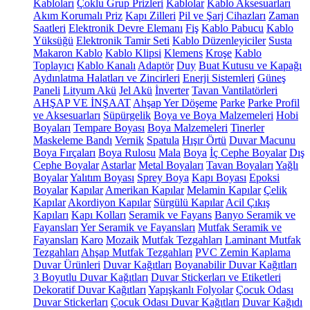
Kabloları
Çoklu Grup Prizleri
Kablolar
Kablo Aksesuarları
Akım Korumalı Priz
Kapı Zilleri
Pil ve Şarj Cihazları
Zaman
Saatleri
Elektronik Devre Elemanı
Fiş
Kablo Pabucu
Kablo
Yüksüğü
Elektronik Tamir Seti
Kablo Düzenleyiciler
Susta
Makaron Kablo
Kablo Klipsi
Klemens
Kroşe
Kablo
Toplayıcı
Kablo Kanalı
Adaptör
Duy
Buat Kutusu ve Kapağı
Aydınlatma Halatları ve Zincirleri
Enerji Sistemleri
Güneş
Paneli
Lityum Akü
Jel Akü
İnverter
Tavan Vantilatörleri
AHŞAP VE İNŞAAT
Ahşap Yer Döşeme
Parke
Parke Profil
ve Aksesuarları
Süpürgelik
Boya ve Boya Malzemeleri
Hobi
Boyaları
Tempare Boyası
Boya Malzemeleri
Tinerler
Maskeleme Bandı
Vernik
Spatula
Hışır Örtü
Duvar Macunu
Boya Fırçaları
Boya Rulosu
Mala
Boya
İç Cephe Boyalar
Dış
Cephe Boyalar
Astarlar
Metal Boyaları
Tavan Boyaları
Yağlı
Boyalar
Yalıtım Boyası
Sprey Boya
Kapı Boyası
Epoksi
Boyalar
Kapılar
Amerikan Kapılar
Melamin Kapılar
Çelik
Kapılar
Akordiyon Kapılar
Sürgülü Kapılar
Acil Çıkış
Kapıları
Kapı Kolları
Seramik ve Fayans
Banyo Seramik ve
Fayansları
Yer Seramik ve Fayansları
Mutfak Seramik ve
Fayansları
Karo
Mozaik
Mutfak Tezgahları
Laminant Mutfak
Tezgahları
Ahşap Mutfak Tezgahları
PVC Zemin Kaplama
Duvar Ürünleri
Duvar Kağıtları
Boyanabilir Duvar Kağıtları
3 Boyutlu Duvar Kağıtları
Duvar Stickerları ve Etiketleri
Dekoratif Duvar Kağıtları
Yapışkanlı Folyolar
Çocuk Odası
Duvar Stickerları
Çocuk Odası Duvar Kağıtları
Duvar Kağıdı