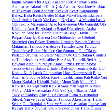
İngiliz Anahtarı
İki Ağızlı Anahtar
Tork Anahtarı
Yıldız
Anahtar ve Takımları
Kurbağcık Anahtarı
Kombine Anahtar
ve Takımları
Boru Anahtarı
Keskiler
Keser
Kargaburun
Balyoz
Balta
Kesici Aletler
Makas
Maket Bıçağı
Iskarpela
Oto Ürünleri
Lastik
Yaz Lastiği
Kış Lastiği
4 Mevsim Lastik
Oto Teknik Malzemeler
Araç İçi Aksesuar
Oto Güneşlik
Oto
Küllükler
Araç Buzdolapları
Bagaj Düzenleyici
Araba
Kokuları
Araç İçi Telefon Tutucular
Bagaj Havuzu
Oto
Paspası
Araç İçi Kamera
Oto Multimedya ve Görüntü
Sistemleri
Oto Bakım Temizlik Ürünleri
Basınçlı Yıkama
Makineleri
Tampon Parlatıcı ve Temizleyiciler
Torpido
Temizlik ve Bakım Ürünleri
Oto Şampuan
Oto Cila ve
Parlatıcı Ürünleri
Polyester Macun
Oto Cam Bakım Ürünleri
ve Temizleyiciler
Mikrofiber Bez
Araç Temizlik Seti
Araç
Boyaları
Araç Süpürgeleri
Araba Çizik Giderici
Motor
Temizleyici ve Bakım Ürünleri
Radyatör Temizleyiciler
Oto
Koltuk Kılıfı
Lastik Ekipmanları
Hava Kompresörü
Bijon
Anahtarı
Sibop ve Sibop Kapağı
Lastik Tamir Kiti
Kriko
Yağ
Motor Katkıları
Hidrolik Yağlar
Motor Yağı
Motor Yağı
Katkısı
Gres Yağı
Yakıt Katkısı
Şanzıman Yağı ve Katkısı
Akü ve Akü Aksesuarları
Akü
Akü Şarj Cihazları
Akü
Takviye Kablosu
Araç Dış Aksesuar
Plaka Aksesuarları
Silecek
Yan ve Tavan Çıtaları
Tampon Aksesuarları
Trafik
Setleri
Oto Brandaları
Vinç ve Vinç Aksesuarları
Jant ve Jant
Kapağı
Trafik Ürünleri
Oto Projektör
Diğer Trafik Ürünleri