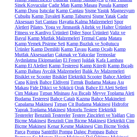
Sinek Kovucular
Çadır Matı
Kamp Masası
Pusula
Kampet
Kamp Duşu
Isıtıcılar
Kamp Çantası
Şişme Yastık
Magnezyum
Çubuğu
Kamp Tuvaleti
Kamp Taburesi
Şişme Yatak
Çadır
Aksesuarı
Sırt Çantası
Hayatta Kalma Malzemeleri
Spor
Aletleri
Pilates, Yoga ve Jimnastik
Ağırlık ve Halter Ürünleri
Fitness ve Kardiyo Ürünleri
Diğer Spor Ürünleri
Valiz ve
Bavul
Kamp Mutfak Malzemeleri
Termal Çanta
Matara
Kamp Yemek Pişirme Seti
Kamp Buzluk ve Soğutucu
Ürünler
Kamp Demliği
Kamp Tavası
Kamp Ocağı
Kamp
Mutfak Aksesuarları
Çakmak ve Yakıcılar
Termoslar
Aydınlatma Ekipmanları
El Feneri
Işıldak
Kafa Lambası
Kamp El Aletleri
Kamp Testeresi
Kamp Küreği
Kamp Bıçağı
Kamp Baltası
Avcılık Malzemeleri
Balık Av Malzemeleri
Bisiklet ve Scooter
Bisiklet
Elektrikli Scooter
Bahçe Aletleri
Çapa
Kürek
Bahçe Eldiveni
Tırmık
Budama Makası
Aşı
Makası
Fide Dikici ve Sökücü
Orak
Bahçe El Aleti Setleri
Çim Makası
Tırpan Misinası
Aşı Bıçağı
Meyve Toplama Aleti
Budama Testeresi
Bahçe Çatalı
Kazma
Bahçe Makineleri
Çapalama Makinesi
Tırpan
Çit Budama Makinesi
Hidrofor
Yaprak Toplama Makinesi
Motorlu Testere
Elektrikli
Testereler
Benzinli Testereler
Testere Zincirleri ve Yağları
Çim
Biçme Makinesi
Benzinli Çim Biçme Makinesi
Elektrikli Çim
Biçme Makinesi
Kenar Kesme Makinesi
Çim Biçme Yedek
Parça
Pompa
Santrifüj Pompa
Dalgıç Pompası
Bahçe