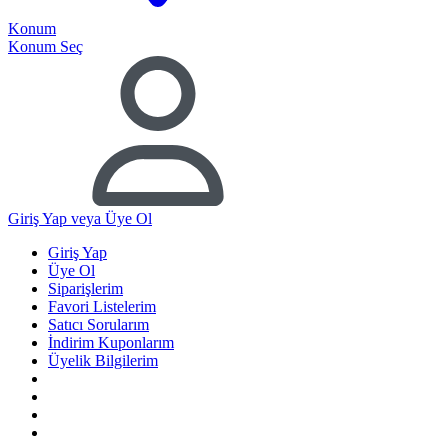
Konum
Konum Seç
Giriş Yap
veya Üye Ol
Giriş Yap
Üye Ol
Siparişlerim
Favori Listelerim
Satıcı Sorularım
İndirim Kuponlarım
Üyelik Bilgilerim