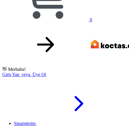
0
👋
Merhaba!
Giriş Yap veya Üye Ol
Siparişlerim