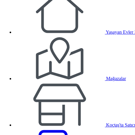
Yaşayan Evler
Mağazalar
Koçtaş'ta Satıc