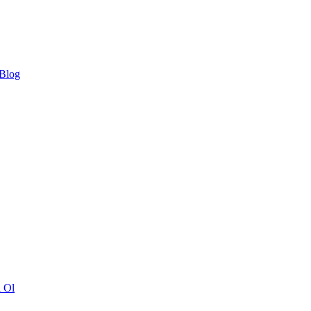
 Blog
ı Ol