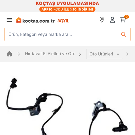
0
Ürün, kategori veya marka ara...
Hırdavat El Aletleri ve Oto
Oto Ürünleri