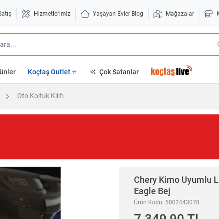
Satış
Hizmetlerimiz
Yaşayan Evler Blog
Mağazalar
ünler
Koçtaş Outlet ⭐
Çok Satanlar
Oto Koltuk Kılıfı
Chery Kimo Uyumlu Lüx
Eagle Bej
Ürün Kodu: 5002443078