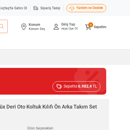
Yardım ve Destek
Koçtaş'ta Satıcı Ol
Sipariş Takip
Giriş Yap
Konum
0
Sepetim
veya Üye Ol
Konum Seç
Sepette
6.982,4
TL
 Deri Oto Koltuk Kılıfı Ön Arka Takım Set
Ürün Seçenekleri