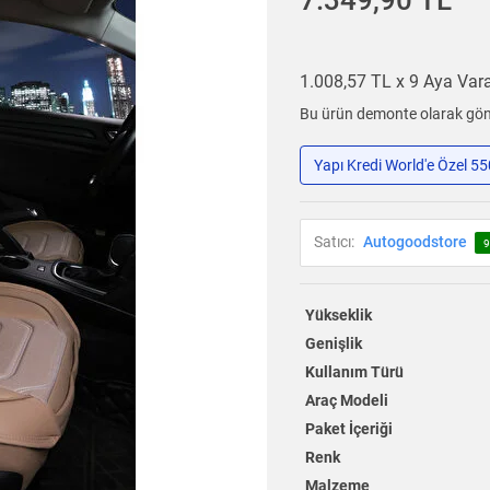
7.349,90 TL
1.008,57 TL x 9 Aya Va
Bu ürün demonte olarak gönd
Yapı Kredi World'e Özel 5
Satıcı:
Autogoodstore
9
Yükseklik
Genişlik
Kullanım Türü
Araç Modeli
Paket İçeriği
Renk
Malzeme