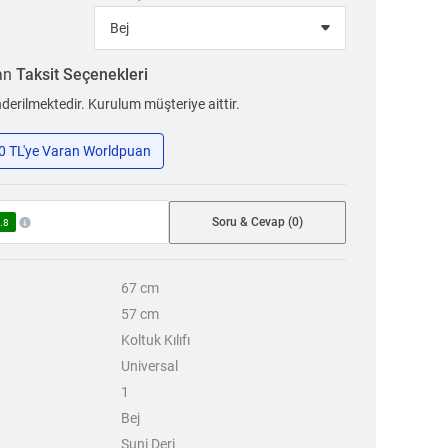
ran
Taksit Seçenekleri
erilmektedir. Kurulum müşteriye aittir.
50 TL'ye Varan Worldpuan
Soru & Cevap (0)
.8
67
cm
57
cm
Koltuk Kılıfı
Universal
1
Bej
Suni Deri