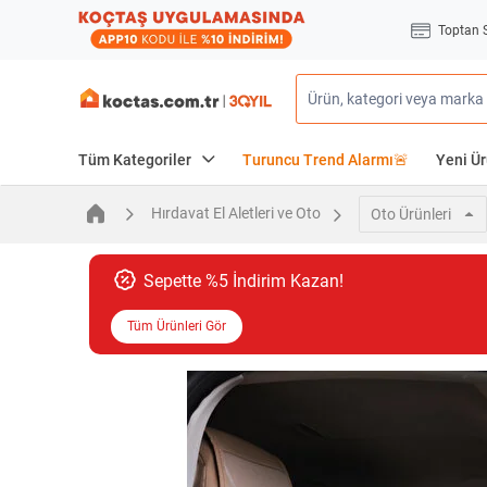
Toptan 
Tüm Kategoriler
Turuncu Trend Alarmı🚨
Yeni Ür
Hırdavat El Aletleri ve Oto
Oto Ürünleri
Sepette %5 İndirim Kazan!
Tüm Ürünleri Gör