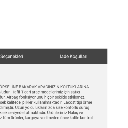
 Seçenekleri
İade Koşulları
LULUK GÖRSELİNE BAKARAK ARACINIZIN KOLTUKLARINA
ur. Hafif Ticari araç modellerimiz için satıcı
udur. Airbag fonksiyonunu hiçbir şekilde etkilemez.
ek kalitede iplikler kullanılmaktadır. Lacost tipi örme
dilmiştir. Uzun yolculuklarınızda size konforlu sürüş
üksek seviyede tutmaktadır. Ürünlerimiz Nakış ve
iniz tüm ürünler, kargoya verilmeden önce kalite kontrol