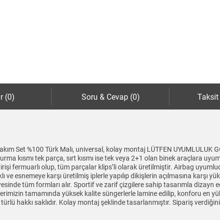
r (0)
Soru & Cevap (0)
Taksit
ı 5li Takım Set %100 Türk Malı, universal, kolay montaj LÜTFEN UYUM
 kısmı tek parça, sırt kısmı ise tek veya 2+1 olan binek araçlara uyumlud
işi fermuarlı olup, tüm parçalar klips’li olarak üretilmiştir. Airbag uyuml
e esnemeye karşı üretilmiş iplerle yapılıp dikişlerin açılmasına karşı yüks
inde tüm formları alır. Sportif ve zarif çizgilere sahip tasarımla dizayn e
ünlerimizin tamamında yüksek kalite süngerlerle lamine edilip, konforu en y
er türlü hakkı saklıdır. Kolay montaj şeklinde tasarlanmıştır. Sipariş verdiğ