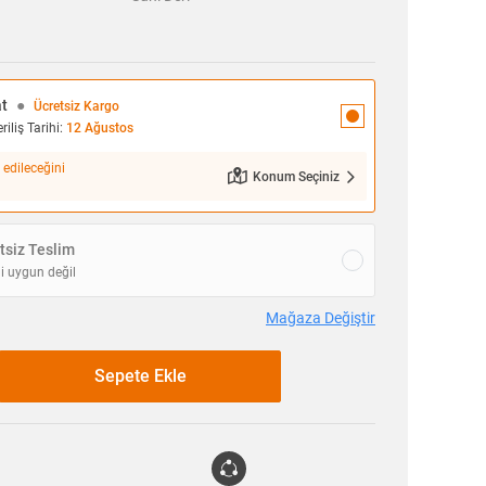
at
●
Ücretsiz Kargo
iliş Tarihi:
12 Ağustos
 edileceğini
Konum Seçiniz
siz Teslim
i uygun değil
Mağaza Değiştir
Sepete Ekle