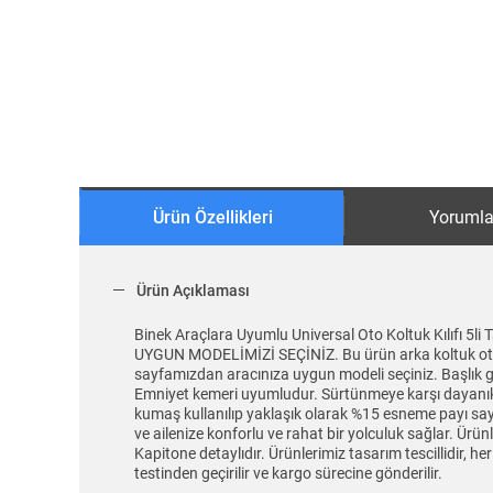
Ürün Özellikleri
Yorumla
Ürün Açıklaması
Binek Araçlara Uyumlu Universal Oto Koltuk Kılıf
UYGUN MODELİMİZİ SEÇİNİZ. Bu ürün arka koltuk oturma
sayfamızdan aracınıza uygun modeli seçiniz. Başlık gir
Emniyet kemeri uyumludur. Sürtünmeye karşı dayanıklı v
kumaş kullanılıp yaklaşık olarak %15 esneme payı sayes
ve ailenize konforlu ve rahat bir yolculuk sağlar. Ür
Kapitone detaylıdır. Ürünlerimiz tasarım tescillidir, h
testinden geçirilir ve kargo sürecine gönderilir.