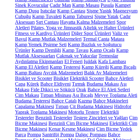
Sinek Kovucular
Çadır Matı
Kamp Masası
Pusula
Kampet
Kamp Duşu
Isıtıcılar
Kamp Çantası
Şişme Yastık
Magnezyum
Çubuğu
Kamp Tuvaleti
Kamp Taburesi
Şişme Yatak
Çadır
Aksesuarı
Sırt Çantası
Hayatta Kalma Malzemeleri
Spor
Aletleri
Pilates, Yoga ve Jimnastik
Ağırlık ve Halter Ürünleri
Fitness ve Kardiyo Ürünleri
Diğer Spor Ürünleri
Valiz ve
Bavul
Kamp Mutfak Malzemeleri
Termal Çanta
Matara
Kamp Yemek Pişirme Seti
Kamp Buzluk ve Soğutucu
Ürünler
Kamp Demliği
Kamp Tavası
Kamp Ocağı
Kamp
Mutfak Aksesuarları
Çakmak ve Yakıcılar
Termoslar
Aydınlatma Ekipmanları
El Feneri
Işıldak
Kafa Lambası
Kamp El Aletleri
Kamp Testeresi
Kamp Küreği
Kamp Bıçağı
Kamp Baltası
Avcılık Malzemeleri
Balık Av Malzemeleri
Bisiklet ve Scooter
Bisiklet
Elektrikli Scooter
Bahçe Aletleri
Çapa
Kürek
Bahçe Eldiveni
Tırmık
Budama Makası
Aşı
Makası
Fide Dikici ve Sökücü
Orak
Bahçe El Aleti Setleri
Çim Makası
Tırpan Misinası
Aşı Bıçağı
Meyve Toplama Aleti
Budama Testeresi
Bahçe Çatalı
Kazma
Bahçe Makineleri
Çapalama Makinesi
Tırpan
Çit Budama Makinesi
Hidrofor
Yaprak Toplama Makinesi
Motorlu Testere
Elektrikli
Testereler
Benzinli Testereler
Testere Zincirleri ve Yağları
Çim
Biçme Makinesi
Benzinli Çim Biçme Makinesi
Elektrikli Çim
Biçme Makinesi
Kenar Kesme Makinesi
Çim Biçme Yedek
Parça
Pompa
Santrifüj Pompa
Dalgıç Pompası
Bahçe