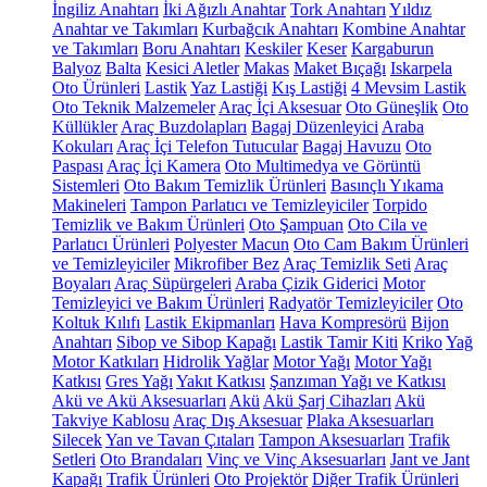
İngiliz Anahtarı
İki Ağızlı Anahtar
Tork Anahtarı
Yıldız
Anahtar ve Takımları
Kurbağcık Anahtarı
Kombine Anahtar
ve Takımları
Boru Anahtarı
Keskiler
Keser
Kargaburun
Balyoz
Balta
Kesici Aletler
Makas
Maket Bıçağı
Iskarpela
Oto Ürünleri
Lastik
Yaz Lastiği
Kış Lastiği
4 Mevsim Lastik
Oto Teknik Malzemeler
Araç İçi Aksesuar
Oto Güneşlik
Oto
Küllükler
Araç Buzdolapları
Bagaj Düzenleyici
Araba
Kokuları
Araç İçi Telefon Tutucular
Bagaj Havuzu
Oto
Paspası
Araç İçi Kamera
Oto Multimedya ve Görüntü
Sistemleri
Oto Bakım Temizlik Ürünleri
Basınçlı Yıkama
Makineleri
Tampon Parlatıcı ve Temizleyiciler
Torpido
Temizlik ve Bakım Ürünleri
Oto Şampuan
Oto Cila ve
Parlatıcı Ürünleri
Polyester Macun
Oto Cam Bakım Ürünleri
ve Temizleyiciler
Mikrofiber Bez
Araç Temizlik Seti
Araç
Boyaları
Araç Süpürgeleri
Araba Çizik Giderici
Motor
Temizleyici ve Bakım Ürünleri
Radyatör Temizleyiciler
Oto
Koltuk Kılıfı
Lastik Ekipmanları
Hava Kompresörü
Bijon
Anahtarı
Sibop ve Sibop Kapağı
Lastik Tamir Kiti
Kriko
Yağ
Motor Katkıları
Hidrolik Yağlar
Motor Yağı
Motor Yağı
Katkısı
Gres Yağı
Yakıt Katkısı
Şanzıman Yağı ve Katkısı
Akü ve Akü Aksesuarları
Akü
Akü Şarj Cihazları
Akü
Takviye Kablosu
Araç Dış Aksesuar
Plaka Aksesuarları
Silecek
Yan ve Tavan Çıtaları
Tampon Aksesuarları
Trafik
Setleri
Oto Brandaları
Vinç ve Vinç Aksesuarları
Jant ve Jant
Kapağı
Trafik Ürünleri
Oto Projektör
Diğer Trafik Ürünleri