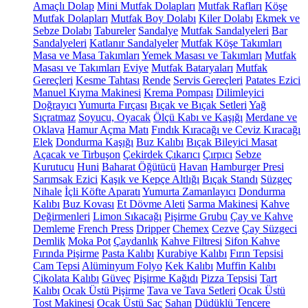
Amaçlı Dolap
Mini Mutfak Dolapları
Mutfak Rafları
Köşe
Mutfak Dolapları
Mutfak Boy Dolabı
Kiler Dolabı
Ekmek ve
Sebze Dolabı
Tabureler
Sandalye
Mutfak Sandalyeleri
Bar
Sandalyeleri
Katlanır Sandalyeler
Mutfak Köşe Takımları
Masa ve Masa Takımları
Yemek Masası ve Takımları
Mutfak
Masası ve Takımları
Eviye
Mutfak Bataryaları
Mutfak
Gereçleri
Kesme Tahtası
Rende
Servis Gereçleri
Patates Ezici
Manuel Kıyma Makinesi
Krema Pompası
Dilimleyici
Doğrayıcı
Yumurta Fırçası
Bıçak ve Bıçak Setleri
Yağ
Sıçratmaz
Soyucu, Oyacak
Ölçü Kabı ve Kaşığı
Merdane ve
Oklava
Hamur Açma Matı
Fındık Kıracağı ve Ceviz Kıracağı
Elek
Dondurma Kaşığı
Buz Kalıbı
Bıçak Bileyici Masat
Açacak ve Tirbuşon
Çekirdek Çıkarıcı
Çırpıcı
Sebze
Kurutucu
Huni
Baharat Öğütücü
Havan
Hamburger Presi
Sarımsak Ezici
Kaşık ve Kepçe Altlığı
Bıçak Standı
Süzgeç
Nihale
İçli Köfte Aparatı
Yumurta Zamanlayıcı
Dondurma
Kalıbı
Buz Kovası
Et Dövme Aleti
Sarma Makinesi
Kahve
Değirmenleri
Limon Sıkacağı
Pişirme Grubu
Çay ve Kahve
Demleme
French Press
Dripper
Chemex
Cezve
Çay Süzgeci
Demlik
Moka Pot
Çaydanlık
Kahve Filtresi
Sifon Kahve
Fırında Pişirme
Pasta Kalıbı
Kurabiye Kalıbı
Fırın Tepsisi
Cam Tepsi
Alüminyum Folyo
Kek Kalıbı
Muffin Kalıbı
Çikolata Kalıbı
Güveç
Pişirme Kağıdı
Pizza Tepsisi
Tart
Kalıbı
Ocak Üstü Pişirme
Tava ve Tava Setleri
Ocak Üstü
Tost Makinesi
Ocak Üstü Sac
Sahan
Düdüklü Tencere