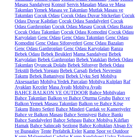
Masası Sandalyesi
Konsol
Servis Masaları
Masa ve Masa
Takımları
Yemek Masası ve Takımları
Mutfak Masası ve
Takımları
Çocuk Odası
Çocuk Odası Duvar Stickerları
Çocuk
Odası Duvar Kağıtları
Çocuk Odası Sandalyeleri
Çocuk
Odası Gardıropları
Çocuk Odası Masası
Çocuk Odası Bazası
Çocuk Odası Takımları
Çocuk Odası Komodini
Çocuk Odası
Karyolaları
Genç Odası
Genç Odası Takımları
Genç Odası
Komodini
Genç Odası Şifonyerleri
Genç Odası Bazaları
Genç Odası Gardıropları
Genç Odası Karyolaları
Ranza
Bebek Odası
Bebek Beşikleri
Mama Sandalyesi
Bebek
Karyolaları
Bebek Gardıropları
Bebek Yatakları
Bebek Odası
Takımları
Oyuncak Dolabı
Bebek Şifonyer
Bebek Odası
Tekstili
Bebek Yorganı
Bebek Çarşafı
Bebek Nevresim
Takımı
Bebek Battaniyesi
Bebek Uyku Seti
Mobilya
Aksesuarları
Mobilya Yedek Parçaları
Mobilya Kulpları
Raf
Ayakları
Keçeler
Masa Ayağı
Mobilya Ayağı
BAHÇE,BALKON VE OUTDOOR
Bahçe Mobilyaları
Bahçe Takımları
Balkon ve Bahçe Oturma Grubu
Bahçe ve
Balkon Yemek Masası Takımları
Balkon ve Bahçe Köşe
Takımı
Bistro Setleri
Bahçe Minderi
Çardak ve Kameriyeler
Bahçe ve Balkon Masası
Bahçe Şemsiyesi
Bahçe Bankı
Bahçe Sandalyeleri
Bahçe Sehpası
Bahçe Mobilya Kılıfları
Hamak
Bahçe Salıncağı
Şezlong
Bahçe Koltukları
Ahşap Ev
ve Bungalov
Tente
Prefabrik Evler
Kamp Spor ve Outdoor
Kamp Malzemeleri
Çadırlar
Kamp Sandalyesi
Uyku Tulumu