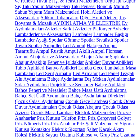
ve Rulosu
Tuval
El İşi & Tekstil Malzemeleri
Örgü İpi
Güpür
Şiş
Takı Yapım Malzemeleri
Takı Pensesi
Boncuk
Mum &
Sabun Yapımı
Mum Malzemeleri
Hobi Aletleri ve
Aksesuarları
Silikon Tabancaları
Diğer Hobi Aletleri
Taş
Boyama & Mozaik
AYDINLATMA VE ELEKTRİK
Ev
Aydınlatmaları
Avizeler
Sarkıt Avizeler
Plafonyer Avizeler
Lambaderler ve Aksesuarları
Lambader
Lambader Başlığı
Lambader Ayağı
Spotlar
Gömme Spotlar
Sıvaüstü Spotlar
Tavan Spotlar
Ampuller
Led Ampul
Halojen Ampul
Tasarruflu Ampul
Rustik Ampul
Akıllı Ampul
Floresan
Ampul
Abajurlar ve Aksesuarları
Abajur
Abajur Şapkaları
Abajur Ayaklığı
Fener ve Işıldaklar
Aplikler
Duvar Aplikleri
Tablo Aplikleri
Banyo Aplikleri
Lamba
Gece Lambaları
Masa
Lambaları
Led Şerit
Armatür
Led Armatür
Led Panel
Tezgah
Altı Aydınlatma
Bahçe Aydınlatma
Dış Mekan Aydınlatmalar
Solar Aydınlatma
Projektör ve Sensörler
Bahçe Aplikleri
Bahçe Feneri ve Meşaleler
Bahçe Masa Üstü Aydınlatma
Bahçe Set Üstü Aydınlatma
Bahçe Aydınlatma Direkleri
Çocuk Odası Aydınlatma
Çocuk Gece Lambası
Çocuk Odası
Duvar Aydınlatmaları
Çocuk Odası Abajuru
Çocuk Odası
Avizesi
Çocuk Masa Lambası
Elektrik Malzemeleri
Priz ve
Anahtarlar
Priz Kutusu
Telefon Prizi
Priz Çerçevesi
Golyat
Priz
Nümeris Priz
Priz
Anahtar Priz
Şalt Malzemeleri
Sigorta
Kutusu
Kontaktör
Elektrik Sigortası
Şalter
Kaçak Akım
Rölesi
Elektrik Sayacı
Uzatma Kablosu ve Grup Priz
Uzatma