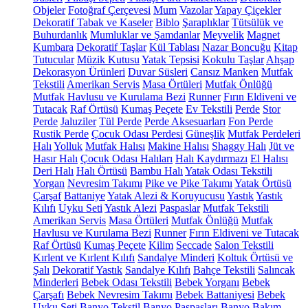
Objeler
Fotoğraf Çerçevesi
Mum
Vazolar
Yapay Çiçekler
Dekoratif Tabak ve Kaseler
Biblo
Şaraplıklar
Tütsülük ve
Buhurdanlık
Mumluklar ve Şamdanlar
Meyvelik
Magnet
Kumbara
Dekoratif Taşlar
Kül Tablası
Nazar Boncuğu
Kitap
Tutucular
Müzik Kutusu
Yatak Tepsisi
Kokulu Taşlar
Ahşap
Dekorasyon Ürünleri
Duvar Süsleri
Cansız Manken
Mutfak
Tekstili
Amerikan Servis
Masa Örtüleri
Mutfak Önlüğü
Mutfak Havlusu ve Kurulama Bezi
Runner
Fırın Eldiveni ve
Tutacak
Raf Örtüsü
Kumaş Peçete
Ev Tekstili
Perde
Stor
Perde
Jaluziler
Tül Perde
Perde Aksesuarları
Fon Perde
Rustik Perde
Çocuk Odası Perdesi
Güneşlik
Mutfak Perdeleri
Halı
Yolluk
Mutfak Halısı
Makine Halısı
Shaggy Halı
Jüt ve
Hasır Halı
Çocuk Odası Halıları
Halı Kaydırmazı
El Halısı
Deri Halı
Halı Örtüsü
Bambu Halı
Yatak Odası Tekstili
Yorgan
Nevresim Takımı
Pike ve Pike Takımı
Yatak Örtüsü
Çarşaf
Battaniye
Yatak Alezi & Koruyucusu
Yastık
Yastık
Kılıfı
Uyku Seti
Yastık Alezi
Paspaslar
Mutfak Tekstili
Amerikan Servis
Masa Örtüleri
Mutfak Önlüğü
Mutfak
Havlusu ve Kurulama Bezi
Runner
Fırın Eldiveni ve Tutacak
Raf Örtüsü
Kumaş Peçete
Kilim
Seccade
Salon Tekstili
Kırlent ve Kırlent Kılıfı
Sandalye Minderi
Koltuk Örtüsü ve
Şalı
Dekoratif Yastık
Sandalye Kılıfı
Bahçe Tekstili
Salıncak
Minderleri
Bebek Odası Tekstili
Bebek Yorganı
Bebek
Çarşafı
Bebek Nevresim Takımı
Bebek Battaniyesi
Bebek
Uyku Seti
Banyo Tekstil
Banyo Paspasları
Banyo Bakım