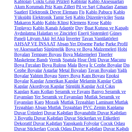
Kabloları
Çoklu Grup Prizleri
Kablolar
Kablo Aksesuarları
Akım Korumalı Priz
Kapı Zilleri
Pil ve Şarj Cihazları
Zaman
Saatleri
Elektronik Devre Elemanı
Fiş
Kablo Pabucu
Kablo
Yüksüğü
Elektronik Tamir Seti
Kablo Düzenleyiciler
Susta
Makaron Kablo
Kablo Klipsi
Klemens
Kroşe
Kablo
Toplayıcı
Kablo Kanalı
Adaptör
Duy
Buat Kutusu ve Kapağı
Aydınlatma Halatları ve Zincirleri
Enerji Sistemleri
Güneş
Paneli
Lityum Akü
Jel Akü
İnverter
Tavan Vantilatörleri
AHŞAP VE İNŞAAT
Ahşap Yer Döşeme
Parke
Parke Profil
ve Aksesuarları
Süpürgelik
Boya ve Boya Malzemeleri
Hobi
Boyaları
Tempare Boyası
Boya Malzemeleri
Tinerler
Maskeleme Bandı
Vernik
Spatula
Hışır Örtü
Duvar Macunu
Boya Fırçaları
Boya Rulosu
Mala
Boya
İç Cephe Boyalar
Dış
Cephe Boyalar
Astarlar
Metal Boyaları
Tavan Boyaları
Yağlı
Boyalar
Yalıtım Boyası
Sprey Boya
Kapı Boyası
Epoksi
Boyalar
Kapılar
Amerikan Kapılar
Melamin Kapılar
Çelik
Kapılar
Akordiyon Kapılar
Sürgülü Kapılar
Acil Çıkış
Kapıları
Kapı Kolları
Seramik ve Fayans
Banyo Seramik ve
Fayansları
Yer Seramik ve Fayansları
Mutfak Seramik ve
Fayansları
Karo
Mozaik
Mutfak Tezgahları
Laminant Mutfak
Tezgahları
Ahşap Mutfak Tezgahları
PVC Zemin Kaplama
Duvar Ürünleri
Duvar Kağıtları
Boyanabilir Duvar Kağıtları
3 Boyutlu Duvar Kağıtları
Duvar Stickerları ve Etiketleri
Dekoratif Duvar Kağıtları
Yapışkanlı Folyolar
Çocuk Odası
Duvar Stickerları
Çocuk Odası Duvar Kağıtları
Duvar Kağıdı