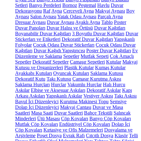
Setleri
Banyo Perdeleri
Bornoz
Peştemal
Havlu
Duvar
Dekorasyonu
Raf
Ayna
Çerçeveli Ayna
Makyaj Aynası
Boy
Aynası
Salon Aynası
Yatak Odası Aynası
Parçalı Ayna
Dresuar Aynası
Duvar Aynası
Ayaklı Ayna
Tablo
Poster
Duvar Panoları
Duvar Halısı ve Örtüsü
Duvar Kağıtları
Boyanabilir Duvar Kağıtları
3 Boyutlu Duvar Kağıtları
Duvar
Stickerları ve Etiketleri
Dekoratif Duvar Kağıtları
Yapışkanlı
Folyolar
Çocuk Odası Duvar Stickerları
Çocuk Odası Duvar
Kağıtları
Duvar Kağıdı Yapıştırıcısı
Poster Duvar Kağıtları
Ev
Düzenleme ve Saklama
Sepetler
Mutfak Sepeti
Çok Amaçlı
Sepetler
Dekoratif Sepetler
Çamaşır Sepetleri
Kutular
Makyaj
Kutusu ve Organizerleri
Plastik Kutular
Kumaş Kutular
Ayakkabı Kutuları
Oyuncak Kutuları
Saklama Kutusu
Dekoratif Kutu
Takı Kutusu
Çamaşır Kurutma Askısı
Saklama Hurçları
Hurçlar
Vakumlu Hurçlar
Halı Hurcu
Askılar
Elbise ve Aksesuar Askıları
Dekoratif Askılar
Kapı
Arkası Askıları
Yapışkanlı Askılar
Vestiyer Askısı
Takı Askısı
Bavul İçi Düzenleyici
Kurutma Makinesi Topu
Şemsiye
Dolap İçi Düzenleyici
Makyaj Çantası
Duvar ve Masa
Saatleri
Masa Saati
Duvar Saatleri
Bahçe Tekstili
Salıncak
Minderleri
Ütü Masası
Çöp Kovaları
Banyo Çöp Kovaları
Mutfak Çöp Kovaları
Endüstriyel Çöp Kovaları
Dolap İçi
Çöp Kovaları
Kırtasiye ve Ofis Malzemeleri
Dosyalama ve
Arşivleme
Poşet Dosya
Evrak Rafı
Çıtçıtlı Dosya
Klasör
Telli