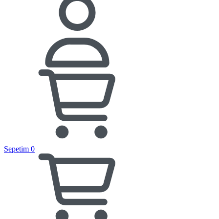
Sepetim
0