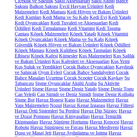
Çiçeklik ve Saksılık
Saksı Aksesuarları
Saksı Altlığı
Bahçe
Saksısı
Balkon Saksısı
Evcil Hayvan Ürünleri
Kedi
Malzemeleri
Kedi Maması
Kedi Hijyen ve Bakım Ürünleri
Kedi Kumları
Kedi Mama ve Su Kabı
Kedi Evi
Kedi Yatağı
Kedi Oyuncakları
Kedi Tuvaleti ve Aksesuarları
Kedi
Ödülleri
Kedi Tırmalaması
Kedi Vitamini
Kedi Taşıma
Çantası
Köpek Malzemeleri
Köpek Yatağı
Köpek Vitamini
Köpek Oyuncakları
Köpek Mama ve Su Kabı
Köpek
Güvenlik
Köpek Hijyen ve Bakım Ürünleri
Köpek Ödülleri
Köpek Maması
Köpek Kulübesi
Köpek Tasmaları
Köpek
Elbisesi
Köpek Kafesi
Kümesler
Kuş Malzemeleri
Kuş Sağlık
ve Bakım Ürünleri
Kuş Kafesleri ve Aksesuarları
Kuş Yemi
Kuş Suluk ve Yemlikleri
Çocuk Bahçe Oyuncakları
Kaydırak
ve Salıncak
Oyun Evleri
Çocuk Bahçe Sandalyeleri
Çocuk
Bahçe Masaları
Uçurtma
Çocuk Scooter
Çocuk Kaykay
Su
Tabancası
Şişme Oyuncaklar
Akülü Araba
Su Aktivite
Ürünleri
Şişme Havuz
Şişme Deniz Yatağı
Şişme Deniz Topu
Can Yeleği
Can Simidi ve Deniz Simidi
Şişme Deniz Kolluğu
Şişme Bot
Havuz Bonesi
Kano
Havuz Malzemeleri
Havuz
Yapı Malzemeleri
Nozul
Havuz Kenar Izgarası
Havuz Filtresi
Havuz Örtü Sistemleri
Su Perdesi
Havuz Dip Süzgeç
Havuz
ve Dozaj Pompası
Havuz Kimyasalları
Havuz Temizlik
Ekipmanları
Havuz Süpürge Hortumu
Havuz Kepçesi
Havuz
Robotu
Havuz Süpürgesi ve Fırçası
Havuz Merdiveni
Havuz
Duşu ve Masaj Jeti
Havuz Aydınlatma ve Isıtma
Havuz