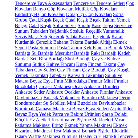
Tencere ve Tava Aksesuarları
Tencere ve Tencere Setleri
Çöp
Kovaları
Banyo Çöp Kovaları
Mutfak Çöp Kovaları
Endüstriyel Çöp Kovaları
Dolap İçi Çöp Kovaları
Sofra
Grubu
Çatal,Kaşık,Bıçak
Çatal Kaşık Bıçak Takımı
Yemek
Bıçağı
Çatal
Kaşık
Sofra Servis
Sürahi
Kase
Tepsi
Servis ve
Sunum Tabakları
Yağdanlık
Sosluk, Reçellik
Yumurtalık
Servis Maşa Seti
Şekerlik
Salata Kasesi
Peçetelik
Karaf
Kürdanlık
Çerezlik
Baharat Takımı
Bardak Altlığı
Ekmek
Sepeti
Pasta Sunumu
Pasta Takımı
Kek Fanusu
Bardak
Viski
Bardağı
Su Bardağı
Meşrubat Bardağı
Rakı Bardağı
Kadeh
Bardak Seti
Bira Bardağı
Shot Bardağı
Çay ve Kahve
Sunumu
Sütlük
Kahve Fincanı
Kupa
Fincan Takımı
Çay
Tabakları
Çay Setleri
Çay Fincanı
Çay Bardağı
Çay Kaşığı
Yemek Takımları
Tabaklar
Kahvaltı Takımları
Suluk ve
Matara
Beyaz Eşya
Fırın
Mikrodalga Fırınlar
Mini Fırınlar
Buzdolabı
Çamaşır Makinesi
Ocak
Ankastre Ürünleri
Ankastre Setler
Ankastre Ocaklar
Ankastre Fırınlar
Ankastre
Davlumbazlar
Bulaşık Makineleri
Kurutma Makinesi
Derin
Dondurucular
Su Sebilleri
Mini Buzdolabı
Davlumbazlar
Kurutmalı Çamaşır Makinesi
Beyaz Eşya Setleri
Aspiratörler
Beyaz Eşya Yedek Parça ve Bakım Ürünleri
Şarap Dolabı
Küçük Ev Aletleri
Kızartma ve Pişirme Makineleri
Mısır
Patlatma Makinesi
Fritöz
Ekmek Yapma Makinesi
Ekmek
Kızartma Makinesi
Tost Makinesi
Buharlı Pişirici
Elektrikli
Izgara
Waffle Makinesi
Yumurta Haşlayıcı
Elektrikli Tencere