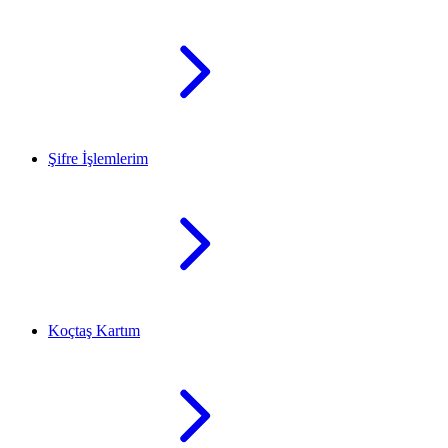
Şifre İşlemlerim
Koçtaş Kartım