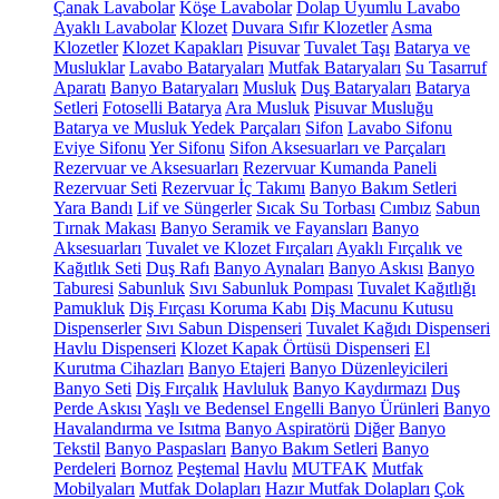
Çanak Lavabolar
Köşe Lavabolar
Dolap Uyumlu Lavabo
Ayaklı Lavabolar
Klozet
Duvara Sıfır Klozetler
Asma
Klozetler
Klozet Kapakları
Pisuvar
Tuvalet Taşı
Batarya ve
Musluklar
Lavabo Bataryaları
Mutfak Bataryaları
Su Tasarruf
Aparatı
Banyo Bataryaları
Musluk
Duş Bataryaları
Batarya
Setleri
Fotoselli Batarya
Ara Musluk
Pisuvar Musluğu
Batarya ve Musluk Yedek Parçaları
Sifon
Lavabo Sifonu
Eviye Sifonu
Yer Sifonu
Sifon Aksesuarları ve Parçaları
Rezervuar ve Aksesuarları
Rezervuar Kumanda Paneli
Rezervuar Seti
Rezervuar İç Takımı
Banyo Bakım Setleri
Yara Bandı
Lif ve Süngerler
Sıcak Su Torbası
Cımbız
Sabun
Tırnak Makası
Banyo Seramik ve Fayansları
Banyo
Aksesuarları
Tuvalet ve Klozet Fırçaları
Ayaklı Fırçalık ve
Kağıtlık Seti
Duş Rafı
Banyo Aynaları
Banyo Askısı
Banyo
Taburesi
Sabunluk
Sıvı Sabunluk Pompası
Tuvalet Kağıtlığı
Pamukluk
Diş Fırçası Koruma Kabı
Diş Macunu Kutusu
Dispenserler
Sıvı Sabun Dispenseri
Tuvalet Kağıdı Dispenseri
Havlu Dispenseri
Klozet Kapak Örtüsü Dispenseri
El
Kurutma Cihazları
Banyo Etajeri
Banyo Düzenleyicileri
Banyo Seti
Diş Fırçalık
Havluluk
Banyo Kaydırmazı
Duş
Perde Askısı
Yaşlı ve Bedensel Engelli Banyo Ürünleri
Banyo
Havalandırma ve Isıtma
Banyo Aspiratörü
Diğer
Banyo
Tekstil
Banyo Paspasları
Banyo Bakım Setleri
Banyo
Perdeleri
Bornoz
Peştemal
Havlu
MUTFAK
Mutfak
Mobilyaları
Mutfak Dolapları
Hazır Mutfak Dolapları
Çok