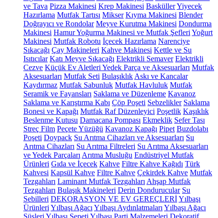
ve Tava
Pizza Makinesi
Krep Makinesi
Basküller
Yiyecek
Hazırlama
Mutfak Tartısı
Mikser
Kıyma Makinesi
Blender
Doğrayıcı ve Rondolar
Meyve Kurutma Makinesi
Dondurma
Makinesi
Hamur Yoğurma Makinesi ve Mutfak Şefleri
Yoğurt
Makinesi
Mutfak Robotu
İçecek Hazırlama
Narenciye
Sıkacağı
Çay Makineleri
Kahve Makinesi
Kettle ve Su
Isıtıcılar
Katı Meyve Sıkacağı
Elektrikli Semaver
Elektrikli
Cezve
Küçük Ev Aletleri Yedek Parça ve Aksesuarları
Mutfak
Aksesuarları
Mutfak Seti
Bulaşıklık
Askı ve Kancalar
Kaydırmaz
Mutfak Sabunluk
Mutfak Havluluk
Mutfak
Seramik ve Fayansları
Saklama ve Düzenleme
Kavanoz
Saklama ve Karıştırma Kabı
Çöp Poşeti
Sebzelikler
Saklama
Bonesi ve Kapağı
Mutfak Raf Düzenleyici
Poşetlik
Kaşıklık
Beslenme Kutusu
Damacana Pompası
Ekmeklik
Sefer Tası
Streç Film
Peçete Yüzüğü
Kavanoz Kapağı
Pipet
Buzdolabı
Poşeti
Doypack
Su Arıtma Cihazları ve Aksesuarları
Su
Arıtma Cihazları
Su Arıtma Filtreleri
Su Arıtma Aksesuarları
ve Yedek Parçaları
Arıtma Musluğu
Endüstriyel Mutfak
Ürünleri
Gıda ve İçecek
Kahve
Filtre Kahve Kağıdı
Türk
Kahvesi
Kapsül Kahve
Filtre Kahve
Çekirdek Kahve
Mutfak
Tezgahları
Laminant Mutfak Tezgahları
Ahşap Mutfak
Tezgahları
Bulaşık Makineleri
Derin Dondurucular
Su
Sebilleri
DEKORASYON VE EV GEREÇLERİ
Yılbaşı
Ürünleri
Yılbaşı Ağacı
Yılbaşı Aydınlatmaları
Yılbaşı Ağacı
Süsleri
Yılbaşı Sepeti
Yılbaşı Parti Malzemeleri
Dekoratif