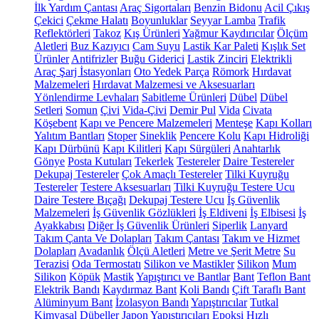
İlk Yardım Çantası
Araç Sigortaları
Benzin Bidonu
Acil Çıkış
Çekici
Çekme Halatı
Boyunluklar
Seyyar Lamba
Trafik
Reflektörleri
Takoz
Kış Ürünleri
Yağmur Kaydırıcılar
Ölçüm
Aletleri
Buz Kazıyıcı
Cam Suyu
Lastik Kar Paleti
Kışlık Set
Ürünler
Antifrizler
Buğu Giderici
Lastik Zinciri
Elektrikli
Araç Şarj İstasyonları
Oto Yedek Parça
Römork
Hırdavat
Malzemeleri
Hırdavat Malzemesi ve Aksesuarları
Yönlendirme Levhaları
Sabitleme Ürünleri
Dübel
Dübel
Setleri
Somun
Çivi
Vida-Çivi
Demir Pul
Vida
Civata
Köşebent
Kapı ve Pencere Malzemeleri
Menteşe
Kapı Kolları
Yalıtım Bantları
Stoper
Sineklik
Pencere Kolu
Kapı Hidroliği
Kapı Dürbünü
Kapı Kilitleri
Kapı Sürgüleri
Anahtarlık
Gönye
Posta Kutuları
Tekerlek
Testereler
Daire Testereler
Dekupaj Testereler
Çok Amaçlı Testereler
Tilki Kuyruğu
Testereler
Testere Aksesuarları
Tilki Kuyruğu Testere Ucu
Daire Testere Bıçağı
Dekupaj Testere Ucu
İş Güvenlik
Malzemeleri
İş Güvenlik Gözlükleri
İş Eldiveni
İş Elbisesi
İş
Ayakkabısı
Diğer İş Güvenlik Ürünleri
Siperlik
Lanyard
Takım Çanta Ve Dolapları
Takım Çantası
Takım ve Hizmet
Dolapları
Avadanlık
Ölçü Aletleri
Metre ve Şerit Metre
Su
Terazisi
Oda Termostatı
Silikon ve Mastikler
Silikon
Mum
Silikon
Köpük
Mastik
Yapıştırıcı ve Bantlar
Bant
Teflon Bant
Elektrik Bandı
Kaydırmaz Bant
Koli Bandı
Çift Taraflı Bant
Alüminyum Bant
İzolasyon Bandı
Yapıştırıcılar
Tutkal
Kimyasal Dübeller
Japon Yapıştırıcıları
Epoksi
Hızlı