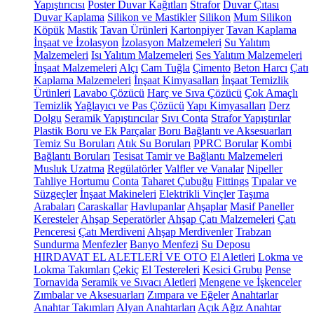
Yapıştırıcısı
Poster Duvar Kağıtları
Strafor
Duvar Çıtası
Duvar Kaplama
Silikon ve Mastikler
Silikon
Mum Silikon
Köpük
Mastik
Tavan Ürünleri
Kartonpiyer
Tavan Kaplama
İnşaat ve İzolasyon
İzolasyon Malzemeleri
Su Yalıtım
Malzemeleri
Isı Yalıtım Malzemeleri
Ses Yalıtım Malzemeleri
İnşaat Malzemeleri
Alçı
Cam Tuğla
Çimento
Beton Harcı
Çatı
Kaplama Malzemeleri
İnşaat Kimyasalları
İnşaat Temizlik
Ürünleri
Lavabo Çözücü
Harç ve Sıva Çözücü
Çok Amaçlı
Temizlik
Yağlayıcı ve Pas Çözücü
Yapı Kimyasalları
Derz
Dolgu
Seramik Yapıştırıcılar
Sıvı Conta
Strafor Yapıştırılar
Plastik Boru ve Ek Parçalar
Boru Bağlantı ve Aksesuarları
Temiz Su Boruları
Atık Su Boruları
PPRC Borular
Kombi
Bağlantı Boruları
Tesisat Tamir ve Bağlantı Malzemeleri
Musluk Uzatma
Regülatörler
Valfler ve Vanalar
Nipeller
Tahliye Hortumu
Conta
Taharet Çubuğu
Fittings
Tıpalar ve
Süzgeçler
İnşaat Makineleri
Elektrikli Vinçler
Taşıma
Arabaları
Caraskallar
Havlupanlar
Ahşaplar
Masif Paneller
Keresteler
Ahşap Seperatörler
Ahşap Çatı Malzemeleri
Çatı
Penceresi
Çatı Merdiveni
Ahşap Merdivenler
Trabzan
Sundurma
Menfezler
Banyo Menfezi
Su Deposu
HIRDAVAT EL ALETLERİ VE OTO
El Aletleri
Lokma ve
Lokma Takımları
Çekiç
El Testereleri
Kesici Grubu
Pense
Tornavida
Seramik ve Sıvacı Aletleri
Mengene ve İşkenceler
Zımbalar ve Aksesuarları
Zımpara ve Eğeler
Anahtarlar
Anahtar Takımları
Alyan Anahtarları
Açık Ağız Anahtar