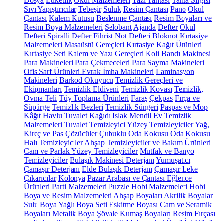
Dosya
Etiketlik
Okul Malzemeleri
Yazı Tahtası
Tahta Silgisi
Sıvı Yapıştırıcılar
Tebeşir
Suluk
Resim Çantası
Pano
Okul
Çantası
Kalem Kutusu
Beslenme Çantası
Resim Boyaları ve
Resim Boya Malzemeleri
Selobant
Ajanda
Defter
Okul
Defteri
Spiralli Defter
Fihrist
Not Defteri
Bloknot
Kırtasiye
Malzemeleri
Masaüstü Gereçleri
Kırtasiye Kağıt Ürünleri
Kırtasiye Seti
Kalem ve Yazı Gereçleri
Koli Bandı Makinesi
Para Makineleri
Para Çekmeceleri
Para Sayma Makineleri
Ofis Sarf Ürünleri
Evrak İmha Makineleri
Laminasyon
Makineleri
Barkod Okuyucu
Temizlik Gereçleri ve
Ekipmanları
Temizlik Eldiveni
Temizlik Kovası
Temizlik,
Ovma Teli
Tüy Toplama Ürünleri
Faraş
Çekpas
Fırça ve
Süpürge
Temizlik Bezleri
Temizlik Süngeri
Paspas ve Mop
Kâğıt Havlu
Tuvalet Kağıdı
Islak Mendil
Ev Temizlik
Malzemeleri
Tuvalet Temizleyici
Yüzey Temizleyiciler
Yağ,
Kireç ve Pas Çözücüler
Çubuklu Oda Kokusu
Oda Kokusu
Halı Temizleyiciler
Ahşap Temizleyiciler ve Bakım Ürünleri
Cam ve Parlak Yüzey Temizleyiciler
Mutfak ve Banyo
Temizleyiciler
Bulaşık Makinesi Deterjanı
Yumuşatıcı
Çamaşır Deterjanı
Elde Bulaşık Deterjanı
Çamaşır Leke
Çıkarıcılar
Kolonya
Pazar Arabası ve Çantası
Eğlence
Ürünleri
Parti Malzemeleri
Puzzle
Hobi Malzemeleri
Hobi
Boya ve Resim Malzemeleri
Ahşap Boyaları
Akrilik Boyalar
Sulu Boya
Yağlı Boya Seti
Eskitme Boyası
Cam ve Seramik
Boyaları
Metalik Boya
Şövale
Kumaş Boyaları
Resim Fırçası