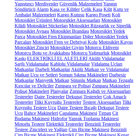
Yapıştırıcı
Merdivenler
Güvenlik Malzemeleri
Yangın
Söndürücü
Alarm
Kasa ve Kilitler
Çelik Kasa
Kilit
Kutu ve
Ambalaj Malzemeleri
Kargo Kutusu
Kargo Poşeti
Koli
Motosiklet Ürünleri
Motorsiklet Aksesuarları
Motosiklet
Kilidi
Motosiklet Stickerları
Motosiklet Rüzgarlık ve Siperlik
Motosiklet Aynası
Motosiklet Brandası
Motorsiklet Yedek
Parça
Motosiklet Fren Ekipmanları
Diğer Motosiklet Yedek
Parçaları
Motosiklet Fren ve Debriyaj Kolu
Motosiklet Kayışı
Motosiklet Zinciri
Motosiklet Giyim
Motorcu Eldiveni
Motorcu Botu ve Ayakkabısı
Motorcu Yağmurluk
Motosiklet
Kaskı
ELEKTRİKLİ EL ALETLERİ
Akülü Vidalamalar
Şarjlı Vidalamalar
Kablolu Vidalamalar
Vidalama Uçları
Matkaplar
Darbeli Matkaplar
Akülü Matkap ve Vidalamalar
Matkap Ucu ve Setleri
Somun Sıkma Makineleri
Darbesiz
Matkaplar
Manyetik Matkap
Sütunlu Matkap
Matkap Tezgahı
Kırıcılar ve Deliciler
Zımpara ve Polisaj
Zımpara Makineleri
Polisaj Makineleri
Planyalar
Zımpara Kağıdı ve Aksesuarları
Testereler
Daire Testereler
Dekupaj Testereler
Çok Amaçlı
Testereler
Tilki Kuyruğu Testereler
Testere Aksesuarları
Tilki
Kuyruğu Testere Ucu
Daire Testere Bıçağı
Dekupaj Testere
Ucu
Bahçe Makineleri
Çapalama Makinesi
Tırpan
Çit
Budama Makinesi
Hidrofor
Yaprak Toplama Makinesi
Motorlu Testere
Elektrikli Testereler
Benzinli Testereler
Testere Zincirleri ve Yağları
Çim Biçme Makinesi
Benzinli
Çim Biçme Makinesi
Elektrikli Çim Biçme Makinesi
Kenar