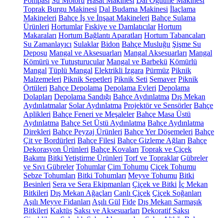
Pompası
Su Motoru
Hasat Makinesi
Dal Öğütme Makinesi
Toprak Burgu Makinesi
Dal Budama Makinesi
İlaçlama
Makineleri
Bahçe İş ve İnşaat Makineleri
Bahçe Sulama
Ürünleri
Hortumlar
Fıskiye ve Damlatıcılar
Hortum
Makaraları
Hortum Bağlantı Aparatları
Hortum Tabancaları
Su Zamanlayıcı
Sulaklar
Bidon
Bahçe Musluğu
Şişme Su
Deposu
Mangal ve Aksesuarları
Mangal Aksesuarları
Mangal
Kömürü ve Tutuşturucular
Mangal ve Barbekü
Kömürlü
Mangal
Tüplü Mangal
Elektrikli Izgara
Pürmüz
Piknik
Malzemeleri
Piknik Sepetleri
Piknik Seti
Semaver
Piknik
Örtüleri
Bahçe Depolama
Depolama Evleri
Depolama
Dolapları
Depolama Sandığı
Bahçe Aydınlatma
Dış Mekan
Aydınlatmalar
Solar Aydınlatma
Projektör ve Sensörler
Bahçe
Aplikleri
Bahçe Feneri ve Meşaleler
Bahçe Masa Üstü
Aydınlatma
Bahçe Set Üstü Aydınlatma
Bahçe Aydınlatma
Direkleri
Bahçe Peyzaj Ürünleri
Bahçe Yer Döşemeleri
Bahçe
Çit ve Bordürleri
Bahçe Filesi
Bahçe Gizleme Ağları
Bahçe
Dekorasyon Ürünleri
Bahçe Kovaları
Toprak ve Çiçek
Bakımı
Bitki Yetiştirme Ürünleri
Torf ve Topraklar
Gübreler
ve Sıvı Gübreler
Tohumlar
Çim Tohumu
Çiçek Tohumu
Sebze Tohumları
Bitki Tohumları
Meyve Tohumu
Bitki
Besinleri
Sera ve Sera Ekipmanları
Çiçek ve Bitki
İç Mekan
Bitkileri
Dış Mekan Ağaçları
Canlı Çiçek
Çiçek Soğanları
Aşılı Meyve Fidanları
Aşılı Gül
Fide
Dış Mekan Sarmaşık
Bitkileri
Kaktüs
Saksı ve Aksesuarları
Dekoratif Saksı