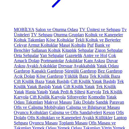
MOBİLYA
Salon ve Oturma Odası
TV Ünitesi ve Sehpası
Tv
Üniteleri
TV Sehpası
Oturma Grupları
Koltuk ve Kanepeler
Koltuk Takımları
Köşe Koltuklar
Tekli Koltuk ve Berjerler
Çekyat
Armut Koltuklar
Masaj Koltuğu
Puf
Bank ve
Benchler
Sallanan Koltuk
Kitaplık
Sehpalar
Zigon Sehpalar
Orta Sehpalar
Yan Sehpalar
Gazetelik
Antre ve Hol
Çok
Amaçlı Dolap
Portmantolar
Askılıklar
Kapı Askısı
Duvar
Askısı
Ayaklı Askılıklar
Dresuar
Ayakkabılık
Yatak Odası
Gardırop
Kapaklı Gardırop
Sürgülü Gardırop
Bez Gardırop
Açık Dolap
Köşe Gardırop
Yüklük
Baza
Tek Kişilik Baza
Çift Kişilik Baza
Yatak Başlığı
Çift Kişilik Yatak Başlığı
Tek
Kişilik Yatak Başlığı
Yatak
Çift Kişilik Yatak
Tek Kişilik
Yatak
Hasta Yatağı
Yatak Pedi & Şiltesi
Karyola
Tek Kişilik
Karyola
Çift Kişilik Karyola
Şifonyerler
Komodin
Yatak
Odası Takımları
Makyaj Masası
Takı Dolabı
Sandık
Paravan
Ofis ve Çalışma Mobilyaları
Çalışma ve Bilgisayar Masası
Oyuncu Koltukları
Çalışma ve Ofis Sandalyeleri
Keson
Ofis
Dolabı
Ofis Koltukları ve Kanepeleri
Ayaklı Küllükler
Laptop
Sehpası
Oyuncu Masası
Toplantı Masası
Ofis Masası ve
Takımları
Yemek Odası
Yemek Odası Takımları
Vitrin
Yemek