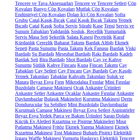
Tencere ve Tava Aksesuarları
Tencere ve Tencere Setleri
Çöp
Kovaları
Banyo Çöp Kovaları
Mutfak Çöp Kovaları
Endüstriyel Çöp Kovaları
Dolap İçi Çöp Kovaları
Sofra
Grubu
Çatal,Kaşık,Bıçak
Çatal Kaşık Bıçak Takımı
Yemek
Bıçağı
Çatal
Kaşık
Sofra Servis
Sürahi
Kase
Tepsi
Servis ve
Sunum Tabakları
Yağdanlık
Sosluk, Reçellik
Yumurtalık
Servis Maşa Seti
Şekerlik
Salata Kasesi
Peçetelik
Karaf
Kürdanlık
Çerezlik
Baharat Takımı
Bardak Altlığı
Ekmek
Sepeti
Pasta Sunumu
Pasta Takımı
Kek Fanusu
Bardak
Viski
Bardağı
Su Bardağı
Meşrubat Bardağı
Rakı Bardağı
Kadeh
Bardak Seti
Bira Bardağı
Shot Bardağı
Çay ve Kahve
Sunumu
Sütlük
Kahve Fincanı
Kupa
Fincan Takımı
Çay
Tabakları
Çay Setleri
Çay Fincanı
Çay Bardağı
Çay Kaşığı
Yemek Takımları
Tabaklar
Kahvaltı Takımları
Suluk ve
Matara
Beyaz Eşya
Fırın
Mikrodalga Fırınlar
Mini Fırınlar
Buzdolabı
Çamaşır Makinesi
Ocak
Ankastre Ürünleri
Ankastre Setler
Ankastre Ocaklar
Ankastre Fırınlar
Ankastre
Davlumbazlar
Bulaşık Makineleri
Kurutma Makinesi
Derin
Dondurucular
Su Sebilleri
Mini Buzdolabı
Davlumbazlar
Kurutmalı Çamaşır Makinesi
Beyaz Eşya Setleri
Aspiratörler
Beyaz Eşya Yedek Parça ve Bakım Ürünleri
Şarap Dolabı
Küçük Ev Aletleri
Kızartma ve Pişirme Makineleri
Mısır
Patlatma Makinesi
Fritöz
Ekmek Yapma Makinesi
Ekmek
Kızartma Makinesi
Tost Makinesi
Buharlı Pişirici
Elektrikli
Izgara
Waffle Makinesi
Yumurta Haşlayıcı
Elektrikli Tencere