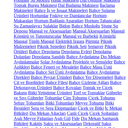
Pompası
Su Motoru
Hasat Makinesi
Dal Öğütme Makinesi
Toprak Burgu Makinesi
Dal Budama Makinesi
İlaçlama
Makineleri
Bahçe İş ve İnşaat Makineleri
Bahçe Sulama
Ürünleri
Hortumlar
Fıskiye ve Damlatıcılar
Hortum
Makaraları
Hortum Bağlantı Aparatları
Hortum Tabancaları
Su Zamanlayıcı
Sulaklar
Bidon
Bahçe Musluğu
Şişme Su
Deposu
Mangal ve Aksesuarları
Mangal Aksesuarları
Mangal
Kömürü ve Tutuşturucular
Mangal ve Barbekü
Kömürlü
Mangal
Tüplü Mangal
Elektrikli Izgara
Pürmüz
Piknik
Malzemeleri
Piknik Sepetleri
Piknik Seti
Semaver
Piknik
Örtüleri
Bahçe Depolama
Depolama Evleri
Depolama
Dolapları
Depolama Sandığı
Bahçe Aydınlatma
Dış Mekan
Aydınlatmalar
Solar Aydınlatma
Projektör ve Sensörler
Bahçe
Aplikleri
Bahçe Feneri ve Meşaleler
Bahçe Masa Üstü
Aydınlatma
Bahçe Set Üstü Aydınlatma
Bahçe Aydınlatma
Direkleri
Bahçe Peyzaj Ürünleri
Bahçe Yer Döşemeleri
Bahçe
Çit ve Bordürleri
Bahçe Filesi
Bahçe Gizleme Ağları
Bahçe
Dekorasyon Ürünleri
Bahçe Kovaları
Toprak ve Çiçek
Bakımı
Bitki Yetiştirme Ürünleri
Torf ve Topraklar
Gübreler
ve Sıvı Gübreler
Tohumlar
Çim Tohumu
Çiçek Tohumu
Sebze Tohumları
Bitki Tohumları
Meyve Tohumu
Bitki
Besinleri
Sera ve Sera Ekipmanları
Çiçek ve Bitki
İç Mekan
Bitkileri
Dış Mekan Ağaçları
Canlı Çiçek
Çiçek Soğanları
Aşılı Meyve Fidanları
Aşılı Gül
Fide
Dış Mekan Sarmaşık
Bitkileri
Kaktüs
Saksı ve Aksesuarları
Dekoratif Saksı