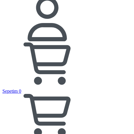
Sepetim
0