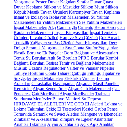
Yapıştırıcısı
Poster Duvar Kağıtları
Strafor
Duvar Çıtası
Duvar Kaplama
Silikon ve Mastikler
Silikon
Mum Silikon
Köpük
Mastik
Tavan Ürünleri
Kartonpiyer
Tavan Kaplama
İnşaat ve İzolasyon
İzolasyon Malzemeleri
Su Yalıtım
Malzemeleri
Isı Yalıtım Malzemeleri
Ses Yalıtım Malzemeleri
İnşaat Malzemeleri
Alçı
Cam Tuğla
Çimento
Beton Harcı
Çatı
Kaplama Malzemeleri
İnşaat Kimyasalları
İnşaat Temizlik
Ürünleri
Lavabo Çözücü
Harç ve Sıva Çözücü
Çok Amaçlı
Temizlik
Yağlayıcı ve Pas Çözücü
Yapı Kimyasalları
Derz
Dolgu
Seramik Yapıştırıcılar
Sıvı Conta
Strafor Yapıştırılar
Plastik Boru ve Ek Parçalar
Boru Bağlantı ve Aksesuarları
Temiz Su Boruları
Atık Su Boruları
PPRC Borular
Kombi
Bağlantı Boruları
Tesisat Tamir ve Bağlantı Malzemeleri
Musluk Uzatma
Regülatörler
Valfler ve Vanalar
Nipeller
Tahliye Hortumu
Conta
Taharet Çubuğu
Fittings
Tıpalar ve
Süzgeçler
İnşaat Makineleri
Elektrikli Vinçler
Taşıma
Arabaları
Caraskallar
Havlupanlar
Ahşaplar
Masif Paneller
Keresteler
Ahşap Seperatörler
Ahşap Çatı Malzemeleri
Çatı
Penceresi
Çatı Merdiveni
Ahşap Merdivenler
Trabzan
Sundurma
Menfezler
Banyo Menfezi
Su Deposu
HIRDAVAT EL ALETLERİ VE OTO
El Aletleri
Lokma ve
Lokma Takımları
Çekiç
El Testereleri
Kesici Grubu
Pense
Tornavida
Seramik ve Sıvacı Aletleri
Mengene ve İşkenceler
Zımbalar ve Aksesuarları
Zımpara ve Eğeler
Anahtarlar
Anahtar Takımları
Alyan Anahtarları
Açık Ağız Anahtar