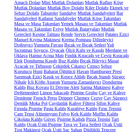
Amaçlı Dolap
Mini Mutfak Dolapları
Mutfak Rafları
Köşe
Mutfak Dolapları
Mutfak Boy Dolabı
Kiler Dolabı
Ekmek ve
Sebze Dolabı
Tabureler
Sandalye
Mutfak Sandalyeleri
Bar
Sandalyeleri
Katlanır Sandalyeler
Mutfak Köşe Takımları
Masa ve Masa Takımları
Yemek Masası ve Takımları
Mutfak
Masası ve Takımları
Eviye
Mutfak Bataryaları
Mutfak
Gereçleri
Kesme Tahtası
Rende
Servis Gereçleri
Patates Ezici
Manuel Kıyma Makinesi
Krema Pompası
Dilimleyici
Doğrayıcı
Yumurta Fırçası
Bıçak ve Bıçak Setleri
Yağ
Sıçratmaz
Soyucu, Oyacak
Ölçü Kabı ve Kaşığı
Merdane ve
Oklava
Hamur Açma Matı
Fındık Kıracağı ve Ceviz Kıracağı
Elek
Dondurma Kaşığı
Buz Kalıbı
Bıçak Bileyici Masat
Açacak ve Tirbuşon
Çekirdek Çıkarıcı
Çırpıcı
Sebze
Kurutucu
Huni
Baharat Öğütücü
Havan
Hamburger Presi
Sarımsak Ezici
Kaşık ve Kepçe Altlığı
Bıçak Standı
Süzgeç
Nihale
İçli Köfte Aparatı
Yumurta Zamanlayıcı
Dondurma
Kalıbı
Buz Kovası
Et Dövme Aleti
Sarma Makinesi
Kahve
Değirmenleri
Limon Sıkacağı
Pişirme Grubu
Çay ve Kahve
Demleme
French Press
Dripper
Chemex
Cezve
Çay Süzgeci
Demlik
Moka Pot
Çaydanlık
Kahve Filtresi
Sifon Kahve
Fırında Pişirme
Pasta Kalıbı
Kurabiye Kalıbı
Fırın Tepsisi
Cam Tepsi
Alüminyum Folyo
Kek Kalıbı
Muffin Kalıbı
Çikolata Kalıbı
Güveç
Pişirme Kağıdı
Pizza Tepsisi
Tart
Kalıbı
Ocak Üstü Pişirme
Tava ve Tava Setleri
Ocak Üstü
Tost Makinesi
Ocak Üstü Sac
Sahan
Düdüklü Tencere