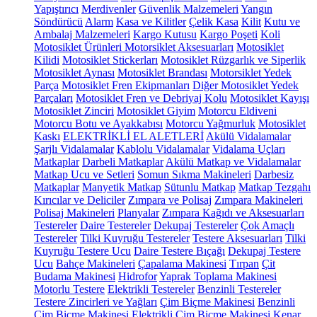
Yapıştırıcı
Merdivenler
Güvenlik Malzemeleri
Yangın
Söndürücü
Alarm
Kasa ve Kilitler
Çelik Kasa
Kilit
Kutu ve
Ambalaj Malzemeleri
Kargo Kutusu
Kargo Poşeti
Koli
Motosiklet Ürünleri
Motorsiklet Aksesuarları
Motosiklet
Kilidi
Motosiklet Stickerları
Motosiklet Rüzgarlık ve Siperlik
Motosiklet Aynası
Motosiklet Brandası
Motorsiklet Yedek
Parça
Motosiklet Fren Ekipmanları
Diğer Motosiklet Yedek
Parçaları
Motosiklet Fren ve Debriyaj Kolu
Motosiklet Kayışı
Motosiklet Zinciri
Motosiklet Giyim
Motorcu Eldiveni
Motorcu Botu ve Ayakkabısı
Motorcu Yağmurluk
Motosiklet
Kaskı
ELEKTRİKLİ EL ALETLERİ
Akülü Vidalamalar
Şarjlı Vidalamalar
Kablolu Vidalamalar
Vidalama Uçları
Matkaplar
Darbeli Matkaplar
Akülü Matkap ve Vidalamalar
Matkap Ucu ve Setleri
Somun Sıkma Makineleri
Darbesiz
Matkaplar
Manyetik Matkap
Sütunlu Matkap
Matkap Tezgahı
Kırıcılar ve Deliciler
Zımpara ve Polisaj
Zımpara Makineleri
Polisaj Makineleri
Planyalar
Zımpara Kağıdı ve Aksesuarları
Testereler
Daire Testereler
Dekupaj Testereler
Çok Amaçlı
Testereler
Tilki Kuyruğu Testereler
Testere Aksesuarları
Tilki
Kuyruğu Testere Ucu
Daire Testere Bıçağı
Dekupaj Testere
Ucu
Bahçe Makineleri
Çapalama Makinesi
Tırpan
Çit
Budama Makinesi
Hidrofor
Yaprak Toplama Makinesi
Motorlu Testere
Elektrikli Testereler
Benzinli Testereler
Testere Zincirleri ve Yağları
Çim Biçme Makinesi
Benzinli
Çim Biçme Makinesi
Elektrikli Çim Biçme Makinesi
Kenar