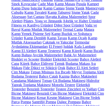
Sinek Kovucular
Çadır Matı
Kamp Masası
Pusula
Kampet
Kamp Duşu
Isıtıcılar
Kamp Çantası
Şişme Yastık
Magnezyum
Çubuğu
Kamp Tuvaleti
Kamp Taburesi
Şişme Yatak
Çadır
Aksesuarı
Sırt Çantası
Hayatta Kalma Malzemeleri
Spor
Aletleri
Pilates, Yoga ve Jimnastik
Ağırlık ve Halter Ürünleri
Fitness ve Kardiyo Ürünleri
Diğer Spor Ürünleri
Valiz ve
Bavul
Kamp Mutfak Malzemeleri
Termal Çanta
Matara
Kamp Yemek Pişirme Seti
Kamp Buzluk ve Soğutucu
Ürünler
Kamp Demliği
Kamp Tavası
Kamp Ocağı
Kamp
Mutfak Aksesuarları
Çakmak ve Yakıcılar
Termoslar
Aydınlatma Ekipmanları
El Feneri
Işıldak
Kafa Lambası
Kamp El Aletleri
Kamp Testeresi
Kamp Küreği
Kamp Bıçağı
Kamp Baltası
Avcılık Malzemeleri
Balık Av Malzemeleri
Bisiklet ve Scooter
Bisiklet
Elektrikli Scooter
Bahçe Aletleri
Çapa
Kürek
Bahçe Eldiveni
Tırmık
Budama Makası
Aşı
Makası
Fide Dikici ve Sökücü
Orak
Bahçe El Aleti Setleri
Çim Makası
Tırpan Misinası
Aşı Bıçağı
Meyve Toplama Aleti
Budama Testeresi
Bahçe Çatalı
Kazma
Bahçe Makineleri
Çapalama Makinesi
Tırpan
Çit Budama Makinesi
Hidrofor
Yaprak Toplama Makinesi
Motorlu Testere
Elektrikli
Testereler
Benzinli Testereler
Testere Zincirleri ve Yağları
Çim
Biçme Makinesi
Benzinli Çim Biçme Makinesi
Elektrikli Çim
Biçme Makinesi
Kenar Kesme Makinesi
Çim Biçme Yedek
Parça
Pompa
Santrifüj Pompa
Dalgıç Pompası
Bahçe