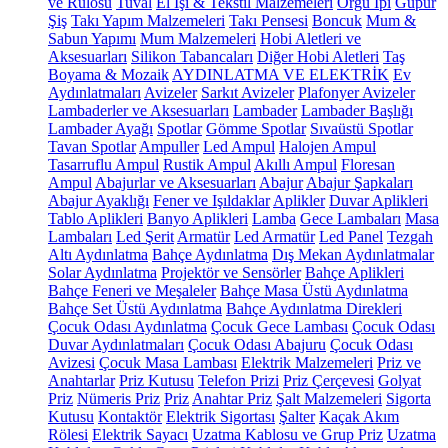
ve Rulosu
Tuval
El İşi & Tekstil Malzemeleri
Örgü İpi
Güpür
Şiş
Takı Yapım Malzemeleri
Takı Pensesi
Boncuk
Mum &
Sabun Yapımı
Mum Malzemeleri
Hobi Aletleri ve
Aksesuarları
Silikon Tabancaları
Diğer Hobi Aletleri
Taş
Boyama & Mozaik
AYDINLATMA VE ELEKTRİK
Ev
Aydınlatmaları
Avizeler
Sarkıt Avizeler
Plafonyer Avizeler
Lambaderler ve Aksesuarları
Lambader
Lambader Başlığı
Lambader Ayağı
Spotlar
Gömme Spotlar
Sıvaüstü Spotlar
Tavan Spotlar
Ampuller
Led Ampul
Halojen Ampul
Tasarruflu Ampul
Rustik Ampul
Akıllı Ampul
Floresan
Ampul
Abajurlar ve Aksesuarları
Abajur
Abajur Şapkaları
Abajur Ayaklığı
Fener ve Işıldaklar
Aplikler
Duvar Aplikleri
Tablo Aplikleri
Banyo Aplikleri
Lamba
Gece Lambaları
Masa
Lambaları
Led Şerit
Armatür
Led Armatür
Led Panel
Tezgah
Altı Aydınlatma
Bahçe Aydınlatma
Dış Mekan Aydınlatmalar
Solar Aydınlatma
Projektör ve Sensörler
Bahçe Aplikleri
Bahçe Feneri ve Meşaleler
Bahçe Masa Üstü Aydınlatma
Bahçe Set Üstü Aydınlatma
Bahçe Aydınlatma Direkleri
Çocuk Odası Aydınlatma
Çocuk Gece Lambası
Çocuk Odası
Duvar Aydınlatmaları
Çocuk Odası Abajuru
Çocuk Odası
Avizesi
Çocuk Masa Lambası
Elektrik Malzemeleri
Priz ve
Anahtarlar
Priz Kutusu
Telefon Prizi
Priz Çerçevesi
Golyat
Priz
Nümeris Priz
Priz
Anahtar Priz
Şalt Malzemeleri
Sigorta
Kutusu
Kontaktör
Elektrik Sigortası
Şalter
Kaçak Akım
Rölesi
Elektrik Sayacı
Uzatma Kablosu ve Grup Priz
Uzatma