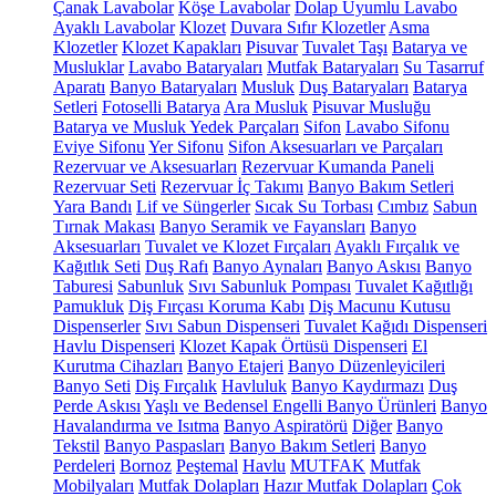
Çanak Lavabolar
Köşe Lavabolar
Dolap Uyumlu Lavabo
Ayaklı Lavabolar
Klozet
Duvara Sıfır Klozetler
Asma
Klozetler
Klozet Kapakları
Pisuvar
Tuvalet Taşı
Batarya ve
Musluklar
Lavabo Bataryaları
Mutfak Bataryaları
Su Tasarruf
Aparatı
Banyo Bataryaları
Musluk
Duş Bataryaları
Batarya
Setleri
Fotoselli Batarya
Ara Musluk
Pisuvar Musluğu
Batarya ve Musluk Yedek Parçaları
Sifon
Lavabo Sifonu
Eviye Sifonu
Yer Sifonu
Sifon Aksesuarları ve Parçaları
Rezervuar ve Aksesuarları
Rezervuar Kumanda Paneli
Rezervuar Seti
Rezervuar İç Takımı
Banyo Bakım Setleri
Yara Bandı
Lif ve Süngerler
Sıcak Su Torbası
Cımbız
Sabun
Tırnak Makası
Banyo Seramik ve Fayansları
Banyo
Aksesuarları
Tuvalet ve Klozet Fırçaları
Ayaklı Fırçalık ve
Kağıtlık Seti
Duş Rafı
Banyo Aynaları
Banyo Askısı
Banyo
Taburesi
Sabunluk
Sıvı Sabunluk Pompası
Tuvalet Kağıtlığı
Pamukluk
Diş Fırçası Koruma Kabı
Diş Macunu Kutusu
Dispenserler
Sıvı Sabun Dispenseri
Tuvalet Kağıdı Dispenseri
Havlu Dispenseri
Klozet Kapak Örtüsü Dispenseri
El
Kurutma Cihazları
Banyo Etajeri
Banyo Düzenleyicileri
Banyo Seti
Diş Fırçalık
Havluluk
Banyo Kaydırmazı
Duş
Perde Askısı
Yaşlı ve Bedensel Engelli Banyo Ürünleri
Banyo
Havalandırma ve Isıtma
Banyo Aspiratörü
Diğer
Banyo
Tekstil
Banyo Paspasları
Banyo Bakım Setleri
Banyo
Perdeleri
Bornoz
Peştemal
Havlu
MUTFAK
Mutfak
Mobilyaları
Mutfak Dolapları
Hazır Mutfak Dolapları
Çok