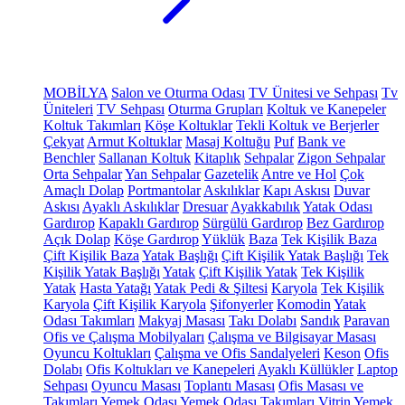
MOBİLYA
Salon ve Oturma Odası
TV Ünitesi ve Sehpası
Tv
Üniteleri
TV Sehpası
Oturma Grupları
Koltuk ve Kanepeler
Koltuk Takımları
Köşe Koltuklar
Tekli Koltuk ve Berjerler
Çekyat
Armut Koltuklar
Masaj Koltuğu
Puf
Bank ve
Benchler
Sallanan Koltuk
Kitaplık
Sehpalar
Zigon Sehpalar
Orta Sehpalar
Yan Sehpalar
Gazetelik
Antre ve Hol
Çok
Amaçlı Dolap
Portmantolar
Askılıklar
Kapı Askısı
Duvar
Askısı
Ayaklı Askılıklar
Dresuar
Ayakkabılık
Yatak Odası
Gardırop
Kapaklı Gardırop
Sürgülü Gardırop
Bez Gardırop
Açık Dolap
Köşe Gardırop
Yüklük
Baza
Tek Kişilik Baza
Çift Kişilik Baza
Yatak Başlığı
Çift Kişilik Yatak Başlığı
Tek
Kişilik Yatak Başlığı
Yatak
Çift Kişilik Yatak
Tek Kişilik
Yatak
Hasta Yatağı
Yatak Pedi & Şiltesi
Karyola
Tek Kişilik
Karyola
Çift Kişilik Karyola
Şifonyerler
Komodin
Yatak
Odası Takımları
Makyaj Masası
Takı Dolabı
Sandık
Paravan
Ofis ve Çalışma Mobilyaları
Çalışma ve Bilgisayar Masası
Oyuncu Koltukları
Çalışma ve Ofis Sandalyeleri
Keson
Ofis
Dolabı
Ofis Koltukları ve Kanepeleri
Ayaklı Küllükler
Laptop
Sehpası
Oyuncu Masası
Toplantı Masası
Ofis Masası ve
Takımları
Yemek Odası
Yemek Odası Takımları
Vitrin
Yemek