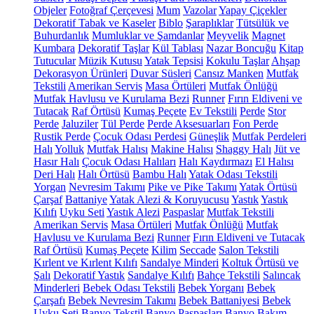
Objeler
Fotoğraf Çerçevesi
Mum
Vazolar
Yapay Çiçekler
Dekoratif Tabak ve Kaseler
Biblo
Şaraplıklar
Tütsülük ve
Buhurdanlık
Mumluklar ve Şamdanlar
Meyvelik
Magnet
Kumbara
Dekoratif Taşlar
Kül Tablası
Nazar Boncuğu
Kitap
Tutucular
Müzik Kutusu
Yatak Tepsisi
Kokulu Taşlar
Ahşap
Dekorasyon Ürünleri
Duvar Süsleri
Cansız Manken
Mutfak
Tekstili
Amerikan Servis
Masa Örtüleri
Mutfak Önlüğü
Mutfak Havlusu ve Kurulama Bezi
Runner
Fırın Eldiveni ve
Tutacak
Raf Örtüsü
Kumaş Peçete
Ev Tekstili
Perde
Stor
Perde
Jaluziler
Tül Perde
Perde Aksesuarları
Fon Perde
Rustik Perde
Çocuk Odası Perdesi
Güneşlik
Mutfak Perdeleri
Halı
Yolluk
Mutfak Halısı
Makine Halısı
Shaggy Halı
Jüt ve
Hasır Halı
Çocuk Odası Halıları
Halı Kaydırmazı
El Halısı
Deri Halı
Halı Örtüsü
Bambu Halı
Yatak Odası Tekstili
Yorgan
Nevresim Takımı
Pike ve Pike Takımı
Yatak Örtüsü
Çarşaf
Battaniye
Yatak Alezi & Koruyucusu
Yastık
Yastık
Kılıfı
Uyku Seti
Yastık Alezi
Paspaslar
Mutfak Tekstili
Amerikan Servis
Masa Örtüleri
Mutfak Önlüğü
Mutfak
Havlusu ve Kurulama Bezi
Runner
Fırın Eldiveni ve Tutacak
Raf Örtüsü
Kumaş Peçete
Kilim
Seccade
Salon Tekstili
Kırlent ve Kırlent Kılıfı
Sandalye Minderi
Koltuk Örtüsü ve
Şalı
Dekoratif Yastık
Sandalye Kılıfı
Bahçe Tekstili
Salıncak
Minderleri
Bebek Odası Tekstili
Bebek Yorganı
Bebek
Çarşafı
Bebek Nevresim Takımı
Bebek Battaniyesi
Bebek
Uyku Seti
Banyo Tekstil
Banyo Paspasları
Banyo Bakım