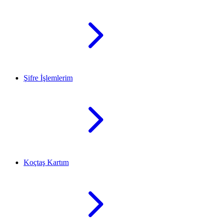
Şifre İşlemlerim
Koçtaş Kartım