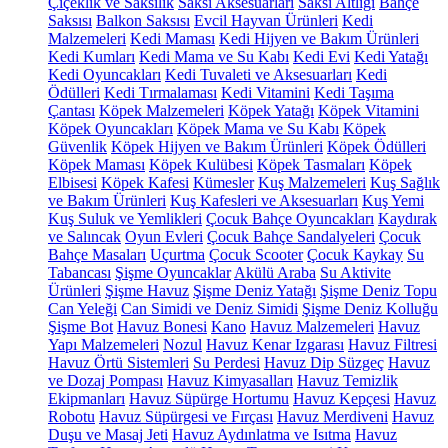
Çiçeklik ve Saksılık
Saksı Aksesuarları
Saksı Altlığı
Bahçe
Saksısı
Balkon Saksısı
Evcil Hayvan Ürünleri
Kedi
Malzemeleri
Kedi Maması
Kedi Hijyen ve Bakım Ürünleri
Kedi Kumları
Kedi Mama ve Su Kabı
Kedi Evi
Kedi Yatağı
Kedi Oyuncakları
Kedi Tuvaleti ve Aksesuarları
Kedi
Ödülleri
Kedi Tırmalaması
Kedi Vitamini
Kedi Taşıma
Çantası
Köpek Malzemeleri
Köpek Yatağı
Köpek Vitamini
Köpek Oyuncakları
Köpek Mama ve Su Kabı
Köpek
Güvenlik
Köpek Hijyen ve Bakım Ürünleri
Köpek Ödülleri
Köpek Maması
Köpek Kulübesi
Köpek Tasmaları
Köpek
Elbisesi
Köpek Kafesi
Kümesler
Kuş Malzemeleri
Kuş Sağlık
ve Bakım Ürünleri
Kuş Kafesleri ve Aksesuarları
Kuş Yemi
Kuş Suluk ve Yemlikleri
Çocuk Bahçe Oyuncakları
Kaydırak
ve Salıncak
Oyun Evleri
Çocuk Bahçe Sandalyeleri
Çocuk
Bahçe Masaları
Uçurtma
Çocuk Scooter
Çocuk Kaykay
Su
Tabancası
Şişme Oyuncaklar
Akülü Araba
Su Aktivite
Ürünleri
Şişme Havuz
Şişme Deniz Yatağı
Şişme Deniz Topu
Can Yeleği
Can Simidi ve Deniz Simidi
Şişme Deniz Kolluğu
Şişme Bot
Havuz Bonesi
Kano
Havuz Malzemeleri
Havuz
Yapı Malzemeleri
Nozul
Havuz Kenar Izgarası
Havuz Filtresi
Havuz Örtü Sistemleri
Su Perdesi
Havuz Dip Süzgeç
Havuz
ve Dozaj Pompası
Havuz Kimyasalları
Havuz Temizlik
Ekipmanları
Havuz Süpürge Hortumu
Havuz Kepçesi
Havuz
Robotu
Havuz Süpürgesi ve Fırçası
Havuz Merdiveni
Havuz
Duşu ve Masaj Jeti
Havuz Aydınlatma ve Isıtma
Havuz