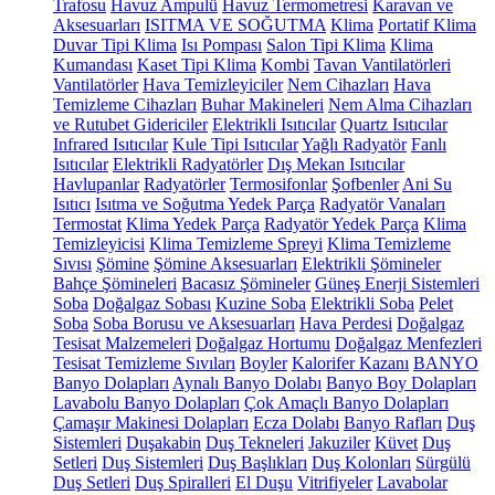
Trafosu
Havuz Ampulü
Havuz Termometresi
Karavan ve
Aksesuarları
ISITMA VE SOĞUTMA
Klima
Portatif Klima
Duvar Tipi Klima
Isı Pompası
Salon Tipi Klima
Klima
Kumandası
Kaset Tipi Klima
Kombi
Tavan Vantilatörleri
Vantilatörler
Hava Temizleyiciler
Nem Cihazları
Hava
Temizleme Cihazları
Buhar Makineleri
Nem Alma Cihazları
ve Rutubet Gidericiler
Elektrikli Isıtıcılar
Quartz Isıtıcılar
Infrared Isıtıcılar
Kule Tipi Isıtıcılar
Yağlı Radyatör
Fanlı
Isıtıcılar
Elektrikli Radyatörler
Dış Mekan Isıtıcılar
Havlupanlar
Radyatörler
Termosifonlar
Şofbenler
Ani Su
Isıtıcı
Isıtma ve Soğutma Yedek Parça
Radyatör Vanaları
Termostat
Klima Yedek Parça
Radyatör Yedek Parça
Klima
Temizleyicisi
Klima Temizleme Spreyi
Klima Temizleme
Sıvısı
Şömine
Şömine Aksesuarları
Elektrikli Şömineler
Bahçe Şömineleri
Bacasız Şömineler
Güneş Enerji Sistemleri
Soba
Doğalgaz Sobası
Kuzine Soba
Elektrikli Soba
Pelet
Soba
Soba Borusu ve Aksesuarları
Hava Perdesi
Doğalgaz
Tesisat Malzemeleri
Doğalgaz Hortumu
Doğalgaz Menfezleri
Tesisat Temizleme Sıvıları
Boyler
Kalorifer Kazanı
BANYO
Banyo Dolapları
Aynalı Banyo Dolabı
Banyo Boy Dolapları
Lavabolu Banyo Dolapları
Çok Amaçlı Banyo Dolapları
Çamaşır Makinesi Dolapları
Ecza Dolabı
Banyo Rafları
Duş
Sistemleri
Duşakabin
Duş Tekneleri
Jakuziler
Küvet
Duş
Setleri
Duş Sistemleri
Duş Başlıkları
Duş Kolonları
Sürgülü
Duş Setleri
Duş Spiralleri
El Duşu
Vitrifiyeler
Lavabolar