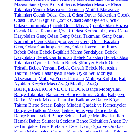
Masası Sandalyesi
Konsol
Servis Masaları
Masa ve Masa
Takımları
Yemek Masası ve Takımları
Mutfak Masası ve
Takımları
Çocuk Odası
Çocuk Odası Duvar Stickerları
Çocuk
Odası Duvar Kağıtları
Çocuk Odası Sandalyeleri
Çocuk
Odası Gardıropları
Çocuk Odası Masası
Çocuk Odası Bazası
Çocuk Odası Takımları
Çocuk Odası Komodini
Çocuk Odası
Karyolaları
Genç Odası
Genç Odası Takımları
Genç Odası
Komodini
Genç Odası Şifonyerleri
Genç Odası Bazaları
Genç Odası Gardıropları
Genç Odası Karyolaları
Ranza
Bebek Odası
Bebek Beşikleri
Mama Sandalyesi
Bebek
Karyolaları
Bebek Gardıropları
Bebek Yatakları
Bebek Odası
Takımları
Oyuncak Dolabı
Bebek Şifonyer
Bebek Odası
Tekstili
Bebek Yorganı
Bebek Çarşafı
Bebek Nevresim
Takımı
Bebek Battaniyesi
Bebek Uyku Seti
Mobilya
Aksesuarları
Mobilya Yedek Parçaları
Mobilya Kulpları
Raf
Ayakları
Keçeler
Masa Ayağı
Mobilya Ayağı
BAHÇE,BALKON VE OUTDOOR
Bahçe Mobilyaları
Bahçe Takımları
Balkon ve Bahçe Oturma Grubu
Bahçe ve
Balkon Yemek Masası Takımları
Balkon ve Bahçe Köşe
Takımı
Bistro Setleri
Bahçe Minderi
Çardak ve Kameriyeler
Bahçe ve Balkon Masası
Bahçe Şemsiyesi
Bahçe Bankı
Bahçe Sandalyeleri
Bahçe Sehpası
Bahçe Mobilya Kılıfları
Hamak
Bahçe Salıncağı
Şezlong
Bahçe Koltukları
Ahşap Ev
ve Bungalov
Tente
Prefabrik Evler
Kamp Spor ve Outdoor
Kamp Malzemeleri
Çadırlar
Kamp Sandalyesi
Uyku Tulumu