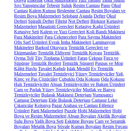
Dosya
Etiketlik
Okul Malzemeleri
Yazı Tahtası
Tahta Silgisi
Sıvı Yapıştırıcılar
Tebeşir
Suluk
Resim Çantası
Pano
Okul
Çantası
Kalem Kutusu
Beslenme Çantası
Resim Boyaları ve
Resim Boya Malzemeleri
Selobant
Ajanda
Defter
Okul
Defteri
Spiralli Defter
Fihrist
Not Defteri
Bloknot
Kırtasiye
Malzemeleri
Masaüstü Gereçleri
Kırtasiye Kağıt Ürünleri
Kırtasiye Seti
Kalem ve Yazı Gereçleri
Koli Bandı Makinesi
Para Makineleri
Para Çekmeceleri
Para Sayma Makineleri
Ofis Sarf Ürünleri
Evrak İmha Makineleri
Laminasyon
Makineleri
Barkod Okuyucu
Temizlik Gereçleri ve
Ekipmanları
Temizlik Eldiveni
Temizlik Kovası
Temizlik,
Ovma Teli
Tüy Toplama Ürünleri
Faraş
Çekpas
Fırça ve
Süpürge
Temizlik Bezleri
Temizlik Süngeri
Paspas ve Mop
Kâğıt Havlu
Tuvalet Kağıdı
Islak Mendil
Ev Temizlik
Malzemeleri
Tuvalet Temizleyici
Yüzey Temizleyiciler
Yağ,
Kireç ve Pas Çözücüler
Çubuklu Oda Kokusu
Oda Kokusu
Halı Temizleyiciler
Ahşap Temizleyiciler ve Bakım Ürünleri
Cam ve Parlak Yüzey Temizleyiciler
Mutfak ve Banyo
Temizleyiciler
Bulaşık Makinesi Deterjanı
Yumuşatıcı
Çamaşır Deterjanı
Elde Bulaşık Deterjanı
Çamaşır Leke
Çıkarıcılar
Kolonya
Pazar Arabası ve Çantası
Eğlence
Ürünleri
Parti Malzemeleri
Puzzle
Hobi Malzemeleri
Hobi
Boya ve Resim Malzemeleri
Ahşap Boyaları
Akrilik Boyalar
Sulu Boya
Yağlı Boya Seti
Eskitme Boyası
Cam ve Seramik
Boyaları
Metalik Boya
Şövale
Kumaş Boyaları
Resim Fırçası