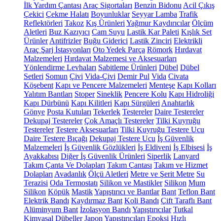
İlk Yardım Çantası
Araç Sigortaları
Benzin Bidonu
Acil Çıkış
Çekici
Çekme Halatı
Boyunluklar
Seyyar Lamba
Trafik
Reflektörleri
Takoz
Kış Ürünleri
Yağmur Kaydırıcılar
Ölçüm
Aletleri
Buz Kazıyıcı
Cam Suyu
Lastik Kar Paleti
Kışlık Set
Ürünler
Antifrizler
Buğu Giderici
Lastik Zinciri
Elektrikli
Araç Şarj İstasyonları
Oto Yedek Parça
Römork
Hırdavat
Malzemeleri
Hırdavat Malzemesi ve Aksesuarları
Yönlendirme Levhaları
Sabitleme Ürünleri
Dübel
Dübel
Setleri
Somun
Çivi
Vida-Çivi
Demir Pul
Vida
Civata
Köşebent
Kapı ve Pencere Malzemeleri
Menteşe
Kapı Kolları
Yalıtım Bantları
Stoper
Sineklik
Pencere Kolu
Kapı Hidroliği
Kapı Dürbünü
Kapı Kilitleri
Kapı Sürgüleri
Anahtarlık
Gönye
Posta Kutuları
Tekerlek
Testereler
Daire Testereler
Dekupaj Testereler
Çok Amaçlı Testereler
Tilki Kuyruğu
Testereler
Testere Aksesuarları
Tilki Kuyruğu Testere Ucu
Daire Testere Bıçağı
Dekupaj Testere Ucu
İş Güvenlik
Malzemeleri
İş Güvenlik Gözlükleri
İş Eldiveni
İş Elbisesi
İş
Ayakkabısı
Diğer İş Güvenlik Ürünleri
Siperlik
Lanyard
Takım Çanta Ve Dolapları
Takım Çantası
Takım ve Hizmet
Dolapları
Avadanlık
Ölçü Aletleri
Metre ve Şerit Metre
Su
Terazisi
Oda Termostatı
Silikon ve Mastikler
Silikon
Mum
Silikon
Köpük
Mastik
Yapıştırıcı ve Bantlar
Bant
Teflon Bant
Elektrik Bandı
Kaydırmaz Bant
Koli Bandı
Çift Taraflı Bant
Alüminyum Bant
İzolasyon Bandı
Yapıştırıcılar
Tutkal
Kimyasal Dübeller
Japon Yapıştırıcıları
Epoksi
Hızlı