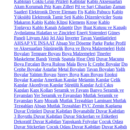
Kabloları
Çoklu Grup Prizleri
Kablolar
Kablo Aksesuarları
Akım Korumalı Priz
Kapı Zilleri
Pil ve Şarj Cihazları
Zaman
Saatleri
Elektronik Devre Elemanı
Fiş
Kablo Pabucu
Kablo
Yüksüğü
Elektronik Tamir Seti
Kablo Düzenleyiciler
Susta
Makaron Kablo
Kablo Klipsi
Klemens
Kroşe
Kablo
Toplayıcı
Kablo Kanalı
Adaptör
Duy
Buat Kutusu ve Kapağı
Aydınlatma Halatları ve Zincirleri
Enerji Sistemleri
Güneş
Paneli
Lityum Akü
Jel Akü
İnverter
Tavan Vantilatörleri
AHŞAP VE İNŞAAT
Ahşap Yer Döşeme
Parke
Parke Profil
ve Aksesuarları
Süpürgelik
Boya ve Boya Malzemeleri
Hobi
Boyaları
Tempare Boyası
Boya Malzemeleri
Tinerler
Maskeleme Bandı
Vernik
Spatula
Hışır Örtü
Duvar Macunu
Boya Fırçaları
Boya Rulosu
Mala
Boya
İç Cephe Boyalar
Dış
Cephe Boyalar
Astarlar
Metal Boyaları
Tavan Boyaları
Yağlı
Boyalar
Yalıtım Boyası
Sprey Boya
Kapı Boyası
Epoksi
Boyalar
Kapılar
Amerikan Kapılar
Melamin Kapılar
Çelik
Kapılar
Akordiyon Kapılar
Sürgülü Kapılar
Acil Çıkış
Kapıları
Kapı Kolları
Seramik ve Fayans
Banyo Seramik ve
Fayansları
Yer Seramik ve Fayansları
Mutfak Seramik ve
Fayansları
Karo
Mozaik
Mutfak Tezgahları
Laminant Mutfak
Tezgahları
Ahşap Mutfak Tezgahları
PVC Zemin Kaplama
Duvar Ürünleri
Duvar Kağıtları
Boyanabilir Duvar Kağıtları
3 Boyutlu Duvar Kağıtları
Duvar Stickerları ve Etiketleri
Dekoratif Duvar Kağıtları
Yapışkanlı Folyolar
Çocuk Odası
Duvar Stickerları
Çocuk Odası Duvar Kağıtları
Duvar Kağıdı