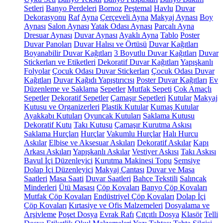
Setleri
Banyo Perdeleri
Bornoz
Peştemal
Havlu
Duvar
Dekorasyonu
Raf
Ayna
Çerçeveli Ayna
Makyaj Aynası
Boy
Aynası
Salon Aynası
Yatak Odası Aynası
Parçalı Ayna
Dresuar Aynası
Duvar Aynası
Ayaklı Ayna
Tablo
Poster
Duvar Panoları
Duvar Halısı ve Örtüsü
Duvar Kağıtları
Boyanabilir Duvar Kağıtları
3 Boyutlu Duvar Kağıtları
Duvar
Stickerları ve Etiketleri
Dekoratif Duvar Kağıtları
Yapışkanlı
Folyolar
Çocuk Odası Duvar Stickerları
Çocuk Odası Duvar
Kağıtları
Duvar Kağıdı Yapıştırıcısı
Poster Duvar Kağıtları
Ev
Düzenleme ve Saklama
Sepetler
Mutfak Sepeti
Çok Amaçlı
Sepetler
Dekoratif Sepetler
Çamaşır Sepetleri
Kutular
Makyaj
Kutusu ve Organizerleri
Plastik Kutular
Kumaş Kutular
Ayakkabı Kutuları
Oyuncak Kutuları
Saklama Kutusu
Dekoratif Kutu
Takı Kutusu
Çamaşır Kurutma Askısı
Saklama Hurçları
Hurçlar
Vakumlu Hurçlar
Halı Hurcu
Askılar
Elbise ve Aksesuar Askıları
Dekoratif Askılar
Kapı
Arkası Askıları
Yapışkanlı Askılar
Vestiyer Askısı
Takı Askısı
Bavul İçi Düzenleyici
Kurutma Makinesi Topu
Şemsiye
Dolap İçi Düzenleyici
Makyaj Çantası
Duvar ve Masa
Saatleri
Masa Saati
Duvar Saatleri
Bahçe Tekstili
Salıncak
Minderleri
Ütü Masası
Çöp Kovaları
Banyo Çöp Kovaları
Mutfak Çöp Kovaları
Endüstriyel Çöp Kovaları
Dolap İçi
Çöp Kovaları
Kırtasiye ve Ofis Malzemeleri
Dosyalama ve
Arşivleme
Poşet Dosya
Evrak Rafı
Çıtçıtlı Dosya
Klasör
Telli