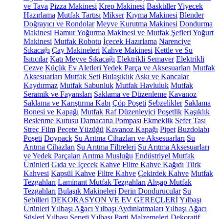
ve Tava
Pizza Makinesi
Krep Makinesi
Basküller
Yiyecek
Hazırlama
Mutfak Tartısı
Mikser
Kıyma Makinesi
Blender
Doğrayıcı ve Rondolar
Meyve Kurutma Makinesi
Dondurma
Makinesi
Hamur Yoğurma Makinesi ve Mutfak Şefleri
Yoğurt
Makinesi
Mutfak Robotu
İçecek Hazırlama
Narenciye
Sıkacağı
Çay Makineleri
Kahve Makinesi
Kettle ve Su
Isıtıcılar
Katı Meyve Sıkacağı
Elektrikli Semaver
Elektrikli
Cezve
Küçük Ev Aletleri Yedek Parça ve Aksesuarları
Mutfak
Aksesuarları
Mutfak Seti
Bulaşıklık
Askı ve Kancalar
Kaydırmaz
Mutfak Sabunluk
Mutfak Havluluk
Mutfak
Seramik ve Fayansları
Saklama ve Düzenleme
Kavanoz
Saklama ve Karıştırma Kabı
Çöp Poşeti
Sebzelikler
Saklama
Bonesi ve Kapağı
Mutfak Raf Düzenleyici
Poşetlik
Kaşıklık
Beslenme Kutusu
Damacana Pompası
Ekmeklik
Sefer Tası
Streç Film
Peçete Yüzüğü
Kavanoz Kapağı
Pipet
Buzdolabı
Poşeti
Doypack
Su Arıtma Cihazları ve Aksesuarları
Su
Arıtma Cihazları
Su Arıtma Filtreleri
Su Arıtma Aksesuarları
ve Yedek Parçaları
Arıtma Musluğu
Endüstriyel Mutfak
Ürünleri
Gıda ve İçecek
Kahve
Filtre Kahve Kağıdı
Türk
Kahvesi
Kapsül Kahve
Filtre Kahve
Çekirdek Kahve
Mutfak
Tezgahları
Laminant Mutfak Tezgahları
Ahşap Mutfak
Tezgahları
Bulaşık Makineleri
Derin Dondurucular
Su
Sebilleri
DEKORASYON VE EV GEREÇLERİ
Yılbaşı
Ürünleri
Yılbaşı Ağacı
Yılbaşı Aydınlatmaları
Yılbaşı Ağacı
Süsleri
Yılbaşı Sepeti
Yılbaşı Parti Malzemeleri
Dekoratif