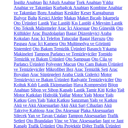
İngiliz Anahtarı
İki Ağızlı Anahtar
Tork Anahtarı
Yıldız
Anahtar ve Takımları
Kurbağcık Anahtarı
Kombine Anahtar
ve Takımları
Boru Anahtarı
Keskiler
Keser
Kargaburun
Balyoz
Balta
Kesici Aletler
Makas
Maket Bıçağı
Iskarpela
Oto Ürünleri
Lastik
Yaz Lastiği
Kış Lastiği
4 Mevsim Lastik
Oto Teknik Malzemeler
Araç İçi Aksesuar
Oto Güneşlik
Oto
Küllükler
Araç Buzdolapları
Bagaj Düzenleyici
Araba
Kokuları
Araç İçi Telefon Tutucular
Bagaj Havuzu
Oto
Paspası
Araç İçi Kamera
Oto Multimedya ve Görüntü
Sistemleri
Oto Bakım Temizlik Ürünleri
Basınçlı Yıkama
Makineleri
Tampon Parlatıcı ve Temizleyiciler
Torpido
Temizlik ve Bakım Ürünleri
Oto Şampuan
Oto Cila ve
Parlatıcı Ürünleri
Polyester Macun
Oto Cam Bakım Ürünleri
ve Temizleyiciler
Mikrofiber Bez
Araç Temizlik Seti
Araç
Boyaları
Araç Süpürgeleri
Araba Çizik Giderici
Motor
Temizleyici ve Bakım Ürünleri
Radyatör Temizleyiciler
Oto
Koltuk Kılıfı
Lastik Ekipmanları
Hava Kompresörü
Bijon
Anahtarı
Sibop ve Sibop Kapağı
Lastik Tamir Kiti
Kriko
Yağ
Motor Katkıları
Hidrolik Yağlar
Motor Yağı
Motor Yağı
Katkısı
Gres Yağı
Yakıt Katkısı
Şanzıman Yağı ve Katkısı
Akü ve Akü Aksesuarları
Akü
Akü Şarj Cihazları
Akü
Takviye Kablosu
Araç Dış Aksesuar
Plaka Aksesuarları
Silecek
Yan ve Tavan Çıtaları
Tampon Aksesuarları
Trafik
Setleri
Oto Brandaları
Vinç ve Vinç Aksesuarları
Jant ve Jant
Kapağı
Trafik Ürünleri
Oto Projektör
Diğer Trafik Ürünleri