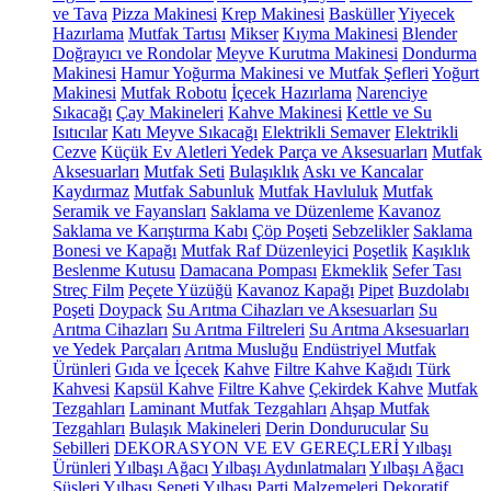
ve Tava
Pizza Makinesi
Krep Makinesi
Basküller
Yiyecek
Hazırlama
Mutfak Tartısı
Mikser
Kıyma Makinesi
Blender
Doğrayıcı ve Rondolar
Meyve Kurutma Makinesi
Dondurma
Makinesi
Hamur Yoğurma Makinesi ve Mutfak Şefleri
Yoğurt
Makinesi
Mutfak Robotu
İçecek Hazırlama
Narenciye
Sıkacağı
Çay Makineleri
Kahve Makinesi
Kettle ve Su
Isıtıcılar
Katı Meyve Sıkacağı
Elektrikli Semaver
Elektrikli
Cezve
Küçük Ev Aletleri Yedek Parça ve Aksesuarları
Mutfak
Aksesuarları
Mutfak Seti
Bulaşıklık
Askı ve Kancalar
Kaydırmaz
Mutfak Sabunluk
Mutfak Havluluk
Mutfak
Seramik ve Fayansları
Saklama ve Düzenleme
Kavanoz
Saklama ve Karıştırma Kabı
Çöp Poşeti
Sebzelikler
Saklama
Bonesi ve Kapağı
Mutfak Raf Düzenleyici
Poşetlik
Kaşıklık
Beslenme Kutusu
Damacana Pompası
Ekmeklik
Sefer Tası
Streç Film
Peçete Yüzüğü
Kavanoz Kapağı
Pipet
Buzdolabı
Poşeti
Doypack
Su Arıtma Cihazları ve Aksesuarları
Su
Arıtma Cihazları
Su Arıtma Filtreleri
Su Arıtma Aksesuarları
ve Yedek Parçaları
Arıtma Musluğu
Endüstriyel Mutfak
Ürünleri
Gıda ve İçecek
Kahve
Filtre Kahve Kağıdı
Türk
Kahvesi
Kapsül Kahve
Filtre Kahve
Çekirdek Kahve
Mutfak
Tezgahları
Laminant Mutfak Tezgahları
Ahşap Mutfak
Tezgahları
Bulaşık Makineleri
Derin Dondurucular
Su
Sebilleri
DEKORASYON VE EV GEREÇLERİ
Yılbaşı
Ürünleri
Yılbaşı Ağacı
Yılbaşı Aydınlatmaları
Yılbaşı Ağacı
Süsleri
Yılbaşı Sepeti
Yılbaşı Parti Malzemeleri
Dekoratif