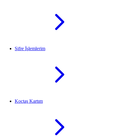
Şifre İşlemlerim
Koçtaş Kartım