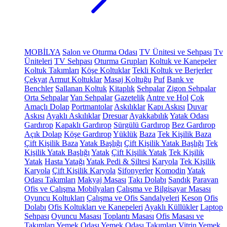
MOBİLYA
Salon ve Oturma Odası
TV Ünitesi ve Sehpası
Tv
Üniteleri
TV Sehpası
Oturma Grupları
Koltuk ve Kanepeler
Koltuk Takımları
Köşe Koltuklar
Tekli Koltuk ve Berjerler
Çekyat
Armut Koltuklar
Masaj Koltuğu
Puf
Bank ve
Benchler
Sallanan Koltuk
Kitaplık
Sehpalar
Zigon Sehpalar
Orta Sehpalar
Yan Sehpalar
Gazetelik
Antre ve Hol
Çok
Amaçlı Dolap
Portmantolar
Askılıklar
Kapı Askısı
Duvar
Askısı
Ayaklı Askılıklar
Dresuar
Ayakkabılık
Yatak Odası
Gardırop
Kapaklı Gardırop
Sürgülü Gardırop
Bez Gardırop
Açık Dolap
Köşe Gardırop
Yüklük
Baza
Tek Kişilik Baza
Çift Kişilik Baza
Yatak Başlığı
Çift Kişilik Yatak Başlığı
Tek
Kişilik Yatak Başlığı
Yatak
Çift Kişilik Yatak
Tek Kişilik
Yatak
Hasta Yatağı
Yatak Pedi & Şiltesi
Karyola
Tek Kişilik
Karyola
Çift Kişilik Karyola
Şifonyerler
Komodin
Yatak
Odası Takımları
Makyaj Masası
Takı Dolabı
Sandık
Paravan
Ofis ve Çalışma Mobilyaları
Çalışma ve Bilgisayar Masası
Oyuncu Koltukları
Çalışma ve Ofis Sandalyeleri
Keson
Ofis
Dolabı
Ofis Koltukları ve Kanepeleri
Ayaklı Küllükler
Laptop
Sehpası
Oyuncu Masası
Toplantı Masası
Ofis Masası ve
Takımları
Yemek Odası
Yemek Odası Takımları
Vitrin
Yemek