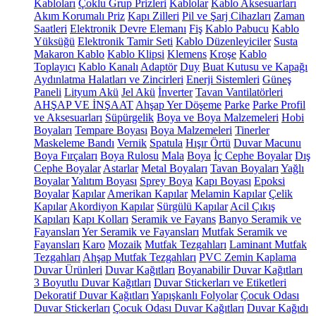
Kabloları
Çoklu Grup Prizleri
Kablolar
Kablo Aksesuarları
Akım Korumalı Priz
Kapı Zilleri
Pil ve Şarj Cihazları
Zaman
Saatleri
Elektronik Devre Elemanı
Fiş
Kablo Pabucu
Kablo
Yüksüğü
Elektronik Tamir Seti
Kablo Düzenleyiciler
Susta
Makaron Kablo
Kablo Klipsi
Klemens
Kroşe
Kablo
Toplayıcı
Kablo Kanalı
Adaptör
Duy
Buat Kutusu ve Kapağı
Aydınlatma Halatları ve Zincirleri
Enerji Sistemleri
Güneş
Paneli
Lityum Akü
Jel Akü
İnverter
Tavan Vantilatörleri
AHŞAP VE İNŞAAT
Ahşap Yer Döşeme
Parke
Parke Profil
ve Aksesuarları
Süpürgelik
Boya ve Boya Malzemeleri
Hobi
Boyaları
Tempare Boyası
Boya Malzemeleri
Tinerler
Maskeleme Bandı
Vernik
Spatula
Hışır Örtü
Duvar Macunu
Boya Fırçaları
Boya Rulosu
Mala
Boya
İç Cephe Boyalar
Dış
Cephe Boyalar
Astarlar
Metal Boyaları
Tavan Boyaları
Yağlı
Boyalar
Yalıtım Boyası
Sprey Boya
Kapı Boyası
Epoksi
Boyalar
Kapılar
Amerikan Kapılar
Melamin Kapılar
Çelik
Kapılar
Akordiyon Kapılar
Sürgülü Kapılar
Acil Çıkış
Kapıları
Kapı Kolları
Seramik ve Fayans
Banyo Seramik ve
Fayansları
Yer Seramik ve Fayansları
Mutfak Seramik ve
Fayansları
Karo
Mozaik
Mutfak Tezgahları
Laminant Mutfak
Tezgahları
Ahşap Mutfak Tezgahları
PVC Zemin Kaplama
Duvar Ürünleri
Duvar Kağıtları
Boyanabilir Duvar Kağıtları
3 Boyutlu Duvar Kağıtları
Duvar Stickerları ve Etiketleri
Dekoratif Duvar Kağıtları
Yapışkanlı Folyolar
Çocuk Odası
Duvar Stickerları
Çocuk Odası Duvar Kağıtları
Duvar Kağıdı