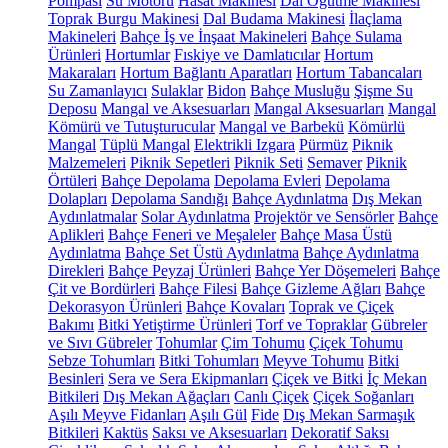
Pompası
Su Motoru
Hasat Makinesi
Dal Öğütme Makinesi
Toprak Burgu Makinesi
Dal Budama Makinesi
İlaçlama
Makineleri
Bahçe İş ve İnşaat Makineleri
Bahçe Sulama
Ürünleri
Hortumlar
Fıskiye ve Damlatıcılar
Hortum
Makaraları
Hortum Bağlantı Aparatları
Hortum Tabancaları
Su Zamanlayıcı
Sulaklar
Bidon
Bahçe Musluğu
Şişme Su
Deposu
Mangal ve Aksesuarları
Mangal Aksesuarları
Mangal
Kömürü ve Tutuşturucular
Mangal ve Barbekü
Kömürlü
Mangal
Tüplü Mangal
Elektrikli Izgara
Pürmüz
Piknik
Malzemeleri
Piknik Sepetleri
Piknik Seti
Semaver
Piknik
Örtüleri
Bahçe Depolama
Depolama Evleri
Depolama
Dolapları
Depolama Sandığı
Bahçe Aydınlatma
Dış Mekan
Aydınlatmalar
Solar Aydınlatma
Projektör ve Sensörler
Bahçe
Aplikleri
Bahçe Feneri ve Meşaleler
Bahçe Masa Üstü
Aydınlatma
Bahçe Set Üstü Aydınlatma
Bahçe Aydınlatma
Direkleri
Bahçe Peyzaj Ürünleri
Bahçe Yer Döşemeleri
Bahçe
Çit ve Bordürleri
Bahçe Filesi
Bahçe Gizleme Ağları
Bahçe
Dekorasyon Ürünleri
Bahçe Kovaları
Toprak ve Çiçek
Bakımı
Bitki Yetiştirme Ürünleri
Torf ve Topraklar
Gübreler
ve Sıvı Gübreler
Tohumlar
Çim Tohumu
Çiçek Tohumu
Sebze Tohumları
Bitki Tohumları
Meyve Tohumu
Bitki
Besinleri
Sera ve Sera Ekipmanları
Çiçek ve Bitki
İç Mekan
Bitkileri
Dış Mekan Ağaçları
Canlı Çiçek
Çiçek Soğanları
Aşılı Meyve Fidanları
Aşılı Gül
Fide
Dış Mekan Sarmaşık
Bitkileri
Kaktüs
Saksı ve Aksesuarları
Dekoratif Saksı