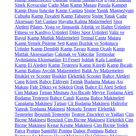
Sinek Kovucular
Çadır Matı
Kamp Masası
Pusula
Kampet
Kamp Duşu
Isıtıcılar
Kamp Çantası
Şişme Yastık
Magnezyum
Çubuğu
Kamp Tuvaleti
Kamp Taburesi
Şişme Yatak
Çadır
Aksesuarı
Sırt Çantası
Hayatta Kalma Malzemeleri
Spor
Aletleri
Pilates, Yoga ve Jimnastik
Ağırlık ve Halter Ürünleri
Fitness ve Kardiyo Ürünleri
Diğer Spor Ürünleri
Valiz ve
Bavul
Kamp Mutfak Malzemeleri
Termal Çanta
Matara
Kamp Yemek Pişirme Seti
Kamp Buzluk ve Soğutucu
Ürünler
Kamp Demliği
Kamp Tavası
Kamp Ocağı
Kamp
Mutfak Aksesuarları
Çakmak ve Yakıcılar
Termoslar
Aydınlatma Ekipmanları
El Feneri
Işıldak
Kafa Lambası
Kamp El Aletleri
Kamp Testeresi
Kamp Küreği
Kamp Bıçağı
Kamp Baltası
Avcılık Malzemeleri
Balık Av Malzemeleri
Bisiklet ve Scooter
Bisiklet
Elektrikli Scooter
Bahçe Aletleri
Çapa
Kürek
Bahçe Eldiveni
Tırmık
Budama Makası
Aşı
Makası
Fide Dikici ve Sökücü
Orak
Bahçe El Aleti Setleri
Çim Makası
Tırpan Misinası
Aşı Bıçağı
Meyve Toplama Aleti
Budama Testeresi
Bahçe Çatalı
Kazma
Bahçe Makineleri
Çapalama Makinesi
Tırpan
Çit Budama Makinesi
Hidrofor
Yaprak Toplama Makinesi
Motorlu Testere
Elektrikli
Testereler
Benzinli Testereler
Testere Zincirleri ve Yağları
Çim
Biçme Makinesi
Benzinli Çim Biçme Makinesi
Elektrikli Çim
Biçme Makinesi
Kenar Kesme Makinesi
Çim Biçme Yedek
Parça
Pompa
Santrifüj Pompa
Dalgıç Pompası
Bahçe