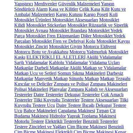
Yapıştırıcı
Merdivenler
Güvenlik Malzemeleri
Yangın
Söndürücü
Alarm
Kasa ve Kilitler
Çelik Kasa
Kilit
Kutu ve
Ambalaj Malzemeleri
Kargo Kutusu
Kargo Poşeti
Koli
Motosiklet Ürünleri
Motorsiklet Aksesuarları
Motosiklet
Kilidi
Motosiklet Stickerları
Motosiklet Rüzgarlık ve Siperlik
Motosiklet Aynası
Motosiklet Brandası
Motorsiklet Yedek
Parça
Motosiklet Fren Ekipmanları
Diğer Motosiklet Yedek
Parçaları
Motosiklet Fren ve Debriyaj Kolu
Motosiklet Kayışı
Motosiklet Zinciri
Motosiklet Giyim
Motorcu Eldiveni
Motorcu Botu ve Ayakkabısı
Motorcu Yağmurluk
Motosiklet
Kaskı
ELEKTRİKLİ EL ALETLERİ
Akülü Vidalamalar
Şarjlı Vidalamalar
Kablolu Vidalamalar
Vidalama Uçları
Matkaplar
Darbeli Matkaplar
Akülü Matkap ve Vidalamalar
Matkap Ucu ve Setleri
Somun Sıkma Makineleri
Darbesiz
Matkaplar
Manyetik Matkap
Sütunlu Matkap
Matkap Tezgahı
Kırıcılar ve Deliciler
Zımpara ve Polisaj
Zımpara Makineleri
Polisaj Makineleri
Planyalar
Zımpara Kağıdı ve Aksesuarları
Testereler
Daire Testereler
Dekupaj Testereler
Çok Amaçlı
Testereler
Tilki Kuyruğu Testereler
Testere Aksesuarları
Tilki
Kuyruğu Testere Ucu
Daire Testere Bıçağı
Dekupaj Testere
Ucu
Bahçe Makineleri
Çapalama Makinesi
Tırpan
Çit
Budama Makinesi
Hidrofor
Yaprak Toplama Makinesi
Motorlu Testere
Elektrikli Testereler
Benzinli Testereler
Testere Zincirleri ve Yağları
Çim Biçme Makinesi
Benzinli
Çim Biçme Makinesi
Elektrikli Çim Biçme Makinesi
Kenar