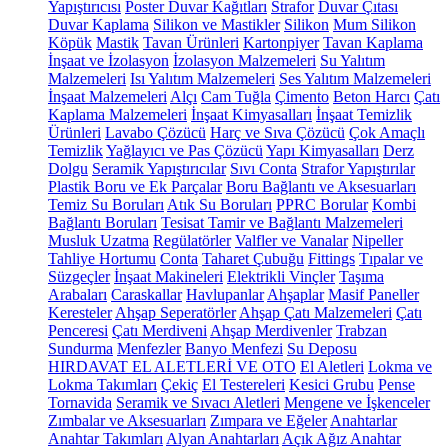
Yapıştırıcısı
Poster Duvar Kağıtları
Strafor
Duvar Çıtası
Duvar Kaplama
Silikon ve Mastikler
Silikon
Mum Silikon
Köpük
Mastik
Tavan Ürünleri
Kartonpiyer
Tavan Kaplama
İnşaat ve İzolasyon
İzolasyon Malzemeleri
Su Yalıtım
Malzemeleri
Isı Yalıtım Malzemeleri
Ses Yalıtım Malzemeleri
İnşaat Malzemeleri
Alçı
Cam Tuğla
Çimento
Beton Harcı
Çatı
Kaplama Malzemeleri
İnşaat Kimyasalları
İnşaat Temizlik
Ürünleri
Lavabo Çözücü
Harç ve Sıva Çözücü
Çok Amaçlı
Temizlik
Yağlayıcı ve Pas Çözücü
Yapı Kimyasalları
Derz
Dolgu
Seramik Yapıştırıcılar
Sıvı Conta
Strafor Yapıştırılar
Plastik Boru ve Ek Parçalar
Boru Bağlantı ve Aksesuarları
Temiz Su Boruları
Atık Su Boruları
PPRC Borular
Kombi
Bağlantı Boruları
Tesisat Tamir ve Bağlantı Malzemeleri
Musluk Uzatma
Regülatörler
Valfler ve Vanalar
Nipeller
Tahliye Hortumu
Conta
Taharet Çubuğu
Fittings
Tıpalar ve
Süzgeçler
İnşaat Makineleri
Elektrikli Vinçler
Taşıma
Arabaları
Caraskallar
Havlupanlar
Ahşaplar
Masif Paneller
Keresteler
Ahşap Seperatörler
Ahşap Çatı Malzemeleri
Çatı
Penceresi
Çatı Merdiveni
Ahşap Merdivenler
Trabzan
Sundurma
Menfezler
Banyo Menfezi
Su Deposu
HIRDAVAT EL ALETLERİ VE OTO
El Aletleri
Lokma ve
Lokma Takımları
Çekiç
El Testereleri
Kesici Grubu
Pense
Tornavida
Seramik ve Sıvacı Aletleri
Mengene ve İşkenceler
Zımbalar ve Aksesuarları
Zımpara ve Eğeler
Anahtarlar
Anahtar Takımları
Alyan Anahtarları
Açık Ağız Anahtar