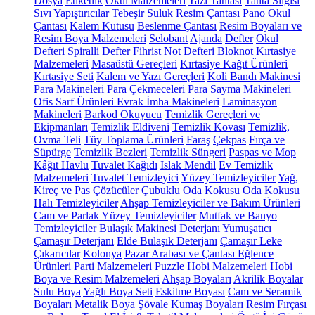
Dosya
Etiketlik
Okul Malzemeleri
Yazı Tahtası
Tahta Silgisi
Sıvı Yapıştırıcılar
Tebeşir
Suluk
Resim Çantası
Pano
Okul
Çantası
Kalem Kutusu
Beslenme Çantası
Resim Boyaları ve
Resim Boya Malzemeleri
Selobant
Ajanda
Defter
Okul
Defteri
Spiralli Defter
Fihrist
Not Defteri
Bloknot
Kırtasiye
Malzemeleri
Masaüstü Gereçleri
Kırtasiye Kağıt Ürünleri
Kırtasiye Seti
Kalem ve Yazı Gereçleri
Koli Bandı Makinesi
Para Makineleri
Para Çekmeceleri
Para Sayma Makineleri
Ofis Sarf Ürünleri
Evrak İmha Makineleri
Laminasyon
Makineleri
Barkod Okuyucu
Temizlik Gereçleri ve
Ekipmanları
Temizlik Eldiveni
Temizlik Kovası
Temizlik,
Ovma Teli
Tüy Toplama Ürünleri
Faraş
Çekpas
Fırça ve
Süpürge
Temizlik Bezleri
Temizlik Süngeri
Paspas ve Mop
Kâğıt Havlu
Tuvalet Kağıdı
Islak Mendil
Ev Temizlik
Malzemeleri
Tuvalet Temizleyici
Yüzey Temizleyiciler
Yağ,
Kireç ve Pas Çözücüler
Çubuklu Oda Kokusu
Oda Kokusu
Halı Temizleyiciler
Ahşap Temizleyiciler ve Bakım Ürünleri
Cam ve Parlak Yüzey Temizleyiciler
Mutfak ve Banyo
Temizleyiciler
Bulaşık Makinesi Deterjanı
Yumuşatıcı
Çamaşır Deterjanı
Elde Bulaşık Deterjanı
Çamaşır Leke
Çıkarıcılar
Kolonya
Pazar Arabası ve Çantası
Eğlence
Ürünleri
Parti Malzemeleri
Puzzle
Hobi Malzemeleri
Hobi
Boya ve Resim Malzemeleri
Ahşap Boyaları
Akrilik Boyalar
Sulu Boya
Yağlı Boya Seti
Eskitme Boyası
Cam ve Seramik
Boyaları
Metalik Boya
Şövale
Kumaş Boyaları
Resim Fırçası