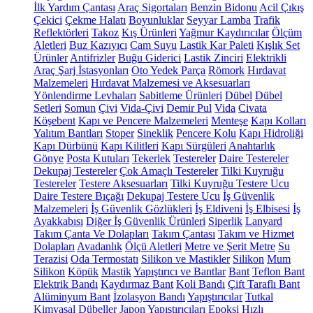
İlk Yardım Çantası
Araç Sigortaları
Benzin Bidonu
Acil Çıkış
Çekici
Çekme Halatı
Boyunluklar
Seyyar Lamba
Trafik
Reflektörleri
Takoz
Kış Ürünleri
Yağmur Kaydırıcılar
Ölçüm
Aletleri
Buz Kazıyıcı
Cam Suyu
Lastik Kar Paleti
Kışlık Set
Ürünler
Antifrizler
Buğu Giderici
Lastik Zinciri
Elektrikli
Araç Şarj İstasyonları
Oto Yedek Parça
Römork
Hırdavat
Malzemeleri
Hırdavat Malzemesi ve Aksesuarları
Yönlendirme Levhaları
Sabitleme Ürünleri
Dübel
Dübel
Setleri
Somun
Çivi
Vida-Çivi
Demir Pul
Vida
Civata
Köşebent
Kapı ve Pencere Malzemeleri
Menteşe
Kapı Kolları
Yalıtım Bantları
Stoper
Sineklik
Pencere Kolu
Kapı Hidroliği
Kapı Dürbünü
Kapı Kilitleri
Kapı Sürgüleri
Anahtarlık
Gönye
Posta Kutuları
Tekerlek
Testereler
Daire Testereler
Dekupaj Testereler
Çok Amaçlı Testereler
Tilki Kuyruğu
Testereler
Testere Aksesuarları
Tilki Kuyruğu Testere Ucu
Daire Testere Bıçağı
Dekupaj Testere Ucu
İş Güvenlik
Malzemeleri
İş Güvenlik Gözlükleri
İş Eldiveni
İş Elbisesi
İş
Ayakkabısı
Diğer İş Güvenlik Ürünleri
Siperlik
Lanyard
Takım Çanta Ve Dolapları
Takım Çantası
Takım ve Hizmet
Dolapları
Avadanlık
Ölçü Aletleri
Metre ve Şerit Metre
Su
Terazisi
Oda Termostatı
Silikon ve Mastikler
Silikon
Mum
Silikon
Köpük
Mastik
Yapıştırıcı ve Bantlar
Bant
Teflon Bant
Elektrik Bandı
Kaydırmaz Bant
Koli Bandı
Çift Taraflı Bant
Alüminyum Bant
İzolasyon Bandı
Yapıştırıcılar
Tutkal
Kimyasal Dübeller
Japon Yapıştırıcıları
Epoksi
Hızlı