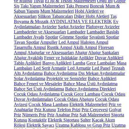
ve Rulosu
Tuval
El İşi & Tekstil Malzemeleri
Örgü İpi
Güpür
Şiş
Takı Yapım Malzemeleri
Takı Pensesi
Boncuk
Mum &
Sabun Yapımı
Mum Malzemeleri
Hobi Aletleri ve
Aksesuarları
Silikon Tabancaları
Diğer Hobi Aletleri
Taş
Boyama & Mozaik
AYDINLATMA VE ELEKTRİK
Ev
Aydınlatmaları
Avizeler
Sarkıt Avizeler
Plafonyer Avizeler
Lambaderler ve Aksesuarları
Lambader
Lambader Başlığı
Lambader Ayağı
Spotlar
Gömme Spotlar
Sıvaüstü Spotlar
Tavan Spotlar
Ampuller
Led Ampul
Halojen Ampul
Tasarruflu Ampul
Rustik Ampul
Akıllı Ampul
Floresan
Ampul
Abajurlar ve Aksesuarları
Abajur
Abajur Şapkaları
Abajur Ayaklığı
Fener ve Işıldaklar
Aplikler
Duvar Aplikleri
Tablo Aplikleri
Banyo Aplikleri
Lamba
Gece Lambaları
Masa
Lambaları
Led Şerit
Armatür
Led Armatür
Led Panel
Tezgah
Altı Aydınlatma
Bahçe Aydınlatma
Dış Mekan Aydınlatmalar
Solar Aydınlatma
Projektör ve Sensörler
Bahçe Aplikleri
Bahçe Feneri ve Meşaleler
Bahçe Masa Üstü Aydınlatma
Bahçe Set Üstü Aydınlatma
Bahçe Aydınlatma Direkleri
Çocuk Odası Aydınlatma
Çocuk Gece Lambası
Çocuk Odası
Duvar Aydınlatmaları
Çocuk Odası Abajuru
Çocuk Odası
Avizesi
Çocuk Masa Lambası
Elektrik Malzemeleri
Priz ve
Anahtarlar
Priz Kutusu
Telefon Prizi
Priz Çerçevesi
Golyat
Priz
Nümeris Priz
Priz
Anahtar Priz
Şalt Malzemeleri
Sigorta
Kutusu
Kontaktör
Elektrik Sigortası
Şalter
Kaçak Akım
Rölesi
Elektrik Sayacı
Uzatma Kablosu ve Grup Priz
Uzatma