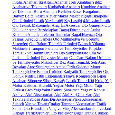
İngiliz Anahtarı
İki Ağızlı Anahtar
Tork Anahtarı
Yıldız
Anahtar ve Takımları
Kurbağcık Anahtarı
Kombine Anahtar
ve Takımları
Boru Anahtarı
Keskiler
Keser
Kargaburun
Balyoz
Balta
Kesici Aletler
Makas
Maket Bıçağı
Iskarpela
Oto Ürünleri
Lastik
Yaz Lastiği
Kış Lastiği
4 Mevsim Lastik
Oto Teknik Malzemeler
Araç İçi Aksesuar
Oto Güneşlik
Oto
Küllükler
Araç Buzdolapları
Bagaj Düzenleyici
Araba
Kokuları
Araç İçi Telefon Tutucular
Bagaj Havuzu
Oto
Paspası
Araç İçi Kamera
Oto Multimedya ve Görüntü
Sistemleri
Oto Bakım Temizlik Ürünleri
Basınçlı Yıkama
Makineleri
Tampon Parlatıcı ve Temizleyiciler
Torpido
Temizlik ve Bakım Ürünleri
Oto Şampuan
Oto Cila ve
Parlatıcı Ürünleri
Polyester Macun
Oto Cam Bakım Ürünleri
ve Temizleyiciler
Mikrofiber Bez
Araç Temizlik Seti
Araç
Boyaları
Araç Süpürgeleri
Araba Çizik Giderici
Motor
Temizleyici ve Bakım Ürünleri
Radyatör Temizleyiciler
Oto
Koltuk Kılıfı
Lastik Ekipmanları
Hava Kompresörü
Bijon
Anahtarı
Sibop ve Sibop Kapağı
Lastik Tamir Kiti
Kriko
Yağ
Motor Katkıları
Hidrolik Yağlar
Motor Yağı
Motor Yağı
Katkısı
Gres Yağı
Yakıt Katkısı
Şanzıman Yağı ve Katkısı
Akü ve Akü Aksesuarları
Akü
Akü Şarj Cihazları
Akü
Takviye Kablosu
Araç Dış Aksesuar
Plaka Aksesuarları
Silecek
Yan ve Tavan Çıtaları
Tampon Aksesuarları
Trafik
Setleri
Oto Brandaları
Vinç ve Vinç Aksesuarları
Jant ve Jant
Kapağı
Trafik Ürünleri
Oto Projektör
Diğer Trafik Ürünleri