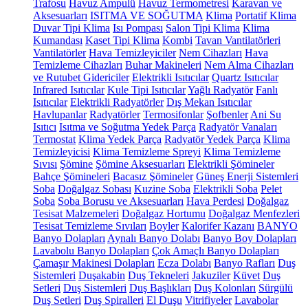
Trafosu
Havuz Ampulü
Havuz Termometresi
Karavan ve
Aksesuarları
ISITMA VE SOĞUTMA
Klima
Portatif Klima
Duvar Tipi Klima
Isı Pompası
Salon Tipi Klima
Klima
Kumandası
Kaset Tipi Klima
Kombi
Tavan Vantilatörleri
Vantilatörler
Hava Temizleyiciler
Nem Cihazları
Hava
Temizleme Cihazları
Buhar Makineleri
Nem Alma Cihazları
ve Rutubet Gidericiler
Elektrikli Isıtıcılar
Quartz Isıtıcılar
Infrared Isıtıcılar
Kule Tipi Isıtıcılar
Yağlı Radyatör
Fanlı
Isıtıcılar
Elektrikli Radyatörler
Dış Mekan Isıtıcılar
Havlupanlar
Radyatörler
Termosifonlar
Şofbenler
Ani Su
Isıtıcı
Isıtma ve Soğutma Yedek Parça
Radyatör Vanaları
Termostat
Klima Yedek Parça
Radyatör Yedek Parça
Klima
Temizleyicisi
Klima Temizleme Spreyi
Klima Temizleme
Sıvısı
Şömine
Şömine Aksesuarları
Elektrikli Şömineler
Bahçe Şömineleri
Bacasız Şömineler
Güneş Enerji Sistemleri
Soba
Doğalgaz Sobası
Kuzine Soba
Elektrikli Soba
Pelet
Soba
Soba Borusu ve Aksesuarları
Hava Perdesi
Doğalgaz
Tesisat Malzemeleri
Doğalgaz Hortumu
Doğalgaz Menfezleri
Tesisat Temizleme Sıvıları
Boyler
Kalorifer Kazanı
BANYO
Banyo Dolapları
Aynalı Banyo Dolabı
Banyo Boy Dolapları
Lavabolu Banyo Dolapları
Çok Amaçlı Banyo Dolapları
Çamaşır Makinesi Dolapları
Ecza Dolabı
Banyo Rafları
Duş
Sistemleri
Duşakabin
Duş Tekneleri
Jakuziler
Küvet
Duş
Setleri
Duş Sistemleri
Duş Başlıkları
Duş Kolonları
Sürgülü
Duş Setleri
Duş Spiralleri
El Duşu
Vitrifiyeler
Lavabolar