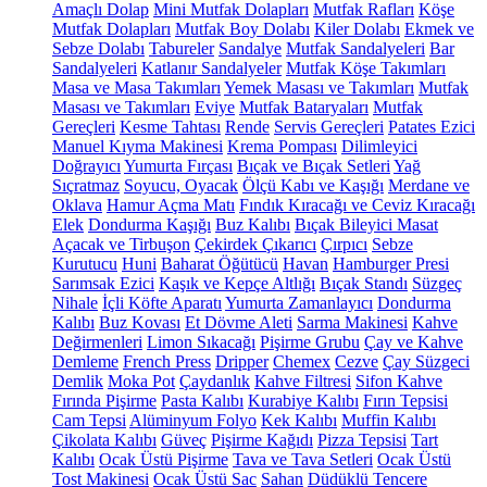
Amaçlı Dolap
Mini Mutfak Dolapları
Mutfak Rafları
Köşe
Mutfak Dolapları
Mutfak Boy Dolabı
Kiler Dolabı
Ekmek ve
Sebze Dolabı
Tabureler
Sandalye
Mutfak Sandalyeleri
Bar
Sandalyeleri
Katlanır Sandalyeler
Mutfak Köşe Takımları
Masa ve Masa Takımları
Yemek Masası ve Takımları
Mutfak
Masası ve Takımları
Eviye
Mutfak Bataryaları
Mutfak
Gereçleri
Kesme Tahtası
Rende
Servis Gereçleri
Patates Ezici
Manuel Kıyma Makinesi
Krema Pompası
Dilimleyici
Doğrayıcı
Yumurta Fırçası
Bıçak ve Bıçak Setleri
Yağ
Sıçratmaz
Soyucu, Oyacak
Ölçü Kabı ve Kaşığı
Merdane ve
Oklava
Hamur Açma Matı
Fındık Kıracağı ve Ceviz Kıracağı
Elek
Dondurma Kaşığı
Buz Kalıbı
Bıçak Bileyici Masat
Açacak ve Tirbuşon
Çekirdek Çıkarıcı
Çırpıcı
Sebze
Kurutucu
Huni
Baharat Öğütücü
Havan
Hamburger Presi
Sarımsak Ezici
Kaşık ve Kepçe Altlığı
Bıçak Standı
Süzgeç
Nihale
İçli Köfte Aparatı
Yumurta Zamanlayıcı
Dondurma
Kalıbı
Buz Kovası
Et Dövme Aleti
Sarma Makinesi
Kahve
Değirmenleri
Limon Sıkacağı
Pişirme Grubu
Çay ve Kahve
Demleme
French Press
Dripper
Chemex
Cezve
Çay Süzgeci
Demlik
Moka Pot
Çaydanlık
Kahve Filtresi
Sifon Kahve
Fırında Pişirme
Pasta Kalıbı
Kurabiye Kalıbı
Fırın Tepsisi
Cam Tepsi
Alüminyum Folyo
Kek Kalıbı
Muffin Kalıbı
Çikolata Kalıbı
Güveç
Pişirme Kağıdı
Pizza Tepsisi
Tart
Kalıbı
Ocak Üstü Pişirme
Tava ve Tava Setleri
Ocak Üstü
Tost Makinesi
Ocak Üstü Sac
Sahan
Düdüklü Tencere