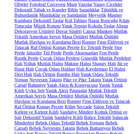
Objeler
Fotoğraf Çerçevesi
Mum
Vazolar
Yapay Çiçekler
Dekoratif Tabak ve Kaseler
Biblo
Şaraplıklar
Tütsülük ve
Buhurdanlık
Mumluklar ve Şamdanlar
Meyvelik
Magnet
Kumbara
Dekoratif Taşlar
Kül Tablası
Nazar Boncuğu
Kitap
Tutucular
Müzik Kutusu
Yatak Tepsisi
Kokulu Taşlar
Ahşap
Dekorasyon Ürünleri
Duvar Süsleri
Cansız Manken
Mutfak
Tekstili
Amerikan Servis
Masa Örtüleri
Mutfak Önlüğü
Mutfak Havlusu ve Kurulama Bezi
Runner
Fırın Eldiveni ve
Tutacak
Raf Örtüsü
Kumaş Peçete
Ev Tekstili
Perde
Stor
Perde
Jaluziler
Tül Perde
Perde Aksesuarları
Fon Perde
Rustik Perde
Çocuk Odası Perdesi
Güneşlik
Mutfak Perdeleri
Halı
Yolluk
Mutfak Halısı
Makine Halısı
Shaggy Halı
Jüt ve
Hasır Halı
Çocuk Odası Halıları
Halı Kaydırmazı
El Halısı
Deri Halı
Halı Örtüsü
Bambu Halı
Yatak Odası Tekstili
Yorgan
Nevresim Takımı
Pike ve Pike Takımı
Yatak Örtüsü
Çarşaf
Battaniye
Yatak Alezi & Koruyucusu
Yastık
Yastık
Kılıfı
Uyku Seti
Yastık Alezi
Paspaslar
Mutfak Tekstili
Amerikan Servis
Masa Örtüleri
Mutfak Önlüğü
Mutfak
Havlusu ve Kurulama Bezi
Runner
Fırın Eldiveni ve Tutacak
Raf Örtüsü
Kumaş Peçete
Kilim
Seccade
Salon Tekstili
Kırlent ve Kırlent Kılıfı
Sandalye Minderi
Koltuk Örtüsü ve
Şalı
Dekoratif Yastık
Sandalye Kılıfı
Bahçe Tekstili
Salıncak
Minderleri
Bebek Odası Tekstili
Bebek Yorganı
Bebek
Çarşafı
Bebek Nevresim Takımı
Bebek Battaniyesi
Bebek
Uyku Seti
Banyo Tekstil
Banyo Paspasları
Banyo Bakım