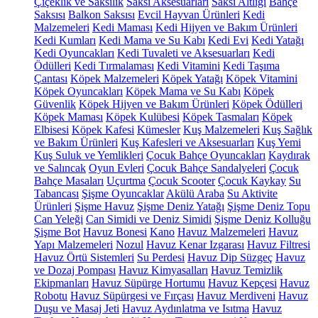
Çiçeklik ve Saksılık
Saksı Aksesuarları
Saksı Altlığı
Bahçe
Saksısı
Balkon Saksısı
Evcil Hayvan Ürünleri
Kedi
Malzemeleri
Kedi Maması
Kedi Hijyen ve Bakım Ürünleri
Kedi Kumları
Kedi Mama ve Su Kabı
Kedi Evi
Kedi Yatağı
Kedi Oyuncakları
Kedi Tuvaleti ve Aksesuarları
Kedi
Ödülleri
Kedi Tırmalaması
Kedi Vitamini
Kedi Taşıma
Çantası
Köpek Malzemeleri
Köpek Yatağı
Köpek Vitamini
Köpek Oyuncakları
Köpek Mama ve Su Kabı
Köpek
Güvenlik
Köpek Hijyen ve Bakım Ürünleri
Köpek Ödülleri
Köpek Maması
Köpek Kulübesi
Köpek Tasmaları
Köpek
Elbisesi
Köpek Kafesi
Kümesler
Kuş Malzemeleri
Kuş Sağlık
ve Bakım Ürünleri
Kuş Kafesleri ve Aksesuarları
Kuş Yemi
Kuş Suluk ve Yemlikleri
Çocuk Bahçe Oyuncakları
Kaydırak
ve Salıncak
Oyun Evleri
Çocuk Bahçe Sandalyeleri
Çocuk
Bahçe Masaları
Uçurtma
Çocuk Scooter
Çocuk Kaykay
Su
Tabancası
Şişme Oyuncaklar
Akülü Araba
Su Aktivite
Ürünleri
Şişme Havuz
Şişme Deniz Yatağı
Şişme Deniz Topu
Can Yeleği
Can Simidi ve Deniz Simidi
Şişme Deniz Kolluğu
Şişme Bot
Havuz Bonesi
Kano
Havuz Malzemeleri
Havuz
Yapı Malzemeleri
Nozul
Havuz Kenar Izgarası
Havuz Filtresi
Havuz Örtü Sistemleri
Su Perdesi
Havuz Dip Süzgeç
Havuz
ve Dozaj Pompası
Havuz Kimyasalları
Havuz Temizlik
Ekipmanları
Havuz Süpürge Hortumu
Havuz Kepçesi
Havuz
Robotu
Havuz Süpürgesi ve Fırçası
Havuz Merdiveni
Havuz
Duşu ve Masaj Jeti
Havuz Aydınlatma ve Isıtma
Havuz