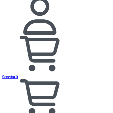
Sepetim
0