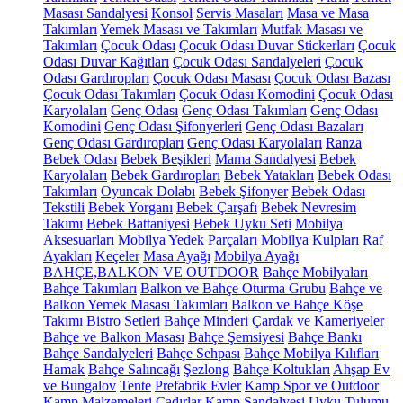
Masası Sandalyesi
Konsol
Servis Masaları
Masa ve Masa
Takımları
Yemek Masası ve Takımları
Mutfak Masası ve
Takımları
Çocuk Odası
Çocuk Odası Duvar Stickerları
Çocuk
Odası Duvar Kağıtları
Çocuk Odası Sandalyeleri
Çocuk
Odası Gardıropları
Çocuk Odası Masası
Çocuk Odası Bazası
Çocuk Odası Takımları
Çocuk Odası Komodini
Çocuk Odası
Karyolaları
Genç Odası
Genç Odası Takımları
Genç Odası
Komodini
Genç Odası Şifonyerleri
Genç Odası Bazaları
Genç Odası Gardıropları
Genç Odası Karyolaları
Ranza
Bebek Odası
Bebek Beşikleri
Mama Sandalyesi
Bebek
Karyolaları
Bebek Gardıropları
Bebek Yatakları
Bebek Odası
Takımları
Oyuncak Dolabı
Bebek Şifonyer
Bebek Odası
Tekstili
Bebek Yorganı
Bebek Çarşafı
Bebek Nevresim
Takımı
Bebek Battaniyesi
Bebek Uyku Seti
Mobilya
Aksesuarları
Mobilya Yedek Parçaları
Mobilya Kulpları
Raf
Ayakları
Keçeler
Masa Ayağı
Mobilya Ayağı
BAHÇE,BALKON VE OUTDOOR
Bahçe Mobilyaları
Bahçe Takımları
Balkon ve Bahçe Oturma Grubu
Bahçe ve
Balkon Yemek Masası Takımları
Balkon ve Bahçe Köşe
Takımı
Bistro Setleri
Bahçe Minderi
Çardak ve Kameriyeler
Bahçe ve Balkon Masası
Bahçe Şemsiyesi
Bahçe Bankı
Bahçe Sandalyeleri
Bahçe Sehpası
Bahçe Mobilya Kılıfları
Hamak
Bahçe Salıncağı
Şezlong
Bahçe Koltukları
Ahşap Ev
ve Bungalov
Tente
Prefabrik Evler
Kamp Spor ve Outdoor
Kamp Malzemeleri
Çadırlar
Kamp Sandalyesi
Uyku Tulumu