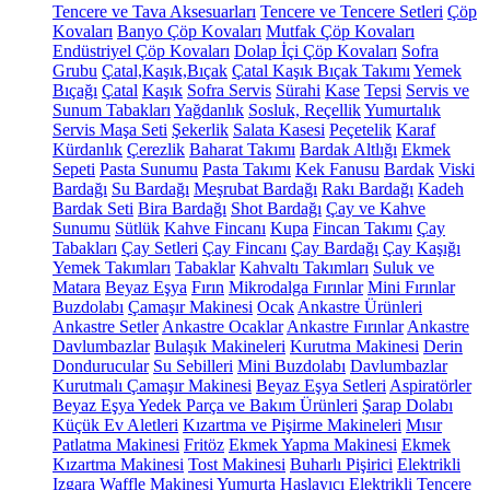
Tencere ve Tava Aksesuarları
Tencere ve Tencere Setleri
Çöp
Kovaları
Banyo Çöp Kovaları
Mutfak Çöp Kovaları
Endüstriyel Çöp Kovaları
Dolap İçi Çöp Kovaları
Sofra
Grubu
Çatal,Kaşık,Bıçak
Çatal Kaşık Bıçak Takımı
Yemek
Bıçağı
Çatal
Kaşık
Sofra Servis
Sürahi
Kase
Tepsi
Servis ve
Sunum Tabakları
Yağdanlık
Sosluk, Reçellik
Yumurtalık
Servis Maşa Seti
Şekerlik
Salata Kasesi
Peçetelik
Karaf
Kürdanlık
Çerezlik
Baharat Takımı
Bardak Altlığı
Ekmek
Sepeti
Pasta Sunumu
Pasta Takımı
Kek Fanusu
Bardak
Viski
Bardağı
Su Bardağı
Meşrubat Bardağı
Rakı Bardağı
Kadeh
Bardak Seti
Bira Bardağı
Shot Bardağı
Çay ve Kahve
Sunumu
Sütlük
Kahve Fincanı
Kupa
Fincan Takımı
Çay
Tabakları
Çay Setleri
Çay Fincanı
Çay Bardağı
Çay Kaşığı
Yemek Takımları
Tabaklar
Kahvaltı Takımları
Suluk ve
Matara
Beyaz Eşya
Fırın
Mikrodalga Fırınlar
Mini Fırınlar
Buzdolabı
Çamaşır Makinesi
Ocak
Ankastre Ürünleri
Ankastre Setler
Ankastre Ocaklar
Ankastre Fırınlar
Ankastre
Davlumbazlar
Bulaşık Makineleri
Kurutma Makinesi
Derin
Dondurucular
Su Sebilleri
Mini Buzdolabı
Davlumbazlar
Kurutmalı Çamaşır Makinesi
Beyaz Eşya Setleri
Aspiratörler
Beyaz Eşya Yedek Parça ve Bakım Ürünleri
Şarap Dolabı
Küçük Ev Aletleri
Kızartma ve Pişirme Makineleri
Mısır
Patlatma Makinesi
Fritöz
Ekmek Yapma Makinesi
Ekmek
Kızartma Makinesi
Tost Makinesi
Buharlı Pişirici
Elektrikli
Izgara
Waffle Makinesi
Yumurta Haşlayıcı
Elektrikli Tencere