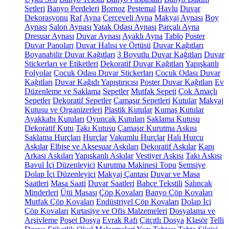
Setleri
Banyo Perdeleri
Bornoz
Peştemal
Havlu
Duvar
Dekorasyonu
Raf
Ayna
Çerçeveli Ayna
Makyaj Aynası
Boy
Aynası
Salon Aynası
Yatak Odası Aynası
Parçalı Ayna
Dresuar Aynası
Duvar Aynası
Ayaklı Ayna
Tablo
Poster
Duvar Panoları
Duvar Halısı ve Örtüsü
Duvar Kağıtları
Boyanabilir Duvar Kağıtları
3 Boyutlu Duvar Kağıtları
Duvar
Stickerları ve Etiketleri
Dekoratif Duvar Kağıtları
Yapışkanlı
Folyolar
Çocuk Odası Duvar Stickerları
Çocuk Odası Duvar
Kağıtları
Duvar Kağıdı Yapıştırıcısı
Poster Duvar Kağıtları
Ev
Düzenleme ve Saklama
Sepetler
Mutfak Sepeti
Çok Amaçlı
Sepetler
Dekoratif Sepetler
Çamaşır Sepetleri
Kutular
Makyaj
Kutusu ve Organizerleri
Plastik Kutular
Kumaş Kutular
Ayakkabı Kutuları
Oyuncak Kutuları
Saklama Kutusu
Dekoratif Kutu
Takı Kutusu
Çamaşır Kurutma Askısı
Saklama Hurçları
Hurçlar
Vakumlu Hurçlar
Halı Hurcu
Askılar
Elbise ve Aksesuar Askıları
Dekoratif Askılar
Kapı
Arkası Askıları
Yapışkanlı Askılar
Vestiyer Askısı
Takı Askısı
Bavul İçi Düzenleyici
Kurutma Makinesi Topu
Şemsiye
Dolap İçi Düzenleyici
Makyaj Çantası
Duvar ve Masa
Saatleri
Masa Saati
Duvar Saatleri
Bahçe Tekstili
Salıncak
Minderleri
Ütü Masası
Çöp Kovaları
Banyo Çöp Kovaları
Mutfak Çöp Kovaları
Endüstriyel Çöp Kovaları
Dolap İçi
Çöp Kovaları
Kırtasiye ve Ofis Malzemeleri
Dosyalama ve
Arşivleme
Poşet Dosya
Evrak Rafı
Çıtçıtlı Dosya
Klasör
Telli