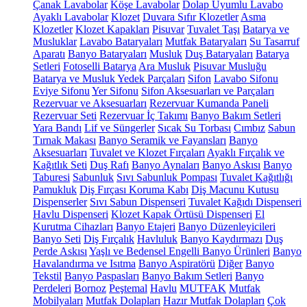
Çanak Lavabolar
Köşe Lavabolar
Dolap Uyumlu Lavabo
Ayaklı Lavabolar
Klozet
Duvara Sıfır Klozetler
Asma
Klozetler
Klozet Kapakları
Pisuvar
Tuvalet Taşı
Batarya ve
Musluklar
Lavabo Bataryaları
Mutfak Bataryaları
Su Tasarruf
Aparatı
Banyo Bataryaları
Musluk
Duş Bataryaları
Batarya
Setleri
Fotoselli Batarya
Ara Musluk
Pisuvar Musluğu
Batarya ve Musluk Yedek Parçaları
Sifon
Lavabo Sifonu
Eviye Sifonu
Yer Sifonu
Sifon Aksesuarları ve Parçaları
Rezervuar ve Aksesuarları
Rezervuar Kumanda Paneli
Rezervuar Seti
Rezervuar İç Takımı
Banyo Bakım Setleri
Yara Bandı
Lif ve Süngerler
Sıcak Su Torbası
Cımbız
Sabun
Tırnak Makası
Banyo Seramik ve Fayansları
Banyo
Aksesuarları
Tuvalet ve Klozet Fırçaları
Ayaklı Fırçalık ve
Kağıtlık Seti
Duş Rafı
Banyo Aynaları
Banyo Askısı
Banyo
Taburesi
Sabunluk
Sıvı Sabunluk Pompası
Tuvalet Kağıtlığı
Pamukluk
Diş Fırçası Koruma Kabı
Diş Macunu Kutusu
Dispenserler
Sıvı Sabun Dispenseri
Tuvalet Kağıdı Dispenseri
Havlu Dispenseri
Klozet Kapak Örtüsü Dispenseri
El
Kurutma Cihazları
Banyo Etajeri
Banyo Düzenleyicileri
Banyo Seti
Diş Fırçalık
Havluluk
Banyo Kaydırmazı
Duş
Perde Askısı
Yaşlı ve Bedensel Engelli Banyo Ürünleri
Banyo
Havalandırma ve Isıtma
Banyo Aspiratörü
Diğer
Banyo
Tekstil
Banyo Paspasları
Banyo Bakım Setleri
Banyo
Perdeleri
Bornoz
Peştemal
Havlu
MUTFAK
Mutfak
Mobilyaları
Mutfak Dolapları
Hazır Mutfak Dolapları
Çok