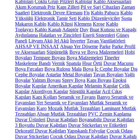
Kabloları
Çoklu Grup Prizleri
Kablolar
Kablo Aksesuarları
Akım Korumalı Priz
Kapı Zilleri
Pil ve Şarj Cihazları
Zaman
Saatleri
Elektronik Devre Elemanı
Fiş
Kablo Pabucu
Kablo
Yüksüğü
Elektronik Tamir Seti
Kablo Düzenleyiciler
Susta
Makaron Kablo
Kablo Klipsi
Klemens
Kroşe
Kablo
Toplayıcı
Kablo Kanalı
Adaptör
Duy
Buat Kutusu ve Kapağı
Aydınlatma Halatları ve Zincirleri
Enerji Sistemleri
Güneş
Paneli
Lityum Akü
Jel Akü
İnverter
Tavan Vantilatörleri
AHŞAP VE İNŞAAT
Ahşap Yer Döşeme
Parke
Parke Profil
ve Aksesuarları
Süpürgelik
Boya ve Boya Malzemeleri
Hobi
Boyaları
Tempare Boyası
Boya Malzemeleri
Tinerler
Maskeleme Bandı
Vernik
Spatula
Hışır Örtü
Duvar Macunu
Boya Fırçaları
Boya Rulosu
Mala
Boya
İç Cephe Boyalar
Dış
Cephe Boyalar
Astarlar
Metal Boyaları
Tavan Boyaları
Yağlı
Boyalar
Yalıtım Boyası
Sprey Boya
Kapı Boyası
Epoksi
Boyalar
Kapılar
Amerikan Kapılar
Melamin Kapılar
Çelik
Kapılar
Akordiyon Kapılar
Sürgülü Kapılar
Acil Çıkış
Kapıları
Kapı Kolları
Seramik ve Fayans
Banyo Seramik ve
Fayansları
Yer Seramik ve Fayansları
Mutfak Seramik ve
Fayansları
Karo
Mozaik
Mutfak Tezgahları
Laminant Mutfak
Tezgahları
Ahşap Mutfak Tezgahları
PVC Zemin Kaplama
Duvar Ürünleri
Duvar Kağıtları
Boyanabilir Duvar Kağıtları
3 Boyutlu Duvar Kağıtları
Duvar Stickerları ve Etiketleri
Dekoratif Duvar Kağıtları
Yapışkanlı Folyolar
Çocuk Odası
Duvar Stickerları
Çocuk Odası Duvar Kağıtları
Duvar Kağıdı