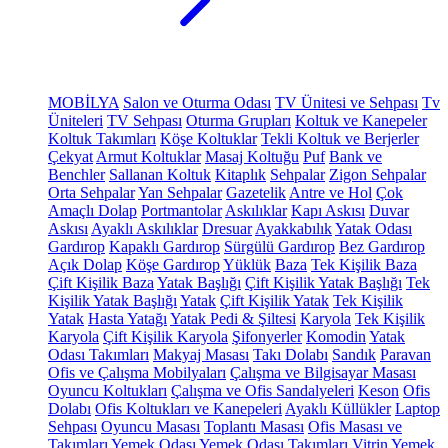
MOBİLYA
Salon ve Oturma Odası
TV Ünitesi ve Sehpası
Tv
Üniteleri
TV Sehpası
Oturma Grupları
Koltuk ve Kanepeler
Koltuk Takımları
Köşe Koltuklar
Tekli Koltuk ve Berjerler
Çekyat
Armut Koltuklar
Masaj Koltuğu
Puf
Bank ve
Benchler
Sallanan Koltuk
Kitaplık
Sehpalar
Zigon Sehpalar
Orta Sehpalar
Yan Sehpalar
Gazetelik
Antre ve Hol
Çok
Amaçlı Dolap
Portmantolar
Askılıklar
Kapı Askısı
Duvar
Askısı
Ayaklı Askılıklar
Dresuar
Ayakkabılık
Yatak Odası
Gardırop
Kapaklı Gardırop
Sürgülü Gardırop
Bez Gardırop
Açık Dolap
Köşe Gardırop
Yüklük
Baza
Tek Kişilik Baza
Çift Kişilik Baza
Yatak Başlığı
Çift Kişilik Yatak Başlığı
Tek
Kişilik Yatak Başlığı
Yatak
Çift Kişilik Yatak
Tek Kişilik
Yatak
Hasta Yatağı
Yatak Pedi & Şiltesi
Karyola
Tek Kişilik
Karyola
Çift Kişilik Karyola
Şifonyerler
Komodin
Yatak
Odası Takımları
Makyaj Masası
Takı Dolabı
Sandık
Paravan
Ofis ve Çalışma Mobilyaları
Çalışma ve Bilgisayar Masası
Oyuncu Koltukları
Çalışma ve Ofis Sandalyeleri
Keson
Ofis
Dolabı
Ofis Koltukları ve Kanepeleri
Ayaklı Küllükler
Laptop
Sehpası
Oyuncu Masası
Toplantı Masası
Ofis Masası ve
Takımları
Yemek Odası
Yemek Odası Takımları
Vitrin
Yemek