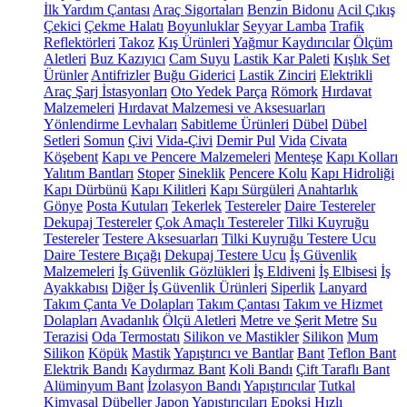
İlk Yardım Çantası
Araç Sigortaları
Benzin Bidonu
Acil Çıkış
Çekici
Çekme Halatı
Boyunluklar
Seyyar Lamba
Trafik
Reflektörleri
Takoz
Kış Ürünleri
Yağmur Kaydırıcılar
Ölçüm
Aletleri
Buz Kazıyıcı
Cam Suyu
Lastik Kar Paleti
Kışlık Set
Ürünler
Antifrizler
Buğu Giderici
Lastik Zinciri
Elektrikli
Araç Şarj İstasyonları
Oto Yedek Parça
Römork
Hırdavat
Malzemeleri
Hırdavat Malzemesi ve Aksesuarları
Yönlendirme Levhaları
Sabitleme Ürünleri
Dübel
Dübel
Setleri
Somun
Çivi
Vida-Çivi
Demir Pul
Vida
Civata
Köşebent
Kapı ve Pencere Malzemeleri
Menteşe
Kapı Kolları
Yalıtım Bantları
Stoper
Sineklik
Pencere Kolu
Kapı Hidroliği
Kapı Dürbünü
Kapı Kilitleri
Kapı Sürgüleri
Anahtarlık
Gönye
Posta Kutuları
Tekerlek
Testereler
Daire Testereler
Dekupaj Testereler
Çok Amaçlı Testereler
Tilki Kuyruğu
Testereler
Testere Aksesuarları
Tilki Kuyruğu Testere Ucu
Daire Testere Bıçağı
Dekupaj Testere Ucu
İş Güvenlik
Malzemeleri
İş Güvenlik Gözlükleri
İş Eldiveni
İş Elbisesi
İş
Ayakkabısı
Diğer İş Güvenlik Ürünleri
Siperlik
Lanyard
Takım Çanta Ve Dolapları
Takım Çantası
Takım ve Hizmet
Dolapları
Avadanlık
Ölçü Aletleri
Metre ve Şerit Metre
Su
Terazisi
Oda Termostatı
Silikon ve Mastikler
Silikon
Mum
Silikon
Köpük
Mastik
Yapıştırıcı ve Bantlar
Bant
Teflon Bant
Elektrik Bandı
Kaydırmaz Bant
Koli Bandı
Çift Taraflı Bant
Alüminyum Bant
İzolasyon Bandı
Yapıştırıcılar
Tutkal
Kimyasal Dübeller
Japon Yapıştırıcıları
Epoksi
Hızlı