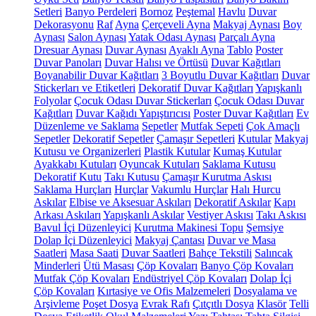
Setleri
Banyo Perdeleri
Bornoz
Peştemal
Havlu
Duvar
Dekorasyonu
Raf
Ayna
Çerçeveli Ayna
Makyaj Aynası
Boy
Aynası
Salon Aynası
Yatak Odası Aynası
Parçalı Ayna
Dresuar Aynası
Duvar Aynası
Ayaklı Ayna
Tablo
Poster
Duvar Panoları
Duvar Halısı ve Örtüsü
Duvar Kağıtları
Boyanabilir Duvar Kağıtları
3 Boyutlu Duvar Kağıtları
Duvar
Stickerları ve Etiketleri
Dekoratif Duvar Kağıtları
Yapışkanlı
Folyolar
Çocuk Odası Duvar Stickerları
Çocuk Odası Duvar
Kağıtları
Duvar Kağıdı Yapıştırıcısı
Poster Duvar Kağıtları
Ev
Düzenleme ve Saklama
Sepetler
Mutfak Sepeti
Çok Amaçlı
Sepetler
Dekoratif Sepetler
Çamaşır Sepetleri
Kutular
Makyaj
Kutusu ve Organizerleri
Plastik Kutular
Kumaş Kutular
Ayakkabı Kutuları
Oyuncak Kutuları
Saklama Kutusu
Dekoratif Kutu
Takı Kutusu
Çamaşır Kurutma Askısı
Saklama Hurçları
Hurçlar
Vakumlu Hurçlar
Halı Hurcu
Askılar
Elbise ve Aksesuar Askıları
Dekoratif Askılar
Kapı
Arkası Askıları
Yapışkanlı Askılar
Vestiyer Askısı
Takı Askısı
Bavul İçi Düzenleyici
Kurutma Makinesi Topu
Şemsiye
Dolap İçi Düzenleyici
Makyaj Çantası
Duvar ve Masa
Saatleri
Masa Saati
Duvar Saatleri
Bahçe Tekstili
Salıncak
Minderleri
Ütü Masası
Çöp Kovaları
Banyo Çöp Kovaları
Mutfak Çöp Kovaları
Endüstriyel Çöp Kovaları
Dolap İçi
Çöp Kovaları
Kırtasiye ve Ofis Malzemeleri
Dosyalama ve
Arşivleme
Poşet Dosya
Evrak Rafı
Çıtçıtlı Dosya
Klasör
Telli