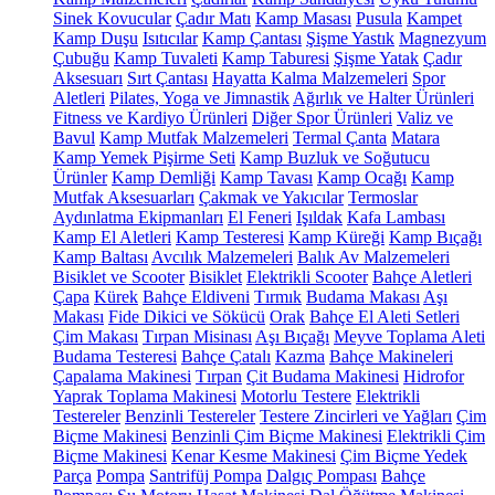
Sinek Kovucular
Çadır Matı
Kamp Masası
Pusula
Kampet
Kamp Duşu
Isıtıcılar
Kamp Çantası
Şişme Yastık
Magnezyum
Çubuğu
Kamp Tuvaleti
Kamp Taburesi
Şişme Yatak
Çadır
Aksesuarı
Sırt Çantası
Hayatta Kalma Malzemeleri
Spor
Aletleri
Pilates, Yoga ve Jimnastik
Ağırlık ve Halter Ürünleri
Fitness ve Kardiyo Ürünleri
Diğer Spor Ürünleri
Valiz ve
Bavul
Kamp Mutfak Malzemeleri
Termal Çanta
Matara
Kamp Yemek Pişirme Seti
Kamp Buzluk ve Soğutucu
Ürünler
Kamp Demliği
Kamp Tavası
Kamp Ocağı
Kamp
Mutfak Aksesuarları
Çakmak ve Yakıcılar
Termoslar
Aydınlatma Ekipmanları
El Feneri
Işıldak
Kafa Lambası
Kamp El Aletleri
Kamp Testeresi
Kamp Küreği
Kamp Bıçağı
Kamp Baltası
Avcılık Malzemeleri
Balık Av Malzemeleri
Bisiklet ve Scooter
Bisiklet
Elektrikli Scooter
Bahçe Aletleri
Çapa
Kürek
Bahçe Eldiveni
Tırmık
Budama Makası
Aşı
Makası
Fide Dikici ve Sökücü
Orak
Bahçe El Aleti Setleri
Çim Makası
Tırpan Misinası
Aşı Bıçağı
Meyve Toplama Aleti
Budama Testeresi
Bahçe Çatalı
Kazma
Bahçe Makineleri
Çapalama Makinesi
Tırpan
Çit Budama Makinesi
Hidrofor
Yaprak Toplama Makinesi
Motorlu Testere
Elektrikli
Testereler
Benzinli Testereler
Testere Zincirleri ve Yağları
Çim
Biçme Makinesi
Benzinli Çim Biçme Makinesi
Elektrikli Çim
Biçme Makinesi
Kenar Kesme Makinesi
Çim Biçme Yedek
Parça
Pompa
Santrifüj Pompa
Dalgıç Pompası
Bahçe