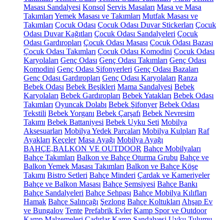
Masası Sandalyesi
Konsol
Servis Masaları
Masa ve Masa
Takımları
Yemek Masası ve Takımları
Mutfak Masası ve
Takımları
Çocuk Odası
Çocuk Odası Duvar Stickerları
Çocuk
Odası Duvar Kağıtları
Çocuk Odası Sandalyeleri
Çocuk
Odası Gardıropları
Çocuk Odası Masası
Çocuk Odası Bazası
Çocuk Odası Takımları
Çocuk Odası Komodini
Çocuk Odası
Karyolaları
Genç Odası
Genç Odası Takımları
Genç Odası
Komodini
Genç Odası Şifonyerleri
Genç Odası Bazaları
Genç Odası Gardıropları
Genç Odası Karyolaları
Ranza
Bebek Odası
Bebek Beşikleri
Mama Sandalyesi
Bebek
Karyolaları
Bebek Gardıropları
Bebek Yatakları
Bebek Odası
Takımları
Oyuncak Dolabı
Bebek Şifonyer
Bebek Odası
Tekstili
Bebek Yorganı
Bebek Çarşafı
Bebek Nevresim
Takımı
Bebek Battaniyesi
Bebek Uyku Seti
Mobilya
Aksesuarları
Mobilya Yedek Parçaları
Mobilya Kulpları
Raf
Ayakları
Keçeler
Masa Ayağı
Mobilya Ayağı
BAHÇE,BALKON VE OUTDOOR
Bahçe Mobilyaları
Bahçe Takımları
Balkon ve Bahçe Oturma Grubu
Bahçe ve
Balkon Yemek Masası Takımları
Balkon ve Bahçe Köşe
Takımı
Bistro Setleri
Bahçe Minderi
Çardak ve Kameriyeler
Bahçe ve Balkon Masası
Bahçe Şemsiyesi
Bahçe Bankı
Bahçe Sandalyeleri
Bahçe Sehpası
Bahçe Mobilya Kılıfları
Hamak
Bahçe Salıncağı
Şezlong
Bahçe Koltukları
Ahşap Ev
ve Bungalov
Tente
Prefabrik Evler
Kamp Spor ve Outdoor
Kamp Malzemeleri
Çadırlar
Kamp Sandalyesi
Uyku Tulumu