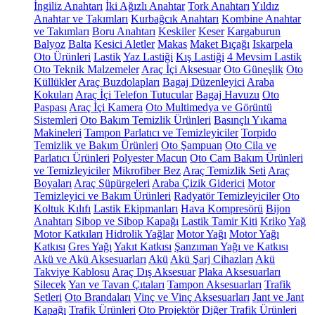
İngiliz Anahtarı
İki Ağızlı Anahtar
Tork Anahtarı
Yıldız
Anahtar ve Takımları
Kurbağcık Anahtarı
Kombine Anahtar
ve Takımları
Boru Anahtarı
Keskiler
Keser
Kargaburun
Balyoz
Balta
Kesici Aletler
Makas
Maket Bıçağı
Iskarpela
Oto Ürünleri
Lastik
Yaz Lastiği
Kış Lastiği
4 Mevsim Lastik
Oto Teknik Malzemeler
Araç İçi Aksesuar
Oto Güneşlik
Oto
Küllükler
Araç Buzdolapları
Bagaj Düzenleyici
Araba
Kokuları
Araç İçi Telefon Tutucular
Bagaj Havuzu
Oto
Paspası
Araç İçi Kamera
Oto Multimedya ve Görüntü
Sistemleri
Oto Bakım Temizlik Ürünleri
Basınçlı Yıkama
Makineleri
Tampon Parlatıcı ve Temizleyiciler
Torpido
Temizlik ve Bakım Ürünleri
Oto Şampuan
Oto Cila ve
Parlatıcı Ürünleri
Polyester Macun
Oto Cam Bakım Ürünleri
ve Temizleyiciler
Mikrofiber Bez
Araç Temizlik Seti
Araç
Boyaları
Araç Süpürgeleri
Araba Çizik Giderici
Motor
Temizleyici ve Bakım Ürünleri
Radyatör Temizleyiciler
Oto
Koltuk Kılıfı
Lastik Ekipmanları
Hava Kompresörü
Bijon
Anahtarı
Sibop ve Sibop Kapağı
Lastik Tamir Kiti
Kriko
Yağ
Motor Katkıları
Hidrolik Yağlar
Motor Yağı
Motor Yağı
Katkısı
Gres Yağı
Yakıt Katkısı
Şanzıman Yağı ve Katkısı
Akü ve Akü Aksesuarları
Akü
Akü Şarj Cihazları
Akü
Takviye Kablosu
Araç Dış Aksesuar
Plaka Aksesuarları
Silecek
Yan ve Tavan Çıtaları
Tampon Aksesuarları
Trafik
Setleri
Oto Brandaları
Vinç ve Vinç Aksesuarları
Jant ve Jant
Kapağı
Trafik Ürünleri
Oto Projektör
Diğer Trafik Ürünleri