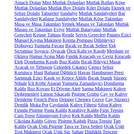
Amaçlı Dolap
Mini Mutfak Dolapları
Mutfak Rafları
Köşe
Mutfak Dolapları
Mutfak Boy Dolabı
Kiler Dolabı
Ekmek ve
Sebze Dolabı
Tabureler
Sandalye
Mutfak Sandalyeleri
Bar
Sandalyeleri
Katlanır Sandalyeler
Mutfak Köşe Takımları
Masa ve Masa Takımları
Yemek Masası ve Takımları
Mutfak
Masası ve Takımları
Eviye
Mutfak Bataryaları
Mutfak
Gereçleri
Kesme Tahtası
Rende
Servis Gereçleri
Patates Ezici
Manuel Kıyma Makinesi
Krema Pompası
Dilimleyici
Doğrayıcı
Yumurta Fırçası
Bıçak ve Bıçak Setleri
Yağ
Sıçratmaz
Soyucu, Oyacak
Ölçü Kabı ve Kaşığı
Merdane ve
Oklava
Hamur Açma Matı
Fındık Kıracağı ve Ceviz Kıracağı
Elek
Dondurma Kaşığı
Buz Kalıbı
Bıçak Bileyici Masat
Açacak ve Tirbuşon
Çekirdek Çıkarıcı
Çırpıcı
Sebze
Kurutucu
Huni
Baharat Öğütücü
Havan
Hamburger Presi
Sarımsak Ezici
Kaşık ve Kepçe Altlığı
Bıçak Standı
Süzgeç
Nihale
İçli Köfte Aparatı
Yumurta Zamanlayıcı
Dondurma
Kalıbı
Buz Kovası
Et Dövme Aleti
Sarma Makinesi
Kahve
Değirmenleri
Limon Sıkacağı
Pişirme Grubu
Çay ve Kahve
Demleme
French Press
Dripper
Chemex
Cezve
Çay Süzgeci
Demlik
Moka Pot
Çaydanlık
Kahve Filtresi
Sifon Kahve
Fırında Pişirme
Pasta Kalıbı
Kurabiye Kalıbı
Fırın Tepsisi
Cam Tepsi
Alüminyum Folyo
Kek Kalıbı
Muffin Kalıbı
Çikolata Kalıbı
Güveç
Pişirme Kağıdı
Pizza Tepsisi
Tart
Kalıbı
Ocak Üstü Pişirme
Tava ve Tava Setleri
Ocak Üstü
Tost Makinesi
Ocak Üstü Sac
Sahan
Düdüklü Tencere