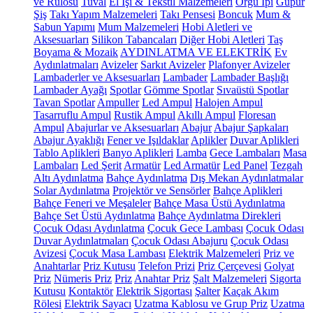
ve Rulosu
Tuval
El İşi & Tekstil Malzemeleri
Örgü İpi
Güpür
Şiş
Takı Yapım Malzemeleri
Takı Pensesi
Boncuk
Mum &
Sabun Yapımı
Mum Malzemeleri
Hobi Aletleri ve
Aksesuarları
Silikon Tabancaları
Diğer Hobi Aletleri
Taş
Boyama & Mozaik
AYDINLATMA VE ELEKTRİK
Ev
Aydınlatmaları
Avizeler
Sarkıt Avizeler
Plafonyer Avizeler
Lambaderler ve Aksesuarları
Lambader
Lambader Başlığı
Lambader Ayağı
Spotlar
Gömme Spotlar
Sıvaüstü Spotlar
Tavan Spotlar
Ampuller
Led Ampul
Halojen Ampul
Tasarruflu Ampul
Rustik Ampul
Akıllı Ampul
Floresan
Ampul
Abajurlar ve Aksesuarları
Abajur
Abajur Şapkaları
Abajur Ayaklığı
Fener ve Işıldaklar
Aplikler
Duvar Aplikleri
Tablo Aplikleri
Banyo Aplikleri
Lamba
Gece Lambaları
Masa
Lambaları
Led Şerit
Armatür
Led Armatür
Led Panel
Tezgah
Altı Aydınlatma
Bahçe Aydınlatma
Dış Mekan Aydınlatmalar
Solar Aydınlatma
Projektör ve Sensörler
Bahçe Aplikleri
Bahçe Feneri ve Meşaleler
Bahçe Masa Üstü Aydınlatma
Bahçe Set Üstü Aydınlatma
Bahçe Aydınlatma Direkleri
Çocuk Odası Aydınlatma
Çocuk Gece Lambası
Çocuk Odası
Duvar Aydınlatmaları
Çocuk Odası Abajuru
Çocuk Odası
Avizesi
Çocuk Masa Lambası
Elektrik Malzemeleri
Priz ve
Anahtarlar
Priz Kutusu
Telefon Prizi
Priz Çerçevesi
Golyat
Priz
Nümeris Priz
Priz
Anahtar Priz
Şalt Malzemeleri
Sigorta
Kutusu
Kontaktör
Elektrik Sigortası
Şalter
Kaçak Akım
Rölesi
Elektrik Sayacı
Uzatma Kablosu ve Grup Priz
Uzatma