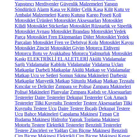
Yapıştırıcı
Merdivenler
Güvenlik Malzemeleri
Yangın
Söndürücü
Alarm
Kasa ve Kilitler
Çelik Kasa
Kilit
Kutu ve
Ambalaj Malzemeleri
Kargo Kutusu
Kargo Poşeti
Koli
Motosiklet Ürünleri
Motorsiklet Aksesuarları
Motosiklet
Kilidi
Motosiklet Stickerları
Motosiklet Rüzgarlık ve Siperlik
Motosiklet Aynası
Motosiklet Brandası
Motorsiklet Yedek
Parça
Motosiklet Fren Ekipmanları
Diğer Motosiklet Yedek
Parçaları
Motosiklet Fren ve Debriyaj Kolu
Motosiklet Kayışı
Motosiklet Zinciri
Motosiklet Giyim
Motorcu Eldiveni
Motorcu Botu ve Ayakkabısı
Motorcu Yağmurluk
Motosiklet
Kaskı
ELEKTRİKLİ EL ALETLERİ
Akülü Vidalamalar
Şarjlı Vidalamalar
Kablolu Vidalamalar
Vidalama Uçları
Matkaplar
Darbeli Matkaplar
Akülü Matkap ve Vidalamalar
Matkap Ucu ve Setleri
Somun Sıkma Makineleri
Darbesiz
Matkaplar
Manyetik Matkap
Sütunlu Matkap
Matkap Tezgahı
Kırıcılar ve Deliciler
Zımpara ve Polisaj
Zımpara Makineleri
Polisaj Makineleri
Planyalar
Zımpara Kağıdı ve Aksesuarları
Testereler
Daire Testereler
Dekupaj Testereler
Çok Amaçlı
Testereler
Tilki Kuyruğu Testereler
Testere Aksesuarları
Tilki
Kuyruğu Testere Ucu
Daire Testere Bıçağı
Dekupaj Testere
Ucu
Bahçe Makineleri
Çapalama Makinesi
Tırpan
Çit
Budama Makinesi
Hidrofor
Yaprak Toplama Makinesi
Motorlu Testere
Elektrikli Testereler
Benzinli Testereler
Testere Zincirleri ve Yağları
Çim Biçme Makinesi
Benzinli
Çim Biçme Makinesi
Elektrikli Çim Biçme Makinesi
Kenar