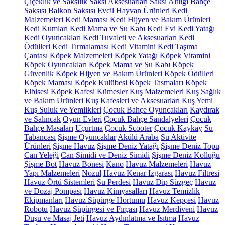
Çiçeklik ve Saksılık
Saksı Aksesuarları
Saksı Altlığı
Bahçe
Saksısı
Balkon Saksısı
Evcil Hayvan Ürünleri
Kedi
Malzemeleri
Kedi Maması
Kedi Hijyen ve Bakım Ürünleri
Kedi Kumları
Kedi Mama ve Su Kabı
Kedi Evi
Kedi Yatağı
Kedi Oyuncakları
Kedi Tuvaleti ve Aksesuarları
Kedi
Ödülleri
Kedi Tırmalaması
Kedi Vitamini
Kedi Taşıma
Çantası
Köpek Malzemeleri
Köpek Yatağı
Köpek Vitamini
Köpek Oyuncakları
Köpek Mama ve Su Kabı
Köpek
Güvenlik
Köpek Hijyen ve Bakım Ürünleri
Köpek Ödülleri
Köpek Maması
Köpek Kulübesi
Köpek Tasmaları
Köpek
Elbisesi
Köpek Kafesi
Kümesler
Kuş Malzemeleri
Kuş Sağlık
ve Bakım Ürünleri
Kuş Kafesleri ve Aksesuarları
Kuş Yemi
Kuş Suluk ve Yemlikleri
Çocuk Bahçe Oyuncakları
Kaydırak
ve Salıncak
Oyun Evleri
Çocuk Bahçe Sandalyeleri
Çocuk
Bahçe Masaları
Uçurtma
Çocuk Scooter
Çocuk Kaykay
Su
Tabancası
Şişme Oyuncaklar
Akülü Araba
Su Aktivite
Ürünleri
Şişme Havuz
Şişme Deniz Yatağı
Şişme Deniz Topu
Can Yeleği
Can Simidi ve Deniz Simidi
Şişme Deniz Kolluğu
Şişme Bot
Havuz Bonesi
Kano
Havuz Malzemeleri
Havuz
Yapı Malzemeleri
Nozul
Havuz Kenar Izgarası
Havuz Filtresi
Havuz Örtü Sistemleri
Su Perdesi
Havuz Dip Süzgeç
Havuz
ve Dozaj Pompası
Havuz Kimyasalları
Havuz Temizlik
Ekipmanları
Havuz Süpürge Hortumu
Havuz Kepçesi
Havuz
Robotu
Havuz Süpürgesi ve Fırçası
Havuz Merdiveni
Havuz
Duşu ve Masaj Jeti
Havuz Aydınlatma ve Isıtma
Havuz