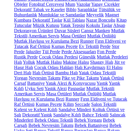
Objeler
Fotoğraf Çerçevesi
Mum
Vazolar
Yapay Çiçekler
Dekoratif Tabak ve Kaseler
Biblo
Şaraplıklar
Tütsülük ve
Buhurdanlık
Mumluklar ve Şamdanlar
Meyvelik
Magnet
Kumbara
Dekoratif Taşlar
Kül Tablası
Nazar Boncuğu
Kitap
Tutucular
Müzik Kutusu
Yatak Tepsisi
Kokulu Taşlar
Ahşap
Dekorasyon Ürünleri
Duvar Süsleri
Cansız Manken
Mutfak
Tekstili
Amerikan Servis
Masa Örtüleri
Mutfak Önlüğü
Mutfak Havlusu ve Kurulama Bezi
Runner
Fırın Eldiveni ve
Tutacak
Raf Örtüsü
Kumaş Peçete
Ev Tekstili
Perde
Stor
Perde
Jaluziler
Tül Perde
Perde Aksesuarları
Fon Perde
Rustik Perde
Çocuk Odası Perdesi
Güneşlik
Mutfak Perdeleri
Halı
Yolluk
Mutfak Halısı
Makine Halısı
Shaggy Halı
Jüt ve
Hasır Halı
Çocuk Odası Halıları
Halı Kaydırmazı
El Halısı
Deri Halı
Halı Örtüsü
Bambu Halı
Yatak Odası Tekstili
Yorgan
Nevresim Takımı
Pike ve Pike Takımı
Yatak Örtüsü
Çarşaf
Battaniye
Yatak Alezi & Koruyucusu
Yastık
Yastık
Kılıfı
Uyku Seti
Yastık Alezi
Paspaslar
Mutfak Tekstili
Amerikan Servis
Masa Örtüleri
Mutfak Önlüğü
Mutfak
Havlusu ve Kurulama Bezi
Runner
Fırın Eldiveni ve Tutacak
Raf Örtüsü
Kumaş Peçete
Kilim
Seccade
Salon Tekstili
Kırlent ve Kırlent Kılıfı
Sandalye Minderi
Koltuk Örtüsü ve
Şalı
Dekoratif Yastık
Sandalye Kılıfı
Bahçe Tekstili
Salıncak
Minderleri
Bebek Odası Tekstili
Bebek Yorganı
Bebek
Çarşafı
Bebek Nevresim Takımı
Bebek Battaniyesi
Bebek
Uyku Seti
Banyo Tekstil
Banyo Paspasları
Banyo Bakım