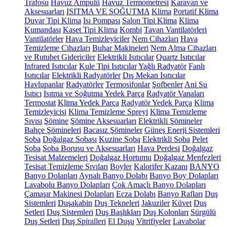
Trafosu
Havuz Ampulü
Havuz Termometresi
Karavan ve
Aksesuarları
ISITMA VE SOĞUTMA
Klima
Portatif Klima
Duvar Tipi Klima
Isı Pompası
Salon Tipi Klima
Klima
Kumandası
Kaset Tipi Klima
Kombi
Tavan Vantilatörleri
Vantilatörler
Hava Temizleyiciler
Nem Cihazları
Hava
Temizleme Cihazları
Buhar Makineleri
Nem Alma Cihazları
ve Rutubet Gidericiler
Elektrikli Isıtıcılar
Quartz Isıtıcılar
Infrared Isıtıcılar
Kule Tipi Isıtıcılar
Yağlı Radyatör
Fanlı
Isıtıcılar
Elektrikli Radyatörler
Dış Mekan Isıtıcılar
Havlupanlar
Radyatörler
Termosifonlar
Şofbenler
Ani Su
Isıtıcı
Isıtma ve Soğutma Yedek Parça
Radyatör Vanaları
Termostat
Klima Yedek Parça
Radyatör Yedek Parça
Klima
Temizleyicisi
Klima Temizleme Spreyi
Klima Temizleme
Sıvısı
Şömine
Şömine Aksesuarları
Elektrikli Şömineler
Bahçe Şömineleri
Bacasız Şömineler
Güneş Enerji Sistemleri
Soba
Doğalgaz Sobası
Kuzine Soba
Elektrikli Soba
Pelet
Soba
Soba Borusu ve Aksesuarları
Hava Perdesi
Doğalgaz
Tesisat Malzemeleri
Doğalgaz Hortumu
Doğalgaz Menfezleri
Tesisat Temizleme Sıvıları
Boyler
Kalorifer Kazanı
BANYO
Banyo Dolapları
Aynalı Banyo Dolabı
Banyo Boy Dolapları
Lavabolu Banyo Dolapları
Çok Amaçlı Banyo Dolapları
Çamaşır Makinesi Dolapları
Ecza Dolabı
Banyo Rafları
Duş
Sistemleri
Duşakabin
Duş Tekneleri
Jakuziler
Küvet
Duş
Setleri
Duş Sistemleri
Duş Başlıkları
Duş Kolonları
Sürgülü
Duş Setleri
Duş Spiralleri
El Duşu
Vitrifiyeler
Lavabolar