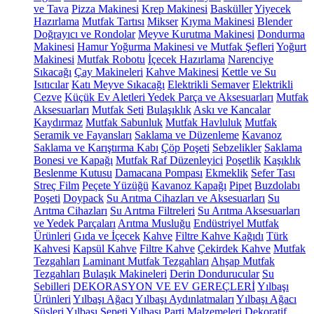
ve Tava
Pizza Makinesi
Krep Makinesi
Basküller
Yiyecek
Hazırlama
Mutfak Tartısı
Mikser
Kıyma Makinesi
Blender
Doğrayıcı ve Rondolar
Meyve Kurutma Makinesi
Dondurma
Makinesi
Hamur Yoğurma Makinesi ve Mutfak Şefleri
Yoğurt
Makinesi
Mutfak Robotu
İçecek Hazırlama
Narenciye
Sıkacağı
Çay Makineleri
Kahve Makinesi
Kettle ve Su
Isıtıcılar
Katı Meyve Sıkacağı
Elektrikli Semaver
Elektrikli
Cezve
Küçük Ev Aletleri Yedek Parça ve Aksesuarları
Mutfak
Aksesuarları
Mutfak Seti
Bulaşıklık
Askı ve Kancalar
Kaydırmaz
Mutfak Sabunluk
Mutfak Havluluk
Mutfak
Seramik ve Fayansları
Saklama ve Düzenleme
Kavanoz
Saklama ve Karıştırma Kabı
Çöp Poşeti
Sebzelikler
Saklama
Bonesi ve Kapağı
Mutfak Raf Düzenleyici
Poşetlik
Kaşıklık
Beslenme Kutusu
Damacana Pompası
Ekmeklik
Sefer Tası
Streç Film
Peçete Yüzüğü
Kavanoz Kapağı
Pipet
Buzdolabı
Poşeti
Doypack
Su Arıtma Cihazları ve Aksesuarları
Su
Arıtma Cihazları
Su Arıtma Filtreleri
Su Arıtma Aksesuarları
ve Yedek Parçaları
Arıtma Musluğu
Endüstriyel Mutfak
Ürünleri
Gıda ve İçecek
Kahve
Filtre Kahve Kağıdı
Türk
Kahvesi
Kapsül Kahve
Filtre Kahve
Çekirdek Kahve
Mutfak
Tezgahları
Laminant Mutfak Tezgahları
Ahşap Mutfak
Tezgahları
Bulaşık Makineleri
Derin Dondurucular
Su
Sebilleri
DEKORASYON VE EV GEREÇLERİ
Yılbaşı
Ürünleri
Yılbaşı Ağacı
Yılbaşı Aydınlatmaları
Yılbaşı Ağacı
Süsleri
Yılbaşı Sepeti
Yılbaşı Parti Malzemeleri
Dekoratif