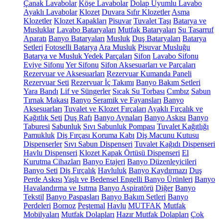
Çanak Lavabolar
Köşe Lavabolar
Dolap Uyumlu Lavabo
Ayaklı Lavabolar
Klozet
Duvara Sıfır Klozetler
Asma
Klozetler
Klozet Kapakları
Pisuvar
Tuvalet Taşı
Batarya ve
Musluklar
Lavabo Bataryaları
Mutfak Bataryaları
Su Tasarruf
Aparatı
Banyo Bataryaları
Musluk
Duş Bataryaları
Batarya
Setleri
Fotoselli Batarya
Ara Musluk
Pisuvar Musluğu
Batarya ve Musluk Yedek Parçaları
Sifon
Lavabo Sifonu
Eviye Sifonu
Yer Sifonu
Sifon Aksesuarları ve Parçaları
Rezervuar ve Aksesuarları
Rezervuar Kumanda Paneli
Rezervuar Seti
Rezervuar İç Takımı
Banyo Bakım Setleri
Yara Bandı
Lif ve Süngerler
Sıcak Su Torbası
Cımbız
Sabun
Tırnak Makası
Banyo Seramik ve Fayansları
Banyo
Aksesuarları
Tuvalet ve Klozet Fırçaları
Ayaklı Fırçalık ve
Kağıtlık Seti
Duş Rafı
Banyo Aynaları
Banyo Askısı
Banyo
Taburesi
Sabunluk
Sıvı Sabunluk Pompası
Tuvalet Kağıtlığı
Pamukluk
Diş Fırçası Koruma Kabı
Diş Macunu Kutusu
Dispenserler
Sıvı Sabun Dispenseri
Tuvalet Kağıdı Dispenseri
Havlu Dispenseri
Klozet Kapak Örtüsü Dispenseri
El
Kurutma Cihazları
Banyo Etajeri
Banyo Düzenleyicileri
Banyo Seti
Diş Fırçalık
Havluluk
Banyo Kaydırmazı
Duş
Perde Askısı
Yaşlı ve Bedensel Engelli Banyo Ürünleri
Banyo
Havalandırma ve Isıtma
Banyo Aspiratörü
Diğer
Banyo
Tekstil
Banyo Paspasları
Banyo Bakım Setleri
Banyo
Perdeleri
Bornoz
Peştemal
Havlu
MUTFAK
Mutfak
Mobilyaları
Mutfak Dolapları
Hazır Mutfak Dolapları
Çok