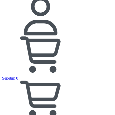
Sepetim
0