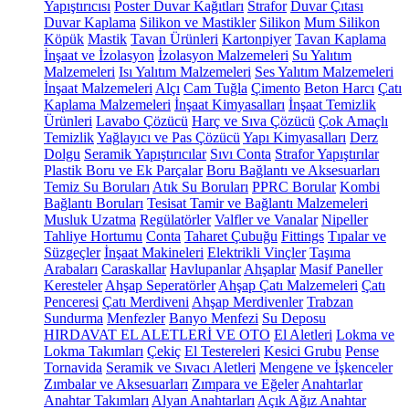
Yapıştırıcısı
Poster Duvar Kağıtları
Strafor
Duvar Çıtası
Duvar Kaplama
Silikon ve Mastikler
Silikon
Mum Silikon
Köpük
Mastik
Tavan Ürünleri
Kartonpiyer
Tavan Kaplama
İnşaat ve İzolasyon
İzolasyon Malzemeleri
Su Yalıtım
Malzemeleri
Isı Yalıtım Malzemeleri
Ses Yalıtım Malzemeleri
İnşaat Malzemeleri
Alçı
Cam Tuğla
Çimento
Beton Harcı
Çatı
Kaplama Malzemeleri
İnşaat Kimyasalları
İnşaat Temizlik
Ürünleri
Lavabo Çözücü
Harç ve Sıva Çözücü
Çok Amaçlı
Temizlik
Yağlayıcı ve Pas Çözücü
Yapı Kimyasalları
Derz
Dolgu
Seramik Yapıştırıcılar
Sıvı Conta
Strafor Yapıştırılar
Plastik Boru ve Ek Parçalar
Boru Bağlantı ve Aksesuarları
Temiz Su Boruları
Atık Su Boruları
PPRC Borular
Kombi
Bağlantı Boruları
Tesisat Tamir ve Bağlantı Malzemeleri
Musluk Uzatma
Regülatörler
Valfler ve Vanalar
Nipeller
Tahliye Hortumu
Conta
Taharet Çubuğu
Fittings
Tıpalar ve
Süzgeçler
İnşaat Makineleri
Elektrikli Vinçler
Taşıma
Arabaları
Caraskallar
Havlupanlar
Ahşaplar
Masif Paneller
Keresteler
Ahşap Seperatörler
Ahşap Çatı Malzemeleri
Çatı
Penceresi
Çatı Merdiveni
Ahşap Merdivenler
Trabzan
Sundurma
Menfezler
Banyo Menfezi
Su Deposu
HIRDAVAT EL ALETLERİ VE OTO
El Aletleri
Lokma ve
Lokma Takımları
Çekiç
El Testereleri
Kesici Grubu
Pense
Tornavida
Seramik ve Sıvacı Aletleri
Mengene ve İşkenceler
Zımbalar ve Aksesuarları
Zımpara ve Eğeler
Anahtarlar
Anahtar Takımları
Alyan Anahtarları
Açık Ağız Anahtar