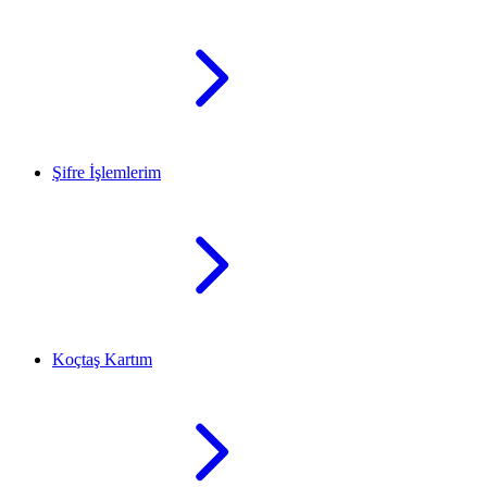
Şifre İşlemlerim
Koçtaş Kartım