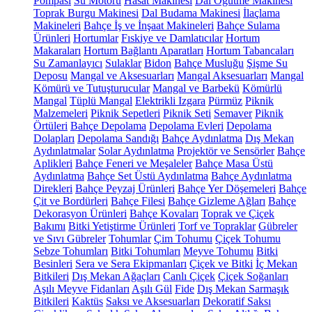
Pompası
Su Motoru
Hasat Makinesi
Dal Öğütme Makinesi
Toprak Burgu Makinesi
Dal Budama Makinesi
İlaçlama
Makineleri
Bahçe İş ve İnşaat Makineleri
Bahçe Sulama
Ürünleri
Hortumlar
Fıskiye ve Damlatıcılar
Hortum
Makaraları
Hortum Bağlantı Aparatları
Hortum Tabancaları
Su Zamanlayıcı
Sulaklar
Bidon
Bahçe Musluğu
Şişme Su
Deposu
Mangal ve Aksesuarları
Mangal Aksesuarları
Mangal
Kömürü ve Tutuşturucular
Mangal ve Barbekü
Kömürlü
Mangal
Tüplü Mangal
Elektrikli Izgara
Pürmüz
Piknik
Malzemeleri
Piknik Sepetleri
Piknik Seti
Semaver
Piknik
Örtüleri
Bahçe Depolama
Depolama Evleri
Depolama
Dolapları
Depolama Sandığı
Bahçe Aydınlatma
Dış Mekan
Aydınlatmalar
Solar Aydınlatma
Projektör ve Sensörler
Bahçe
Aplikleri
Bahçe Feneri ve Meşaleler
Bahçe Masa Üstü
Aydınlatma
Bahçe Set Üstü Aydınlatma
Bahçe Aydınlatma
Direkleri
Bahçe Peyzaj Ürünleri
Bahçe Yer Döşemeleri
Bahçe
Çit ve Bordürleri
Bahçe Filesi
Bahçe Gizleme Ağları
Bahçe
Dekorasyon Ürünleri
Bahçe Kovaları
Toprak ve Çiçek
Bakımı
Bitki Yetiştirme Ürünleri
Torf ve Topraklar
Gübreler
ve Sıvı Gübreler
Tohumlar
Çim Tohumu
Çiçek Tohumu
Sebze Tohumları
Bitki Tohumları
Meyve Tohumu
Bitki
Besinleri
Sera ve Sera Ekipmanları
Çiçek ve Bitki
İç Mekan
Bitkileri
Dış Mekan Ağaçları
Canlı Çiçek
Çiçek Soğanları
Aşılı Meyve Fidanları
Aşılı Gül
Fide
Dış Mekan Sarmaşık
Bitkileri
Kaktüs
Saksı ve Aksesuarları
Dekoratif Saksı