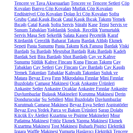
Tencere ve Tava Aksesuarları
Tencere ve Tencere Setleri
Çöp
Kovaları
Banyo Çöp Kovaları
Mutfak Çöp Kovaları
Endüstriyel Çöp Kovaları
Dolap İçi Çöp Kovaları
Sofra
Grubu
Çatal,Kaşık,Bıçak
Çatal Kaşık Bıçak Takımı
Yemek
Bıçağı
Çatal
Kaşık
Sofra Servis
Sürahi
Kase
Tepsi
Servis ve
Sunum Tabakları
Yağdanlık
Sosluk, Reçellik
Yumurtalık
Servis Maşa Seti
Şekerlik
Salata Kasesi
Peçetelik
Karaf
Kürdanlık
Çerezlik
Baharat Takımı
Bardak Altlığı
Ekmek
Sepeti
Pasta Sunumu
Pasta Takımı
Kek Fanusu
Bardak
Viski
Bardağı
Su Bardağı
Meşrubat Bardağı
Rakı Bardağı
Kadeh
Bardak Seti
Bira Bardağı
Shot Bardağı
Çay ve Kahve
Sunumu
Sütlük
Kahve Fincanı
Kupa
Fincan Takımı
Çay
Tabakları
Çay Setleri
Çay Fincanı
Çay Bardağı
Çay Kaşığı
Yemek Takımları
Tabaklar
Kahvaltı Takımları
Suluk ve
Matara
Beyaz Eşya
Fırın
Mikrodalga Fırınlar
Mini Fırınlar
Buzdolabı
Çamaşır Makinesi
Ocak
Ankastre Ürünleri
Ankastre Setler
Ankastre Ocaklar
Ankastre Fırınlar
Ankastre
Davlumbazlar
Bulaşık Makineleri
Kurutma Makinesi
Derin
Dondurucular
Su Sebilleri
Mini Buzdolabı
Davlumbazlar
Kurutmalı Çamaşır Makinesi
Beyaz Eşya Setleri
Aspiratörler
Beyaz Eşya Yedek Parça ve Bakım Ürünleri
Şarap Dolabı
Küçük Ev Aletleri
Kızartma ve Pişirme Makineleri
Mısır
Patlatma Makinesi
Fritöz
Ekmek Yapma Makinesi
Ekmek
Kızartma Makinesi
Tost Makinesi
Buharlı Pişirici
Elektrikli
Izgara
Waffle Makinesi
Yumurta Haşlayıcı
Elektrikli Tencere