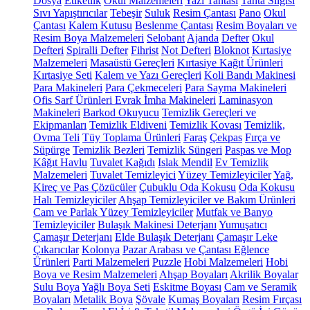
Dosya
Etiketlik
Okul Malzemeleri
Yazı Tahtası
Tahta Silgisi
Sıvı Yapıştırıcılar
Tebeşir
Suluk
Resim Çantası
Pano
Okul
Çantası
Kalem Kutusu
Beslenme Çantası
Resim Boyaları ve
Resim Boya Malzemeleri
Selobant
Ajanda
Defter
Okul
Defteri
Spiralli Defter
Fihrist
Not Defteri
Bloknot
Kırtasiye
Malzemeleri
Masaüstü Gereçleri
Kırtasiye Kağıt Ürünleri
Kırtasiye Seti
Kalem ve Yazı Gereçleri
Koli Bandı Makinesi
Para Makineleri
Para Çekmeceleri
Para Sayma Makineleri
Ofis Sarf Ürünleri
Evrak İmha Makineleri
Laminasyon
Makineleri
Barkod Okuyucu
Temizlik Gereçleri ve
Ekipmanları
Temizlik Eldiveni
Temizlik Kovası
Temizlik,
Ovma Teli
Tüy Toplama Ürünleri
Faraş
Çekpas
Fırça ve
Süpürge
Temizlik Bezleri
Temizlik Süngeri
Paspas ve Mop
Kâğıt Havlu
Tuvalet Kağıdı
Islak Mendil
Ev Temizlik
Malzemeleri
Tuvalet Temizleyici
Yüzey Temizleyiciler
Yağ,
Kireç ve Pas Çözücüler
Çubuklu Oda Kokusu
Oda Kokusu
Halı Temizleyiciler
Ahşap Temizleyiciler ve Bakım Ürünleri
Cam ve Parlak Yüzey Temizleyiciler
Mutfak ve Banyo
Temizleyiciler
Bulaşık Makinesi Deterjanı
Yumuşatıcı
Çamaşır Deterjanı
Elde Bulaşık Deterjanı
Çamaşır Leke
Çıkarıcılar
Kolonya
Pazar Arabası ve Çantası
Eğlence
Ürünleri
Parti Malzemeleri
Puzzle
Hobi Malzemeleri
Hobi
Boya ve Resim Malzemeleri
Ahşap Boyaları
Akrilik Boyalar
Sulu Boya
Yağlı Boya Seti
Eskitme Boyası
Cam ve Seramik
Boyaları
Metalik Boya
Şövale
Kumaş Boyaları
Resim Fırçası