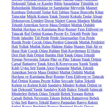
Dekoratif Tabak ve Kaseler
Biblo
Şaraplıklar
Tütsülük ve
Buhurdanlık
Mumluklar ve Şamdanlar
Meyvelik
Magnet
Kumbara
Dekoratif Taşlar
Kül Tablası
Nazar Boncuğu
Kitap
Tutucular
Müzik Kutusu
Yatak Tepsisi
Kokulu Taşlar
Ahşap
Dekorasyon Ürünleri
Duvar Süsleri
Cansız Manken
Mutfak
Tekstili
Amerikan Servis
Masa Örtüleri
Mutfak Önlüğü
Mutfak Havlusu ve Kurulama Bezi
Runner
Fırın Eldiveni ve
Tutacak
Raf Örtüsü
Kumaş Peçete
Ev Tekstili
Perde
Stor
Perde
Jaluziler
Tül Perde
Perde Aksesuarları
Fon Perde
Rustik Perde
Çocuk Odası Perdesi
Güneşlik
Mutfak Perdeleri
Halı
Yolluk
Mutfak Halısı
Makine Halısı
Shaggy Halı
Jüt ve
Hasır Halı
Çocuk Odası Halıları
Halı Kaydırmazı
El Halısı
Deri Halı
Halı Örtüsü
Bambu Halı
Yatak Odası Tekstili
Yorgan
Nevresim Takımı
Pike ve Pike Takımı
Yatak Örtüsü
Çarşaf
Battaniye
Yatak Alezi & Koruyucusu
Yastık
Yastık
Kılıfı
Uyku Seti
Yastık Alezi
Paspaslar
Mutfak Tekstili
Amerikan Servis
Masa Örtüleri
Mutfak Önlüğü
Mutfak
Havlusu ve Kurulama Bezi
Runner
Fırın Eldiveni ve Tutacak
Raf Örtüsü
Kumaş Peçete
Kilim
Seccade
Salon Tekstili
Kırlent ve Kırlent Kılıfı
Sandalye Minderi
Koltuk Örtüsü ve
Şalı
Dekoratif Yastık
Sandalye Kılıfı
Bahçe Tekstili
Salıncak
Minderleri
Bebek Odası Tekstili
Bebek Yorganı
Bebek
Çarşafı
Bebek Nevresim Takımı
Bebek Battaniyesi
Bebek
Uyku Seti
Banyo Tekstil
Banyo Paspasları
Banyo Bakım
Setleri
Banyo Perdeleri
Bornoz
Peştemal
Havlu
Duvar