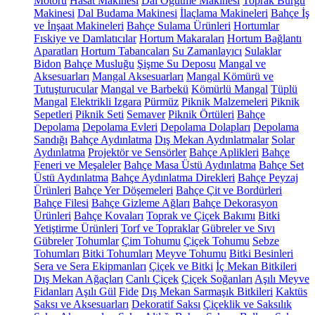
Motoru
Hasat Makinesi
Dal Öğütme Makinesi
Toprak Burgu
Makinesi
Dal Budama Makinesi
İlaçlama Makineleri
Bahçe İş
ve İnşaat Makineleri
Bahçe Sulama Ürünleri
Hortumlar
Fıskiye ve Damlatıcılar
Hortum Makaraları
Hortum Bağlantı
Aparatları
Hortum Tabancaları
Su Zamanlayıcı
Sulaklar
Bidon
Bahçe Musluğu
Şişme Su Deposu
Mangal ve
Aksesuarları
Mangal Aksesuarları
Mangal Kömürü ve
Tutuşturucular
Mangal ve Barbekü
Kömürlü Mangal
Tüplü
Mangal
Elektrikli Izgara
Pürmüz
Piknik Malzemeleri
Piknik
Sepetleri
Piknik Seti
Semaver
Piknik Örtüleri
Bahçe
Depolama
Depolama Evleri
Depolama Dolapları
Depolama
Sandığı
Bahçe Aydınlatma
Dış Mekan Aydınlatmalar
Solar
Aydınlatma
Projektör ve Sensörler
Bahçe Aplikleri
Bahçe
Feneri ve Meşaleler
Bahçe Masa Üstü Aydınlatma
Bahçe Set
Üstü Aydınlatma
Bahçe Aydınlatma Direkleri
Bahçe Peyzaj
Ürünleri
Bahçe Yer Döşemeleri
Bahçe Çit ve Bordürleri
Bahçe Filesi
Bahçe Gizleme Ağları
Bahçe Dekorasyon
Ürünleri
Bahçe Kovaları
Toprak ve Çiçek Bakımı
Bitki
Yetiştirme Ürünleri
Torf ve Topraklar
Gübreler ve Sıvı
Gübreler
Tohumlar
Çim Tohumu
Çiçek Tohumu
Sebze
Tohumları
Bitki Tohumları
Meyve Tohumu
Bitki Besinleri
Sera ve Sera Ekipmanları
Çiçek ve Bitki
İç Mekan Bitkileri
Dış Mekan Ağaçları
Canlı Çiçek
Çiçek Soğanları
Aşılı Meyve
Fidanları
Aşılı Gül
Fide
Dış Mekan Sarmaşık Bitkileri
Kaktüs
Saksı ve Aksesuarları
Dekoratif Saksı
Çiçeklik ve Saksılık