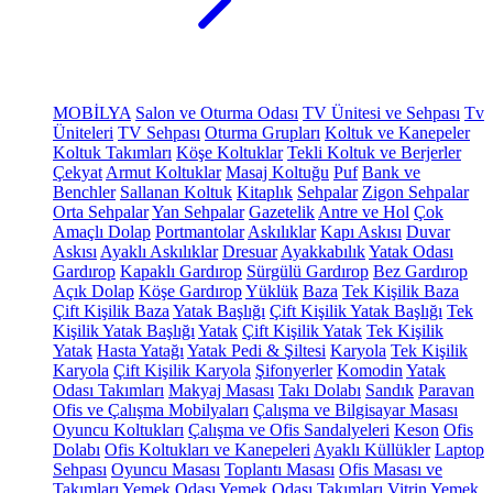
MOBİLYA
Salon ve Oturma Odası
TV Ünitesi ve Sehpası
Tv
Üniteleri
TV Sehpası
Oturma Grupları
Koltuk ve Kanepeler
Koltuk Takımları
Köşe Koltuklar
Tekli Koltuk ve Berjerler
Çekyat
Armut Koltuklar
Masaj Koltuğu
Puf
Bank ve
Benchler
Sallanan Koltuk
Kitaplık
Sehpalar
Zigon Sehpalar
Orta Sehpalar
Yan Sehpalar
Gazetelik
Antre ve Hol
Çok
Amaçlı Dolap
Portmantolar
Askılıklar
Kapı Askısı
Duvar
Askısı
Ayaklı Askılıklar
Dresuar
Ayakkabılık
Yatak Odası
Gardırop
Kapaklı Gardırop
Sürgülü Gardırop
Bez Gardırop
Açık Dolap
Köşe Gardırop
Yüklük
Baza
Tek Kişilik Baza
Çift Kişilik Baza
Yatak Başlığı
Çift Kişilik Yatak Başlığı
Tek
Kişilik Yatak Başlığı
Yatak
Çift Kişilik Yatak
Tek Kişilik
Yatak
Hasta Yatağı
Yatak Pedi & Şiltesi
Karyola
Tek Kişilik
Karyola
Çift Kişilik Karyola
Şifonyerler
Komodin
Yatak
Odası Takımları
Makyaj Masası
Takı Dolabı
Sandık
Paravan
Ofis ve Çalışma Mobilyaları
Çalışma ve Bilgisayar Masası
Oyuncu Koltukları
Çalışma ve Ofis Sandalyeleri
Keson
Ofis
Dolabı
Ofis Koltukları ve Kanepeleri
Ayaklı Küllükler
Laptop
Sehpası
Oyuncu Masası
Toplantı Masası
Ofis Masası ve
Takımları
Yemek Odası
Yemek Odası Takımları
Vitrin
Yemek