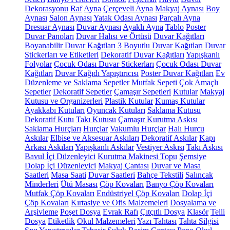
Dekorasyonu
Raf
Ayna
Çerçeveli Ayna
Makyaj Aynası
Boy
Aynası
Salon Aynası
Yatak Odası Aynası
Parçalı Ayna
Dresuar Aynası
Duvar Aynası
Ayaklı Ayna
Tablo
Poster
Duvar Panoları
Duvar Halısı ve Örtüsü
Duvar Kağıtları
Boyanabilir Duvar Kağıtları
3 Boyutlu Duvar Kağıtları
Duvar
Stickerları ve Etiketleri
Dekoratif Duvar Kağıtları
Yapışkanlı
Folyolar
Çocuk Odası Duvar Stickerları
Çocuk Odası Duvar
Kağıtları
Duvar Kağıdı Yapıştırıcısı
Poster Duvar Kağıtları
Ev
Düzenleme ve Saklama
Sepetler
Mutfak Sepeti
Çok Amaçlı
Sepetler
Dekoratif Sepetler
Çamaşır Sepetleri
Kutular
Makyaj
Kutusu ve Organizerleri
Plastik Kutular
Kumaş Kutular
Ayakkabı Kutuları
Oyuncak Kutuları
Saklama Kutusu
Dekoratif Kutu
Takı Kutusu
Çamaşır Kurutma Askısı
Saklama Hurçları
Hurçlar
Vakumlu Hurçlar
Halı Hurcu
Askılar
Elbise ve Aksesuar Askıları
Dekoratif Askılar
Kapı
Arkası Askıları
Yapışkanlı Askılar
Vestiyer Askısı
Takı Askısı
Bavul İçi Düzenleyici
Kurutma Makinesi Topu
Şemsiye
Dolap İçi Düzenleyici
Makyaj Çantası
Duvar ve Masa
Saatleri
Masa Saati
Duvar Saatleri
Bahçe Tekstili
Salıncak
Minderleri
Ütü Masası
Çöp Kovaları
Banyo Çöp Kovaları
Mutfak Çöp Kovaları
Endüstriyel Çöp Kovaları
Dolap İçi
Çöp Kovaları
Kırtasiye ve Ofis Malzemeleri
Dosyalama ve
Arşivleme
Poşet Dosya
Evrak Rafı
Çıtçıtlı Dosya
Klasör
Telli
Dosya
Etiketlik
Okul Malzemeleri
Yazı Tahtası
Tahta Silgisi