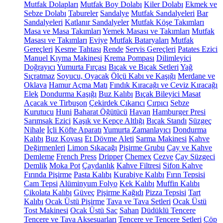
Mutfak Dolapları
Mutfak Boy Dolabı
Kiler Dolabı
Ekmek ve
Sebze Dolabı
Tabureler
Sandalye
Mutfak Sandalyeleri
Bar
Sandalyeleri
Katlanır Sandalyeler
Mutfak Köşe Takımları
Masa ve Masa Takımları
Yemek Masası ve Takımları
Mutfak
Masası ve Takımları
Eviye
Mutfak Bataryaları
Mutfak
Gereçleri
Kesme Tahtası
Rende
Servis Gereçleri
Patates Ezici
Manuel Kıyma Makinesi
Krema Pompası
Dilimleyici
Doğrayıcı
Yumurta Fırçası
Bıçak ve Bıçak Setleri
Yağ
Sıçratmaz
Soyucu, Oyacak
Ölçü Kabı ve Kaşığı
Merdane ve
Oklava
Hamur Açma Matı
Fındık Kıracağı ve Ceviz Kıracağı
Elek
Dondurma Kaşığı
Buz Kalıbı
Bıçak Bileyici Masat
Açacak ve Tirbuşon
Çekirdek Çıkarıcı
Çırpıcı
Sebze
Kurutucu
Huni
Baharat Öğütücü
Havan
Hamburger Presi
Sarımsak Ezici
Kaşık ve Kepçe Altlığı
Bıçak Standı
Süzgeç
Nihale
İçli Köfte Aparatı
Yumurta Zamanlayıcı
Dondurma
Kalıbı
Buz Kovası
Et Dövme Aleti
Sarma Makinesi
Kahve
Değirmenleri
Limon Sıkacağı
Pişirme Grubu
Çay ve Kahve
Demleme
French Press
Dripper
Chemex
Cezve
Çay Süzgeci
Demlik
Moka Pot
Çaydanlık
Kahve Filtresi
Sifon Kahve
Fırında Pişirme
Pasta Kalıbı
Kurabiye Kalıbı
Fırın Tepsisi
Cam Tepsi
Alüminyum Folyo
Kek Kalıbı
Muffin Kalıbı
Çikolata Kalıbı
Güveç
Pişirme Kağıdı
Pizza Tepsisi
Tart
Kalıbı
Ocak Üstü Pişirme
Tava ve Tava Setleri
Ocak Üstü
Tost Makinesi
Ocak Üstü Sac
Sahan
Düdüklü Tencere
Tencere ve Tava Aksesuarları
Tencere ve Tencere Setleri
Çöp