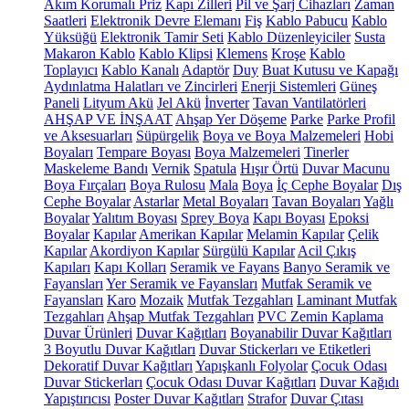
Akım Korumalı Priz
Kapı Zilleri
Pil ve Şarj Cihazları
Zaman
Saatleri
Elektronik Devre Elemanı
Fiş
Kablo Pabucu
Kablo
Yüksüğü
Elektronik Tamir Seti
Kablo Düzenleyiciler
Susta
Makaron Kablo
Kablo Klipsi
Klemens
Kroşe
Kablo
Toplayıcı
Kablo Kanalı
Adaptör
Duy
Buat Kutusu ve Kapağı
Aydınlatma Halatları ve Zincirleri
Enerji Sistemleri
Güneş
Paneli
Lityum Akü
Jel Akü
İnverter
Tavan Vantilatörleri
AHŞAP VE İNŞAAT
Ahşap Yer Döşeme
Parke
Parke Profil
ve Aksesuarları
Süpürgelik
Boya ve Boya Malzemeleri
Hobi
Boyaları
Tempare Boyası
Boya Malzemeleri
Tinerler
Maskeleme Bandı
Vernik
Spatula
Hışır Örtü
Duvar Macunu
Boya Fırçaları
Boya Rulosu
Mala
Boya
İç Cephe Boyalar
Dış
Cephe Boyalar
Astarlar
Metal Boyaları
Tavan Boyaları
Yağlı
Boyalar
Yalıtım Boyası
Sprey Boya
Kapı Boyası
Epoksi
Boyalar
Kapılar
Amerikan Kapılar
Melamin Kapılar
Çelik
Kapılar
Akordiyon Kapılar
Sürgülü Kapılar
Acil Çıkış
Kapıları
Kapı Kolları
Seramik ve Fayans
Banyo Seramik ve
Fayansları
Yer Seramik ve Fayansları
Mutfak Seramik ve
Fayansları
Karo
Mozaik
Mutfak Tezgahları
Laminant Mutfak
Tezgahları
Ahşap Mutfak Tezgahları
PVC Zemin Kaplama
Duvar Ürünleri
Duvar Kağıtları
Boyanabilir Duvar Kağıtları
3 Boyutlu Duvar Kağıtları
Duvar Stickerları ve Etiketleri
Dekoratif Duvar Kağıtları
Yapışkanlı Folyolar
Çocuk Odası
Duvar Stickerları
Çocuk Odası Duvar Kağıtları
Duvar Kağıdı
Yapıştırıcısı
Poster Duvar Kağıtları
Strafor
Duvar Çıtası