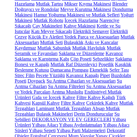
Hazırlama
Mutfak Tartısı
Mikser
Kıyma Makinesi
Blender
Doğrayıcı ve Rondolar
Meyve Kurutma Makinesi
Dondurma
Makinesi
Hamur Yoğurma Makinesi ve Mutfak Şefleri
Yoğurt
Makinesi
Mutfak Robotu
İçecek Hazırlama
Narenciye
Sıkacağı
Çay Makineleri
Kahve Makinesi
Kettle ve Su
Isıtıcılar
Katı Meyve Sıkacağı
Elektrikli Semaver
Elektrikli
Cezve
Küçük Ev Aletleri Yedek Parça ve Aksesuarları
Mutfak
Aksesuarları
Mutfak Seti
Bulaşıklık
Askı ve Kancalar
Kaydırmaz
Mutfak Sabunluk
Mutfak Havluluk
Mutfak
Seramik ve Fayansları
Saklama ve Düzenleme
Kavanoz
Saklama ve Karıştırma Kabı
Çöp Poşeti
Sebzelikler
Saklama
Bonesi ve Kapağı
Mutfak Raf Düzenleyici
Poşetlik
Kaşıklık
Beslenme Kutusu
Damacana Pompası
Ekmeklik
Sefer Tası
Streç Film
Peçete Yüzüğü
Kavanoz Kapağı
Pipet
Buzdolabı
Poşeti
Doypack
Su Arıtma Cihazları ve Aksesuarları
Su
Arıtma Cihazları
Su Arıtma Filtreleri
Su Arıtma Aksesuarları
ve Yedek Parçaları
Arıtma Musluğu
Endüstriyel Mutfak
Ürünleri
Gıda ve İçecek
Kahve
Filtre Kahve Kağıdı
Türk
Kahvesi
Kapsül Kahve
Filtre Kahve
Çekirdek Kahve
Mutfak
Tezgahları
Laminant Mutfak Tezgahları
Ahşap Mutfak
Tezgahları
Bulaşık Makineleri
Derin Dondurucular
Su
Sebilleri
DEKORASYON VE EV GEREÇLERİ
Yılbaşı
Ürünleri
Yılbaşı Ağacı
Yılbaşı Aydınlatmaları
Yılbaşı Ağacı
Süsleri
Yılbaşı Sepeti
Yılbaşı Parti Malzemeleri
Dekoratif
Objeler
Fotoğraf Çerçevesi
Mum
Vazolar
Yapay Çiçekler