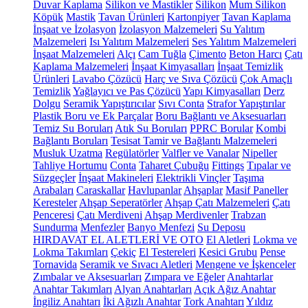
Duvar Kaplama
Silikon ve Mastikler
Silikon
Mum Silikon
Köpük
Mastik
Tavan Ürünleri
Kartonpiyer
Tavan Kaplama
İnşaat ve İzolasyon
İzolasyon Malzemeleri
Su Yalıtım
Malzemeleri
Isı Yalıtım Malzemeleri
Ses Yalıtım Malzemeleri
İnşaat Malzemeleri
Alçı
Cam Tuğla
Çimento
Beton Harcı
Çatı
Kaplama Malzemeleri
İnşaat Kimyasalları
İnşaat Temizlik
Ürünleri
Lavabo Çözücü
Harç ve Sıva Çözücü
Çok Amaçlı
Temizlik
Yağlayıcı ve Pas Çözücü
Yapı Kimyasalları
Derz
Dolgu
Seramik Yapıştırıcılar
Sıvı Conta
Strafor Yapıştırılar
Plastik Boru ve Ek Parçalar
Boru Bağlantı ve Aksesuarları
Temiz Su Boruları
Atık Su Boruları
PPRC Borular
Kombi
Bağlantı Boruları
Tesisat Tamir ve Bağlantı Malzemeleri
Musluk Uzatma
Regülatörler
Valfler ve Vanalar
Nipeller
Tahliye Hortumu
Conta
Taharet Çubuğu
Fittings
Tıpalar ve
Süzgeçler
İnşaat Makineleri
Elektrikli Vinçler
Taşıma
Arabaları
Caraskallar
Havlupanlar
Ahşaplar
Masif Paneller
Keresteler
Ahşap Seperatörler
Ahşap Çatı Malzemeleri
Çatı
Penceresi
Çatı Merdiveni
Ahşap Merdivenler
Trabzan
Sundurma
Menfezler
Banyo Menfezi
Su Deposu
HIRDAVAT EL ALETLERİ VE OTO
El Aletleri
Lokma ve
Lokma Takımları
Çekiç
El Testereleri
Kesici Grubu
Pense
Tornavida
Seramik ve Sıvacı Aletleri
Mengene ve İşkenceler
Zımbalar ve Aksesuarları
Zımpara ve Eğeler
Anahtarlar
Anahtar Takımları
Alyan Anahtarları
Açık Ağız Anahtar
İngiliz Anahtarı
İki Ağızlı Anahtar
Tork Anahtarı
Yıldız