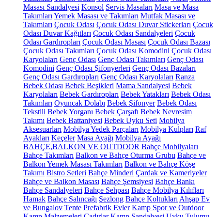
Masası Sandalyesi
Konsol
Servis Masaları
Masa ve Masa
Takımları
Yemek Masası ve Takımları
Mutfak Masası ve
Takımları
Çocuk Odası
Çocuk Odası Duvar Stickerları
Çocuk
Odası Duvar Kağıtları
Çocuk Odası Sandalyeleri
Çocuk
Odası Gardıropları
Çocuk Odası Masası
Çocuk Odası Bazası
Çocuk Odası Takımları
Çocuk Odası Komodini
Çocuk Odası
Karyolaları
Genç Odası
Genç Odası Takımları
Genç Odası
Komodini
Genç Odası Şifonyerleri
Genç Odası Bazaları
Genç Odası Gardıropları
Genç Odası Karyolaları
Ranza
Bebek Odası
Bebek Beşikleri
Mama Sandalyesi
Bebek
Karyolaları
Bebek Gardıropları
Bebek Yatakları
Bebek Odası
Takımları
Oyuncak Dolabı
Bebek Şifonyer
Bebek Odası
Tekstili
Bebek Yorganı
Bebek Çarşafı
Bebek Nevresim
Takımı
Bebek Battaniyesi
Bebek Uyku Seti
Mobilya
Aksesuarları
Mobilya Yedek Parçaları
Mobilya Kulpları
Raf
Ayakları
Keçeler
Masa Ayağı
Mobilya Ayağı
BAHÇE,BALKON VE OUTDOOR
Bahçe Mobilyaları
Bahçe Takımları
Balkon ve Bahçe Oturma Grubu
Bahçe ve
Balkon Yemek Masası Takımları
Balkon ve Bahçe Köşe
Takımı
Bistro Setleri
Bahçe Minderi
Çardak ve Kameriyeler
Bahçe ve Balkon Masası
Bahçe Şemsiyesi
Bahçe Bankı
Bahçe Sandalyeleri
Bahçe Sehpası
Bahçe Mobilya Kılıfları
Hamak
Bahçe Salıncağı
Şezlong
Bahçe Koltukları
Ahşap Ev
ve Bungalov
Tente
Prefabrik Evler
Kamp Spor ve Outdoor
Kamp Malzemeleri
Çadırlar
Kamp Sandalyesi
Uyku Tulumu