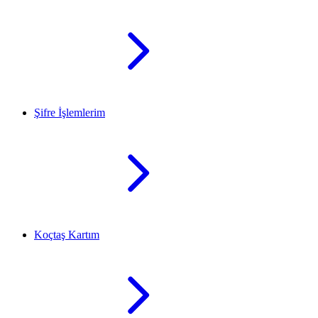
Şifre İşlemlerim
Koçtaş Kartım