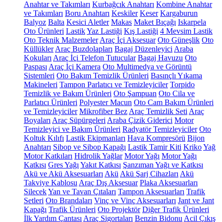
Anahtar ve Takımları
Kurbağcık Anahtarı
Kombine Anahtar
ve Takımları
Boru Anahtarı
Keskiler
Keser
Kargaburun
Balyoz
Balta
Kesici Aletler
Makas
Maket Bıçağı
Iskarpela
Oto Ürünleri
Lastik
Yaz Lastiği
Kış Lastiği
4 Mevsim Lastik
Oto Teknik Malzemeler
Araç İçi Aksesuar
Oto Güneşlik
Oto
Küllükler
Araç Buzdolapları
Bagaj Düzenleyici
Araba
Kokuları
Araç İçi Telefon Tutucular
Bagaj Havuzu
Oto
Paspası
Araç İçi Kamera
Oto Multimedya ve Görüntü
Sistemleri
Oto Bakım Temizlik Ürünleri
Basınçlı Yıkama
Makineleri
Tampon Parlatıcı ve Temizleyiciler
Torpido
Temizlik ve Bakım Ürünleri
Oto Şampuan
Oto Cila ve
Parlatıcı Ürünleri
Polyester Macun
Oto Cam Bakım Ürünleri
ve Temizleyiciler
Mikrofiber Bez
Araç Temizlik Seti
Araç
Boyaları
Araç Süpürgeleri
Araba Çizik Giderici
Motor
Temizleyici ve Bakım Ürünleri
Radyatör Temizleyiciler
Oto
Koltuk Kılıfı
Lastik Ekipmanları
Hava Kompresörü
Bijon
Anahtarı
Sibop ve Sibop Kapağı
Lastik Tamir Kiti
Kriko
Yağ
Motor Katkıları
Hidrolik Yağlar
Motor Yağı
Motor Yağı
Katkısı
Gres Yağı
Yakıt Katkısı
Şanzıman Yağı ve Katkısı
Akü ve Akü Aksesuarları
Akü
Akü Şarj Cihazları
Akü
Takviye Kablosu
Araç Dış Aksesuar
Plaka Aksesuarları
Silecek
Yan ve Tavan Çıtaları
Tampon Aksesuarları
Trafik
Setleri
Oto Brandaları
Vinç ve Vinç Aksesuarları
Jant ve Jant
Kapağı
Trafik Ürünleri
Oto Projektör
Diğer Trafik Ürünleri
İlk Yardım Çantası
Araç Sigortaları
Benzin Bidonu
Acil Çıkış