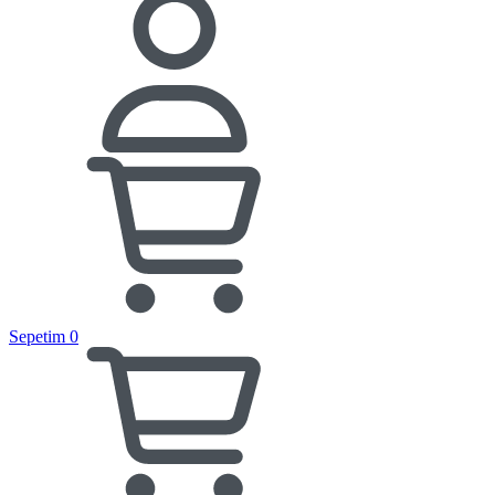
Sepetim
0