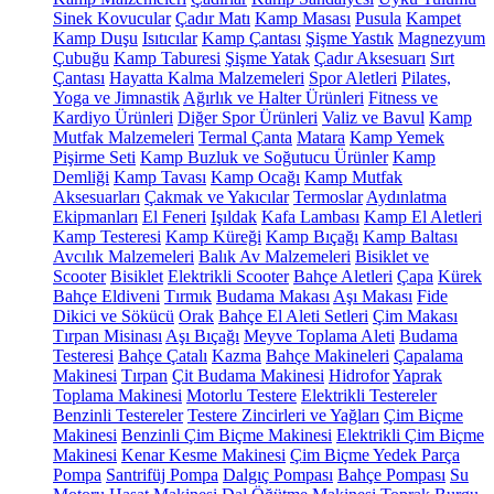
Sinek Kovucular
Çadır Matı
Kamp Masası
Pusula
Kampet
Kamp Duşu
Isıtıcılar
Kamp Çantası
Şişme Yastık
Magnezyum
Çubuğu
Kamp Taburesi
Şişme Yatak
Çadır Aksesuarı
Sırt
Çantası
Hayatta Kalma Malzemeleri
Spor Aletleri
Pilates,
Yoga ve Jimnastik
Ağırlık ve Halter Ürünleri
Fitness ve
Kardiyo Ürünleri
Diğer Spor Ürünleri
Valiz ve Bavul
Kamp
Mutfak Malzemeleri
Termal Çanta
Matara
Kamp Yemek
Pişirme Seti
Kamp Buzluk ve Soğutucu Ürünler
Kamp
Demliği
Kamp Tavası
Kamp Ocağı
Kamp Mutfak
Aksesuarları
Çakmak ve Yakıcılar
Termoslar
Aydınlatma
Ekipmanları
El Feneri
Işıldak
Kafa Lambası
Kamp El Aletleri
Kamp Testeresi
Kamp Küreği
Kamp Bıçağı
Kamp Baltası
Avcılık Malzemeleri
Balık Av Malzemeleri
Bisiklet ve
Scooter
Bisiklet
Elektrikli Scooter
Bahçe Aletleri
Çapa
Kürek
Bahçe Eldiveni
Tırmık
Budama Makası
Aşı Makası
Fide
Dikici ve Sökücü
Orak
Bahçe El Aleti Setleri
Çim Makası
Tırpan Misinası
Aşı Bıçağı
Meyve Toplama Aleti
Budama
Testeresi
Bahçe Çatalı
Kazma
Bahçe Makineleri
Çapalama
Makinesi
Tırpan
Çit Budama Makinesi
Hidrofor
Yaprak
Toplama Makinesi
Motorlu Testere
Elektrikli Testereler
Benzinli Testereler
Testere Zincirleri ve Yağları
Çim Biçme
Makinesi
Benzinli Çim Biçme Makinesi
Elektrikli Çim Biçme
Makinesi
Kenar Kesme Makinesi
Çim Biçme Yedek Parça
Pompa
Santrifüj Pompa
Dalgıç Pompası
Bahçe Pompası
Su