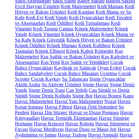
Saksı Aksesuarları
Saksı Altlığı
Bahçe Saksısı
Balkon Saksısı
Evcil Hayvan Ürünleri
Kedi Malzemeleri
Kedi Maması
Kedi
Hijyen ve Bakım Ürünleri
Kedi Kumları
Kedi Mama ve Su
Kabı
Kedi Evi
Kedi Yatağı
Kedi Oyuncakları
Kedi Tuvaleti
ve Aksesuarları
Kedi Ödülleri
Kedi Tırmalaması
Kedi
Vitamini
Kedi Taşıma Çantası
Köpek Malzemeleri
Köpek
Yatağı
Köpek Vitamini
Köpek Oyuncakları
Köpek Mama ve
Su Kabı
Köpek Güvenlik
Köpek Hijyen ve Bakım Ürünleri
Köpek Ödülleri
Köpek Maması
Köpek Kulübesi
Köpek
Tasmaları
Köpek Elbisesi
Köpek Kafesi
Kümesler
Kuş
Malzemeleri
Kuş Sağlık ve Bakım Ürünleri
Kuş Kafesleri ve
Aksesuarları
Kuş Yemi
Kuş Suluk ve Yemlikleri
Çocuk
Bahçe Oyuncakları
Kaydırak ve Salıncak
Oyun Evleri
Çocuk
Bahçe Sandalyeleri
Çocuk Bahçe Masaları
Uçurtma
Çocuk
Scooter
Çocuk Kaykay
Su Tabancası
Şişme Oyuncaklar
Akülü Araba
Su Aktivite Ürünleri
Şişme Havuz
Şişme Deniz
Yatağı
Şişme Deniz Topu
Can Yeleği
Can Simidi ve Deniz
Simidi
Şişme Deniz Kolluğu
Şişme Bot
Havuz Bonesi
Kano
Havuz Malzemeleri
Havuz Yapı Malzemeleri
Nozul
Havuz
Kenar Izgarası
Havuz Filtresi
Havuz Örtü Sistemleri
Su
Perdesi
Havuz Dip Süzgeç
Havuz ve Dozaj Pompası
Havuz
Kimyasalları
Havuz Temizlik Ekipmanları
Havuz Süpürge
Hortumu
Havuz Kepçesi
Havuz Robotu
Havuz Süpürgesi ve
Fırçası
Havuz Merdiveni
Havuz Duşu ve Masaj Jeti
Havuz
Aydınlatma ve Isıtma
Havuz Trafosu
Havuz Ampulü
Havuz