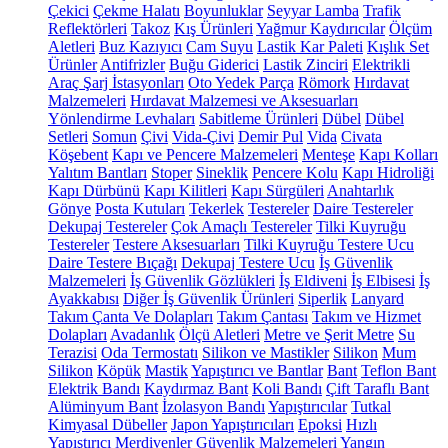
Çekici
Çekme Halatı
Boyunluklar
Seyyar Lamba
Trafik
Reflektörleri
Takoz
Kış Ürünleri
Yağmur Kaydırıcılar
Ölçüm
Aletleri
Buz Kazıyıcı
Cam Suyu
Lastik Kar Paleti
Kışlık Set
Ürünler
Antifrizler
Buğu Giderici
Lastik Zinciri
Elektrikli
Araç Şarj İstasyonları
Oto Yedek Parça
Römork
Hırdavat
Malzemeleri
Hırdavat Malzemesi ve Aksesuarları
Yönlendirme Levhaları
Sabitleme Ürünleri
Dübel
Dübel
Setleri
Somun
Çivi
Vida-Çivi
Demir Pul
Vida
Civata
Köşebent
Kapı ve Pencere Malzemeleri
Menteşe
Kapı Kolları
Yalıtım Bantları
Stoper
Sineklik
Pencere Kolu
Kapı Hidroliği
Kapı Dürbünü
Kapı Kilitleri
Kapı Sürgüleri
Anahtarlık
Gönye
Posta Kutuları
Tekerlek
Testereler
Daire Testereler
Dekupaj Testereler
Çok Amaçlı Testereler
Tilki Kuyruğu
Testereler
Testere Aksesuarları
Tilki Kuyruğu Testere Ucu
Daire Testere Bıçağı
Dekupaj Testere Ucu
İş Güvenlik
Malzemeleri
İş Güvenlik Gözlükleri
İş Eldiveni
İş Elbisesi
İş
Ayakkabısı
Diğer İş Güvenlik Ürünleri
Siperlik
Lanyard
Takım Çanta Ve Dolapları
Takım Çantası
Takım ve Hizmet
Dolapları
Avadanlık
Ölçü Aletleri
Metre ve Şerit Metre
Su
Terazisi
Oda Termostatı
Silikon ve Mastikler
Silikon
Mum
Silikon
Köpük
Mastik
Yapıştırıcı ve Bantlar
Bant
Teflon Bant
Elektrik Bandı
Kaydırmaz Bant
Koli Bandı
Çift Taraflı Bant
Alüminyum Bant
İzolasyon Bandı
Yapıştırıcılar
Tutkal
Kimyasal Dübeller
Japon Yapıştırıcıları
Epoksi
Hızlı
Yapıştırıcı
Merdivenler
Güvenlik Malzemeleri
Yangın