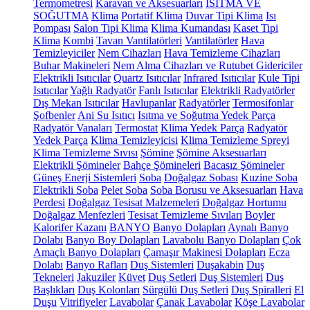
Termometresi
Karavan ve Aksesuarları
ISITMA VE
SOĞUTMA
Klima
Portatif Klima
Duvar Tipi Klima
Isı
Pompası
Salon Tipi Klima
Klima Kumandası
Kaset Tipi
Klima
Kombi
Tavan Vantilatörleri
Vantilatörler
Hava
Temizleyiciler
Nem Cihazları
Hava Temizleme Cihazları
Buhar Makineleri
Nem Alma Cihazları ve Rutubet Gidericiler
Elektrikli Isıtıcılar
Quartz Isıtıcılar
Infrared Isıtıcılar
Kule Tipi
Isıtıcılar
Yağlı Radyatör
Fanlı Isıtıcılar
Elektrikli Radyatörler
Dış Mekan Isıtıcılar
Havlupanlar
Radyatörler
Termosifonlar
Şofbenler
Ani Su Isıtıcı
Isıtma ve Soğutma Yedek Parça
Radyatör Vanaları
Termostat
Klima Yedek Parça
Radyatör
Yedek Parça
Klima Temizleyicisi
Klima Temizleme Spreyi
Klima Temizleme Sıvısı
Şömine
Şömine Aksesuarları
Elektrikli Şömineler
Bahçe Şömineleri
Bacasız Şömineler
Güneş Enerji Sistemleri
Soba
Doğalgaz Sobası
Kuzine Soba
Elektrikli Soba
Pelet Soba
Soba Borusu ve Aksesuarları
Hava
Perdesi
Doğalgaz Tesisat Malzemeleri
Doğalgaz Hortumu
Doğalgaz Menfezleri
Tesisat Temizleme Sıvıları
Boyler
Kalorifer Kazanı
BANYO
Banyo Dolapları
Aynalı Banyo
Dolabı
Banyo Boy Dolapları
Lavabolu Banyo Dolapları
Çok
Amaçlı Banyo Dolapları
Çamaşır Makinesi Dolapları
Ecza
Dolabı
Banyo Rafları
Duş Sistemleri
Duşakabin
Duş
Tekneleri
Jakuziler
Küvet
Duş Setleri
Duş Sistemleri
Duş
Başlıkları
Duş Kolonları
Sürgülü Duş Setleri
Duş Spiralleri
El
Duşu
Vitrifiyeler
Lavabolar
Çanak Lavabolar
Köşe Lavabolar