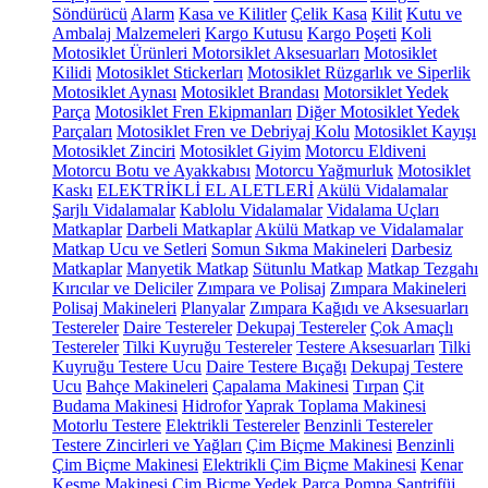
Söndürücü
Alarm
Kasa ve Kilitler
Çelik Kasa
Kilit
Kutu ve
Ambalaj Malzemeleri
Kargo Kutusu
Kargo Poşeti
Koli
Motosiklet Ürünleri
Motorsiklet Aksesuarları
Motosiklet
Kilidi
Motosiklet Stickerları
Motosiklet Rüzgarlık ve Siperlik
Motosiklet Aynası
Motosiklet Brandası
Motorsiklet Yedek
Parça
Motosiklet Fren Ekipmanları
Diğer Motosiklet Yedek
Parçaları
Motosiklet Fren ve Debriyaj Kolu
Motosiklet Kayışı
Motosiklet Zinciri
Motosiklet Giyim
Motorcu Eldiveni
Motorcu Botu ve Ayakkabısı
Motorcu Yağmurluk
Motosiklet
Kaskı
ELEKTRİKLİ EL ALETLERİ
Akülü Vidalamalar
Şarjlı Vidalamalar
Kablolu Vidalamalar
Vidalama Uçları
Matkaplar
Darbeli Matkaplar
Akülü Matkap ve Vidalamalar
Matkap Ucu ve Setleri
Somun Sıkma Makineleri
Darbesiz
Matkaplar
Manyetik Matkap
Sütunlu Matkap
Matkap Tezgahı
Kırıcılar ve Deliciler
Zımpara ve Polisaj
Zımpara Makineleri
Polisaj Makineleri
Planyalar
Zımpara Kağıdı ve Aksesuarları
Testereler
Daire Testereler
Dekupaj Testereler
Çok Amaçlı
Testereler
Tilki Kuyruğu Testereler
Testere Aksesuarları
Tilki
Kuyruğu Testere Ucu
Daire Testere Bıçağı
Dekupaj Testere
Ucu
Bahçe Makineleri
Çapalama Makinesi
Tırpan
Çit
Budama Makinesi
Hidrofor
Yaprak Toplama Makinesi
Motorlu Testere
Elektrikli Testereler
Benzinli Testereler
Testere Zincirleri ve Yağları
Çim Biçme Makinesi
Benzinli
Çim Biçme Makinesi
Elektrikli Çim Biçme Makinesi
Kenar
Kesme Makinesi
Çim Biçme Yedek Parça
Pompa
Santrifüj