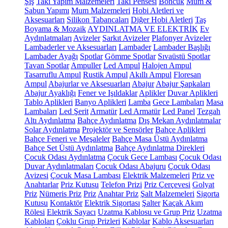
Şiş
Takı Yapım Malzemeleri
Takı Pensesi
Boncuk
Mum &
Sabun Yapımı
Mum Malzemeleri
Hobi Aletleri ve
Aksesuarları
Silikon Tabancaları
Diğer Hobi Aletleri
Taş
Boyama & Mozaik
AYDINLATMA VE ELEKTRİK
Ev
Aydınlatmaları
Avizeler
Sarkıt Avizeler
Plafonyer Avizeler
Lambaderler ve Aksesuarları
Lambader
Lambader Başlığı
Lambader Ayağı
Spotlar
Gömme Spotlar
Sıvaüstü Spotlar
Tavan Spotlar
Ampuller
Led Ampul
Halojen Ampul
Tasarruflu Ampul
Rustik Ampul
Akıllı Ampul
Floresan
Ampul
Abajurlar ve Aksesuarları
Abajur
Abajur Şapkaları
Abajur Ayaklığı
Fener ve Işıldaklar
Aplikler
Duvar Aplikleri
Tablo Aplikleri
Banyo Aplikleri
Lamba
Gece Lambaları
Masa
Lambaları
Led Şerit
Armatür
Led Armatür
Led Panel
Tezgah
Altı Aydınlatma
Bahçe Aydınlatma
Dış Mekan Aydınlatmalar
Solar Aydınlatma
Projektör ve Sensörler
Bahçe Aplikleri
Bahçe Feneri ve Meşaleler
Bahçe Masa Üstü Aydınlatma
Bahçe Set Üstü Aydınlatma
Bahçe Aydınlatma Direkleri
Çocuk Odası Aydınlatma
Çocuk Gece Lambası
Çocuk Odası
Duvar Aydınlatmaları
Çocuk Odası Abajuru
Çocuk Odası
Avizesi
Çocuk Masa Lambası
Elektrik Malzemeleri
Priz ve
Anahtarlar
Priz Kutusu
Telefon Prizi
Priz Çerçevesi
Golyat
Priz
Nümeris Priz
Priz
Anahtar Priz
Şalt Malzemeleri
Sigorta
Kutusu
Kontaktör
Elektrik Sigortası
Şalter
Kaçak Akım
Rölesi
Elektrik Sayacı
Uzatma Kablosu ve Grup Priz
Uzatma
Kabloları
Çoklu Grup Prizleri
Kablolar
Kablo Aksesuarları