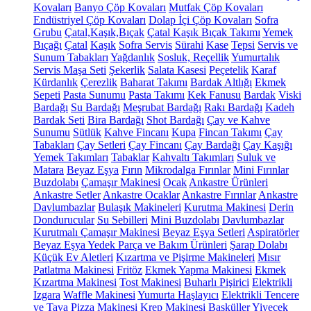
Kovaları
Banyo Çöp Kovaları
Mutfak Çöp Kovaları
Endüstriyel Çöp Kovaları
Dolap İçi Çöp Kovaları
Sofra
Grubu
Çatal,Kaşık,Bıçak
Çatal Kaşık Bıçak Takımı
Yemek
Bıçağı
Çatal
Kaşık
Sofra Servis
Sürahi
Kase
Tepsi
Servis ve
Sunum Tabakları
Yağdanlık
Sosluk, Reçellik
Yumurtalık
Servis Maşa Seti
Şekerlik
Salata Kasesi
Peçetelik
Karaf
Kürdanlık
Çerezlik
Baharat Takımı
Bardak Altlığı
Ekmek
Sepeti
Pasta Sunumu
Pasta Takımı
Kek Fanusu
Bardak
Viski
Bardağı
Su Bardağı
Meşrubat Bardağı
Rakı Bardağı
Kadeh
Bardak Seti
Bira Bardağı
Shot Bardağı
Çay ve Kahve
Sunumu
Sütlük
Kahve Fincanı
Kupa
Fincan Takımı
Çay
Tabakları
Çay Setleri
Çay Fincanı
Çay Bardağı
Çay Kaşığı
Yemek Takımları
Tabaklar
Kahvaltı Takımları
Suluk ve
Matara
Beyaz Eşya
Fırın
Mikrodalga Fırınlar
Mini Fırınlar
Buzdolabı
Çamaşır Makinesi
Ocak
Ankastre Ürünleri
Ankastre Setler
Ankastre Ocaklar
Ankastre Fırınlar
Ankastre
Davlumbazlar
Bulaşık Makineleri
Kurutma Makinesi
Derin
Dondurucular
Su Sebilleri
Mini Buzdolabı
Davlumbazlar
Kurutmalı Çamaşır Makinesi
Beyaz Eşya Setleri
Aspiratörler
Beyaz Eşya Yedek Parça ve Bakım Ürünleri
Şarap Dolabı
Küçük Ev Aletleri
Kızartma ve Pişirme Makineleri
Mısır
Patlatma Makinesi
Fritöz
Ekmek Yapma Makinesi
Ekmek
Kızartma Makinesi
Tost Makinesi
Buharlı Pişirici
Elektrikli
Izgara
Waffle Makinesi
Yumurta Haşlayıcı
Elektrikli Tencere
ve Tava
Pizza Makinesi
Krep Makinesi
Basküller
Yiyecek