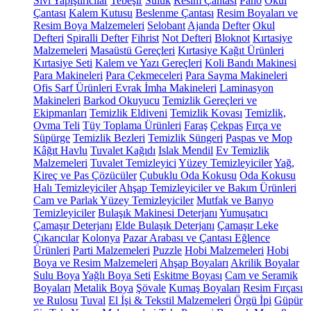
Sıvı Yapıştırıcılar
Tebeşir
Suluk
Resim Çantası
Pano
Okul
Çantası
Kalem Kutusu
Beslenme Çantası
Resim Boyaları ve
Resim Boya Malzemeleri
Selobant
Ajanda
Defter
Okul
Defteri
Spiralli Defter
Fihrist
Not Defteri
Bloknot
Kırtasiye
Malzemeleri
Masaüstü Gereçleri
Kırtasiye Kağıt Ürünleri
Kırtasiye Seti
Kalem ve Yazı Gereçleri
Koli Bandı Makinesi
Para Makineleri
Para Çekmeceleri
Para Sayma Makineleri
Ofis Sarf Ürünleri
Evrak İmha Makineleri
Laminasyon
Makineleri
Barkod Okuyucu
Temizlik Gereçleri ve
Ekipmanları
Temizlik Eldiveni
Temizlik Kovası
Temizlik,
Ovma Teli
Tüy Toplama Ürünleri
Faraş
Çekpas
Fırça ve
Süpürge
Temizlik Bezleri
Temizlik Süngeri
Paspas ve Mop
Kâğıt Havlu
Tuvalet Kağıdı
Islak Mendil
Ev Temizlik
Malzemeleri
Tuvalet Temizleyici
Yüzey Temizleyiciler
Yağ,
Kireç ve Pas Çözücüler
Çubuklu Oda Kokusu
Oda Kokusu
Halı Temizleyiciler
Ahşap Temizleyiciler ve Bakım Ürünleri
Cam ve Parlak Yüzey Temizleyiciler
Mutfak ve Banyo
Temizleyiciler
Bulaşık Makinesi Deterjanı
Yumuşatıcı
Çamaşır Deterjanı
Elde Bulaşık Deterjanı
Çamaşır Leke
Çıkarıcılar
Kolonya
Pazar Arabası ve Çantası
Eğlence
Ürünleri
Parti Malzemeleri
Puzzle
Hobi Malzemeleri
Hobi
Boya ve Resim Malzemeleri
Ahşap Boyaları
Akrilik Boyalar
Sulu Boya
Yağlı Boya Seti
Eskitme Boyası
Cam ve Seramik
Boyaları
Metalik Boya
Şövale
Kumaş Boyaları
Resim Fırçası
ve Rulosu
Tuval
El İşi & Tekstil Malzemeleri
Örgü İpi
Güpür