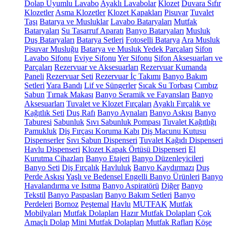
Dolap Uyumlu Lavabo
Ayaklı Lavabolar
Klozet
Duvara Sıfır
Klozetler
Asma Klozetler
Klozet Kapakları
Pisuvar
Tuvalet
Taşı
Batarya ve Musluklar
Lavabo Bataryaları
Mutfak
Bataryaları
Su Tasarruf Aparatı
Banyo Bataryaları
Musluk
Duş Bataryaları
Batarya Setleri
Fotoselli Batarya
Ara Musluk
Pisuvar Musluğu
Batarya ve Musluk Yedek Parçaları
Sifon
Lavabo Sifonu
Eviye Sifonu
Yer Sifonu
Sifon Aksesuarları ve
Parçaları
Rezervuar ve Aksesuarları
Rezervuar Kumanda
Paneli
Rezervuar Seti
Rezervuar İç Takımı
Banyo Bakım
Setleri
Yara Bandı
Lif ve Süngerler
Sıcak Su Torbası
Cımbız
Sabun
Tırnak Makası
Banyo Seramik ve Fayansları
Banyo
Aksesuarları
Tuvalet ve Klozet Fırçaları
Ayaklı Fırçalık ve
Kağıtlık Seti
Duş Rafı
Banyo Aynaları
Banyo Askısı
Banyo
Taburesi
Sabunluk
Sıvı Sabunluk Pompası
Tuvalet Kağıtlığı
Pamukluk
Diş Fırçası Koruma Kabı
Diş Macunu Kutusu
Dispenserler
Sıvı Sabun Dispenseri
Tuvalet Kağıdı Dispenseri
Havlu Dispenseri
Klozet Kapak Örtüsü Dispenseri
El
Kurutma Cihazları
Banyo Etajeri
Banyo Düzenleyicileri
Banyo Seti
Diş Fırçalık
Havluluk
Banyo Kaydırmazı
Duş
Perde Askısı
Yaşlı ve Bedensel Engelli Banyo Ürünleri
Banyo
Havalandırma ve Isıtma
Banyo Aspiratörü
Diğer
Banyo
Tekstil
Banyo Paspasları
Banyo Bakım Setleri
Banyo
Perdeleri
Bornoz
Peştemal
Havlu
MUTFAK
Mutfak
Mobilyaları
Mutfak Dolapları
Hazır Mutfak Dolapları
Çok
Amaçlı Dolap
Mini Mutfak Dolapları
Mutfak Rafları
Köşe