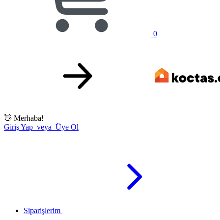
0
👋
Merhaba!
Giriş Yap veya Üye Ol
Siparişlerim