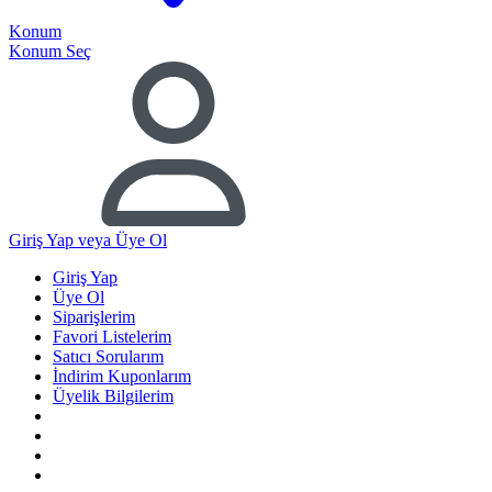
Konum
Konum Seç
Giriş Yap
veya Üye Ol
Giriş Yap
Üye Ol
Siparişlerim
Favori Listelerim
Satıcı Sorularım
İndirim Kuponlarım
Üyelik Bilgilerim