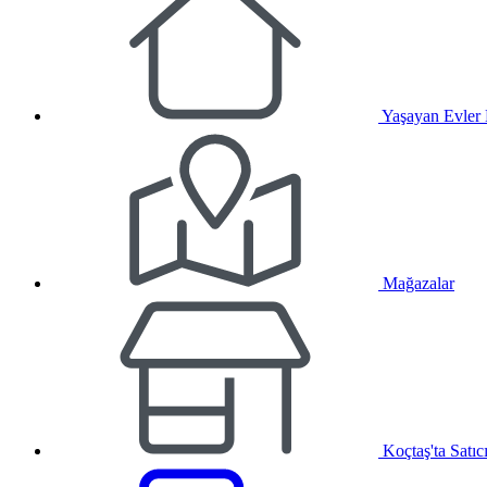
Yaşayan Evler
Mağazalar
Koçtaş'ta Satıc