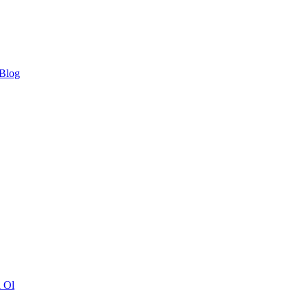
 Blog
ı Ol