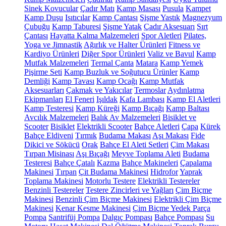
Sinek Kovucular
Çadır Matı
Kamp Masası
Pusula
Kampet
Kamp Duşu
Isıtıcılar
Kamp Çantası
Şişme Yastık
Magnezyum
Çubuğu
Kamp Taburesi
Şişme Yatak
Çadır Aksesuarı
Sırt
Çantası
Hayatta Kalma Malzemeleri
Spor Aletleri
Pilates,
Yoga ve Jimnastik
Ağırlık ve Halter Ürünleri
Fitness ve
Kardiyo Ürünleri
Diğer Spor Ürünleri
Valiz ve Bavul
Kamp
Mutfak Malzemeleri
Termal Çanta
Matara
Kamp Yemek
Pişirme Seti
Kamp Buzluk ve Soğutucu Ürünler
Kamp
Demliği
Kamp Tavası
Kamp Ocağı
Kamp Mutfak
Aksesuarları
Çakmak ve Yakıcılar
Termoslar
Aydınlatma
Ekipmanları
El Feneri
Işıldak
Kafa Lambası
Kamp El Aletleri
Kamp Testeresi
Kamp Küreği
Kamp Bıçağı
Kamp Baltası
Avcılık Malzemeleri
Balık Av Malzemeleri
Bisiklet ve
Scooter
Bisiklet
Elektrikli Scooter
Bahçe Aletleri
Çapa
Kürek
Bahçe Eldiveni
Tırmık
Budama Makası
Aşı Makası
Fide
Dikici ve Sökücü
Orak
Bahçe El Aleti Setleri
Çim Makası
Tırpan Misinası
Aşı Bıçağı
Meyve Toplama Aleti
Budama
Testeresi
Bahçe Çatalı
Kazma
Bahçe Makineleri
Çapalama
Makinesi
Tırpan
Çit Budama Makinesi
Hidrofor
Yaprak
Toplama Makinesi
Motorlu Testere
Elektrikli Testereler
Benzinli Testereler
Testere Zincirleri ve Yağları
Çim Biçme
Makinesi
Benzinli Çim Biçme Makinesi
Elektrikli Çim Biçme
Makinesi
Kenar Kesme Makinesi
Çim Biçme Yedek Parça
Pompa
Santrifüj Pompa
Dalgıç Pompası
Bahçe Pompası
Su