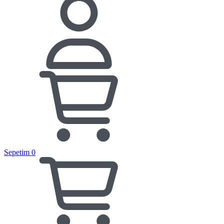
Sepetim
0