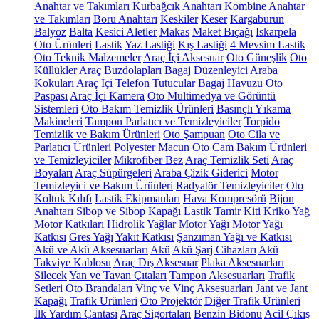
Anahtar ve Takımları
Kurbağcık Anahtarı
Kombine Anahtar
ve Takımları
Boru Anahtarı
Keskiler
Keser
Kargaburun
Balyoz
Balta
Kesici Aletler
Makas
Maket Bıçağı
Iskarpela
Oto Ürünleri
Lastik
Yaz Lastiği
Kış Lastiği
4 Mevsim Lastik
Oto Teknik Malzemeler
Araç İçi Aksesuar
Oto Güneşlik
Oto
Küllükler
Araç Buzdolapları
Bagaj Düzenleyici
Araba
Kokuları
Araç İçi Telefon Tutucular
Bagaj Havuzu
Oto
Paspası
Araç İçi Kamera
Oto Multimedya ve Görüntü
Sistemleri
Oto Bakım Temizlik Ürünleri
Basınçlı Yıkama
Makineleri
Tampon Parlatıcı ve Temizleyiciler
Torpido
Temizlik ve Bakım Ürünleri
Oto Şampuan
Oto Cila ve
Parlatıcı Ürünleri
Polyester Macun
Oto Cam Bakım Ürünleri
ve Temizleyiciler
Mikrofiber Bez
Araç Temizlik Seti
Araç
Boyaları
Araç Süpürgeleri
Araba Çizik Giderici
Motor
Temizleyici ve Bakım Ürünleri
Radyatör Temizleyiciler
Oto
Koltuk Kılıfı
Lastik Ekipmanları
Hava Kompresörü
Bijon
Anahtarı
Sibop ve Sibop Kapağı
Lastik Tamir Kiti
Kriko
Yağ
Motor Katkıları
Hidrolik Yağlar
Motor Yağı
Motor Yağı
Katkısı
Gres Yağı
Yakıt Katkısı
Şanzıman Yağı ve Katkısı
Akü ve Akü Aksesuarları
Akü
Akü Şarj Cihazları
Akü
Takviye Kablosu
Araç Dış Aksesuar
Plaka Aksesuarları
Silecek
Yan ve Tavan Çıtaları
Tampon Aksesuarları
Trafik
Setleri
Oto Brandaları
Vinç ve Vinç Aksesuarları
Jant ve Jant
Kapağı
Trafik Ürünleri
Oto Projektör
Diğer Trafik Ürünleri
İlk Yardım Çantası
Araç Sigortaları
Benzin Bidonu
Acil Çıkış