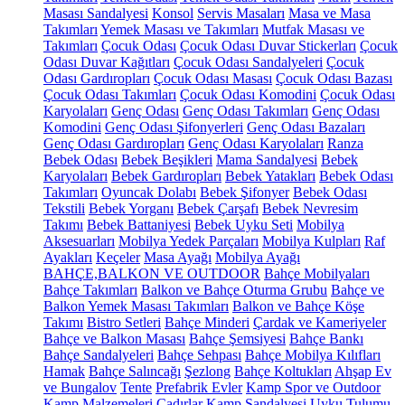
Masası Sandalyesi
Konsol
Servis Masaları
Masa ve Masa
Takımları
Yemek Masası ve Takımları
Mutfak Masası ve
Takımları
Çocuk Odası
Çocuk Odası Duvar Stickerları
Çocuk
Odası Duvar Kağıtları
Çocuk Odası Sandalyeleri
Çocuk
Odası Gardıropları
Çocuk Odası Masası
Çocuk Odası Bazası
Çocuk Odası Takımları
Çocuk Odası Komodini
Çocuk Odası
Karyolaları
Genç Odası
Genç Odası Takımları
Genç Odası
Komodini
Genç Odası Şifonyerleri
Genç Odası Bazaları
Genç Odası Gardıropları
Genç Odası Karyolaları
Ranza
Bebek Odası
Bebek Beşikleri
Mama Sandalyesi
Bebek
Karyolaları
Bebek Gardıropları
Bebek Yatakları
Bebek Odası
Takımları
Oyuncak Dolabı
Bebek Şifonyer
Bebek Odası
Tekstili
Bebek Yorganı
Bebek Çarşafı
Bebek Nevresim
Takımı
Bebek Battaniyesi
Bebek Uyku Seti
Mobilya
Aksesuarları
Mobilya Yedek Parçaları
Mobilya Kulpları
Raf
Ayakları
Keçeler
Masa Ayağı
Mobilya Ayağı
BAHÇE,BALKON VE OUTDOOR
Bahçe Mobilyaları
Bahçe Takımları
Balkon ve Bahçe Oturma Grubu
Bahçe ve
Balkon Yemek Masası Takımları
Balkon ve Bahçe Köşe
Takımı
Bistro Setleri
Bahçe Minderi
Çardak ve Kameriyeler
Bahçe ve Balkon Masası
Bahçe Şemsiyesi
Bahçe Bankı
Bahçe Sandalyeleri
Bahçe Sehpası
Bahçe Mobilya Kılıfları
Hamak
Bahçe Salıncağı
Şezlong
Bahçe Koltukları
Ahşap Ev
ve Bungalov
Tente
Prefabrik Evler
Kamp Spor ve Outdoor
Kamp Malzemeleri
Çadırlar
Kamp Sandalyesi
Uyku Tulumu