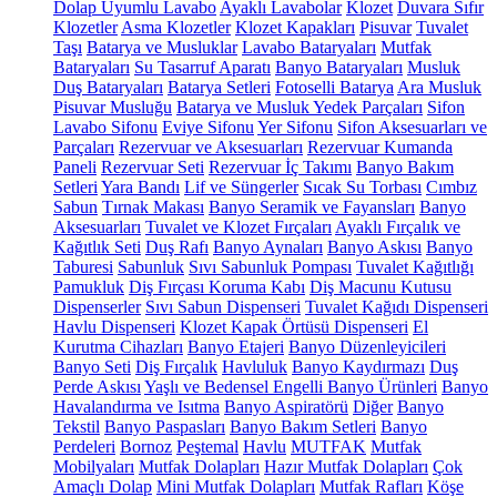
Dolap Uyumlu Lavabo
Ayaklı Lavabolar
Klozet
Duvara Sıfır
Klozetler
Asma Klozetler
Klozet Kapakları
Pisuvar
Tuvalet
Taşı
Batarya ve Musluklar
Lavabo Bataryaları
Mutfak
Bataryaları
Su Tasarruf Aparatı
Banyo Bataryaları
Musluk
Duş Bataryaları
Batarya Setleri
Fotoselli Batarya
Ara Musluk
Pisuvar Musluğu
Batarya ve Musluk Yedek Parçaları
Sifon
Lavabo Sifonu
Eviye Sifonu
Yer Sifonu
Sifon Aksesuarları ve
Parçaları
Rezervuar ve Aksesuarları
Rezervuar Kumanda
Paneli
Rezervuar Seti
Rezervuar İç Takımı
Banyo Bakım
Setleri
Yara Bandı
Lif ve Süngerler
Sıcak Su Torbası
Cımbız
Sabun
Tırnak Makası
Banyo Seramik ve Fayansları
Banyo
Aksesuarları
Tuvalet ve Klozet Fırçaları
Ayaklı Fırçalık ve
Kağıtlık Seti
Duş Rafı
Banyo Aynaları
Banyo Askısı
Banyo
Taburesi
Sabunluk
Sıvı Sabunluk Pompası
Tuvalet Kağıtlığı
Pamukluk
Diş Fırçası Koruma Kabı
Diş Macunu Kutusu
Dispenserler
Sıvı Sabun Dispenseri
Tuvalet Kağıdı Dispenseri
Havlu Dispenseri
Klozet Kapak Örtüsü Dispenseri
El
Kurutma Cihazları
Banyo Etajeri
Banyo Düzenleyicileri
Banyo Seti
Diş Fırçalık
Havluluk
Banyo Kaydırmazı
Duş
Perde Askısı
Yaşlı ve Bedensel Engelli Banyo Ürünleri
Banyo
Havalandırma ve Isıtma
Banyo Aspiratörü
Diğer
Banyo
Tekstil
Banyo Paspasları
Banyo Bakım Setleri
Banyo
Perdeleri
Bornoz
Peştemal
Havlu
MUTFAK
Mutfak
Mobilyaları
Mutfak Dolapları
Hazır Mutfak Dolapları
Çok
Amaçlı Dolap
Mini Mutfak Dolapları
Mutfak Rafları
Köşe