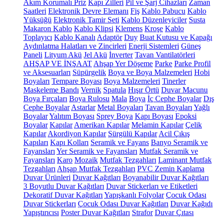
Akım Korumalı Priz
Kapı Zilleri
Pil ve Şarj Cihazları
Zaman
Saatleri
Elektronik Devre Elemanı
Fiş
Kablo Pabucu
Kablo
Yüksüğü
Elektronik Tamir Seti
Kablo Düzenleyiciler
Susta
Makaron Kablo
Kablo Klipsi
Klemens
Kroşe
Kablo
Toplayıcı
Kablo Kanalı
Adaptör
Duy
Buat Kutusu ve Kapağı
Aydınlatma Halatları ve Zincirleri
Enerji Sistemleri
Güneş
Paneli
Lityum Akü
Jel Akü
İnverter
Tavan Vantilatörleri
AHŞAP VE İNŞAAT
Ahşap Yer Döşeme
Parke
Parke Profil
ve Aksesuarları
Süpürgelik
Boya ve Boya Malzemeleri
Hobi
Boyaları
Tempare Boyası
Boya Malzemeleri
Tinerler
Maskeleme Bandı
Vernik
Spatula
Hışır Örtü
Duvar Macunu
Boya Fırçaları
Boya Rulosu
Mala
Boya
İç Cephe Boyalar
Dış
Cephe Boyalar
Astarlar
Metal Boyaları
Tavan Boyaları
Yağlı
Boyalar
Yalıtım Boyası
Sprey Boya
Kapı Boyası
Epoksi
Boyalar
Kapılar
Amerikan Kapılar
Melamin Kapılar
Çelik
Kapılar
Akordiyon Kapılar
Sürgülü Kapılar
Acil Çıkış
Kapıları
Kapı Kolları
Seramik ve Fayans
Banyo Seramik ve
Fayansları
Yer Seramik ve Fayansları
Mutfak Seramik ve
Fayansları
Karo
Mozaik
Mutfak Tezgahları
Laminant Mutfak
Tezgahları
Ahşap Mutfak Tezgahları
PVC Zemin Kaplama
Duvar Ürünleri
Duvar Kağıtları
Boyanabilir Duvar Kağıtları
3 Boyutlu Duvar Kağıtları
Duvar Stickerları ve Etiketleri
Dekoratif Duvar Kağıtları
Yapışkanlı Folyolar
Çocuk Odası
Duvar Stickerları
Çocuk Odası Duvar Kağıtları
Duvar Kağıdı
Yapıştırıcısı
Poster Duvar Kağıtları
Strafor
Duvar Çıtası