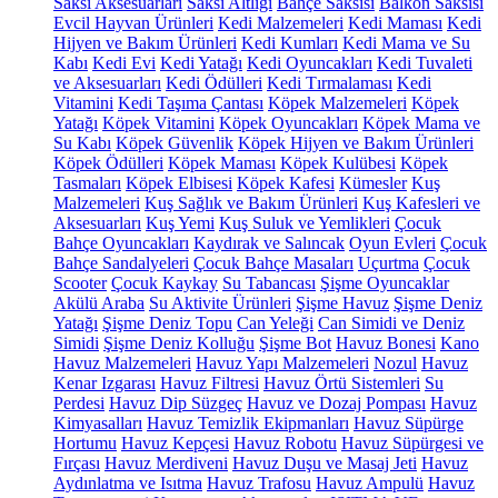
Saksı Aksesuarları
Saksı Altlığı
Bahçe Saksısı
Balkon Saksısı
Evcil Hayvan Ürünleri
Kedi Malzemeleri
Kedi Maması
Kedi
Hijyen ve Bakım Ürünleri
Kedi Kumları
Kedi Mama ve Su
Kabı
Kedi Evi
Kedi Yatağı
Kedi Oyuncakları
Kedi Tuvaleti
ve Aksesuarları
Kedi Ödülleri
Kedi Tırmalaması
Kedi
Vitamini
Kedi Taşıma Çantası
Köpek Malzemeleri
Köpek
Yatağı
Köpek Vitamini
Köpek Oyuncakları
Köpek Mama ve
Su Kabı
Köpek Güvenlik
Köpek Hijyen ve Bakım Ürünleri
Köpek Ödülleri
Köpek Maması
Köpek Kulübesi
Köpek
Tasmaları
Köpek Elbisesi
Köpek Kafesi
Kümesler
Kuş
Malzemeleri
Kuş Sağlık ve Bakım Ürünleri
Kuş Kafesleri ve
Aksesuarları
Kuş Yemi
Kuş Suluk ve Yemlikleri
Çocuk
Bahçe Oyuncakları
Kaydırak ve Salıncak
Oyun Evleri
Çocuk
Bahçe Sandalyeleri
Çocuk Bahçe Masaları
Uçurtma
Çocuk
Scooter
Çocuk Kaykay
Su Tabancası
Şişme Oyuncaklar
Akülü Araba
Su Aktivite Ürünleri
Şişme Havuz
Şişme Deniz
Yatağı
Şişme Deniz Topu
Can Yeleği
Can Simidi ve Deniz
Simidi
Şişme Deniz Kolluğu
Şişme Bot
Havuz Bonesi
Kano
Havuz Malzemeleri
Havuz Yapı Malzemeleri
Nozul
Havuz
Kenar Izgarası
Havuz Filtresi
Havuz Örtü Sistemleri
Su
Perdesi
Havuz Dip Süzgeç
Havuz ve Dozaj Pompası
Havuz
Kimyasalları
Havuz Temizlik Ekipmanları
Havuz Süpürge
Hortumu
Havuz Kepçesi
Havuz Robotu
Havuz Süpürgesi ve
Fırçası
Havuz Merdiveni
Havuz Duşu ve Masaj Jeti
Havuz
Aydınlatma ve Isıtma
Havuz Trafosu
Havuz Ampulü
Havuz