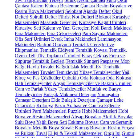
Sıvı Yapıştırıcılar
Tebeşir
Suluk
Resim Çantası
Pano
Okul
Çantası
Kalem Kutusu
Beslenme Çantası
Resim Boyaları ve
Resim Boya Malzemeleri
Selobant
Ajanda
Defter
Okul
Defteri
Spiralli Defter
Fihrist
Not Defteri
Bloknot
Kırtasiye
Malzemeleri
Masaüstü Gereçleri
Kırtasiye Kağıt Ürünleri
Kırtasiye Seti
Kalem ve Yazı Gereçleri
Koli Bandı Makinesi
Para Makineleri
Para Çekmeceleri
Para Sayma Makineleri
Ofis Sarf Ürünleri
Evrak İmha Makineleri
Laminasyon
Makineleri
Barkod Okuyucu
Temizlik Gereçleri ve
Ekipmanları
Temizlik Eldiveni
Temizlik Kovası
Temizlik,
Ovma Teli
Tüy Toplama Ürünleri
Faraş
Çekpas
Fırça ve
Süpürge
Temizlik Bezleri
Temizlik Süngeri
Paspas ve Mop
Kâğıt Havlu
Tuvalet Kağıdı
Islak Mendil
Ev Temizlik
Malzemeleri
Tuvalet Temizleyici
Yüzey Temizleyiciler
Yağ,
Kireç ve Pas Çözücüler
Çubuklu Oda Kokusu
Oda Kokusu
Halı Temizleyiciler
Ahşap Temizleyiciler ve Bakım Ürünleri
Cam ve Parlak Yüzey Temizleyiciler
Mutfak ve Banyo
Temizleyiciler
Bulaşık Makinesi Deterjanı
Yumuşatıcı
Çamaşır Deterjanı
Elde Bulaşık Deterjanı
Çamaşır Leke
Çıkarıcılar
Kolonya
Pazar Arabası ve Çantası
Eğlence
Ürünleri
Parti Malzemeleri
Puzzle
Hobi Malzemeleri
Hobi
Boya ve Resim Malzemeleri
Ahşap Boyaları
Akrilik Boyalar
Sulu Boya
Yağlı Boya Seti
Eskitme Boyası
Cam ve Seramik
Boyaları
Metalik Boya
Şövale
Kumaş Boyaları
Resim Fırçası
ve Rulosu
Tuval
El İşi & Tekstil Malzemeleri
Örgü İpi
Güpür