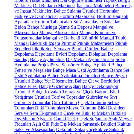
Motoru
Hasat Makinesi
Dal Öğütme Makinesi
Toprak Burgu
Makinesi
Dal Budama Makinesi
İlaçlama Makineleri
Bahçe İş
ve İnşaat Makineleri
Bahçe Sulama Ürünleri
Hortumlar
Fıskiye ve Damlatıcılar
Hortum Makaraları
Hortum Bağlantı
Aparatları
Hortum Tabancaları
Su Zamanlayıcı
Sulaklar
Bidon
Bahçe Musluğu
Şişme Su Deposu
Mangal ve
Aksesuarları
Mangal Aksesuarları
Mangal Kömürü ve
Tutuşturucular
Mangal ve Barbekü
Kömürlü Mangal
Tüplü
Mangal
Elektrikli Izgara
Pürmüz
Piknik Malzemeleri
Piknik
Sepetleri
Piknik Seti
Semaver
Piknik Örtüleri
Bahçe
Depolama
Depolama Evleri
Depolama Dolapları
Depolama
Sandığı
Bahçe Aydınlatma
Dış Mekan Aydınlatmalar
Solar
Aydınlatma
Projektör ve Sensörler
Bahçe Aplikleri
Bahçe
Feneri ve Meşaleler
Bahçe Masa Üstü Aydınlatma
Bahçe Set
Üstü Aydınlatma
Bahçe Aydınlatma Direkleri
Bahçe Peyzaj
Ürünleri
Bahçe Yer Döşemeleri
Bahçe Çit ve Bordürleri
Bahçe Filesi
Bahçe Gizleme Ağları
Bahçe Dekorasyon
Ürünleri
Bahçe Kovaları
Toprak ve Çiçek Bakımı
Bitki
Yetiştirme Ürünleri
Torf ve Topraklar
Gübreler ve Sıvı
Gübreler
Tohumlar
Çim Tohumu
Çiçek Tohumu
Sebze
Tohumları
Bitki Tohumları
Meyve Tohumu
Bitki Besinleri
Sera ve Sera Ekipmanları
Çiçek ve Bitki
İç Mekan Bitkileri
Dış Mekan Ağaçları
Canlı Çiçek
Çiçek Soğanları
Aşılı Meyve
Fidanları
Aşılı Gül
Fide
Dış Mekan Sarmaşık Bitkileri
Kaktüs
Saksı ve Aksesuarları
Dekoratif Saksı
Çiçeklik ve Saksılık