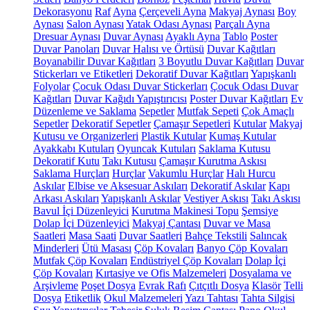
Dekorasyonu
Raf
Ayna
Çerçeveli Ayna
Makyaj Aynası
Boy
Aynası
Salon Aynası
Yatak Odası Aynası
Parçalı Ayna
Dresuar Aynası
Duvar Aynası
Ayaklı Ayna
Tablo
Poster
Duvar Panoları
Duvar Halısı ve Örtüsü
Duvar Kağıtları
Boyanabilir Duvar Kağıtları
3 Boyutlu Duvar Kağıtları
Duvar
Stickerları ve Etiketleri
Dekoratif Duvar Kağıtları
Yapışkanlı
Folyolar
Çocuk Odası Duvar Stickerları
Çocuk Odası Duvar
Kağıtları
Duvar Kağıdı Yapıştırıcısı
Poster Duvar Kağıtları
Ev
Düzenleme ve Saklama
Sepetler
Mutfak Sepeti
Çok Amaçlı
Sepetler
Dekoratif Sepetler
Çamaşır Sepetleri
Kutular
Makyaj
Kutusu ve Organizerleri
Plastik Kutular
Kumaş Kutular
Ayakkabı Kutuları
Oyuncak Kutuları
Saklama Kutusu
Dekoratif Kutu
Takı Kutusu
Çamaşır Kurutma Askısı
Saklama Hurçları
Hurçlar
Vakumlu Hurçlar
Halı Hurcu
Askılar
Elbise ve Aksesuar Askıları
Dekoratif Askılar
Kapı
Arkası Askıları
Yapışkanlı Askılar
Vestiyer Askısı
Takı Askısı
Bavul İçi Düzenleyici
Kurutma Makinesi Topu
Şemsiye
Dolap İçi Düzenleyici
Makyaj Çantası
Duvar ve Masa
Saatleri
Masa Saati
Duvar Saatleri
Bahçe Tekstili
Salıncak
Minderleri
Ütü Masası
Çöp Kovaları
Banyo Çöp Kovaları
Mutfak Çöp Kovaları
Endüstriyel Çöp Kovaları
Dolap İçi
Çöp Kovaları
Kırtasiye ve Ofis Malzemeleri
Dosyalama ve
Arşivleme
Poşet Dosya
Evrak Rafı
Çıtçıtlı Dosya
Klasör
Telli
Dosya
Etiketlik
Okul Malzemeleri
Yazı Tahtası
Tahta Silgisi