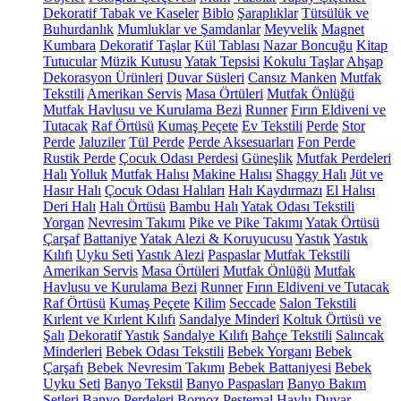
Dekoratif Tabak ve Kaseler
Biblo
Şaraplıklar
Tütsülük ve
Buhurdanlık
Mumluklar ve Şamdanlar
Meyvelik
Magnet
Kumbara
Dekoratif Taşlar
Kül Tablası
Nazar Boncuğu
Kitap
Tutucular
Müzik Kutusu
Yatak Tepsisi
Kokulu Taşlar
Ahşap
Dekorasyon Ürünleri
Duvar Süsleri
Cansız Manken
Mutfak
Tekstili
Amerikan Servis
Masa Örtüleri
Mutfak Önlüğü
Mutfak Havlusu ve Kurulama Bezi
Runner
Fırın Eldiveni ve
Tutacak
Raf Örtüsü
Kumaş Peçete
Ev Tekstili
Perde
Stor
Perde
Jaluziler
Tül Perde
Perde Aksesuarları
Fon Perde
Rustik Perde
Çocuk Odası Perdesi
Güneşlik
Mutfak Perdeleri
Halı
Yolluk
Mutfak Halısı
Makine Halısı
Shaggy Halı
Jüt ve
Hasır Halı
Çocuk Odası Halıları
Halı Kaydırmazı
El Halısı
Deri Halı
Halı Örtüsü
Bambu Halı
Yatak Odası Tekstili
Yorgan
Nevresim Takımı
Pike ve Pike Takımı
Yatak Örtüsü
Çarşaf
Battaniye
Yatak Alezi & Koruyucusu
Yastık
Yastık
Kılıfı
Uyku Seti
Yastık Alezi
Paspaslar
Mutfak Tekstili
Amerikan Servis
Masa Örtüleri
Mutfak Önlüğü
Mutfak
Havlusu ve Kurulama Bezi
Runner
Fırın Eldiveni ve Tutacak
Raf Örtüsü
Kumaş Peçete
Kilim
Seccade
Salon Tekstili
Kırlent ve Kırlent Kılıfı
Sandalye Minderi
Koltuk Örtüsü ve
Şalı
Dekoratif Yastık
Sandalye Kılıfı
Bahçe Tekstili
Salıncak
Minderleri
Bebek Odası Tekstili
Bebek Yorganı
Bebek
Çarşafı
Bebek Nevresim Takımı
Bebek Battaniyesi
Bebek
Uyku Seti
Banyo Tekstil
Banyo Paspasları
Banyo Bakım
Setleri
Banyo Perdeleri
Bornoz
Peştemal
Havlu
Duvar