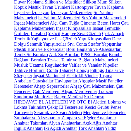
Duvar Kaplama
Silikon ve Mastikler
Silikon
Mum Silikon
Köpük
Mastik
Tavan Ürünleri
Kartonpiyer
Tavan Kaplama
İnşaat ve İzolasyon
İzolasyon Malzemeleri
Su Yalıtım
Malzemeleri
Isı Yalıtım Malzemeleri
Ses Yalıtım Malzemeleri
İnşaat Malzemeleri
Alçı
Cam Tuğla
Çimento
Beton Harcı
Çatı
Kaplama Malzemeleri
İnşaat Kimyasalları
İnşaat Temizlik
Ürünleri
Lavabo Çözücü
Harç ve Sıva Çözücü
Çok Amaçlı
Temizlik
Yağlayıcı ve Pas Çözücü
Yapı Kimyasalları
Derz
Dolgu
Seramik Yapıştırıcılar
Sıvı Conta
Strafor Yapıştırılar
Plastik Boru ve Ek Parçalar
Boru Bağlantı ve Aksesuarları
Temiz Su Boruları
Atık Su Boruları
PPRC Borular
Kombi
Bağlantı Boruları
Tesisat Tamir ve Bağlantı Malzemeleri
Musluk Uzatma
Regülatörler
Valfler ve Vanalar
Nipeller
Tahliye Hortumu
Conta
Taharet Çubuğu
Fittings
Tıpalar ve
Süzgeçler
İnşaat Makineleri
Elektrikli Vinçler
Taşıma
Arabaları
Caraskallar
Havlupanlar
Ahşaplar
Masif Paneller
Keresteler
Ahşap Seperatörler
Ahşap Çatı Malzemeleri
Çatı
Penceresi
Çatı Merdiveni
Ahşap Merdivenler
Trabzan
Sundurma
Menfezler
Banyo Menfezi
Su Deposu
HIRDAVAT EL ALETLERİ VE OTO
El Aletleri
Lokma ve
Lokma Takımları
Çekiç
El Testereleri
Kesici Grubu
Pense
Tornavida
Seramik ve Sıvacı Aletleri
Mengene ve İşkenceler
Zımbalar ve Aksesuarları
Zımpara ve Eğeler
Anahtarlar
Anahtar Takımları
Alyan Anahtarları
Açık Ağız Anahtar
İngiliz Anahtarı
İki Ağızlı Anahtar
Tork Anahtarı
Yıldız