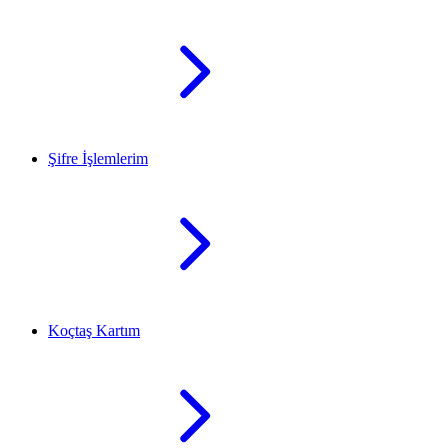
Şifre İşlemlerim
Koçtaş Kartım