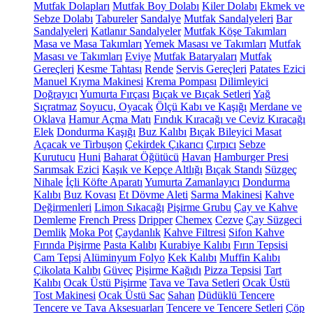
Mutfak Dolapları
Mutfak Boy Dolabı
Kiler Dolabı
Ekmek ve
Sebze Dolabı
Tabureler
Sandalye
Mutfak Sandalyeleri
Bar
Sandalyeleri
Katlanır Sandalyeler
Mutfak Köşe Takımları
Masa ve Masa Takımları
Yemek Masası ve Takımları
Mutfak
Masası ve Takımları
Eviye
Mutfak Bataryaları
Mutfak
Gereçleri
Kesme Tahtası
Rende
Servis Gereçleri
Patates Ezici
Manuel Kıyma Makinesi
Krema Pompası
Dilimleyici
Doğrayıcı
Yumurta Fırçası
Bıçak ve Bıçak Setleri
Yağ
Sıçratmaz
Soyucu, Oyacak
Ölçü Kabı ve Kaşığı
Merdane ve
Oklava
Hamur Açma Matı
Fındık Kıracağı ve Ceviz Kıracağı
Elek
Dondurma Kaşığı
Buz Kalıbı
Bıçak Bileyici Masat
Açacak ve Tirbuşon
Çekirdek Çıkarıcı
Çırpıcı
Sebze
Kurutucu
Huni
Baharat Öğütücü
Havan
Hamburger Presi
Sarımsak Ezici
Kaşık ve Kepçe Altlığı
Bıçak Standı
Süzgeç
Nihale
İçli Köfte Aparatı
Yumurta Zamanlayıcı
Dondurma
Kalıbı
Buz Kovası
Et Dövme Aleti
Sarma Makinesi
Kahve
Değirmenleri
Limon Sıkacağı
Pişirme Grubu
Çay ve Kahve
Demleme
French Press
Dripper
Chemex
Cezve
Çay Süzgeci
Demlik
Moka Pot
Çaydanlık
Kahve Filtresi
Sifon Kahve
Fırında Pişirme
Pasta Kalıbı
Kurabiye Kalıbı
Fırın Tepsisi
Cam Tepsi
Alüminyum Folyo
Kek Kalıbı
Muffin Kalıbı
Çikolata Kalıbı
Güveç
Pişirme Kağıdı
Pizza Tepsisi
Tart
Kalıbı
Ocak Üstü Pişirme
Tava ve Tava Setleri
Ocak Üstü
Tost Makinesi
Ocak Üstü Sac
Sahan
Düdüklü Tencere
Tencere ve Tava Aksesuarları
Tencere ve Tencere Setleri
Çöp