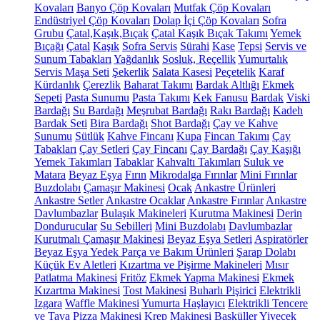
Kovaları
Banyo Çöp Kovaları
Mutfak Çöp Kovaları
Endüstriyel Çöp Kovaları
Dolap İçi Çöp Kovaları
Sofra
Grubu
Çatal,Kaşık,Bıçak
Çatal Kaşık Bıçak Takımı
Yemek
Bıçağı
Çatal
Kaşık
Sofra Servis
Sürahi
Kase
Tepsi
Servis ve
Sunum Tabakları
Yağdanlık
Sosluk, Reçellik
Yumurtalık
Servis Maşa Seti
Şekerlik
Salata Kasesi
Peçetelik
Karaf
Kürdanlık
Çerezlik
Baharat Takımı
Bardak Altlığı
Ekmek
Sepeti
Pasta Sunumu
Pasta Takımı
Kek Fanusu
Bardak
Viski
Bardağı
Su Bardağı
Meşrubat Bardağı
Rakı Bardağı
Kadeh
Bardak Seti
Bira Bardağı
Shot Bardağı
Çay ve Kahve
Sunumu
Sütlük
Kahve Fincanı
Kupa
Fincan Takımı
Çay
Tabakları
Çay Setleri
Çay Fincanı
Çay Bardağı
Çay Kaşığı
Yemek Takımları
Tabaklar
Kahvaltı Takımları
Suluk ve
Matara
Beyaz Eşya
Fırın
Mikrodalga Fırınlar
Mini Fırınlar
Buzdolabı
Çamaşır Makinesi
Ocak
Ankastre Ürünleri
Ankastre Setler
Ankastre Ocaklar
Ankastre Fırınlar
Ankastre
Davlumbazlar
Bulaşık Makineleri
Kurutma Makinesi
Derin
Dondurucular
Su Sebilleri
Mini Buzdolabı
Davlumbazlar
Kurutmalı Çamaşır Makinesi
Beyaz Eşya Setleri
Aspiratörler
Beyaz Eşya Yedek Parça ve Bakım Ürünleri
Şarap Dolabı
Küçük Ev Aletleri
Kızartma ve Pişirme Makineleri
Mısır
Patlatma Makinesi
Fritöz
Ekmek Yapma Makinesi
Ekmek
Kızartma Makinesi
Tost Makinesi
Buharlı Pişirici
Elektrikli
Izgara
Waffle Makinesi
Yumurta Haşlayıcı
Elektrikli Tencere
ve Tava
Pizza Makinesi
Krep Makinesi
Basküller
Yiyecek