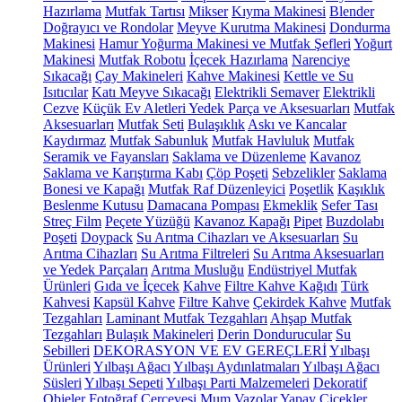
Hazırlama
Mutfak Tartısı
Mikser
Kıyma Makinesi
Blender
Doğrayıcı ve Rondolar
Meyve Kurutma Makinesi
Dondurma
Makinesi
Hamur Yoğurma Makinesi ve Mutfak Şefleri
Yoğurt
Makinesi
Mutfak Robotu
İçecek Hazırlama
Narenciye
Sıkacağı
Çay Makineleri
Kahve Makinesi
Kettle ve Su
Isıtıcılar
Katı Meyve Sıkacağı
Elektrikli Semaver
Elektrikli
Cezve
Küçük Ev Aletleri Yedek Parça ve Aksesuarları
Mutfak
Aksesuarları
Mutfak Seti
Bulaşıklık
Askı ve Kancalar
Kaydırmaz
Mutfak Sabunluk
Mutfak Havluluk
Mutfak
Seramik ve Fayansları
Saklama ve Düzenleme
Kavanoz
Saklama ve Karıştırma Kabı
Çöp Poşeti
Sebzelikler
Saklama
Bonesi ve Kapağı
Mutfak Raf Düzenleyici
Poşetlik
Kaşıklık
Beslenme Kutusu
Damacana Pompası
Ekmeklik
Sefer Tası
Streç Film
Peçete Yüzüğü
Kavanoz Kapağı
Pipet
Buzdolabı
Poşeti
Doypack
Su Arıtma Cihazları ve Aksesuarları
Su
Arıtma Cihazları
Su Arıtma Filtreleri
Su Arıtma Aksesuarları
ve Yedek Parçaları
Arıtma Musluğu
Endüstriyel Mutfak
Ürünleri
Gıda ve İçecek
Kahve
Filtre Kahve Kağıdı
Türk
Kahvesi
Kapsül Kahve
Filtre Kahve
Çekirdek Kahve
Mutfak
Tezgahları
Laminant Mutfak Tezgahları
Ahşap Mutfak
Tezgahları
Bulaşık Makineleri
Derin Dondurucular
Su
Sebilleri
DEKORASYON VE EV GEREÇLERİ
Yılbaşı
Ürünleri
Yılbaşı Ağacı
Yılbaşı Aydınlatmaları
Yılbaşı Ağacı
Süsleri
Yılbaşı Sepeti
Yılbaşı Parti Malzemeleri
Dekoratif
Objeler
Fotoğraf Çerçevesi
Mum
Vazolar
Yapay Çiçekler