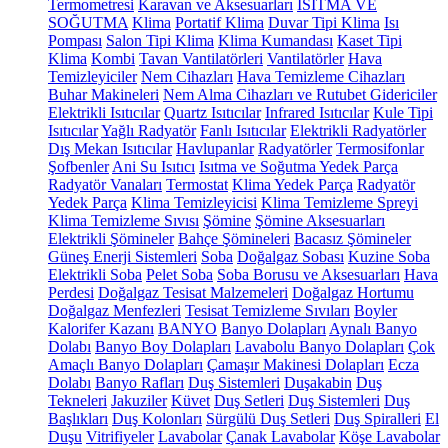
Termometresi
Karavan ve Aksesuarları
ISITMA VE
SOĞUTMA
Klima
Portatif Klima
Duvar Tipi Klima
Isı
Pompası
Salon Tipi Klima
Klima Kumandası
Kaset Tipi
Klima
Kombi
Tavan Vantilatörleri
Vantilatörler
Hava
Temizleyiciler
Nem Cihazları
Hava Temizleme Cihazları
Buhar Makineleri
Nem Alma Cihazları ve Rutubet Gidericiler
Elektrikli Isıtıcılar
Quartz Isıtıcılar
Infrared Isıtıcılar
Kule Tipi
Isıtıcılar
Yağlı Radyatör
Fanlı Isıtıcılar
Elektrikli Radyatörler
Dış Mekan Isıtıcılar
Havlupanlar
Radyatörler
Termosifonlar
Şofbenler
Ani Su Isıtıcı
Isıtma ve Soğutma Yedek Parça
Radyatör Vanaları
Termostat
Klima Yedek Parça
Radyatör
Yedek Parça
Klima Temizleyicisi
Klima Temizleme Spreyi
Klima Temizleme Sıvısı
Şömine
Şömine Aksesuarları
Elektrikli Şömineler
Bahçe Şömineleri
Bacasız Şömineler
Güneş Enerji Sistemleri
Soba
Doğalgaz Sobası
Kuzine Soba
Elektrikli Soba
Pelet Soba
Soba Borusu ve Aksesuarları
Hava
Perdesi
Doğalgaz Tesisat Malzemeleri
Doğalgaz Hortumu
Doğalgaz Menfezleri
Tesisat Temizleme Sıvıları
Boyler
Kalorifer Kazanı
BANYO
Banyo Dolapları
Aynalı Banyo
Dolabı
Banyo Boy Dolapları
Lavabolu Banyo Dolapları
Çok
Amaçlı Banyo Dolapları
Çamaşır Makinesi Dolapları
Ecza
Dolabı
Banyo Rafları
Duş Sistemleri
Duşakabin
Duş
Tekneleri
Jakuziler
Küvet
Duş Setleri
Duş Sistemleri
Duş
Başlıkları
Duş Kolonları
Sürgülü Duş Setleri
Duş Spiralleri
El
Duşu
Vitrifiyeler
Lavabolar
Çanak Lavabolar
Köşe Lavabolar