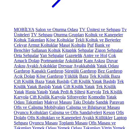
MOBİLYA
Salon ve Oturma Odası
TV Ünitesi ve Sehpası
Tv
Üniteleri
TV Sehpası
Oturma Grupları
Koltuk ve Kanepeler
Koltuk Takımları
Köşe Koltuklar
Tekli Koltuk ve Berjerler
Çekyat
Armut Koltuklar
Masaj Koltuğu
Puf
Bank ve
Benchler
Sallanan Koltuk
Kitaplık
Sehpalar
Zigon Sehpalar
Orta Sehpalar
Yan Sehpalar
Gazetelik
Antre ve Hol
Çok
Amaçlı Dolap
Portmantolar
Askılıklar
Kapı Askısı
Duvar
Askısı
Ayaklı Askılıklar
Dresuar
Ayakkabılık
Yatak Odası
Gardırop
Kapaklı Gardırop
Sürgülü Gardırop
Bez Gardırop
Açık Dolap
Köşe Gardırop
Yüklük
Baza
Tek Kişilik Baza
Çift Kişilik Baza
Yatak Başlığı
Çift Kişilik Yatak Başlığı
Tek
Kişilik Yatak Başlığı
Yatak
Çift Kişilik Yatak
Tek Kişilik
Yatak
Hasta Yatağı
Yatak Pedi & Şiltesi
Karyola
Tek Kişilik
Karyola
Çift Kişilik Karyola
Şifonyerler
Komodin
Yatak
Odası Takımları
Makyaj Masası
Takı Dolabı
Sandık
Paravan
Ofis ve Çalışma Mobilyaları
Çalışma ve Bilgisayar Masası
Oyuncu Koltukları
Çalışma ve Ofis Sandalyeleri
Keson
Ofis
Dolabı
Ofis Koltukları ve Kanepeleri
Ayaklı Küllükler
Laptop
Sehpası
Oyuncu Masası
Toplantı Masası
Ofis Masası ve
Takımları
Yemek Odası
Yemek Odası Takımları
Vitrin
Yemek