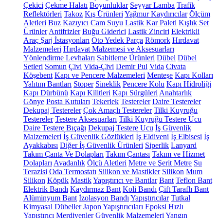
Çekici
Çekme Halatı
Boyunluklar
Seyyar Lamba
Trafik
Reflektörleri
Takoz
Kış Ürünleri
Yağmur Kaydırıcılar
Ölçüm
Aletleri
Buz Kazıyıcı
Cam Suyu
Lastik Kar Paleti
Kışlık Set
Ürünler
Antifrizler
Buğu Giderici
Lastik Zinciri
Elektrikli
Araç Şarj İstasyonları
Oto Yedek Parça
Römork
Hırdavat
Malzemeleri
Hırdavat Malzemesi ve Aksesuarları
Yönlendirme Levhaları
Sabitleme Ürünleri
Dübel
Dübel
Setleri
Somun
Çivi
Vida-Çivi
Demir Pul
Vida
Civata
Köşebent
Kapı ve Pencere Malzemeleri
Menteşe
Kapı Kolları
Yalıtım Bantları
Stoper
Sineklik
Pencere Kolu
Kapı Hidroliği
Kapı Dürbünü
Kapı Kilitleri
Kapı Sürgüleri
Anahtarlık
Gönye
Posta Kutuları
Tekerlek
Testereler
Daire Testereler
Dekupaj Testereler
Çok Amaçlı Testereler
Tilki Kuyruğu
Testereler
Testere Aksesuarları
Tilki Kuyruğu Testere Ucu
Daire Testere Bıçağı
Dekupaj Testere Ucu
İş Güvenlik
Malzemeleri
İş Güvenlik Gözlükleri
İş Eldiveni
İş Elbisesi
İş
Ayakkabısı
Diğer İş Güvenlik Ürünleri
Siperlik
Lanyard
Takım Çanta Ve Dolapları
Takım Çantası
Takım ve Hizmet
Dolapları
Avadanlık
Ölçü Aletleri
Metre ve Şerit Metre
Su
Terazisi
Oda Termostatı
Silikon ve Mastikler
Silikon
Mum
Silikon
Köpük
Mastik
Yapıştırıcı ve Bantlar
Bant
Teflon Bant
Elektrik Bandı
Kaydırmaz Bant
Koli Bandı
Çift Taraflı Bant
Alüminyum Bant
İzolasyon Bandı
Yapıştırıcılar
Tutkal
Kimyasal Dübeller
Japon Yapıştırıcıları
Epoksi
Hızlı
Yapıştırıcı
Merdivenler
Güvenlik Malzemeleri
Yangın