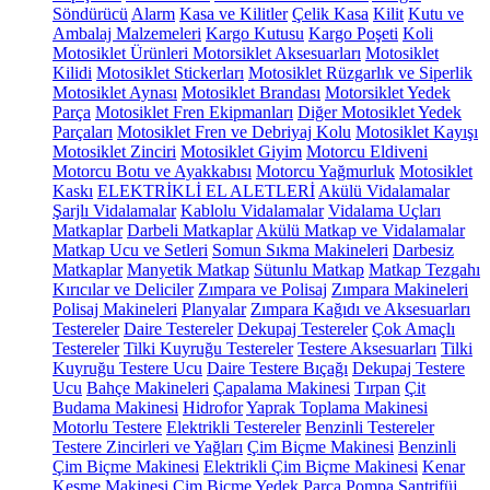
Söndürücü
Alarm
Kasa ve Kilitler
Çelik Kasa
Kilit
Kutu ve
Ambalaj Malzemeleri
Kargo Kutusu
Kargo Poşeti
Koli
Motosiklet Ürünleri
Motorsiklet Aksesuarları
Motosiklet
Kilidi
Motosiklet Stickerları
Motosiklet Rüzgarlık ve Siperlik
Motosiklet Aynası
Motosiklet Brandası
Motorsiklet Yedek
Parça
Motosiklet Fren Ekipmanları
Diğer Motosiklet Yedek
Parçaları
Motosiklet Fren ve Debriyaj Kolu
Motosiklet Kayışı
Motosiklet Zinciri
Motosiklet Giyim
Motorcu Eldiveni
Motorcu Botu ve Ayakkabısı
Motorcu Yağmurluk
Motosiklet
Kaskı
ELEKTRİKLİ EL ALETLERİ
Akülü Vidalamalar
Şarjlı Vidalamalar
Kablolu Vidalamalar
Vidalama Uçları
Matkaplar
Darbeli Matkaplar
Akülü Matkap ve Vidalamalar
Matkap Ucu ve Setleri
Somun Sıkma Makineleri
Darbesiz
Matkaplar
Manyetik Matkap
Sütunlu Matkap
Matkap Tezgahı
Kırıcılar ve Deliciler
Zımpara ve Polisaj
Zımpara Makineleri
Polisaj Makineleri
Planyalar
Zımpara Kağıdı ve Aksesuarları
Testereler
Daire Testereler
Dekupaj Testereler
Çok Amaçlı
Testereler
Tilki Kuyruğu Testereler
Testere Aksesuarları
Tilki
Kuyruğu Testere Ucu
Daire Testere Bıçağı
Dekupaj Testere
Ucu
Bahçe Makineleri
Çapalama Makinesi
Tırpan
Çit
Budama Makinesi
Hidrofor
Yaprak Toplama Makinesi
Motorlu Testere
Elektrikli Testereler
Benzinli Testereler
Testere Zincirleri ve Yağları
Çim Biçme Makinesi
Benzinli
Çim Biçme Makinesi
Elektrikli Çim Biçme Makinesi
Kenar
Kesme Makinesi
Çim Biçme Yedek Parça
Pompa
Santrifüj