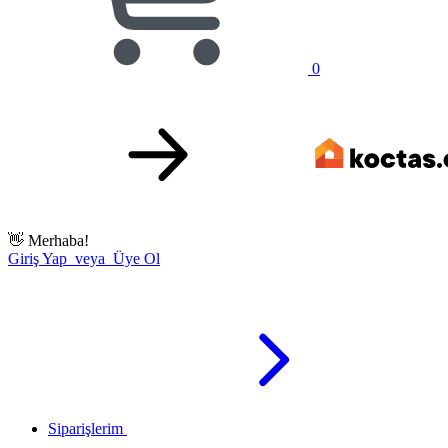
0
👋
Merhaba!
Giriş Yap veya Üye Ol
Siparişlerim