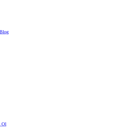
 Blog
ı Ol