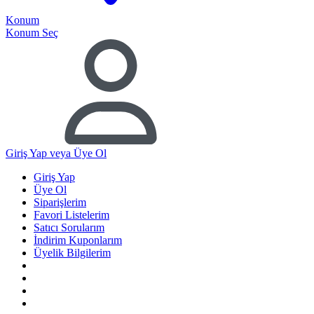
Konum
Konum Seç
Giriş Yap
veya Üye Ol
Giriş Yap
Üye Ol
Siparişlerim
Favori Listelerim
Satıcı Sorularım
İndirim Kuponlarım
Üyelik Bilgilerim