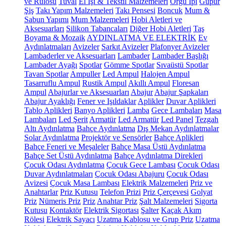
ve Rulosu
Tuval
El İşi & Tekstil Malzemeleri
Örgü İpi
Güpür
Şiş
Takı Yapım Malzemeleri
Takı Pensesi
Boncuk
Mum &
Sabun Yapımı
Mum Malzemeleri
Hobi Aletleri ve
Aksesuarları
Silikon Tabancaları
Diğer Hobi Aletleri
Taş
Boyama & Mozaik
AYDINLATMA VE ELEKTRİK
Ev
Aydınlatmaları
Avizeler
Sarkıt Avizeler
Plafonyer Avizeler
Lambaderler ve Aksesuarları
Lambader
Lambader Başlığı
Lambader Ayağı
Spotlar
Gömme Spotlar
Sıvaüstü Spotlar
Tavan Spotlar
Ampuller
Led Ampul
Halojen Ampul
Tasarruflu Ampul
Rustik Ampul
Akıllı Ampul
Floresan
Ampul
Abajurlar ve Aksesuarları
Abajur
Abajur Şapkaları
Abajur Ayaklığı
Fener ve Işıldaklar
Aplikler
Duvar Aplikleri
Tablo Aplikleri
Banyo Aplikleri
Lamba
Gece Lambaları
Masa
Lambaları
Led Şerit
Armatür
Led Armatür
Led Panel
Tezgah
Altı Aydınlatma
Bahçe Aydınlatma
Dış Mekan Aydınlatmalar
Solar Aydınlatma
Projektör ve Sensörler
Bahçe Aplikleri
Bahçe Feneri ve Meşaleler
Bahçe Masa Üstü Aydınlatma
Bahçe Set Üstü Aydınlatma
Bahçe Aydınlatma Direkleri
Çocuk Odası Aydınlatma
Çocuk Gece Lambası
Çocuk Odası
Duvar Aydınlatmaları
Çocuk Odası Abajuru
Çocuk Odası
Avizesi
Çocuk Masa Lambası
Elektrik Malzemeleri
Priz ve
Anahtarlar
Priz Kutusu
Telefon Prizi
Priz Çerçevesi
Golyat
Priz
Nümeris Priz
Priz
Anahtar Priz
Şalt Malzemeleri
Sigorta
Kutusu
Kontaktör
Elektrik Sigortası
Şalter
Kaçak Akım
Rölesi
Elektrik Sayacı
Uzatma Kablosu ve Grup Priz
Uzatma