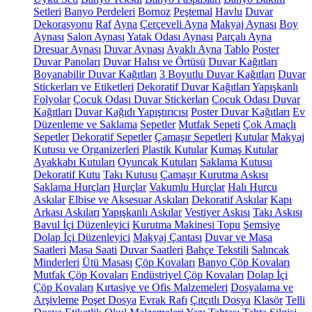
Setleri
Banyo Perdeleri
Bornoz
Peştemal
Havlu
Duvar
Dekorasyonu
Raf
Ayna
Çerçeveli Ayna
Makyaj Aynası
Boy
Aynası
Salon Aynası
Yatak Odası Aynası
Parçalı Ayna
Dresuar Aynası
Duvar Aynası
Ayaklı Ayna
Tablo
Poster
Duvar Panoları
Duvar Halısı ve Örtüsü
Duvar Kağıtları
Boyanabilir Duvar Kağıtları
3 Boyutlu Duvar Kağıtları
Duvar
Stickerları ve Etiketleri
Dekoratif Duvar Kağıtları
Yapışkanlı
Folyolar
Çocuk Odası Duvar Stickerları
Çocuk Odası Duvar
Kağıtları
Duvar Kağıdı Yapıştırıcısı
Poster Duvar Kağıtları
Ev
Düzenleme ve Saklama
Sepetler
Mutfak Sepeti
Çok Amaçlı
Sepetler
Dekoratif Sepetler
Çamaşır Sepetleri
Kutular
Makyaj
Kutusu ve Organizerleri
Plastik Kutular
Kumaş Kutular
Ayakkabı Kutuları
Oyuncak Kutuları
Saklama Kutusu
Dekoratif Kutu
Takı Kutusu
Çamaşır Kurutma Askısı
Saklama Hurçları
Hurçlar
Vakumlu Hurçlar
Halı Hurcu
Askılar
Elbise ve Aksesuar Askıları
Dekoratif Askılar
Kapı
Arkası Askıları
Yapışkanlı Askılar
Vestiyer Askısı
Takı Askısı
Bavul İçi Düzenleyici
Kurutma Makinesi Topu
Şemsiye
Dolap İçi Düzenleyici
Makyaj Çantası
Duvar ve Masa
Saatleri
Masa Saati
Duvar Saatleri
Bahçe Tekstili
Salıncak
Minderleri
Ütü Masası
Çöp Kovaları
Banyo Çöp Kovaları
Mutfak Çöp Kovaları
Endüstriyel Çöp Kovaları
Dolap İçi
Çöp Kovaları
Kırtasiye ve Ofis Malzemeleri
Dosyalama ve
Arşivleme
Poşet Dosya
Evrak Rafı
Çıtçıtlı Dosya
Klasör
Telli