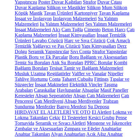
Yapıştırıcısı
Poster Duvar Kağıtları
Strafor
Duvar Çıtası
Duvar Kaplama
Silikon ve Mastikler
Silikon
Mum Silikon
Köpük
Mastik
Tavan Ürünleri
Kartonpiyer
Tavan Kaplama
İnşaat ve İzolasyon
İzolasyon Malzemeleri
Su Yalıtım
Malzemeleri
Isı Yalıtım Malzemeleri
Ses Yalıtım Malzemeleri
İnşaat Malzemeleri
Alçı
Cam Tuğla
Çimento
Beton Harcı
Çatı
Kaplama Malzemeleri
İnşaat Kimyasalları
İnşaat Temizlik
Ürünleri
Lavabo Çözücü
Harç ve Sıva Çözücü
Çok Amaçlı
Temizlik
Yağlayıcı ve Pas Çözücü
Yapı Kimyasalları
Derz
Dolgu
Seramik Yapıştırıcılar
Sıvı Conta
Strafor Yapıştırılar
Plastik Boru ve Ek Parçalar
Boru Bağlantı ve Aksesuarları
Temiz Su Boruları
Atık Su Boruları
PPRC Borular
Kombi
Bağlantı Boruları
Tesisat Tamir ve Bağlantı Malzemeleri
Musluk Uzatma
Regülatörler
Valfler ve Vanalar
Nipeller
Tahliye Hortumu
Conta
Taharet Çubuğu
Fittings
Tıpalar ve
Süzgeçler
İnşaat Makineleri
Elektrikli Vinçler
Taşıma
Arabaları
Caraskallar
Havlupanlar
Ahşaplar
Masif Paneller
Keresteler
Ahşap Seperatörler
Ahşap Çatı Malzemeleri
Çatı
Penceresi
Çatı Merdiveni
Ahşap Merdivenler
Trabzan
Sundurma
Menfezler
Banyo Menfezi
Su Deposu
HIRDAVAT EL ALETLERİ VE OTO
El Aletleri
Lokma ve
Lokma Takımları
Çekiç
El Testereleri
Kesici Grubu
Pense
Tornavida
Seramik ve Sıvacı Aletleri
Mengene ve İşkenceler
Zımbalar ve Aksesuarları
Zımpara ve Eğeler
Anahtarlar
Anahtar Takımları
Alyan Anahtarları
Açık Ağız Anahtar