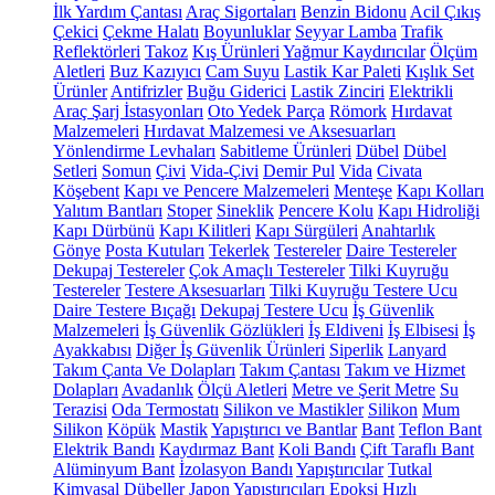
İlk Yardım Çantası
Araç Sigortaları
Benzin Bidonu
Acil Çıkış
Çekici
Çekme Halatı
Boyunluklar
Seyyar Lamba
Trafik
Reflektörleri
Takoz
Kış Ürünleri
Yağmur Kaydırıcılar
Ölçüm
Aletleri
Buz Kazıyıcı
Cam Suyu
Lastik Kar Paleti
Kışlık Set
Ürünler
Antifrizler
Buğu Giderici
Lastik Zinciri
Elektrikli
Araç Şarj İstasyonları
Oto Yedek Parça
Römork
Hırdavat
Malzemeleri
Hırdavat Malzemesi ve Aksesuarları
Yönlendirme Levhaları
Sabitleme Ürünleri
Dübel
Dübel
Setleri
Somun
Çivi
Vida-Çivi
Demir Pul
Vida
Civata
Köşebent
Kapı ve Pencere Malzemeleri
Menteşe
Kapı Kolları
Yalıtım Bantları
Stoper
Sineklik
Pencere Kolu
Kapı Hidroliği
Kapı Dürbünü
Kapı Kilitleri
Kapı Sürgüleri
Anahtarlık
Gönye
Posta Kutuları
Tekerlek
Testereler
Daire Testereler
Dekupaj Testereler
Çok Amaçlı Testereler
Tilki Kuyruğu
Testereler
Testere Aksesuarları
Tilki Kuyruğu Testere Ucu
Daire Testere Bıçağı
Dekupaj Testere Ucu
İş Güvenlik
Malzemeleri
İş Güvenlik Gözlükleri
İş Eldiveni
İş Elbisesi
İş
Ayakkabısı
Diğer İş Güvenlik Ürünleri
Siperlik
Lanyard
Takım Çanta Ve Dolapları
Takım Çantası
Takım ve Hizmet
Dolapları
Avadanlık
Ölçü Aletleri
Metre ve Şerit Metre
Su
Terazisi
Oda Termostatı
Silikon ve Mastikler
Silikon
Mum
Silikon
Köpük
Mastik
Yapıştırıcı ve Bantlar
Bant
Teflon Bant
Elektrik Bandı
Kaydırmaz Bant
Koli Bandı
Çift Taraflı Bant
Alüminyum Bant
İzolasyon Bandı
Yapıştırıcılar
Tutkal
Kimyasal Dübeller
Japon Yapıştırıcıları
Epoksi
Hızlı