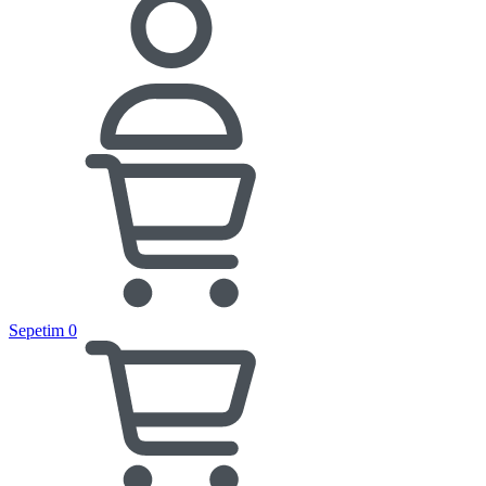
Sepetim
0