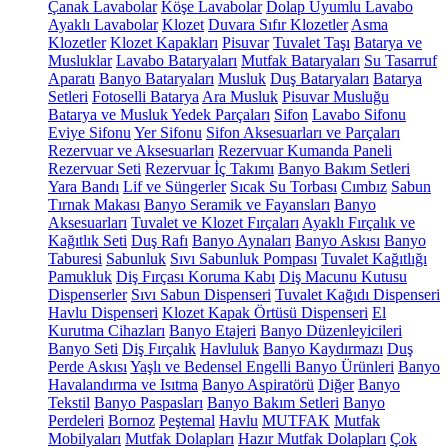
Çanak Lavabolar
Köşe Lavabolar
Dolap Uyumlu Lavabo
Ayaklı Lavabolar
Klozet
Duvara Sıfır Klozetler
Asma
Klozetler
Klozet Kapakları
Pisuvar
Tuvalet Taşı
Batarya ve
Musluklar
Lavabo Bataryaları
Mutfak Bataryaları
Su Tasarruf
Aparatı
Banyo Bataryaları
Musluk
Duş Bataryaları
Batarya
Setleri
Fotoselli Batarya
Ara Musluk
Pisuvar Musluğu
Batarya ve Musluk Yedek Parçaları
Sifon
Lavabo Sifonu
Eviye Sifonu
Yer Sifonu
Sifon Aksesuarları ve Parçaları
Rezervuar ve Aksesuarları
Rezervuar Kumanda Paneli
Rezervuar Seti
Rezervuar İç Takımı
Banyo Bakım Setleri
Yara Bandı
Lif ve Süngerler
Sıcak Su Torbası
Cımbız
Sabun
Tırnak Makası
Banyo Seramik ve Fayansları
Banyo
Aksesuarları
Tuvalet ve Klozet Fırçaları
Ayaklı Fırçalık ve
Kağıtlık Seti
Duş Rafı
Banyo Aynaları
Banyo Askısı
Banyo
Taburesi
Sabunluk
Sıvı Sabunluk Pompası
Tuvalet Kağıtlığı
Pamukluk
Diş Fırçası Koruma Kabı
Diş Macunu Kutusu
Dispenserler
Sıvı Sabun Dispenseri
Tuvalet Kağıdı Dispenseri
Havlu Dispenseri
Klozet Kapak Örtüsü Dispenseri
El
Kurutma Cihazları
Banyo Etajeri
Banyo Düzenleyicileri
Banyo Seti
Diş Fırçalık
Havluluk
Banyo Kaydırmazı
Duş
Perde Askısı
Yaşlı ve Bedensel Engelli Banyo Ürünleri
Banyo
Havalandırma ve Isıtma
Banyo Aspiratörü
Diğer
Banyo
Tekstil
Banyo Paspasları
Banyo Bakım Setleri
Banyo
Perdeleri
Bornoz
Peştemal
Havlu
MUTFAK
Mutfak
Mobilyaları
Mutfak Dolapları
Hazır Mutfak Dolapları
Çok