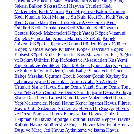
Çiçeklik ve Saksılık
Saksı Aksesuarları
Saksı Altlığı
Bahçe
Saksısı
Balkon Saksısı
Evcil Hayvan Ürünleri
Kedi
Malzemeleri
Kedi Maması
Kedi Hijyen ve Bakım Ürünleri
Kedi Kumları
Kedi Mama ve Su Kabı
Kedi Evi
Kedi Yatağı
Kedi Oyuncakları
Kedi Tuvaleti ve Aksesuarları
Kedi
Ödülleri
Kedi Tırmalaması
Kedi Vitamini
Kedi Taşıma
Çantası
Köpek Malzemeleri
Köpek Yatağı
Köpek Vitamini
Köpek Oyuncakları
Köpek Mama ve Su Kabı
Köpek
Güvenlik
Köpek Hijyen ve Bakım Ürünleri
Köpek Ödülleri
Köpek Maması
Köpek Kulübesi
Köpek Tasmaları
Köpek
Elbisesi
Köpek Kafesi
Kümesler
Kuş Malzemeleri
Kuş Sağlık
ve Bakım Ürünleri
Kuş Kafesleri ve Aksesuarları
Kuş Yemi
Kuş Suluk ve Yemlikleri
Çocuk Bahçe Oyuncakları
Kaydırak
ve Salıncak
Oyun Evleri
Çocuk Bahçe Sandalyeleri
Çocuk
Bahçe Masaları
Uçurtma
Çocuk Scooter
Çocuk Kaykay
Su
Tabancası
Şişme Oyuncaklar
Akülü Araba
Su Aktivite
Ürünleri
Şişme Havuz
Şişme Deniz Yatağı
Şişme Deniz Topu
Can Yeleği
Can Simidi ve Deniz Simidi
Şişme Deniz Kolluğu
Şişme Bot
Havuz Bonesi
Kano
Havuz Malzemeleri
Havuz
Yapı Malzemeleri
Nozul
Havuz Kenar Izgarası
Havuz Filtresi
Havuz Örtü Sistemleri
Su Perdesi
Havuz Dip Süzgeç
Havuz
ve Dozaj Pompası
Havuz Kimyasalları
Havuz Temizlik
Ekipmanları
Havuz Süpürge Hortumu
Havuz Kepçesi
Havuz
Robotu
Havuz Süpürgesi ve Fırçası
Havuz Merdiveni
Havuz
Duşu ve Masaj Jeti
Havuz Aydınlatma ve Isıtma
Havuz