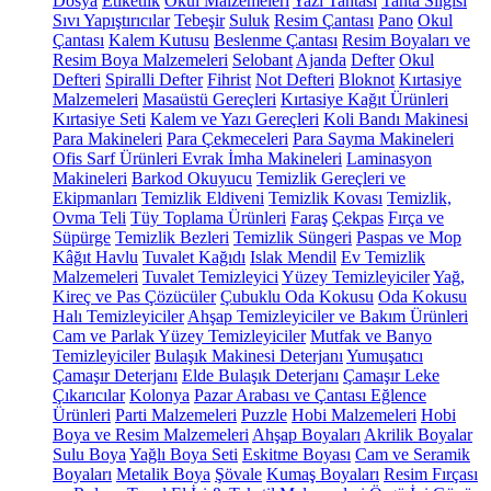
Dosya
Etiketlik
Okul Malzemeleri
Yazı Tahtası
Tahta Silgisi
Sıvı Yapıştırıcılar
Tebeşir
Suluk
Resim Çantası
Pano
Okul
Çantası
Kalem Kutusu
Beslenme Çantası
Resim Boyaları ve
Resim Boya Malzemeleri
Selobant
Ajanda
Defter
Okul
Defteri
Spiralli Defter
Fihrist
Not Defteri
Bloknot
Kırtasiye
Malzemeleri
Masaüstü Gereçleri
Kırtasiye Kağıt Ürünleri
Kırtasiye Seti
Kalem ve Yazı Gereçleri
Koli Bandı Makinesi
Para Makineleri
Para Çekmeceleri
Para Sayma Makineleri
Ofis Sarf Ürünleri
Evrak İmha Makineleri
Laminasyon
Makineleri
Barkod Okuyucu
Temizlik Gereçleri ve
Ekipmanları
Temizlik Eldiveni
Temizlik Kovası
Temizlik,
Ovma Teli
Tüy Toplama Ürünleri
Faraş
Çekpas
Fırça ve
Süpürge
Temizlik Bezleri
Temizlik Süngeri
Paspas ve Mop
Kâğıt Havlu
Tuvalet Kağıdı
Islak Mendil
Ev Temizlik
Malzemeleri
Tuvalet Temizleyici
Yüzey Temizleyiciler
Yağ,
Kireç ve Pas Çözücüler
Çubuklu Oda Kokusu
Oda Kokusu
Halı Temizleyiciler
Ahşap Temizleyiciler ve Bakım Ürünleri
Cam ve Parlak Yüzey Temizleyiciler
Mutfak ve Banyo
Temizleyiciler
Bulaşık Makinesi Deterjanı
Yumuşatıcı
Çamaşır Deterjanı
Elde Bulaşık Deterjanı
Çamaşır Leke
Çıkarıcılar
Kolonya
Pazar Arabası ve Çantası
Eğlence
Ürünleri
Parti Malzemeleri
Puzzle
Hobi Malzemeleri
Hobi
Boya ve Resim Malzemeleri
Ahşap Boyaları
Akrilik Boyalar
Sulu Boya
Yağlı Boya Seti
Eskitme Boyası
Cam ve Seramik
Boyaları
Metalik Boya
Şövale
Kumaş Boyaları
Resim Fırçası