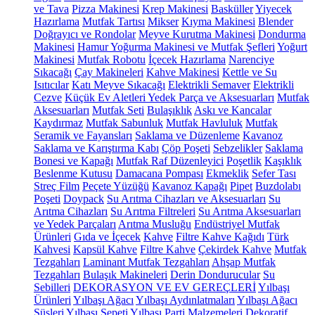
ve Tava
Pizza Makinesi
Krep Makinesi
Basküller
Yiyecek
Hazırlama
Mutfak Tartısı
Mikser
Kıyma Makinesi
Blender
Doğrayıcı ve Rondolar
Meyve Kurutma Makinesi
Dondurma
Makinesi
Hamur Yoğurma Makinesi ve Mutfak Şefleri
Yoğurt
Makinesi
Mutfak Robotu
İçecek Hazırlama
Narenciye
Sıkacağı
Çay Makineleri
Kahve Makinesi
Kettle ve Su
Isıtıcılar
Katı Meyve Sıkacağı
Elektrikli Semaver
Elektrikli
Cezve
Küçük Ev Aletleri Yedek Parça ve Aksesuarları
Mutfak
Aksesuarları
Mutfak Seti
Bulaşıklık
Askı ve Kancalar
Kaydırmaz
Mutfak Sabunluk
Mutfak Havluluk
Mutfak
Seramik ve Fayansları
Saklama ve Düzenleme
Kavanoz
Saklama ve Karıştırma Kabı
Çöp Poşeti
Sebzelikler
Saklama
Bonesi ve Kapağı
Mutfak Raf Düzenleyici
Poşetlik
Kaşıklık
Beslenme Kutusu
Damacana Pompası
Ekmeklik
Sefer Tası
Streç Film
Peçete Yüzüğü
Kavanoz Kapağı
Pipet
Buzdolabı
Poşeti
Doypack
Su Arıtma Cihazları ve Aksesuarları
Su
Arıtma Cihazları
Su Arıtma Filtreleri
Su Arıtma Aksesuarları
ve Yedek Parçaları
Arıtma Musluğu
Endüstriyel Mutfak
Ürünleri
Gıda ve İçecek
Kahve
Filtre Kahve Kağıdı
Türk
Kahvesi
Kapsül Kahve
Filtre Kahve
Çekirdek Kahve
Mutfak
Tezgahları
Laminant Mutfak Tezgahları
Ahşap Mutfak
Tezgahları
Bulaşık Makineleri
Derin Dondurucular
Su
Sebilleri
DEKORASYON VE EV GEREÇLERİ
Yılbaşı
Ürünleri
Yılbaşı Ağacı
Yılbaşı Aydınlatmaları
Yılbaşı Ağacı
Süsleri
Yılbaşı Sepeti
Yılbaşı Parti Malzemeleri
Dekoratif