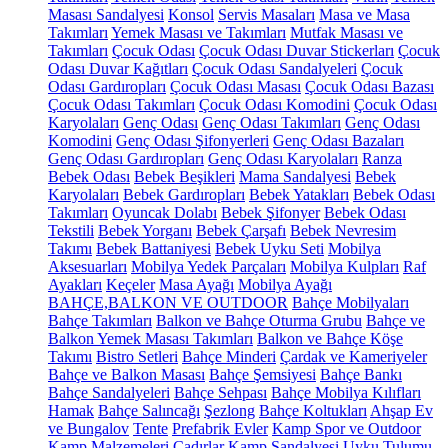
Masası Sandalyesi
Konsol
Servis Masaları
Masa ve Masa
Takımları
Yemek Masası ve Takımları
Mutfak Masası ve
Takımları
Çocuk Odası
Çocuk Odası Duvar Stickerları
Çocuk
Odası Duvar Kağıtları
Çocuk Odası Sandalyeleri
Çocuk
Odası Gardıropları
Çocuk Odası Masası
Çocuk Odası Bazası
Çocuk Odası Takımları
Çocuk Odası Komodini
Çocuk Odası
Karyolaları
Genç Odası
Genç Odası Takımları
Genç Odası
Komodini
Genç Odası Şifonyerleri
Genç Odası Bazaları
Genç Odası Gardıropları
Genç Odası Karyolaları
Ranza
Bebek Odası
Bebek Beşikleri
Mama Sandalyesi
Bebek
Karyolaları
Bebek Gardıropları
Bebek Yatakları
Bebek Odası
Takımları
Oyuncak Dolabı
Bebek Şifonyer
Bebek Odası
Tekstili
Bebek Yorganı
Bebek Çarşafı
Bebek Nevresim
Takımı
Bebek Battaniyesi
Bebek Uyku Seti
Mobilya
Aksesuarları
Mobilya Yedek Parçaları
Mobilya Kulpları
Raf
Ayakları
Keçeler
Masa Ayağı
Mobilya Ayağı
BAHÇE,BALKON VE OUTDOOR
Bahçe Mobilyaları
Bahçe Takımları
Balkon ve Bahçe Oturma Grubu
Bahçe ve
Balkon Yemek Masası Takımları
Balkon ve Bahçe Köşe
Takımı
Bistro Setleri
Bahçe Minderi
Çardak ve Kameriyeler
Bahçe ve Balkon Masası
Bahçe Şemsiyesi
Bahçe Bankı
Bahçe Sandalyeleri
Bahçe Sehpası
Bahçe Mobilya Kılıfları
Hamak
Bahçe Salıncağı
Şezlong
Bahçe Koltukları
Ahşap Ev
ve Bungalov
Tente
Prefabrik Evler
Kamp Spor ve Outdoor
Kamp Malzemeleri
Çadırlar
Kamp Sandalyesi
Uyku Tulumu