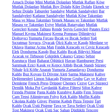
Amaçlı Dolap
Mini Mutfak Dolapları
Mutfak Rafları
Köşe
Mutfak Dolapları
Mutfak Boy Dolabı
Kiler Dolabı
Ekmek ve
Sebze Dolabı
Tabureler
Sandalye
Mutfak Sandalyeleri
Bar
Sandalyeleri
Katlanır Sandalyeler
Mutfak Köşe Takımları
Masa ve Masa Takımları
Yemek Masası ve Takımları
Mutfak
Masası ve Takımları
Eviye
Mutfak Bataryaları
Mutfak
Gereçleri
Kesme Tahtası
Rende
Servis Gereçleri
Patates Ezici
Manuel Kıyma Makinesi
Krema Pompası
Dilimleyici
Doğrayıcı
Yumurta Fırçası
Bıçak ve Bıçak Setleri
Yağ
Sıçratmaz
Soyucu, Oyacak
Ölçü Kabı ve Kaşığı
Merdane ve
Oklava
Hamur Açma Matı
Fındık Kıracağı ve Ceviz Kıracağı
Elek
Dondurma Kaşığı
Buz Kalıbı
Bıçak Bileyici Masat
Açacak ve Tirbuşon
Çekirdek Çıkarıcı
Çırpıcı
Sebze
Kurutucu
Huni
Baharat Öğütücü
Havan
Hamburger Presi
Sarımsak Ezici
Kaşık ve Kepçe Altlığı
Bıçak Standı
Süzgeç
Nihale
İçli Köfte Aparatı
Yumurta Zamanlayıcı
Dondurma
Kalıbı
Buz Kovası
Et Dövme Aleti
Sarma Makinesi
Kahve
Değirmenleri
Limon Sıkacağı
Pişirme Grubu
Çay ve Kahve
Demleme
French Press
Dripper
Chemex
Cezve
Çay Süzgeci
Demlik
Moka Pot
Çaydanlık
Kahve Filtresi
Sifon Kahve
Fırında Pişirme
Pasta Kalıbı
Kurabiye Kalıbı
Fırın Tepsisi
Cam Tepsi
Alüminyum Folyo
Kek Kalıbı
Muffin Kalıbı
Çikolata Kalıbı
Güveç
Pişirme Kağıdı
Pizza Tepsisi
Tart
Kalıbı
Ocak Üstü Pişirme
Tava ve Tava Setleri
Ocak Üstü
Tost Makinesi
Ocak Üstü Sac
Sahan
Düdüklü Tencere