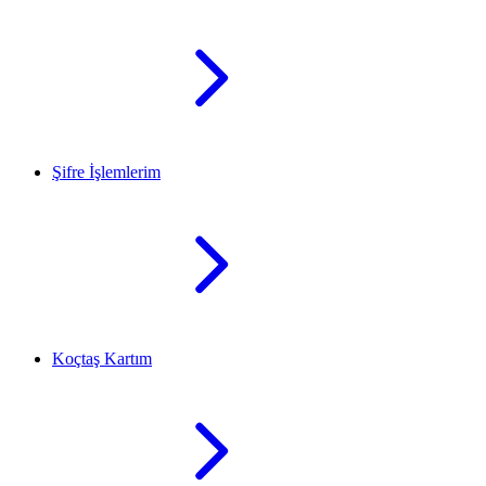
Şifre İşlemlerim
Koçtaş Kartım