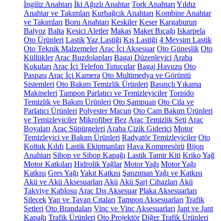
İngiliz Anahtarı
İki Ağızlı Anahtar
Tork Anahtarı
Yıldız
Anahtar ve Takımları
Kurbağcık Anahtarı
Kombine Anahtar
ve Takımları
Boru Anahtarı
Keskiler
Keser
Kargaburun
Balyoz
Balta
Kesici Aletler
Makas
Maket Bıçağı
Iskarpela
Oto Ürünleri
Lastik
Yaz Lastiği
Kış Lastiği
4 Mevsim Lastik
Oto Teknik Malzemeler
Araç İçi Aksesuar
Oto Güneşlik
Oto
Küllükler
Araç Buzdolapları
Bagaj Düzenleyici
Araba
Kokuları
Araç İçi Telefon Tutucular
Bagaj Havuzu
Oto
Paspası
Araç İçi Kamera
Oto Multimedya ve Görüntü
Sistemleri
Oto Bakım Temizlik Ürünleri
Basınçlı Yıkama
Makineleri
Tampon Parlatıcı ve Temizleyiciler
Torpido
Temizlik ve Bakım Ürünleri
Oto Şampuan
Oto Cila ve
Parlatıcı Ürünleri
Polyester Macun
Oto Cam Bakım Ürünleri
ve Temizleyiciler
Mikrofiber Bez
Araç Temizlik Seti
Araç
Boyaları
Araç Süpürgeleri
Araba Çizik Giderici
Motor
Temizleyici ve Bakım Ürünleri
Radyatör Temizleyiciler
Oto
Koltuk Kılıfı
Lastik Ekipmanları
Hava Kompresörü
Bijon
Anahtarı
Sibop ve Sibop Kapağı
Lastik Tamir Kiti
Kriko
Yağ
Motor Katkıları
Hidrolik Yağlar
Motor Yağı
Motor Yağı
Katkısı
Gres Yağı
Yakıt Katkısı
Şanzıman Yağı ve Katkısı
Akü ve Akü Aksesuarları
Akü
Akü Şarj Cihazları
Akü
Takviye Kablosu
Araç Dış Aksesuar
Plaka Aksesuarları
Silecek
Yan ve Tavan Çıtaları
Tampon Aksesuarları
Trafik
Setleri
Oto Brandaları
Vinç ve Vinç Aksesuarları
Jant ve Jant
Kapağı
Trafik Ürünleri
Oto Projektör
Diğer Trafik Ürünleri