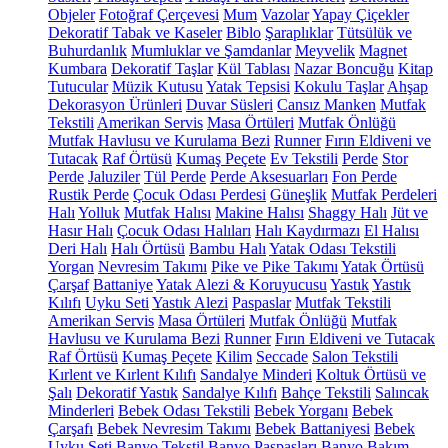
Objeler
Fotoğraf Çerçevesi
Mum
Vazolar
Yapay Çiçekler
Dekoratif Tabak ve Kaseler
Biblo
Şaraplıklar
Tütsülük ve
Buhurdanlık
Mumluklar ve Şamdanlar
Meyvelik
Magnet
Kumbara
Dekoratif Taşlar
Kül Tablası
Nazar Boncuğu
Kitap
Tutucular
Müzik Kutusu
Yatak Tepsisi
Kokulu Taşlar
Ahşap
Dekorasyon Ürünleri
Duvar Süsleri
Cansız Manken
Mutfak
Tekstili
Amerikan Servis
Masa Örtüleri
Mutfak Önlüğü
Mutfak Havlusu ve Kurulama Bezi
Runner
Fırın Eldiveni ve
Tutacak
Raf Örtüsü
Kumaş Peçete
Ev Tekstili
Perde
Stor
Perde
Jaluziler
Tül Perde
Perde Aksesuarları
Fon Perde
Rustik Perde
Çocuk Odası Perdesi
Güneşlik
Mutfak Perdeleri
Halı
Yolluk
Mutfak Halısı
Makine Halısı
Shaggy Halı
Jüt ve
Hasır Halı
Çocuk Odası Halıları
Halı Kaydırmazı
El Halısı
Deri Halı
Halı Örtüsü
Bambu Halı
Yatak Odası Tekstili
Yorgan
Nevresim Takımı
Pike ve Pike Takımı
Yatak Örtüsü
Çarşaf
Battaniye
Yatak Alezi & Koruyucusu
Yastık
Yastık
Kılıfı
Uyku Seti
Yastık Alezi
Paspaslar
Mutfak Tekstili
Amerikan Servis
Masa Örtüleri
Mutfak Önlüğü
Mutfak
Havlusu ve Kurulama Bezi
Runner
Fırın Eldiveni ve Tutacak
Raf Örtüsü
Kumaş Peçete
Kilim
Seccade
Salon Tekstili
Kırlent ve Kırlent Kılıfı
Sandalye Minderi
Koltuk Örtüsü ve
Şalı
Dekoratif Yastık
Sandalye Kılıfı
Bahçe Tekstili
Salıncak
Minderleri
Bebek Odası Tekstili
Bebek Yorganı
Bebek
Çarşafı
Bebek Nevresim Takımı
Bebek Battaniyesi
Bebek
Uyku Seti
Banyo Tekstil
Banyo Paspasları
Banyo Bakım