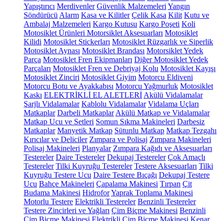
Yapıştırıcı
Merdivenler
Güvenlik Malzemeleri
Yangın
Söndürücü
Alarm
Kasa ve Kilitler
Çelik Kasa
Kilit
Kutu ve
Ambalaj Malzemeleri
Kargo Kutusu
Kargo Poşeti
Koli
Motosiklet Ürünleri
Motorsiklet Aksesuarları
Motosiklet
Kilidi
Motosiklet Stickerları
Motosiklet Rüzgarlık ve Siperlik
Motosiklet Aynası
Motosiklet Brandası
Motorsiklet Yedek
Parça
Motosiklet Fren Ekipmanları
Diğer Motosiklet Yedek
Parçaları
Motosiklet Fren ve Debriyaj Kolu
Motosiklet Kayışı
Motosiklet Zinciri
Motosiklet Giyim
Motorcu Eldiveni
Motorcu Botu ve Ayakkabısı
Motorcu Yağmurluk
Motosiklet
Kaskı
ELEKTRİKLİ EL ALETLERİ
Akülü Vidalamalar
Şarjlı Vidalamalar
Kablolu Vidalamalar
Vidalama Uçları
Matkaplar
Darbeli Matkaplar
Akülü Matkap ve Vidalamalar
Matkap Ucu ve Setleri
Somun Sıkma Makineleri
Darbesiz
Matkaplar
Manyetik Matkap
Sütunlu Matkap
Matkap Tezgahı
Kırıcılar ve Deliciler
Zımpara ve Polisaj
Zımpara Makineleri
Polisaj Makineleri
Planyalar
Zımpara Kağıdı ve Aksesuarları
Testereler
Daire Testereler
Dekupaj Testereler
Çok Amaçlı
Testereler
Tilki Kuyruğu Testereler
Testere Aksesuarları
Tilki
Kuyruğu Testere Ucu
Daire Testere Bıçağı
Dekupaj Testere
Ucu
Bahçe Makineleri
Çapalama Makinesi
Tırpan
Çit
Budama Makinesi
Hidrofor
Yaprak Toplama Makinesi
Motorlu Testere
Elektrikli Testereler
Benzinli Testereler
Testere Zincirleri ve Yağları
Çim Biçme Makinesi
Benzinli
Çim Biçme Makinesi
Elektrikli Çim Biçme Makinesi
Kenar