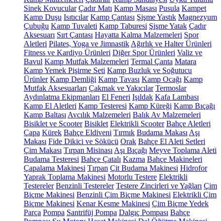
Sinek Kovucular
Çadır Matı
Kamp Masası
Pusula
Kampet
Kamp Duşu
Isıtıcılar
Kamp Çantası
Şişme Yastık
Magnezyum
Çubuğu
Kamp Tuvaleti
Kamp Taburesi
Şişme Yatak
Çadır
Aksesuarı
Sırt Çantası
Hayatta Kalma Malzemeleri
Spor
Aletleri
Pilates, Yoga ve Jimnastik
Ağırlık ve Halter Ürünleri
Fitness ve Kardiyo Ürünleri
Diğer Spor Ürünleri
Valiz ve
Bavul
Kamp Mutfak Malzemeleri
Termal Çanta
Matara
Kamp Yemek Pişirme Seti
Kamp Buzluk ve Soğutucu
Ürünler
Kamp Demliği
Kamp Tavası
Kamp Ocağı
Kamp
Mutfak Aksesuarları
Çakmak ve Yakıcılar
Termoslar
Aydınlatma Ekipmanları
El Feneri
Işıldak
Kafa Lambası
Kamp El Aletleri
Kamp Testeresi
Kamp Küreği
Kamp Bıçağı
Kamp Baltası
Avcılık Malzemeleri
Balık Av Malzemeleri
Bisiklet ve Scooter
Bisiklet
Elektrikli Scooter
Bahçe Aletleri
Çapa
Kürek
Bahçe Eldiveni
Tırmık
Budama Makası
Aşı
Makası
Fide Dikici ve Sökücü
Orak
Bahçe El Aleti Setleri
Çim Makası
Tırpan Misinası
Aşı Bıçağı
Meyve Toplama Aleti
Budama Testeresi
Bahçe Çatalı
Kazma
Bahçe Makineleri
Çapalama Makinesi
Tırpan
Çit Budama Makinesi
Hidrofor
Yaprak Toplama Makinesi
Motorlu Testere
Elektrikli
Testereler
Benzinli Testereler
Testere Zincirleri ve Yağları
Çim
Biçme Makinesi
Benzinli Çim Biçme Makinesi
Elektrikli Çim
Biçme Makinesi
Kenar Kesme Makinesi
Çim Biçme Yedek
Parça
Pompa
Santrifüj Pompa
Dalgıç Pompası
Bahçe