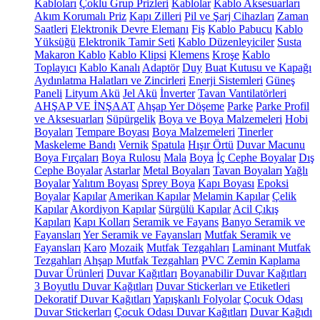
Kabloları
Çoklu Grup Prizleri
Kablolar
Kablo Aksesuarları
Akım Korumalı Priz
Kapı Zilleri
Pil ve Şarj Cihazları
Zaman
Saatleri
Elektronik Devre Elemanı
Fiş
Kablo Pabucu
Kablo
Yüksüğü
Elektronik Tamir Seti
Kablo Düzenleyiciler
Susta
Makaron Kablo
Kablo Klipsi
Klemens
Kroşe
Kablo
Toplayıcı
Kablo Kanalı
Adaptör
Duy
Buat Kutusu ve Kapağı
Aydınlatma Halatları ve Zincirleri
Enerji Sistemleri
Güneş
Paneli
Lityum Akü
Jel Akü
İnverter
Tavan Vantilatörleri
AHŞAP VE İNŞAAT
Ahşap Yer Döşeme
Parke
Parke Profil
ve Aksesuarları
Süpürgelik
Boya ve Boya Malzemeleri
Hobi
Boyaları
Tempare Boyası
Boya Malzemeleri
Tinerler
Maskeleme Bandı
Vernik
Spatula
Hışır Örtü
Duvar Macunu
Boya Fırçaları
Boya Rulosu
Mala
Boya
İç Cephe Boyalar
Dış
Cephe Boyalar
Astarlar
Metal Boyaları
Tavan Boyaları
Yağlı
Boyalar
Yalıtım Boyası
Sprey Boya
Kapı Boyası
Epoksi
Boyalar
Kapılar
Amerikan Kapılar
Melamin Kapılar
Çelik
Kapılar
Akordiyon Kapılar
Sürgülü Kapılar
Acil Çıkış
Kapıları
Kapı Kolları
Seramik ve Fayans
Banyo Seramik ve
Fayansları
Yer Seramik ve Fayansları
Mutfak Seramik ve
Fayansları
Karo
Mozaik
Mutfak Tezgahları
Laminant Mutfak
Tezgahları
Ahşap Mutfak Tezgahları
PVC Zemin Kaplama
Duvar Ürünleri
Duvar Kağıtları
Boyanabilir Duvar Kağıtları
3 Boyutlu Duvar Kağıtları
Duvar Stickerları ve Etiketleri
Dekoratif Duvar Kağıtları
Yapışkanlı Folyolar
Çocuk Odası
Duvar Stickerları
Çocuk Odası Duvar Kağıtları
Duvar Kağıdı