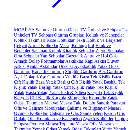
MOBİLYA
Salon ve Oturma Odası
TV Ünitesi ve Sehpası
Tv
Üniteleri
TV Sehpası
Oturma Grupları
Koltuk ve Kanepeler
Koltuk Takımları
Köşe Koltuklar
Tekli Koltuk ve Berjerler
Çekyat
Armut Koltuklar
Masaj Koltuğu
Puf
Bank ve
Benchler
Sallanan Koltuk
Kitaplık
Sehpalar
Zigon Sehpalar
Orta Sehpalar
Yan Sehpalar
Gazetelik
Antre ve Hol
Çok
Amaçlı Dolap
Portmantolar
Askılıklar
Kapı Askısı
Duvar
Askısı
Ayaklı Askılıklar
Dresuar
Ayakkabılık
Yatak Odası
Gardırop
Kapaklı Gardırop
Sürgülü Gardırop
Bez Gardırop
Açık Dolap
Köşe Gardırop
Yüklük
Baza
Tek Kişilik Baza
Çift Kişilik Baza
Yatak Başlığı
Çift Kişilik Yatak Başlığı
Tek
Kişilik Yatak Başlığı
Yatak
Çift Kişilik Yatak
Tek Kişilik
Yatak
Hasta Yatağı
Yatak Pedi & Şiltesi
Karyola
Tek Kişilik
Karyola
Çift Kişilik Karyola
Şifonyerler
Komodin
Yatak
Odası Takımları
Makyaj Masası
Takı Dolabı
Sandık
Paravan
Ofis ve Çalışma Mobilyaları
Çalışma ve Bilgisayar Masası
Oyuncu Koltukları
Çalışma ve Ofis Sandalyeleri
Keson
Ofis
Dolabı
Ofis Koltukları ve Kanepeleri
Ayaklı Küllükler
Laptop
Sehpası
Oyuncu Masası
Toplantı Masası
Ofis Masası ve
Takımları
Yemek Odası
Yemek Odası Takımları
Vitrin
Yemek