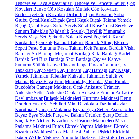
Tencere ve Tava Aksesuarları
Tencere ve Tencere Setleri
Çöp
Kovaları
Banyo Çöp Kovaları
Mutfak Çöp Kovaları
Endüstriyel Çöp Kovaları
Dolap İçi Çöp Kovaları
Sofra
Grubu
Çatal,Kaşık,Bıçak
Çatal Kaşık Bıçak Takımı
Yemek
Bıçağı
Çatal
Kaşık
Sofra Servis
Sürahi
Kase
Tepsi
Servis ve
Sunum Tabakları
Yağdanlık
Sosluk, Reçellik
Yumurtalık
Servis Maşa Seti
Şekerlik
Salata Kasesi
Peçetelik
Karaf
Kürdanlık
Çerezlik
Baharat Takımı
Bardak Altlığı
Ekmek
Sepeti
Pasta Sunumu
Pasta Takımı
Kek Fanusu
Bardak
Viski
Bardağı
Su Bardağı
Meşrubat Bardağı
Rakı Bardağı
Kadeh
Bardak Seti
Bira Bardağı
Shot Bardağı
Çay ve Kahve
Sunumu
Sütlük
Kahve Fincanı
Kupa
Fincan Takımı
Çay
Tabakları
Çay Setleri
Çay Fincanı
Çay Bardağı
Çay Kaşığı
Yemek Takımları
Tabaklar
Kahvaltı Takımları
Suluk ve
Matara
Beyaz Eşya
Fırın
Mikrodalga Fırınlar
Mini Fırınlar
Buzdolabı
Çamaşır Makinesi
Ocak
Ankastre Ürünleri
Ankastre Setler
Ankastre Ocaklar
Ankastre Fırınlar
Ankastre
Davlumbazlar
Bulaşık Makineleri
Kurutma Makinesi
Derin
Dondurucular
Su Sebilleri
Mini Buzdolabı
Davlumbazlar
Kurutmalı Çamaşır Makinesi
Beyaz Eşya Setleri
Aspiratörler
Beyaz Eşya Yedek Parça ve Bakım Ürünleri
Şarap Dolabı
Küçük Ev Aletleri
Kızartma ve Pişirme Makineleri
Mısır
Patlatma Makinesi
Fritöz
Ekmek Yapma Makinesi
Ekmek
Kızartma Makinesi
Tost Makinesi
Buharlı Pişirici
Elektrikli
Izgara
Waffle Makinesi
Yumurta Haşlayıcı
Elektrikli Tencere