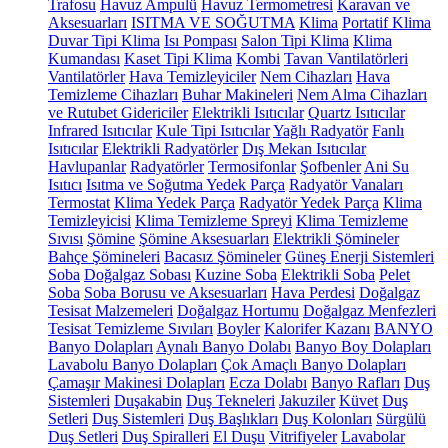
Trafosu
Havuz Ampulü
Havuz Termometresi
Karavan ve
Aksesuarları
ISITMA VE SOĞUTMA
Klima
Portatif Klima
Duvar Tipi Klima
Isı Pompası
Salon Tipi Klima
Klima
Kumandası
Kaset Tipi Klima
Kombi
Tavan Vantilatörleri
Vantilatörler
Hava Temizleyiciler
Nem Cihazları
Hava
Temizleme Cihazları
Buhar Makineleri
Nem Alma Cihazları
ve Rutubet Gidericiler
Elektrikli Isıtıcılar
Quartz Isıtıcılar
Infrared Isıtıcılar
Kule Tipi Isıtıcılar
Yağlı Radyatör
Fanlı
Isıtıcılar
Elektrikli Radyatörler
Dış Mekan Isıtıcılar
Havlupanlar
Radyatörler
Termosifonlar
Şofbenler
Ani Su
Isıtıcı
Isıtma ve Soğutma Yedek Parça
Radyatör Vanaları
Termostat
Klima Yedek Parça
Radyatör Yedek Parça
Klima
Temizleyicisi
Klima Temizleme Spreyi
Klima Temizleme
Sıvısı
Şömine
Şömine Aksesuarları
Elektrikli Şömineler
Bahçe Şömineleri
Bacasız Şömineler
Güneş Enerji Sistemleri
Soba
Doğalgaz Sobası
Kuzine Soba
Elektrikli Soba
Pelet
Soba
Soba Borusu ve Aksesuarları
Hava Perdesi
Doğalgaz
Tesisat Malzemeleri
Doğalgaz Hortumu
Doğalgaz Menfezleri
Tesisat Temizleme Sıvıları
Boyler
Kalorifer Kazanı
BANYO
Banyo Dolapları
Aynalı Banyo Dolabı
Banyo Boy Dolapları
Lavabolu Banyo Dolapları
Çok Amaçlı Banyo Dolapları
Çamaşır Makinesi Dolapları
Ecza Dolabı
Banyo Rafları
Duş
Sistemleri
Duşakabin
Duş Tekneleri
Jakuziler
Küvet
Duş
Setleri
Duş Sistemleri
Duş Başlıkları
Duş Kolonları
Sürgülü
Duş Setleri
Duş Spiralleri
El Duşu
Vitrifiyeler
Lavabolar