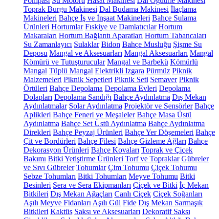
Pompası
Su Motoru
Hasat Makinesi
Dal Öğütme Makinesi
Toprak Burgu Makinesi
Dal Budama Makinesi
İlaçlama
Makineleri
Bahçe İş ve İnşaat Makineleri
Bahçe Sulama
Ürünleri
Hortumlar
Fıskiye ve Damlatıcılar
Hortum
Makaraları
Hortum Bağlantı Aparatları
Hortum Tabancaları
Su Zamanlayıcı
Sulaklar
Bidon
Bahçe Musluğu
Şişme Su
Deposu
Mangal ve Aksesuarları
Mangal Aksesuarları
Mangal
Kömürü ve Tutuşturucular
Mangal ve Barbekü
Kömürlü
Mangal
Tüplü Mangal
Elektrikli Izgara
Pürmüz
Piknik
Malzemeleri
Piknik Sepetleri
Piknik Seti
Semaver
Piknik
Örtüleri
Bahçe Depolama
Depolama Evleri
Depolama
Dolapları
Depolama Sandığı
Bahçe Aydınlatma
Dış Mekan
Aydınlatmalar
Solar Aydınlatma
Projektör ve Sensörler
Bahçe
Aplikleri
Bahçe Feneri ve Meşaleler
Bahçe Masa Üstü
Aydınlatma
Bahçe Set Üstü Aydınlatma
Bahçe Aydınlatma
Direkleri
Bahçe Peyzaj Ürünleri
Bahçe Yer Döşemeleri
Bahçe
Çit ve Bordürleri
Bahçe Filesi
Bahçe Gizleme Ağları
Bahçe
Dekorasyon Ürünleri
Bahçe Kovaları
Toprak ve Çiçek
Bakımı
Bitki Yetiştirme Ürünleri
Torf ve Topraklar
Gübreler
ve Sıvı Gübreler
Tohumlar
Çim Tohumu
Çiçek Tohumu
Sebze Tohumları
Bitki Tohumları
Meyve Tohumu
Bitki
Besinleri
Sera ve Sera Ekipmanları
Çiçek ve Bitki
İç Mekan
Bitkileri
Dış Mekan Ağaçları
Canlı Çiçek
Çiçek Soğanları
Aşılı Meyve Fidanları
Aşılı Gül
Fide
Dış Mekan Sarmaşık
Bitkileri
Kaktüs
Saksı ve Aksesuarları
Dekoratif Saksı