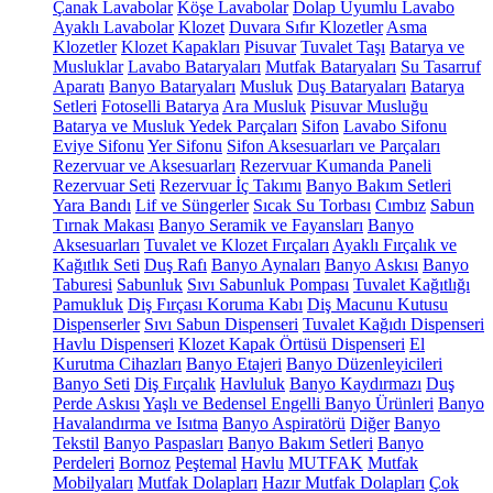
Çanak Lavabolar
Köşe Lavabolar
Dolap Uyumlu Lavabo
Ayaklı Lavabolar
Klozet
Duvara Sıfır Klozetler
Asma
Klozetler
Klozet Kapakları
Pisuvar
Tuvalet Taşı
Batarya ve
Musluklar
Lavabo Bataryaları
Mutfak Bataryaları
Su Tasarruf
Aparatı
Banyo Bataryaları
Musluk
Duş Bataryaları
Batarya
Setleri
Fotoselli Batarya
Ara Musluk
Pisuvar Musluğu
Batarya ve Musluk Yedek Parçaları
Sifon
Lavabo Sifonu
Eviye Sifonu
Yer Sifonu
Sifon Aksesuarları ve Parçaları
Rezervuar ve Aksesuarları
Rezervuar Kumanda Paneli
Rezervuar Seti
Rezervuar İç Takımı
Banyo Bakım Setleri
Yara Bandı
Lif ve Süngerler
Sıcak Su Torbası
Cımbız
Sabun
Tırnak Makası
Banyo Seramik ve Fayansları
Banyo
Aksesuarları
Tuvalet ve Klozet Fırçaları
Ayaklı Fırçalık ve
Kağıtlık Seti
Duş Rafı
Banyo Aynaları
Banyo Askısı
Banyo
Taburesi
Sabunluk
Sıvı Sabunluk Pompası
Tuvalet Kağıtlığı
Pamukluk
Diş Fırçası Koruma Kabı
Diş Macunu Kutusu
Dispenserler
Sıvı Sabun Dispenseri
Tuvalet Kağıdı Dispenseri
Havlu Dispenseri
Klozet Kapak Örtüsü Dispenseri
El
Kurutma Cihazları
Banyo Etajeri
Banyo Düzenleyicileri
Banyo Seti
Diş Fırçalık
Havluluk
Banyo Kaydırmazı
Duş
Perde Askısı
Yaşlı ve Bedensel Engelli Banyo Ürünleri
Banyo
Havalandırma ve Isıtma
Banyo Aspiratörü
Diğer
Banyo
Tekstil
Banyo Paspasları
Banyo Bakım Setleri
Banyo
Perdeleri
Bornoz
Peştemal
Havlu
MUTFAK
Mutfak
Mobilyaları
Mutfak Dolapları
Hazır Mutfak Dolapları
Çok