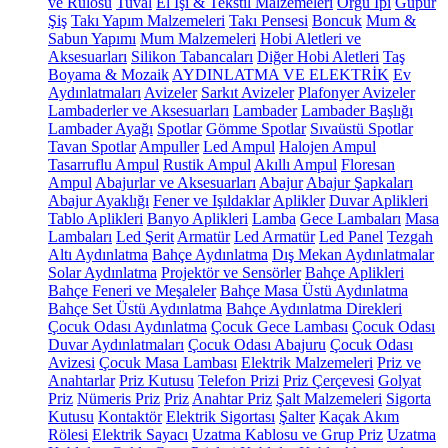
ve Rulosu
Tuval
El İşi & Tekstil Malzemeleri
Örgü İpi
Güpür
Şiş
Takı Yapım Malzemeleri
Takı Pensesi
Boncuk
Mum &
Sabun Yapımı
Mum Malzemeleri
Hobi Aletleri ve
Aksesuarları
Silikon Tabancaları
Diğer Hobi Aletleri
Taş
Boyama & Mozaik
AYDINLATMA VE ELEKTRİK
Ev
Aydınlatmaları
Avizeler
Sarkıt Avizeler
Plafonyer Avizeler
Lambaderler ve Aksesuarları
Lambader
Lambader Başlığı
Lambader Ayağı
Spotlar
Gömme Spotlar
Sıvaüstü Spotlar
Tavan Spotlar
Ampuller
Led Ampul
Halojen Ampul
Tasarruflu Ampul
Rustik Ampul
Akıllı Ampul
Floresan
Ampul
Abajurlar ve Aksesuarları
Abajur
Abajur Şapkaları
Abajur Ayaklığı
Fener ve Işıldaklar
Aplikler
Duvar Aplikleri
Tablo Aplikleri
Banyo Aplikleri
Lamba
Gece Lambaları
Masa
Lambaları
Led Şerit
Armatür
Led Armatür
Led Panel
Tezgah
Altı Aydınlatma
Bahçe Aydınlatma
Dış Mekan Aydınlatmalar
Solar Aydınlatma
Projektör ve Sensörler
Bahçe Aplikleri
Bahçe Feneri ve Meşaleler
Bahçe Masa Üstü Aydınlatma
Bahçe Set Üstü Aydınlatma
Bahçe Aydınlatma Direkleri
Çocuk Odası Aydınlatma
Çocuk Gece Lambası
Çocuk Odası
Duvar Aydınlatmaları
Çocuk Odası Abajuru
Çocuk Odası
Avizesi
Çocuk Masa Lambası
Elektrik Malzemeleri
Priz ve
Anahtarlar
Priz Kutusu
Telefon Prizi
Priz Çerçevesi
Golyat
Priz
Nümeris Priz
Priz
Anahtar Priz
Şalt Malzemeleri
Sigorta
Kutusu
Kontaktör
Elektrik Sigortası
Şalter
Kaçak Akım
Rölesi
Elektrik Sayacı
Uzatma Kablosu ve Grup Priz
Uzatma