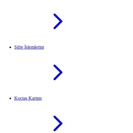
Şifre İşlemlerim
Koçtaş Kartım