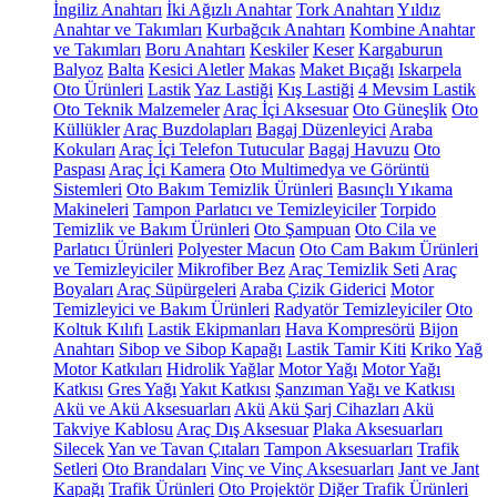
İngiliz Anahtarı
İki Ağızlı Anahtar
Tork Anahtarı
Yıldız
Anahtar ve Takımları
Kurbağcık Anahtarı
Kombine Anahtar
ve Takımları
Boru Anahtarı
Keskiler
Keser
Kargaburun
Balyoz
Balta
Kesici Aletler
Makas
Maket Bıçağı
Iskarpela
Oto Ürünleri
Lastik
Yaz Lastiği
Kış Lastiği
4 Mevsim Lastik
Oto Teknik Malzemeler
Araç İçi Aksesuar
Oto Güneşlik
Oto
Küllükler
Araç Buzdolapları
Bagaj Düzenleyici
Araba
Kokuları
Araç İçi Telefon Tutucular
Bagaj Havuzu
Oto
Paspası
Araç İçi Kamera
Oto Multimedya ve Görüntü
Sistemleri
Oto Bakım Temizlik Ürünleri
Basınçlı Yıkama
Makineleri
Tampon Parlatıcı ve Temizleyiciler
Torpido
Temizlik ve Bakım Ürünleri
Oto Şampuan
Oto Cila ve
Parlatıcı Ürünleri
Polyester Macun
Oto Cam Bakım Ürünleri
ve Temizleyiciler
Mikrofiber Bez
Araç Temizlik Seti
Araç
Boyaları
Araç Süpürgeleri
Araba Çizik Giderici
Motor
Temizleyici ve Bakım Ürünleri
Radyatör Temizleyiciler
Oto
Koltuk Kılıfı
Lastik Ekipmanları
Hava Kompresörü
Bijon
Anahtarı
Sibop ve Sibop Kapağı
Lastik Tamir Kiti
Kriko
Yağ
Motor Katkıları
Hidrolik Yağlar
Motor Yağı
Motor Yağı
Katkısı
Gres Yağı
Yakıt Katkısı
Şanzıman Yağı ve Katkısı
Akü ve Akü Aksesuarları
Akü
Akü Şarj Cihazları
Akü
Takviye Kablosu
Araç Dış Aksesuar
Plaka Aksesuarları
Silecek
Yan ve Tavan Çıtaları
Tampon Aksesuarları
Trafik
Setleri
Oto Brandaları
Vinç ve Vinç Aksesuarları
Jant ve Jant
Kapağı
Trafik Ürünleri
Oto Projektör
Diğer Trafik Ürünleri