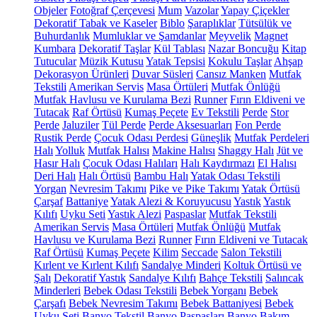
Objeler
Fotoğraf Çerçevesi
Mum
Vazolar
Yapay Çiçekler
Dekoratif Tabak ve Kaseler
Biblo
Şaraplıklar
Tütsülük ve
Buhurdanlık
Mumluklar ve Şamdanlar
Meyvelik
Magnet
Kumbara
Dekoratif Taşlar
Kül Tablası
Nazar Boncuğu
Kitap
Tutucular
Müzik Kutusu
Yatak Tepsisi
Kokulu Taşlar
Ahşap
Dekorasyon Ürünleri
Duvar Süsleri
Cansız Manken
Mutfak
Tekstili
Amerikan Servis
Masa Örtüleri
Mutfak Önlüğü
Mutfak Havlusu ve Kurulama Bezi
Runner
Fırın Eldiveni ve
Tutacak
Raf Örtüsü
Kumaş Peçete
Ev Tekstili
Perde
Stor
Perde
Jaluziler
Tül Perde
Perde Aksesuarları
Fon Perde
Rustik Perde
Çocuk Odası Perdesi
Güneşlik
Mutfak Perdeleri
Halı
Yolluk
Mutfak Halısı
Makine Halısı
Shaggy Halı
Jüt ve
Hasır Halı
Çocuk Odası Halıları
Halı Kaydırmazı
El Halısı
Deri Halı
Halı Örtüsü
Bambu Halı
Yatak Odası Tekstili
Yorgan
Nevresim Takımı
Pike ve Pike Takımı
Yatak Örtüsü
Çarşaf
Battaniye
Yatak Alezi & Koruyucusu
Yastık
Yastık
Kılıfı
Uyku Seti
Yastık Alezi
Paspaslar
Mutfak Tekstili
Amerikan Servis
Masa Örtüleri
Mutfak Önlüğü
Mutfak
Havlusu ve Kurulama Bezi
Runner
Fırın Eldiveni ve Tutacak
Raf Örtüsü
Kumaş Peçete
Kilim
Seccade
Salon Tekstili
Kırlent ve Kırlent Kılıfı
Sandalye Minderi
Koltuk Örtüsü ve
Şalı
Dekoratif Yastık
Sandalye Kılıfı
Bahçe Tekstili
Salıncak
Minderleri
Bebek Odası Tekstili
Bebek Yorganı
Bebek
Çarşafı
Bebek Nevresim Takımı
Bebek Battaniyesi
Bebek
Uyku Seti
Banyo Tekstil
Banyo Paspasları
Banyo Bakım