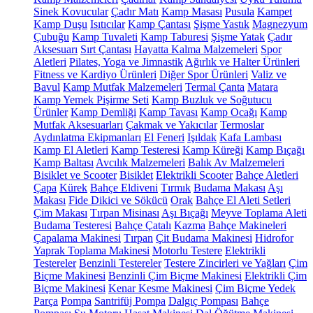
Sinek Kovucular
Çadır Matı
Kamp Masası
Pusula
Kampet
Kamp Duşu
Isıtıcılar
Kamp Çantası
Şişme Yastık
Magnezyum
Çubuğu
Kamp Tuvaleti
Kamp Taburesi
Şişme Yatak
Çadır
Aksesuarı
Sırt Çantası
Hayatta Kalma Malzemeleri
Spor
Aletleri
Pilates, Yoga ve Jimnastik
Ağırlık ve Halter Ürünleri
Fitness ve Kardiyo Ürünleri
Diğer Spor Ürünleri
Valiz ve
Bavul
Kamp Mutfak Malzemeleri
Termal Çanta
Matara
Kamp Yemek Pişirme Seti
Kamp Buzluk ve Soğutucu
Ürünler
Kamp Demliği
Kamp Tavası
Kamp Ocağı
Kamp
Mutfak Aksesuarları
Çakmak ve Yakıcılar
Termoslar
Aydınlatma Ekipmanları
El Feneri
Işıldak
Kafa Lambası
Kamp El Aletleri
Kamp Testeresi
Kamp Küreği
Kamp Bıçağı
Kamp Baltası
Avcılık Malzemeleri
Balık Av Malzemeleri
Bisiklet ve Scooter
Bisiklet
Elektrikli Scooter
Bahçe Aletleri
Çapa
Kürek
Bahçe Eldiveni
Tırmık
Budama Makası
Aşı
Makası
Fide Dikici ve Sökücü
Orak
Bahçe El Aleti Setleri
Çim Makası
Tırpan Misinası
Aşı Bıçağı
Meyve Toplama Aleti
Budama Testeresi
Bahçe Çatalı
Kazma
Bahçe Makineleri
Çapalama Makinesi
Tırpan
Çit Budama Makinesi
Hidrofor
Yaprak Toplama Makinesi
Motorlu Testere
Elektrikli
Testereler
Benzinli Testereler
Testere Zincirleri ve Yağları
Çim
Biçme Makinesi
Benzinli Çim Biçme Makinesi
Elektrikli Çim
Biçme Makinesi
Kenar Kesme Makinesi
Çim Biçme Yedek
Parça
Pompa
Santrifüj Pompa
Dalgıç Pompası
Bahçe