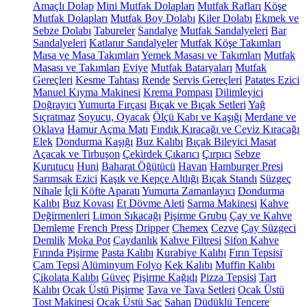
Amaçlı Dolap
Mini Mutfak Dolapları
Mutfak Rafları
Köşe
Mutfak Dolapları
Mutfak Boy Dolabı
Kiler Dolabı
Ekmek ve
Sebze Dolabı
Tabureler
Sandalye
Mutfak Sandalyeleri
Bar
Sandalyeleri
Katlanır Sandalyeler
Mutfak Köşe Takımları
Masa ve Masa Takımları
Yemek Masası ve Takımları
Mutfak
Masası ve Takımları
Eviye
Mutfak Bataryaları
Mutfak
Gereçleri
Kesme Tahtası
Rende
Servis Gereçleri
Patates Ezici
Manuel Kıyma Makinesi
Krema Pompası
Dilimleyici
Doğrayıcı
Yumurta Fırçası
Bıçak ve Bıçak Setleri
Yağ
Sıçratmaz
Soyucu, Oyacak
Ölçü Kabı ve Kaşığı
Merdane ve
Oklava
Hamur Açma Matı
Fındık Kıracağı ve Ceviz Kıracağı
Elek
Dondurma Kaşığı
Buz Kalıbı
Bıçak Bileyici Masat
Açacak ve Tirbuşon
Çekirdek Çıkarıcı
Çırpıcı
Sebze
Kurutucu
Huni
Baharat Öğütücü
Havan
Hamburger Presi
Sarımsak Ezici
Kaşık ve Kepçe Altlığı
Bıçak Standı
Süzgeç
Nihale
İçli Köfte Aparatı
Yumurta Zamanlayıcı
Dondurma
Kalıbı
Buz Kovası
Et Dövme Aleti
Sarma Makinesi
Kahve
Değirmenleri
Limon Sıkacağı
Pişirme Grubu
Çay ve Kahve
Demleme
French Press
Dripper
Chemex
Cezve
Çay Süzgeci
Demlik
Moka Pot
Çaydanlık
Kahve Filtresi
Sifon Kahve
Fırında Pişirme
Pasta Kalıbı
Kurabiye Kalıbı
Fırın Tepsisi
Cam Tepsi
Alüminyum Folyo
Kek Kalıbı
Muffin Kalıbı
Çikolata Kalıbı
Güveç
Pişirme Kağıdı
Pizza Tepsisi
Tart
Kalıbı
Ocak Üstü Pişirme
Tava ve Tava Setleri
Ocak Üstü
Tost Makinesi
Ocak Üstü Sac
Sahan
Düdüklü Tencere