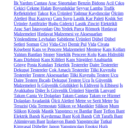
İlk Yardım Çantası
Araç Sigortaları
Benzin Bidonu
Acil Çıkış
Çekici
Çekme Halatı
Boyunluklar
Seyyar Lamba
Trafik
Reflektörleri
Takoz
Kış Ürünleri
Yağmur Kaydırıcılar
Ölçüm
Aletleri
Buz Kazıyıcı
Cam Suyu
Lastik Kar Paleti
Kışlık Set
Ürünler
Antifrizler
Buğu Giderici
Lastik Zinciri
Elektrikli
Araç Şarj İstasyonları
Oto Yedek Parça
Römork
Hırdavat
Malzemeleri
Hırdavat Malzemesi ve Aksesuarları
Yönlendirme Levhaları
Sabitleme Ürünleri
Dübel
Dübel
Setleri
Somun
Çivi
Vida-Çivi
Demir Pul
Vida
Civata
Köşebent
Kapı ve Pencere Malzemeleri
Menteşe
Kapı Kolları
Yalıtım Bantları
Stoper
Sineklik
Pencere Kolu
Kapı Hidroliği
Kapı Dürbünü
Kapı Kilitleri
Kapı Sürgüleri
Anahtarlık
Gönye
Posta Kutuları
Tekerlek
Testereler
Daire Testereler
Dekupaj Testereler
Çok Amaçlı Testereler
Tilki Kuyruğu
Testereler
Testere Aksesuarları
Tilki Kuyruğu Testere Ucu
Daire Testere Bıçağı
Dekupaj Testere Ucu
İş Güvenlik
Malzemeleri
İş Güvenlik Gözlükleri
İş Eldiveni
İş Elbisesi
İş
Ayakkabısı
Diğer İş Güvenlik Ürünleri
Siperlik
Lanyard
Takım Çanta Ve Dolapları
Takım Çantası
Takım ve Hizmet
Dolapları
Avadanlık
Ölçü Aletleri
Metre ve Şerit Metre
Su
Terazisi
Oda Termostatı
Silikon ve Mastikler
Silikon
Mum
Silikon
Köpük
Mastik
Yapıştırıcı ve Bantlar
Bant
Teflon Bant
Elektrik Bandı
Kaydırmaz Bant
Koli Bandı
Çift Taraflı Bant
Alüminyum Bant
İzolasyon Bandı
Yapıştırıcılar
Tutkal
Kimyasal Dübeller
Japon Yapıştırıcıları
Epoksi
Hızlı