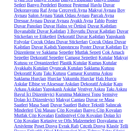
Setleri
Banyo Perdeleri
Bornoz
Peştemal
Havlu
Duvar
Dekorasyonu
Raf
Ayna
Çerçeveli Ayna
Makyaj Aynası
Boy
Aynası
Salon Aynası
Yatak Odası Aynası
Parçalı Ayna
Dresuar Aynası
Duvar Aynası
Ayaklı Ayna
Tablo
Poster
Duvar Panoları
Duvar Halısı ve Örtüsü
Duvar Kağıtları
Boyanabilir Duvar Kağıtları
3 Boyutlu Duvar Kağıtları
Duvar
Stickerları ve Etiketleri
Dekoratif Duvar Kağıtları
Yapışkanlı
Folyolar
Çocuk Odası Duvar Stickerları
Çocuk Odası Duvar
Kağıtları
Duvar Kağıdı Yapıştırıcısı
Poster Duvar Kağıtları
Ev
Düzenleme ve Saklama
Sepetler
Mutfak Sepeti
Çok Amaçlı
Sepetler
Dekoratif Sepetler
Çamaşır Sepetleri
Kutular
Makyaj
Kutusu ve Organizerleri
Plastik Kutular
Kumaş Kutular
Ayakkabı Kutuları
Oyuncak Kutuları
Saklama Kutusu
Dekoratif Kutu
Takı Kutusu
Çamaşır Kurutma Askısı
Saklama Hurçları
Hurçlar
Vakumlu Hurçlar
Halı Hurcu
Askılar
Elbise ve Aksesuar Askıları
Dekoratif Askılar
Kapı
Arkası Askıları
Yapışkanlı Askılar
Vestiyer Askısı
Takı Askısı
Bavul İçi Düzenleyici
Kurutma Makinesi Topu
Şemsiye
Dolap İçi Düzenleyici
Makyaj Çantası
Duvar ve Masa
Saatleri
Masa Saati
Duvar Saatleri
Bahçe Tekstili
Salıncak
Minderleri
Ütü Masası
Çöp Kovaları
Banyo Çöp Kovaları
Mutfak Çöp Kovaları
Endüstriyel Çöp Kovaları
Dolap İçi
Çöp Kovaları
Kırtasiye ve Ofis Malzemeleri
Dosyalama ve
Arşivleme
Poşet Dosya
Evrak Rafı
Çıtçıtlı Dosya
Klasör
Telli