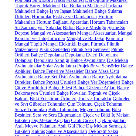
Pompası
Su Motoru
Hasat Makinesi
Dal Öğütme Makinesi
Toprak Burgu Makinesi
Dal Budama Makinesi
İlaçlama
Makineleri
Bahçe İş ve İnşaat Makineleri
Bahçe Sulama
Ürünleri
Hortumlar
Fıskiye ve Damlatıcılar
Hortum
Makaraları
Hortum Bağlantı Aparatları
Hortum Tabancaları
Su Zamanlayıcı
Sulaklar
Bidon
Bahçe Musluğu
Şişme Su
Deposu
Mangal ve Aksesuarları
Mangal Aksesuarları
Mangal
Kömürü ve Tutuşturucular
Mangal ve Barbekü
Kömürlü
Mangal
Tüplü Mangal
Elektrikli Izgara
Pürmüz
Piknik
Malzemeleri
Piknik Sepetleri
Piknik Seti
Semaver
Piknik
Örtüleri
Bahçe Depolama
Depolama Evleri
Depolama
Dolapları
Depolama Sandığı
Bahçe Aydınlatma
Dış Mekan
Aydınlatmalar
Solar Aydınlatma
Projektör ve Sensörler
Bahçe
Aplikleri
Bahçe Feneri ve Meşaleler
Bahçe Masa Üstü
Aydınlatma
Bahçe Set Üstü Aydınlatma
Bahçe Aydınlatma
Direkleri
Bahçe Peyzaj Ürünleri
Bahçe Yer Döşemeleri
Bahçe
Çit ve Bordürleri
Bahçe Filesi
Bahçe Gizleme Ağları
Bahçe
Dekorasyon Ürünleri
Bahçe Kovaları
Toprak ve Çiçek
Bakımı
Bitki Yetiştirme Ürünleri
Torf ve Topraklar
Gübreler
ve Sıvı Gübreler
Tohumlar
Çim Tohumu
Çiçek Tohumu
Sebze Tohumları
Bitki Tohumları
Meyve Tohumu
Bitki
Besinleri
Sera ve Sera Ekipmanları
Çiçek ve Bitki
İç Mekan
Bitkileri
Dış Mekan Ağaçları
Canlı Çiçek
Çiçek Soğanları
Aşılı Meyve Fidanları
Aşılı Gül
Fide
Dış Mekan Sarmaşık
Bitkileri
Kaktüs
Saksı ve Aksesuarları
Dekoratif Saksı