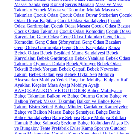
Masası Sandalyesi
Konsol
Servis Masaları
Masa ve Masa
Takımları
Yemek Masası ve Takımları
Mutfak Masası ve
Takımları
Çocuk Odası
Çocuk Odası Duvar Stickerları
Çocuk
Odası Duvar Kağıtları
Çocuk Odası Sandalyeleri
Çocuk
Odası Gardıropları
Çocuk Odası Masası
Çocuk Odası Bazası
Çocuk Odası Takımları
Çocuk Odası Komodini
Çocuk Odası
Karyolaları
Genç Odası
Genç Odası Takımları
Genç Odası
Komodini
Genç Odası Şifonyerleri
Genç Odası Bazaları
Genç Odası Gardıropları
Genç Odası Karyolaları
Ranza
Bebek Odası
Bebek Beşikleri
Mama Sandalyesi
Bebek
Karyolaları
Bebek Gardıropları
Bebek Yatakları
Bebek Odası
Takımları
Oyuncak Dolabı
Bebek Şifonyer
Bebek Odası
Tekstili
Bebek Yorganı
Bebek Çarşafı
Bebek Nevresim
Takımı
Bebek Battaniyesi
Bebek Uyku Seti
Mobilya
Aksesuarları
Mobilya Yedek Parçaları
Mobilya Kulpları
Raf
Ayakları
Keçeler
Masa Ayağı
Mobilya Ayağı
BAHÇE,BALKON VE OUTDOOR
Bahçe Mobilyaları
Bahçe Takımları
Balkon ve Bahçe Oturma Grubu
Bahçe ve
Balkon Yemek Masası Takımları
Balkon ve Bahçe Köşe
Takımı
Bistro Setleri
Bahçe Minderi
Çardak ve Kameriyeler
Bahçe ve Balkon Masası
Bahçe Şemsiyesi
Bahçe Bankı
Bahçe Sandalyeleri
Bahçe Sehpası
Bahçe Mobilya Kılıfları
Hamak
Bahçe Salıncağı
Şezlong
Bahçe Koltukları
Ahşap Ev
ve Bungalov
Tente
Prefabrik Evler
Kamp Spor ve Outdoor
Kamp Malzemeleri
Çadırlar
Kamp Sandalyesi
Uyku Tulumu