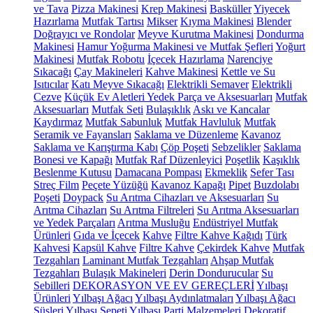
ve Tava
Pizza Makinesi
Krep Makinesi
Basküller
Yiyecek
Hazırlama
Mutfak Tartısı
Mikser
Kıyma Makinesi
Blender
Doğrayıcı ve Rondolar
Meyve Kurutma Makinesi
Dondurma
Makinesi
Hamur Yoğurma Makinesi ve Mutfak Şefleri
Yoğurt
Makinesi
Mutfak Robotu
İçecek Hazırlama
Narenciye
Sıkacağı
Çay Makineleri
Kahve Makinesi
Kettle ve Su
Isıtıcılar
Katı Meyve Sıkacağı
Elektrikli Semaver
Elektrikli
Cezve
Küçük Ev Aletleri Yedek Parça ve Aksesuarları
Mutfak
Aksesuarları
Mutfak Seti
Bulaşıklık
Askı ve Kancalar
Kaydırmaz
Mutfak Sabunluk
Mutfak Havluluk
Mutfak
Seramik ve Fayansları
Saklama ve Düzenleme
Kavanoz
Saklama ve Karıştırma Kabı
Çöp Poşeti
Sebzelikler
Saklama
Bonesi ve Kapağı
Mutfak Raf Düzenleyici
Poşetlik
Kaşıklık
Beslenme Kutusu
Damacana Pompası
Ekmeklik
Sefer Tası
Streç Film
Peçete Yüzüğü
Kavanoz Kapağı
Pipet
Buzdolabı
Poşeti
Doypack
Su Arıtma Cihazları ve Aksesuarları
Su
Arıtma Cihazları
Su Arıtma Filtreleri
Su Arıtma Aksesuarları
ve Yedek Parçaları
Arıtma Musluğu
Endüstriyel Mutfak
Ürünleri
Gıda ve İçecek
Kahve
Filtre Kahve Kağıdı
Türk
Kahvesi
Kapsül Kahve
Filtre Kahve
Çekirdek Kahve
Mutfak
Tezgahları
Laminant Mutfak Tezgahları
Ahşap Mutfak
Tezgahları
Bulaşık Makineleri
Derin Dondurucular
Su
Sebilleri
DEKORASYON VE EV GEREÇLERİ
Yılbaşı
Ürünleri
Yılbaşı Ağacı
Yılbaşı Aydınlatmaları
Yılbaşı Ağacı
Süsleri
Yılbaşı Sepeti
Yılbaşı Parti Malzemeleri
Dekoratif