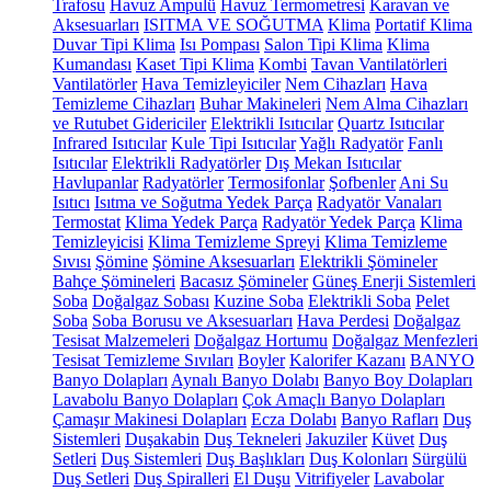
Trafosu
Havuz Ampulü
Havuz Termometresi
Karavan ve
Aksesuarları
ISITMA VE SOĞUTMA
Klima
Portatif Klima
Duvar Tipi Klima
Isı Pompası
Salon Tipi Klima
Klima
Kumandası
Kaset Tipi Klima
Kombi
Tavan Vantilatörleri
Vantilatörler
Hava Temizleyiciler
Nem Cihazları
Hava
Temizleme Cihazları
Buhar Makineleri
Nem Alma Cihazları
ve Rutubet Gidericiler
Elektrikli Isıtıcılar
Quartz Isıtıcılar
Infrared Isıtıcılar
Kule Tipi Isıtıcılar
Yağlı Radyatör
Fanlı
Isıtıcılar
Elektrikli Radyatörler
Dış Mekan Isıtıcılar
Havlupanlar
Radyatörler
Termosifonlar
Şofbenler
Ani Su
Isıtıcı
Isıtma ve Soğutma Yedek Parça
Radyatör Vanaları
Termostat
Klima Yedek Parça
Radyatör Yedek Parça
Klima
Temizleyicisi
Klima Temizleme Spreyi
Klima Temizleme
Sıvısı
Şömine
Şömine Aksesuarları
Elektrikli Şömineler
Bahçe Şömineleri
Bacasız Şömineler
Güneş Enerji Sistemleri
Soba
Doğalgaz Sobası
Kuzine Soba
Elektrikli Soba
Pelet
Soba
Soba Borusu ve Aksesuarları
Hava Perdesi
Doğalgaz
Tesisat Malzemeleri
Doğalgaz Hortumu
Doğalgaz Menfezleri
Tesisat Temizleme Sıvıları
Boyler
Kalorifer Kazanı
BANYO
Banyo Dolapları
Aynalı Banyo Dolabı
Banyo Boy Dolapları
Lavabolu Banyo Dolapları
Çok Amaçlı Banyo Dolapları
Çamaşır Makinesi Dolapları
Ecza Dolabı
Banyo Rafları
Duş
Sistemleri
Duşakabin
Duş Tekneleri
Jakuziler
Küvet
Duş
Setleri
Duş Sistemleri
Duş Başlıkları
Duş Kolonları
Sürgülü
Duş Setleri
Duş Spiralleri
El Duşu
Vitrifiyeler
Lavabolar