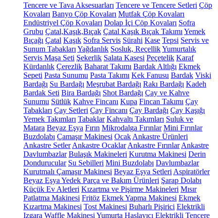
Tencere ve Tava Aksesuarları
Tencere ve Tencere Setleri
Çöp
Kovaları
Banyo Çöp Kovaları
Mutfak Çöp Kovaları
Endüstriyel Çöp Kovaları
Dolap İçi Çöp Kovaları
Sofra
Grubu
Çatal,Kaşık,Bıçak
Çatal Kaşık Bıçak Takımı
Yemek
Bıçağı
Çatal
Kaşık
Sofra Servis
Sürahi
Kase
Tepsi
Servis ve
Sunum Tabakları
Yağdanlık
Sosluk, Reçellik
Yumurtalık
Servis Maşa Seti
Şekerlik
Salata Kasesi
Peçetelik
Karaf
Kürdanlık
Çerezlik
Baharat Takımı
Bardak Altlığı
Ekmek
Sepeti
Pasta Sunumu
Pasta Takımı
Kek Fanusu
Bardak
Viski
Bardağı
Su Bardağı
Meşrubat Bardağı
Rakı Bardağı
Kadeh
Bardak Seti
Bira Bardağı
Shot Bardağı
Çay ve Kahve
Sunumu
Sütlük
Kahve Fincanı
Kupa
Fincan Takımı
Çay
Tabakları
Çay Setleri
Çay Fincanı
Çay Bardağı
Çay Kaşığı
Yemek Takımları
Tabaklar
Kahvaltı Takımları
Suluk ve
Matara
Beyaz Eşya
Fırın
Mikrodalga Fırınlar
Mini Fırınlar
Buzdolabı
Çamaşır Makinesi
Ocak
Ankastre Ürünleri
Ankastre Setler
Ankastre Ocaklar
Ankastre Fırınlar
Ankastre
Davlumbazlar
Bulaşık Makineleri
Kurutma Makinesi
Derin
Dondurucular
Su Sebilleri
Mini Buzdolabı
Davlumbazlar
Kurutmalı Çamaşır Makinesi
Beyaz Eşya Setleri
Aspiratörler
Beyaz Eşya Yedek Parça ve Bakım Ürünleri
Şarap Dolabı
Küçük Ev Aletleri
Kızartma ve Pişirme Makineleri
Mısır
Patlatma Makinesi
Fritöz
Ekmek Yapma Makinesi
Ekmek
Kızartma Makinesi
Tost Makinesi
Buharlı Pişirici
Elektrikli
Izgara
Waffle Makinesi
Yumurta Haşlayıcı
Elektrikli Tencere