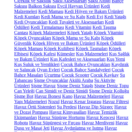
Çiçeklik ve Saksılık
Saksı Aksesuarları
Saksı Altlığı
Bahçe
Saksısı
Balkon Saksısı
Evcil Hayvan Ürünleri
Kedi
Malzemeleri
Kedi Maması
Kedi Hijyen ve Bakım Ürünleri
Kedi Kumları
Kedi Mama ve Su Kabı
Kedi Evi
Kedi Yatağı
Kedi Oyuncakları
Kedi Tuvaleti ve Aksesuarları
Kedi
Ödülleri
Kedi Tırmalaması
Kedi Vitamini
Kedi Taşıma
Çantası
Köpek Malzemeleri
Köpek Yatağı
Köpek Vitamini
Köpek Oyuncakları
Köpek Mama ve Su Kabı
Köpek
Güvenlik
Köpek Hijyen ve Bakım Ürünleri
Köpek Ödülleri
Köpek Maması
Köpek Kulübesi
Köpek Tasmaları
Köpek
Elbisesi
Köpek Kafesi
Kümesler
Kuş Malzemeleri
Kuş Sağlık
ve Bakım Ürünleri
Kuş Kafesleri ve Aksesuarları
Kuş Yemi
Kuş Suluk ve Yemlikleri
Çocuk Bahçe Oyuncakları
Kaydırak
ve Salıncak
Oyun Evleri
Çocuk Bahçe Sandalyeleri
Çocuk
Bahçe Masaları
Uçurtma
Çocuk Scooter
Çocuk Kaykay
Su
Tabancası
Şişme Oyuncaklar
Akülü Araba
Su Aktivite
Ürünleri
Şişme Havuz
Şişme Deniz Yatağı
Şişme Deniz Topu
Can Yeleği
Can Simidi ve Deniz Simidi
Şişme Deniz Kolluğu
Şişme Bot
Havuz Bonesi
Kano
Havuz Malzemeleri
Havuz
Yapı Malzemeleri
Nozul
Havuz Kenar Izgarası
Havuz Filtresi
Havuz Örtü Sistemleri
Su Perdesi
Havuz Dip Süzgeç
Havuz
ve Dozaj Pompası
Havuz Kimyasalları
Havuz Temizlik
Ekipmanları
Havuz Süpürge Hortumu
Havuz Kepçesi
Havuz
Robotu
Havuz Süpürgesi ve Fırçası
Havuz Merdiveni
Havuz
Duşu ve Masaj Jeti
Havuz Aydınlatma ve Isıtma
Havuz