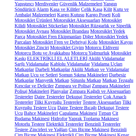
Yapıştırıcı
Merdivenler
Güvenlik Malzemeleri
Yangın
Söndürücü
Alarm
Kasa ve Kilitler
Çelik Kasa
Kilit
Kutu ve
Ambalaj Malzemeleri
Kargo Kutusu
Kargo Poşeti
Koli
Motosiklet Ürünleri
Motorsiklet Aksesuarları
Motosiklet
Kilidi
Motosiklet Stickerları
Motosiklet Rüzgarlık ve Siperlik
Motosiklet Aynası
Motosiklet Brandası
Motorsiklet Yedek
Parça
Motosiklet Fren Ekipmanları
Diğer Motosiklet Yedek
Parçaları
Motosiklet Fren ve Debriyaj Kolu
Motosiklet Kayışı
Motosiklet Zinciri
Motosiklet Giyim
Motorcu Eldiveni
Motorcu Botu ve Ayakkabısı
Motorcu Yağmurluk
Motosiklet
Kaskı
ELEKTRİKLİ EL ALETLERİ
Akülü Vidalamalar
Şarjlı Vidalamalar
Kablolu Vidalamalar
Vidalama Uçları
Matkaplar
Darbeli Matkaplar
Akülü Matkap ve Vidalamalar
Matkap Ucu ve Setleri
Somun Sıkma Makineleri
Darbesiz
Matkaplar
Manyetik Matkap
Sütunlu Matkap
Matkap Tezgahı
Kırıcılar ve Deliciler
Zımpara ve Polisaj
Zımpara Makineleri
Polisaj Makineleri
Planyalar
Zımpara Kağıdı ve Aksesuarları
Testereler
Daire Testereler
Dekupaj Testereler
Çok Amaçlı
Testereler
Tilki Kuyruğu Testereler
Testere Aksesuarları
Tilki
Kuyruğu Testere Ucu
Daire Testere Bıçağı
Dekupaj Testere
Ucu
Bahçe Makineleri
Çapalama Makinesi
Tırpan
Çit
Budama Makinesi
Hidrofor
Yaprak Toplama Makinesi
Motorlu Testere
Elektrikli Testereler
Benzinli Testereler
Testere Zincirleri ve Yağları
Çim Biçme Makinesi
Benzinli
Çim Biçme Makinesi
Elektrikli Çim Biçme Makinesi
Kenar