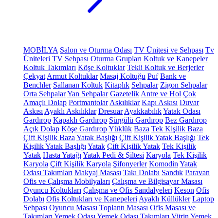
MOBİLYA
Salon ve Oturma Odası
TV Ünitesi ve Sehpası
Tv
Üniteleri
TV Sehpası
Oturma Grupları
Koltuk ve Kanepeler
Koltuk Takımları
Köşe Koltuklar
Tekli Koltuk ve Berjerler
Çekyat
Armut Koltuklar
Masaj Koltuğu
Puf
Bank ve
Benchler
Sallanan Koltuk
Kitaplık
Sehpalar
Zigon Sehpalar
Orta Sehpalar
Yan Sehpalar
Gazetelik
Antre ve Hol
Çok
Amaçlı Dolap
Portmantolar
Askılıklar
Kapı Askısı
Duvar
Askısı
Ayaklı Askılıklar
Dresuar
Ayakkabılık
Yatak Odası
Gardırop
Kapaklı Gardırop
Sürgülü Gardırop
Bez Gardırop
Açık Dolap
Köşe Gardırop
Yüklük
Baza
Tek Kişilik Baza
Çift Kişilik Baza
Yatak Başlığı
Çift Kişilik Yatak Başlığı
Tek
Kişilik Yatak Başlığı
Yatak
Çift Kişilik Yatak
Tek Kişilik
Yatak
Hasta Yatağı
Yatak Pedi & Şiltesi
Karyola
Tek Kişilik
Karyola
Çift Kişilik Karyola
Şifonyerler
Komodin
Yatak
Odası Takımları
Makyaj Masası
Takı Dolabı
Sandık
Paravan
Ofis ve Çalışma Mobilyaları
Çalışma ve Bilgisayar Masası
Oyuncu Koltukları
Çalışma ve Ofis Sandalyeleri
Keson
Ofis
Dolabı
Ofis Koltukları ve Kanepeleri
Ayaklı Küllükler
Laptop
Sehpası
Oyuncu Masası
Toplantı Masası
Ofis Masası ve
Takımları
Yemek Odası
Yemek Odası Takımları
Vitrin
Yemek