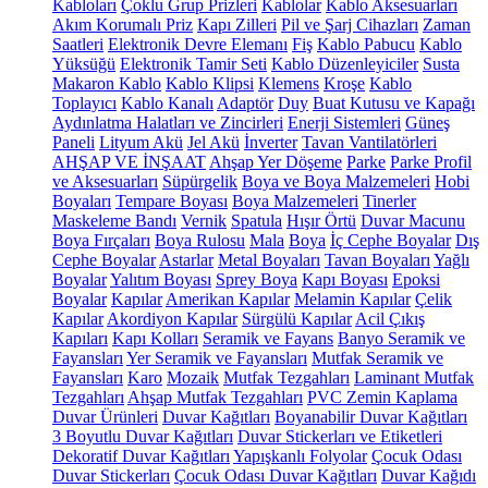
Kabloları
Çoklu Grup Prizleri
Kablolar
Kablo Aksesuarları
Akım Korumalı Priz
Kapı Zilleri
Pil ve Şarj Cihazları
Zaman
Saatleri
Elektronik Devre Elemanı
Fiş
Kablo Pabucu
Kablo
Yüksüğü
Elektronik Tamir Seti
Kablo Düzenleyiciler
Susta
Makaron Kablo
Kablo Klipsi
Klemens
Kroşe
Kablo
Toplayıcı
Kablo Kanalı
Adaptör
Duy
Buat Kutusu ve Kapağı
Aydınlatma Halatları ve Zincirleri
Enerji Sistemleri
Güneş
Paneli
Lityum Akü
Jel Akü
İnverter
Tavan Vantilatörleri
AHŞAP VE İNŞAAT
Ahşap Yer Döşeme
Parke
Parke Profil
ve Aksesuarları
Süpürgelik
Boya ve Boya Malzemeleri
Hobi
Boyaları
Tempare Boyası
Boya Malzemeleri
Tinerler
Maskeleme Bandı
Vernik
Spatula
Hışır Örtü
Duvar Macunu
Boya Fırçaları
Boya Rulosu
Mala
Boya
İç Cephe Boyalar
Dış
Cephe Boyalar
Astarlar
Metal Boyaları
Tavan Boyaları
Yağlı
Boyalar
Yalıtım Boyası
Sprey Boya
Kapı Boyası
Epoksi
Boyalar
Kapılar
Amerikan Kapılar
Melamin Kapılar
Çelik
Kapılar
Akordiyon Kapılar
Sürgülü Kapılar
Acil Çıkış
Kapıları
Kapı Kolları
Seramik ve Fayans
Banyo Seramik ve
Fayansları
Yer Seramik ve Fayansları
Mutfak Seramik ve
Fayansları
Karo
Mozaik
Mutfak Tezgahları
Laminant Mutfak
Tezgahları
Ahşap Mutfak Tezgahları
PVC Zemin Kaplama
Duvar Ürünleri
Duvar Kağıtları
Boyanabilir Duvar Kağıtları
3 Boyutlu Duvar Kağıtları
Duvar Stickerları ve Etiketleri
Dekoratif Duvar Kağıtları
Yapışkanlı Folyolar
Çocuk Odası
Duvar Stickerları
Çocuk Odası Duvar Kağıtları
Duvar Kağıdı