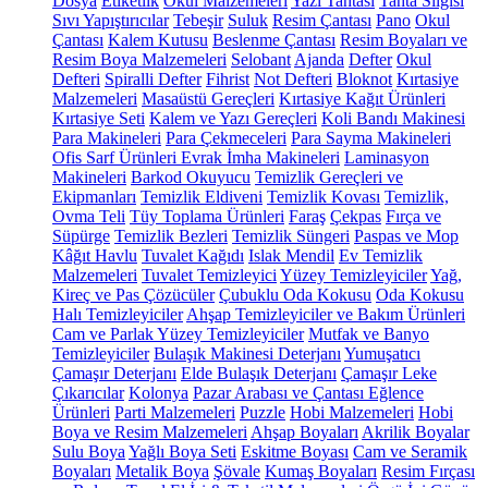
Dosya
Etiketlik
Okul Malzemeleri
Yazı Tahtası
Tahta Silgisi
Sıvı Yapıştırıcılar
Tebeşir
Suluk
Resim Çantası
Pano
Okul
Çantası
Kalem Kutusu
Beslenme Çantası
Resim Boyaları ve
Resim Boya Malzemeleri
Selobant
Ajanda
Defter
Okul
Defteri
Spiralli Defter
Fihrist
Not Defteri
Bloknot
Kırtasiye
Malzemeleri
Masaüstü Gereçleri
Kırtasiye Kağıt Ürünleri
Kırtasiye Seti
Kalem ve Yazı Gereçleri
Koli Bandı Makinesi
Para Makineleri
Para Çekmeceleri
Para Sayma Makineleri
Ofis Sarf Ürünleri
Evrak İmha Makineleri
Laminasyon
Makineleri
Barkod Okuyucu
Temizlik Gereçleri ve
Ekipmanları
Temizlik Eldiveni
Temizlik Kovası
Temizlik,
Ovma Teli
Tüy Toplama Ürünleri
Faraş
Çekpas
Fırça ve
Süpürge
Temizlik Bezleri
Temizlik Süngeri
Paspas ve Mop
Kâğıt Havlu
Tuvalet Kağıdı
Islak Mendil
Ev Temizlik
Malzemeleri
Tuvalet Temizleyici
Yüzey Temizleyiciler
Yağ,
Kireç ve Pas Çözücüler
Çubuklu Oda Kokusu
Oda Kokusu
Halı Temizleyiciler
Ahşap Temizleyiciler ve Bakım Ürünleri
Cam ve Parlak Yüzey Temizleyiciler
Mutfak ve Banyo
Temizleyiciler
Bulaşık Makinesi Deterjanı
Yumuşatıcı
Çamaşır Deterjanı
Elde Bulaşık Deterjanı
Çamaşır Leke
Çıkarıcılar
Kolonya
Pazar Arabası ve Çantası
Eğlence
Ürünleri
Parti Malzemeleri
Puzzle
Hobi Malzemeleri
Hobi
Boya ve Resim Malzemeleri
Ahşap Boyaları
Akrilik Boyalar
Sulu Boya
Yağlı Boya Seti
Eskitme Boyası
Cam ve Seramik
Boyaları
Metalik Boya
Şövale
Kumaş Boyaları
Resim Fırçası