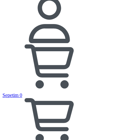
Sepetim
0