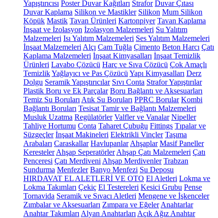
Yapıştırıcısı
Poster Duvar Kağıtları
Strafor
Duvar Çıtası
Duvar Kaplama
Silikon ve Mastikler
Silikon
Mum Silikon
Köpük
Mastik
Tavan Ürünleri
Kartonpiyer
Tavan Kaplama
İnşaat ve İzolasyon
İzolasyon Malzemeleri
Su Yalıtım
Malzemeleri
Isı Yalıtım Malzemeleri
Ses Yalıtım Malzemeleri
İnşaat Malzemeleri
Alçı
Cam Tuğla
Çimento
Beton Harcı
Çatı
Kaplama Malzemeleri
İnşaat Kimyasalları
İnşaat Temizlik
Ürünleri
Lavabo Çözücü
Harç ve Sıva Çözücü
Çok Amaçlı
Temizlik
Yağlayıcı ve Pas Çözücü
Yapı Kimyasalları
Derz
Dolgu
Seramik Yapıştırıcılar
Sıvı Conta
Strafor Yapıştırılar
Plastik Boru ve Ek Parçalar
Boru Bağlantı ve Aksesuarları
Temiz Su Boruları
Atık Su Boruları
PPRC Borular
Kombi
Bağlantı Boruları
Tesisat Tamir ve Bağlantı Malzemeleri
Musluk Uzatma
Regülatörler
Valfler ve Vanalar
Nipeller
Tahliye Hortumu
Conta
Taharet Çubuğu
Fittings
Tıpalar ve
Süzgeçler
İnşaat Makineleri
Elektrikli Vinçler
Taşıma
Arabaları
Caraskallar
Havlupanlar
Ahşaplar
Masif Paneller
Keresteler
Ahşap Seperatörler
Ahşap Çatı Malzemeleri
Çatı
Penceresi
Çatı Merdiveni
Ahşap Merdivenler
Trabzan
Sundurma
Menfezler
Banyo Menfezi
Su Deposu
HIRDAVAT EL ALETLERİ VE OTO
El Aletleri
Lokma ve
Lokma Takımları
Çekiç
El Testereleri
Kesici Grubu
Pense
Tornavida
Seramik ve Sıvacı Aletleri
Mengene ve İşkenceler
Zımbalar ve Aksesuarları
Zımpara ve Eğeler
Anahtarlar
Anahtar Takımları
Alyan Anahtarları
Açık Ağız Anahtar