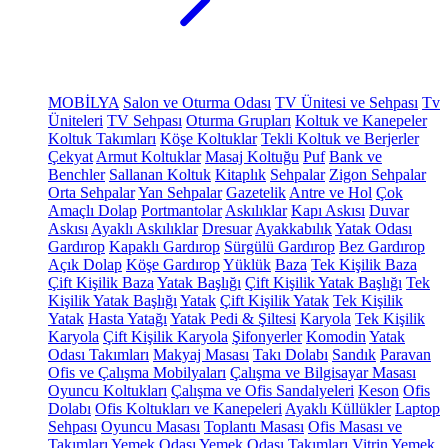
MOBİLYA
Salon ve Oturma Odası
TV Ünitesi ve Sehpası
Tv
Üniteleri
TV Sehpası
Oturma Grupları
Koltuk ve Kanepeler
Koltuk Takımları
Köşe Koltuklar
Tekli Koltuk ve Berjerler
Çekyat
Armut Koltuklar
Masaj Koltuğu
Puf
Bank ve
Benchler
Sallanan Koltuk
Kitaplık
Sehpalar
Zigon Sehpalar
Orta Sehpalar
Yan Sehpalar
Gazetelik
Antre ve Hol
Çok
Amaçlı Dolap
Portmantolar
Askılıklar
Kapı Askısı
Duvar
Askısı
Ayaklı Askılıklar
Dresuar
Ayakkabılık
Yatak Odası
Gardırop
Kapaklı Gardırop
Sürgülü Gardırop
Bez Gardırop
Açık Dolap
Köşe Gardırop
Yüklük
Baza
Tek Kişilik Baza
Çift Kişilik Baza
Yatak Başlığı
Çift Kişilik Yatak Başlığı
Tek
Kişilik Yatak Başlığı
Yatak
Çift Kişilik Yatak
Tek Kişilik
Yatak
Hasta Yatağı
Yatak Pedi & Şiltesi
Karyola
Tek Kişilik
Karyola
Çift Kişilik Karyola
Şifonyerler
Komodin
Yatak
Odası Takımları
Makyaj Masası
Takı Dolabı
Sandık
Paravan
Ofis ve Çalışma Mobilyaları
Çalışma ve Bilgisayar Masası
Oyuncu Koltukları
Çalışma ve Ofis Sandalyeleri
Keson
Ofis
Dolabı
Ofis Koltukları ve Kanepeleri
Ayaklı Küllükler
Laptop
Sehpası
Oyuncu Masası
Toplantı Masası
Ofis Masası ve
Takımları
Yemek Odası
Yemek Odası Takımları
Vitrin
Yemek