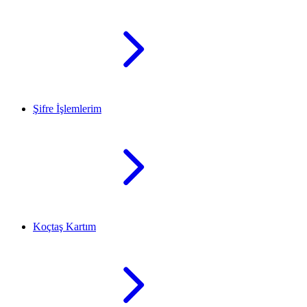
Şifre İşlemlerim
Koçtaş Kartım