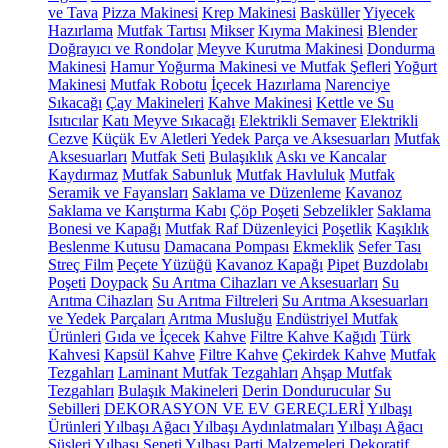
ve Tava
Pizza Makinesi
Krep Makinesi
Basküller
Yiyecek
Hazırlama
Mutfak Tartısı
Mikser
Kıyma Makinesi
Blender
Doğrayıcı ve Rondolar
Meyve Kurutma Makinesi
Dondurma
Makinesi
Hamur Yoğurma Makinesi ve Mutfak Şefleri
Yoğurt
Makinesi
Mutfak Robotu
İçecek Hazırlama
Narenciye
Sıkacağı
Çay Makineleri
Kahve Makinesi
Kettle ve Su
Isıtıcılar
Katı Meyve Sıkacağı
Elektrikli Semaver
Elektrikli
Cezve
Küçük Ev Aletleri Yedek Parça ve Aksesuarları
Mutfak
Aksesuarları
Mutfak Seti
Bulaşıklık
Askı ve Kancalar
Kaydırmaz
Mutfak Sabunluk
Mutfak Havluluk
Mutfak
Seramik ve Fayansları
Saklama ve Düzenleme
Kavanoz
Saklama ve Karıştırma Kabı
Çöp Poşeti
Sebzelikler
Saklama
Bonesi ve Kapağı
Mutfak Raf Düzenleyici
Poşetlik
Kaşıklık
Beslenme Kutusu
Damacana Pompası
Ekmeklik
Sefer Tası
Streç Film
Peçete Yüzüğü
Kavanoz Kapağı
Pipet
Buzdolabı
Poşeti
Doypack
Su Arıtma Cihazları ve Aksesuarları
Su
Arıtma Cihazları
Su Arıtma Filtreleri
Su Arıtma Aksesuarları
ve Yedek Parçaları
Arıtma Musluğu
Endüstriyel Mutfak
Ürünleri
Gıda ve İçecek
Kahve
Filtre Kahve Kağıdı
Türk
Kahvesi
Kapsül Kahve
Filtre Kahve
Çekirdek Kahve
Mutfak
Tezgahları
Laminant Mutfak Tezgahları
Ahşap Mutfak
Tezgahları
Bulaşık Makineleri
Derin Dondurucular
Su
Sebilleri
DEKORASYON VE EV GEREÇLERİ
Yılbaşı
Ürünleri
Yılbaşı Ağacı
Yılbaşı Aydınlatmaları
Yılbaşı Ağacı
Süsleri
Yılbaşı Sepeti
Yılbaşı Parti Malzemeleri
Dekoratif