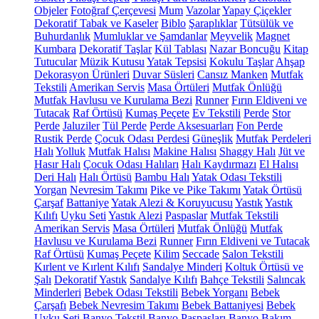
Objeler
Fotoğraf Çerçevesi
Mum
Vazolar
Yapay Çiçekler
Dekoratif Tabak ve Kaseler
Biblo
Şaraplıklar
Tütsülük ve
Buhurdanlık
Mumluklar ve Şamdanlar
Meyvelik
Magnet
Kumbara
Dekoratif Taşlar
Kül Tablası
Nazar Boncuğu
Kitap
Tutucular
Müzik Kutusu
Yatak Tepsisi
Kokulu Taşlar
Ahşap
Dekorasyon Ürünleri
Duvar Süsleri
Cansız Manken
Mutfak
Tekstili
Amerikan Servis
Masa Örtüleri
Mutfak Önlüğü
Mutfak Havlusu ve Kurulama Bezi
Runner
Fırın Eldiveni ve
Tutacak
Raf Örtüsü
Kumaş Peçete
Ev Tekstili
Perde
Stor
Perde
Jaluziler
Tül Perde
Perde Aksesuarları
Fon Perde
Rustik Perde
Çocuk Odası Perdesi
Güneşlik
Mutfak Perdeleri
Halı
Yolluk
Mutfak Halısı
Makine Halısı
Shaggy Halı
Jüt ve
Hasır Halı
Çocuk Odası Halıları
Halı Kaydırmazı
El Halısı
Deri Halı
Halı Örtüsü
Bambu Halı
Yatak Odası Tekstili
Yorgan
Nevresim Takımı
Pike ve Pike Takımı
Yatak Örtüsü
Çarşaf
Battaniye
Yatak Alezi & Koruyucusu
Yastık
Yastık
Kılıfı
Uyku Seti
Yastık Alezi
Paspaslar
Mutfak Tekstili
Amerikan Servis
Masa Örtüleri
Mutfak Önlüğü
Mutfak
Havlusu ve Kurulama Bezi
Runner
Fırın Eldiveni ve Tutacak
Raf Örtüsü
Kumaş Peçete
Kilim
Seccade
Salon Tekstili
Kırlent ve Kırlent Kılıfı
Sandalye Minderi
Koltuk Örtüsü ve
Şalı
Dekoratif Yastık
Sandalye Kılıfı
Bahçe Tekstili
Salıncak
Minderleri
Bebek Odası Tekstili
Bebek Yorganı
Bebek
Çarşafı
Bebek Nevresim Takımı
Bebek Battaniyesi
Bebek
Uyku Seti
Banyo Tekstil
Banyo Paspasları
Banyo Bakım