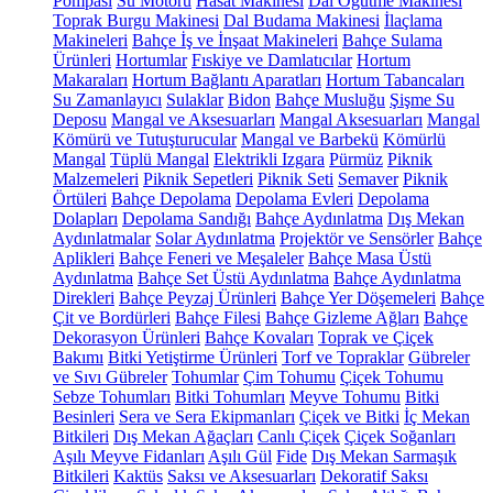
Pompası
Su Motoru
Hasat Makinesi
Dal Öğütme Makinesi
Toprak Burgu Makinesi
Dal Budama Makinesi
İlaçlama
Makineleri
Bahçe İş ve İnşaat Makineleri
Bahçe Sulama
Ürünleri
Hortumlar
Fıskiye ve Damlatıcılar
Hortum
Makaraları
Hortum Bağlantı Aparatları
Hortum Tabancaları
Su Zamanlayıcı
Sulaklar
Bidon
Bahçe Musluğu
Şişme Su
Deposu
Mangal ve Aksesuarları
Mangal Aksesuarları
Mangal
Kömürü ve Tutuşturucular
Mangal ve Barbekü
Kömürlü
Mangal
Tüplü Mangal
Elektrikli Izgara
Pürmüz
Piknik
Malzemeleri
Piknik Sepetleri
Piknik Seti
Semaver
Piknik
Örtüleri
Bahçe Depolama
Depolama Evleri
Depolama
Dolapları
Depolama Sandığı
Bahçe Aydınlatma
Dış Mekan
Aydınlatmalar
Solar Aydınlatma
Projektör ve Sensörler
Bahçe
Aplikleri
Bahçe Feneri ve Meşaleler
Bahçe Masa Üstü
Aydınlatma
Bahçe Set Üstü Aydınlatma
Bahçe Aydınlatma
Direkleri
Bahçe Peyzaj Ürünleri
Bahçe Yer Döşemeleri
Bahçe
Çit ve Bordürleri
Bahçe Filesi
Bahçe Gizleme Ağları
Bahçe
Dekorasyon Ürünleri
Bahçe Kovaları
Toprak ve Çiçek
Bakımı
Bitki Yetiştirme Ürünleri
Torf ve Topraklar
Gübreler
ve Sıvı Gübreler
Tohumlar
Çim Tohumu
Çiçek Tohumu
Sebze Tohumları
Bitki Tohumları
Meyve Tohumu
Bitki
Besinleri
Sera ve Sera Ekipmanları
Çiçek ve Bitki
İç Mekan
Bitkileri
Dış Mekan Ağaçları
Canlı Çiçek
Çiçek Soğanları
Aşılı Meyve Fidanları
Aşılı Gül
Fide
Dış Mekan Sarmaşık
Bitkileri
Kaktüs
Saksı ve Aksesuarları
Dekoratif Saksı