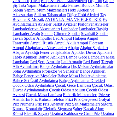
ve Rulosu
Tuval
El İşi & Tekstil Malzemeleri
Örgü İpi
Güpür
Şiş
Takı Yapım Malzemeleri
Takı Pensesi
Boncuk
Mum &
Sabun Yapımı
Mum Malzemeleri
Hobi Aletleri ve
Aksesuarları
Silikon Tabancaları
Diğer Hobi Aletleri
Taş
Boyama & Mozaik
AYDINLATMA VE ELEKTRİK
Ev
Aydınlatmaları
Avizeler
Sarkıt Avizeler
Plafonyer Avizeler
Lambaderler ve Aksesuarları
Lambader
Lambader Başlığı
Lambader Ayağı
Spotlar
Gömme Spotlar
Sıvaüstü Spotlar
Tavan Spotlar
Ampuller
Led Ampul
Halojen Ampul
Tasarruflu Ampul
Rustik Ampul
Akıllı Ampul
Floresan
Ampul
Abajurlar ve Aksesuarları
Abajur
Abajur Şapkaları
Abajur Ayaklığı
Fener ve Işıldaklar
Aplikler
Duvar Aplikleri
Tablo Aplikleri
Banyo Aplikleri
Lamba
Gece Lambaları
Masa
Lambaları
Led Şerit
Armatür
Led Armatür
Led Panel
Tezgah
Altı Aydınlatma
Bahçe Aydınlatma
Dış Mekan Aydınlatmalar
Solar Aydınlatma
Projektör ve Sensörler
Bahçe Aplikleri
Bahçe Feneri ve Meşaleler
Bahçe Masa Üstü Aydınlatma
Bahçe Set Üstü Aydınlatma
Bahçe Aydınlatma Direkleri
Çocuk Odası Aydınlatma
Çocuk Gece Lambası
Çocuk Odası
Duvar Aydınlatmaları
Çocuk Odası Abajuru
Çocuk Odası
Avizesi
Çocuk Masa Lambası
Elektrik Malzemeleri
Priz ve
Anahtarlar
Priz Kutusu
Telefon Prizi
Priz Çerçevesi
Golyat
Priz
Nümeris Priz
Priz
Anahtar Priz
Şalt Malzemeleri
Sigorta
Kutusu
Kontaktör
Elektrik Sigortası
Şalter
Kaçak Akım
Rölesi
Elektrik Sayacı
Uzatma Kablosu ve Grup Priz
Uzatma