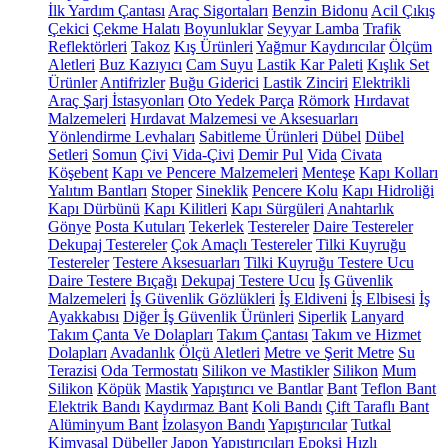
İlk Yardım Çantası
Araç Sigortaları
Benzin Bidonu
Acil Çıkış
Çekici
Çekme Halatı
Boyunluklar
Seyyar Lamba
Trafik
Reflektörleri
Takoz
Kış Ürünleri
Yağmur Kaydırıcılar
Ölçüm
Aletleri
Buz Kazıyıcı
Cam Suyu
Lastik Kar Paleti
Kışlık Set
Ürünler
Antifrizler
Buğu Giderici
Lastik Zinciri
Elektrikli
Araç Şarj İstasyonları
Oto Yedek Parça
Römork
Hırdavat
Malzemeleri
Hırdavat Malzemesi ve Aksesuarları
Yönlendirme Levhaları
Sabitleme Ürünleri
Dübel
Dübel
Setleri
Somun
Çivi
Vida-Çivi
Demir Pul
Vida
Civata
Köşebent
Kapı ve Pencere Malzemeleri
Menteşe
Kapı Kolları
Yalıtım Bantları
Stoper
Sineklik
Pencere Kolu
Kapı Hidroliği
Kapı Dürbünü
Kapı Kilitleri
Kapı Sürgüleri
Anahtarlık
Gönye
Posta Kutuları
Tekerlek
Testereler
Daire Testereler
Dekupaj Testereler
Çok Amaçlı Testereler
Tilki Kuyruğu
Testereler
Testere Aksesuarları
Tilki Kuyruğu Testere Ucu
Daire Testere Bıçağı
Dekupaj Testere Ucu
İş Güvenlik
Malzemeleri
İş Güvenlik Gözlükleri
İş Eldiveni
İş Elbisesi
İş
Ayakkabısı
Diğer İş Güvenlik Ürünleri
Siperlik
Lanyard
Takım Çanta Ve Dolapları
Takım Çantası
Takım ve Hizmet
Dolapları
Avadanlık
Ölçü Aletleri
Metre ve Şerit Metre
Su
Terazisi
Oda Termostatı
Silikon ve Mastikler
Silikon
Mum
Silikon
Köpük
Mastik
Yapıştırıcı ve Bantlar
Bant
Teflon Bant
Elektrik Bandı
Kaydırmaz Bant
Koli Bandı
Çift Taraflı Bant
Alüminyum Bant
İzolasyon Bandı
Yapıştırıcılar
Tutkal
Kimyasal Dübeller
Japon Yapıştırıcıları
Epoksi
Hızlı