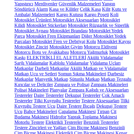
Yapıştırıcı
Merdivenler
Güvenlik Malzemeleri
Yangın
Söndürücü
Alarm
Kasa ve Kilitler
Çelik Kasa
Kilit
Kutu ve
Ambalaj Malzemeleri
Kargo Kutusu
Kargo Poşeti
Koli
Motosiklet Ürünleri
Motorsiklet Aksesuarları
Motosiklet
Kilidi
Motosiklet Stickerları
Motosiklet Rüzgarlık ve Siperlik
Motosiklet Aynası
Motosiklet Brandası
Motorsiklet Yedek
Parça
Motosiklet Fren Ekipmanları
Diğer Motosiklet Yedek
Parçaları
Motosiklet Fren ve Debriyaj Kolu
Motosiklet Kayışı
Motosiklet Zinciri
Motosiklet Giyim
Motorcu Eldiveni
Motorcu Botu ve Ayakkabısı
Motorcu Yağmurluk
Motosiklet
Kaskı
ELEKTRİKLİ EL ALETLERİ
Akülü Vidalamalar
Şarjlı Vidalamalar
Kablolu Vidalamalar
Vidalama Uçları
Matkaplar
Darbeli Matkaplar
Akülü Matkap ve Vidalamalar
Matkap Ucu ve Setleri
Somun Sıkma Makineleri
Darbesiz
Matkaplar
Manyetik Matkap
Sütunlu Matkap
Matkap Tezgahı
Kırıcılar ve Deliciler
Zımpara ve Polisaj
Zımpara Makineleri
Polisaj Makineleri
Planyalar
Zımpara Kağıdı ve Aksesuarları
Testereler
Daire Testereler
Dekupaj Testereler
Çok Amaçlı
Testereler
Tilki Kuyruğu Testereler
Testere Aksesuarları
Tilki
Kuyruğu Testere Ucu
Daire Testere Bıçağı
Dekupaj Testere
Ucu
Bahçe Makineleri
Çapalama Makinesi
Tırpan
Çit
Budama Makinesi
Hidrofor
Yaprak Toplama Makinesi
Motorlu Testere
Elektrikli Testereler
Benzinli Testereler
Testere Zincirleri ve Yağları
Çim Biçme Makinesi
Benzinli
Çim Biçme Makinesi
Elektrikli Çim Biçme Makinesi
Kenar