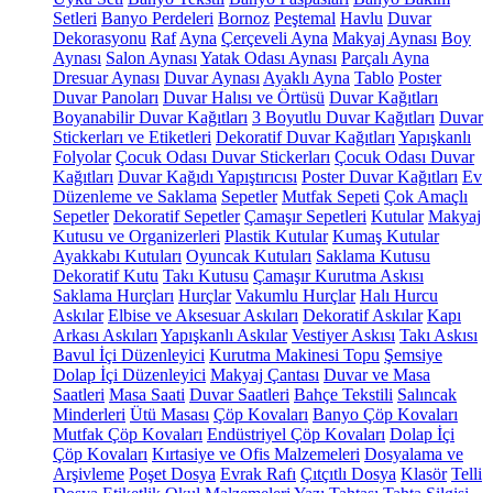
Setleri
Banyo Perdeleri
Bornoz
Peştemal
Havlu
Duvar
Dekorasyonu
Raf
Ayna
Çerçeveli Ayna
Makyaj Aynası
Boy
Aynası
Salon Aynası
Yatak Odası Aynası
Parçalı Ayna
Dresuar Aynası
Duvar Aynası
Ayaklı Ayna
Tablo
Poster
Duvar Panoları
Duvar Halısı ve Örtüsü
Duvar Kağıtları
Boyanabilir Duvar Kağıtları
3 Boyutlu Duvar Kağıtları
Duvar
Stickerları ve Etiketleri
Dekoratif Duvar Kağıtları
Yapışkanlı
Folyolar
Çocuk Odası Duvar Stickerları
Çocuk Odası Duvar
Kağıtları
Duvar Kağıdı Yapıştırıcısı
Poster Duvar Kağıtları
Ev
Düzenleme ve Saklama
Sepetler
Mutfak Sepeti
Çok Amaçlı
Sepetler
Dekoratif Sepetler
Çamaşır Sepetleri
Kutular
Makyaj
Kutusu ve Organizerleri
Plastik Kutular
Kumaş Kutular
Ayakkabı Kutuları
Oyuncak Kutuları
Saklama Kutusu
Dekoratif Kutu
Takı Kutusu
Çamaşır Kurutma Askısı
Saklama Hurçları
Hurçlar
Vakumlu Hurçlar
Halı Hurcu
Askılar
Elbise ve Aksesuar Askıları
Dekoratif Askılar
Kapı
Arkası Askıları
Yapışkanlı Askılar
Vestiyer Askısı
Takı Askısı
Bavul İçi Düzenleyici
Kurutma Makinesi Topu
Şemsiye
Dolap İçi Düzenleyici
Makyaj Çantası
Duvar ve Masa
Saatleri
Masa Saati
Duvar Saatleri
Bahçe Tekstili
Salıncak
Minderleri
Ütü Masası
Çöp Kovaları
Banyo Çöp Kovaları
Mutfak Çöp Kovaları
Endüstriyel Çöp Kovaları
Dolap İçi
Çöp Kovaları
Kırtasiye ve Ofis Malzemeleri
Dosyalama ve
Arşivleme
Poşet Dosya
Evrak Rafı
Çıtçıtlı Dosya
Klasör
Telli