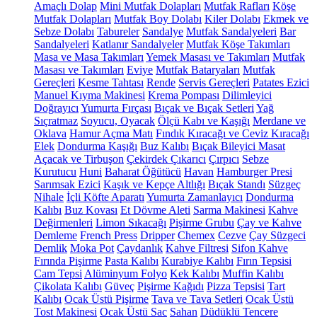
Amaçlı Dolap
Mini Mutfak Dolapları
Mutfak Rafları
Köşe
Mutfak Dolapları
Mutfak Boy Dolabı
Kiler Dolabı
Ekmek ve
Sebze Dolabı
Tabureler
Sandalye
Mutfak Sandalyeleri
Bar
Sandalyeleri
Katlanır Sandalyeler
Mutfak Köşe Takımları
Masa ve Masa Takımları
Yemek Masası ve Takımları
Mutfak
Masası ve Takımları
Eviye
Mutfak Bataryaları
Mutfak
Gereçleri
Kesme Tahtası
Rende
Servis Gereçleri
Patates Ezici
Manuel Kıyma Makinesi
Krema Pompası
Dilimleyici
Doğrayıcı
Yumurta Fırçası
Bıçak ve Bıçak Setleri
Yağ
Sıçratmaz
Soyucu, Oyacak
Ölçü Kabı ve Kaşığı
Merdane ve
Oklava
Hamur Açma Matı
Fındık Kıracağı ve Ceviz Kıracağı
Elek
Dondurma Kaşığı
Buz Kalıbı
Bıçak Bileyici Masat
Açacak ve Tirbuşon
Çekirdek Çıkarıcı
Çırpıcı
Sebze
Kurutucu
Huni
Baharat Öğütücü
Havan
Hamburger Presi
Sarımsak Ezici
Kaşık ve Kepçe Altlığı
Bıçak Standı
Süzgeç
Nihale
İçli Köfte Aparatı
Yumurta Zamanlayıcı
Dondurma
Kalıbı
Buz Kovası
Et Dövme Aleti
Sarma Makinesi
Kahve
Değirmenleri
Limon Sıkacağı
Pişirme Grubu
Çay ve Kahve
Demleme
French Press
Dripper
Chemex
Cezve
Çay Süzgeci
Demlik
Moka Pot
Çaydanlık
Kahve Filtresi
Sifon Kahve
Fırında Pişirme
Pasta Kalıbı
Kurabiye Kalıbı
Fırın Tepsisi
Cam Tepsi
Alüminyum Folyo
Kek Kalıbı
Muffin Kalıbı
Çikolata Kalıbı
Güveç
Pişirme Kağıdı
Pizza Tepsisi
Tart
Kalıbı
Ocak Üstü Pişirme
Tava ve Tava Setleri
Ocak Üstü
Tost Makinesi
Ocak Üstü Sac
Sahan
Düdüklü Tencere