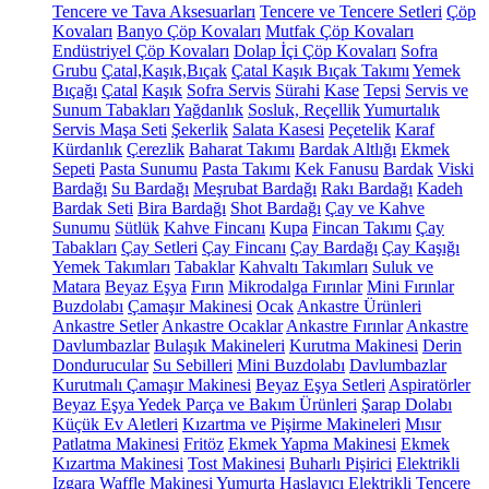
Tencere ve Tava Aksesuarları
Tencere ve Tencere Setleri
Çöp
Kovaları
Banyo Çöp Kovaları
Mutfak Çöp Kovaları
Endüstriyel Çöp Kovaları
Dolap İçi Çöp Kovaları
Sofra
Grubu
Çatal,Kaşık,Bıçak
Çatal Kaşık Bıçak Takımı
Yemek
Bıçağı
Çatal
Kaşık
Sofra Servis
Sürahi
Kase
Tepsi
Servis ve
Sunum Tabakları
Yağdanlık
Sosluk, Reçellik
Yumurtalık
Servis Maşa Seti
Şekerlik
Salata Kasesi
Peçetelik
Karaf
Kürdanlık
Çerezlik
Baharat Takımı
Bardak Altlığı
Ekmek
Sepeti
Pasta Sunumu
Pasta Takımı
Kek Fanusu
Bardak
Viski
Bardağı
Su Bardağı
Meşrubat Bardağı
Rakı Bardağı
Kadeh
Bardak Seti
Bira Bardağı
Shot Bardağı
Çay ve Kahve
Sunumu
Sütlük
Kahve Fincanı
Kupa
Fincan Takımı
Çay
Tabakları
Çay Setleri
Çay Fincanı
Çay Bardağı
Çay Kaşığı
Yemek Takımları
Tabaklar
Kahvaltı Takımları
Suluk ve
Matara
Beyaz Eşya
Fırın
Mikrodalga Fırınlar
Mini Fırınlar
Buzdolabı
Çamaşır Makinesi
Ocak
Ankastre Ürünleri
Ankastre Setler
Ankastre Ocaklar
Ankastre Fırınlar
Ankastre
Davlumbazlar
Bulaşık Makineleri
Kurutma Makinesi
Derin
Dondurucular
Su Sebilleri
Mini Buzdolabı
Davlumbazlar
Kurutmalı Çamaşır Makinesi
Beyaz Eşya Setleri
Aspiratörler
Beyaz Eşya Yedek Parça ve Bakım Ürünleri
Şarap Dolabı
Küçük Ev Aletleri
Kızartma ve Pişirme Makineleri
Mısır
Patlatma Makinesi
Fritöz
Ekmek Yapma Makinesi
Ekmek
Kızartma Makinesi
Tost Makinesi
Buharlı Pişirici
Elektrikli
Izgara
Waffle Makinesi
Yumurta Haşlayıcı
Elektrikli Tencere