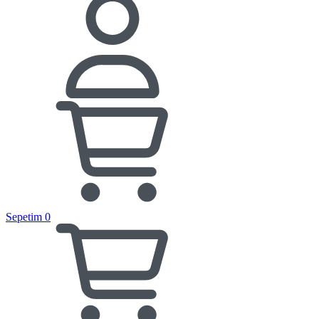
Sepetim
0