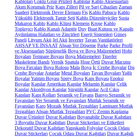
Kabloları
Çoklu Grup Prizleri
Kablolar
Kablo Aksesuarları
Akım Korumalı Priz
Kapı Zilleri
Pil ve Şarj Cihazları
Zaman
Saatleri
Elektronik Devre Elemanı
Fiş
Kablo Pabucu
Kablo
Yüksüğü
Elektronik Tamir Seti
Kablo Düzenleyiciler
Susta
Makaron Kablo
Kablo Klipsi
Klemens
Kroşe
Kablo
Toplayıcı
Kablo Kanalı
Adaptör
Duy
Buat Kutusu ve Kapağı
Aydınlatma Halatları ve Zincirleri
Enerji Sistemleri
Güneş
Paneli
Lityum Akü
Jel Akü
İnverter
Tavan Vantilatörleri
AHŞAP VE İNŞAAT
Ahşap Yer Döşeme
Parke
Parke Profil
ve Aksesuarları
Süpürgelik
Boya ve Boya Malzemeleri
Hobi
Boyaları
Tempare Boyası
Boya Malzemeleri
Tinerler
Maskeleme Bandı
Vernik
Spatula
Hışır Örtü
Duvar Macunu
Boya Fırçaları
Boya Rulosu
Mala
Boya
İç Cephe Boyalar
Dış
Cephe Boyalar
Astarlar
Metal Boyaları
Tavan Boyaları
Yağlı
Boyalar
Yalıtım Boyası
Sprey Boya
Kapı Boyası
Epoksi
Boyalar
Kapılar
Amerikan Kapılar
Melamin Kapılar
Çelik
Kapılar
Akordiyon Kapılar
Sürgülü Kapılar
Acil Çıkış
Kapıları
Kapı Kolları
Seramik ve Fayans
Banyo Seramik ve
Fayansları
Yer Seramik ve Fayansları
Mutfak Seramik ve
Fayansları
Karo
Mozaik
Mutfak Tezgahları
Laminant Mutfak
Tezgahları
Ahşap Mutfak Tezgahları
PVC Zemin Kaplama
Duvar Ürünleri
Duvar Kağıtları
Boyanabilir Duvar Kağıtları
3 Boyutlu Duvar Kağıtları
Duvar Stickerları ve Etiketleri
Dekoratif Duvar Kağıtları
Yapışkanlı Folyolar
Çocuk Odası
Duvar Stickerları
Çocuk Odası Duvar Kağıtları
Duvar Kağıdı