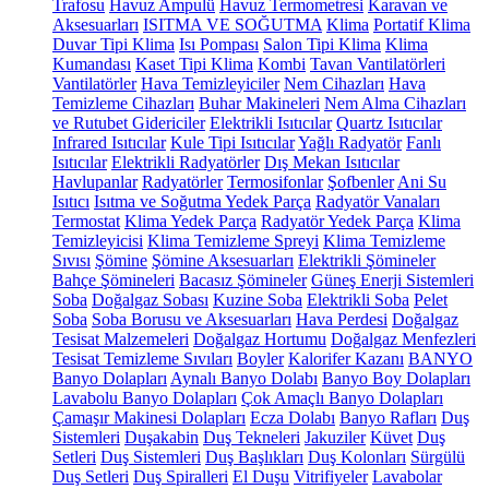
Trafosu
Havuz Ampulü
Havuz Termometresi
Karavan ve
Aksesuarları
ISITMA VE SOĞUTMA
Klima
Portatif Klima
Duvar Tipi Klima
Isı Pompası
Salon Tipi Klima
Klima
Kumandası
Kaset Tipi Klima
Kombi
Tavan Vantilatörleri
Vantilatörler
Hava Temizleyiciler
Nem Cihazları
Hava
Temizleme Cihazları
Buhar Makineleri
Nem Alma Cihazları
ve Rutubet Gidericiler
Elektrikli Isıtıcılar
Quartz Isıtıcılar
Infrared Isıtıcılar
Kule Tipi Isıtıcılar
Yağlı Radyatör
Fanlı
Isıtıcılar
Elektrikli Radyatörler
Dış Mekan Isıtıcılar
Havlupanlar
Radyatörler
Termosifonlar
Şofbenler
Ani Su
Isıtıcı
Isıtma ve Soğutma Yedek Parça
Radyatör Vanaları
Termostat
Klima Yedek Parça
Radyatör Yedek Parça
Klima
Temizleyicisi
Klima Temizleme Spreyi
Klima Temizleme
Sıvısı
Şömine
Şömine Aksesuarları
Elektrikli Şömineler
Bahçe Şömineleri
Bacasız Şömineler
Güneş Enerji Sistemleri
Soba
Doğalgaz Sobası
Kuzine Soba
Elektrikli Soba
Pelet
Soba
Soba Borusu ve Aksesuarları
Hava Perdesi
Doğalgaz
Tesisat Malzemeleri
Doğalgaz Hortumu
Doğalgaz Menfezleri
Tesisat Temizleme Sıvıları
Boyler
Kalorifer Kazanı
BANYO
Banyo Dolapları
Aynalı Banyo Dolabı
Banyo Boy Dolapları
Lavabolu Banyo Dolapları
Çok Amaçlı Banyo Dolapları
Çamaşır Makinesi Dolapları
Ecza Dolabı
Banyo Rafları
Duş
Sistemleri
Duşakabin
Duş Tekneleri
Jakuziler
Küvet
Duş
Setleri
Duş Sistemleri
Duş Başlıkları
Duş Kolonları
Sürgülü
Duş Setleri
Duş Spiralleri
El Duşu
Vitrifiyeler
Lavabolar