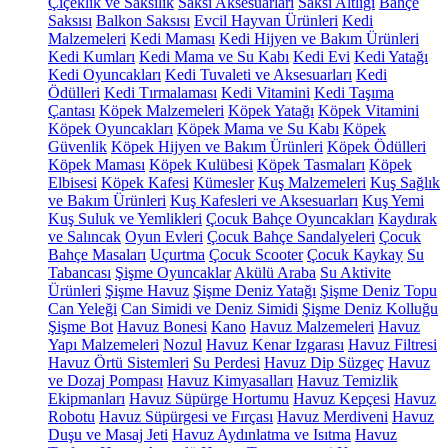
Çiçeklik ve Saksılık
Saksı Aksesuarları
Saksı Altlığı
Bahçe
Saksısı
Balkon Saksısı
Evcil Hayvan Ürünleri
Kedi
Malzemeleri
Kedi Maması
Kedi Hijyen ve Bakım Ürünleri
Kedi Kumları
Kedi Mama ve Su Kabı
Kedi Evi
Kedi Yatağı
Kedi Oyuncakları
Kedi Tuvaleti ve Aksesuarları
Kedi
Ödülleri
Kedi Tırmalaması
Kedi Vitamini
Kedi Taşıma
Çantası
Köpek Malzemeleri
Köpek Yatağı
Köpek Vitamini
Köpek Oyuncakları
Köpek Mama ve Su Kabı
Köpek
Güvenlik
Köpek Hijyen ve Bakım Ürünleri
Köpek Ödülleri
Köpek Maması
Köpek Kulübesi
Köpek Tasmaları
Köpek
Elbisesi
Köpek Kafesi
Kümesler
Kuş Malzemeleri
Kuş Sağlık
ve Bakım Ürünleri
Kuş Kafesleri ve Aksesuarları
Kuş Yemi
Kuş Suluk ve Yemlikleri
Çocuk Bahçe Oyuncakları
Kaydırak
ve Salıncak
Oyun Evleri
Çocuk Bahçe Sandalyeleri
Çocuk
Bahçe Masaları
Uçurtma
Çocuk Scooter
Çocuk Kaykay
Su
Tabancası
Şişme Oyuncaklar
Akülü Araba
Su Aktivite
Ürünleri
Şişme Havuz
Şişme Deniz Yatağı
Şişme Deniz Topu
Can Yeleği
Can Simidi ve Deniz Simidi
Şişme Deniz Kolluğu
Şişme Bot
Havuz Bonesi
Kano
Havuz Malzemeleri
Havuz
Yapı Malzemeleri
Nozul
Havuz Kenar Izgarası
Havuz Filtresi
Havuz Örtü Sistemleri
Su Perdesi
Havuz Dip Süzgeç
Havuz
ve Dozaj Pompası
Havuz Kimyasalları
Havuz Temizlik
Ekipmanları
Havuz Süpürge Hortumu
Havuz Kepçesi
Havuz
Robotu
Havuz Süpürgesi ve Fırçası
Havuz Merdiveni
Havuz
Duşu ve Masaj Jeti
Havuz Aydınlatma ve Isıtma
Havuz