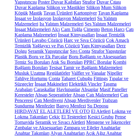
Yapıştırıcısı
Poster Duvar Kağıtları
Strafor
Duvar Çıtası
Duvar Kaplama
Silikon ve Mastikler
Silikon
Mum Silikon
Köpük
Mastik
Tavan Ürünleri
Kartonpiyer
Tavan Kaplama
İnşaat ve İzolasyon
İzolasyon Malzemeleri
Su Yalıtım
Malzemeleri
Isı Yalıtım Malzemeleri
Ses Yalıtım Malzemeleri
İnşaat Malzemeleri
Alçı
Cam Tuğla
Çimento
Beton Harcı
Çatı
Kaplama Malzemeleri
İnşaat Kimyasalları
İnşaat Temizlik
Ürünleri
Lavabo Çözücü
Harç ve Sıva Çözücü
Çok Amaçlı
Temizlik
Yağlayıcı ve Pas Çözücü
Yapı Kimyasalları
Derz
Dolgu
Seramik Yapıştırıcılar
Sıvı Conta
Strafor Yapıştırılar
Plastik Boru ve Ek Parçalar
Boru Bağlantı ve Aksesuarları
Temiz Su Boruları
Atık Su Boruları
PPRC Borular
Kombi
Bağlantı Boruları
Tesisat Tamir ve Bağlantı Malzemeleri
Musluk Uzatma
Regülatörler
Valfler ve Vanalar
Nipeller
Tahliye Hortumu
Conta
Taharet Çubuğu
Fittings
Tıpalar ve
Süzgeçler
İnşaat Makineleri
Elektrikli Vinçler
Taşıma
Arabaları
Caraskallar
Havlupanlar
Ahşaplar
Masif Paneller
Keresteler
Ahşap Seperatörler
Ahşap Çatı Malzemeleri
Çatı
Penceresi
Çatı Merdiveni
Ahşap Merdivenler
Trabzan
Sundurma
Menfezler
Banyo Menfezi
Su Deposu
HIRDAVAT EL ALETLERİ VE OTO
El Aletleri
Lokma ve
Lokma Takımları
Çekiç
El Testereleri
Kesici Grubu
Pense
Tornavida
Seramik ve Sıvacı Aletleri
Mengene ve İşkenceler
Zımbalar ve Aksesuarları
Zımpara ve Eğeler
Anahtarlar
Anahtar Takımları
Alyan Anahtarları
Açık Ağız Anahtar