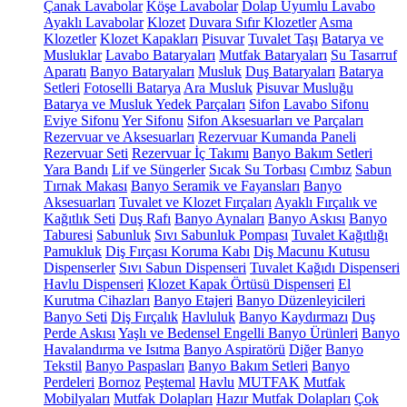
Çanak Lavabolar
Köşe Lavabolar
Dolap Uyumlu Lavabo
Ayaklı Lavabolar
Klozet
Duvara Sıfır Klozetler
Asma
Klozetler
Klozet Kapakları
Pisuvar
Tuvalet Taşı
Batarya ve
Musluklar
Lavabo Bataryaları
Mutfak Bataryaları
Su Tasarruf
Aparatı
Banyo Bataryaları
Musluk
Duş Bataryaları
Batarya
Setleri
Fotoselli Batarya
Ara Musluk
Pisuvar Musluğu
Batarya ve Musluk Yedek Parçaları
Sifon
Lavabo Sifonu
Eviye Sifonu
Yer Sifonu
Sifon Aksesuarları ve Parçaları
Rezervuar ve Aksesuarları
Rezervuar Kumanda Paneli
Rezervuar Seti
Rezervuar İç Takımı
Banyo Bakım Setleri
Yara Bandı
Lif ve Süngerler
Sıcak Su Torbası
Cımbız
Sabun
Tırnak Makası
Banyo Seramik ve Fayansları
Banyo
Aksesuarları
Tuvalet ve Klozet Fırçaları
Ayaklı Fırçalık ve
Kağıtlık Seti
Duş Rafı
Banyo Aynaları
Banyo Askısı
Banyo
Taburesi
Sabunluk
Sıvı Sabunluk Pompası
Tuvalet Kağıtlığı
Pamukluk
Diş Fırçası Koruma Kabı
Diş Macunu Kutusu
Dispenserler
Sıvı Sabun Dispenseri
Tuvalet Kağıdı Dispenseri
Havlu Dispenseri
Klozet Kapak Örtüsü Dispenseri
El
Kurutma Cihazları
Banyo Etajeri
Banyo Düzenleyicileri
Banyo Seti
Diş Fırçalık
Havluluk
Banyo Kaydırmazı
Duş
Perde Askısı
Yaşlı ve Bedensel Engelli Banyo Ürünleri
Banyo
Havalandırma ve Isıtma
Banyo Aspiratörü
Diğer
Banyo
Tekstil
Banyo Paspasları
Banyo Bakım Setleri
Banyo
Perdeleri
Bornoz
Peştemal
Havlu
MUTFAK
Mutfak
Mobilyaları
Mutfak Dolapları
Hazır Mutfak Dolapları
Çok