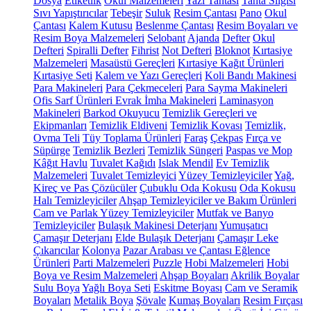
Dosya
Etiketlik
Okul Malzemeleri
Yazı Tahtası
Tahta Silgisi
Sıvı Yapıştırıcılar
Tebeşir
Suluk
Resim Çantası
Pano
Okul
Çantası
Kalem Kutusu
Beslenme Çantası
Resim Boyaları ve
Resim Boya Malzemeleri
Selobant
Ajanda
Defter
Okul
Defteri
Spiralli Defter
Fihrist
Not Defteri
Bloknot
Kırtasiye
Malzemeleri
Masaüstü Gereçleri
Kırtasiye Kağıt Ürünleri
Kırtasiye Seti
Kalem ve Yazı Gereçleri
Koli Bandı Makinesi
Para Makineleri
Para Çekmeceleri
Para Sayma Makineleri
Ofis Sarf Ürünleri
Evrak İmha Makineleri
Laminasyon
Makineleri
Barkod Okuyucu
Temizlik Gereçleri ve
Ekipmanları
Temizlik Eldiveni
Temizlik Kovası
Temizlik,
Ovma Teli
Tüy Toplama Ürünleri
Faraş
Çekpas
Fırça ve
Süpürge
Temizlik Bezleri
Temizlik Süngeri
Paspas ve Mop
Kâğıt Havlu
Tuvalet Kağıdı
Islak Mendil
Ev Temizlik
Malzemeleri
Tuvalet Temizleyici
Yüzey Temizleyiciler
Yağ,
Kireç ve Pas Çözücüler
Çubuklu Oda Kokusu
Oda Kokusu
Halı Temizleyiciler
Ahşap Temizleyiciler ve Bakım Ürünleri
Cam ve Parlak Yüzey Temizleyiciler
Mutfak ve Banyo
Temizleyiciler
Bulaşık Makinesi Deterjanı
Yumuşatıcı
Çamaşır Deterjanı
Elde Bulaşık Deterjanı
Çamaşır Leke
Çıkarıcılar
Kolonya
Pazar Arabası ve Çantası
Eğlence
Ürünleri
Parti Malzemeleri
Puzzle
Hobi Malzemeleri
Hobi
Boya ve Resim Malzemeleri
Ahşap Boyaları
Akrilik Boyalar
Sulu Boya
Yağlı Boya Seti
Eskitme Boyası
Cam ve Seramik
Boyaları
Metalik Boya
Şövale
Kumaş Boyaları
Resim Fırçası