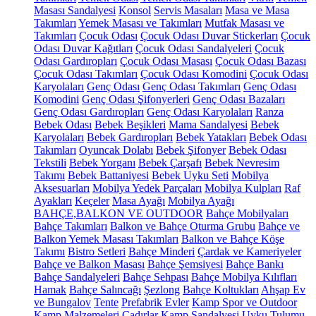
Masası Sandalyesi
Konsol
Servis Masaları
Masa ve Masa
Takımları
Yemek Masası ve Takımları
Mutfak Masası ve
Takımları
Çocuk Odası
Çocuk Odası Duvar Stickerları
Çocuk
Odası Duvar Kağıtları
Çocuk Odası Sandalyeleri
Çocuk
Odası Gardıropları
Çocuk Odası Masası
Çocuk Odası Bazası
Çocuk Odası Takımları
Çocuk Odası Komodini
Çocuk Odası
Karyolaları
Genç Odası
Genç Odası Takımları
Genç Odası
Komodini
Genç Odası Şifonyerleri
Genç Odası Bazaları
Genç Odası Gardıropları
Genç Odası Karyolaları
Ranza
Bebek Odası
Bebek Beşikleri
Mama Sandalyesi
Bebek
Karyolaları
Bebek Gardıropları
Bebek Yatakları
Bebek Odası
Takımları
Oyuncak Dolabı
Bebek Şifonyer
Bebek Odası
Tekstili
Bebek Yorganı
Bebek Çarşafı
Bebek Nevresim
Takımı
Bebek Battaniyesi
Bebek Uyku Seti
Mobilya
Aksesuarları
Mobilya Yedek Parçaları
Mobilya Kulpları
Raf
Ayakları
Keçeler
Masa Ayağı
Mobilya Ayağı
BAHÇE,BALKON VE OUTDOOR
Bahçe Mobilyaları
Bahçe Takımları
Balkon ve Bahçe Oturma Grubu
Bahçe ve
Balkon Yemek Masası Takımları
Balkon ve Bahçe Köşe
Takımı
Bistro Setleri
Bahçe Minderi
Çardak ve Kameriyeler
Bahçe ve Balkon Masası
Bahçe Şemsiyesi
Bahçe Bankı
Bahçe Sandalyeleri
Bahçe Sehpası
Bahçe Mobilya Kılıfları
Hamak
Bahçe Salıncağı
Şezlong
Bahçe Koltukları
Ahşap Ev
ve Bungalov
Tente
Prefabrik Evler
Kamp Spor ve Outdoor
Kamp Malzemeleri
Çadırlar
Kamp Sandalyesi
Uyku Tulumu