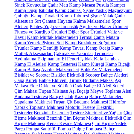
Sinek Kovucular
Çadır Matı
Kamp Masası
Pusula
Kampet
Kamp Duşu
Isıtıcılar
Kamp Çantası
Şişme Yastık
Magnezyum
Çubuğu
Kamp Tuvaleti
Kamp Taburesi
Şişme Yatak
Çadır
Aksesuarı
Sırt Çantası
Hayatta Kalma Malzemeleri
Spor
Aletleri
Pilates, Yoga ve Jimnastik
Ağırlık ve Halter Ürünleri
Fitness ve Kardiyo Ürünleri
Diğer Spor Ürünleri
Valiz ve
Bavul
Kamp Mutfak Malzemeleri
Termal Çanta
Matara
Kamp Yemek Pişirme Seti
Kamp Buzluk ve Soğutucu
Ürünler
Kamp Demliği
Kamp Tavası
Kamp Ocağı
Kamp
Mutfak Aksesuarları
Çakmak ve Yakıcılar
Termoslar
Aydınlatma Ekipmanları
El Feneri
Işıldak
Kafa Lambası
Kamp El Aletleri
Kamp Testeresi
Kamp Küreği
Kamp Bıçağı
Kamp Baltası
Avcılık Malzemeleri
Balık Av Malzemeleri
Bisiklet ve Scooter
Bisiklet
Elektrikli Scooter
Bahçe Aletleri
Çapa
Kürek
Bahçe Eldiveni
Tırmık
Budama Makası
Aşı
Makası
Fide Dikici ve Sökücü
Orak
Bahçe El Aleti Setleri
Çim Makası
Tırpan Misinası
Aşı Bıçağı
Meyve Toplama Aleti
Budama Testeresi
Bahçe Çatalı
Kazma
Bahçe Makineleri
Çapalama Makinesi
Tırpan
Çit Budama Makinesi
Hidrofor
Yaprak Toplama Makinesi
Motorlu Testere
Elektrikli
Testereler
Benzinli Testereler
Testere Zincirleri ve Yağları
Çim
Biçme Makinesi
Benzinli Çim Biçme Makinesi
Elektrikli Çim
Biçme Makinesi
Kenar Kesme Makinesi
Çim Biçme Yedek
Parça
Pompa
Santrifüj Pompa
Dalgıç Pompası
Bahçe