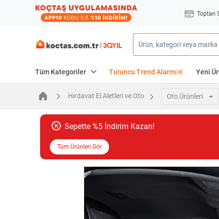
Toptan 
Tüm Kategoriler
Turuncu Trend Alarmı🚨
Yeni Ür
Hırdavat El Aletleri ve Oto
Oto Ürünleri
Sepette %5 İndirim Kazan!
Tüm Ürünleri Gör