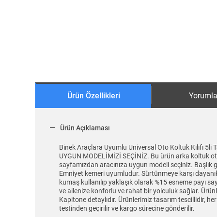
Ürün Özellikleri
Yorumla
Ürün Açıklaması
Binek Araçlara Uyumlu Universal Oto Koltuk Kılıf
UYGUN MODELİMİZİ SEÇİNİZ. Bu ürün arka koltuk oturma
sayfamızdan aracınıza uygun modeli seçiniz. Başlık gir
Emniyet kemeri uyumludur. Sürtünmeye karşı dayanıklı v
kumaş kullanılıp yaklaşık olarak %15 esneme payı sayes
ve ailenize konforlu ve rahat bir yolculuk sağlar. Ür
Kapitone detaylıdır. Ürünlerimiz tasarım tescillidir, h
testinden geçirilir ve kargo sürecine gönderilir.