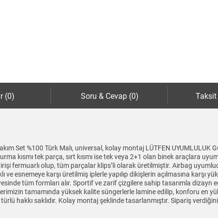
r (0)
Soru & Cevap (0)
Taksit
ı 5li Takım Set %100 Türk Malı, universal, kolay montaj LÜTFEN UYUM
 kısmı tek parça, sırt kısmı ise tek veya 2+1 olan binek araçlara uyumlud
işi fermuarlı olup, tüm parçalar klips’li olarak üretilmiştir. Airbag uyuml
e esnemeye karşı üretilmiş iplerle yapılıp dikişlerin açılmasına karşı yüks
inde tüm formları alır. Sportif ve zarif çizgilere sahip tasarımla dizayn e
ünlerimizin tamamında yüksek kalite süngerlerle lamine edilip, konforu en y
er türlü hakkı saklıdır. Kolay montaj şeklinde tasarlanmıştır. Sipariş verdiğ