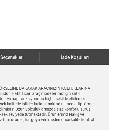
 Seçenekleri
İade Koşulları
LULUK GÖRSELİNE BAKARAK ARACINIZIN KOLTUKLARINA
ur. Hafif Ticari araç modellerimiz için satıcı
udur. Airbag fonksiyonunu hiçbir şekilde etkilemez.
ek kalitede iplikler kullanılmaktadır. Lacost tipi örme
dilmiştir. Uzun yolculuklarınızda size konforlu sürüş
üksek seviyede tutmaktadır. Ürünlerimiz Nakış ve
iniz tüm ürünler, kargoya verilmeden önce kalite kontrol