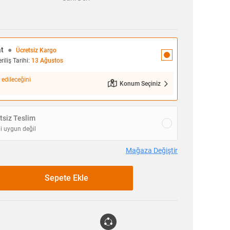
at
●
Ücretsiz Kargo
iliş Tarihi:
13 Ağustos
 edileceğini
Konum Seçiniz
siz Teslim
i uygun değil
Mağaza Değiştir
Sepete Ekle