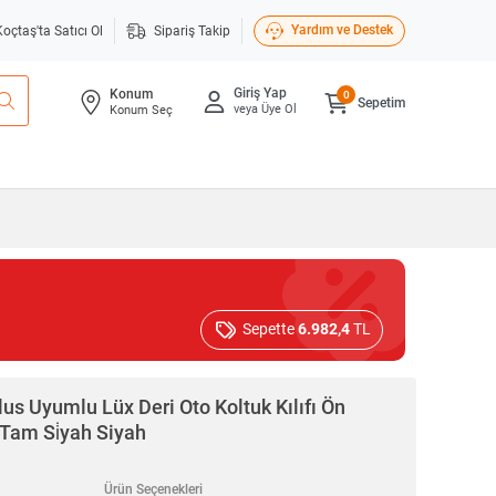
Yardım ve Destek
Koçtaş'ta Satıcı Ol
Sipariş Takip
Giriş Yap
Konum
0
Sepetim
veya Üye Ol
Konum Seç
Sepette
6.982,4
TL
us Uyumlu Lüx Deri Oto Koltuk Kılıfı Ön
Tam Si̇yah Siyah
Ürün Seçenekleri