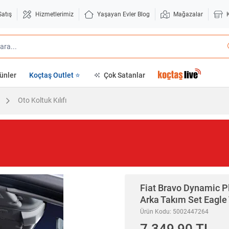
Satış
Hizmetlerimiz
Yaşayan Evler Blog
Mağazalar
ünler
Koçtaş Outlet ⭐
Çok Satanlar
Oto Koltuk Kılıfı
Fiat Bravo Dynamic Pl
Arka Takım Set Eagle 
Ürün Kodu: 5002447264