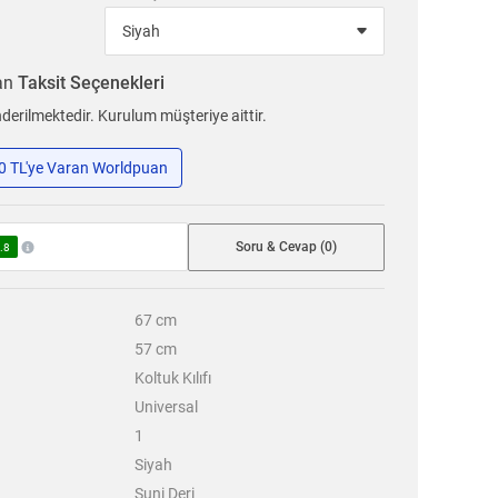
ran
Taksit Seçenekleri
erilmektedir. Kurulum müşteriye aittir.
50 TL'ye Varan Worldpuan
Soru & Cevap (0)
.8
67
cm
57
cm
Koltuk Kılıfı
Universal
1
Siyah
Suni Deri