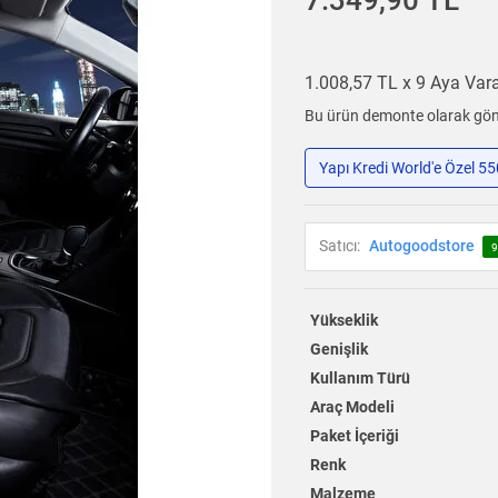
7.349,90 TL
1.008,57 TL x 9 Aya Va
Bu ürün demonte olarak gönd
Yapı Kredi World'e Özel 5
Satıcı:
Autogoodstore
9
Yükseklik
Genişlik
Kullanım Türü
Araç Modeli
Paket İçeriği
Renk
Malzeme