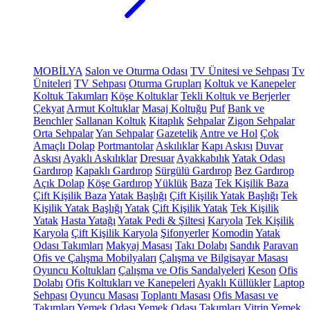
MOBİLYA
Salon ve Oturma Odası
TV Ünitesi ve Sehpası
Tv
Üniteleri
TV Sehpası
Oturma Grupları
Koltuk ve Kanepeler
Koltuk Takımları
Köşe Koltuklar
Tekli Koltuk ve Berjerler
Çekyat
Armut Koltuklar
Masaj Koltuğu
Puf
Bank ve
Benchler
Sallanan Koltuk
Kitaplık
Sehpalar
Zigon Sehpalar
Orta Sehpalar
Yan Sehpalar
Gazetelik
Antre ve Hol
Çok
Amaçlı Dolap
Portmantolar
Askılıklar
Kapı Askısı
Duvar
Askısı
Ayaklı Askılıklar
Dresuar
Ayakkabılık
Yatak Odası
Gardırop
Kapaklı Gardırop
Sürgülü Gardırop
Bez Gardırop
Açık Dolap
Köşe Gardırop
Yüklük
Baza
Tek Kişilik Baza
Çift Kişilik Baza
Yatak Başlığı
Çift Kişilik Yatak Başlığı
Tek
Kişilik Yatak Başlığı
Yatak
Çift Kişilik Yatak
Tek Kişilik
Yatak
Hasta Yatağı
Yatak Pedi & Şiltesi
Karyola
Tek Kişilik
Karyola
Çift Kişilik Karyola
Şifonyerler
Komodin
Yatak
Odası Takımları
Makyaj Masası
Takı Dolabı
Sandık
Paravan
Ofis ve Çalışma Mobilyaları
Çalışma ve Bilgisayar Masası
Oyuncu Koltukları
Çalışma ve Ofis Sandalyeleri
Keson
Ofis
Dolabı
Ofis Koltukları ve Kanepeleri
Ayaklı Küllükler
Laptop
Sehpası
Oyuncu Masası
Toplantı Masası
Ofis Masası ve
Takımları
Yemek Odası
Yemek Odası Takımları
Vitrin
Yemek