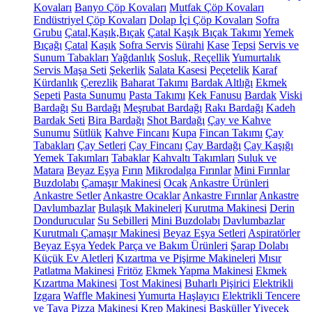
Kovaları
Banyo Çöp Kovaları
Mutfak Çöp Kovaları
Endüstriyel Çöp Kovaları
Dolap İçi Çöp Kovaları
Sofra
Grubu
Çatal,Kaşık,Bıçak
Çatal Kaşık Bıçak Takımı
Yemek
Bıçağı
Çatal
Kaşık
Sofra Servis
Sürahi
Kase
Tepsi
Servis ve
Sunum Tabakları
Yağdanlık
Sosluk, Reçellik
Yumurtalık
Servis Maşa Seti
Şekerlik
Salata Kasesi
Peçetelik
Karaf
Kürdanlık
Çerezlik
Baharat Takımı
Bardak Altlığı
Ekmek
Sepeti
Pasta Sunumu
Pasta Takımı
Kek Fanusu
Bardak
Viski
Bardağı
Su Bardağı
Meşrubat Bardağı
Rakı Bardağı
Kadeh
Bardak Seti
Bira Bardağı
Shot Bardağı
Çay ve Kahve
Sunumu
Sütlük
Kahve Fincanı
Kupa
Fincan Takımı
Çay
Tabakları
Çay Setleri
Çay Fincanı
Çay Bardağı
Çay Kaşığı
Yemek Takımları
Tabaklar
Kahvaltı Takımları
Suluk ve
Matara
Beyaz Eşya
Fırın
Mikrodalga Fırınlar
Mini Fırınlar
Buzdolabı
Çamaşır Makinesi
Ocak
Ankastre Ürünleri
Ankastre Setler
Ankastre Ocaklar
Ankastre Fırınlar
Ankastre
Davlumbazlar
Bulaşık Makineleri
Kurutma Makinesi
Derin
Dondurucular
Su Sebilleri
Mini Buzdolabı
Davlumbazlar
Kurutmalı Çamaşır Makinesi
Beyaz Eşya Setleri
Aspiratörler
Beyaz Eşya Yedek Parça ve Bakım Ürünleri
Şarap Dolabı
Küçük Ev Aletleri
Kızartma ve Pişirme Makineleri
Mısır
Patlatma Makinesi
Fritöz
Ekmek Yapma Makinesi
Ekmek
Kızartma Makinesi
Tost Makinesi
Buharlı Pişirici
Elektrikli
Izgara
Waffle Makinesi
Yumurta Haşlayıcı
Elektrikli Tencere
ve Tava
Pizza Makinesi
Krep Makinesi
Basküller
Yiyecek