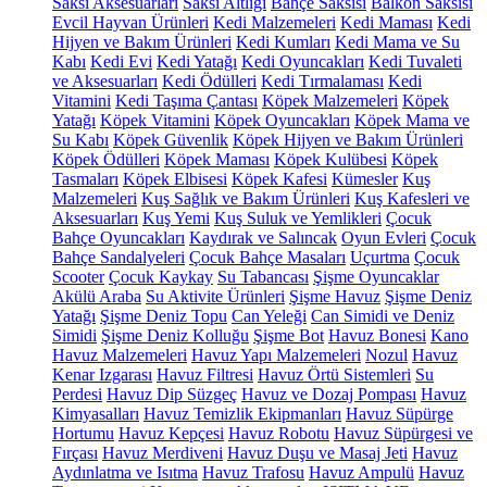
Saksı Aksesuarları
Saksı Altlığı
Bahçe Saksısı
Balkon Saksısı
Evcil Hayvan Ürünleri
Kedi Malzemeleri
Kedi Maması
Kedi
Hijyen ve Bakım Ürünleri
Kedi Kumları
Kedi Mama ve Su
Kabı
Kedi Evi
Kedi Yatağı
Kedi Oyuncakları
Kedi Tuvaleti
ve Aksesuarları
Kedi Ödülleri
Kedi Tırmalaması
Kedi
Vitamini
Kedi Taşıma Çantası
Köpek Malzemeleri
Köpek
Yatağı
Köpek Vitamini
Köpek Oyuncakları
Köpek Mama ve
Su Kabı
Köpek Güvenlik
Köpek Hijyen ve Bakım Ürünleri
Köpek Ödülleri
Köpek Maması
Köpek Kulübesi
Köpek
Tasmaları
Köpek Elbisesi
Köpek Kafesi
Kümesler
Kuş
Malzemeleri
Kuş Sağlık ve Bakım Ürünleri
Kuş Kafesleri ve
Aksesuarları
Kuş Yemi
Kuş Suluk ve Yemlikleri
Çocuk
Bahçe Oyuncakları
Kaydırak ve Salıncak
Oyun Evleri
Çocuk
Bahçe Sandalyeleri
Çocuk Bahçe Masaları
Uçurtma
Çocuk
Scooter
Çocuk Kaykay
Su Tabancası
Şişme Oyuncaklar
Akülü Araba
Su Aktivite Ürünleri
Şişme Havuz
Şişme Deniz
Yatağı
Şişme Deniz Topu
Can Yeleği
Can Simidi ve Deniz
Simidi
Şişme Deniz Kolluğu
Şişme Bot
Havuz Bonesi
Kano
Havuz Malzemeleri
Havuz Yapı Malzemeleri
Nozul
Havuz
Kenar Izgarası
Havuz Filtresi
Havuz Örtü Sistemleri
Su
Perdesi
Havuz Dip Süzgeç
Havuz ve Dozaj Pompası
Havuz
Kimyasalları
Havuz Temizlik Ekipmanları
Havuz Süpürge
Hortumu
Havuz Kepçesi
Havuz Robotu
Havuz Süpürgesi ve
Fırçası
Havuz Merdiveni
Havuz Duşu ve Masaj Jeti
Havuz
Aydınlatma ve Isıtma
Havuz Trafosu
Havuz Ampulü
Havuz