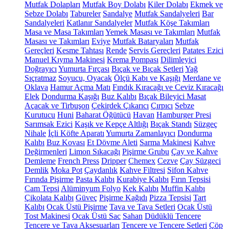
Mutfak Dolapları
Mutfak Boy Dolabı
Kiler Dolabı
Ekmek ve
Sebze Dolabı
Tabureler
Sandalye
Mutfak Sandalyeleri
Bar
Sandalyeleri
Katlanır Sandalyeler
Mutfak Köşe Takımları
Masa ve Masa Takımları
Yemek Masası ve Takımları
Mutfak
Masası ve Takımları
Eviye
Mutfak Bataryaları
Mutfak
Gereçleri
Kesme Tahtası
Rende
Servis Gereçleri
Patates Ezici
Manuel Kıyma Makinesi
Krema Pompası
Dilimleyici
Doğrayıcı
Yumurta Fırçası
Bıçak ve Bıçak Setleri
Yağ
Sıçratmaz
Soyucu, Oyacak
Ölçü Kabı ve Kaşığı
Merdane ve
Oklava
Hamur Açma Matı
Fındık Kıracağı ve Ceviz Kıracağı
Elek
Dondurma Kaşığı
Buz Kalıbı
Bıçak Bileyici Masat
Açacak ve Tirbuşon
Çekirdek Çıkarıcı
Çırpıcı
Sebze
Kurutucu
Huni
Baharat Öğütücü
Havan
Hamburger Presi
Sarımsak Ezici
Kaşık ve Kepçe Altlığı
Bıçak Standı
Süzgeç
Nihale
İçli Köfte Aparatı
Yumurta Zamanlayıcı
Dondurma
Kalıbı
Buz Kovası
Et Dövme Aleti
Sarma Makinesi
Kahve
Değirmenleri
Limon Sıkacağı
Pişirme Grubu
Çay ve Kahve
Demleme
French Press
Dripper
Chemex
Cezve
Çay Süzgeci
Demlik
Moka Pot
Çaydanlık
Kahve Filtresi
Sifon Kahve
Fırında Pişirme
Pasta Kalıbı
Kurabiye Kalıbı
Fırın Tepsisi
Cam Tepsi
Alüminyum Folyo
Kek Kalıbı
Muffin Kalıbı
Çikolata Kalıbı
Güveç
Pişirme Kağıdı
Pizza Tepsisi
Tart
Kalıbı
Ocak Üstü Pişirme
Tava ve Tava Setleri
Ocak Üstü
Tost Makinesi
Ocak Üstü Sac
Sahan
Düdüklü Tencere
Tencere ve Tava Aksesuarları
Tencere ve Tencere Setleri
Çöp