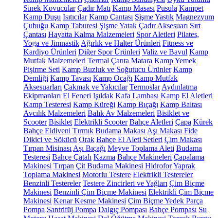
Sinek Kovucular
Çadır Matı
Kamp Masası
Pusula
Kampet
Kamp Duşu
Isıtıcılar
Kamp Çantası
Şişme Yastık
Magnezyum
Çubuğu
Kamp Taburesi
Şişme Yatak
Çadır Aksesuarı
Sırt
Çantası
Hayatta Kalma Malzemeleri
Spor Aletleri
Pilates,
Yoga ve Jimnastik
Ağırlık ve Halter Ürünleri
Fitness ve
Kardiyo Ürünleri
Diğer Spor Ürünleri
Valiz ve Bavul
Kamp
Mutfak Malzemeleri
Termal Çanta
Matara
Kamp Yemek
Pişirme Seti
Kamp Buzluk ve Soğutucu Ürünler
Kamp
Demliği
Kamp Tavası
Kamp Ocağı
Kamp Mutfak
Aksesuarları
Çakmak ve Yakıcılar
Termoslar
Aydınlatma
Ekipmanları
El Feneri
Işıldak
Kafa Lambası
Kamp El Aletleri
Kamp Testeresi
Kamp Küreği
Kamp Bıçağı
Kamp Baltası
Avcılık Malzemeleri
Balık Av Malzemeleri
Bisiklet ve
Scooter
Bisiklet
Elektrikli Scooter
Bahçe Aletleri
Çapa
Kürek
Bahçe Eldiveni
Tırmık
Budama Makası
Aşı Makası
Fide
Dikici ve Sökücü
Orak
Bahçe El Aleti Setleri
Çim Makası
Tırpan Misinası
Aşı Bıçağı
Meyve Toplama Aleti
Budama
Testeresi
Bahçe Çatalı
Kazma
Bahçe Makineleri
Çapalama
Makinesi
Tırpan
Çit Budama Makinesi
Hidrofor
Yaprak
Toplama Makinesi
Motorlu Testere
Elektrikli Testereler
Benzinli Testereler
Testere Zincirleri ve Yağları
Çim Biçme
Makinesi
Benzinli Çim Biçme Makinesi
Elektrikli Çim Biçme
Makinesi
Kenar Kesme Makinesi
Çim Biçme Yedek Parça
Pompa
Santrifüj Pompa
Dalgıç Pompası
Bahçe Pompası
Su