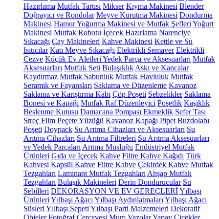
Hazırlama
Mutfak Tartısı
Mikser
Kıyma Makinesi
Blender
Doğrayıcı ve Rondolar
Meyve Kurutma Makinesi
Dondurma
Makinesi
Hamur Yoğurma Makinesi ve Mutfak Şefleri
Yoğurt
Makinesi
Mutfak Robotu
İçecek Hazırlama
Narenciye
Sıkacağı
Çay Makineleri
Kahve Makinesi
Kettle ve Su
Isıtıcılar
Katı Meyve Sıkacağı
Elektrikli Semaver
Elektrikli
Cezve
Küçük Ev Aletleri Yedek Parça ve Aksesuarları
Mutfak
Aksesuarları
Mutfak Seti
Bulaşıklık
Askı ve Kancalar
Kaydırmaz
Mutfak Sabunluk
Mutfak Havluluk
Mutfak
Seramik ve Fayansları
Saklama ve Düzenleme
Kavanoz
Saklama ve Karıştırma Kabı
Çöp Poşeti
Sebzelikler
Saklama
Bonesi ve Kapağı
Mutfak Raf Düzenleyici
Poşetlik
Kaşıklık
Beslenme Kutusu
Damacana Pompası
Ekmeklik
Sefer Tası
Streç Film
Peçete Yüzüğü
Kavanoz Kapağı
Pipet
Buzdolabı
Poşeti
Doypack
Su Arıtma Cihazları ve Aksesuarları
Su
Arıtma Cihazları
Su Arıtma Filtreleri
Su Arıtma Aksesuarları
ve Yedek Parçaları
Arıtma Musluğu
Endüstriyel Mutfak
Ürünleri
Gıda ve İçecek
Kahve
Filtre Kahve Kağıdı
Türk
Kahvesi
Kapsül Kahve
Filtre Kahve
Çekirdek Kahve
Mutfak
Tezgahları
Laminant Mutfak Tezgahları
Ahşap Mutfak
Tezgahları
Bulaşık Makineleri
Derin Dondurucular
Su
Sebilleri
DEKORASYON VE EV GEREÇLERİ
Yılbaşı
Ürünleri
Yılbaşı Ağacı
Yılbaşı Aydınlatmaları
Yılbaşı Ağacı
Süsleri
Yılbaşı Sepeti
Yılbaşı Parti Malzemeleri
Dekoratif
Objeler
Fotoğraf Çerçevesi
Mum
Vazolar
Yapay Çiçekler