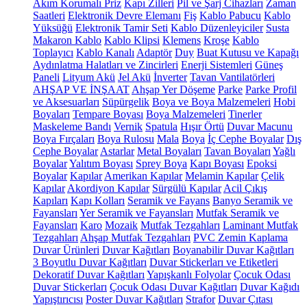
Akım Korumalı Priz
Kapı Zilleri
Pil ve Şarj Cihazları
Zaman
Saatleri
Elektronik Devre Elemanı
Fiş
Kablo Pabucu
Kablo
Yüksüğü
Elektronik Tamir Seti
Kablo Düzenleyiciler
Susta
Makaron Kablo
Kablo Klipsi
Klemens
Kroşe
Kablo
Toplayıcı
Kablo Kanalı
Adaptör
Duy
Buat Kutusu ve Kapağı
Aydınlatma Halatları ve Zincirleri
Enerji Sistemleri
Güneş
Paneli
Lityum Akü
Jel Akü
İnverter
Tavan Vantilatörleri
AHŞAP VE İNŞAAT
Ahşap Yer Döşeme
Parke
Parke Profil
ve Aksesuarları
Süpürgelik
Boya ve Boya Malzemeleri
Hobi
Boyaları
Tempare Boyası
Boya Malzemeleri
Tinerler
Maskeleme Bandı
Vernik
Spatula
Hışır Örtü
Duvar Macunu
Boya Fırçaları
Boya Rulosu
Mala
Boya
İç Cephe Boyalar
Dış
Cephe Boyalar
Astarlar
Metal Boyaları
Tavan Boyaları
Yağlı
Boyalar
Yalıtım Boyası
Sprey Boya
Kapı Boyası
Epoksi
Boyalar
Kapılar
Amerikan Kapılar
Melamin Kapılar
Çelik
Kapılar
Akordiyon Kapılar
Sürgülü Kapılar
Acil Çıkış
Kapıları
Kapı Kolları
Seramik ve Fayans
Banyo Seramik ve
Fayansları
Yer Seramik ve Fayansları
Mutfak Seramik ve
Fayansları
Karo
Mozaik
Mutfak Tezgahları
Laminant Mutfak
Tezgahları
Ahşap Mutfak Tezgahları
PVC Zemin Kaplama
Duvar Ürünleri
Duvar Kağıtları
Boyanabilir Duvar Kağıtları
3 Boyutlu Duvar Kağıtları
Duvar Stickerları ve Etiketleri
Dekoratif Duvar Kağıtları
Yapışkanlı Folyolar
Çocuk Odası
Duvar Stickerları
Çocuk Odası Duvar Kağıtları
Duvar Kağıdı
Yapıştırıcısı
Poster Duvar Kağıtları
Strafor
Duvar Çıtası