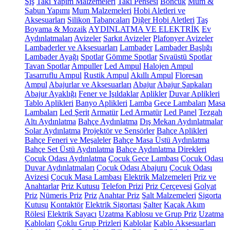
Şiş
Takı Yapım Malzemeleri
Takı Pensesi
Boncuk
Mum &
Sabun Yapımı
Mum Malzemeleri
Hobi Aletleri ve
Aksesuarları
Silikon Tabancaları
Diğer Hobi Aletleri
Taş
Boyama & Mozaik
AYDINLATMA VE ELEKTRİK
Ev
Aydınlatmaları
Avizeler
Sarkıt Avizeler
Plafonyer Avizeler
Lambaderler ve Aksesuarları
Lambader
Lambader Başlığı
Lambader Ayağı
Spotlar
Gömme Spotlar
Sıvaüstü Spotlar
Tavan Spotlar
Ampuller
Led Ampul
Halojen Ampul
Tasarruflu Ampul
Rustik Ampul
Akıllı Ampul
Floresan
Ampul
Abajurlar ve Aksesuarları
Abajur
Abajur Şapkaları
Abajur Ayaklığı
Fener ve Işıldaklar
Aplikler
Duvar Aplikleri
Tablo Aplikleri
Banyo Aplikleri
Lamba
Gece Lambaları
Masa
Lambaları
Led Şerit
Armatür
Led Armatür
Led Panel
Tezgah
Altı Aydınlatma
Bahçe Aydınlatma
Dış Mekan Aydınlatmalar
Solar Aydınlatma
Projektör ve Sensörler
Bahçe Aplikleri
Bahçe Feneri ve Meşaleler
Bahçe Masa Üstü Aydınlatma
Bahçe Set Üstü Aydınlatma
Bahçe Aydınlatma Direkleri
Çocuk Odası Aydınlatma
Çocuk Gece Lambası
Çocuk Odası
Duvar Aydınlatmaları
Çocuk Odası Abajuru
Çocuk Odası
Avizesi
Çocuk Masa Lambası
Elektrik Malzemeleri
Priz ve
Anahtarlar
Priz Kutusu
Telefon Prizi
Priz Çerçevesi
Golyat
Priz
Nümeris Priz
Priz
Anahtar Priz
Şalt Malzemeleri
Sigorta
Kutusu
Kontaktör
Elektrik Sigortası
Şalter
Kaçak Akım
Rölesi
Elektrik Sayacı
Uzatma Kablosu ve Grup Priz
Uzatma
Kabloları
Çoklu Grup Prizleri
Kablolar
Kablo Aksesuarları