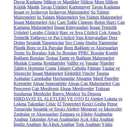
Duvar Kaplama
Silikon ve Mastikler
Silikon
Mum Silikon
Köpük
Mastik
Tavan Ürünleri
Kartonpiyer
Tavan Kaplama
İnşaat ve İzolasyon
İzolasyon Malzemeleri
Su Yalıtım
Malzemeleri
Isı Yalıtım Malzemeleri
Ses Yalıtım Malzemeleri
İnşaat Malzemeleri
Alçı
Cam Tuğla
Çimento
Beton Harcı
Çatı
Kaplama Malzemeleri
İnşaat Kimyasalları
İnşaat Temizlik
Ürünleri
Lavabo Çözücü
Harç ve Sıva Çözücü
Çok Amaçlı
Temizlik
Yağlayıcı ve Pas Çözücü
Yapı Kimyasalları
Derz
Dolgu
Seramik Yapıştırıcılar
Sıvı Conta
Strafor Yapıştırılar
Plastik Boru ve Ek Parçalar
Boru Bağlantı ve Aksesuarları
Temiz Su Boruları
Atık Su Boruları
PPRC Borular
Kombi
Bağlantı Boruları
Tesisat Tamir ve Bağlantı Malzemeleri
Musluk Uzatma
Regülatörler
Valfler ve Vanalar
Nipeller
Tahliye Hortumu
Conta
Taharet Çubuğu
Fittings
Tıpalar ve
Süzgeçler
İnşaat Makineleri
Elektrikli Vinçler
Taşıma
Arabaları
Caraskallar
Havlupanlar
Ahşaplar
Masif Paneller
Keresteler
Ahşap Seperatörler
Ahşap Çatı Malzemeleri
Çatı
Penceresi
Çatı Merdiveni
Ahşap Merdivenler
Trabzan
Sundurma
Menfezler
Banyo Menfezi
Su Deposu
HIRDAVAT EL ALETLERİ VE OTO
El Aletleri
Lokma ve
Lokma Takımları
Çekiç
El Testereleri
Kesici Grubu
Pense
Tornavida
Seramik ve Sıvacı Aletleri
Mengene ve İşkenceler
Zımbalar ve Aksesuarları
Zımpara ve Eğeler
Anahtarlar
Anahtar Takımları
Alyan Anahtarları
Açık Ağız Anahtar
İngiliz Anahtarı
İki Ağızlı Anahtar
Tork Anahtarı
Yıldız