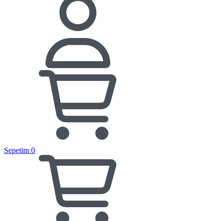
Sepetim
0