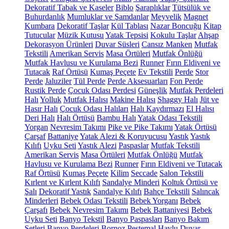
Dekoratif Tabak ve Kaseler
Biblo
Şaraplıklar
Tütsülük ve
Buhurdanlık
Mumluklar ve Şamdanlar
Meyvelik
Magnet
Kumbara
Dekoratif Taşlar
Kül Tablası
Nazar Boncuğu
Kitap
Tutucular
Müzik Kutusu
Yatak Tepsisi
Kokulu Taşlar
Ahşap
Dekorasyon Ürünleri
Duvar Süsleri
Cansız Manken
Mutfak
Tekstili
Amerikan Servis
Masa Örtüleri
Mutfak Önlüğü
Mutfak Havlusu ve Kurulama Bezi
Runner
Fırın Eldiveni ve
Tutacak
Raf Örtüsü
Kumaş Peçete
Ev Tekstili
Perde
Stor
Perde
Jaluziler
Tül Perde
Perde Aksesuarları
Fon Perde
Rustik Perde
Çocuk Odası Perdesi
Güneşlik
Mutfak Perdeleri
Halı
Yolluk
Mutfak Halısı
Makine Halısı
Shaggy Halı
Jüt ve
Hasır Halı
Çocuk Odası Halıları
Halı Kaydırmazı
El Halısı
Deri Halı
Halı Örtüsü
Bambu Halı
Yatak Odası Tekstili
Yorgan
Nevresim Takımı
Pike ve Pike Takımı
Yatak Örtüsü
Çarşaf
Battaniye
Yatak Alezi & Koruyucusu
Yastık
Yastık
Kılıfı
Uyku Seti
Yastık Alezi
Paspaslar
Mutfak Tekstili
Amerikan Servis
Masa Örtüleri
Mutfak Önlüğü
Mutfak
Havlusu ve Kurulama Bezi
Runner
Fırın Eldiveni ve Tutacak
Raf Örtüsü
Kumaş Peçete
Kilim
Seccade
Salon Tekstili
Kırlent ve Kırlent Kılıfı
Sandalye Minderi
Koltuk Örtüsü ve
Şalı
Dekoratif Yastık
Sandalye Kılıfı
Bahçe Tekstili
Salıncak
Minderleri
Bebek Odası Tekstili
Bebek Yorganı
Bebek
Çarşafı
Bebek Nevresim Takımı
Bebek Battaniyesi
Bebek
Uyku Seti
Banyo Tekstil
Banyo Paspasları
Banyo Bakım
Setleri
Banyo Perdeleri
Bornoz
Peştemal
Havlu
Duvar