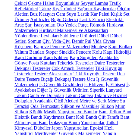
Çekici
Çekme Halatı
Boyunluklar
Seyyar Lamba
Trafik
Reflektörleri
Takoz
Kış Ürünleri
Yağmur Kaydırıcılar
Ölçüm
Aletleri
Buz Kazıyıcı
Cam Suyu
Lastik Kar Paleti
Kışlık Set
Ürünler
Antifrizler
Buğu Giderici
Lastik Zinciri
Elektrikli
Araç Şarj İstasyonları
Oto Yedek Parça
Römork
Hırdavat
Malzemeleri
Hırdavat Malzemesi ve Aksesuarları
Yönlendirme Levhaları
Sabitleme Ürünleri
Dübel
Dübel
Setleri
Somun
Çivi
Vida-Çivi
Demir Pul
Vida
Civata
Köşebent
Kapı ve Pencere Malzemeleri
Menteşe
Kapı Kolları
Yalıtım Bantları
Stoper
Sineklik
Pencere Kolu
Kapı Hidroliği
Kapı Dürbünü
Kapı Kilitleri
Kapı Sürgüleri
Anahtarlık
Gönye
Posta Kutuları
Tekerlek
Testereler
Daire Testereler
Dekupaj Testereler
Çok Amaçlı Testereler
Tilki Kuyruğu
Testereler
Testere Aksesuarları
Tilki Kuyruğu Testere Ucu
Daire Testere Bıçağı
Dekupaj Testere Ucu
İş Güvenlik
Malzemeleri
İş Güvenlik Gözlükleri
İş Eldiveni
İş Elbisesi
İş
Ayakkabısı
Diğer İş Güvenlik Ürünleri
Siperlik
Lanyard
Takım Çanta Ve Dolapları
Takım Çantası
Takım ve Hizmet
Dolapları
Avadanlık
Ölçü Aletleri
Metre ve Şerit Metre
Su
Terazisi
Oda Termostatı
Silikon ve Mastikler
Silikon
Mum
Silikon
Köpük
Mastik
Yapıştırıcı ve Bantlar
Bant
Teflon Bant
Elektrik Bandı
Kaydırmaz Bant
Koli Bandı
Çift Taraflı Bant
Alüminyum Bant
İzolasyon Bandı
Yapıştırıcılar
Tutkal
Kimyasal Dübeller
Japon Yapıştırıcıları
Epoksi
Hızlı
Yapıştırıcı
Merdivenler
Güvenlik Malzemeleri
Yangın