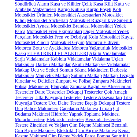
Söndürücü
Alarm
Kasa ve Kilitler
Çelik Kasa
Kilit
Kutu ve
Ambalaj Malzemeleri
Kargo Kutusu
Kargo Poşeti
Koli
Motosiklet Ürünleri
Motorsiklet Aksesuarları
Motosiklet
Kilidi
Motosiklet Stickerları
Motosiklet Rüzgarlık ve Siperlik
Motosiklet Aynası
Motosiklet Brandası
Motorsiklet Yedek
Parça
Motosiklet Fren Ekipmanları
Diğer Motosiklet Yedek
Parçaları
Motosiklet Fren ve Debriyaj Kolu
Motosiklet Kayışı
Motosiklet Zinciri
Motosiklet Giyim
Motorcu Eldiveni
Motorcu Botu ve Ayakkabısı
Motorcu Yağmurluk
Motosiklet
Kaskı
ELEKTRİKLİ EL ALETLERİ
Akülü Vidalamalar
Şarjlı Vidalamalar
Kablolu Vidalamalar
Vidalama Uçları
Matkaplar
Darbeli Matkaplar
Akülü Matkap ve Vidalamalar
Matkap Ucu ve Setleri
Somun Sıkma Makineleri
Darbesiz
Matkaplar
Manyetik Matkap
Sütunlu Matkap
Matkap Tezgahı
Kırıcılar ve Deliciler
Zımpara ve Polisaj
Zımpara Makineleri
Polisaj Makineleri
Planyalar
Zımpara Kağıdı ve Aksesuarları
Testereler
Daire Testereler
Dekupaj Testereler
Çok Amaçlı
Testereler
Tilki Kuyruğu Testereler
Testere Aksesuarları
Tilki
Kuyruğu Testere Ucu
Daire Testere Bıçağı
Dekupaj Testere
Ucu
Bahçe Makineleri
Çapalama Makinesi
Tırpan
Çit
Budama Makinesi
Hidrofor
Yaprak Toplama Makinesi
Motorlu Testere
Elektrikli Testereler
Benzinli Testereler
Testere Zincirleri ve Yağları
Çim Biçme Makinesi
Benzinli
Çim Biçme Makinesi
Elektrikli Çim Biçme Makinesi
Kenar
Kesme Makinesi
Çim Biçme Yedek Parça
Pompa
Santrifüj