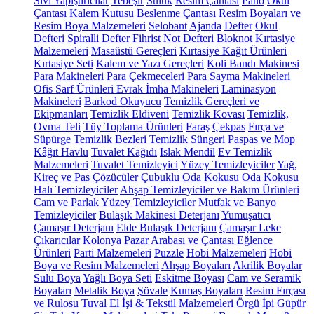
Sıvı Yapıştırıcılar
Tebeşir
Suluk
Resim Çantası
Pano
Okul
Çantası
Kalem Kutusu
Beslenme Çantası
Resim Boyaları ve
Resim Boya Malzemeleri
Selobant
Ajanda
Defter
Okul
Defteri
Spiralli Defter
Fihrist
Not Defteri
Bloknot
Kırtasiye
Malzemeleri
Masaüstü Gereçleri
Kırtasiye Kağıt Ürünleri
Kırtasiye Seti
Kalem ve Yazı Gereçleri
Koli Bandı Makinesi
Para Makineleri
Para Çekmeceleri
Para Sayma Makineleri
Ofis Sarf Ürünleri
Evrak İmha Makineleri
Laminasyon
Makineleri
Barkod Okuyucu
Temizlik Gereçleri ve
Ekipmanları
Temizlik Eldiveni
Temizlik Kovası
Temizlik,
Ovma Teli
Tüy Toplama Ürünleri
Faraş
Çekpas
Fırça ve
Süpürge
Temizlik Bezleri
Temizlik Süngeri
Paspas ve Mop
Kâğıt Havlu
Tuvalet Kağıdı
Islak Mendil
Ev Temizlik
Malzemeleri
Tuvalet Temizleyici
Yüzey Temizleyiciler
Yağ,
Kireç ve Pas Çözücüler
Çubuklu Oda Kokusu
Oda Kokusu
Halı Temizleyiciler
Ahşap Temizleyiciler ve Bakım Ürünleri
Cam ve Parlak Yüzey Temizleyiciler
Mutfak ve Banyo
Temizleyiciler
Bulaşık Makinesi Deterjanı
Yumuşatıcı
Çamaşır Deterjanı
Elde Bulaşık Deterjanı
Çamaşır Leke
Çıkarıcılar
Kolonya
Pazar Arabası ve Çantası
Eğlence
Ürünleri
Parti Malzemeleri
Puzzle
Hobi Malzemeleri
Hobi
Boya ve Resim Malzemeleri
Ahşap Boyaları
Akrilik Boyalar
Sulu Boya
Yağlı Boya Seti
Eskitme Boyası
Cam ve Seramik
Boyaları
Metalik Boya
Şövale
Kumaş Boyaları
Resim Fırçası
ve Rulosu
Tuval
El İşi & Tekstil Malzemeleri
Örgü İpi
Güpür