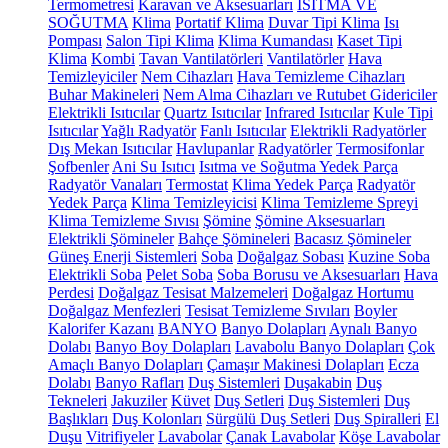
Termometresi
Karavan ve Aksesuarları
ISITMA VE
SOĞUTMA
Klima
Portatif Klima
Duvar Tipi Klima
Isı
Pompası
Salon Tipi Klima
Klima Kumandası
Kaset Tipi
Klima
Kombi
Tavan Vantilatörleri
Vantilatörler
Hava
Temizleyiciler
Nem Cihazları
Hava Temizleme Cihazları
Buhar Makineleri
Nem Alma Cihazları ve Rutubet Gidericiler
Elektrikli Isıtıcılar
Quartz Isıtıcılar
Infrared Isıtıcılar
Kule Tipi
Isıtıcılar
Yağlı Radyatör
Fanlı Isıtıcılar
Elektrikli Radyatörler
Dış Mekan Isıtıcılar
Havlupanlar
Radyatörler
Termosifonlar
Şofbenler
Ani Su Isıtıcı
Isıtma ve Soğutma Yedek Parça
Radyatör Vanaları
Termostat
Klima Yedek Parça
Radyatör
Yedek Parça
Klima Temizleyicisi
Klima Temizleme Spreyi
Klima Temizleme Sıvısı
Şömine
Şömine Aksesuarları
Elektrikli Şömineler
Bahçe Şömineleri
Bacasız Şömineler
Güneş Enerji Sistemleri
Soba
Doğalgaz Sobası
Kuzine Soba
Elektrikli Soba
Pelet Soba
Soba Borusu ve Aksesuarları
Hava
Perdesi
Doğalgaz Tesisat Malzemeleri
Doğalgaz Hortumu
Doğalgaz Menfezleri
Tesisat Temizleme Sıvıları
Boyler
Kalorifer Kazanı
BANYO
Banyo Dolapları
Aynalı Banyo
Dolabı
Banyo Boy Dolapları
Lavabolu Banyo Dolapları
Çok
Amaçlı Banyo Dolapları
Çamaşır Makinesi Dolapları
Ecza
Dolabı
Banyo Rafları
Duş Sistemleri
Duşakabin
Duş
Tekneleri
Jakuziler
Küvet
Duş Setleri
Duş Sistemleri
Duş
Başlıkları
Duş Kolonları
Sürgülü Duş Setleri
Duş Spiralleri
El
Duşu
Vitrifiyeler
Lavabolar
Çanak Lavabolar
Köşe Lavabolar