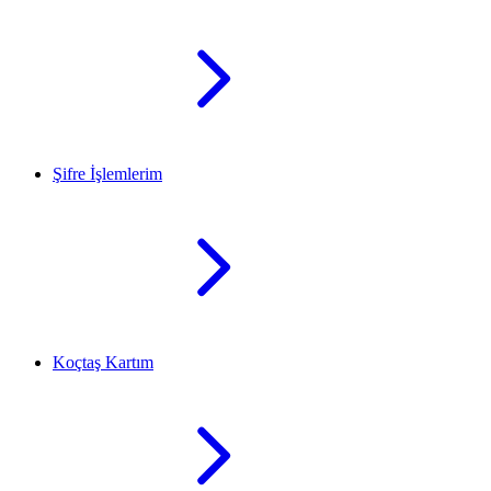
Şifre İşlemlerim
Koçtaş Kartım