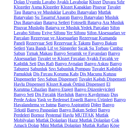
Dolap Uyumlu Lavabo
Ayaklı Lavabolar
Klozet
Duvara Sıfır
Klozetler
Asma Klozetler
Klozet Kapakları
Pisuvar
Tuvalet
Taşı
Batarya ve Musluklar
Lavabo Bataryaları
Mutfak
Bataryaları
Su Tasarruf Aparatı
Banyo Bataryaları
Musluk
Duş Bataryaları
Batarya Setleri
Fotoselli Batarya
Ara Musluk
Pisuvar Musluğu
Batarya ve Musluk Yedek Parçaları
Sifon
Lavabo Sifonu
Eviye Sifonu
Yer Sifonu
Sifon Aksesuarları ve
Parçaları
Rezervuar ve Aksesuarları
Rezervuar Kumanda
Paneli
Rezervuar Seti
Rezervuar İç Takımı
Banyo Bakım
Setleri
Yara Bandı
Lif ve Süngerler
Sıcak Su Torbası
Cımbız
Sabun
Tırnak Makası
Banyo Seramik ve Fayansları
Banyo
Aksesuarları
Tuvalet ve Klozet Fırçaları
Ayaklı Fırçalık ve
Kağıtlık Seti
Duş Rafı
Banyo Aynaları
Banyo Askısı
Banyo
Taburesi
Sabunluk
Sıvı Sabunluk Pompası
Tuvalet Kağıtlığı
Pamukluk
Diş Fırçası Koruma Kabı
Diş Macunu Kutusu
Dispenserler
Sıvı Sabun Dispenseri
Tuvalet Kağıdı Dispenseri
Havlu Dispenseri
Klozet Kapak Örtüsü Dispenseri
El
Kurutma Cihazları
Banyo Etajeri
Banyo Düzenleyicileri
Banyo Seti
Diş Fırçalık
Havluluk
Banyo Kaydırmazı
Duş
Perde Askısı
Yaşlı ve Bedensel Engelli Banyo Ürünleri
Banyo
Havalandırma ve Isıtma
Banyo Aspiratörü
Diğer
Banyo
Tekstil
Banyo Paspasları
Banyo Bakım Setleri
Banyo
Perdeleri
Bornoz
Peştemal
Havlu
MUTFAK
Mutfak
Mobilyaları
Mutfak Dolapları
Hazır Mutfak Dolapları
Çok
Amaçlı Dolap
Mini Mutfak Dolapları
Mutfak Rafları
Köşe