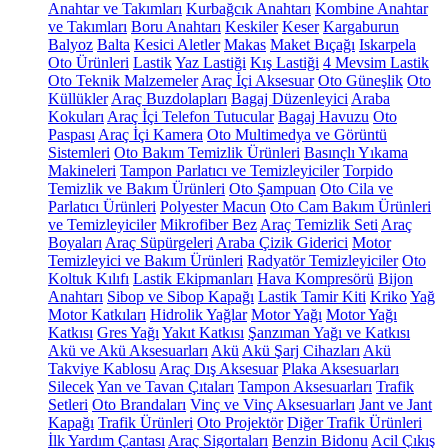
Anahtar ve Takımları
Kurbağcık Anahtarı
Kombine Anahtar
ve Takımları
Boru Anahtarı
Keskiler
Keser
Kargaburun
Balyoz
Balta
Kesici Aletler
Makas
Maket Bıçağı
Iskarpela
Oto Ürünleri
Lastik
Yaz Lastiği
Kış Lastiği
4 Mevsim Lastik
Oto Teknik Malzemeler
Araç İçi Aksesuar
Oto Güneşlik
Oto
Küllükler
Araç Buzdolapları
Bagaj Düzenleyici
Araba
Kokuları
Araç İçi Telefon Tutucular
Bagaj Havuzu
Oto
Paspası
Araç İçi Kamera
Oto Multimedya ve Görüntü
Sistemleri
Oto Bakım Temizlik Ürünleri
Basınçlı Yıkama
Makineleri
Tampon Parlatıcı ve Temizleyiciler
Torpido
Temizlik ve Bakım Ürünleri
Oto Şampuan
Oto Cila ve
Parlatıcı Ürünleri
Polyester Macun
Oto Cam Bakım Ürünleri
ve Temizleyiciler
Mikrofiber Bez
Araç Temizlik Seti
Araç
Boyaları
Araç Süpürgeleri
Araba Çizik Giderici
Motor
Temizleyici ve Bakım Ürünleri
Radyatör Temizleyiciler
Oto
Koltuk Kılıfı
Lastik Ekipmanları
Hava Kompresörü
Bijon
Anahtarı
Sibop ve Sibop Kapağı
Lastik Tamir Kiti
Kriko
Yağ
Motor Katkıları
Hidrolik Yağlar
Motor Yağı
Motor Yağı
Katkısı
Gres Yağı
Yakıt Katkısı
Şanzıman Yağı ve Katkısı
Akü ve Akü Aksesuarları
Akü
Akü Şarj Cihazları
Akü
Takviye Kablosu
Araç Dış Aksesuar
Plaka Aksesuarları
Silecek
Yan ve Tavan Çıtaları
Tampon Aksesuarları
Trafik
Setleri
Oto Brandaları
Vinç ve Vinç Aksesuarları
Jant ve Jant
Kapağı
Trafik Ürünleri
Oto Projektör
Diğer Trafik Ürünleri
İlk Yardım Çantası
Araç Sigortaları
Benzin Bidonu
Acil Çıkış