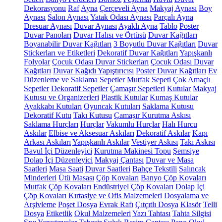
Dekorasyonu
Raf
Ayna
Çerçeveli Ayna
Makyaj Aynası
Boy
Aynası
Salon Aynası
Yatak Odası Aynası
Parçalı Ayna
Dresuar Aynası
Duvar Aynası
Ayaklı Ayna
Tablo
Poster
Duvar Panoları
Duvar Halısı ve Örtüsü
Duvar Kağıtları
Boyanabilir Duvar Kağıtları
3 Boyutlu Duvar Kağıtları
Duvar
Stickerları ve Etiketleri
Dekoratif Duvar Kağıtları
Yapışkanlı
Folyolar
Çocuk Odası Duvar Stickerları
Çocuk Odası Duvar
Kağıtları
Duvar Kağıdı Yapıştırıcısı
Poster Duvar Kağıtları
Ev
Düzenleme ve Saklama
Sepetler
Mutfak Sepeti
Çok Amaçlı
Sepetler
Dekoratif Sepetler
Çamaşır Sepetleri
Kutular
Makyaj
Kutusu ve Organizerleri
Plastik Kutular
Kumaş Kutular
Ayakkabı Kutuları
Oyuncak Kutuları
Saklama Kutusu
Dekoratif Kutu
Takı Kutusu
Çamaşır Kurutma Askısı
Saklama Hurçları
Hurçlar
Vakumlu Hurçlar
Halı Hurcu
Askılar
Elbise ve Aksesuar Askıları
Dekoratif Askılar
Kapı
Arkası Askıları
Yapışkanlı Askılar
Vestiyer Askısı
Takı Askısı
Bavul İçi Düzenleyici
Kurutma Makinesi Topu
Şemsiye
Dolap İçi Düzenleyici
Makyaj Çantası
Duvar ve Masa
Saatleri
Masa Saati
Duvar Saatleri
Bahçe Tekstili
Salıncak
Minderleri
Ütü Masası
Çöp Kovaları
Banyo Çöp Kovaları
Mutfak Çöp Kovaları
Endüstriyel Çöp Kovaları
Dolap İçi
Çöp Kovaları
Kırtasiye ve Ofis Malzemeleri
Dosyalama ve
Arşivleme
Poşet Dosya
Evrak Rafı
Çıtçıtlı Dosya
Klasör
Telli
Dosya
Etiketlik
Okul Malzemeleri
Yazı Tahtası
Tahta Silgisi