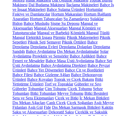
Motoru
Hasat Makinesi
Dal Öğütme Makinesi
Toprak Burgu
Makinesi
Dal Budama Makinesi
İlaçlama Makineleri
Bahçe İş
ve İnşaat Makineleri
Bahçe Sulama Ürünleri
Hortumlar
Fıskiye ve Damlatıcılar
Hortum Makaraları
Hortum Bağlantı
Aparatları
Hortum Tabancaları
Su Zamanlayıcı
Sulaklar
Bidon
Bahçe Musluğu
Şişme Su Deposu
Mangal ve
Aksesuarları
Mangal Aksesuarları
Mangal Kömürü ve
Tutuşturucular
Mangal ve Barbekü
Kömürlü Mangal
Tüplü
Mangal
Elektrikli Izgara
Pürmüz
Piknik Malzemeleri
Piknik
Sepetleri
Piknik Seti
Semaver
Piknik Örtüleri
Bahçe
Depolama
Depolama Evleri
Depolama Dolapları
Depolama
Sandığı
Bahçe Aydınlatma
Dış Mekan Aydınlatmalar
Solar
Aydınlatma
Projektör ve Sensörler
Bahçe Aplikleri
Bahçe
Feneri ve Meşaleler
Bahçe Masa Üstü Aydınlatma
Bahçe Set
Üstü Aydınlatma
Bahçe Aydınlatma Direkleri
Bahçe Peyzaj
Ürünleri
Bahçe Yer Döşemeleri
Bahçe Çit ve Bordürleri
Bahçe Filesi
Bahçe Gizleme Ağları
Bahçe Dekorasyon
Ürünleri
Bahçe Kovaları
Toprak ve Çiçek Bakımı
Bitki
Yetiştirme Ürünleri
Torf ve Topraklar
Gübreler ve Sıvı
Gübreler
Tohumlar
Çim Tohumu
Çiçek Tohumu
Sebze
Tohumları
Bitki Tohumları
Meyve Tohumu
Bitki Besinleri
Sera ve Sera Ekipmanları
Çiçek ve Bitki
İç Mekan Bitkileri
Dış Mekan Ağaçları
Canlı Çiçek
Çiçek Soğanları
Aşılı Meyve
Fidanları
Aşılı Gül
Fide
Dış Mekan Sarmaşık Bitkileri
Kaktüs
Saksı ve Aksesuarları
Dekoratif Saksı
Çiçeklik ve Saksılık