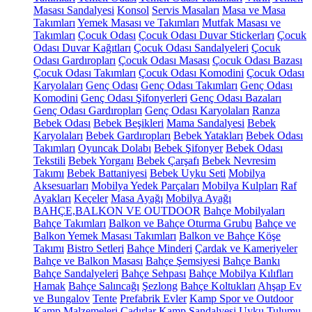
Masası Sandalyesi
Konsol
Servis Masaları
Masa ve Masa
Takımları
Yemek Masası ve Takımları
Mutfak Masası ve
Takımları
Çocuk Odası
Çocuk Odası Duvar Stickerları
Çocuk
Odası Duvar Kağıtları
Çocuk Odası Sandalyeleri
Çocuk
Odası Gardıropları
Çocuk Odası Masası
Çocuk Odası Bazası
Çocuk Odası Takımları
Çocuk Odası Komodini
Çocuk Odası
Karyolaları
Genç Odası
Genç Odası Takımları
Genç Odası
Komodini
Genç Odası Şifonyerleri
Genç Odası Bazaları
Genç Odası Gardıropları
Genç Odası Karyolaları
Ranza
Bebek Odası
Bebek Beşikleri
Mama Sandalyesi
Bebek
Karyolaları
Bebek Gardıropları
Bebek Yatakları
Bebek Odası
Takımları
Oyuncak Dolabı
Bebek Şifonyer
Bebek Odası
Tekstili
Bebek Yorganı
Bebek Çarşafı
Bebek Nevresim
Takımı
Bebek Battaniyesi
Bebek Uyku Seti
Mobilya
Aksesuarları
Mobilya Yedek Parçaları
Mobilya Kulpları
Raf
Ayakları
Keçeler
Masa Ayağı
Mobilya Ayağı
BAHÇE,BALKON VE OUTDOOR
Bahçe Mobilyaları
Bahçe Takımları
Balkon ve Bahçe Oturma Grubu
Bahçe ve
Balkon Yemek Masası Takımları
Balkon ve Bahçe Köşe
Takımı
Bistro Setleri
Bahçe Minderi
Çardak ve Kameriyeler
Bahçe ve Balkon Masası
Bahçe Şemsiyesi
Bahçe Bankı
Bahçe Sandalyeleri
Bahçe Sehpası
Bahçe Mobilya Kılıfları
Hamak
Bahçe Salıncağı
Şezlong
Bahçe Koltukları
Ahşap Ev
ve Bungalov
Tente
Prefabrik Evler
Kamp Spor ve Outdoor
Kamp Malzemeleri
Çadırlar
Kamp Sandalyesi
Uyku Tulumu