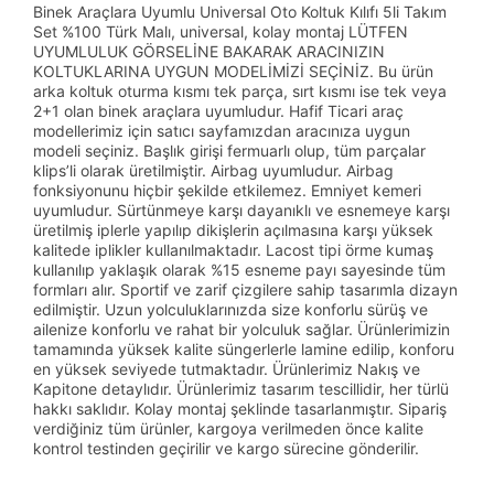
Binek Araçlara Uyumlu Universal Oto Koltuk Kılıfı 5li Takım
Set %100 Türk Malı, universal, kolay montaj LÜTFEN
UYUMLULUK GÖRSELİNE BAKARAK ARACINIZIN
KOLTUKLARINA UYGUN MODELİMİZİ SEÇİNİZ. Bu ürün
arka koltuk oturma kısmı tek parça, sırt kısmı ise tek veya
2+1 olan binek araçlara uyumludur. Hafif Ticari araç
modellerimiz için satıcı sayfamızdan aracınıza uygun
modeli seçiniz. Başlık girişi fermuarlı olup, tüm parçalar
klips’li olarak üretilmiştir. Airbag uyumludur. Airbag
fonksiyonunu hiçbir şekilde etkilemez. Emniyet kemeri
uyumludur. Sürtünmeye karşı dayanıklı ve esnemeye karşı
üretilmiş iplerle yapılıp dikişlerin açılmasına karşı yüksek
kalitede iplikler kullanılmaktadır. Lacost tipi örme kumaş
kullanılıp yaklaşık olarak %15 esneme payı sayesinde tüm
formları alır. Sportif ve zarif çizgilere sahip tasarımla dizayn
edilmiştir. Uzun yolculuklarınızda size konforlu sürüş ve
ailenize konforlu ve rahat bir yolculuk sağlar. Ürünlerimizin
tamamında yüksek kalite süngerlerle lamine edilip, konforu
en yüksek seviyede tutmaktadır. Ürünlerimiz Nakış ve
Kapitone detaylıdır. Ürünlerimiz tasarım tescillidir, her türlü
hakkı saklıdır. Kolay montaj şeklinde tasarlanmıştır. Sipariş
verdiğiniz tüm ürünler, kargoya verilmeden önce kalite
kontrol testinden geçirilir ve kargo sürecine gönderilir.