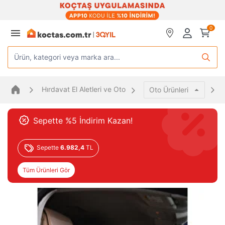
0
Ürün, kategori veya marka ara...
Hırdavat El Aletleri ve Oto
Oto Ürünleri
Sepette %5 İndirim Kazan!
Sepette
6.982,4
TL
Tüm Ürünleri Gör