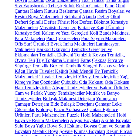
Dosya
Etiketlik
Okul Malzemeleri
Yazı Tahtası
Tahta Silgisi
Sıvı Yapıştırıcılar
Tebeşir
Suluk
Resim Çantası
Pano
Okul
Çantası
Kalem Kutusu
Beslenme Çantası
Resim Boyaları ve
Resim Boya Malzemeleri
Selobant
Ajanda
Defter
Okul
Defteri
Spiralli Defter
Fihrist
Not Defteri
Bloknot
Kırtasiye
Malzemeleri
Masaüstü Gereçleri
Kırtasiye Kağıt Ürünleri
Kırtasiye Seti
Kalem ve Yazı Gereçleri
Koli Bandı Makinesi
Para Makineleri
Para Çekmeceleri
Para Sayma Makineleri
Ofis Sarf Ürünleri
Evrak İmha Makineleri
Laminasyon
Makineleri
Barkod Okuyucu
Temizlik Gereçleri ve
Ekipmanları
Temizlik Eldiveni
Temizlik Kovası
Temizlik,
Ovma Teli
Tüy Toplama Ürünleri
Faraş
Çekpas
Fırça ve
Süpürge
Temizlik Bezleri
Temizlik Süngeri
Paspas ve Mop
Kâğıt Havlu
Tuvalet Kağıdı
Islak Mendil
Ev Temizlik
Malzemeleri
Tuvalet Temizleyici
Yüzey Temizleyiciler
Yağ,
Kireç ve Pas Çözücüler
Çubuklu Oda Kokusu
Oda Kokusu
Halı Temizleyiciler
Ahşap Temizleyiciler ve Bakım Ürünleri
Cam ve Parlak Yüzey Temizleyiciler
Mutfak ve Banyo
Temizleyiciler
Bulaşık Makinesi Deterjanı
Yumuşatıcı
Çamaşır Deterjanı
Elde Bulaşık Deterjanı
Çamaşır Leke
Çıkarıcılar
Kolonya
Pazar Arabası ve Çantası
Eğlence
Ürünleri
Parti Malzemeleri
Puzzle
Hobi Malzemeleri
Hobi
Boya ve Resim Malzemeleri
Ahşap Boyaları
Akrilik Boyalar
Sulu Boya
Yağlı Boya Seti
Eskitme Boyası
Cam ve Seramik
Boyaları
Metalik Boya
Şövale
Kumaş Boyaları
Resim Fırçası