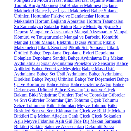
Pompası
Su Motoru
Hasat Makinesi
Dal Öğütme Makinesi
Toprak Burgu Makinesi
Dal Budama Makinesi
İlaçlama
Makineleri
Bahçe İş ve İnşaat Makineleri
Bahçe Sulama
Ürünleri
Hortumlar
Fıskiye ve Damlatıcılar
Hortum
Makaraları
Hortum Bağlantı Aparatları
Hortum Tabancaları
Su Zamanlayıcı
Sulaklar
Bidon
Bahçe Musluğu
Şişme Su
Deposu
Mangal ve Aksesuarları
Mangal Aksesuarları
Mangal
Kömürü ve Tutuşturucular
Mangal ve Barbekü
Kömürlü
Mangal
Tüplü Mangal
Elektrikli Izgara
Pürmüz
Piknik
Malzemeleri
Piknik Sepetleri
Piknik Seti
Semaver
Piknik
Örtüleri
Bahçe Depolama
Depolama Evleri
Depolama
Dolapları
Depolama Sandığı
Bahçe Aydınlatma
Dış Mekan
Aydınlatmalar
Solar Aydınlatma
Projektör ve Sensörler
Bahçe
Aplikleri
Bahçe Feneri ve Meşaleler
Bahçe Masa Üstü
Aydınlatma
Bahçe Set Üstü Aydınlatma
Bahçe Aydınlatma
Direkleri
Bahçe Peyzaj Ürünleri
Bahçe Yer Döşemeleri
Bahçe
Çit ve Bordürleri
Bahçe Filesi
Bahçe Gizleme Ağları
Bahçe
Dekorasyon Ürünleri
Bahçe Kovaları
Toprak ve Çiçek
Bakımı
Bitki Yetiştirme Ürünleri
Torf ve Topraklar
Gübreler
ve Sıvı Gübreler
Tohumlar
Çim Tohumu
Çiçek Tohumu
Sebze Tohumları
Bitki Tohumları
Meyve Tohumu
Bitki
Besinleri
Sera ve Sera Ekipmanları
Çiçek ve Bitki
İç Mekan
Bitkileri
Dış Mekan Ağaçları
Canlı Çiçek
Çiçek Soğanları
Aşılı Meyve Fidanları
Aşılı Gül
Fide
Dış Mekan Sarmaşık
Bitkileri
Kaktüs
Saksı ve Aksesuarları
Dekoratif Saksı