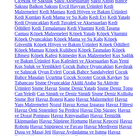
Çiçeklik ve Saksılık
Saksı Aksesuarları
Saksı Altlığı
Bahçe
Saksısı
Balkon Saksısı
Evcil Hayvan Ürünleri
Kedi
Malzemeleri
Kedi Maması
Kedi Hijyen ve Bakım Ürünleri
Kedi Kumları
Kedi Mama ve Su Kabı
Kedi Evi
Kedi Yatağı
Kedi Oyuncakları
Kedi Tuvaleti ve Aksesuarları
Kedi
Ödülleri
Kedi Tırmalaması
Kedi Vitamini
Kedi Taşıma
Çantası
Köpek Malzemeleri
Köpek Yatağı
Köpek Vitamini
Köpek Oyuncakları
Köpek Mama ve Su Kabı
Köpek
Güvenlik
Köpek Hijyen ve Bakım Ürünleri
Köpek Ödülleri
Köpek Maması
Köpek Kulübesi
Köpek Tasmaları
Köpek
Elbisesi
Köpek Kafesi
Kümesler
Kuş Malzemeleri
Kuş Sağlık
ve Bakım Ürünleri
Kuş Kafesleri ve Aksesuarları
Kuş Yemi
Kuş Suluk ve Yemlikleri
Çocuk Bahçe Oyuncakları
Kaydırak
ve Salıncak
Oyun Evleri
Çocuk Bahçe Sandalyeleri
Çocuk
Bahçe Masaları
Uçurtma
Çocuk Scooter
Çocuk Kaykay
Su
Tabancası
Şişme Oyuncaklar
Akülü Araba
Su Aktivite
Ürünleri
Şişme Havuz
Şişme Deniz Yatağı
Şişme Deniz Topu
Can Yeleği
Can Simidi ve Deniz Simidi
Şişme Deniz Kolluğu
Şişme Bot
Havuz Bonesi
Kano
Havuz Malzemeleri
Havuz
Yapı Malzemeleri
Nozul
Havuz Kenar Izgarası
Havuz Filtresi
Havuz Örtü Sistemleri
Su Perdesi
Havuz Dip Süzgeç
Havuz
ve Dozaj Pompası
Havuz Kimyasalları
Havuz Temizlik
Ekipmanları
Havuz Süpürge Hortumu
Havuz Kepçesi
Havuz
Robotu
Havuz Süpürgesi ve Fırçası
Havuz Merdiveni
Havuz
Duşu ve Masaj Jeti
Havuz Aydınlatma ve Isıtma
Havuz