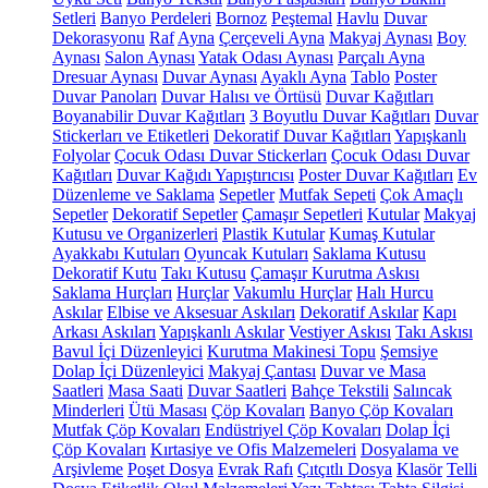
Setleri
Banyo Perdeleri
Bornoz
Peştemal
Havlu
Duvar
Dekorasyonu
Raf
Ayna
Çerçeveli Ayna
Makyaj Aynası
Boy
Aynası
Salon Aynası
Yatak Odası Aynası
Parçalı Ayna
Dresuar Aynası
Duvar Aynası
Ayaklı Ayna
Tablo
Poster
Duvar Panoları
Duvar Halısı ve Örtüsü
Duvar Kağıtları
Boyanabilir Duvar Kağıtları
3 Boyutlu Duvar Kağıtları
Duvar
Stickerları ve Etiketleri
Dekoratif Duvar Kağıtları
Yapışkanlı
Folyolar
Çocuk Odası Duvar Stickerları
Çocuk Odası Duvar
Kağıtları
Duvar Kağıdı Yapıştırıcısı
Poster Duvar Kağıtları
Ev
Düzenleme ve Saklama
Sepetler
Mutfak Sepeti
Çok Amaçlı
Sepetler
Dekoratif Sepetler
Çamaşır Sepetleri
Kutular
Makyaj
Kutusu ve Organizerleri
Plastik Kutular
Kumaş Kutular
Ayakkabı Kutuları
Oyuncak Kutuları
Saklama Kutusu
Dekoratif Kutu
Takı Kutusu
Çamaşır Kurutma Askısı
Saklama Hurçları
Hurçlar
Vakumlu Hurçlar
Halı Hurcu
Askılar
Elbise ve Aksesuar Askıları
Dekoratif Askılar
Kapı
Arkası Askıları
Yapışkanlı Askılar
Vestiyer Askısı
Takı Askısı
Bavul İçi Düzenleyici
Kurutma Makinesi Topu
Şemsiye
Dolap İçi Düzenleyici
Makyaj Çantası
Duvar ve Masa
Saatleri
Masa Saati
Duvar Saatleri
Bahçe Tekstili
Salıncak
Minderleri
Ütü Masası
Çöp Kovaları
Banyo Çöp Kovaları
Mutfak Çöp Kovaları
Endüstriyel Çöp Kovaları
Dolap İçi
Çöp Kovaları
Kırtasiye ve Ofis Malzemeleri
Dosyalama ve
Arşivleme
Poşet Dosya
Evrak Rafı
Çıtçıtlı Dosya
Klasör
Telli