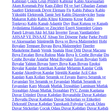
Kabloları
Çoklu Grup Prizleri
Kablolar
Kablo Aksesuarları
Akım Korumalı Priz
Kapı Zilleri
Pil ve Şarj Cihazları
Zaman
Saatleri
Elektronik Devre Elemanı
Fiş
Kablo Pabucu
Kablo
Yüksüğü
Elektronik Tamir Seti
Kablo Düzenleyiciler
Susta
Makaron Kablo
Kablo Klipsi
Klemens
Kroşe
Kablo
Toplayıcı
Kablo Kanalı
Adaptör
Duy
Buat Kutusu ve Kapağı
Aydınlatma Halatları ve Zincirleri
Enerji Sistemleri
Güneş
Paneli
Lityum Akü
Jel Akü
İnverter
Tavan Vantilatörleri
AHŞAP VE İNŞAAT
Ahşap Yer Döşeme
Parke
Parke Profil
ve Aksesuarları
Süpürgelik
Boya ve Boya Malzemeleri
Hobi
Boyaları
Tempare Boyası
Boya Malzemeleri
Tinerler
Maskeleme Bandı
Vernik
Spatula
Hışır Örtü
Duvar Macunu
Boya Fırçaları
Boya Rulosu
Mala
Boya
İç Cephe Boyalar
Dış
Cephe Boyalar
Astarlar
Metal Boyaları
Tavan Boyaları
Yağlı
Boyalar
Yalıtım Boyası
Sprey Boya
Kapı Boyası
Epoksi
Boyalar
Kapılar
Amerikan Kapılar
Melamin Kapılar
Çelik
Kapılar
Akordiyon Kapılar
Sürgülü Kapılar
Acil Çıkış
Kapıları
Kapı Kolları
Seramik ve Fayans
Banyo Seramik ve
Fayansları
Yer Seramik ve Fayansları
Mutfak Seramik ve
Fayansları
Karo
Mozaik
Mutfak Tezgahları
Laminant Mutfak
Tezgahları
Ahşap Mutfak Tezgahları
PVC Zemin Kaplama
Duvar Ürünleri
Duvar Kağıtları
Boyanabilir Duvar Kağıtları
3 Boyutlu Duvar Kağıtları
Duvar Stickerları ve Etiketleri
Dekoratif Duvar Kağıtları
Yapışkanlı Folyolar
Çocuk Odası
Duvar Stickerları
Çocuk Odası Duvar Kağıtları
Duvar Kağıdı