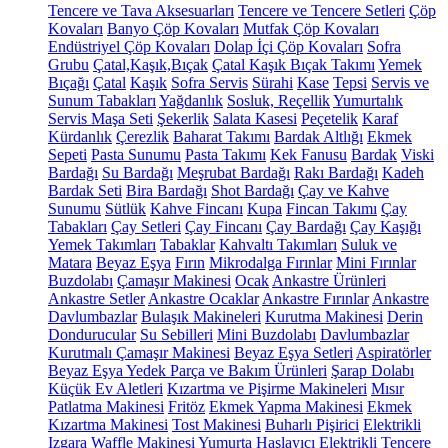
Tencere ve Tava Aksesuarları
Tencere ve Tencere Setleri
Çöp
Kovaları
Banyo Çöp Kovaları
Mutfak Çöp Kovaları
Endüstriyel Çöp Kovaları
Dolap İçi Çöp Kovaları
Sofra
Grubu
Çatal,Kaşık,Bıçak
Çatal Kaşık Bıçak Takımı
Yemek
Bıçağı
Çatal
Kaşık
Sofra Servis
Sürahi
Kase
Tepsi
Servis ve
Sunum Tabakları
Yağdanlık
Sosluk, Reçellik
Yumurtalık
Servis Maşa Seti
Şekerlik
Salata Kasesi
Peçetelik
Karaf
Kürdanlık
Çerezlik
Baharat Takımı
Bardak Altlığı
Ekmek
Sepeti
Pasta Sunumu
Pasta Takımı
Kek Fanusu
Bardak
Viski
Bardağı
Su Bardağı
Meşrubat Bardağı
Rakı Bardağı
Kadeh
Bardak Seti
Bira Bardağı
Shot Bardağı
Çay ve Kahve
Sunumu
Sütlük
Kahve Fincanı
Kupa
Fincan Takımı
Çay
Tabakları
Çay Setleri
Çay Fincanı
Çay Bardağı
Çay Kaşığı
Yemek Takımları
Tabaklar
Kahvaltı Takımları
Suluk ve
Matara
Beyaz Eşya
Fırın
Mikrodalga Fırınlar
Mini Fırınlar
Buzdolabı
Çamaşır Makinesi
Ocak
Ankastre Ürünleri
Ankastre Setler
Ankastre Ocaklar
Ankastre Fırınlar
Ankastre
Davlumbazlar
Bulaşık Makineleri
Kurutma Makinesi
Derin
Dondurucular
Su Sebilleri
Mini Buzdolabı
Davlumbazlar
Kurutmalı Çamaşır Makinesi
Beyaz Eşya Setleri
Aspiratörler
Beyaz Eşya Yedek Parça ve Bakım Ürünleri
Şarap Dolabı
Küçük Ev Aletleri
Kızartma ve Pişirme Makineleri
Mısır
Patlatma Makinesi
Fritöz
Ekmek Yapma Makinesi
Ekmek
Kızartma Makinesi
Tost Makinesi
Buharlı Pişirici
Elektrikli
Izgara
Waffle Makinesi
Yumurta Haşlayıcı
Elektrikli Tencere