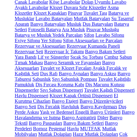
Çanak Lavabolar
Köşe Lavabolar
Dolap Uyumlu Lavabo
Ayaklı Lavabolar
Klozet
Duvara Sıfır Klozetler
Asma
Klozetler
Klozet Kapakları
Pisuvar
Tuvalet Taşı
Batarya ve
Musluklar
Lavabo Bataryaları
Mutfak Bataryaları
Su Tasarruf
Aparatı
Banyo Bataryaları
Musluk
Duş Bataryaları
Batarya
Setleri
Fotoselli Batarya
Ara Musluk
Pisuvar Musluğu
Batarya ve Musluk Yedek Parçaları
Sifon
Lavabo Sifonu
Eviye Sifonu
Yer Sifonu
Sifon Aksesuarları ve Parçaları
Rezervuar ve Aksesuarları
Rezervuar Kumanda Paneli
Rezervuar Seti
Rezervuar İç Takımı
Banyo Bakım Setleri
Yara Bandı
Lif ve Süngerler
Sıcak Su Torbası
Cımbız
Sabun
Tırnak Makası
Banyo Seramik ve Fayansları
Banyo
Aksesuarları
Tuvalet ve Klozet Fırçaları
Ayaklı Fırçalık ve
Kağıtlık Seti
Duş Rafı
Banyo Aynaları
Banyo Askısı
Banyo
Taburesi
Sabunluk
Sıvı Sabunluk Pompası
Tuvalet Kağıtlığı
Pamukluk
Diş Fırçası Koruma Kabı
Diş Macunu Kutusu
Dispenserler
Sıvı Sabun Dispenseri
Tuvalet Kağıdı Dispenseri
Havlu Dispenseri
Klozet Kapak Örtüsü Dispenseri
El
Kurutma Cihazları
Banyo Etajeri
Banyo Düzenleyicileri
Banyo Seti
Diş Fırçalık
Havluluk
Banyo Kaydırmazı
Duş
Perde Askısı
Yaşlı ve Bedensel Engelli Banyo Ürünleri
Banyo
Havalandırma ve Isıtma
Banyo Aspiratörü
Diğer
Banyo
Tekstil
Banyo Paspasları
Banyo Bakım Setleri
Banyo
Perdeleri
Bornoz
Peştemal
Havlu
MUTFAK
Mutfak
Mobilyaları
Mutfak Dolapları
Hazır Mutfak Dolapları
Çok