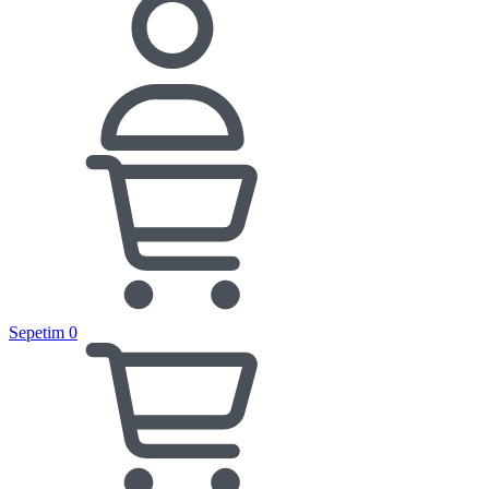
Sepetim
0