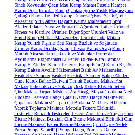
Sinek Kovucular
Çadır Matı
Kamp Masası
Pusula
Kampet
Kamp Duşu
Isıtıcılar
Kamp Çantası
Şişme Yastık
Magnezyum
Çubuğu
Kamp Tuvaleti
Kamp Taburesi
Şişme Yatak
Çadır
Aksesuarı
Sırt Çantası
Hayatta Kalma Malzemeleri
Spor
Aletleri
Pilates, Yoga ve Jimnastik
Ağırlık ve Halter Ürünleri
Fitness ve Kardiyo Ürünleri
Diğer Spor Ürünleri
Valiz ve
Bavul
Kamp Mutfak Malzemeleri
Termal Çanta
Matara
Kamp Yemek Pişirme Seti
Kamp Buzluk ve Soğutucu
Ürünler
Kamp Demliği
Kamp Tavası
Kamp Ocağı
Kamp
Mutfak Aksesuarları
Çakmak ve Yakıcılar
Termoslar
Aydınlatma Ekipmanları
El Feneri
Işıldak
Kafa Lambası
Kamp El Aletleri
Kamp Testeresi
Kamp Küreği
Kamp Bıçağı
Kamp Baltası
Avcılık Malzemeleri
Balık Av Malzemeleri
Bisiklet ve Scooter
Bisiklet
Elektrikli Scooter
Bahçe Aletleri
Çapa
Kürek
Bahçe Eldiveni
Tırmık
Budama Makası
Aşı
Makası
Fide Dikici ve Sökücü
Orak
Bahçe El Aleti Setleri
Çim Makası
Tırpan Misinası
Aşı Bıçağı
Meyve Toplama Aleti
Budama Testeresi
Bahçe Çatalı
Kazma
Bahçe Makineleri
Çapalama Makinesi
Tırpan
Çit Budama Makinesi
Hidrofor
Yaprak Toplama Makinesi
Motorlu Testere
Elektrikli
Testereler
Benzinli Testereler
Testere Zincirleri ve Yağları
Çim
Biçme Makinesi
Benzinli Çim Biçme Makinesi
Elektrikli Çim
Biçme Makinesi
Kenar Kesme Makinesi
Çim Biçme Yedek
Parça
Pompa
Santrifüj Pompa
Dalgıç Pompası
Bahçe