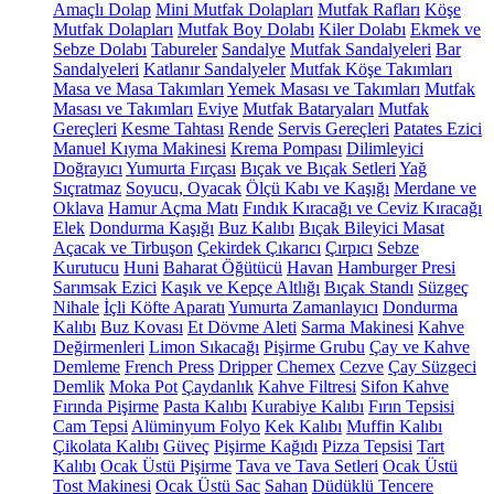
Amaçlı Dolap
Mini Mutfak Dolapları
Mutfak Rafları
Köşe
Mutfak Dolapları
Mutfak Boy Dolabı
Kiler Dolabı
Ekmek ve
Sebze Dolabı
Tabureler
Sandalye
Mutfak Sandalyeleri
Bar
Sandalyeleri
Katlanır Sandalyeler
Mutfak Köşe Takımları
Masa ve Masa Takımları
Yemek Masası ve Takımları
Mutfak
Masası ve Takımları
Eviye
Mutfak Bataryaları
Mutfak
Gereçleri
Kesme Tahtası
Rende
Servis Gereçleri
Patates Ezici
Manuel Kıyma Makinesi
Krema Pompası
Dilimleyici
Doğrayıcı
Yumurta Fırçası
Bıçak ve Bıçak Setleri
Yağ
Sıçratmaz
Soyucu, Oyacak
Ölçü Kabı ve Kaşığı
Merdane ve
Oklava
Hamur Açma Matı
Fındık Kıracağı ve Ceviz Kıracağı
Elek
Dondurma Kaşığı
Buz Kalıbı
Bıçak Bileyici Masat
Açacak ve Tirbuşon
Çekirdek Çıkarıcı
Çırpıcı
Sebze
Kurutucu
Huni
Baharat Öğütücü
Havan
Hamburger Presi
Sarımsak Ezici
Kaşık ve Kepçe Altlığı
Bıçak Standı
Süzgeç
Nihale
İçli Köfte Aparatı
Yumurta Zamanlayıcı
Dondurma
Kalıbı
Buz Kovası
Et Dövme Aleti
Sarma Makinesi
Kahve
Değirmenleri
Limon Sıkacağı
Pişirme Grubu
Çay ve Kahve
Demleme
French Press
Dripper
Chemex
Cezve
Çay Süzgeci
Demlik
Moka Pot
Çaydanlık
Kahve Filtresi
Sifon Kahve
Fırında Pişirme
Pasta Kalıbı
Kurabiye Kalıbı
Fırın Tepsisi
Cam Tepsi
Alüminyum Folyo
Kek Kalıbı
Muffin Kalıbı
Çikolata Kalıbı
Güveç
Pişirme Kağıdı
Pizza Tepsisi
Tart
Kalıbı
Ocak Üstü Pişirme
Tava ve Tava Setleri
Ocak Üstü
Tost Makinesi
Ocak Üstü Sac
Sahan
Düdüklü Tencere