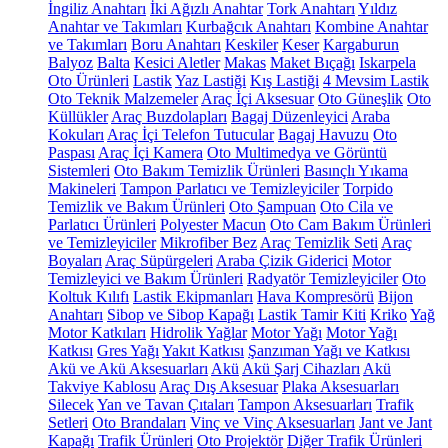
İngiliz Anahtarı
İki Ağızlı Anahtar
Tork Anahtarı
Yıldız
Anahtar ve Takımları
Kurbağcık Anahtarı
Kombine Anahtar
ve Takımları
Boru Anahtarı
Keskiler
Keser
Kargaburun
Balyoz
Balta
Kesici Aletler
Makas
Maket Bıçağı
Iskarpela
Oto Ürünleri
Lastik
Yaz Lastiği
Kış Lastiği
4 Mevsim Lastik
Oto Teknik Malzemeler
Araç İçi Aksesuar
Oto Güneşlik
Oto
Küllükler
Araç Buzdolapları
Bagaj Düzenleyici
Araba
Kokuları
Araç İçi Telefon Tutucular
Bagaj Havuzu
Oto
Paspası
Araç İçi Kamera
Oto Multimedya ve Görüntü
Sistemleri
Oto Bakım Temizlik Ürünleri
Basınçlı Yıkama
Makineleri
Tampon Parlatıcı ve Temizleyiciler
Torpido
Temizlik ve Bakım Ürünleri
Oto Şampuan
Oto Cila ve
Parlatıcı Ürünleri
Polyester Macun
Oto Cam Bakım Ürünleri
ve Temizleyiciler
Mikrofiber Bez
Araç Temizlik Seti
Araç
Boyaları
Araç Süpürgeleri
Araba Çizik Giderici
Motor
Temizleyici ve Bakım Ürünleri
Radyatör Temizleyiciler
Oto
Koltuk Kılıfı
Lastik Ekipmanları
Hava Kompresörü
Bijon
Anahtarı
Sibop ve Sibop Kapağı
Lastik Tamir Kiti
Kriko
Yağ
Motor Katkıları
Hidrolik Yağlar
Motor Yağı
Motor Yağı
Katkısı
Gres Yağı
Yakıt Katkısı
Şanzıman Yağı ve Katkısı
Akü ve Akü Aksesuarları
Akü
Akü Şarj Cihazları
Akü
Takviye Kablosu
Araç Dış Aksesuar
Plaka Aksesuarları
Silecek
Yan ve Tavan Çıtaları
Tampon Aksesuarları
Trafik
Setleri
Oto Brandaları
Vinç ve Vinç Aksesuarları
Jant ve Jant
Kapağı
Trafik Ürünleri
Oto Projektör
Diğer Trafik Ürünleri