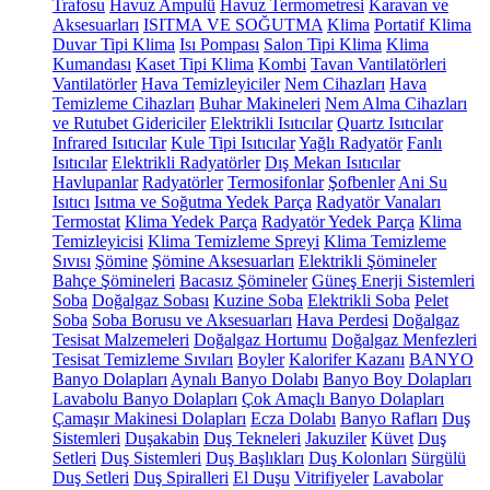
Trafosu
Havuz Ampulü
Havuz Termometresi
Karavan ve
Aksesuarları
ISITMA VE SOĞUTMA
Klima
Portatif Klima
Duvar Tipi Klima
Isı Pompası
Salon Tipi Klima
Klima
Kumandası
Kaset Tipi Klima
Kombi
Tavan Vantilatörleri
Vantilatörler
Hava Temizleyiciler
Nem Cihazları
Hava
Temizleme Cihazları
Buhar Makineleri
Nem Alma Cihazları
ve Rutubet Gidericiler
Elektrikli Isıtıcılar
Quartz Isıtıcılar
Infrared Isıtıcılar
Kule Tipi Isıtıcılar
Yağlı Radyatör
Fanlı
Isıtıcılar
Elektrikli Radyatörler
Dış Mekan Isıtıcılar
Havlupanlar
Radyatörler
Termosifonlar
Şofbenler
Ani Su
Isıtıcı
Isıtma ve Soğutma Yedek Parça
Radyatör Vanaları
Termostat
Klima Yedek Parça
Radyatör Yedek Parça
Klima
Temizleyicisi
Klima Temizleme Spreyi
Klima Temizleme
Sıvısı
Şömine
Şömine Aksesuarları
Elektrikli Şömineler
Bahçe Şömineleri
Bacasız Şömineler
Güneş Enerji Sistemleri
Soba
Doğalgaz Sobası
Kuzine Soba
Elektrikli Soba
Pelet
Soba
Soba Borusu ve Aksesuarları
Hava Perdesi
Doğalgaz
Tesisat Malzemeleri
Doğalgaz Hortumu
Doğalgaz Menfezleri
Tesisat Temizleme Sıvıları
Boyler
Kalorifer Kazanı
BANYO
Banyo Dolapları
Aynalı Banyo Dolabı
Banyo Boy Dolapları
Lavabolu Banyo Dolapları
Çok Amaçlı Banyo Dolapları
Çamaşır Makinesi Dolapları
Ecza Dolabı
Banyo Rafları
Duş
Sistemleri
Duşakabin
Duş Tekneleri
Jakuziler
Küvet
Duş
Setleri
Duş Sistemleri
Duş Başlıkları
Duş Kolonları
Sürgülü
Duş Setleri
Duş Spiralleri
El Duşu
Vitrifiyeler
Lavabolar