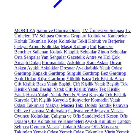
MOBİLYA
Salon ve Oturma Odası
TV Ünitesi ve Sehpası
Tv
Üniteleri
TV Sehpası
Oturma Grupları
Koltuk ve Kanepeler
Koltuk Takımları
Köşe Koltuklar
Tekli Koltuk ve Berjerler
Çekyat
Armut Koltuklar
Masaj Koltuğu
Puf
Bank ve
Benchler
Sallanan Koltuk
Kitaplık
Sehpalar
Zigon Sehpalar
Orta Sehpalar
Yan Sehpalar
Gazetelik
Antre ve Hol
Çok
Amaçlı Dolap
Portmantolar
Askılıklar
Kapı Askısı
Duvar
Askısı
Ayaklı Askılıklar
Dresuar
Ayakkabılık
Yatak Odası
Gardırop
Kapaklı Gardırop
Sürgülü Gardırop
Bez Gardırop
Açık Dolap
Köşe Gardırop
Yüklük
Baza
Tek Kişilik Baza
Çift Kişilik Baza
Yatak Başlığı
Çift Kişilik Yatak Başlığı
Tek
Kişilik Yatak Başlığı
Yatak
Çift Kişilik Yatak
Tek Kişilik
Yatak
Hasta Yatağı
Yatak Pedi & Şiltesi
Karyola
Tek Kişilik
Karyola
Çift Kişilik Karyola
Şifonyerler
Komodin
Yatak
Odası Takımları
Makyaj Masası
Takı Dolabı
Sandık
Paravan
Ofis ve Çalışma Mobilyaları
Çalışma ve Bilgisayar Masası
Oyuncu Koltukları
Çalışma ve Ofis Sandalyeleri
Keson
Ofis
Dolabı
Ofis Koltukları ve Kanepeleri
Ayaklı Küllükler
Laptop
Sehpası
Oyuncu Masası
Toplantı Masası
Ofis Masası ve
Takımları
Yemek Odası
Yemek Odası Takımları
Vitrin
Yemek