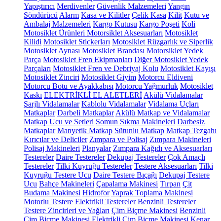
Yapıştırıcı
Merdivenler
Güvenlik Malzemeleri
Yangın
Söndürücü
Alarm
Kasa ve Kilitler
Çelik Kasa
Kilit
Kutu ve
Ambalaj Malzemeleri
Kargo Kutusu
Kargo Poşeti
Koli
Motosiklet Ürünleri
Motorsiklet Aksesuarları
Motosiklet
Kilidi
Motosiklet Stickerları
Motosiklet Rüzgarlık ve Siperlik
Motosiklet Aynası
Motosiklet Brandası
Motorsiklet Yedek
Parça
Motosiklet Fren Ekipmanları
Diğer Motosiklet Yedek
Parçaları
Motosiklet Fren ve Debriyaj Kolu
Motosiklet Kayışı
Motosiklet Zinciri
Motosiklet Giyim
Motorcu Eldiveni
Motorcu Botu ve Ayakkabısı
Motorcu Yağmurluk
Motosiklet
Kaskı
ELEKTRİKLİ EL ALETLERİ
Akülü Vidalamalar
Şarjlı Vidalamalar
Kablolu Vidalamalar
Vidalama Uçları
Matkaplar
Darbeli Matkaplar
Akülü Matkap ve Vidalamalar
Matkap Ucu ve Setleri
Somun Sıkma Makineleri
Darbesiz
Matkaplar
Manyetik Matkap
Sütunlu Matkap
Matkap Tezgahı
Kırıcılar ve Deliciler
Zımpara ve Polisaj
Zımpara Makineleri
Polisaj Makineleri
Planyalar
Zımpara Kağıdı ve Aksesuarları
Testereler
Daire Testereler
Dekupaj Testereler
Çok Amaçlı
Testereler
Tilki Kuyruğu Testereler
Testere Aksesuarları
Tilki
Kuyruğu Testere Ucu
Daire Testere Bıçağı
Dekupaj Testere
Ucu
Bahçe Makineleri
Çapalama Makinesi
Tırpan
Çit
Budama Makinesi
Hidrofor
Yaprak Toplama Makinesi
Motorlu Testere
Elektrikli Testereler
Benzinli Testereler
Testere Zincirleri ve Yağları
Çim Biçme Makinesi
Benzinli
Çim Biçme Makinesi
Elektrikli Çim Biçme Makinesi
Kenar