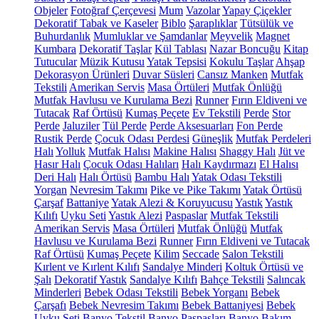
Objeler
Fotoğraf Çerçevesi
Mum
Vazolar
Yapay Çiçekler
Dekoratif Tabak ve Kaseler
Biblo
Şaraplıklar
Tütsülük ve
Buhurdanlık
Mumluklar ve Şamdanlar
Meyvelik
Magnet
Kumbara
Dekoratif Taşlar
Kül Tablası
Nazar Boncuğu
Kitap
Tutucular
Müzik Kutusu
Yatak Tepsisi
Kokulu Taşlar
Ahşap
Dekorasyon Ürünleri
Duvar Süsleri
Cansız Manken
Mutfak
Tekstili
Amerikan Servis
Masa Örtüleri
Mutfak Önlüğü
Mutfak Havlusu ve Kurulama Bezi
Runner
Fırın Eldiveni ve
Tutacak
Raf Örtüsü
Kumaş Peçete
Ev Tekstili
Perde
Stor
Perde
Jaluziler
Tül Perde
Perde Aksesuarları
Fon Perde
Rustik Perde
Çocuk Odası Perdesi
Güneşlik
Mutfak Perdeleri
Halı
Yolluk
Mutfak Halısı
Makine Halısı
Shaggy Halı
Jüt ve
Hasır Halı
Çocuk Odası Halıları
Halı Kaydırmazı
El Halısı
Deri Halı
Halı Örtüsü
Bambu Halı
Yatak Odası Tekstili
Yorgan
Nevresim Takımı
Pike ve Pike Takımı
Yatak Örtüsü
Çarşaf
Battaniye
Yatak Alezi & Koruyucusu
Yastık
Yastık
Kılıfı
Uyku Seti
Yastık Alezi
Paspaslar
Mutfak Tekstili
Amerikan Servis
Masa Örtüleri
Mutfak Önlüğü
Mutfak
Havlusu ve Kurulama Bezi
Runner
Fırın Eldiveni ve Tutacak
Raf Örtüsü
Kumaş Peçete
Kilim
Seccade
Salon Tekstili
Kırlent ve Kırlent Kılıfı
Sandalye Minderi
Koltuk Örtüsü ve
Şalı
Dekoratif Yastık
Sandalye Kılıfı
Bahçe Tekstili
Salıncak
Minderleri
Bebek Odası Tekstili
Bebek Yorganı
Bebek
Çarşafı
Bebek Nevresim Takımı
Bebek Battaniyesi
Bebek
Uyku Seti
Banyo Tekstil
Banyo Paspasları
Banyo Bakım