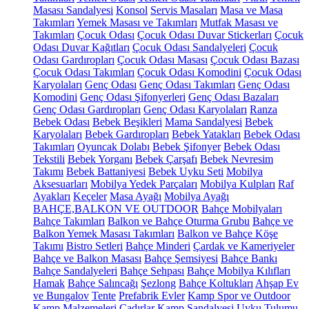
Masası Sandalyesi
Konsol
Servis Masaları
Masa ve Masa
Takımları
Yemek Masası ve Takımları
Mutfak Masası ve
Takımları
Çocuk Odası
Çocuk Odası Duvar Stickerları
Çocuk
Odası Duvar Kağıtları
Çocuk Odası Sandalyeleri
Çocuk
Odası Gardıropları
Çocuk Odası Masası
Çocuk Odası Bazası
Çocuk Odası Takımları
Çocuk Odası Komodini
Çocuk Odası
Karyolaları
Genç Odası
Genç Odası Takımları
Genç Odası
Komodini
Genç Odası Şifonyerleri
Genç Odası Bazaları
Genç Odası Gardıropları
Genç Odası Karyolaları
Ranza
Bebek Odası
Bebek Beşikleri
Mama Sandalyesi
Bebek
Karyolaları
Bebek Gardıropları
Bebek Yatakları
Bebek Odası
Takımları
Oyuncak Dolabı
Bebek Şifonyer
Bebek Odası
Tekstili
Bebek Yorganı
Bebek Çarşafı
Bebek Nevresim
Takımı
Bebek Battaniyesi
Bebek Uyku Seti
Mobilya
Aksesuarları
Mobilya Yedek Parçaları
Mobilya Kulpları
Raf
Ayakları
Keçeler
Masa Ayağı
Mobilya Ayağı
BAHÇE,BALKON VE OUTDOOR
Bahçe Mobilyaları
Bahçe Takımları
Balkon ve Bahçe Oturma Grubu
Bahçe ve
Balkon Yemek Masası Takımları
Balkon ve Bahçe Köşe
Takımı
Bistro Setleri
Bahçe Minderi
Çardak ve Kameriyeler
Bahçe ve Balkon Masası
Bahçe Şemsiyesi
Bahçe Bankı
Bahçe Sandalyeleri
Bahçe Sehpası
Bahçe Mobilya Kılıfları
Hamak
Bahçe Salıncağı
Şezlong
Bahçe Koltukları
Ahşap Ev
ve Bungalov
Tente
Prefabrik Evler
Kamp Spor ve Outdoor
Kamp Malzemeleri
Çadırlar
Kamp Sandalyesi
Uyku Tulumu