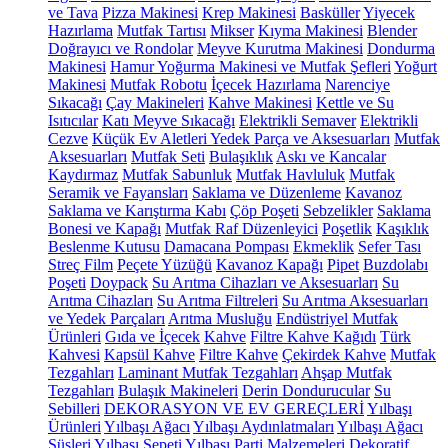
ve Tava
Pizza Makinesi
Krep Makinesi
Basküller
Yiyecek
Hazırlama
Mutfak Tartısı
Mikser
Kıyma Makinesi
Blender
Doğrayıcı ve Rondolar
Meyve Kurutma Makinesi
Dondurma
Makinesi
Hamur Yoğurma Makinesi ve Mutfak Şefleri
Yoğurt
Makinesi
Mutfak Robotu
İçecek Hazırlama
Narenciye
Sıkacağı
Çay Makineleri
Kahve Makinesi
Kettle ve Su
Isıtıcılar
Katı Meyve Sıkacağı
Elektrikli Semaver
Elektrikli
Cezve
Küçük Ev Aletleri Yedek Parça ve Aksesuarları
Mutfak
Aksesuarları
Mutfak Seti
Bulaşıklık
Askı ve Kancalar
Kaydırmaz
Mutfak Sabunluk
Mutfak Havluluk
Mutfak
Seramik ve Fayansları
Saklama ve Düzenleme
Kavanoz
Saklama ve Karıştırma Kabı
Çöp Poşeti
Sebzelikler
Saklama
Bonesi ve Kapağı
Mutfak Raf Düzenleyici
Poşetlik
Kaşıklık
Beslenme Kutusu
Damacana Pompası
Ekmeklik
Sefer Tası
Streç Film
Peçete Yüzüğü
Kavanoz Kapağı
Pipet
Buzdolabı
Poşeti
Doypack
Su Arıtma Cihazları ve Aksesuarları
Su
Arıtma Cihazları
Su Arıtma Filtreleri
Su Arıtma Aksesuarları
ve Yedek Parçaları
Arıtma Musluğu
Endüstriyel Mutfak
Ürünleri
Gıda ve İçecek
Kahve
Filtre Kahve Kağıdı
Türk
Kahvesi
Kapsül Kahve
Filtre Kahve
Çekirdek Kahve
Mutfak
Tezgahları
Laminant Mutfak Tezgahları
Ahşap Mutfak
Tezgahları
Bulaşık Makineleri
Derin Dondurucular
Su
Sebilleri
DEKORASYON VE EV GEREÇLERİ
Yılbaşı
Ürünleri
Yılbaşı Ağacı
Yılbaşı Aydınlatmaları
Yılbaşı Ağacı
Süsleri
Yılbaşı Sepeti
Yılbaşı Parti Malzemeleri
Dekoratif