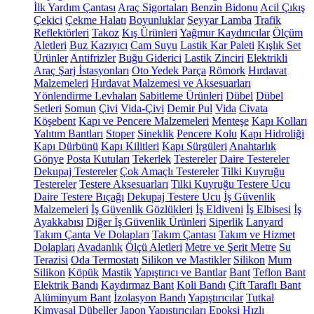
İlk Yardım Çantası
Araç Sigortaları
Benzin Bidonu
Acil Çıkış
Çekici
Çekme Halatı
Boyunluklar
Seyyar Lamba
Trafik
Reflektörleri
Takoz
Kış Ürünleri
Yağmur Kaydırıcılar
Ölçüm
Aletleri
Buz Kazıyıcı
Cam Suyu
Lastik Kar Paleti
Kışlık Set
Ürünler
Antifrizler
Buğu Giderici
Lastik Zinciri
Elektrikli
Araç Şarj İstasyonları
Oto Yedek Parça
Römork
Hırdavat
Malzemeleri
Hırdavat Malzemesi ve Aksesuarları
Yönlendirme Levhaları
Sabitleme Ürünleri
Dübel
Dübel
Setleri
Somun
Çivi
Vida-Çivi
Demir Pul
Vida
Civata
Köşebent
Kapı ve Pencere Malzemeleri
Menteşe
Kapı Kolları
Yalıtım Bantları
Stoper
Sineklik
Pencere Kolu
Kapı Hidroliği
Kapı Dürbünü
Kapı Kilitleri
Kapı Sürgüleri
Anahtarlık
Gönye
Posta Kutuları
Tekerlek
Testereler
Daire Testereler
Dekupaj Testereler
Çok Amaçlı Testereler
Tilki Kuyruğu
Testereler
Testere Aksesuarları
Tilki Kuyruğu Testere Ucu
Daire Testere Bıçağı
Dekupaj Testere Ucu
İş Güvenlik
Malzemeleri
İş Güvenlik Gözlükleri
İş Eldiveni
İş Elbisesi
İş
Ayakkabısı
Diğer İş Güvenlik Ürünleri
Siperlik
Lanyard
Takım Çanta Ve Dolapları
Takım Çantası
Takım ve Hizmet
Dolapları
Avadanlık
Ölçü Aletleri
Metre ve Şerit Metre
Su
Terazisi
Oda Termostatı
Silikon ve Mastikler
Silikon
Mum
Silikon
Köpük
Mastik
Yapıştırıcı ve Bantlar
Bant
Teflon Bant
Elektrik Bandı
Kaydırmaz Bant
Koli Bandı
Çift Taraflı Bant
Alüminyum Bant
İzolasyon Bandı
Yapıştırıcılar
Tutkal
Kimyasal Dübeller
Japon Yapıştırıcıları
Epoksi
Hızlı