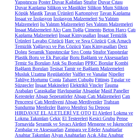
Yapıştırıcısı
Poster Duvar Kağıtları
Strafor
Duvar Çıtası
Duvar Kaplama
Silikon ve Mastikler
Silikon
Mum Silikon
Köpük
Mastik
Tavan Ürünleri
Kartonpiyer
Tavan Kaplama
İnşaat ve İzolasyon
İzolasyon Malzemeleri
Su Yalıtım
Malzemeleri
Isı Yalıtım Malzemeleri
Ses Yalıtım Malzemeleri
İnşaat Malzemeleri
Alçı
Cam Tuğla
Çimento
Beton Harcı
Çatı
Kaplama Malzemeleri
İnşaat Kimyasalları
İnşaat Temizlik
Ürünleri
Lavabo Çözücü
Harç ve Sıva Çözücü
Çok Amaçlı
Temizlik
Yağlayıcı ve Pas Çözücü
Yapı Kimyasalları
Derz
Dolgu
Seramik Yapıştırıcılar
Sıvı Conta
Strafor Yapıştırılar
Plastik Boru ve Ek Parçalar
Boru Bağlantı ve Aksesuarları
Temiz Su Boruları
Atık Su Boruları
PPRC Borular
Kombi
Bağlantı Boruları
Tesisat Tamir ve Bağlantı Malzemeleri
Musluk Uzatma
Regülatörler
Valfler ve Vanalar
Nipeller
Tahliye Hortumu
Conta
Taharet Çubuğu
Fittings
Tıpalar ve
Süzgeçler
İnşaat Makineleri
Elektrikli Vinçler
Taşıma
Arabaları
Caraskallar
Havlupanlar
Ahşaplar
Masif Paneller
Keresteler
Ahşap Seperatörler
Ahşap Çatı Malzemeleri
Çatı
Penceresi
Çatı Merdiveni
Ahşap Merdivenler
Trabzan
Sundurma
Menfezler
Banyo Menfezi
Su Deposu
HIRDAVAT EL ALETLERİ VE OTO
El Aletleri
Lokma ve
Lokma Takımları
Çekiç
El Testereleri
Kesici Grubu
Pense
Tornavida
Seramik ve Sıvacı Aletleri
Mengene ve İşkenceler
Zımbalar ve Aksesuarları
Zımpara ve Eğeler
Anahtarlar
Anahtar Takımları
Alyan Anahtarları
Açık Ağız Anahtar