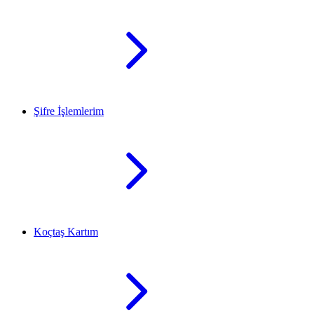
Şifre İşlemlerim
Koçtaş Kartım