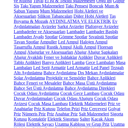
ve Rulosu
Tuval
El İşi & Tekstil Malzemeleri
Örgü İpi
Güpür
Şiş
Takı Yapım Malzemeleri
Takı Pensesi
Boncuk
Mum &
Sabun Yapımı
Mum Malzemeleri
Hobi Aletleri ve
Aksesuarları
Silikon Tabancaları
Diğer Hobi Aletleri
Taş
Boyama & Mozaik
AYDINLATMA VE ELEKTRİK
Ev
Aydınlatmaları
Avizeler
Sarkıt Avizeler
Plafonyer Avizeler
Lambaderler ve Aksesuarları
Lambader
Lambader Başlığı
Lambader Ayağı
Spotlar
Gömme Spotlar
Sıvaüstü Spotlar
Tavan Spotlar
Ampuller
Led Ampul
Halojen Ampul
Tasarruflu Ampul
Rustik Ampul
Akıllı Ampul
Floresan
Ampul
Abajurlar ve Aksesuarları
Abajur
Abajur Şapkaları
Abajur Ayaklığı
Fener ve Işıldaklar
Aplikler
Duvar Aplikleri
Tablo Aplikleri
Banyo Aplikleri
Lamba
Gece Lambaları
Masa
Lambaları
Led Şerit
Armatür
Led Armatür
Led Panel
Tezgah
Altı Aydınlatma
Bahçe Aydınlatma
Dış Mekan Aydınlatmalar
Solar Aydınlatma
Projektör ve Sensörler
Bahçe Aplikleri
Bahçe Feneri ve Meşaleler
Bahçe Masa Üstü Aydınlatma
Bahçe Set Üstü Aydınlatma
Bahçe Aydınlatma Direkleri
Çocuk Odası Aydınlatma
Çocuk Gece Lambası
Çocuk Odası
Duvar Aydınlatmaları
Çocuk Odası Abajuru
Çocuk Odası
Avizesi
Çocuk Masa Lambası
Elektrik Malzemeleri
Priz ve
Anahtarlar
Priz Kutusu
Telefon Prizi
Priz Çerçevesi
Golyat
Priz
Nümeris Priz
Priz
Anahtar Priz
Şalt Malzemeleri
Sigorta
Kutusu
Kontaktör
Elektrik Sigortası
Şalter
Kaçak Akım
Rölesi
Elektrik Sayacı
Uzatma Kablosu ve Grup Priz
Uzatma