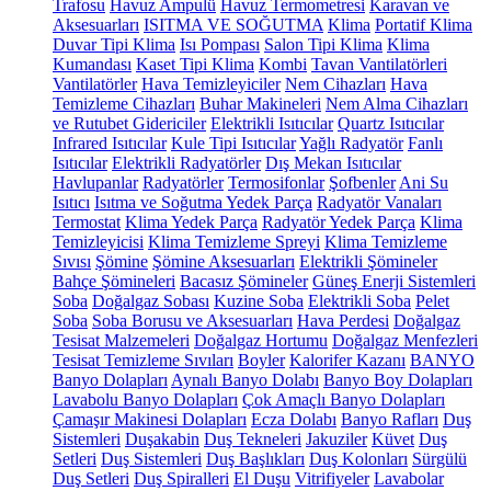
Trafosu
Havuz Ampulü
Havuz Termometresi
Karavan ve
Aksesuarları
ISITMA VE SOĞUTMA
Klima
Portatif Klima
Duvar Tipi Klima
Isı Pompası
Salon Tipi Klima
Klima
Kumandası
Kaset Tipi Klima
Kombi
Tavan Vantilatörleri
Vantilatörler
Hava Temizleyiciler
Nem Cihazları
Hava
Temizleme Cihazları
Buhar Makineleri
Nem Alma Cihazları
ve Rutubet Gidericiler
Elektrikli Isıtıcılar
Quartz Isıtıcılar
Infrared Isıtıcılar
Kule Tipi Isıtıcılar
Yağlı Radyatör
Fanlı
Isıtıcılar
Elektrikli Radyatörler
Dış Mekan Isıtıcılar
Havlupanlar
Radyatörler
Termosifonlar
Şofbenler
Ani Su
Isıtıcı
Isıtma ve Soğutma Yedek Parça
Radyatör Vanaları
Termostat
Klima Yedek Parça
Radyatör Yedek Parça
Klima
Temizleyicisi
Klima Temizleme Spreyi
Klima Temizleme
Sıvısı
Şömine
Şömine Aksesuarları
Elektrikli Şömineler
Bahçe Şömineleri
Bacasız Şömineler
Güneş Enerji Sistemleri
Soba
Doğalgaz Sobası
Kuzine Soba
Elektrikli Soba
Pelet
Soba
Soba Borusu ve Aksesuarları
Hava Perdesi
Doğalgaz
Tesisat Malzemeleri
Doğalgaz Hortumu
Doğalgaz Menfezleri
Tesisat Temizleme Sıvıları
Boyler
Kalorifer Kazanı
BANYO
Banyo Dolapları
Aynalı Banyo Dolabı
Banyo Boy Dolapları
Lavabolu Banyo Dolapları
Çok Amaçlı Banyo Dolapları
Çamaşır Makinesi Dolapları
Ecza Dolabı
Banyo Rafları
Duş
Sistemleri
Duşakabin
Duş Tekneleri
Jakuziler
Küvet
Duş
Setleri
Duş Sistemleri
Duş Başlıkları
Duş Kolonları
Sürgülü
Duş Setleri
Duş Spiralleri
El Duşu
Vitrifiyeler
Lavabolar