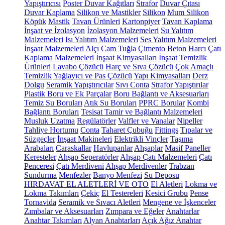
Yapıştırıcısı
Poster Duvar Kağıtları
Strafor
Duvar Çıtası
Duvar Kaplama
Silikon ve Mastikler
Silikon
Mum Silikon
Köpük
Mastik
Tavan Ürünleri
Kartonpiyer
Tavan Kaplama
İnşaat ve İzolasyon
İzolasyon Malzemeleri
Su Yalıtım
Malzemeleri
Isı Yalıtım Malzemeleri
Ses Yalıtım Malzemeleri
İnşaat Malzemeleri
Alçı
Cam Tuğla
Çimento
Beton Harcı
Çatı
Kaplama Malzemeleri
İnşaat Kimyasalları
İnşaat Temizlik
Ürünleri
Lavabo Çözücü
Harç ve Sıva Çözücü
Çok Amaçlı
Temizlik
Yağlayıcı ve Pas Çözücü
Yapı Kimyasalları
Derz
Dolgu
Seramik Yapıştırıcılar
Sıvı Conta
Strafor Yapıştırılar
Plastik Boru ve Ek Parçalar
Boru Bağlantı ve Aksesuarları
Temiz Su Boruları
Atık Su Boruları
PPRC Borular
Kombi
Bağlantı Boruları
Tesisat Tamir ve Bağlantı Malzemeleri
Musluk Uzatma
Regülatörler
Valfler ve Vanalar
Nipeller
Tahliye Hortumu
Conta
Taharet Çubuğu
Fittings
Tıpalar ve
Süzgeçler
İnşaat Makineleri
Elektrikli Vinçler
Taşıma
Arabaları
Caraskallar
Havlupanlar
Ahşaplar
Masif Paneller
Keresteler
Ahşap Seperatörler
Ahşap Çatı Malzemeleri
Çatı
Penceresi
Çatı Merdiveni
Ahşap Merdivenler
Trabzan
Sundurma
Menfezler
Banyo Menfezi
Su Deposu
HIRDAVAT EL ALETLERİ VE OTO
El Aletleri
Lokma ve
Lokma Takımları
Çekiç
El Testereleri
Kesici Grubu
Pense
Tornavida
Seramik ve Sıvacı Aletleri
Mengene ve İşkenceler
Zımbalar ve Aksesuarları
Zımpara ve Eğeler
Anahtarlar
Anahtar Takımları
Alyan Anahtarları
Açık Ağız Anahtar