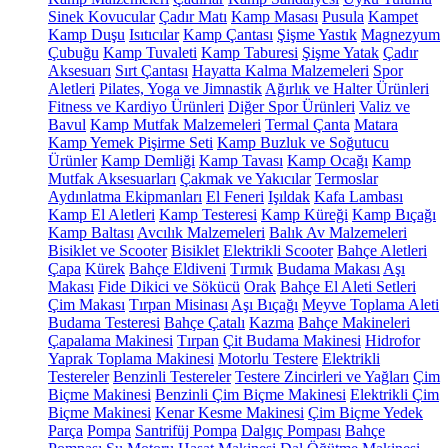
Sinek Kovucular
Çadır Matı
Kamp Masası
Pusula
Kampet
Kamp Duşu
Isıtıcılar
Kamp Çantası
Şişme Yastık
Magnezyum
Çubuğu
Kamp Tuvaleti
Kamp Taburesi
Şişme Yatak
Çadır
Aksesuarı
Sırt Çantası
Hayatta Kalma Malzemeleri
Spor
Aletleri
Pilates, Yoga ve Jimnastik
Ağırlık ve Halter Ürünleri
Fitness ve Kardiyo Ürünleri
Diğer Spor Ürünleri
Valiz ve
Bavul
Kamp Mutfak Malzemeleri
Termal Çanta
Matara
Kamp Yemek Pişirme Seti
Kamp Buzluk ve Soğutucu
Ürünler
Kamp Demliği
Kamp Tavası
Kamp Ocağı
Kamp
Mutfak Aksesuarları
Çakmak ve Yakıcılar
Termoslar
Aydınlatma Ekipmanları
El Feneri
Işıldak
Kafa Lambası
Kamp El Aletleri
Kamp Testeresi
Kamp Küreği
Kamp Bıçağı
Kamp Baltası
Avcılık Malzemeleri
Balık Av Malzemeleri
Bisiklet ve Scooter
Bisiklet
Elektrikli Scooter
Bahçe Aletleri
Çapa
Kürek
Bahçe Eldiveni
Tırmık
Budama Makası
Aşı
Makası
Fide Dikici ve Sökücü
Orak
Bahçe El Aleti Setleri
Çim Makası
Tırpan Misinası
Aşı Bıçağı
Meyve Toplama Aleti
Budama Testeresi
Bahçe Çatalı
Kazma
Bahçe Makineleri
Çapalama Makinesi
Tırpan
Çit Budama Makinesi
Hidrofor
Yaprak Toplama Makinesi
Motorlu Testere
Elektrikli
Testereler
Benzinli Testereler
Testere Zincirleri ve Yağları
Çim
Biçme Makinesi
Benzinli Çim Biçme Makinesi
Elektrikli Çim
Biçme Makinesi
Kenar Kesme Makinesi
Çim Biçme Yedek
Parça
Pompa
Santrifüj Pompa
Dalgıç Pompası
Bahçe