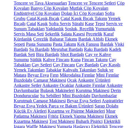
Tencere ve Tava Aksesuarları
Tencere ve Tencere Setleri
Çöp
Kovaları
Banyo Çöp Kovaları
Mutfak Çöp Kovaları
Endüstriyel Çöp Kovaları
Dolap İçi Çöp Kovaları
Sofra
Grubu
Çatal,Kaşık,Bıçak
Çatal Kaşık Bıçak Takımı
Yemek
Bıçağı
Çatal
Kaşık
Sofra Servis
Sürahi
Kase
Tepsi
Servis ve
Sunum Tabakları
Yağdanlık
Sosluk, Reçellik
Yumurtalık
Servis Maşa Seti
Şekerlik
Salata Kasesi
Peçetelik
Karaf
Kürdanlık
Çerezlik
Baharat Takımı
Bardak Altlığı
Ekmek
Sepeti
Pasta Sunumu
Pasta Takımı
Kek Fanusu
Bardak
Viski
Bardağı
Su Bardağı
Meşrubat Bardağı
Rakı Bardağı
Kadeh
Bardak Seti
Bira Bardağı
Shot Bardağı
Çay ve Kahve
Sunumu
Sütlük
Kahve Fincanı
Kupa
Fincan Takımı
Çay
Tabakları
Çay Setleri
Çay Fincanı
Çay Bardağı
Çay Kaşığı
Yemek Takımları
Tabaklar
Kahvaltı Takımları
Suluk ve
Matara
Beyaz Eşya
Fırın
Mikrodalga Fırınlar
Mini Fırınlar
Buzdolabı
Çamaşır Makinesi
Ocak
Ankastre Ürünleri
Ankastre Setler
Ankastre Ocaklar
Ankastre Fırınlar
Ankastre
Davlumbazlar
Bulaşık Makineleri
Kurutma Makinesi
Derin
Dondurucular
Su Sebilleri
Mini Buzdolabı
Davlumbazlar
Kurutmalı Çamaşır Makinesi
Beyaz Eşya Setleri
Aspiratörler
Beyaz Eşya Yedek Parça ve Bakım Ürünleri
Şarap Dolabı
Küçük Ev Aletleri
Kızartma ve Pişirme Makineleri
Mısır
Patlatma Makinesi
Fritöz
Ekmek Yapma Makinesi
Ekmek
Kızartma Makinesi
Tost Makinesi
Buharlı Pişirici
Elektrikli
Izgara
Waffle Makinesi
Yumurta Haşlayıcı
Elektrikli Tencere