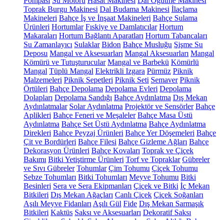
Pompası
Su Motoru
Hasat Makinesi
Dal Öğütme Makinesi
Toprak Burgu Makinesi
Dal Budama Makinesi
İlaçlama
Makineleri
Bahçe İş ve İnşaat Makineleri
Bahçe Sulama
Ürünleri
Hortumlar
Fıskiye ve Damlatıcılar
Hortum
Makaraları
Hortum Bağlantı Aparatları
Hortum Tabancaları
Su Zamanlayıcı
Sulaklar
Bidon
Bahçe Musluğu
Şişme Su
Deposu
Mangal ve Aksesuarları
Mangal Aksesuarları
Mangal
Kömürü ve Tutuşturucular
Mangal ve Barbekü
Kömürlü
Mangal
Tüplü Mangal
Elektrikli Izgara
Pürmüz
Piknik
Malzemeleri
Piknik Sepetleri
Piknik Seti
Semaver
Piknik
Örtüleri
Bahçe Depolama
Depolama Evleri
Depolama
Dolapları
Depolama Sandığı
Bahçe Aydınlatma
Dış Mekan
Aydınlatmalar
Solar Aydınlatma
Projektör ve Sensörler
Bahçe
Aplikleri
Bahçe Feneri ve Meşaleler
Bahçe Masa Üstü
Aydınlatma
Bahçe Set Üstü Aydınlatma
Bahçe Aydınlatma
Direkleri
Bahçe Peyzaj Ürünleri
Bahçe Yer Döşemeleri
Bahçe
Çit ve Bordürleri
Bahçe Filesi
Bahçe Gizleme Ağları
Bahçe
Dekorasyon Ürünleri
Bahçe Kovaları
Toprak ve Çiçek
Bakımı
Bitki Yetiştirme Ürünleri
Torf ve Topraklar
Gübreler
ve Sıvı Gübreler
Tohumlar
Çim Tohumu
Çiçek Tohumu
Sebze Tohumları
Bitki Tohumları
Meyve Tohumu
Bitki
Besinleri
Sera ve Sera Ekipmanları
Çiçek ve Bitki
İç Mekan
Bitkileri
Dış Mekan Ağaçları
Canlı Çiçek
Çiçek Soğanları
Aşılı Meyve Fidanları
Aşılı Gül
Fide
Dış Mekan Sarmaşık
Bitkileri
Kaktüs
Saksı ve Aksesuarları
Dekoratif Saksı