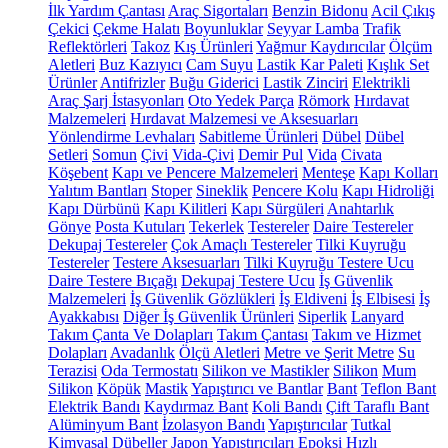
İlk Yardım Çantası
Araç Sigortaları
Benzin Bidonu
Acil Çıkış
Çekici
Çekme Halatı
Boyunluklar
Seyyar Lamba
Trafik
Reflektörleri
Takoz
Kış Ürünleri
Yağmur Kaydırıcılar
Ölçüm
Aletleri
Buz Kazıyıcı
Cam Suyu
Lastik Kar Paleti
Kışlık Set
Ürünler
Antifrizler
Buğu Giderici
Lastik Zinciri
Elektrikli
Araç Şarj İstasyonları
Oto Yedek Parça
Römork
Hırdavat
Malzemeleri
Hırdavat Malzemesi ve Aksesuarları
Yönlendirme Levhaları
Sabitleme Ürünleri
Dübel
Dübel
Setleri
Somun
Çivi
Vida-Çivi
Demir Pul
Vida
Civata
Köşebent
Kapı ve Pencere Malzemeleri
Menteşe
Kapı Kolları
Yalıtım Bantları
Stoper
Sineklik
Pencere Kolu
Kapı Hidroliği
Kapı Dürbünü
Kapı Kilitleri
Kapı Sürgüleri
Anahtarlık
Gönye
Posta Kutuları
Tekerlek
Testereler
Daire Testereler
Dekupaj Testereler
Çok Amaçlı Testereler
Tilki Kuyruğu
Testereler
Testere Aksesuarları
Tilki Kuyruğu Testere Ucu
Daire Testere Bıçağı
Dekupaj Testere Ucu
İş Güvenlik
Malzemeleri
İş Güvenlik Gözlükleri
İş Eldiveni
İş Elbisesi
İş
Ayakkabısı
Diğer İş Güvenlik Ürünleri
Siperlik
Lanyard
Takım Çanta Ve Dolapları
Takım Çantası
Takım ve Hizmet
Dolapları
Avadanlık
Ölçü Aletleri
Metre ve Şerit Metre
Su
Terazisi
Oda Termostatı
Silikon ve Mastikler
Silikon
Mum
Silikon
Köpük
Mastik
Yapıştırıcı ve Bantlar
Bant
Teflon Bant
Elektrik Bandı
Kaydırmaz Bant
Koli Bandı
Çift Taraflı Bant
Alüminyum Bant
İzolasyon Bandı
Yapıştırıcılar
Tutkal
Kimyasal Dübeller
Japon Yapıştırıcıları
Epoksi
Hızlı