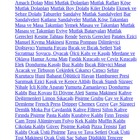
Amaçlı Dolap
Mini Mutfak Dolapları
Mutfak Rafları
Köşe
Mutfak Dolapları
Mutfak Boy Dolabı
Kiler Dolabı
Ekmek ve
Sebze Dolabı
Tabureler
Sandalye
Mutfak Sandalyeleri
Bar
Sandalyeleri
Katlanır Sandalyeler
Mutfak Köşe Takımları
Masa ve Masa Takımları
Yemek Masası ve Takımları
Mutfak
Masası ve Takımları
Eviye
Mutfak Bataryaları
Mutfak
Gereçleri
Kesme Tahtası
Rende
Servis Gereçleri
Patates Ezici
Manuel Kıyma Makinesi
Krema Pompası
Dilimleyici
Doğrayıcı
Yumurta Fırçası
Bıçak ve Bıçak Setleri
Yağ
Sıçratmaz
Soyucu, Oyacak
Ölçü Kabı ve Kaşığı
Merdane ve
Oklava
Hamur Açma Matı
Fındık Kıracağı ve Ceviz Kıracağı
Elek
Dondurma Kaşığı
Buz Kalıbı
Bıçak Bileyici Masat
Açacak ve Tirbuşon
Çekirdek Çıkarıcı
Çırpıcı
Sebze
Kurutucu
Huni
Baharat Öğütücü
Havan
Hamburger Presi
Sarımsak Ezici
Kaşık ve Kepçe Altlığı
Bıçak Standı
Süzgeç
Nihale
İçli Köfte Aparatı
Yumurta Zamanlayıcı
Dondurma
Kalıbı
Buz Kovası
Et Dövme Aleti
Sarma Makinesi
Kahve
Değirmenleri
Limon Sıkacağı
Pişirme Grubu
Çay ve Kahve
Demleme
French Press
Dripper
Chemex
Cezve
Çay Süzgeci
Demlik
Moka Pot
Çaydanlık
Kahve Filtresi
Sifon Kahve
Fırında Pişirme
Pasta Kalıbı
Kurabiye Kalıbı
Fırın Tepsisi
Cam Tepsi
Alüminyum Folyo
Kek Kalıbı
Muffin Kalıbı
Çikolata Kalıbı
Güveç
Pişirme Kağıdı
Pizza Tepsisi
Tart
Kalıbı
Ocak Üstü Pişirme
Tava ve Tava Setleri
Ocak Üstü
Tost Makinesi
Ocak Üstü Sac
Sahan
Düdüklü Tencere