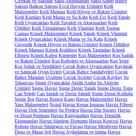
Çiçeklik ve Saksılık
Saksı Aksesuarları
Saksı Altlığı
Bahçe
Saksısı
Balkon Saksısı
Evcil Hayvan Ürünleri
Kedi
Malzemeleri
Kedi Maması
Kedi Hijyen ve Bakım Ürünleri
Kedi Kumları
Kedi Mama ve Su Kabı
Kedi Evi
Kedi Yatağı
Kedi Oyuncakları
Kedi Tuvaleti ve Aksesuarları
Kedi
Ödülleri
Kedi Tırmalaması
Kedi Vitamini
Kedi Taşıma
Çantası
Köpek Malzemeleri
Köpek Yatağı
Köpek Vitamini
Köpek Oyuncakları
Köpek Mama ve Su Kabı
Köpek
Güvenlik
Köpek Hijyen ve Bakım Ürünleri
Köpek Ödülleri
Köpek Maması
Köpek Kulübesi
Köpek Tasmaları
Köpek
Elbisesi
Köpek Kafesi
Kümesler
Kuş Malzemeleri
Kuş Sağlık
ve Bakım Ürünleri
Kuş Kafesleri ve Aksesuarları
Kuş Yemi
Kuş Suluk ve Yemlikleri
Çocuk Bahçe Oyuncakları
Kaydırak
ve Salıncak
Oyun Evleri
Çocuk Bahçe Sandalyeleri
Çocuk
Bahçe Masaları
Uçurtma
Çocuk Scooter
Çocuk Kaykay
Su
Tabancası
Şişme Oyuncaklar
Akülü Araba
Su Aktivite
Ürünleri
Şişme Havuz
Şişme Deniz Yatağı
Şişme Deniz Topu
Can Yeleği
Can Simidi ve Deniz Simidi
Şişme Deniz Kolluğu
Şişme Bot
Havuz Bonesi
Kano
Havuz Malzemeleri
Havuz
Yapı Malzemeleri
Nozul
Havuz Kenar Izgarası
Havuz Filtresi
Havuz Örtü Sistemleri
Su Perdesi
Havuz Dip Süzgeç
Havuz
ve Dozaj Pompası
Havuz Kimyasalları
Havuz Temizlik
Ekipmanları
Havuz Süpürge Hortumu
Havuz Kepçesi
Havuz
Robotu
Havuz Süpürgesi ve Fırçası
Havuz Merdiveni
Havuz
Duşu ve Masaj Jeti
Havuz Aydınlatma ve Isıtma
Havuz