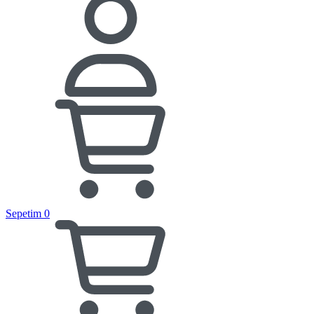
Sepetim
0