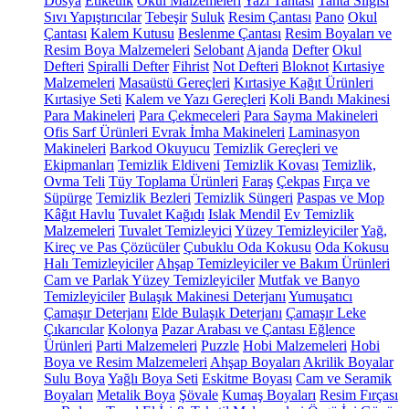
Dosya
Etiketlik
Okul Malzemeleri
Yazı Tahtası
Tahta Silgisi
Sıvı Yapıştırıcılar
Tebeşir
Suluk
Resim Çantası
Pano
Okul
Çantası
Kalem Kutusu
Beslenme Çantası
Resim Boyaları ve
Resim Boya Malzemeleri
Selobant
Ajanda
Defter
Okul
Defteri
Spiralli Defter
Fihrist
Not Defteri
Bloknot
Kırtasiye
Malzemeleri
Masaüstü Gereçleri
Kırtasiye Kağıt Ürünleri
Kırtasiye Seti
Kalem ve Yazı Gereçleri
Koli Bandı Makinesi
Para Makineleri
Para Çekmeceleri
Para Sayma Makineleri
Ofis Sarf Ürünleri
Evrak İmha Makineleri
Laminasyon
Makineleri
Barkod Okuyucu
Temizlik Gereçleri ve
Ekipmanları
Temizlik Eldiveni
Temizlik Kovası
Temizlik,
Ovma Teli
Tüy Toplama Ürünleri
Faraş
Çekpas
Fırça ve
Süpürge
Temizlik Bezleri
Temizlik Süngeri
Paspas ve Mop
Kâğıt Havlu
Tuvalet Kağıdı
Islak Mendil
Ev Temizlik
Malzemeleri
Tuvalet Temizleyici
Yüzey Temizleyiciler
Yağ,
Kireç ve Pas Çözücüler
Çubuklu Oda Kokusu
Oda Kokusu
Halı Temizleyiciler
Ahşap Temizleyiciler ve Bakım Ürünleri
Cam ve Parlak Yüzey Temizleyiciler
Mutfak ve Banyo
Temizleyiciler
Bulaşık Makinesi Deterjanı
Yumuşatıcı
Çamaşır Deterjanı
Elde Bulaşık Deterjanı
Çamaşır Leke
Çıkarıcılar
Kolonya
Pazar Arabası ve Çantası
Eğlence
Ürünleri
Parti Malzemeleri
Puzzle
Hobi Malzemeleri
Hobi
Boya ve Resim Malzemeleri
Ahşap Boyaları
Akrilik Boyalar
Sulu Boya
Yağlı Boya Seti
Eskitme Boyası
Cam ve Seramik
Boyaları
Metalik Boya
Şövale
Kumaş Boyaları
Resim Fırçası