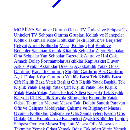
MOBİLYA
Salon ve Oturma Odası
TV Ünitesi ve Sehpası
Tv
Üniteleri
TV Sehpası
Oturma Grupları
Koltuk ve Kanepeler
Koltuk Takımları
Köşe Koltuklar
Tekli Koltuk ve Berjerler
Çekyat
Armut Koltuklar
Masaj Koltuğu
Puf
Bank ve
Benchler
Sallanan Koltuk
Kitaplık
Sehpalar
Zigon Sehpalar
Orta Sehpalar
Yan Sehpalar
Gazetelik
Antre ve Hol
Çok
Amaçlı Dolap
Portmantolar
Askılıklar
Kapı Askısı
Duvar
Askısı
Ayaklı Askılıklar
Dresuar
Ayakkabılık
Yatak Odası
Gardırop
Kapaklı Gardırop
Sürgülü Gardırop
Bez Gardırop
Açık Dolap
Köşe Gardırop
Yüklük
Baza
Tek Kişilik Baza
Çift Kişilik Baza
Yatak Başlığı
Çift Kişilik Yatak Başlığı
Tek
Kişilik Yatak Başlığı
Yatak
Çift Kişilik Yatak
Tek Kişilik
Yatak
Hasta Yatağı
Yatak Pedi & Şiltesi
Karyola
Tek Kişilik
Karyola
Çift Kişilik Karyola
Şifonyerler
Komodin
Yatak
Odası Takımları
Makyaj Masası
Takı Dolabı
Sandık
Paravan
Ofis ve Çalışma Mobilyaları
Çalışma ve Bilgisayar Masası
Oyuncu Koltukları
Çalışma ve Ofis Sandalyeleri
Keson
Ofis
Dolabı
Ofis Koltukları ve Kanepeleri
Ayaklı Küllükler
Laptop
Sehpası
Oyuncu Masası
Toplantı Masası
Ofis Masası ve
Takımları
Yemek Odası
Yemek Odası Takımları
Vitrin
Yemek