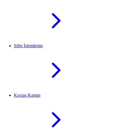
Şifre İşlemlerim
Koçtaş Kartım