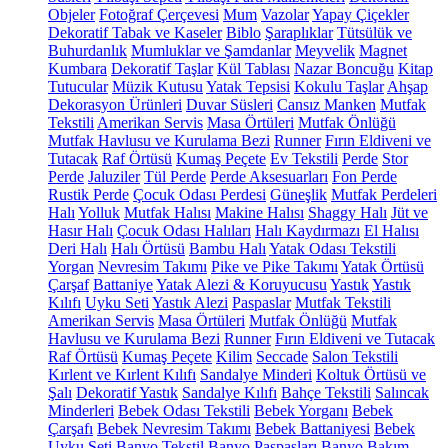
Objeler
Fotoğraf Çerçevesi
Mum
Vazolar
Yapay Çiçekler
Dekoratif Tabak ve Kaseler
Biblo
Şaraplıklar
Tütsülük ve
Buhurdanlık
Mumluklar ve Şamdanlar
Meyvelik
Magnet
Kumbara
Dekoratif Taşlar
Kül Tablası
Nazar Boncuğu
Kitap
Tutucular
Müzik Kutusu
Yatak Tepsisi
Kokulu Taşlar
Ahşap
Dekorasyon Ürünleri
Duvar Süsleri
Cansız Manken
Mutfak
Tekstili
Amerikan Servis
Masa Örtüleri
Mutfak Önlüğü
Mutfak Havlusu ve Kurulama Bezi
Runner
Fırın Eldiveni ve
Tutacak
Raf Örtüsü
Kumaş Peçete
Ev Tekstili
Perde
Stor
Perde
Jaluziler
Tül Perde
Perde Aksesuarları
Fon Perde
Rustik Perde
Çocuk Odası Perdesi
Güneşlik
Mutfak Perdeleri
Halı
Yolluk
Mutfak Halısı
Makine Halısı
Shaggy Halı
Jüt ve
Hasır Halı
Çocuk Odası Halıları
Halı Kaydırmazı
El Halısı
Deri Halı
Halı Örtüsü
Bambu Halı
Yatak Odası Tekstili
Yorgan
Nevresim Takımı
Pike ve Pike Takımı
Yatak Örtüsü
Çarşaf
Battaniye
Yatak Alezi & Koruyucusu
Yastık
Yastık
Kılıfı
Uyku Seti
Yastık Alezi
Paspaslar
Mutfak Tekstili
Amerikan Servis
Masa Örtüleri
Mutfak Önlüğü
Mutfak
Havlusu ve Kurulama Bezi
Runner
Fırın Eldiveni ve Tutacak
Raf Örtüsü
Kumaş Peçete
Kilim
Seccade
Salon Tekstili
Kırlent ve Kırlent Kılıfı
Sandalye Minderi
Koltuk Örtüsü ve
Şalı
Dekoratif Yastık
Sandalye Kılıfı
Bahçe Tekstili
Salıncak
Minderleri
Bebek Odası Tekstili
Bebek Yorganı
Bebek
Çarşafı
Bebek Nevresim Takımı
Bebek Battaniyesi
Bebek
Uyku Seti
Banyo Tekstil
Banyo Paspasları
Banyo Bakım