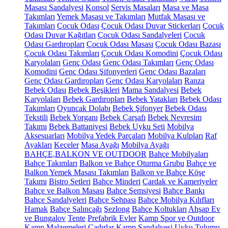
Masası Sandalyesi
Konsol
Servis Masaları
Masa ve Masa
Takımları
Yemek Masası ve Takımları
Mutfak Masası ve
Takımları
Çocuk Odası
Çocuk Odası Duvar Stickerları
Çocuk
Odası Duvar Kağıtları
Çocuk Odası Sandalyeleri
Çocuk
Odası Gardıropları
Çocuk Odası Masası
Çocuk Odası Bazası
Çocuk Odası Takımları
Çocuk Odası Komodini
Çocuk Odası
Karyolaları
Genç Odası
Genç Odası Takımları
Genç Odası
Komodini
Genç Odası Şifonyerleri
Genç Odası Bazaları
Genç Odası Gardıropları
Genç Odası Karyolaları
Ranza
Bebek Odası
Bebek Beşikleri
Mama Sandalyesi
Bebek
Karyolaları
Bebek Gardıropları
Bebek Yatakları
Bebek Odası
Takımları
Oyuncak Dolabı
Bebek Şifonyer
Bebek Odası
Tekstili
Bebek Yorganı
Bebek Çarşafı
Bebek Nevresim
Takımı
Bebek Battaniyesi
Bebek Uyku Seti
Mobilya
Aksesuarları
Mobilya Yedek Parçaları
Mobilya Kulpları
Raf
Ayakları
Keçeler
Masa Ayağı
Mobilya Ayağı
BAHÇE,BALKON VE OUTDOOR
Bahçe Mobilyaları
Bahçe Takımları
Balkon ve Bahçe Oturma Grubu
Bahçe ve
Balkon Yemek Masası Takımları
Balkon ve Bahçe Köşe
Takımı
Bistro Setleri
Bahçe Minderi
Çardak ve Kameriyeler
Bahçe ve Balkon Masası
Bahçe Şemsiyesi
Bahçe Bankı
Bahçe Sandalyeleri
Bahçe Sehpası
Bahçe Mobilya Kılıfları
Hamak
Bahçe Salıncağı
Şezlong
Bahçe Koltukları
Ahşap Ev
ve Bungalov
Tente
Prefabrik Evler
Kamp Spor ve Outdoor
Kamp Malzemeleri
Çadırlar
Kamp Sandalyesi
Uyku Tulumu