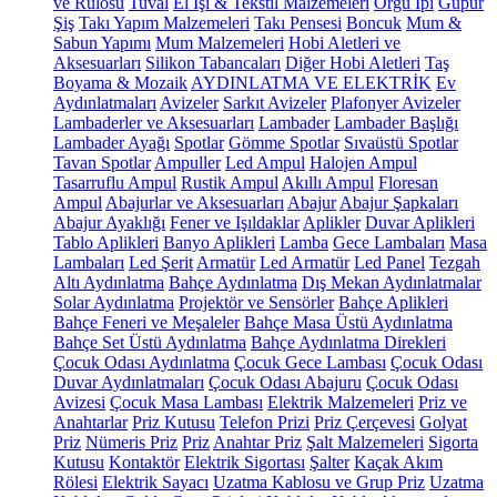
ve Rulosu
Tuval
El İşi & Tekstil Malzemeleri
Örgü İpi
Güpür
Şiş
Takı Yapım Malzemeleri
Takı Pensesi
Boncuk
Mum &
Sabun Yapımı
Mum Malzemeleri
Hobi Aletleri ve
Aksesuarları
Silikon Tabancaları
Diğer Hobi Aletleri
Taş
Boyama & Mozaik
AYDINLATMA VE ELEKTRİK
Ev
Aydınlatmaları
Avizeler
Sarkıt Avizeler
Plafonyer Avizeler
Lambaderler ve Aksesuarları
Lambader
Lambader Başlığı
Lambader Ayağı
Spotlar
Gömme Spotlar
Sıvaüstü Spotlar
Tavan Spotlar
Ampuller
Led Ampul
Halojen Ampul
Tasarruflu Ampul
Rustik Ampul
Akıllı Ampul
Floresan
Ampul
Abajurlar ve Aksesuarları
Abajur
Abajur Şapkaları
Abajur Ayaklığı
Fener ve Işıldaklar
Aplikler
Duvar Aplikleri
Tablo Aplikleri
Banyo Aplikleri
Lamba
Gece Lambaları
Masa
Lambaları
Led Şerit
Armatür
Led Armatür
Led Panel
Tezgah
Altı Aydınlatma
Bahçe Aydınlatma
Dış Mekan Aydınlatmalar
Solar Aydınlatma
Projektör ve Sensörler
Bahçe Aplikleri
Bahçe Feneri ve Meşaleler
Bahçe Masa Üstü Aydınlatma
Bahçe Set Üstü Aydınlatma
Bahçe Aydınlatma Direkleri
Çocuk Odası Aydınlatma
Çocuk Gece Lambası
Çocuk Odası
Duvar Aydınlatmaları
Çocuk Odası Abajuru
Çocuk Odası
Avizesi
Çocuk Masa Lambası
Elektrik Malzemeleri
Priz ve
Anahtarlar
Priz Kutusu
Telefon Prizi
Priz Çerçevesi
Golyat
Priz
Nümeris Priz
Priz
Anahtar Priz
Şalt Malzemeleri
Sigorta
Kutusu
Kontaktör
Elektrik Sigortası
Şalter
Kaçak Akım
Rölesi
Elektrik Sayacı
Uzatma Kablosu ve Grup Priz
Uzatma