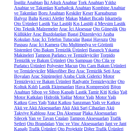
İngiliz Anahtarı
İki Ağızlı Anahtar
Tork Anahtarı
Yıldız
Anahtar ve Takımları
Kurbağcık Anahtarı
Kombine Anahtar
ve Takımları
Boru Anahtarı
Keskiler
Keser
Kargaburun
Balyoz
Balta
Kesici Aletler
Makas
Maket Bıçağı
Iskarpela
Oto Ürünleri
Lastik
Yaz Lastiği
Kış Lastiği
4 Mevsim Lastik
Oto Teknik Malzemeler
Araç İçi Aksesuar
Oto Güneşlik
Oto
Küllükler
Araç Buzdolapları
Bagaj Düzenleyici
Araba
Kokuları
Araç İçi Telefon Tutucular
Bagaj Havuzu
Oto
Paspası
Araç İçi Kamera
Oto Multimedya ve Görüntü
Sistemleri
Oto Bakım Temizlik Ürünleri
Basınçlı Yıkama
Makineleri
Tampon Parlatıcı ve Temizleyiciler
Torpido
Temizlik ve Bakım Ürünleri
Oto Şampuan
Oto Cila ve
Parlatıcı Ürünleri
Polyester Macun
Oto Cam Bakım Ürünleri
ve Temizleyiciler
Mikrofiber Bez
Araç Temizlik Seti
Araç
Boyaları
Araç Süpürgeleri
Araba Çizik Giderici
Motor
Temizleyici ve Bakım Ürünleri
Radyatör Temizleyiciler
Oto
Koltuk Kılıfı
Lastik Ekipmanları
Hava Kompresörü
Bijon
Anahtarı
Sibop ve Sibop Kapağı
Lastik Tamir Kiti
Kriko
Yağ
Motor Katkıları
Hidrolik Yağlar
Motor Yağı
Motor Yağı
Katkısı
Gres Yağı
Yakıt Katkısı
Şanzıman Yağı ve Katkısı
Akü ve Akü Aksesuarları
Akü
Akü Şarj Cihazları
Akü
Takviye Kablosu
Araç Dış Aksesuar
Plaka Aksesuarları
Silecek
Yan ve Tavan Çıtaları
Tampon Aksesuarları
Trafik
Setleri
Oto Brandaları
Vinç ve Vinç Aksesuarları
Jant ve Jant
Kapağı
Trafik Ürünleri
Oto Projektör
Diğer Trafik Ürünleri