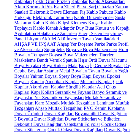
Kabloları
Çoklu Grup Prizleri
Kablolar
Kablo Aksesuarları
Akım Korumalı Priz
Kapı Zilleri
Pil ve Şarj Cihazları
Zaman
Saatleri
Elektronik Devre Elemanı
Fiş
Kablo Pabucu
Kablo
Yüksüğü
Elektronik Tamir Seti
Kablo Düzenleyiciler
Susta
Makaron Kablo
Kablo Klipsi
Klemens
Kroşe
Kablo
Toplayıcı
Kablo Kanalı
Adaptör
Duy
Buat Kutusu ve Kapağı
Aydınlatma Halatları ve Zincirleri
Enerji Sistemleri
Güneş
Paneli
Lityum Akü
Jel Akü
İnverter
Tavan Vantilatörleri
AHŞAP VE İNŞAAT
Ahşap Yer Döşeme
Parke
Parke Profil
ve Aksesuarları
Süpürgelik
Boya ve Boya Malzemeleri
Hobi
Boyaları
Tempare Boyası
Boya Malzemeleri
Tinerler
Maskeleme Bandı
Vernik
Spatula
Hışır Örtü
Duvar Macunu
Boya Fırçaları
Boya Rulosu
Mala
Boya
İç Cephe Boyalar
Dış
Cephe Boyalar
Astarlar
Metal Boyaları
Tavan Boyaları
Yağlı
Boyalar
Yalıtım Boyası
Sprey Boya
Kapı Boyası
Epoksi
Boyalar
Kapılar
Amerikan Kapılar
Melamin Kapılar
Çelik
Kapılar
Akordiyon Kapılar
Sürgülü Kapılar
Acil Çıkış
Kapıları
Kapı Kolları
Seramik ve Fayans
Banyo Seramik ve
Fayansları
Yer Seramik ve Fayansları
Mutfak Seramik ve
Fayansları
Karo
Mozaik
Mutfak Tezgahları
Laminant Mutfak
Tezgahları
Ahşap Mutfak Tezgahları
PVC Zemin Kaplama
Duvar Ürünleri
Duvar Kağıtları
Boyanabilir Duvar Kağıtları
3 Boyutlu Duvar Kağıtları
Duvar Stickerları ve Etiketleri
Dekoratif Duvar Kağıtları
Yapışkanlı Folyolar
Çocuk Odası
Duvar Stickerları
Çocuk Odası Duvar Kağıtları
Duvar Kağıdı