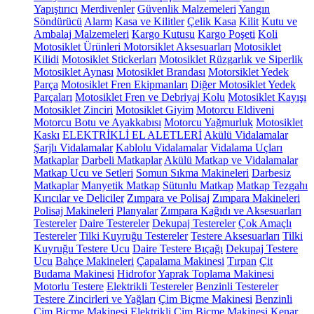
Yapıştırıcı
Merdivenler
Güvenlik Malzemeleri
Yangın
Söndürücü
Alarm
Kasa ve Kilitler
Çelik Kasa
Kilit
Kutu ve
Ambalaj Malzemeleri
Kargo Kutusu
Kargo Poşeti
Koli
Motosiklet Ürünleri
Motorsiklet Aksesuarları
Motosiklet
Kilidi
Motosiklet Stickerları
Motosiklet Rüzgarlık ve Siperlik
Motosiklet Aynası
Motosiklet Brandası
Motorsiklet Yedek
Parça
Motosiklet Fren Ekipmanları
Diğer Motosiklet Yedek
Parçaları
Motosiklet Fren ve Debriyaj Kolu
Motosiklet Kayışı
Motosiklet Zinciri
Motosiklet Giyim
Motorcu Eldiveni
Motorcu Botu ve Ayakkabısı
Motorcu Yağmurluk
Motosiklet
Kaskı
ELEKTRİKLİ EL ALETLERİ
Akülü Vidalamalar
Şarjlı Vidalamalar
Kablolu Vidalamalar
Vidalama Uçları
Matkaplar
Darbeli Matkaplar
Akülü Matkap ve Vidalamalar
Matkap Ucu ve Setleri
Somun Sıkma Makineleri
Darbesiz
Matkaplar
Manyetik Matkap
Sütunlu Matkap
Matkap Tezgahı
Kırıcılar ve Deliciler
Zımpara ve Polisaj
Zımpara Makineleri
Polisaj Makineleri
Planyalar
Zımpara Kağıdı ve Aksesuarları
Testereler
Daire Testereler
Dekupaj Testereler
Çok Amaçlı
Testereler
Tilki Kuyruğu Testereler
Testere Aksesuarları
Tilki
Kuyruğu Testere Ucu
Daire Testere Bıçağı
Dekupaj Testere
Ucu
Bahçe Makineleri
Çapalama Makinesi
Tırpan
Çit
Budama Makinesi
Hidrofor
Yaprak Toplama Makinesi
Motorlu Testere
Elektrikli Testereler
Benzinli Testereler
Testere Zincirleri ve Yağları
Çim Biçme Makinesi
Benzinli
Çim Biçme Makinesi
Elektrikli Çim Biçme Makinesi
Kenar