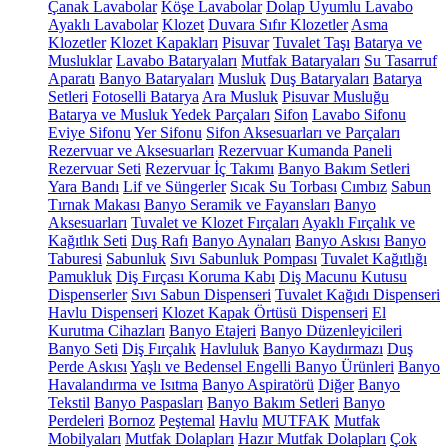
Çanak Lavabolar
Köşe Lavabolar
Dolap Uyumlu Lavabo
Ayaklı Lavabolar
Klozet
Duvara Sıfır Klozetler
Asma
Klozetler
Klozet Kapakları
Pisuvar
Tuvalet Taşı
Batarya ve
Musluklar
Lavabo Bataryaları
Mutfak Bataryaları
Su Tasarruf
Aparatı
Banyo Bataryaları
Musluk
Duş Bataryaları
Batarya
Setleri
Fotoselli Batarya
Ara Musluk
Pisuvar Musluğu
Batarya ve Musluk Yedek Parçaları
Sifon
Lavabo Sifonu
Eviye Sifonu
Yer Sifonu
Sifon Aksesuarları ve Parçaları
Rezervuar ve Aksesuarları
Rezervuar Kumanda Paneli
Rezervuar Seti
Rezervuar İç Takımı
Banyo Bakım Setleri
Yara Bandı
Lif ve Süngerler
Sıcak Su Torbası
Cımbız
Sabun
Tırnak Makası
Banyo Seramik ve Fayansları
Banyo
Aksesuarları
Tuvalet ve Klozet Fırçaları
Ayaklı Fırçalık ve
Kağıtlık Seti
Duş Rafı
Banyo Aynaları
Banyo Askısı
Banyo
Taburesi
Sabunluk
Sıvı Sabunluk Pompası
Tuvalet Kağıtlığı
Pamukluk
Diş Fırçası Koruma Kabı
Diş Macunu Kutusu
Dispenserler
Sıvı Sabun Dispenseri
Tuvalet Kağıdı Dispenseri
Havlu Dispenseri
Klozet Kapak Örtüsü Dispenseri
El
Kurutma Cihazları
Banyo Etajeri
Banyo Düzenleyicileri
Banyo Seti
Diş Fırçalık
Havluluk
Banyo Kaydırmazı
Duş
Perde Askısı
Yaşlı ve Bedensel Engelli Banyo Ürünleri
Banyo
Havalandırma ve Isıtma
Banyo Aspiratörü
Diğer
Banyo
Tekstil
Banyo Paspasları
Banyo Bakım Setleri
Banyo
Perdeleri
Bornoz
Peştemal
Havlu
MUTFAK
Mutfak
Mobilyaları
Mutfak Dolapları
Hazır Mutfak Dolapları
Çok