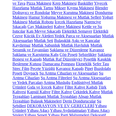
ve Tava
Pizza Makinesi
Krep Makinesi
Basküller
Yiyecek
Hazırlama
Mutfak Tartısı
Mikser
Kıyma Makinesi
Blender
Doğrayıcı ve Rondolar
Meyve Kurutma Makinesi
Dondurma
Makinesi
Hamur Yoğurma Makinesi ve Mutfak Şefleri
Yoğurt
Makinesi
Mutfak Robotu
İçecek Hazırlama
Narenciye
Sıkacağı
Çay Makineleri
Kahve Makinesi
Kettle ve Su
Isıtıcılar
Katı Meyve Sıkacağı
Elektrikli Semaver
Elektrikli
Cezve
Küçük Ev Aletleri Yedek Parça ve Aksesuarları
Mutfak
Aksesuarları
Mutfak Seti
Bulaşıklık
Askı ve Kancalar
Kaydırmaz
Mutfak Sabunluk
Mutfak Havluluk
Mutfak
Seramik ve Fayansları
Saklama ve Düzenleme
Kavanoz
Saklama ve Karıştırma Kabı
Çöp Poşeti
Sebzelikler
Saklama
Bonesi ve Kapağı
Mutfak Raf Düzenleyici
Poşetlik
Kaşıklık
Beslenme Kutusu
Damacana Pompası
Ekmeklik
Sefer Tası
Streç Film
Peçete Yüzüğü
Kavanoz Kapağı
Pipet
Buzdolabı
Poşeti
Doypack
Su Arıtma Cihazları ve Aksesuarları
Su
Arıtma Cihazları
Su Arıtma Filtreleri
Su Arıtma Aksesuarları
ve Yedek Parçaları
Arıtma Musluğu
Endüstriyel Mutfak
Ürünleri
Gıda ve İçecek
Kahve
Filtre Kahve Kağıdı
Türk
Kahvesi
Kapsül Kahve
Filtre Kahve
Çekirdek Kahve
Mutfak
Tezgahları
Laminant Mutfak Tezgahları
Ahşap Mutfak
Tezgahları
Bulaşık Makineleri
Derin Dondurucular
Su
Sebilleri
DEKORASYON VE EV GEREÇLERİ
Yılbaşı
Ürünleri
Yılbaşı Ağacı
Yılbaşı Aydınlatmaları
Yılbaşı Ağacı
Süsleri
Yılbaşı Sepeti
Yılbaşı Parti Malzemeleri
Dekoratif