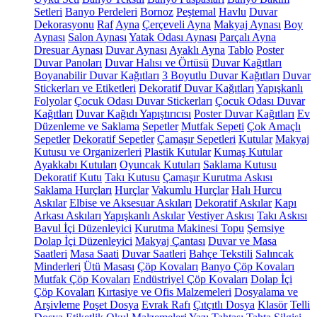
Setleri
Banyo Perdeleri
Bornoz
Peştemal
Havlu
Duvar
Dekorasyonu
Raf
Ayna
Çerçeveli Ayna
Makyaj Aynası
Boy
Aynası
Salon Aynası
Yatak Odası Aynası
Parçalı Ayna
Dresuar Aynası
Duvar Aynası
Ayaklı Ayna
Tablo
Poster
Duvar Panoları
Duvar Halısı ve Örtüsü
Duvar Kağıtları
Boyanabilir Duvar Kağıtları
3 Boyutlu Duvar Kağıtları
Duvar
Stickerları ve Etiketleri
Dekoratif Duvar Kağıtları
Yapışkanlı
Folyolar
Çocuk Odası Duvar Stickerları
Çocuk Odası Duvar
Kağıtları
Duvar Kağıdı Yapıştırıcısı
Poster Duvar Kağıtları
Ev
Düzenleme ve Saklama
Sepetler
Mutfak Sepeti
Çok Amaçlı
Sepetler
Dekoratif Sepetler
Çamaşır Sepetleri
Kutular
Makyaj
Kutusu ve Organizerleri
Plastik Kutular
Kumaş Kutular
Ayakkabı Kutuları
Oyuncak Kutuları
Saklama Kutusu
Dekoratif Kutu
Takı Kutusu
Çamaşır Kurutma Askısı
Saklama Hurçları
Hurçlar
Vakumlu Hurçlar
Halı Hurcu
Askılar
Elbise ve Aksesuar Askıları
Dekoratif Askılar
Kapı
Arkası Askıları
Yapışkanlı Askılar
Vestiyer Askısı
Takı Askısı
Bavul İçi Düzenleyici
Kurutma Makinesi Topu
Şemsiye
Dolap İçi Düzenleyici
Makyaj Çantası
Duvar ve Masa
Saatleri
Masa Saati
Duvar Saatleri
Bahçe Tekstili
Salıncak
Minderleri
Ütü Masası
Çöp Kovaları
Banyo Çöp Kovaları
Mutfak Çöp Kovaları
Endüstriyel Çöp Kovaları
Dolap İçi
Çöp Kovaları
Kırtasiye ve Ofis Malzemeleri
Dosyalama ve
Arşivleme
Poşet Dosya
Evrak Rafı
Çıtçıtlı Dosya
Klasör
Telli