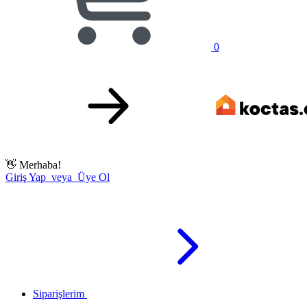
0
👋
Merhaba!
Giriş Yap veya Üye Ol
Siparişlerim