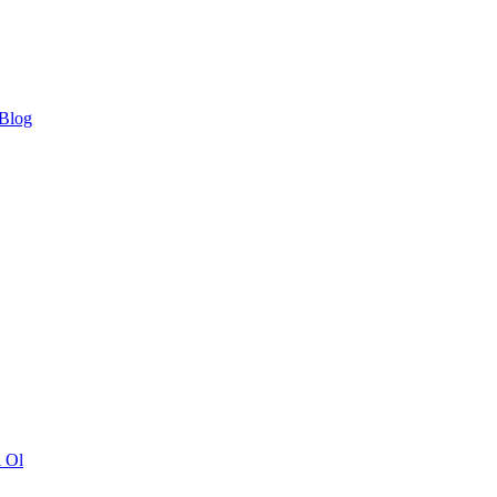
 Blog
ı Ol