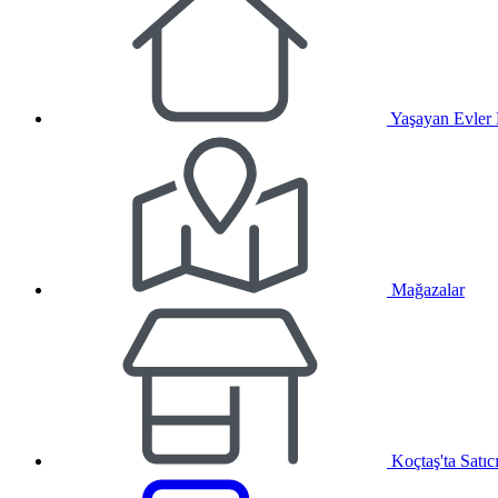
Yaşayan Evler
Mağazalar
Koçtaş'ta Satıc