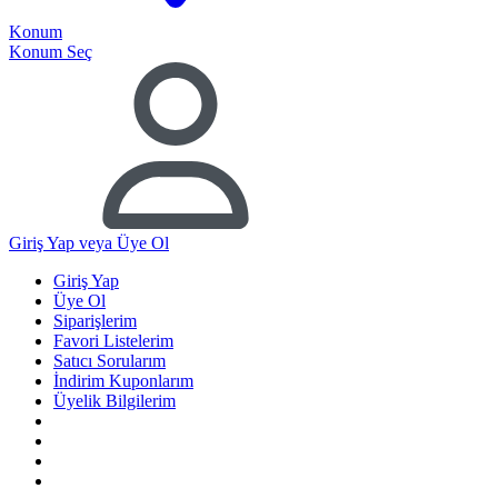
Konum
Konum Seç
Giriş Yap
veya Üye Ol
Giriş Yap
Üye Ol
Siparişlerim
Favori Listelerim
Satıcı Sorularım
İndirim Kuponlarım
Üyelik Bilgilerim