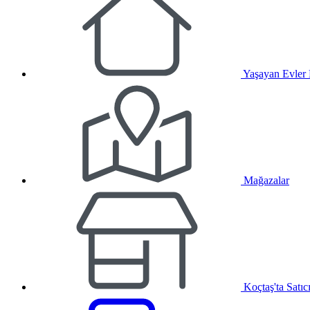
Yaşayan Evler
Mağazalar
Koçtaş'ta Satıc