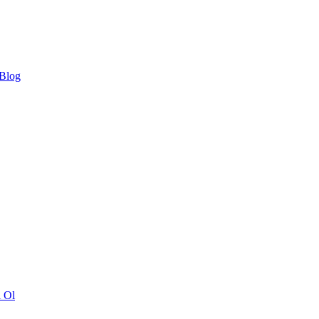
 Blog
ı Ol