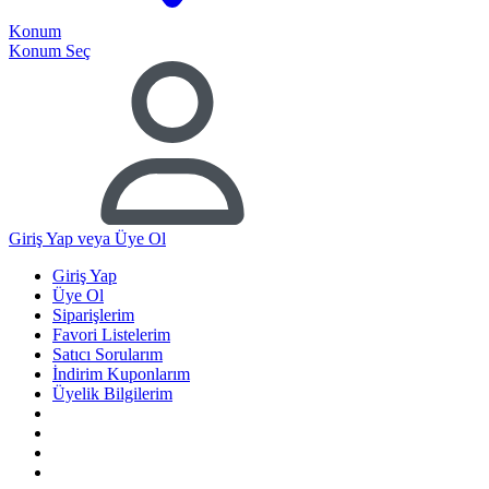
Konum
Konum Seç
Giriş Yap
veya Üye Ol
Giriş Yap
Üye Ol
Siparişlerim
Favori Listelerim
Satıcı Sorularım
İndirim Kuponlarım
Üyelik Bilgilerim