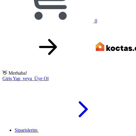
0
👋
Merhaba!
Giriş Yap veya Üye Ol
Siparişlerim