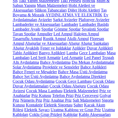
Şiş
Takı Yapım Malzemeleri
Takı Pensesi
Boncuk
Mum &
Sabun Yapımı
Mum Malzemeleri
Hobi Aletleri ve
Aksesuarları
Silikon Tabancaları
Diğer Hobi Aletleri
Taş
Boyama & Mozaik
AYDINLATMA VE ELEKTRİK
Ev
Aydınlatmaları
Avizeler
Sarkıt Avizeler
Plafonyer Avizeler
Lambaderler ve Aksesuarları
Lambader
Lambader Başlığı
Lambader Ayağı
Spotlar
Gömme Spotlar
Sıvaüstü Spotlar
Tavan Spotlar
Ampuller
Led Ampul
Halojen Ampul
Tasarruflu Ampul
Rustik Ampul
Akıllı Ampul
Floresan
Ampul
Abajurlar ve Aksesuarları
Abajur
Abajur Şapkaları
Abajur Ayaklığı
Fener ve Işıldaklar
Aplikler
Duvar Aplikleri
Tablo Aplikleri
Banyo Aplikleri
Lamba
Gece Lambaları
Masa
Lambaları
Led Şerit
Armatür
Led Armatür
Led Panel
Tezgah
Altı Aydınlatma
Bahçe Aydınlatma
Dış Mekan Aydınlatmalar
Solar Aydınlatma
Projektör ve Sensörler
Bahçe Aplikleri
Bahçe Feneri ve Meşaleler
Bahçe Masa Üstü Aydınlatma
Bahçe Set Üstü Aydınlatma
Bahçe Aydınlatma Direkleri
Çocuk Odası Aydınlatma
Çocuk Gece Lambası
Çocuk Odası
Duvar Aydınlatmaları
Çocuk Odası Abajuru
Çocuk Odası
Avizesi
Çocuk Masa Lambası
Elektrik Malzemeleri
Priz ve
Anahtarlar
Priz Kutusu
Telefon Prizi
Priz Çerçevesi
Golyat
Priz
Nümeris Priz
Priz
Anahtar Priz
Şalt Malzemeleri
Sigorta
Kutusu
Kontaktör
Elektrik Sigortası
Şalter
Kaçak Akım
Rölesi
Elektrik Sayacı
Uzatma Kablosu ve Grup Priz
Uzatma
Kabloları
Çoklu Grup Prizleri
Kablolar
Kablo Aksesuarları