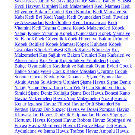
Saksı Aksesuarları
Saksı Altlığı
Bahçe Saksısı
Balkon Saksısı
Evcil Hayvan Ürünleri
Kedi Malzemeleri
Kedi Maması
Kedi
Hijyen ve Bakım Ürünleri
Kedi Kumları
Kedi Mama ve Su
Kabı
Kedi Evi
Kedi Yatağı
Kedi Oyuncakları
Kedi Tuvaleti
ve Aksesuarları
Kedi Ödülleri
Kedi Tırmalaması
Kedi
Vitamini
Kedi Taşıma Çantası
Köpek Malzemeleri
Köpek
Yatağı
Köpek Vitamini
Köpek Oyuncakları
Köpek Mama ve
Su Kabı
Köpek Güvenlik
Köpek Hijyen ve Bakım Ürünleri
Köpek Ödülleri
Köpek Maması
Köpek Kulübesi
Köpek
Tasmaları
Köpek Elbisesi
Köpek Kafesi
Kümesler
Kuş
Malzemeleri
Kuş Sağlık ve Bakım Ürünleri
Kuş Kafesleri ve
Aksesuarları
Kuş Yemi
Kuş Suluk ve Yemlikleri
Çocuk
Bahçe Oyuncakları
Kaydırak ve Salıncak
Oyun Evleri
Çocuk
Bahçe Sandalyeleri
Çocuk Bahçe Masaları
Uçurtma
Çocuk
Scooter
Çocuk Kaykay
Su Tabancası
Şişme Oyuncaklar
Akülü Araba
Su Aktivite Ürünleri
Şişme Havuz
Şişme Deniz
Yatağı
Şişme Deniz Topu
Can Yeleği
Can Simidi ve Deniz
Simidi
Şişme Deniz Kolluğu
Şişme Bot
Havuz Bonesi
Kano
Havuz Malzemeleri
Havuz Yapı Malzemeleri
Nozul
Havuz
Kenar Izgarası
Havuz Filtresi
Havuz Örtü Sistemleri
Su
Perdesi
Havuz Dip Süzgeç
Havuz ve Dozaj Pompası
Havuz
Kimyasalları
Havuz Temizlik Ekipmanları
Havuz Süpürge
Hortumu
Havuz Kepçesi
Havuz Robotu
Havuz Süpürgesi ve
Fırçası
Havuz Merdiveni
Havuz Duşu ve Masaj Jeti
Havuz
Aydınlatma ve Isıtma
Havuz Trafosu
Havuz Ampulü
Havuz