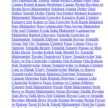
Sıvı Yapıştırıcılar
Tebeşir
Suluk
Resim Çantası
Pano
Okul
Çantası
Kalem Kutusu
Beslenme Çantası
Resim Boyaları ve
Resim Boya Malzemeleri
Selobant
Ajanda
Defter
Okul
Defteri
Spiralli Defter
Fihrist
Not Defteri
Bloknot
Kırtasiye
Malzemeleri
Masaüstü Gereçleri
Kırtasiye Kağıt Ürünleri
Kırtasiye Seti
Kalem ve Yazı Gereçleri
Koli Bandı Makinesi
Para Makineleri
Para Çekmeceleri
Para Sayma Makineleri
Ofis Sarf Ürünleri
Evrak İmha Makineleri
Laminasyon
Makineleri
Barkod Okuyucu
Temizlik Gereçleri ve
Ekipmanları
Temizlik Eldiveni
Temizlik Kovası
Temizlik,
Ovma Teli
Tüy Toplama Ürünleri
Faraş
Çekpas
Fırça ve
Süpürge
Temizlik Bezleri
Temizlik Süngeri
Paspas ve Mop
Kâğıt Havlu
Tuvalet Kağıdı
Islak Mendil
Ev Temizlik
Malzemeleri
Tuvalet Temizleyici
Yüzey Temizleyiciler
Yağ,
Kireç ve Pas Çözücüler
Çubuklu Oda Kokusu
Oda Kokusu
Halı Temizleyiciler
Ahşap Temizleyiciler ve Bakım Ürünleri
Cam ve Parlak Yüzey Temizleyiciler
Mutfak ve Banyo
Temizleyiciler
Bulaşık Makinesi Deterjanı
Yumuşatıcı
Çamaşır Deterjanı
Elde Bulaşık Deterjanı
Çamaşır Leke
Çıkarıcılar
Kolonya
Pazar Arabası ve Çantası
Eğlence
Ürünleri
Parti Malzemeleri
Puzzle
Hobi Malzemeleri
Hobi
Boya ve Resim Malzemeleri
Ahşap Boyaları
Akrilik Boyalar
Sulu Boya
Yağlı Boya Seti
Eskitme Boyası
Cam ve Seramik
Boyaları
Metalik Boya
Şövale
Kumaş Boyaları
Resim Fırçası
ve Rulosu
Tuval
El İşi & Tekstil Malzemeleri
Örgü İpi
Güpür