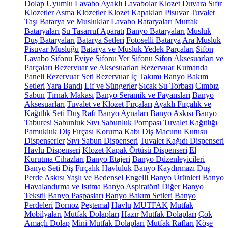
Dolap Uyumlu Lavabo
Ayaklı Lavabolar
Klozet
Duvara Sıfır
Klozetler
Asma Klozetler
Klozet Kapakları
Pisuvar
Tuvalet
Taşı
Batarya ve Musluklar
Lavabo Bataryaları
Mutfak
Bataryaları
Su Tasarruf Aparatı
Banyo Bataryaları
Musluk
Duş Bataryaları
Batarya Setleri
Fotoselli Batarya
Ara Musluk
Pisuvar Musluğu
Batarya ve Musluk Yedek Parçaları
Sifon
Lavabo Sifonu
Eviye Sifonu
Yer Sifonu
Sifon Aksesuarları ve
Parçaları
Rezervuar ve Aksesuarları
Rezervuar Kumanda
Paneli
Rezervuar Seti
Rezervuar İç Takımı
Banyo Bakım
Setleri
Yara Bandı
Lif ve Süngerler
Sıcak Su Torbası
Cımbız
Sabun
Tırnak Makası
Banyo Seramik ve Fayansları
Banyo
Aksesuarları
Tuvalet ve Klozet Fırçaları
Ayaklı Fırçalık ve
Kağıtlık Seti
Duş Rafı
Banyo Aynaları
Banyo Askısı
Banyo
Taburesi
Sabunluk
Sıvı Sabunluk Pompası
Tuvalet Kağıtlığı
Pamukluk
Diş Fırçası Koruma Kabı
Diş Macunu Kutusu
Dispenserler
Sıvı Sabun Dispenseri
Tuvalet Kağıdı Dispenseri
Havlu Dispenseri
Klozet Kapak Örtüsü Dispenseri
El
Kurutma Cihazları
Banyo Etajeri
Banyo Düzenleyicileri
Banyo Seti
Diş Fırçalık
Havluluk
Banyo Kaydırmazı
Duş
Perde Askısı
Yaşlı ve Bedensel Engelli Banyo Ürünleri
Banyo
Havalandırma ve Isıtma
Banyo Aspiratörü
Diğer
Banyo
Tekstil
Banyo Paspasları
Banyo Bakım Setleri
Banyo
Perdeleri
Bornoz
Peştemal
Havlu
MUTFAK
Mutfak
Mobilyaları
Mutfak Dolapları
Hazır Mutfak Dolapları
Çok
Amaçlı Dolap
Mini Mutfak Dolapları
Mutfak Rafları
Köşe