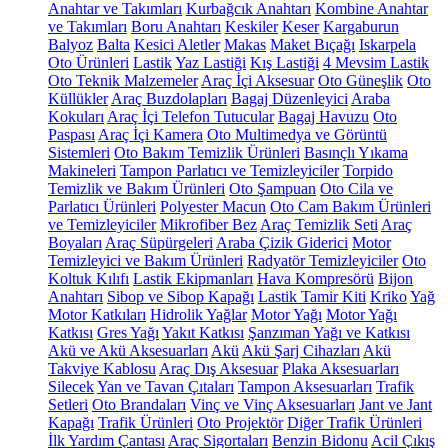
Anahtar ve Takımları
Kurbağcık Anahtarı
Kombine Anahtar
ve Takımları
Boru Anahtarı
Keskiler
Keser
Kargaburun
Balyoz
Balta
Kesici Aletler
Makas
Maket Bıçağı
Iskarpela
Oto Ürünleri
Lastik
Yaz Lastiği
Kış Lastiği
4 Mevsim Lastik
Oto Teknik Malzemeler
Araç İçi Aksesuar
Oto Güneşlik
Oto
Küllükler
Araç Buzdolapları
Bagaj Düzenleyici
Araba
Kokuları
Araç İçi Telefon Tutucular
Bagaj Havuzu
Oto
Paspası
Araç İçi Kamera
Oto Multimedya ve Görüntü
Sistemleri
Oto Bakım Temizlik Ürünleri
Basınçlı Yıkama
Makineleri
Tampon Parlatıcı ve Temizleyiciler
Torpido
Temizlik ve Bakım Ürünleri
Oto Şampuan
Oto Cila ve
Parlatıcı Ürünleri
Polyester Macun
Oto Cam Bakım Ürünleri
ve Temizleyiciler
Mikrofiber Bez
Araç Temizlik Seti
Araç
Boyaları
Araç Süpürgeleri
Araba Çizik Giderici
Motor
Temizleyici ve Bakım Ürünleri
Radyatör Temizleyiciler
Oto
Koltuk Kılıfı
Lastik Ekipmanları
Hava Kompresörü
Bijon
Anahtarı
Sibop ve Sibop Kapağı
Lastik Tamir Kiti
Kriko
Yağ
Motor Katkıları
Hidrolik Yağlar
Motor Yağı
Motor Yağı
Katkısı
Gres Yağı
Yakıt Katkısı
Şanzıman Yağı ve Katkısı
Akü ve Akü Aksesuarları
Akü
Akü Şarj Cihazları
Akü
Takviye Kablosu
Araç Dış Aksesuar
Plaka Aksesuarları
Silecek
Yan ve Tavan Çıtaları
Tampon Aksesuarları
Trafik
Setleri
Oto Brandaları
Vinç ve Vinç Aksesuarları
Jant ve Jant
Kapağı
Trafik Ürünleri
Oto Projektör
Diğer Trafik Ürünleri
İlk Yardım Çantası
Araç Sigortaları
Benzin Bidonu
Acil Çıkış