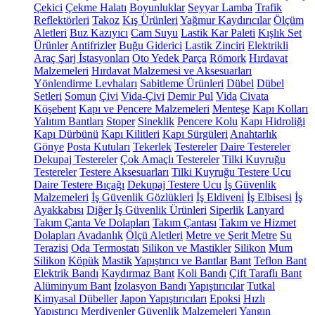
Çekici
Çekme Halatı
Boyunluklar
Seyyar Lamba
Trafik
Reflektörleri
Takoz
Kış Ürünleri
Yağmur Kaydırıcılar
Ölçüm
Aletleri
Buz Kazıyıcı
Cam Suyu
Lastik Kar Paleti
Kışlık Set
Ürünler
Antifrizler
Buğu Giderici
Lastik Zinciri
Elektrikli
Araç Şarj İstasyonları
Oto Yedek Parça
Römork
Hırdavat
Malzemeleri
Hırdavat Malzemesi ve Aksesuarları
Yönlendirme Levhaları
Sabitleme Ürünleri
Dübel
Dübel
Setleri
Somun
Çivi
Vida-Çivi
Demir Pul
Vida
Civata
Köşebent
Kapı ve Pencere Malzemeleri
Menteşe
Kapı Kolları
Yalıtım Bantları
Stoper
Sineklik
Pencere Kolu
Kapı Hidroliği
Kapı Dürbünü
Kapı Kilitleri
Kapı Sürgüleri
Anahtarlık
Gönye
Posta Kutuları
Tekerlek
Testereler
Daire Testereler
Dekupaj Testereler
Çok Amaçlı Testereler
Tilki Kuyruğu
Testereler
Testere Aksesuarları
Tilki Kuyruğu Testere Ucu
Daire Testere Bıçağı
Dekupaj Testere Ucu
İş Güvenlik
Malzemeleri
İş Güvenlik Gözlükleri
İş Eldiveni
İş Elbisesi
İş
Ayakkabısı
Diğer İş Güvenlik Ürünleri
Siperlik
Lanyard
Takım Çanta Ve Dolapları
Takım Çantası
Takım ve Hizmet
Dolapları
Avadanlık
Ölçü Aletleri
Metre ve Şerit Metre
Su
Terazisi
Oda Termostatı
Silikon ve Mastikler
Silikon
Mum
Silikon
Köpük
Mastik
Yapıştırıcı ve Bantlar
Bant
Teflon Bant
Elektrik Bandı
Kaydırmaz Bant
Koli Bandı
Çift Taraflı Bant
Alüminyum Bant
İzolasyon Bandı
Yapıştırıcılar
Tutkal
Kimyasal Dübeller
Japon Yapıştırıcıları
Epoksi
Hızlı
Yapıştırıcı
Merdivenler
Güvenlik Malzemeleri
Yangın