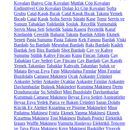
Kovaları
Banyo Çöp Kovaları
Mutfak Çöp Kovaları
Endüstriyel Çöp Kovaları
Dolap İçi Çöp Kovaları
Sofra
Grubu
Çatal,Kaşık,Bıçak
Çatal Kaşık Bıçak Takımı
Yemek
Bıçağı
Çatal
Kaşık
Sofra Servis
Sürahi
Kase
Tepsi
Servis ve
Sunum Tabakları
Yağdanlık
Sosluk, Reçellik
Yumurtalık
Servis Maşa Seti
Şekerlik
Salata Kasesi
Peçetelik
Karaf
Kürdanlık
Çerezlik
Baharat Takımı
Bardak Altlığı
Ekmek
Sepeti
Pasta Sunumu
Pasta Takımı
Kek Fanusu
Bardak
Viski
Bardağı
Su Bardağı
Meşrubat Bardağı
Rakı Bardağı
Kadeh
Bardak Seti
Bira Bardağı
Shot Bardağı
Çay ve Kahve
Sunumu
Sütlük
Kahve Fincanı
Kupa
Fincan Takımı
Çay
Tabakları
Çay Setleri
Çay Fincanı
Çay Bardağı
Çay Kaşığı
Yemek Takımları
Tabaklar
Kahvaltı Takımları
Suluk ve
Matara
Beyaz Eşya
Fırın
Mikrodalga Fırınlar
Mini Fırınlar
Buzdolabı
Çamaşır Makinesi
Ocak
Ankastre Ürünleri
Ankastre Setler
Ankastre Ocaklar
Ankastre Fırınlar
Ankastre
Davlumbazlar
Bulaşık Makineleri
Kurutma Makinesi
Derin
Dondurucular
Su Sebilleri
Mini Buzdolabı
Davlumbazlar
Kurutmalı Çamaşır Makinesi
Beyaz Eşya Setleri
Aspiratörler
Beyaz Eşya Yedek Parça ve Bakım Ürünleri
Şarap Dolabı
Küçük Ev Aletleri
Kızartma ve Pişirme Makineleri
Mısır
Patlatma Makinesi
Fritöz
Ekmek Yapma Makinesi
Ekmek
Kızartma Makinesi
Tost Makinesi
Buharlı Pişirici
Elektrikli
Izgara
Waffle Makinesi
Yumurta Haşlayıcı
Elektrikli Tencere
ve Tava
Pizza Makinesi
Krep Makinesi
Basküller
Yiyecek