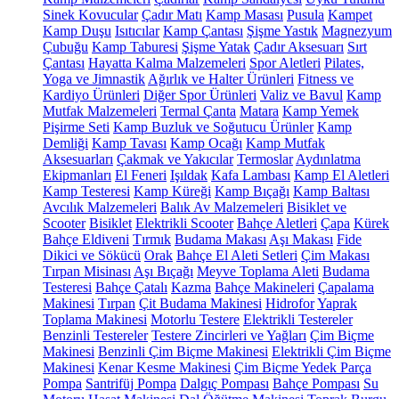
Sinek Kovucular
Çadır Matı
Kamp Masası
Pusula
Kampet
Kamp Duşu
Isıtıcılar
Kamp Çantası
Şişme Yastık
Magnezyum
Çubuğu
Kamp Taburesi
Şişme Yatak
Çadır Aksesuarı
Sırt
Çantası
Hayatta Kalma Malzemeleri
Spor Aletleri
Pilates,
Yoga ve Jimnastik
Ağırlık ve Halter Ürünleri
Fitness ve
Kardiyo Ürünleri
Diğer Spor Ürünleri
Valiz ve Bavul
Kamp
Mutfak Malzemeleri
Termal Çanta
Matara
Kamp Yemek
Pişirme Seti
Kamp Buzluk ve Soğutucu Ürünler
Kamp
Demliği
Kamp Tavası
Kamp Ocağı
Kamp Mutfak
Aksesuarları
Çakmak ve Yakıcılar
Termoslar
Aydınlatma
Ekipmanları
El Feneri
Işıldak
Kafa Lambası
Kamp El Aletleri
Kamp Testeresi
Kamp Küreği
Kamp Bıçağı
Kamp Baltası
Avcılık Malzemeleri
Balık Av Malzemeleri
Bisiklet ve
Scooter
Bisiklet
Elektrikli Scooter
Bahçe Aletleri
Çapa
Kürek
Bahçe Eldiveni
Tırmık
Budama Makası
Aşı Makası
Fide
Dikici ve Sökücü
Orak
Bahçe El Aleti Setleri
Çim Makası
Tırpan Misinası
Aşı Bıçağı
Meyve Toplama Aleti
Budama
Testeresi
Bahçe Çatalı
Kazma
Bahçe Makineleri
Çapalama
Makinesi
Tırpan
Çit Budama Makinesi
Hidrofor
Yaprak
Toplama Makinesi
Motorlu Testere
Elektrikli Testereler
Benzinli Testereler
Testere Zincirleri ve Yağları
Çim Biçme
Makinesi
Benzinli Çim Biçme Makinesi
Elektrikli Çim Biçme
Makinesi
Kenar Kesme Makinesi
Çim Biçme Yedek Parça
Pompa
Santrifüj Pompa
Dalgıç Pompası
Bahçe Pompası
Su