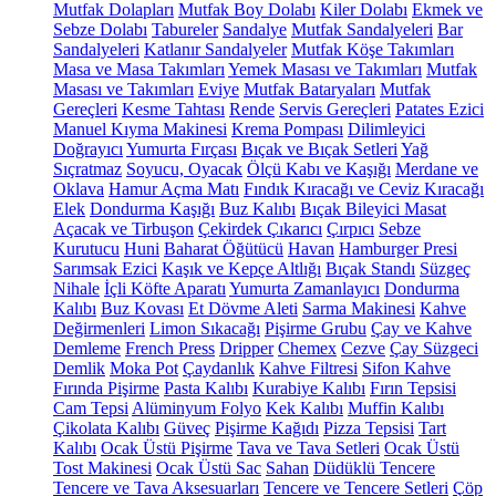
Mutfak Dolapları
Mutfak Boy Dolabı
Kiler Dolabı
Ekmek ve
Sebze Dolabı
Tabureler
Sandalye
Mutfak Sandalyeleri
Bar
Sandalyeleri
Katlanır Sandalyeler
Mutfak Köşe Takımları
Masa ve Masa Takımları
Yemek Masası ve Takımları
Mutfak
Masası ve Takımları
Eviye
Mutfak Bataryaları
Mutfak
Gereçleri
Kesme Tahtası
Rende
Servis Gereçleri
Patates Ezici
Manuel Kıyma Makinesi
Krema Pompası
Dilimleyici
Doğrayıcı
Yumurta Fırçası
Bıçak ve Bıçak Setleri
Yağ
Sıçratmaz
Soyucu, Oyacak
Ölçü Kabı ve Kaşığı
Merdane ve
Oklava
Hamur Açma Matı
Fındık Kıracağı ve Ceviz Kıracağı
Elek
Dondurma Kaşığı
Buz Kalıbı
Bıçak Bileyici Masat
Açacak ve Tirbuşon
Çekirdek Çıkarıcı
Çırpıcı
Sebze
Kurutucu
Huni
Baharat Öğütücü
Havan
Hamburger Presi
Sarımsak Ezici
Kaşık ve Kepçe Altlığı
Bıçak Standı
Süzgeç
Nihale
İçli Köfte Aparatı
Yumurta Zamanlayıcı
Dondurma
Kalıbı
Buz Kovası
Et Dövme Aleti
Sarma Makinesi
Kahve
Değirmenleri
Limon Sıkacağı
Pişirme Grubu
Çay ve Kahve
Demleme
French Press
Dripper
Chemex
Cezve
Çay Süzgeci
Demlik
Moka Pot
Çaydanlık
Kahve Filtresi
Sifon Kahve
Fırında Pişirme
Pasta Kalıbı
Kurabiye Kalıbı
Fırın Tepsisi
Cam Tepsi
Alüminyum Folyo
Kek Kalıbı
Muffin Kalıbı
Çikolata Kalıbı
Güveç
Pişirme Kağıdı
Pizza Tepsisi
Tart
Kalıbı
Ocak Üstü Pişirme
Tava ve Tava Setleri
Ocak Üstü
Tost Makinesi
Ocak Üstü Sac
Sahan
Düdüklü Tencere
Tencere ve Tava Aksesuarları
Tencere ve Tencere Setleri
Çöp