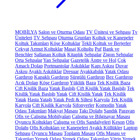
MOBİLYA
Salon ve Oturma Odası
TV Ünitesi ve Sehpası
Tv
Üniteleri
TV Sehpası
Oturma Grupları
Koltuk ve Kanepeler
Koltuk Takımları
Köşe Koltuklar
Tekli Koltuk ve Berjerler
Çekyat
Armut Koltuklar
Masaj Koltuğu
Puf
Bank ve
Benchler
Sallanan Koltuk
Kitaplık
Sehpalar
Zigon Sehpalar
Orta Sehpalar
Yan Sehpalar
Gazetelik
Antre ve Hol
Çok
Amaçlı Dolap
Portmantolar
Askılıklar
Kapı Askısı
Duvar
Askısı
Ayaklı Askılıklar
Dresuar
Ayakkabılık
Yatak Odası
Gardırop
Kapaklı Gardırop
Sürgülü Gardırop
Bez Gardırop
Açık Dolap
Köşe Gardırop
Yüklük
Baza
Tek Kişilik Baza
Çift Kişilik Baza
Yatak Başlığı
Çift Kişilik Yatak Başlığı
Tek
Kişilik Yatak Başlığı
Yatak
Çift Kişilik Yatak
Tek Kişilik
Yatak
Hasta Yatağı
Yatak Pedi & Şiltesi
Karyola
Tek Kişilik
Karyola
Çift Kişilik Karyola
Şifonyerler
Komodin
Yatak
Odası Takımları
Makyaj Masası
Takı Dolabı
Sandık
Paravan
Ofis ve Çalışma Mobilyaları
Çalışma ve Bilgisayar Masası
Oyuncu Koltukları
Çalışma ve Ofis Sandalyeleri
Keson
Ofis
Dolabı
Ofis Koltukları ve Kanepeleri
Ayaklı Küllükler
Laptop
Sehpası
Oyuncu Masası
Toplantı Masası
Ofis Masası ve
Takımları
Yemek Odası
Yemek Odası Takımları
Vitrin
Yemek