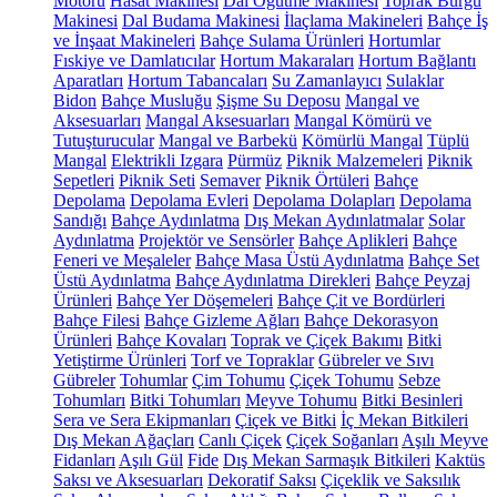
Motoru
Hasat Makinesi
Dal Öğütme Makinesi
Toprak Burgu
Makinesi
Dal Budama Makinesi
İlaçlama Makineleri
Bahçe İş
ve İnşaat Makineleri
Bahçe Sulama Ürünleri
Hortumlar
Fıskiye ve Damlatıcılar
Hortum Makaraları
Hortum Bağlantı
Aparatları
Hortum Tabancaları
Su Zamanlayıcı
Sulaklar
Bidon
Bahçe Musluğu
Şişme Su Deposu
Mangal ve
Aksesuarları
Mangal Aksesuarları
Mangal Kömürü ve
Tutuşturucular
Mangal ve Barbekü
Kömürlü Mangal
Tüplü
Mangal
Elektrikli Izgara
Pürmüz
Piknik Malzemeleri
Piknik
Sepetleri
Piknik Seti
Semaver
Piknik Örtüleri
Bahçe
Depolama
Depolama Evleri
Depolama Dolapları
Depolama
Sandığı
Bahçe Aydınlatma
Dış Mekan Aydınlatmalar
Solar
Aydınlatma
Projektör ve Sensörler
Bahçe Aplikleri
Bahçe
Feneri ve Meşaleler
Bahçe Masa Üstü Aydınlatma
Bahçe Set
Üstü Aydınlatma
Bahçe Aydınlatma Direkleri
Bahçe Peyzaj
Ürünleri
Bahçe Yer Döşemeleri
Bahçe Çit ve Bordürleri
Bahçe Filesi
Bahçe Gizleme Ağları
Bahçe Dekorasyon
Ürünleri
Bahçe Kovaları
Toprak ve Çiçek Bakımı
Bitki
Yetiştirme Ürünleri
Torf ve Topraklar
Gübreler ve Sıvı
Gübreler
Tohumlar
Çim Tohumu
Çiçek Tohumu
Sebze
Tohumları
Bitki Tohumları
Meyve Tohumu
Bitki Besinleri
Sera ve Sera Ekipmanları
Çiçek ve Bitki
İç Mekan Bitkileri
Dış Mekan Ağaçları
Canlı Çiçek
Çiçek Soğanları
Aşılı Meyve
Fidanları
Aşılı Gül
Fide
Dış Mekan Sarmaşık Bitkileri
Kaktüs
Saksı ve Aksesuarları
Dekoratif Saksı
Çiçeklik ve Saksılık