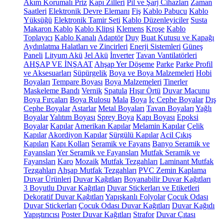
Akım Korumalı Priz
Kapı Zilleri
Pil ve Şarj Cihazları
Zaman
Saatleri
Elektronik Devre Elemanı
Fiş
Kablo Pabucu
Kablo
Yüksüğü
Elektronik Tamir Seti
Kablo Düzenleyiciler
Susta
Makaron Kablo
Kablo Klipsi
Klemens
Kroşe
Kablo
Toplayıcı
Kablo Kanalı
Adaptör
Duy
Buat Kutusu ve Kapağı
Aydınlatma Halatları ve Zincirleri
Enerji Sistemleri
Güneş
Paneli
Lityum Akü
Jel Akü
İnverter
Tavan Vantilatörleri
AHŞAP VE İNŞAAT
Ahşap Yer Döşeme
Parke
Parke Profil
ve Aksesuarları
Süpürgelik
Boya ve Boya Malzemeleri
Hobi
Boyaları
Tempare Boyası
Boya Malzemeleri
Tinerler
Maskeleme Bandı
Vernik
Spatula
Hışır Örtü
Duvar Macunu
Boya Fırçaları
Boya Rulosu
Mala
Boya
İç Cephe Boyalar
Dış
Cephe Boyalar
Astarlar
Metal Boyaları
Tavan Boyaları
Yağlı
Boyalar
Yalıtım Boyası
Sprey Boya
Kapı Boyası
Epoksi
Boyalar
Kapılar
Amerikan Kapılar
Melamin Kapılar
Çelik
Kapılar
Akordiyon Kapılar
Sürgülü Kapılar
Acil Çıkış
Kapıları
Kapı Kolları
Seramik ve Fayans
Banyo Seramik ve
Fayansları
Yer Seramik ve Fayansları
Mutfak Seramik ve
Fayansları
Karo
Mozaik
Mutfak Tezgahları
Laminant Mutfak
Tezgahları
Ahşap Mutfak Tezgahları
PVC Zemin Kaplama
Duvar Ürünleri
Duvar Kağıtları
Boyanabilir Duvar Kağıtları
3 Boyutlu Duvar Kağıtları
Duvar Stickerları ve Etiketleri
Dekoratif Duvar Kağıtları
Yapışkanlı Folyolar
Çocuk Odası
Duvar Stickerları
Çocuk Odası Duvar Kağıtları
Duvar Kağıdı
Yapıştırıcısı
Poster Duvar Kağıtları
Strafor
Duvar Çıtası