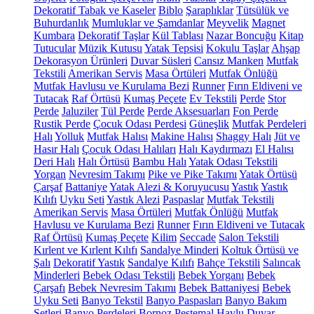
Dekoratif Tabak ve Kaseler
Biblo
Şaraplıklar
Tütsülük ve
Buhurdanlık
Mumluklar ve Şamdanlar
Meyvelik
Magnet
Kumbara
Dekoratif Taşlar
Kül Tablası
Nazar Boncuğu
Kitap
Tutucular
Müzik Kutusu
Yatak Tepsisi
Kokulu Taşlar
Ahşap
Dekorasyon Ürünleri
Duvar Süsleri
Cansız Manken
Mutfak
Tekstili
Amerikan Servis
Masa Örtüleri
Mutfak Önlüğü
Mutfak Havlusu ve Kurulama Bezi
Runner
Fırın Eldiveni ve
Tutacak
Raf Örtüsü
Kumaş Peçete
Ev Tekstili
Perde
Stor
Perde
Jaluziler
Tül Perde
Perde Aksesuarları
Fon Perde
Rustik Perde
Çocuk Odası Perdesi
Güneşlik
Mutfak Perdeleri
Halı
Yolluk
Mutfak Halısı
Makine Halısı
Shaggy Halı
Jüt ve
Hasır Halı
Çocuk Odası Halıları
Halı Kaydırmazı
El Halısı
Deri Halı
Halı Örtüsü
Bambu Halı
Yatak Odası Tekstili
Yorgan
Nevresim Takımı
Pike ve Pike Takımı
Yatak Örtüsü
Çarşaf
Battaniye
Yatak Alezi & Koruyucusu
Yastık
Yastık
Kılıfı
Uyku Seti
Yastık Alezi
Paspaslar
Mutfak Tekstili
Amerikan Servis
Masa Örtüleri
Mutfak Önlüğü
Mutfak
Havlusu ve Kurulama Bezi
Runner
Fırın Eldiveni ve Tutacak
Raf Örtüsü
Kumaş Peçete
Kilim
Seccade
Salon Tekstili
Kırlent ve Kırlent Kılıfı
Sandalye Minderi
Koltuk Örtüsü ve
Şalı
Dekoratif Yastık
Sandalye Kılıfı
Bahçe Tekstili
Salıncak
Minderleri
Bebek Odası Tekstili
Bebek Yorganı
Bebek
Çarşafı
Bebek Nevresim Takımı
Bebek Battaniyesi
Bebek
Uyku Seti
Banyo Tekstil
Banyo Paspasları
Banyo Bakım
Setleri
Banyo Perdeleri
Bornoz
Peştemal
Havlu
Duvar