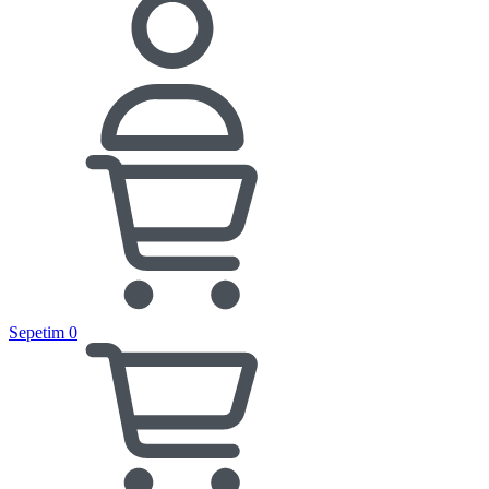
Sepetim
0