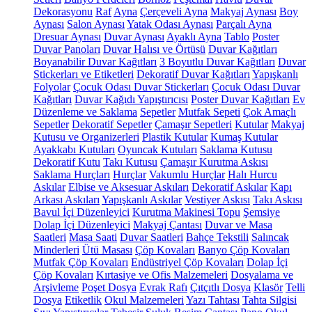
Dekorasyonu
Raf
Ayna
Çerçeveli Ayna
Makyaj Aynası
Boy
Aynası
Salon Aynası
Yatak Odası Aynası
Parçalı Ayna
Dresuar Aynası
Duvar Aynası
Ayaklı Ayna
Tablo
Poster
Duvar Panoları
Duvar Halısı ve Örtüsü
Duvar Kağıtları
Boyanabilir Duvar Kağıtları
3 Boyutlu Duvar Kağıtları
Duvar
Stickerları ve Etiketleri
Dekoratif Duvar Kağıtları
Yapışkanlı
Folyolar
Çocuk Odası Duvar Stickerları
Çocuk Odası Duvar
Kağıtları
Duvar Kağıdı Yapıştırıcısı
Poster Duvar Kağıtları
Ev
Düzenleme ve Saklama
Sepetler
Mutfak Sepeti
Çok Amaçlı
Sepetler
Dekoratif Sepetler
Çamaşır Sepetleri
Kutular
Makyaj
Kutusu ve Organizerleri
Plastik Kutular
Kumaş Kutular
Ayakkabı Kutuları
Oyuncak Kutuları
Saklama Kutusu
Dekoratif Kutu
Takı Kutusu
Çamaşır Kurutma Askısı
Saklama Hurçları
Hurçlar
Vakumlu Hurçlar
Halı Hurcu
Askılar
Elbise ve Aksesuar Askıları
Dekoratif Askılar
Kapı
Arkası Askıları
Yapışkanlı Askılar
Vestiyer Askısı
Takı Askısı
Bavul İçi Düzenleyici
Kurutma Makinesi Topu
Şemsiye
Dolap İçi Düzenleyici
Makyaj Çantası
Duvar ve Masa
Saatleri
Masa Saati
Duvar Saatleri
Bahçe Tekstili
Salıncak
Minderleri
Ütü Masası
Çöp Kovaları
Banyo Çöp Kovaları
Mutfak Çöp Kovaları
Endüstriyel Çöp Kovaları
Dolap İçi
Çöp Kovaları
Kırtasiye ve Ofis Malzemeleri
Dosyalama ve
Arşivleme
Poşet Dosya
Evrak Rafı
Çıtçıtlı Dosya
Klasör
Telli
Dosya
Etiketlik
Okul Malzemeleri
Yazı Tahtası
Tahta Silgisi