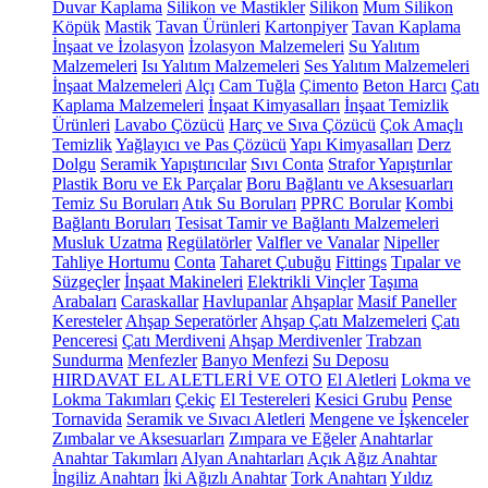
Duvar Kaplama
Silikon ve Mastikler
Silikon
Mum Silikon
Köpük
Mastik
Tavan Ürünleri
Kartonpiyer
Tavan Kaplama
İnşaat ve İzolasyon
İzolasyon Malzemeleri
Su Yalıtım
Malzemeleri
Isı Yalıtım Malzemeleri
Ses Yalıtım Malzemeleri
İnşaat Malzemeleri
Alçı
Cam Tuğla
Çimento
Beton Harcı
Çatı
Kaplama Malzemeleri
İnşaat Kimyasalları
İnşaat Temizlik
Ürünleri
Lavabo Çözücü
Harç ve Sıva Çözücü
Çok Amaçlı
Temizlik
Yağlayıcı ve Pas Çözücü
Yapı Kimyasalları
Derz
Dolgu
Seramik Yapıştırıcılar
Sıvı Conta
Strafor Yapıştırılar
Plastik Boru ve Ek Parçalar
Boru Bağlantı ve Aksesuarları
Temiz Su Boruları
Atık Su Boruları
PPRC Borular
Kombi
Bağlantı Boruları
Tesisat Tamir ve Bağlantı Malzemeleri
Musluk Uzatma
Regülatörler
Valfler ve Vanalar
Nipeller
Tahliye Hortumu
Conta
Taharet Çubuğu
Fittings
Tıpalar ve
Süzgeçler
İnşaat Makineleri
Elektrikli Vinçler
Taşıma
Arabaları
Caraskallar
Havlupanlar
Ahşaplar
Masif Paneller
Keresteler
Ahşap Seperatörler
Ahşap Çatı Malzemeleri
Çatı
Penceresi
Çatı Merdiveni
Ahşap Merdivenler
Trabzan
Sundurma
Menfezler
Banyo Menfezi
Su Deposu
HIRDAVAT EL ALETLERİ VE OTO
El Aletleri
Lokma ve
Lokma Takımları
Çekiç
El Testereleri
Kesici Grubu
Pense
Tornavida
Seramik ve Sıvacı Aletleri
Mengene ve İşkenceler
Zımbalar ve Aksesuarları
Zımpara ve Eğeler
Anahtarlar
Anahtar Takımları
Alyan Anahtarları
Açık Ağız Anahtar
İngiliz Anahtarı
İki Ağızlı Anahtar
Tork Anahtarı
Yıldız