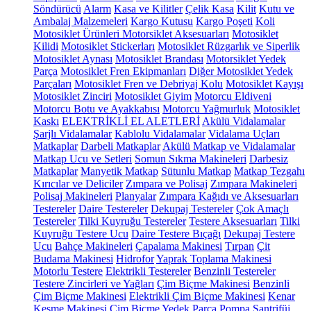
Söndürücü
Alarm
Kasa ve Kilitler
Çelik Kasa
Kilit
Kutu ve
Ambalaj Malzemeleri
Kargo Kutusu
Kargo Poşeti
Koli
Motosiklet Ürünleri
Motorsiklet Aksesuarları
Motosiklet
Kilidi
Motosiklet Stickerları
Motosiklet Rüzgarlık ve Siperlik
Motosiklet Aynası
Motosiklet Brandası
Motorsiklet Yedek
Parça
Motosiklet Fren Ekipmanları
Diğer Motosiklet Yedek
Parçaları
Motosiklet Fren ve Debriyaj Kolu
Motosiklet Kayışı
Motosiklet Zinciri
Motosiklet Giyim
Motorcu Eldiveni
Motorcu Botu ve Ayakkabısı
Motorcu Yağmurluk
Motosiklet
Kaskı
ELEKTRİKLİ EL ALETLERİ
Akülü Vidalamalar
Şarjlı Vidalamalar
Kablolu Vidalamalar
Vidalama Uçları
Matkaplar
Darbeli Matkaplar
Akülü Matkap ve Vidalamalar
Matkap Ucu ve Setleri
Somun Sıkma Makineleri
Darbesiz
Matkaplar
Manyetik Matkap
Sütunlu Matkap
Matkap Tezgahı
Kırıcılar ve Deliciler
Zımpara ve Polisaj
Zımpara Makineleri
Polisaj Makineleri
Planyalar
Zımpara Kağıdı ve Aksesuarları
Testereler
Daire Testereler
Dekupaj Testereler
Çok Amaçlı
Testereler
Tilki Kuyruğu Testereler
Testere Aksesuarları
Tilki
Kuyruğu Testere Ucu
Daire Testere Bıçağı
Dekupaj Testere
Ucu
Bahçe Makineleri
Çapalama Makinesi
Tırpan
Çit
Budama Makinesi
Hidrofor
Yaprak Toplama Makinesi
Motorlu Testere
Elektrikli Testereler
Benzinli Testereler
Testere Zincirleri ve Yağları
Çim Biçme Makinesi
Benzinli
Çim Biçme Makinesi
Elektrikli Çim Biçme Makinesi
Kenar
Kesme Makinesi
Çim Biçme Yedek Parça
Pompa
Santrifüj