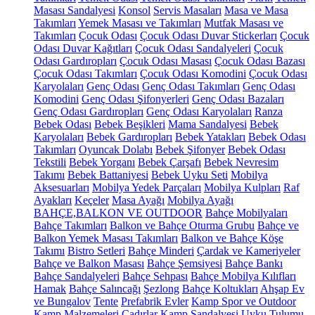
Masası Sandalyesi
Konsol
Servis Masaları
Masa ve Masa
Takımları
Yemek Masası ve Takımları
Mutfak Masası ve
Takımları
Çocuk Odası
Çocuk Odası Duvar Stickerları
Çocuk
Odası Duvar Kağıtları
Çocuk Odası Sandalyeleri
Çocuk
Odası Gardıropları
Çocuk Odası Masası
Çocuk Odası Bazası
Çocuk Odası Takımları
Çocuk Odası Komodini
Çocuk Odası
Karyolaları
Genç Odası
Genç Odası Takımları
Genç Odası
Komodini
Genç Odası Şifonyerleri
Genç Odası Bazaları
Genç Odası Gardıropları
Genç Odası Karyolaları
Ranza
Bebek Odası
Bebek Beşikleri
Mama Sandalyesi
Bebek
Karyolaları
Bebek Gardıropları
Bebek Yatakları
Bebek Odası
Takımları
Oyuncak Dolabı
Bebek Şifonyer
Bebek Odası
Tekstili
Bebek Yorganı
Bebek Çarşafı
Bebek Nevresim
Takımı
Bebek Battaniyesi
Bebek Uyku Seti
Mobilya
Aksesuarları
Mobilya Yedek Parçaları
Mobilya Kulpları
Raf
Ayakları
Keçeler
Masa Ayağı
Mobilya Ayağı
BAHÇE,BALKON VE OUTDOOR
Bahçe Mobilyaları
Bahçe Takımları
Balkon ve Bahçe Oturma Grubu
Bahçe ve
Balkon Yemek Masası Takımları
Balkon ve Bahçe Köşe
Takımı
Bistro Setleri
Bahçe Minderi
Çardak ve Kameriyeler
Bahçe ve Balkon Masası
Bahçe Şemsiyesi
Bahçe Bankı
Bahçe Sandalyeleri
Bahçe Sehpası
Bahçe Mobilya Kılıfları
Hamak
Bahçe Salıncağı
Şezlong
Bahçe Koltukları
Ahşap Ev
ve Bungalov
Tente
Prefabrik Evler
Kamp Spor ve Outdoor
Kamp Malzemeleri
Çadırlar
Kamp Sandalyesi
Uyku Tulumu