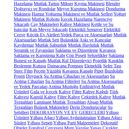
Hazırlama
Mutfak Tartısı
Mikser
Kıyma Makinesi
Blender
Doğrayıcı ve Rondolar
Meyve Kurutma Makinesi
Dondurma
Makinesi
Hamur Yoğurma Makinesi ve Mutfak Şefleri
Yoğurt
Makinesi
Mutfak Robotu
İçecek Hazırlama
Narenciye
Sıkacağı
Çay Makineleri
Kahve Makinesi
Kettle ve Su
Isıtıcılar
Katı Meyve Sıkacağı
Elektrikli Semaver
Elektrikli
Cezve
Küçük Ev Aletleri Yedek Parça ve Aksesuarları
Mutfak
Aksesuarları
Mutfak Seti
Bulaşıklık
Askı ve Kancalar
Kaydırmaz
Mutfak Sabunluk
Mutfak Havluluk
Mutfak
Seramik ve Fayansları
Saklama ve Düzenleme
Kavanoz
Saklama ve Karıştırma Kabı
Çöp Poşeti
Sebzelikler
Saklama
Bonesi ve Kapağı
Mutfak Raf Düzenleyici
Poşetlik
Kaşıklık
Beslenme Kutusu
Damacana Pompası
Ekmeklik
Sefer Tası
Streç Film
Peçete Yüzüğü
Kavanoz Kapağı
Pipet
Buzdolabı
Poşeti
Doypack
Su Arıtma Cihazları ve Aksesuarları
Su
Arıtma Cihazları
Su Arıtma Filtreleri
Su Arıtma Aksesuarları
ve Yedek Parçaları
Arıtma Musluğu
Endüstriyel Mutfak
Ürünleri
Gıda ve İçecek
Kahve
Filtre Kahve Kağıdı
Türk
Kahvesi
Kapsül Kahve
Filtre Kahve
Çekirdek Kahve
Mutfak
Tezgahları
Laminant Mutfak Tezgahları
Ahşap Mutfak
Tezgahları
Bulaşık Makineleri
Derin Dondurucular
Su
Sebilleri
DEKORASYON VE EV GEREÇLERİ
Yılbaşı
Ürünleri
Yılbaşı Ağacı
Yılbaşı Aydınlatmaları
Yılbaşı Ağacı
Süsleri
Yılbaşı Sepeti
Yılbaşı Parti Malzemeleri
Dekoratif
Objeler
Fotoğraf Çerçevesi
Mum
Vazolar
Yapay Çiçekler