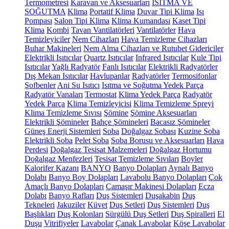
Termometresi
Karavan ve Aksesuarları
ISITMA VE
SOĞUTMA
Klima
Portatif Klima
Duvar Tipi Klima
Isı
Pompası
Salon Tipi Klima
Klima Kumandası
Kaset Tipi
Klima
Kombi
Tavan Vantilatörleri
Vantilatörler
Hava
Temizleyiciler
Nem Cihazları
Hava Temizleme Cihazları
Buhar Makineleri
Nem Alma Cihazları ve Rutubet Gidericiler
Elektrikli Isıtıcılar
Quartz Isıtıcılar
Infrared Isıtıcılar
Kule Tipi
Isıtıcılar
Yağlı Radyatör
Fanlı Isıtıcılar
Elektrikli Radyatörler
Dış Mekan Isıtıcılar
Havlupanlar
Radyatörler
Termosifonlar
Şofbenler
Ani Su Isıtıcı
Isıtma ve Soğutma Yedek Parça
Radyatör Vanaları
Termostat
Klima Yedek Parça
Radyatör
Yedek Parça
Klima Temizleyicisi
Klima Temizleme Spreyi
Klima Temizleme Sıvısı
Şömine
Şömine Aksesuarları
Elektrikli Şömineler
Bahçe Şömineleri
Bacasız Şömineler
Güneş Enerji Sistemleri
Soba
Doğalgaz Sobası
Kuzine Soba
Elektrikli Soba
Pelet Soba
Soba Borusu ve Aksesuarları
Hava
Perdesi
Doğalgaz Tesisat Malzemeleri
Doğalgaz Hortumu
Doğalgaz Menfezleri
Tesisat Temizleme Sıvıları
Boyler
Kalorifer Kazanı
BANYO
Banyo Dolapları
Aynalı Banyo
Dolabı
Banyo Boy Dolapları
Lavabolu Banyo Dolapları
Çok
Amaçlı Banyo Dolapları
Çamaşır Makinesi Dolapları
Ecza
Dolabı
Banyo Rafları
Duş Sistemleri
Duşakabin
Duş
Tekneleri
Jakuziler
Küvet
Duş Setleri
Duş Sistemleri
Duş
Başlıkları
Duş Kolonları
Sürgülü Duş Setleri
Duş Spiralleri
El
Duşu
Vitrifiyeler
Lavabolar
Çanak Lavabolar
Köşe Lavabolar