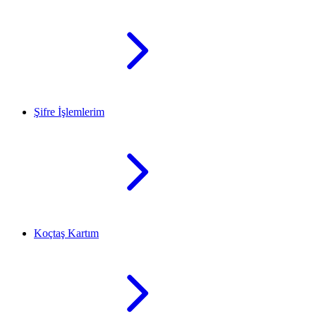
Şifre İşlemlerim
Koçtaş Kartım