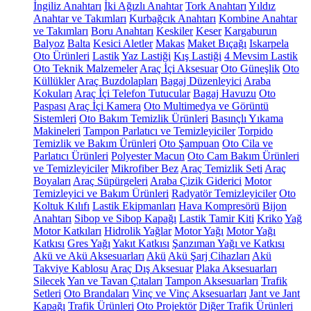
İngiliz Anahtarı
İki Ağızlı Anahtar
Tork Anahtarı
Yıldız
Anahtar ve Takımları
Kurbağcık Anahtarı
Kombine Anahtar
ve Takımları
Boru Anahtarı
Keskiler
Keser
Kargaburun
Balyoz
Balta
Kesici Aletler
Makas
Maket Bıçağı
Iskarpela
Oto Ürünleri
Lastik
Yaz Lastiği
Kış Lastiği
4 Mevsim Lastik
Oto Teknik Malzemeler
Araç İçi Aksesuar
Oto Güneşlik
Oto
Küllükler
Araç Buzdolapları
Bagaj Düzenleyici
Araba
Kokuları
Araç İçi Telefon Tutucular
Bagaj Havuzu
Oto
Paspası
Araç İçi Kamera
Oto Multimedya ve Görüntü
Sistemleri
Oto Bakım Temizlik Ürünleri
Basınçlı Yıkama
Makineleri
Tampon Parlatıcı ve Temizleyiciler
Torpido
Temizlik ve Bakım Ürünleri
Oto Şampuan
Oto Cila ve
Parlatıcı Ürünleri
Polyester Macun
Oto Cam Bakım Ürünleri
ve Temizleyiciler
Mikrofiber Bez
Araç Temizlik Seti
Araç
Boyaları
Araç Süpürgeleri
Araba Çizik Giderici
Motor
Temizleyici ve Bakım Ürünleri
Radyatör Temizleyiciler
Oto
Koltuk Kılıfı
Lastik Ekipmanları
Hava Kompresörü
Bijon
Anahtarı
Sibop ve Sibop Kapağı
Lastik Tamir Kiti
Kriko
Yağ
Motor Katkıları
Hidrolik Yağlar
Motor Yağı
Motor Yağı
Katkısı
Gres Yağı
Yakıt Katkısı
Şanzıman Yağı ve Katkısı
Akü ve Akü Aksesuarları
Akü
Akü Şarj Cihazları
Akü
Takviye Kablosu
Araç Dış Aksesuar
Plaka Aksesuarları
Silecek
Yan ve Tavan Çıtaları
Tampon Aksesuarları
Trafik
Setleri
Oto Brandaları
Vinç ve Vinç Aksesuarları
Jant ve Jant
Kapağı
Trafik Ürünleri
Oto Projektör
Diğer Trafik Ürünleri