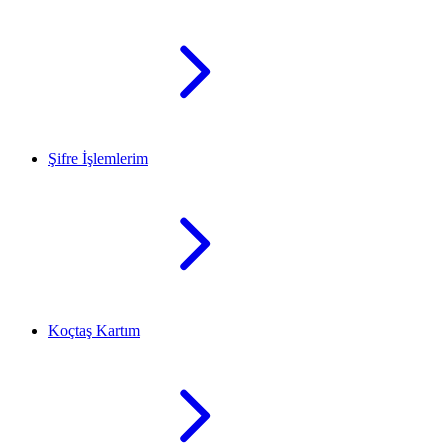
Şifre İşlemlerim
Koçtaş Kartım