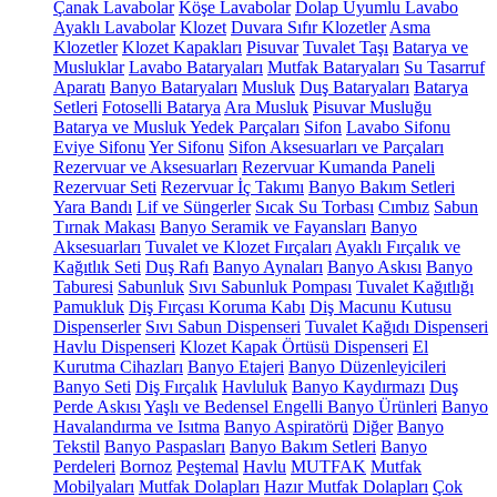
Çanak Lavabolar
Köşe Lavabolar
Dolap Uyumlu Lavabo
Ayaklı Lavabolar
Klozet
Duvara Sıfır Klozetler
Asma
Klozetler
Klozet Kapakları
Pisuvar
Tuvalet Taşı
Batarya ve
Musluklar
Lavabo Bataryaları
Mutfak Bataryaları
Su Tasarruf
Aparatı
Banyo Bataryaları
Musluk
Duş Bataryaları
Batarya
Setleri
Fotoselli Batarya
Ara Musluk
Pisuvar Musluğu
Batarya ve Musluk Yedek Parçaları
Sifon
Lavabo Sifonu
Eviye Sifonu
Yer Sifonu
Sifon Aksesuarları ve Parçaları
Rezervuar ve Aksesuarları
Rezervuar Kumanda Paneli
Rezervuar Seti
Rezervuar İç Takımı
Banyo Bakım Setleri
Yara Bandı
Lif ve Süngerler
Sıcak Su Torbası
Cımbız
Sabun
Tırnak Makası
Banyo Seramik ve Fayansları
Banyo
Aksesuarları
Tuvalet ve Klozet Fırçaları
Ayaklı Fırçalık ve
Kağıtlık Seti
Duş Rafı
Banyo Aynaları
Banyo Askısı
Banyo
Taburesi
Sabunluk
Sıvı Sabunluk Pompası
Tuvalet Kağıtlığı
Pamukluk
Diş Fırçası Koruma Kabı
Diş Macunu Kutusu
Dispenserler
Sıvı Sabun Dispenseri
Tuvalet Kağıdı Dispenseri
Havlu Dispenseri
Klozet Kapak Örtüsü Dispenseri
El
Kurutma Cihazları
Banyo Etajeri
Banyo Düzenleyicileri
Banyo Seti
Diş Fırçalık
Havluluk
Banyo Kaydırmazı
Duş
Perde Askısı
Yaşlı ve Bedensel Engelli Banyo Ürünleri
Banyo
Havalandırma ve Isıtma
Banyo Aspiratörü
Diğer
Banyo
Tekstil
Banyo Paspasları
Banyo Bakım Setleri
Banyo
Perdeleri
Bornoz
Peştemal
Havlu
MUTFAK
Mutfak
Mobilyaları
Mutfak Dolapları
Hazır Mutfak Dolapları
Çok