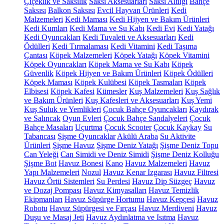
Çiçeklik ve Saksılık
Saksı Aksesuarları
Saksı Altlığı
Bahçe
Saksısı
Balkon Saksısı
Evcil Hayvan Ürünleri
Kedi
Malzemeleri
Kedi Maması
Kedi Hijyen ve Bakım Ürünleri
Kedi Kumları
Kedi Mama ve Su Kabı
Kedi Evi
Kedi Yatağı
Kedi Oyuncakları
Kedi Tuvaleti ve Aksesuarları
Kedi
Ödülleri
Kedi Tırmalaması
Kedi Vitamini
Kedi Taşıma
Çantası
Köpek Malzemeleri
Köpek Yatağı
Köpek Vitamini
Köpek Oyuncakları
Köpek Mama ve Su Kabı
Köpek
Güvenlik
Köpek Hijyen ve Bakım Ürünleri
Köpek Ödülleri
Köpek Maması
Köpek Kulübesi
Köpek Tasmaları
Köpek
Elbisesi
Köpek Kafesi
Kümesler
Kuş Malzemeleri
Kuş Sağlık
ve Bakım Ürünleri
Kuş Kafesleri ve Aksesuarları
Kuş Yemi
Kuş Suluk ve Yemlikleri
Çocuk Bahçe Oyuncakları
Kaydırak
ve Salıncak
Oyun Evleri
Çocuk Bahçe Sandalyeleri
Çocuk
Bahçe Masaları
Uçurtma
Çocuk Scooter
Çocuk Kaykay
Su
Tabancası
Şişme Oyuncaklar
Akülü Araba
Su Aktivite
Ürünleri
Şişme Havuz
Şişme Deniz Yatağı
Şişme Deniz Topu
Can Yeleği
Can Simidi ve Deniz Simidi
Şişme Deniz Kolluğu
Şişme Bot
Havuz Bonesi
Kano
Havuz Malzemeleri
Havuz
Yapı Malzemeleri
Nozul
Havuz Kenar Izgarası
Havuz Filtresi
Havuz Örtü Sistemleri
Su Perdesi
Havuz Dip Süzgeç
Havuz
ve Dozaj Pompası
Havuz Kimyasalları
Havuz Temizlik
Ekipmanları
Havuz Süpürge Hortumu
Havuz Kepçesi
Havuz
Robotu
Havuz Süpürgesi ve Fırçası
Havuz Merdiveni
Havuz
Duşu ve Masaj Jeti
Havuz Aydınlatma ve Isıtma
Havuz