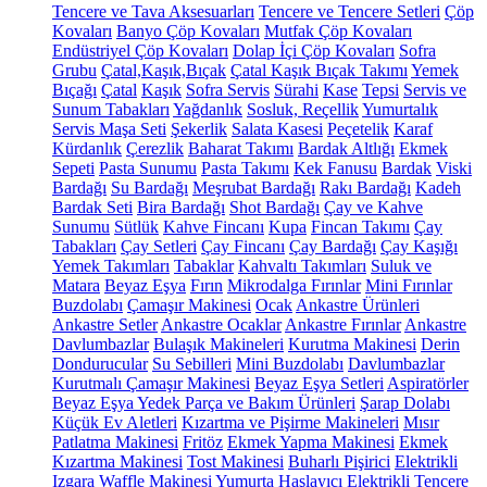
Tencere ve Tava Aksesuarları
Tencere ve Tencere Setleri
Çöp
Kovaları
Banyo Çöp Kovaları
Mutfak Çöp Kovaları
Endüstriyel Çöp Kovaları
Dolap İçi Çöp Kovaları
Sofra
Grubu
Çatal,Kaşık,Bıçak
Çatal Kaşık Bıçak Takımı
Yemek
Bıçağı
Çatal
Kaşık
Sofra Servis
Sürahi
Kase
Tepsi
Servis ve
Sunum Tabakları
Yağdanlık
Sosluk, Reçellik
Yumurtalık
Servis Maşa Seti
Şekerlik
Salata Kasesi
Peçetelik
Karaf
Kürdanlık
Çerezlik
Baharat Takımı
Bardak Altlığı
Ekmek
Sepeti
Pasta Sunumu
Pasta Takımı
Kek Fanusu
Bardak
Viski
Bardağı
Su Bardağı
Meşrubat Bardağı
Rakı Bardağı
Kadeh
Bardak Seti
Bira Bardağı
Shot Bardağı
Çay ve Kahve
Sunumu
Sütlük
Kahve Fincanı
Kupa
Fincan Takımı
Çay
Tabakları
Çay Setleri
Çay Fincanı
Çay Bardağı
Çay Kaşığı
Yemek Takımları
Tabaklar
Kahvaltı Takımları
Suluk ve
Matara
Beyaz Eşya
Fırın
Mikrodalga Fırınlar
Mini Fırınlar
Buzdolabı
Çamaşır Makinesi
Ocak
Ankastre Ürünleri
Ankastre Setler
Ankastre Ocaklar
Ankastre Fırınlar
Ankastre
Davlumbazlar
Bulaşık Makineleri
Kurutma Makinesi
Derin
Dondurucular
Su Sebilleri
Mini Buzdolabı
Davlumbazlar
Kurutmalı Çamaşır Makinesi
Beyaz Eşya Setleri
Aspiratörler
Beyaz Eşya Yedek Parça ve Bakım Ürünleri
Şarap Dolabı
Küçük Ev Aletleri
Kızartma ve Pişirme Makineleri
Mısır
Patlatma Makinesi
Fritöz
Ekmek Yapma Makinesi
Ekmek
Kızartma Makinesi
Tost Makinesi
Buharlı Pişirici
Elektrikli
Izgara
Waffle Makinesi
Yumurta Haşlayıcı
Elektrikli Tencere