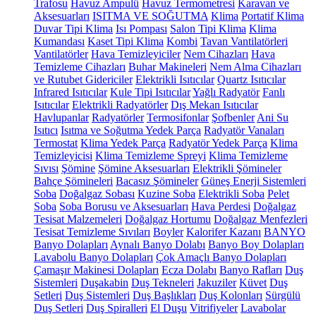
Trafosu
Havuz Ampulü
Havuz Termometresi
Karavan ve
Aksesuarları
ISITMA VE SOĞUTMA
Klima
Portatif Klima
Duvar Tipi Klima
Isı Pompası
Salon Tipi Klima
Klima
Kumandası
Kaset Tipi Klima
Kombi
Tavan Vantilatörleri
Vantilatörler
Hava Temizleyiciler
Nem Cihazları
Hava
Temizleme Cihazları
Buhar Makineleri
Nem Alma Cihazları
ve Rutubet Gidericiler
Elektrikli Isıtıcılar
Quartz Isıtıcılar
Infrared Isıtıcılar
Kule Tipi Isıtıcılar
Yağlı Radyatör
Fanlı
Isıtıcılar
Elektrikli Radyatörler
Dış Mekan Isıtıcılar
Havlupanlar
Radyatörler
Termosifonlar
Şofbenler
Ani Su
Isıtıcı
Isıtma ve Soğutma Yedek Parça
Radyatör Vanaları
Termostat
Klima Yedek Parça
Radyatör Yedek Parça
Klima
Temizleyicisi
Klima Temizleme Spreyi
Klima Temizleme
Sıvısı
Şömine
Şömine Aksesuarları
Elektrikli Şömineler
Bahçe Şömineleri
Bacasız Şömineler
Güneş Enerji Sistemleri
Soba
Doğalgaz Sobası
Kuzine Soba
Elektrikli Soba
Pelet
Soba
Soba Borusu ve Aksesuarları
Hava Perdesi
Doğalgaz
Tesisat Malzemeleri
Doğalgaz Hortumu
Doğalgaz Menfezleri
Tesisat Temizleme Sıvıları
Boyler
Kalorifer Kazanı
BANYO
Banyo Dolapları
Aynalı Banyo Dolabı
Banyo Boy Dolapları
Lavabolu Banyo Dolapları
Çok Amaçlı Banyo Dolapları
Çamaşır Makinesi Dolapları
Ecza Dolabı
Banyo Rafları
Duş
Sistemleri
Duşakabin
Duş Tekneleri
Jakuziler
Küvet
Duş
Setleri
Duş Sistemleri
Duş Başlıkları
Duş Kolonları
Sürgülü
Duş Setleri
Duş Spiralleri
El Duşu
Vitrifiyeler
Lavabolar