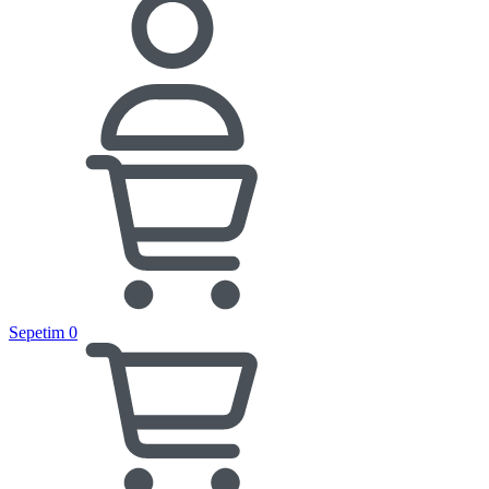
Sepetim
0