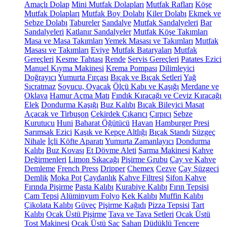
Amaçlı Dolap
Mini Mutfak Dolapları
Mutfak Rafları
Köşe
Mutfak Dolapları
Mutfak Boy Dolabı
Kiler Dolabı
Ekmek ve
Sebze Dolabı
Tabureler
Sandalye
Mutfak Sandalyeleri
Bar
Sandalyeleri
Katlanır Sandalyeler
Mutfak Köşe Takımları
Masa ve Masa Takımları
Yemek Masası ve Takımları
Mutfak
Masası ve Takımları
Eviye
Mutfak Bataryaları
Mutfak
Gereçleri
Kesme Tahtası
Rende
Servis Gereçleri
Patates Ezici
Manuel Kıyma Makinesi
Krema Pompası
Dilimleyici
Doğrayıcı
Yumurta Fırçası
Bıçak ve Bıçak Setleri
Yağ
Sıçratmaz
Soyucu, Oyacak
Ölçü Kabı ve Kaşığı
Merdane ve
Oklava
Hamur Açma Matı
Fındık Kıracağı ve Ceviz Kıracağı
Elek
Dondurma Kaşığı
Buz Kalıbı
Bıçak Bileyici Masat
Açacak ve Tirbuşon
Çekirdek Çıkarıcı
Çırpıcı
Sebze
Kurutucu
Huni
Baharat Öğütücü
Havan
Hamburger Presi
Sarımsak Ezici
Kaşık ve Kepçe Altlığı
Bıçak Standı
Süzgeç
Nihale
İçli Köfte Aparatı
Yumurta Zamanlayıcı
Dondurma
Kalıbı
Buz Kovası
Et Dövme Aleti
Sarma Makinesi
Kahve
Değirmenleri
Limon Sıkacağı
Pişirme Grubu
Çay ve Kahve
Demleme
French Press
Dripper
Chemex
Cezve
Çay Süzgeci
Demlik
Moka Pot
Çaydanlık
Kahve Filtresi
Sifon Kahve
Fırında Pişirme
Pasta Kalıbı
Kurabiye Kalıbı
Fırın Tepsisi
Cam Tepsi
Alüminyum Folyo
Kek Kalıbı
Muffin Kalıbı
Çikolata Kalıbı
Güveç
Pişirme Kağıdı
Pizza Tepsisi
Tart
Kalıbı
Ocak Üstü Pişirme
Tava ve Tava Setleri
Ocak Üstü
Tost Makinesi
Ocak Üstü Sac
Sahan
Düdüklü Tencere