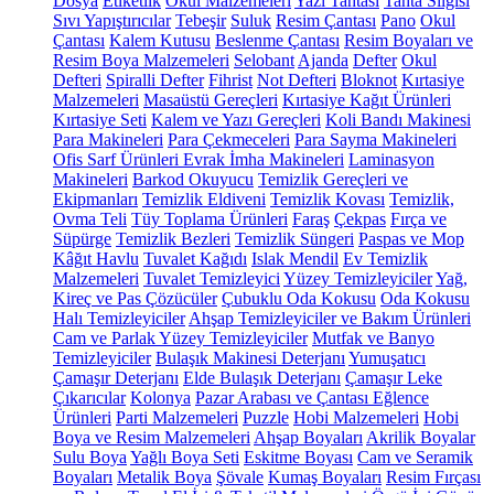
Dosya
Etiketlik
Okul Malzemeleri
Yazı Tahtası
Tahta Silgisi
Sıvı Yapıştırıcılar
Tebeşir
Suluk
Resim Çantası
Pano
Okul
Çantası
Kalem Kutusu
Beslenme Çantası
Resim Boyaları ve
Resim Boya Malzemeleri
Selobant
Ajanda
Defter
Okul
Defteri
Spiralli Defter
Fihrist
Not Defteri
Bloknot
Kırtasiye
Malzemeleri
Masaüstü Gereçleri
Kırtasiye Kağıt Ürünleri
Kırtasiye Seti
Kalem ve Yazı Gereçleri
Koli Bandı Makinesi
Para Makineleri
Para Çekmeceleri
Para Sayma Makineleri
Ofis Sarf Ürünleri
Evrak İmha Makineleri
Laminasyon
Makineleri
Barkod Okuyucu
Temizlik Gereçleri ve
Ekipmanları
Temizlik Eldiveni
Temizlik Kovası
Temizlik,
Ovma Teli
Tüy Toplama Ürünleri
Faraş
Çekpas
Fırça ve
Süpürge
Temizlik Bezleri
Temizlik Süngeri
Paspas ve Mop
Kâğıt Havlu
Tuvalet Kağıdı
Islak Mendil
Ev Temizlik
Malzemeleri
Tuvalet Temizleyici
Yüzey Temizleyiciler
Yağ,
Kireç ve Pas Çözücüler
Çubuklu Oda Kokusu
Oda Kokusu
Halı Temizleyiciler
Ahşap Temizleyiciler ve Bakım Ürünleri
Cam ve Parlak Yüzey Temizleyiciler
Mutfak ve Banyo
Temizleyiciler
Bulaşık Makinesi Deterjanı
Yumuşatıcı
Çamaşır Deterjanı
Elde Bulaşık Deterjanı
Çamaşır Leke
Çıkarıcılar
Kolonya
Pazar Arabası ve Çantası
Eğlence
Ürünleri
Parti Malzemeleri
Puzzle
Hobi Malzemeleri
Hobi
Boya ve Resim Malzemeleri
Ahşap Boyaları
Akrilik Boyalar
Sulu Boya
Yağlı Boya Seti
Eskitme Boyası
Cam ve Seramik
Boyaları
Metalik Boya
Şövale
Kumaş Boyaları
Resim Fırçası