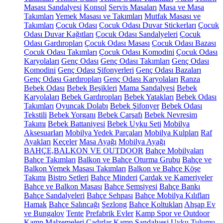
Masası Sandalyesi
Konsol
Servis Masaları
Masa ve Masa
Takımları
Yemek Masası ve Takımları
Mutfak Masası ve
Takımları
Çocuk Odası
Çocuk Odası Duvar Stickerları
Çocuk
Odası Duvar Kağıtları
Çocuk Odası Sandalyeleri
Çocuk
Odası Gardıropları
Çocuk Odası Masası
Çocuk Odası Bazası
Çocuk Odası Takımları
Çocuk Odası Komodini
Çocuk Odası
Karyolaları
Genç Odası
Genç Odası Takımları
Genç Odası
Komodini
Genç Odası Şifonyerleri
Genç Odası Bazaları
Genç Odası Gardıropları
Genç Odası Karyolaları
Ranza
Bebek Odası
Bebek Beşikleri
Mama Sandalyesi
Bebek
Karyolaları
Bebek Gardıropları
Bebek Yatakları
Bebek Odası
Takımları
Oyuncak Dolabı
Bebek Şifonyer
Bebek Odası
Tekstili
Bebek Yorganı
Bebek Çarşafı
Bebek Nevresim
Takımı
Bebek Battaniyesi
Bebek Uyku Seti
Mobilya
Aksesuarları
Mobilya Yedek Parçaları
Mobilya Kulpları
Raf
Ayakları
Keçeler
Masa Ayağı
Mobilya Ayağı
BAHÇE,BALKON VE OUTDOOR
Bahçe Mobilyaları
Bahçe Takımları
Balkon ve Bahçe Oturma Grubu
Bahçe ve
Balkon Yemek Masası Takımları
Balkon ve Bahçe Köşe
Takımı
Bistro Setleri
Bahçe Minderi
Çardak ve Kameriyeler
Bahçe ve Balkon Masası
Bahçe Şemsiyesi
Bahçe Bankı
Bahçe Sandalyeleri
Bahçe Sehpası
Bahçe Mobilya Kılıfları
Hamak
Bahçe Salıncağı
Şezlong
Bahçe Koltukları
Ahşap Ev
ve Bungalov
Tente
Prefabrik Evler
Kamp Spor ve Outdoor
Kamp Malzemeleri
Çadırlar
Kamp Sandalyesi
Uyku Tulumu