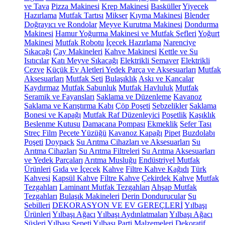
ve Tava
Pizza Makinesi
Krep Makinesi
Basküller
Yiyecek
Hazırlama
Mutfak Tartısı
Mikser
Kıyma Makinesi
Blender
Doğrayıcı ve Rondolar
Meyve Kurutma Makinesi
Dondurma
Makinesi
Hamur Yoğurma Makinesi ve Mutfak Şefleri
Yoğurt
Makinesi
Mutfak Robotu
İçecek Hazırlama
Narenciye
Sıkacağı
Çay Makineleri
Kahve Makinesi
Kettle ve Su
Isıtıcılar
Katı Meyve Sıkacağı
Elektrikli Semaver
Elektrikli
Cezve
Küçük Ev Aletleri Yedek Parça ve Aksesuarları
Mutfak
Aksesuarları
Mutfak Seti
Bulaşıklık
Askı ve Kancalar
Kaydırmaz
Mutfak Sabunluk
Mutfak Havluluk
Mutfak
Seramik ve Fayansları
Saklama ve Düzenleme
Kavanoz
Saklama ve Karıştırma Kabı
Çöp Poşeti
Sebzelikler
Saklama
Bonesi ve Kapağı
Mutfak Raf Düzenleyici
Poşetlik
Kaşıklık
Beslenme Kutusu
Damacana Pompası
Ekmeklik
Sefer Tası
Streç Film
Peçete Yüzüğü
Kavanoz Kapağı
Pipet
Buzdolabı
Poşeti
Doypack
Su Arıtma Cihazları ve Aksesuarları
Su
Arıtma Cihazları
Su Arıtma Filtreleri
Su Arıtma Aksesuarları
ve Yedek Parçaları
Arıtma Musluğu
Endüstriyel Mutfak
Ürünleri
Gıda ve İçecek
Kahve
Filtre Kahve Kağıdı
Türk
Kahvesi
Kapsül Kahve
Filtre Kahve
Çekirdek Kahve
Mutfak
Tezgahları
Laminant Mutfak Tezgahları
Ahşap Mutfak
Tezgahları
Bulaşık Makineleri
Derin Dondurucular
Su
Sebilleri
DEKORASYON VE EV GEREÇLERİ
Yılbaşı
Ürünleri
Yılbaşı Ağacı
Yılbaşı Aydınlatmaları
Yılbaşı Ağacı
Süsleri
Yılbaşı Sepeti
Yılbaşı Parti Malzemeleri
Dekoratif