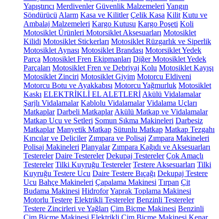
Yapıştırıcı
Merdivenler
Güvenlik Malzemeleri
Yangın
Söndürücü
Alarm
Kasa ve Kilitler
Çelik Kasa
Kilit
Kutu ve
Ambalaj Malzemeleri
Kargo Kutusu
Kargo Poşeti
Koli
Motosiklet Ürünleri
Motorsiklet Aksesuarları
Motosiklet
Kilidi
Motosiklet Stickerları
Motosiklet Rüzgarlık ve Siperlik
Motosiklet Aynası
Motosiklet Brandası
Motorsiklet Yedek
Parça
Motosiklet Fren Ekipmanları
Diğer Motosiklet Yedek
Parçaları
Motosiklet Fren ve Debriyaj Kolu
Motosiklet Kayışı
Motosiklet Zinciri
Motosiklet Giyim
Motorcu Eldiveni
Motorcu Botu ve Ayakkabısı
Motorcu Yağmurluk
Motosiklet
Kaskı
ELEKTRİKLİ EL ALETLERİ
Akülü Vidalamalar
Şarjlı Vidalamalar
Kablolu Vidalamalar
Vidalama Uçları
Matkaplar
Darbeli Matkaplar
Akülü Matkap ve Vidalamalar
Matkap Ucu ve Setleri
Somun Sıkma Makineleri
Darbesiz
Matkaplar
Manyetik Matkap
Sütunlu Matkap
Matkap Tezgahı
Kırıcılar ve Deliciler
Zımpara ve Polisaj
Zımpara Makineleri
Polisaj Makineleri
Planyalar
Zımpara Kağıdı ve Aksesuarları
Testereler
Daire Testereler
Dekupaj Testereler
Çok Amaçlı
Testereler
Tilki Kuyruğu Testereler
Testere Aksesuarları
Tilki
Kuyruğu Testere Ucu
Daire Testere Bıçağı
Dekupaj Testere
Ucu
Bahçe Makineleri
Çapalama Makinesi
Tırpan
Çit
Budama Makinesi
Hidrofor
Yaprak Toplama Makinesi
Motorlu Testere
Elektrikli Testereler
Benzinli Testereler
Testere Zincirleri ve Yağları
Çim Biçme Makinesi
Benzinli
Çim Biçme Makinesi
Elektrikli Çim Biçme Makinesi
Kenar