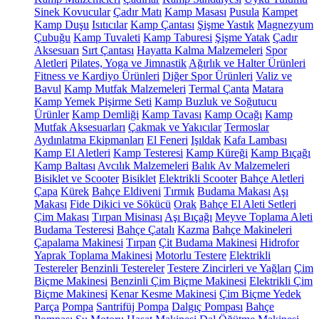
Sinek Kovucular
Çadır Matı
Kamp Masası
Pusula
Kampet
Kamp Duşu
Isıtıcılar
Kamp Çantası
Şişme Yastık
Magnezyum
Çubuğu
Kamp Tuvaleti
Kamp Taburesi
Şişme Yatak
Çadır
Aksesuarı
Sırt Çantası
Hayatta Kalma Malzemeleri
Spor
Aletleri
Pilates, Yoga ve Jimnastik
Ağırlık ve Halter Ürünleri
Fitness ve Kardiyo Ürünleri
Diğer Spor Ürünleri
Valiz ve
Bavul
Kamp Mutfak Malzemeleri
Termal Çanta
Matara
Kamp Yemek Pişirme Seti
Kamp Buzluk ve Soğutucu
Ürünler
Kamp Demliği
Kamp Tavası
Kamp Ocağı
Kamp
Mutfak Aksesuarları
Çakmak ve Yakıcılar
Termoslar
Aydınlatma Ekipmanları
El Feneri
Işıldak
Kafa Lambası
Kamp El Aletleri
Kamp Testeresi
Kamp Küreği
Kamp Bıçağı
Kamp Baltası
Avcılık Malzemeleri
Balık Av Malzemeleri
Bisiklet ve Scooter
Bisiklet
Elektrikli Scooter
Bahçe Aletleri
Çapa
Kürek
Bahçe Eldiveni
Tırmık
Budama Makası
Aşı
Makası
Fide Dikici ve Sökücü
Orak
Bahçe El Aleti Setleri
Çim Makası
Tırpan Misinası
Aşı Bıçağı
Meyve Toplama Aleti
Budama Testeresi
Bahçe Çatalı
Kazma
Bahçe Makineleri
Çapalama Makinesi
Tırpan
Çit Budama Makinesi
Hidrofor
Yaprak Toplama Makinesi
Motorlu Testere
Elektrikli
Testereler
Benzinli Testereler
Testere Zincirleri ve Yağları
Çim
Biçme Makinesi
Benzinli Çim Biçme Makinesi
Elektrikli Çim
Biçme Makinesi
Kenar Kesme Makinesi
Çim Biçme Yedek
Parça
Pompa
Santrifüj Pompa
Dalgıç Pompası
Bahçe