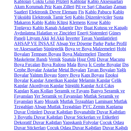
Kabloları
Çoklu Grup Prizleri
Kablolar
Kablo Aksesuarları
Akım Korumalı Priz
Kapı Zilleri
Pil ve Şarj Cihazları
Zaman
Saatleri
Elektronik Devre Elemanı
Fiş
Kablo Pabucu
Kablo
Yüksüğü
Elektronik Tamir Seti
Kablo Düzenleyiciler
Susta
Makaron Kablo
Kablo Klipsi
Klemens
Kroşe
Kablo
Toplayıcı
Kablo Kanalı
Adaptör
Duy
Buat Kutusu ve Kapağı
Aydınlatma Halatları ve Zincirleri
Enerji Sistemleri
Güneş
Paneli
Lityum Akü
Jel Akü
İnverter
Tavan Vantilatörleri
AHŞAP VE İNŞAAT
Ahşap Yer Döşeme
Parke
Parke Profil
ve Aksesuarları
Süpürgelik
Boya ve Boya Malzemeleri
Hobi
Boyaları
Tempare Boyası
Boya Malzemeleri
Tinerler
Maskeleme Bandı
Vernik
Spatula
Hışır Örtü
Duvar Macunu
Boya Fırçaları
Boya Rulosu
Mala
Boya
İç Cephe Boyalar
Dış
Cephe Boyalar
Astarlar
Metal Boyaları
Tavan Boyaları
Yağlı
Boyalar
Yalıtım Boyası
Sprey Boya
Kapı Boyası
Epoksi
Boyalar
Kapılar
Amerikan Kapılar
Melamin Kapılar
Çelik
Kapılar
Akordiyon Kapılar
Sürgülü Kapılar
Acil Çıkış
Kapıları
Kapı Kolları
Seramik ve Fayans
Banyo Seramik ve
Fayansları
Yer Seramik ve Fayansları
Mutfak Seramik ve
Fayansları
Karo
Mozaik
Mutfak Tezgahları
Laminant Mutfak
Tezgahları
Ahşap Mutfak Tezgahları
PVC Zemin Kaplama
Duvar Ürünleri
Duvar Kağıtları
Boyanabilir Duvar Kağıtları
3 Boyutlu Duvar Kağıtları
Duvar Stickerları ve Etiketleri
Dekoratif Duvar Kağıtları
Yapışkanlı Folyolar
Çocuk Odası
Duvar Stickerları
Çocuk Odası Duvar Kağıtları
Duvar Kağıdı