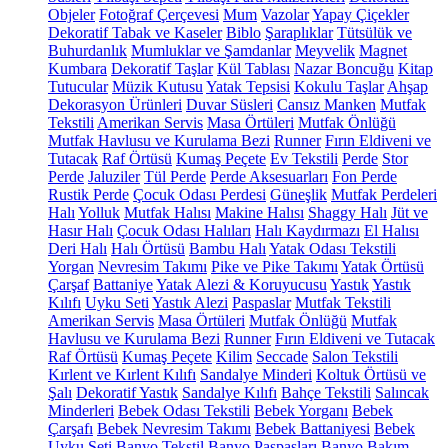
Objeler
Fotoğraf Çerçevesi
Mum
Vazolar
Yapay Çiçekler
Dekoratif Tabak ve Kaseler
Biblo
Şaraplıklar
Tütsülük ve
Buhurdanlık
Mumluklar ve Şamdanlar
Meyvelik
Magnet
Kumbara
Dekoratif Taşlar
Kül Tablası
Nazar Boncuğu
Kitap
Tutucular
Müzik Kutusu
Yatak Tepsisi
Kokulu Taşlar
Ahşap
Dekorasyon Ürünleri
Duvar Süsleri
Cansız Manken
Mutfak
Tekstili
Amerikan Servis
Masa Örtüleri
Mutfak Önlüğü
Mutfak Havlusu ve Kurulama Bezi
Runner
Fırın Eldiveni ve
Tutacak
Raf Örtüsü
Kumaş Peçete
Ev Tekstili
Perde
Stor
Perde
Jaluziler
Tül Perde
Perde Aksesuarları
Fon Perde
Rustik Perde
Çocuk Odası Perdesi
Güneşlik
Mutfak Perdeleri
Halı
Yolluk
Mutfak Halısı
Makine Halısı
Shaggy Halı
Jüt ve
Hasır Halı
Çocuk Odası Halıları
Halı Kaydırmazı
El Halısı
Deri Halı
Halı Örtüsü
Bambu Halı
Yatak Odası Tekstili
Yorgan
Nevresim Takımı
Pike ve Pike Takımı
Yatak Örtüsü
Çarşaf
Battaniye
Yatak Alezi & Koruyucusu
Yastık
Yastık
Kılıfı
Uyku Seti
Yastık Alezi
Paspaslar
Mutfak Tekstili
Amerikan Servis
Masa Örtüleri
Mutfak Önlüğü
Mutfak
Havlusu ve Kurulama Bezi
Runner
Fırın Eldiveni ve Tutacak
Raf Örtüsü
Kumaş Peçete
Kilim
Seccade
Salon Tekstili
Kırlent ve Kırlent Kılıfı
Sandalye Minderi
Koltuk Örtüsü ve
Şalı
Dekoratif Yastık
Sandalye Kılıfı
Bahçe Tekstili
Salıncak
Minderleri
Bebek Odası Tekstili
Bebek Yorganı
Bebek
Çarşafı
Bebek Nevresim Takımı
Bebek Battaniyesi
Bebek
Uyku Seti
Banyo Tekstil
Banyo Paspasları
Banyo Bakım