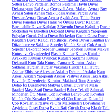
Setleri
Banyo Perdeleri
Bornoz
Peştemal
Havlu
Duvar
Dekorasyonu
Raf
Ayna
Çerçeveli Ayna
Makyaj Aynası
Boy
Aynası
Salon Aynası
Yatak Odası Aynası
Parçalı Ayna
Dresuar Aynası
Duvar Aynası
Ayaklı Ayna
Tablo
Poster
Duvar Panoları
Duvar Halısı ve Örtüsü
Duvar Kağıtları
Boyanabilir Duvar Kağıtları
3 Boyutlu Duvar Kağıtları
Duvar
Stickerları ve Etiketleri
Dekoratif Duvar Kağıtları
Yapışkanlı
Folyolar
Çocuk Odası Duvar Stickerları
Çocuk Odası Duvar
Kağıtları
Duvar Kağıdı Yapıştırıcısı
Poster Duvar Kağıtları
Ev
Düzenleme ve Saklama
Sepetler
Mutfak Sepeti
Çok Amaçlı
Sepetler
Dekoratif Sepetler
Çamaşır Sepetleri
Kutular
Makyaj
Kutusu ve Organizerleri
Plastik Kutular
Kumaş Kutular
Ayakkabı Kutuları
Oyuncak Kutuları
Saklama Kutusu
Dekoratif Kutu
Takı Kutusu
Çamaşır Kurutma Askısı
Saklama Hurçları
Hurçlar
Vakumlu Hurçlar
Halı Hurcu
Askılar
Elbise ve Aksesuar Askıları
Dekoratif Askılar
Kapı
Arkası Askıları
Yapışkanlı Askılar
Vestiyer Askısı
Takı Askısı
Bavul İçi Düzenleyici
Kurutma Makinesi Topu
Şemsiye
Dolap İçi Düzenleyici
Makyaj Çantası
Duvar ve Masa
Saatleri
Masa Saati
Duvar Saatleri
Bahçe Tekstili
Salıncak
Minderleri
Ütü Masası
Çöp Kovaları
Banyo Çöp Kovaları
Mutfak Çöp Kovaları
Endüstriyel Çöp Kovaları
Dolap İçi
Çöp Kovaları
Kırtasiye ve Ofis Malzemeleri
Dosyalama ve
Arşivleme
Poşet Dosya
Evrak Rafı
Çıtçıtlı Dosya
Klasör
Telli