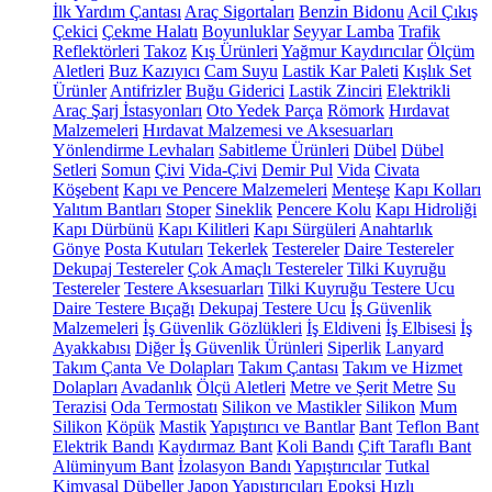
İlk Yardım Çantası
Araç Sigortaları
Benzin Bidonu
Acil Çıkış
Çekici
Çekme Halatı
Boyunluklar
Seyyar Lamba
Trafik
Reflektörleri
Takoz
Kış Ürünleri
Yağmur Kaydırıcılar
Ölçüm
Aletleri
Buz Kazıyıcı
Cam Suyu
Lastik Kar Paleti
Kışlık Set
Ürünler
Antifrizler
Buğu Giderici
Lastik Zinciri
Elektrikli
Araç Şarj İstasyonları
Oto Yedek Parça
Römork
Hırdavat
Malzemeleri
Hırdavat Malzemesi ve Aksesuarları
Yönlendirme Levhaları
Sabitleme Ürünleri
Dübel
Dübel
Setleri
Somun
Çivi
Vida-Çivi
Demir Pul
Vida
Civata
Köşebent
Kapı ve Pencere Malzemeleri
Menteşe
Kapı Kolları
Yalıtım Bantları
Stoper
Sineklik
Pencere Kolu
Kapı Hidroliği
Kapı Dürbünü
Kapı Kilitleri
Kapı Sürgüleri
Anahtarlık
Gönye
Posta Kutuları
Tekerlek
Testereler
Daire Testereler
Dekupaj Testereler
Çok Amaçlı Testereler
Tilki Kuyruğu
Testereler
Testere Aksesuarları
Tilki Kuyruğu Testere Ucu
Daire Testere Bıçağı
Dekupaj Testere Ucu
İş Güvenlik
Malzemeleri
İş Güvenlik Gözlükleri
İş Eldiveni
İş Elbisesi
İş
Ayakkabısı
Diğer İş Güvenlik Ürünleri
Siperlik
Lanyard
Takım Çanta Ve Dolapları
Takım Çantası
Takım ve Hizmet
Dolapları
Avadanlık
Ölçü Aletleri
Metre ve Şerit Metre
Su
Terazisi
Oda Termostatı
Silikon ve Mastikler
Silikon
Mum
Silikon
Köpük
Mastik
Yapıştırıcı ve Bantlar
Bant
Teflon Bant
Elektrik Bandı
Kaydırmaz Bant
Koli Bandı
Çift Taraflı Bant
Alüminyum Bant
İzolasyon Bandı
Yapıştırıcılar
Tutkal
Kimyasal Dübeller
Japon Yapıştırıcıları
Epoksi
Hızlı