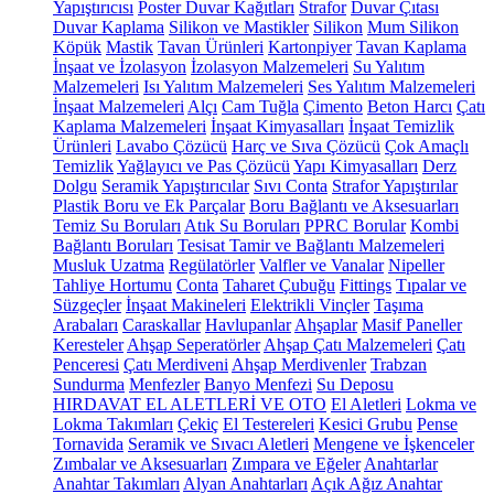
Yapıştırıcısı
Poster Duvar Kağıtları
Strafor
Duvar Çıtası
Duvar Kaplama
Silikon ve Mastikler
Silikon
Mum Silikon
Köpük
Mastik
Tavan Ürünleri
Kartonpiyer
Tavan Kaplama
İnşaat ve İzolasyon
İzolasyon Malzemeleri
Su Yalıtım
Malzemeleri
Isı Yalıtım Malzemeleri
Ses Yalıtım Malzemeleri
İnşaat Malzemeleri
Alçı
Cam Tuğla
Çimento
Beton Harcı
Çatı
Kaplama Malzemeleri
İnşaat Kimyasalları
İnşaat Temizlik
Ürünleri
Lavabo Çözücü
Harç ve Sıva Çözücü
Çok Amaçlı
Temizlik
Yağlayıcı ve Pas Çözücü
Yapı Kimyasalları
Derz
Dolgu
Seramik Yapıştırıcılar
Sıvı Conta
Strafor Yapıştırılar
Plastik Boru ve Ek Parçalar
Boru Bağlantı ve Aksesuarları
Temiz Su Boruları
Atık Su Boruları
PPRC Borular
Kombi
Bağlantı Boruları
Tesisat Tamir ve Bağlantı Malzemeleri
Musluk Uzatma
Regülatörler
Valfler ve Vanalar
Nipeller
Tahliye Hortumu
Conta
Taharet Çubuğu
Fittings
Tıpalar ve
Süzgeçler
İnşaat Makineleri
Elektrikli Vinçler
Taşıma
Arabaları
Caraskallar
Havlupanlar
Ahşaplar
Masif Paneller
Keresteler
Ahşap Seperatörler
Ahşap Çatı Malzemeleri
Çatı
Penceresi
Çatı Merdiveni
Ahşap Merdivenler
Trabzan
Sundurma
Menfezler
Banyo Menfezi
Su Deposu
HIRDAVAT EL ALETLERİ VE OTO
El Aletleri
Lokma ve
Lokma Takımları
Çekiç
El Testereleri
Kesici Grubu
Pense
Tornavida
Seramik ve Sıvacı Aletleri
Mengene ve İşkenceler
Zımbalar ve Aksesuarları
Zımpara ve Eğeler
Anahtarlar
Anahtar Takımları
Alyan Anahtarları
Açık Ağız Anahtar