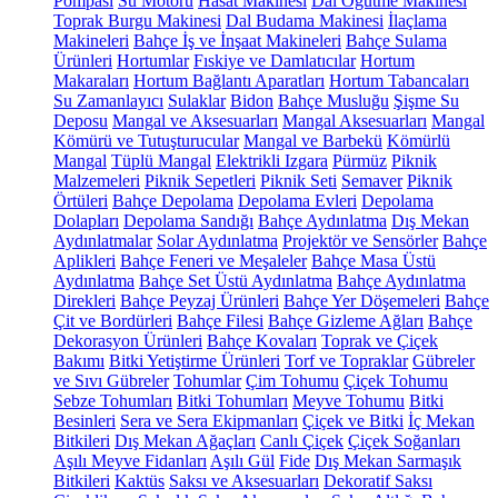
Pompası
Su Motoru
Hasat Makinesi
Dal Öğütme Makinesi
Toprak Burgu Makinesi
Dal Budama Makinesi
İlaçlama
Makineleri
Bahçe İş ve İnşaat Makineleri
Bahçe Sulama
Ürünleri
Hortumlar
Fıskiye ve Damlatıcılar
Hortum
Makaraları
Hortum Bağlantı Aparatları
Hortum Tabancaları
Su Zamanlayıcı
Sulaklar
Bidon
Bahçe Musluğu
Şişme Su
Deposu
Mangal ve Aksesuarları
Mangal Aksesuarları
Mangal
Kömürü ve Tutuşturucular
Mangal ve Barbekü
Kömürlü
Mangal
Tüplü Mangal
Elektrikli Izgara
Pürmüz
Piknik
Malzemeleri
Piknik Sepetleri
Piknik Seti
Semaver
Piknik
Örtüleri
Bahçe Depolama
Depolama Evleri
Depolama
Dolapları
Depolama Sandığı
Bahçe Aydınlatma
Dış Mekan
Aydınlatmalar
Solar Aydınlatma
Projektör ve Sensörler
Bahçe
Aplikleri
Bahçe Feneri ve Meşaleler
Bahçe Masa Üstü
Aydınlatma
Bahçe Set Üstü Aydınlatma
Bahçe Aydınlatma
Direkleri
Bahçe Peyzaj Ürünleri
Bahçe Yer Döşemeleri
Bahçe
Çit ve Bordürleri
Bahçe Filesi
Bahçe Gizleme Ağları
Bahçe
Dekorasyon Ürünleri
Bahçe Kovaları
Toprak ve Çiçek
Bakımı
Bitki Yetiştirme Ürünleri
Torf ve Topraklar
Gübreler
ve Sıvı Gübreler
Tohumlar
Çim Tohumu
Çiçek Tohumu
Sebze Tohumları
Bitki Tohumları
Meyve Tohumu
Bitki
Besinleri
Sera ve Sera Ekipmanları
Çiçek ve Bitki
İç Mekan
Bitkileri
Dış Mekan Ağaçları
Canlı Çiçek
Çiçek Soğanları
Aşılı Meyve Fidanları
Aşılı Gül
Fide
Dış Mekan Sarmaşık
Bitkileri
Kaktüs
Saksı ve Aksesuarları
Dekoratif Saksı