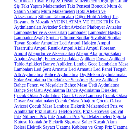
ve Rulosu
Tuval
El İşi & Tekstil Malzemeleri
Örgü İpi
Güpür
Şiş
Takı Yapım Malzemeleri
Takı Pensesi
Boncuk
Mum &
Sabun Yapımı
Mum Malzemeleri
Hobi Aletleri ve
Aksesuarları
Silikon Tabancaları
Diğer Hobi Aletleri
Taş
Boyama & Mozaik
AYDINLATMA VE ELEKTRİK
Ev
Aydınlatmaları
Avizeler
Sarkıt Avizeler
Plafonyer Avizeler
Lambaderler ve Aksesuarları
Lambader
Lambader Başlığı
Lambader Ayağı
Spotlar
Gömme Spotlar
Sıvaüstü Spotlar
Tavan Spotlar
Ampuller
Led Ampul
Halojen Ampul
Tasarruflu Ampul
Rustik Ampul
Akıllı Ampul
Floresan
Ampul
Abajurlar ve Aksesuarları
Abajur
Abajur Şapkaları
Abajur Ayaklığı
Fener ve Işıldaklar
Aplikler
Duvar Aplikleri
Tablo Aplikleri
Banyo Aplikleri
Lamba
Gece Lambaları
Masa
Lambaları
Led Şerit
Armatür
Led Armatür
Led Panel
Tezgah
Altı Aydınlatma
Bahçe Aydınlatma
Dış Mekan Aydınlatmalar
Solar Aydınlatma
Projektör ve Sensörler
Bahçe Aplikleri
Bahçe Feneri ve Meşaleler
Bahçe Masa Üstü Aydınlatma
Bahçe Set Üstü Aydınlatma
Bahçe Aydınlatma Direkleri
Çocuk Odası Aydınlatma
Çocuk Gece Lambası
Çocuk Odası
Duvar Aydınlatmaları
Çocuk Odası Abajuru
Çocuk Odası
Avizesi
Çocuk Masa Lambası
Elektrik Malzemeleri
Priz ve
Anahtarlar
Priz Kutusu
Telefon Prizi
Priz Çerçevesi
Golyat
Priz
Nümeris Priz
Priz
Anahtar Priz
Şalt Malzemeleri
Sigorta
Kutusu
Kontaktör
Elektrik Sigortası
Şalter
Kaçak Akım
Rölesi
Elektrik Sayacı
Uzatma Kablosu ve Grup Priz
Uzatma