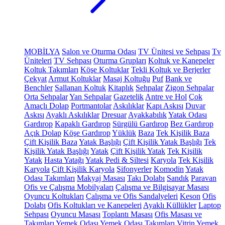
MOBİLYA
Salon ve Oturma Odası
TV Ünitesi ve Sehpası
Tv
Üniteleri
TV Sehpası
Oturma Grupları
Koltuk ve Kanepeler
Koltuk Takımları
Köşe Koltuklar
Tekli Koltuk ve Berjerler
Çekyat
Armut Koltuklar
Masaj Koltuğu
Puf
Bank ve
Benchler
Sallanan Koltuk
Kitaplık
Sehpalar
Zigon Sehpalar
Orta Sehpalar
Yan Sehpalar
Gazetelik
Antre ve Hol
Çok
Amaçlı Dolap
Portmantolar
Askılıklar
Kapı Askısı
Duvar
Askısı
Ayaklı Askılıklar
Dresuar
Ayakkabılık
Yatak Odası
Gardırop
Kapaklı Gardırop
Sürgülü Gardırop
Bez Gardırop
Açık Dolap
Köşe Gardırop
Yüklük
Baza
Tek Kişilik Baza
Çift Kişilik Baza
Yatak Başlığı
Çift Kişilik Yatak Başlığı
Tek
Kişilik Yatak Başlığı
Yatak
Çift Kişilik Yatak
Tek Kişilik
Yatak
Hasta Yatağı
Yatak Pedi & Şiltesi
Karyola
Tek Kişilik
Karyola
Çift Kişilik Karyola
Şifonyerler
Komodin
Yatak
Odası Takımları
Makyaj Masası
Takı Dolabı
Sandık
Paravan
Ofis ve Çalışma Mobilyaları
Çalışma ve Bilgisayar Masası
Oyuncu Koltukları
Çalışma ve Ofis Sandalyeleri
Keson
Ofis
Dolabı
Ofis Koltukları ve Kanepeleri
Ayaklı Küllükler
Laptop
Sehpası
Oyuncu Masası
Toplantı Masası
Ofis Masası ve
Takımları
Yemek Odası
Yemek Odası Takımları
Vitrin
Yemek