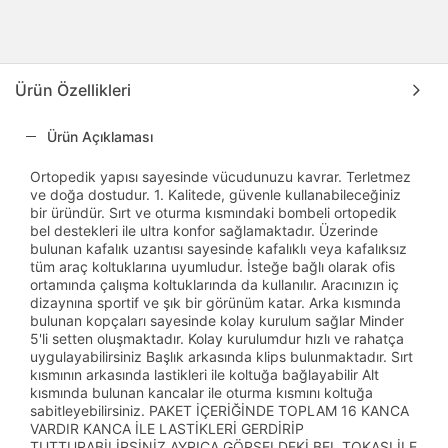
Ürün Özellikleri
Ürün Açıklaması
Ortopedik yapısı sayesinde vücudunuzu kavrar. Terletmez
ve doğa dostudur. 1. Kalitede, güvenle kullanabileceğiniz
bir üründür. Sırt ve oturma kısmındaki bombeli ortopedik
bel destekleri ile ultra konfor sağlamaktadır. Üzerinde
bulunan kafalık uzantısı sayesinde kafalıklı veya kafalıksız
tüm araç koltuklarına uyumludur. İsteğe bağlı olarak ofis
ortamında çalışma koltuklarında da kullanılır. Aracınızın iç
dizaynına sportif ve şık bir görünüm katar. Arka kısmında
bulunan kopçaları sayesinde kolay kurulum sağlar Minder
5'li setten oluşmaktadır. Kolay kurulumdur hızlı ve rahatça
uygulayabilirsiniz Başlık arkasında klips bulunmaktadır. Sırt
kısmının arkasında lastikleri ile koltuğa bağlayabilir Alt
kısmında bulunan kancalar ile oturma kısmını koltuğa
sabitleyebilirsiniz. PAKET İÇERİĞİNDE TOPLAM 16 KANCA
VARDIR KANCA İLE LASTİKLERİ GERDİRİP
TUTTURABİLİRSİNİZ AYRICA GÖRSELDEKİ BEL TOKASI İLE