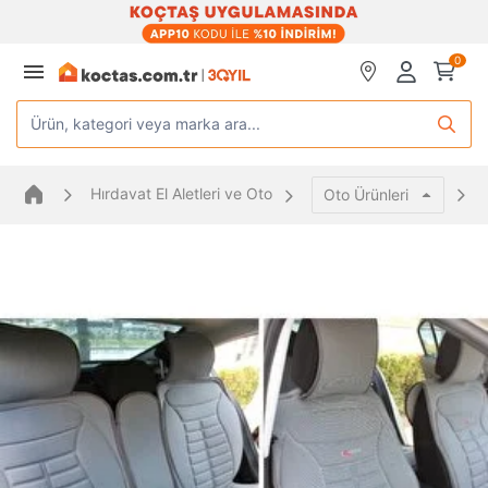
0
Ürün, kategori veya marka ara...
Hırdavat El Aletleri ve Oto
Oto Ürünleri