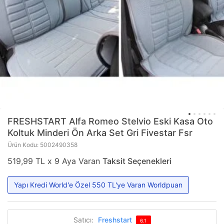
FRESHSTART
Alfa Romeo Stelvio Eski Kasa Oto
Koltuk Minderi Ön Arka Set Gri Fivestar Fsr
Ürün Kodu: 5002490358
519,99 TL x 9 Aya Varan
Taksit Seçenekleri
Yapı Kredi World'e Özel 550 TL'ye Varan Worldpuan
Satıcı:
Freshstart
6.1