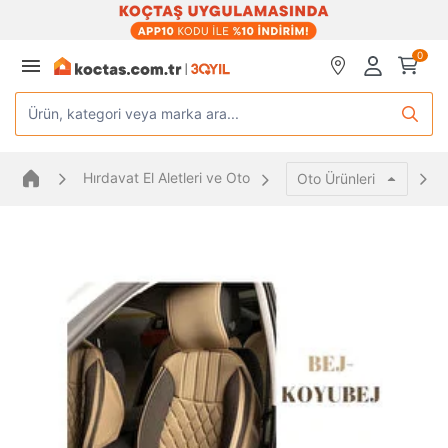
0
Ürün, kategori veya marka ara...
Hırdavat El Aletleri ve Oto
Oto Ürünleri