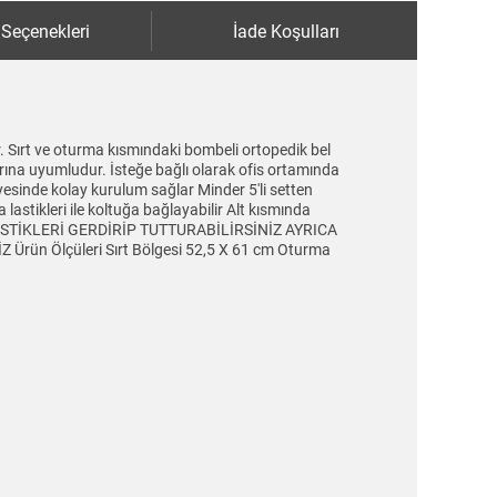
 Seçenekleri
İade Koşulları
. Sırt ve oturma kısmındaki bombeli ortopedik bel
arına uyumludur. İsteğe bağlı olarak ofis ortamında
yesinde kolay kurulum sağlar Minder 5'li setten
lastikleri ile koltuğa bağlayabilir Alt kısmında
 LASTİKLERİ GERDİRİP TUTTURABİLİRSİNİZ AYRICA
n Ölçüleri Sırt Bölgesi 52,5 X 61 cm Oturma