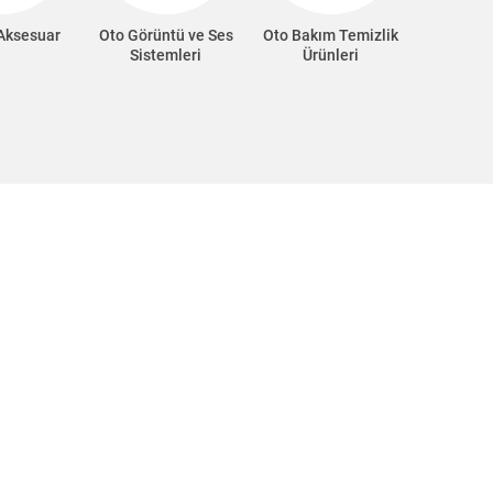
 Aksesuar
Oto Görüntü ve Ses
Oto Bakım Temizlik
Oto Süp
Sistemleri
Ürünleri