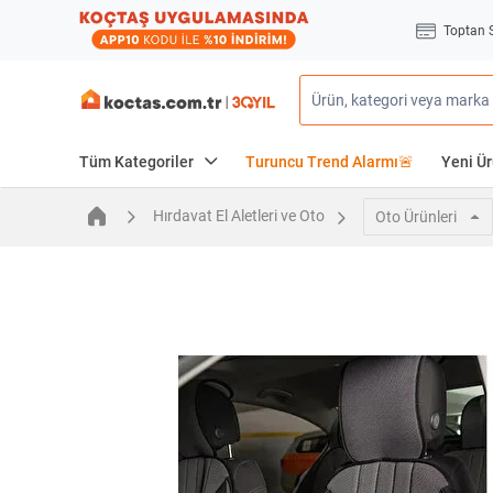
Toptan 
Tüm Kategoriler
Turuncu Trend Alarmı🚨
Yeni Ür
Hırdavat El Aletleri ve Oto
Oto Ürünleri