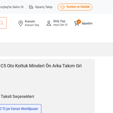
Yardım ve Destek
Koçtaş'ta Satıcı Ol
Sipariş Takip
Giriş Yap
Konum
0
Sepetim
veya Üye Ol
Konum Seç
 C5 Oto Koltuk Minderi Ön Arka Takım Gri
n
Taksit Seçenekleri
50 TL'ye Varan Worldpuan