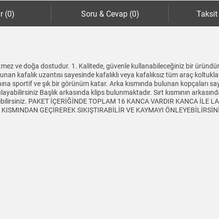
r (0)
Soru & Cevap (0)
Taksit
mez ve doğa dostudur. 1. Kalitede, güvenle kullanabileceğiniz bir üründür
lunan kafalık uzantısı sayesinde kafalıklı veya kafalıksız tüm araç koltukl
aynına sportif ve şık bir görünüm katar. Arka kısmında bulunan kopçaları sa
yabilirsiniz Başlık arkasında klips bulunmaktadır. Sırt kısmının arkasında 
tleyebilirsiniz. PAKET İÇERİĞİNDE TOPLAM 16 KANCA VARDIR KANCA İLE
SMINDAN GEÇİREREK SIKIŞTIRABİLİR VE KAYMAYI ÖNLEYEBİLİRSİNİZ Ürü