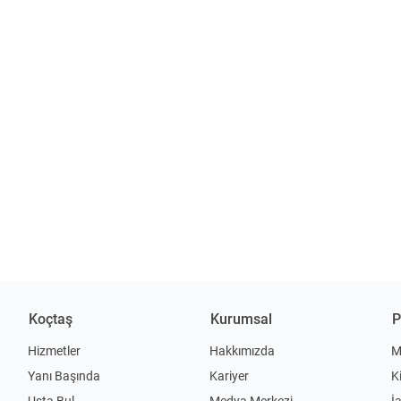
Koçtaş
Kurumsal
P
Hizmetler
Hakkımızda
M
Yanı Başında
Kariyer
K
Usta Bul
Medya Merkezi
İ