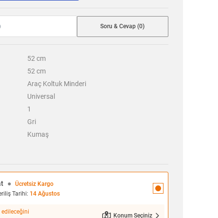
Soru & Cevap (0)
52
cm
52
cm
Araç Koltuk Minderi
Universal
1
Gri
Kumaş
at
●
Ücretsiz Kargo
iliş Tarihi:
14 Ağustos
 edileceğini
Konum Seçiniz