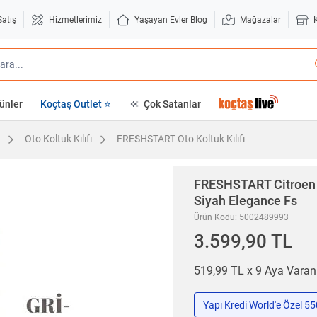
Satış
Hizmetlerimiz
Yaşayan Evler Blog
Mağazalar
ünler
Koçtaş Outlet ⭐
Çok Satanlar
Oto Koltuk Kılıfı
FRESHSTART Oto Koltuk Kılıfı
FRESHSTART
Citroen
Siyah Elegance Fs
Ürün Kodu: 5002489993
3.599,90 TL
519,99 TL x 9 Aya Vara
Yapı Kredi World'e Özel 5