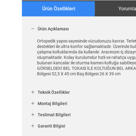
Ürün Özellikleri
Yorumla
Ürün Açıklaması
Ortopedik yapısı sayesinde vücudunuzu kavrar. Terlet
destekleri ile ultra konfor sağlamaktadır. Üzerinde bu
çalışma koltuklarında da kullanılır. Aracınızın iç diz
oluşmaktadır. Kolay kurulumdur hızlı ve rahatça uygula
bulunan kancalar ile oturma kısmını koltuğa sabi
GÖRSELDEKİ BEL TOKASI İLE KOLTUĞUN BEL ARKA KI
Bölgesi 52,5 X 45 cm Baş Bölgesi 26 X 39 cm
Teknik Özellikler
Montaj Bilgileri
Teslimat Bilgileri
Garanti Bilgisi