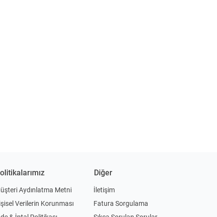
olitikalarımız
Diğer
üşteri Aydınlatma Metni
İletişim
işisel Verilerin Korunması
Fatura Sorgulama
ade & İptal Politikası
Sıkça Sorulan Sorular