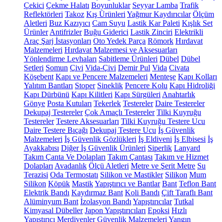
Çekici
Çekme Halatı
Boyunluklar
Seyyar Lamba
Trafik
Reflektörleri
Takoz
Kış Ürünleri
Yağmur Kaydırıcılar
Ölçüm
Aletleri
Buz Kazıyıcı
Cam Suyu
Lastik Kar Paleti
Kışlık Set
Ürünler
Antifrizler
Buğu Giderici
Lastik Zinciri
Elektrikli
Araç Şarj İstasyonları
Oto Yedek Parça
Römork
Hırdavat
Malzemeleri
Hırdavat Malzemesi ve Aksesuarları
Yönlendirme Levhaları
Sabitleme Ürünleri
Dübel
Dübel
Setleri
Somun
Çivi
Vida-Çivi
Demir Pul
Vida
Civata
Köşebent
Kapı ve Pencere Malzemeleri
Menteşe
Kapı Kolları
Yalıtım Bantları
Stoper
Sineklik
Pencere Kolu
Kapı Hidroliği
Kapı Dürbünü
Kapı Kilitleri
Kapı Sürgüleri
Anahtarlık
Gönye
Posta Kutuları
Tekerlek
Testereler
Daire Testereler
Dekupaj Testereler
Çok Amaçlı Testereler
Tilki Kuyruğu
Testereler
Testere Aksesuarları
Tilki Kuyruğu Testere Ucu
Daire Testere Bıçağı
Dekupaj Testere Ucu
İş Güvenlik
Malzemeleri
İş Güvenlik Gözlükleri
İş Eldiveni
İş Elbisesi
İş
Ayakkabısı
Diğer İş Güvenlik Ürünleri
Siperlik
Lanyard
Takım Çanta Ve Dolapları
Takım Çantası
Takım ve Hizmet
Dolapları
Avadanlık
Ölçü Aletleri
Metre ve Şerit Metre
Su
Terazisi
Oda Termostatı
Silikon ve Mastikler
Silikon
Mum
Silikon
Köpük
Mastik
Yapıştırıcı ve Bantlar
Bant
Teflon Bant
Elektrik Bandı
Kaydırmaz Bant
Koli Bandı
Çift Taraflı Bant
Alüminyum Bant
İzolasyon Bandı
Yapıştırıcılar
Tutkal
Kimyasal Dübeller
Japon Yapıştırıcıları
Epoksi
Hızlı
Yapıştırıcı
Merdivenler
Güvenlik Malzemeleri
Yangın