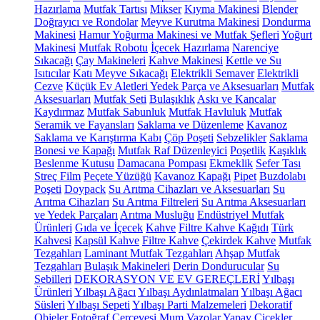
Hazırlama
Mutfak Tartısı
Mikser
Kıyma Makinesi
Blender
Doğrayıcı ve Rondolar
Meyve Kurutma Makinesi
Dondurma
Makinesi
Hamur Yoğurma Makinesi ve Mutfak Şefleri
Yoğurt
Makinesi
Mutfak Robotu
İçecek Hazırlama
Narenciye
Sıkacağı
Çay Makineleri
Kahve Makinesi
Kettle ve Su
Isıtıcılar
Katı Meyve Sıkacağı
Elektrikli Semaver
Elektrikli
Cezve
Küçük Ev Aletleri Yedek Parça ve Aksesuarları
Mutfak
Aksesuarları
Mutfak Seti
Bulaşıklık
Askı ve Kancalar
Kaydırmaz
Mutfak Sabunluk
Mutfak Havluluk
Mutfak
Seramik ve Fayansları
Saklama ve Düzenleme
Kavanoz
Saklama ve Karıştırma Kabı
Çöp Poşeti
Sebzelikler
Saklama
Bonesi ve Kapağı
Mutfak Raf Düzenleyici
Poşetlik
Kaşıklık
Beslenme Kutusu
Damacana Pompası
Ekmeklik
Sefer Tası
Streç Film
Peçete Yüzüğü
Kavanoz Kapağı
Pipet
Buzdolabı
Poşeti
Doypack
Su Arıtma Cihazları ve Aksesuarları
Su
Arıtma Cihazları
Su Arıtma Filtreleri
Su Arıtma Aksesuarları
ve Yedek Parçaları
Arıtma Musluğu
Endüstriyel Mutfak
Ürünleri
Gıda ve İçecek
Kahve
Filtre Kahve Kağıdı
Türk
Kahvesi
Kapsül Kahve
Filtre Kahve
Çekirdek Kahve
Mutfak
Tezgahları
Laminant Mutfak Tezgahları
Ahşap Mutfak
Tezgahları
Bulaşık Makineleri
Derin Dondurucular
Su
Sebilleri
DEKORASYON VE EV GEREÇLERİ
Yılbaşı
Ürünleri
Yılbaşı Ağacı
Yılbaşı Aydınlatmaları
Yılbaşı Ağacı
Süsleri
Yılbaşı Sepeti
Yılbaşı Parti Malzemeleri
Dekoratif
Objeler
Fotoğraf Çerçevesi
Mum
Vazolar
Yapay Çiçekler