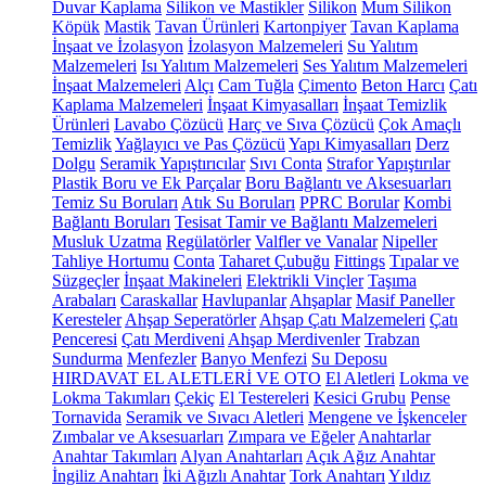
Duvar Kaplama
Silikon ve Mastikler
Silikon
Mum Silikon
Köpük
Mastik
Tavan Ürünleri
Kartonpiyer
Tavan Kaplama
İnşaat ve İzolasyon
İzolasyon Malzemeleri
Su Yalıtım
Malzemeleri
Isı Yalıtım Malzemeleri
Ses Yalıtım Malzemeleri
İnşaat Malzemeleri
Alçı
Cam Tuğla
Çimento
Beton Harcı
Çatı
Kaplama Malzemeleri
İnşaat Kimyasalları
İnşaat Temizlik
Ürünleri
Lavabo Çözücü
Harç ve Sıva Çözücü
Çok Amaçlı
Temizlik
Yağlayıcı ve Pas Çözücü
Yapı Kimyasalları
Derz
Dolgu
Seramik Yapıştırıcılar
Sıvı Conta
Strafor Yapıştırılar
Plastik Boru ve Ek Parçalar
Boru Bağlantı ve Aksesuarları
Temiz Su Boruları
Atık Su Boruları
PPRC Borular
Kombi
Bağlantı Boruları
Tesisat Tamir ve Bağlantı Malzemeleri
Musluk Uzatma
Regülatörler
Valfler ve Vanalar
Nipeller
Tahliye Hortumu
Conta
Taharet Çubuğu
Fittings
Tıpalar ve
Süzgeçler
İnşaat Makineleri
Elektrikli Vinçler
Taşıma
Arabaları
Caraskallar
Havlupanlar
Ahşaplar
Masif Paneller
Keresteler
Ahşap Seperatörler
Ahşap Çatı Malzemeleri
Çatı
Penceresi
Çatı Merdiveni
Ahşap Merdivenler
Trabzan
Sundurma
Menfezler
Banyo Menfezi
Su Deposu
HIRDAVAT EL ALETLERİ VE OTO
El Aletleri
Lokma ve
Lokma Takımları
Çekiç
El Testereleri
Kesici Grubu
Pense
Tornavida
Seramik ve Sıvacı Aletleri
Mengene ve İşkenceler
Zımbalar ve Aksesuarları
Zımpara ve Eğeler
Anahtarlar
Anahtar Takımları
Alyan Anahtarları
Açık Ağız Anahtar
İngiliz Anahtarı
İki Ağızlı Anahtar
Tork Anahtarı
Yıldız