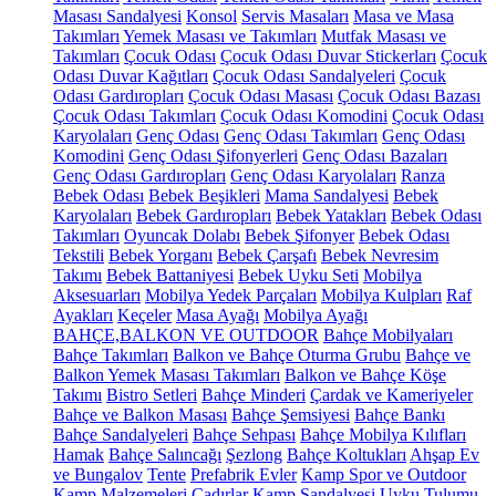
Masası Sandalyesi
Konsol
Servis Masaları
Masa ve Masa
Takımları
Yemek Masası ve Takımları
Mutfak Masası ve
Takımları
Çocuk Odası
Çocuk Odası Duvar Stickerları
Çocuk
Odası Duvar Kağıtları
Çocuk Odası Sandalyeleri
Çocuk
Odası Gardıropları
Çocuk Odası Masası
Çocuk Odası Bazası
Çocuk Odası Takımları
Çocuk Odası Komodini
Çocuk Odası
Karyolaları
Genç Odası
Genç Odası Takımları
Genç Odası
Komodini
Genç Odası Şifonyerleri
Genç Odası Bazaları
Genç Odası Gardıropları
Genç Odası Karyolaları
Ranza
Bebek Odası
Bebek Beşikleri
Mama Sandalyesi
Bebek
Karyolaları
Bebek Gardıropları
Bebek Yatakları
Bebek Odası
Takımları
Oyuncak Dolabı
Bebek Şifonyer
Bebek Odası
Tekstili
Bebek Yorganı
Bebek Çarşafı
Bebek Nevresim
Takımı
Bebek Battaniyesi
Bebek Uyku Seti
Mobilya
Aksesuarları
Mobilya Yedek Parçaları
Mobilya Kulpları
Raf
Ayakları
Keçeler
Masa Ayağı
Mobilya Ayağı
BAHÇE,BALKON VE OUTDOOR
Bahçe Mobilyaları
Bahçe Takımları
Balkon ve Bahçe Oturma Grubu
Bahçe ve
Balkon Yemek Masası Takımları
Balkon ve Bahçe Köşe
Takımı
Bistro Setleri
Bahçe Minderi
Çardak ve Kameriyeler
Bahçe ve Balkon Masası
Bahçe Şemsiyesi
Bahçe Bankı
Bahçe Sandalyeleri
Bahçe Sehpası
Bahçe Mobilya Kılıfları
Hamak
Bahçe Salıncağı
Şezlong
Bahçe Koltukları
Ahşap Ev
ve Bungalov
Tente
Prefabrik Evler
Kamp Spor ve Outdoor
Kamp Malzemeleri
Çadırlar
Kamp Sandalyesi
Uyku Tulumu