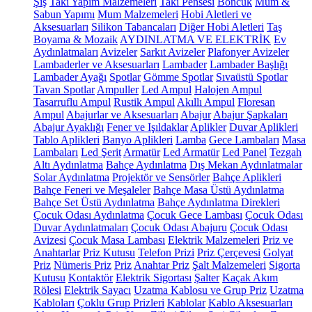
Şiş
Takı Yapım Malzemeleri
Takı Pensesi
Boncuk
Mum &
Sabun Yapımı
Mum Malzemeleri
Hobi Aletleri ve
Aksesuarları
Silikon Tabancaları
Diğer Hobi Aletleri
Taş
Boyama & Mozaik
AYDINLATMA VE ELEKTRİK
Ev
Aydınlatmaları
Avizeler
Sarkıt Avizeler
Plafonyer Avizeler
Lambaderler ve Aksesuarları
Lambader
Lambader Başlığı
Lambader Ayağı
Spotlar
Gömme Spotlar
Sıvaüstü Spotlar
Tavan Spotlar
Ampuller
Led Ampul
Halojen Ampul
Tasarruflu Ampul
Rustik Ampul
Akıllı Ampul
Floresan
Ampul
Abajurlar ve Aksesuarları
Abajur
Abajur Şapkaları
Abajur Ayaklığı
Fener ve Işıldaklar
Aplikler
Duvar Aplikleri
Tablo Aplikleri
Banyo Aplikleri
Lamba
Gece Lambaları
Masa
Lambaları
Led Şerit
Armatür
Led Armatür
Led Panel
Tezgah
Altı Aydınlatma
Bahçe Aydınlatma
Dış Mekan Aydınlatmalar
Solar Aydınlatma
Projektör ve Sensörler
Bahçe Aplikleri
Bahçe Feneri ve Meşaleler
Bahçe Masa Üstü Aydınlatma
Bahçe Set Üstü Aydınlatma
Bahçe Aydınlatma Direkleri
Çocuk Odası Aydınlatma
Çocuk Gece Lambası
Çocuk Odası
Duvar Aydınlatmaları
Çocuk Odası Abajuru
Çocuk Odası
Avizesi
Çocuk Masa Lambası
Elektrik Malzemeleri
Priz ve
Anahtarlar
Priz Kutusu
Telefon Prizi
Priz Çerçevesi
Golyat
Priz
Nümeris Priz
Priz
Anahtar Priz
Şalt Malzemeleri
Sigorta
Kutusu
Kontaktör
Elektrik Sigortası
Şalter
Kaçak Akım
Rölesi
Elektrik Sayacı
Uzatma Kablosu ve Grup Priz
Uzatma
Kabloları
Çoklu Grup Prizleri
Kablolar
Kablo Aksesuarları