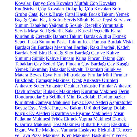
Kovaları
Banyo Çöp Kovaları
Mutfak Çöp Kovaları
Endüstriyel Çöp Kovaları
Dolap İçi Çöp Kovaları
Sofra
Grubu
Çatal,Kaşık,Bıçak
Çatal Kaşık Bıçak Takımı
Yemek
Bıçağı
Çatal
Kaşık
Sofra Servis
Sürahi
Kase
Tepsi
Servis ve
Sunum Tabakları
Yağdanlık
Sosluk, Reçellik
Yumurtalık
Servis Maşa Seti
Şekerlik
Salata Kasesi
Peçetelik
Karaf
Kürdanlık
Çerezlik
Baharat Takımı
Bardak Altlığı
Ekmek
Sepeti
Pasta Sunumu
Pasta Takımı
Kek Fanusu
Bardak
Viski
Bardağı
Su Bardağı
Meşrubat Bardağı
Rakı Bardağı
Kadeh
Bardak Seti
Bira Bardağı
Shot Bardağı
Çay ve Kahve
Sunumu
Sütlük
Kahve Fincanı
Kupa
Fincan Takımı
Çay
Tabakları
Çay Setleri
Çay Fincanı
Çay Bardağı
Çay Kaşığı
Yemek Takımları
Tabaklar
Kahvaltı Takımları
Suluk ve
Matara
Beyaz Eşya
Fırın
Mikrodalga Fırınlar
Mini Fırınlar
Buzdolabı
Çamaşır Makinesi
Ocak
Ankastre Ürünleri
Ankastre Setler
Ankastre Ocaklar
Ankastre Fırınlar
Ankastre
Davlumbazlar
Bulaşık Makineleri
Kurutma Makinesi
Derin
Dondurucular
Su Sebilleri
Mini Buzdolabı
Davlumbazlar
Kurutmalı Çamaşır Makinesi
Beyaz Eşya Setleri
Aspiratörler
Beyaz Eşya Yedek Parça ve Bakım Ürünleri
Şarap Dolabı
Küçük Ev Aletleri
Kızartma ve Pişirme Makineleri
Mısır
Patlatma Makinesi
Fritöz
Ekmek Yapma Makinesi
Ekmek
Kızartma Makinesi
Tost Makinesi
Buharlı Pişirici
Elektrikli
Izgara
Waffle Makinesi
Yumurta Haşlayıcı
Elektrikli Tencere
ve Tava
Pizza Makinesi
Krep Makinesi
Basküller
Yiyecek