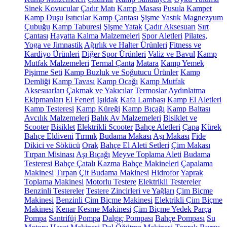
Sinek Kovucular
Çadır Matı
Kamp Masası
Pusula
Kampet
Kamp Duşu
Isıtıcılar
Kamp Çantası
Şişme Yastık
Magnezyum
Çubuğu
Kamp Taburesi
Şişme Yatak
Çadır Aksesuarı
Sırt
Çantası
Hayatta Kalma Malzemeleri
Spor Aletleri
Pilates,
Yoga ve Jimnastik
Ağırlık ve Halter Ürünleri
Fitness ve
Kardiyo Ürünleri
Diğer Spor Ürünleri
Valiz ve Bavul
Kamp
Mutfak Malzemeleri
Termal Çanta
Matara
Kamp Yemek
Pişirme Seti
Kamp Buzluk ve Soğutucu Ürünler
Kamp
Demliği
Kamp Tavası
Kamp Ocağı
Kamp Mutfak
Aksesuarları
Çakmak ve Yakıcılar
Termoslar
Aydınlatma
Ekipmanları
El Feneri
Işıldak
Kafa Lambası
Kamp El Aletleri
Kamp Testeresi
Kamp Küreği
Kamp Bıçağı
Kamp Baltası
Avcılık Malzemeleri
Balık Av Malzemeleri
Bisiklet ve
Scooter
Bisiklet
Elektrikli Scooter
Bahçe Aletleri
Çapa
Kürek
Bahçe Eldiveni
Tırmık
Budama Makası
Aşı Makası
Fide
Dikici ve Sökücü
Orak
Bahçe El Aleti Setleri
Çim Makası
Tırpan Misinası
Aşı Bıçağı
Meyve Toplama Aleti
Budama
Testeresi
Bahçe Çatalı
Kazma
Bahçe Makineleri
Çapalama
Makinesi
Tırpan
Çit Budama Makinesi
Hidrofor
Yaprak
Toplama Makinesi
Motorlu Testere
Elektrikli Testereler
Benzinli Testereler
Testere Zincirleri ve Yağları
Çim Biçme
Makinesi
Benzinli Çim Biçme Makinesi
Elektrikli Çim Biçme
Makinesi
Kenar Kesme Makinesi
Çim Biçme Yedek Parça
Pompa
Santrifüj Pompa
Dalgıç Pompası
Bahçe Pompası
Su