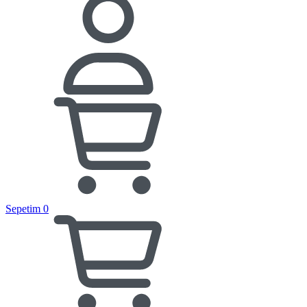
Sepetim
0