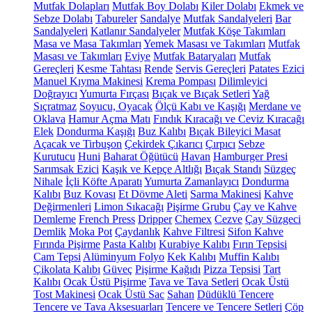
Mutfak Dolapları
Mutfak Boy Dolabı
Kiler Dolabı
Ekmek ve
Sebze Dolabı
Tabureler
Sandalye
Mutfak Sandalyeleri
Bar
Sandalyeleri
Katlanır Sandalyeler
Mutfak Köşe Takımları
Masa ve Masa Takımları
Yemek Masası ve Takımları
Mutfak
Masası ve Takımları
Eviye
Mutfak Bataryaları
Mutfak
Gereçleri
Kesme Tahtası
Rende
Servis Gereçleri
Patates Ezici
Manuel Kıyma Makinesi
Krema Pompası
Dilimleyici
Doğrayıcı
Yumurta Fırçası
Bıçak ve Bıçak Setleri
Yağ
Sıçratmaz
Soyucu, Oyacak
Ölçü Kabı ve Kaşığı
Merdane ve
Oklava
Hamur Açma Matı
Fındık Kıracağı ve Ceviz Kıracağı
Elek
Dondurma Kaşığı
Buz Kalıbı
Bıçak Bileyici Masat
Açacak ve Tirbuşon
Çekirdek Çıkarıcı
Çırpıcı
Sebze
Kurutucu
Huni
Baharat Öğütücü
Havan
Hamburger Presi
Sarımsak Ezici
Kaşık ve Kepçe Altlığı
Bıçak Standı
Süzgeç
Nihale
İçli Köfte Aparatı
Yumurta Zamanlayıcı
Dondurma
Kalıbı
Buz Kovası
Et Dövme Aleti
Sarma Makinesi
Kahve
Değirmenleri
Limon Sıkacağı
Pişirme Grubu
Çay ve Kahve
Demleme
French Press
Dripper
Chemex
Cezve
Çay Süzgeci
Demlik
Moka Pot
Çaydanlık
Kahve Filtresi
Sifon Kahve
Fırında Pişirme
Pasta Kalıbı
Kurabiye Kalıbı
Fırın Tepsisi
Cam Tepsi
Alüminyum Folyo
Kek Kalıbı
Muffin Kalıbı
Çikolata Kalıbı
Güveç
Pişirme Kağıdı
Pizza Tepsisi
Tart
Kalıbı
Ocak Üstü Pişirme
Tava ve Tava Setleri
Ocak Üstü
Tost Makinesi
Ocak Üstü Sac
Sahan
Düdüklü Tencere
Tencere ve Tava Aksesuarları
Tencere ve Tencere Setleri
Çöp