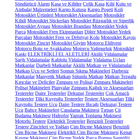
Söndürücü
Alarm
Kasa ve Kilitler
Çelik Kasa
Kilit
Kutu ve
Ambalaj Malzemeleri
Kargo Kutusu
Kargo Poşeti
Koli
Motosiklet Ürünleri
Motorsiklet Aksesuarları
Motosiklet
Kilidi
Motosiklet Stickerları
Motosiklet Rüzgarlık ve Siperlik
Motosiklet Aynası
Motosiklet Brandası
Motorsiklet Yedek
Parça
Motosiklet Fren Ekipmanları
Diğer Motosiklet Yedek
Parçaları
Motosiklet Fren ve Debriyaj Kolu
Motosiklet Kayışı
Motosiklet Zinciri
Motosiklet Giyim
Motorcu Eldiveni
Motorcu Botu ve Ayakkabısı
Motorcu Yağmurluk
Motosiklet
Kaskı
ELEKTRİKLİ EL ALETLERİ
Akülü Vidalamalar
Şarjlı Vidalamalar
Kablolu Vidalamalar
Vidalama Uçları
Matkaplar
Darbeli Matkaplar
Akülü Matkap ve Vidalamalar
Matkap Ucu ve Setleri
Somun Sıkma Makineleri
Darbesiz
Matkaplar
Manyetik Matkap
Sütunlu Matkap
Matkap Tezgahı
Kırıcılar ve Deliciler
Zımpara ve Polisaj
Zımpara Makineleri
Polisaj Makineleri
Planyalar
Zımpara Kağıdı ve Aksesuarları
Testereler
Daire Testereler
Dekupaj Testereler
Çok Amaçlı
Testereler
Tilki Kuyruğu Testereler
Testere Aksesuarları
Tilki
Kuyruğu Testere Ucu
Daire Testere Bıçağı
Dekupaj Testere
Ucu
Bahçe Makineleri
Çapalama Makinesi
Tırpan
Çit
Budama Makinesi
Hidrofor
Yaprak Toplama Makinesi
Motorlu Testere
Elektrikli Testereler
Benzinli Testereler
Testere Zincirleri ve Yağları
Çim Biçme Makinesi
Benzinli
Çim Biçme Makinesi
Elektrikli Çim Biçme Makinesi
Kenar
Kesme Makinesi
Çim Biçme Yedek Parça
Pompa
Santrifüj