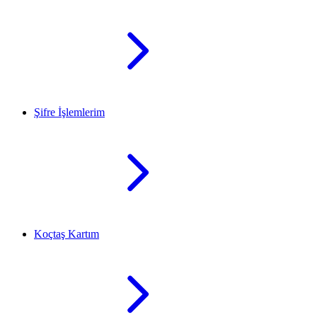
Şifre İşlemlerim
Koçtaş Kartım