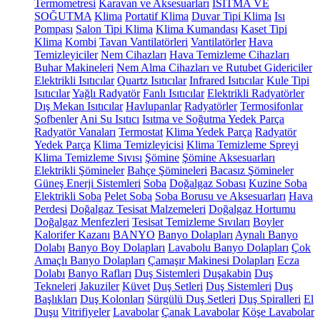
Termometresi
Karavan ve Aksesuarları
ISITMA VE
SOĞUTMA
Klima
Portatif Klima
Duvar Tipi Klima
Isı
Pompası
Salon Tipi Klima
Klima Kumandası
Kaset Tipi
Klima
Kombi
Tavan Vantilatörleri
Vantilatörler
Hava
Temizleyiciler
Nem Cihazları
Hava Temizleme Cihazları
Buhar Makineleri
Nem Alma Cihazları ve Rutubet Gidericiler
Elektrikli Isıtıcılar
Quartz Isıtıcılar
Infrared Isıtıcılar
Kule Tipi
Isıtıcılar
Yağlı Radyatör
Fanlı Isıtıcılar
Elektrikli Radyatörler
Dış Mekan Isıtıcılar
Havlupanlar
Radyatörler
Termosifonlar
Şofbenler
Ani Su Isıtıcı
Isıtma ve Soğutma Yedek Parça
Radyatör Vanaları
Termostat
Klima Yedek Parça
Radyatör
Yedek Parça
Klima Temizleyicisi
Klima Temizleme Spreyi
Klima Temizleme Sıvısı
Şömine
Şömine Aksesuarları
Elektrikli Şömineler
Bahçe Şömineleri
Bacasız Şömineler
Güneş Enerji Sistemleri
Soba
Doğalgaz Sobası
Kuzine Soba
Elektrikli Soba
Pelet Soba
Soba Borusu ve Aksesuarları
Hava
Perdesi
Doğalgaz Tesisat Malzemeleri
Doğalgaz Hortumu
Doğalgaz Menfezleri
Tesisat Temizleme Sıvıları
Boyler
Kalorifer Kazanı
BANYO
Banyo Dolapları
Aynalı Banyo
Dolabı
Banyo Boy Dolapları
Lavabolu Banyo Dolapları
Çok
Amaçlı Banyo Dolapları
Çamaşır Makinesi Dolapları
Ecza
Dolabı
Banyo Rafları
Duş Sistemleri
Duşakabin
Duş
Tekneleri
Jakuziler
Küvet
Duş Setleri
Duş Sistemleri
Duş
Başlıkları
Duş Kolonları
Sürgülü Duş Setleri
Duş Spiralleri
El
Duşu
Vitrifiyeler
Lavabolar
Çanak Lavabolar
Köşe Lavabolar