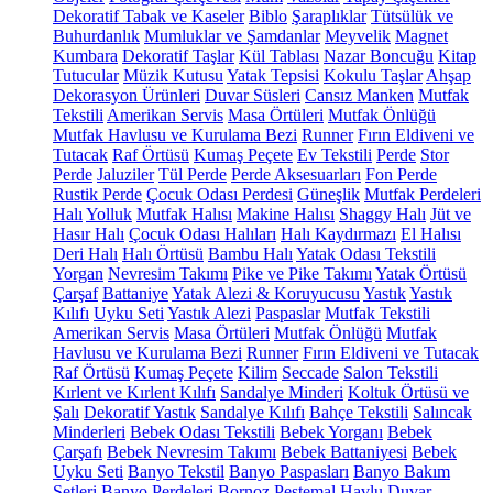
Dekoratif Tabak ve Kaseler
Biblo
Şaraplıklar
Tütsülük ve
Buhurdanlık
Mumluklar ve Şamdanlar
Meyvelik
Magnet
Kumbara
Dekoratif Taşlar
Kül Tablası
Nazar Boncuğu
Kitap
Tutucular
Müzik Kutusu
Yatak Tepsisi
Kokulu Taşlar
Ahşap
Dekorasyon Ürünleri
Duvar Süsleri
Cansız Manken
Mutfak
Tekstili
Amerikan Servis
Masa Örtüleri
Mutfak Önlüğü
Mutfak Havlusu ve Kurulama Bezi
Runner
Fırın Eldiveni ve
Tutacak
Raf Örtüsü
Kumaş Peçete
Ev Tekstili
Perde
Stor
Perde
Jaluziler
Tül Perde
Perde Aksesuarları
Fon Perde
Rustik Perde
Çocuk Odası Perdesi
Güneşlik
Mutfak Perdeleri
Halı
Yolluk
Mutfak Halısı
Makine Halısı
Shaggy Halı
Jüt ve
Hasır Halı
Çocuk Odası Halıları
Halı Kaydırmazı
El Halısı
Deri Halı
Halı Örtüsü
Bambu Halı
Yatak Odası Tekstili
Yorgan
Nevresim Takımı
Pike ve Pike Takımı
Yatak Örtüsü
Çarşaf
Battaniye
Yatak Alezi & Koruyucusu
Yastık
Yastık
Kılıfı
Uyku Seti
Yastık Alezi
Paspaslar
Mutfak Tekstili
Amerikan Servis
Masa Örtüleri
Mutfak Önlüğü
Mutfak
Havlusu ve Kurulama Bezi
Runner
Fırın Eldiveni ve Tutacak
Raf Örtüsü
Kumaş Peçete
Kilim
Seccade
Salon Tekstili
Kırlent ve Kırlent Kılıfı
Sandalye Minderi
Koltuk Örtüsü ve
Şalı
Dekoratif Yastık
Sandalye Kılıfı
Bahçe Tekstili
Salıncak
Minderleri
Bebek Odası Tekstili
Bebek Yorganı
Bebek
Çarşafı
Bebek Nevresim Takımı
Bebek Battaniyesi
Bebek
Uyku Seti
Banyo Tekstil
Banyo Paspasları
Banyo Bakım
Setleri
Banyo Perdeleri
Bornoz
Peştemal
Havlu
Duvar