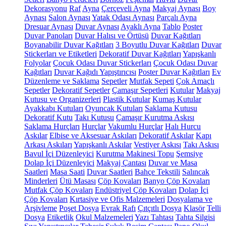
Dekorasyonu
Raf
Ayna
Çerçeveli Ayna
Makyaj Aynası
Boy
Aynası
Salon Aynası
Yatak Odası Aynası
Parçalı Ayna
Dresuar Aynası
Duvar Aynası
Ayaklı Ayna
Tablo
Poster
Duvar Panoları
Duvar Halısı ve Örtüsü
Duvar Kağıtları
Boyanabilir Duvar Kağıtları
3 Boyutlu Duvar Kağıtları
Duvar
Stickerları ve Etiketleri
Dekoratif Duvar Kağıtları
Yapışkanlı
Folyolar
Çocuk Odası Duvar Stickerları
Çocuk Odası Duvar
Kağıtları
Duvar Kağıdı Yapıştırıcısı
Poster Duvar Kağıtları
Ev
Düzenleme ve Saklama
Sepetler
Mutfak Sepeti
Çok Amaçlı
Sepetler
Dekoratif Sepetler
Çamaşır Sepetleri
Kutular
Makyaj
Kutusu ve Organizerleri
Plastik Kutular
Kumaş Kutular
Ayakkabı Kutuları
Oyuncak Kutuları
Saklama Kutusu
Dekoratif Kutu
Takı Kutusu
Çamaşır Kurutma Askısı
Saklama Hurçları
Hurçlar
Vakumlu Hurçlar
Halı Hurcu
Askılar
Elbise ve Aksesuar Askıları
Dekoratif Askılar
Kapı
Arkası Askıları
Yapışkanlı Askılar
Vestiyer Askısı
Takı Askısı
Bavul İçi Düzenleyici
Kurutma Makinesi Topu
Şemsiye
Dolap İçi Düzenleyici
Makyaj Çantası
Duvar ve Masa
Saatleri
Masa Saati
Duvar Saatleri
Bahçe Tekstili
Salıncak
Minderleri
Ütü Masası
Çöp Kovaları
Banyo Çöp Kovaları
Mutfak Çöp Kovaları
Endüstriyel Çöp Kovaları
Dolap İçi
Çöp Kovaları
Kırtasiye ve Ofis Malzemeleri
Dosyalama ve
Arşivleme
Poşet Dosya
Evrak Rafı
Çıtçıtlı Dosya
Klasör
Telli
Dosya
Etiketlik
Okul Malzemeleri
Yazı Tahtası
Tahta Silgisi