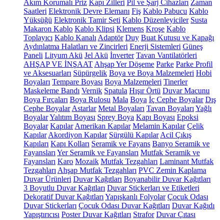
Akım Korumalı Priz
Kapı Zilleri
Pil ve Şarj Cihazları
Zaman
Saatleri
Elektronik Devre Elemanı
Fiş
Kablo Pabucu
Kablo
Yüksüğü
Elektronik Tamir Seti
Kablo Düzenleyiciler
Susta
Makaron Kablo
Kablo Klipsi
Klemens
Kroşe
Kablo
Toplayıcı
Kablo Kanalı
Adaptör
Duy
Buat Kutusu ve Kapağı
Aydınlatma Halatları ve Zincirleri
Enerji Sistemleri
Güneş
Paneli
Lityum Akü
Jel Akü
İnverter
Tavan Vantilatörleri
AHŞAP VE İNŞAAT
Ahşap Yer Döşeme
Parke
Parke Profil
ve Aksesuarları
Süpürgelik
Boya ve Boya Malzemeleri
Hobi
Boyaları
Tempare Boyası
Boya Malzemeleri
Tinerler
Maskeleme Bandı
Vernik
Spatula
Hışır Örtü
Duvar Macunu
Boya Fırçaları
Boya Rulosu
Mala
Boya
İç Cephe Boyalar
Dış
Cephe Boyalar
Astarlar
Metal Boyaları
Tavan Boyaları
Yağlı
Boyalar
Yalıtım Boyası
Sprey Boya
Kapı Boyası
Epoksi
Boyalar
Kapılar
Amerikan Kapılar
Melamin Kapılar
Çelik
Kapılar
Akordiyon Kapılar
Sürgülü Kapılar
Acil Çıkış
Kapıları
Kapı Kolları
Seramik ve Fayans
Banyo Seramik ve
Fayansları
Yer Seramik ve Fayansları
Mutfak Seramik ve
Fayansları
Karo
Mozaik
Mutfak Tezgahları
Laminant Mutfak
Tezgahları
Ahşap Mutfak Tezgahları
PVC Zemin Kaplama
Duvar Ürünleri
Duvar Kağıtları
Boyanabilir Duvar Kağıtları
3 Boyutlu Duvar Kağıtları
Duvar Stickerları ve Etiketleri
Dekoratif Duvar Kağıtları
Yapışkanlı Folyolar
Çocuk Odası
Duvar Stickerları
Çocuk Odası Duvar Kağıtları
Duvar Kağıdı
Yapıştırıcısı
Poster Duvar Kağıtları
Strafor
Duvar Çıtası