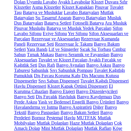
Dolap Uyumlu Lavabo
Ayaklı Lavabolar
Klozet
Duvara Sıfır
Klozetler
Asma Klozetler
Klozet Kapakları
Pisuvar
Tuvalet
Taşı
Batarya ve Musluklar
Lavabo Bataryaları
Mutfak
Bataryaları
Su Tasarruf Aparatı
Banyo Bataryaları
Musluk
Duş Bataryaları
Batarya Setleri
Fotoselli Batarya
Ara Musluk
Pisuvar Musluğu
Batarya ve Musluk Yedek Parçaları
Sifon
Lavabo Sifonu
Eviye Sifonu
Yer Sifonu
Sifon Aksesuarları ve
Parçaları
Rezervuar ve Aksesuarları
Rezervuar Kumanda
Paneli
Rezervuar Seti
Rezervuar İç Takımı
Banyo Bakım
Setleri
Yara Bandı
Lif ve Süngerler
Sıcak Su Torbası
Cımbız
Sabun
Tırnak Makası
Banyo Seramik ve Fayansları
Banyo
Aksesuarları
Tuvalet ve Klozet Fırçaları
Ayaklı Fırçalık ve
Kağıtlık Seti
Duş Rafı
Banyo Aynaları
Banyo Askısı
Banyo
Taburesi
Sabunluk
Sıvı Sabunluk Pompası
Tuvalet Kağıtlığı
Pamukluk
Diş Fırçası Koruma Kabı
Diş Macunu Kutusu
Dispenserler
Sıvı Sabun Dispenseri
Tuvalet Kağıdı Dispenseri
Havlu Dispenseri
Klozet Kapak Örtüsü Dispenseri
El
Kurutma Cihazları
Banyo Etajeri
Banyo Düzenleyicileri
Banyo Seti
Diş Fırçalık
Havluluk
Banyo Kaydırmazı
Duş
Perde Askısı
Yaşlı ve Bedensel Engelli Banyo Ürünleri
Banyo
Havalandırma ve Isıtma
Banyo Aspiratörü
Diğer
Banyo
Tekstil
Banyo Paspasları
Banyo Bakım Setleri
Banyo
Perdeleri
Bornoz
Peştemal
Havlu
MUTFAK
Mutfak
Mobilyaları
Mutfak Dolapları
Hazır Mutfak Dolapları
Çok
Amaçlı Dolap
Mini Mutfak Dolapları
Mutfak Rafları
Köşe