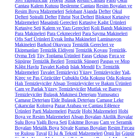
Sıvı Yapıştırıcılar
Tebeşir
Suluk
Resim Çantası
Pano
Okul
Çantası
Kalem Kutusu
Beslenme Çantası
Resim Boyaları ve
Resim Boya Malzemeleri
Selobant
Ajanda
Defter
Okul
Defteri
Spiralli Defter
Fihrist
Not Defteri
Bloknot
Kırtasiye
Malzemeleri
Masaüstü Gereçleri
Kırtasiye Kağıt Ürünleri
Kırtasiye Seti
Kalem ve Yazı Gereçleri
Koli Bandı Makinesi
Para Makineleri
Para Çekmeceleri
Para Sayma Makineleri
Ofis Sarf Ürünleri
Evrak İmha Makineleri
Laminasyon
Makineleri
Barkod Okuyucu
Temizlik Gereçleri ve
Ekipmanları
Temizlik Eldiveni
Temizlik Kovası
Temizlik,
Ovma Teli
Tüy Toplama Ürünleri
Faraş
Çekpas
Fırça ve
Süpürge
Temizlik Bezleri
Temizlik Süngeri
Paspas ve Mop
Kâğıt Havlu
Tuvalet Kağıdı
Islak Mendil
Ev Temizlik
Malzemeleri
Tuvalet Temizleyici
Yüzey Temizleyiciler
Yağ,
Kireç ve Pas Çözücüler
Çubuklu Oda Kokusu
Oda Kokusu
Halı Temizleyiciler
Ahşap Temizleyiciler ve Bakım Ürünleri
Cam ve Parlak Yüzey Temizleyiciler
Mutfak ve Banyo
Temizleyiciler
Bulaşık Makinesi Deterjanı
Yumuşatıcı
Çamaşır Deterjanı
Elde Bulaşık Deterjanı
Çamaşır Leke
Çıkarıcılar
Kolonya
Pazar Arabası ve Çantası
Eğlence
Ürünleri
Parti Malzemeleri
Puzzle
Hobi Malzemeleri
Hobi
Boya ve Resim Malzemeleri
Ahşap Boyaları
Akrilik Boyalar
Sulu Boya
Yağlı Boya Seti
Eskitme Boyası
Cam ve Seramik
Boyaları
Metalik Boya
Şövale
Kumaş Boyaları
Resim Fırçası
ve Rulosu
Tuval
El İşi & Tekstil Malzemeleri
Örgü İpi
Güpür