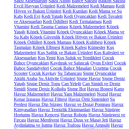
Saksı Aksesuarları
Saksı Altlığı
Bahçe Saksısı
Balkon Saksısı
Evcil Hayvan Ürünleri
Kedi Malzemeleri
Kedi Maması
Kedi
Hijyen ve Bakım Ürünleri
Kedi Kumları
Kedi Mama ve Su
Kabı
Kedi Evi
Kedi Yatağı
Kedi Oyuncakları
Kedi Tuvaleti
ve Aksesuarları
Kedi Ödülleri
Kedi Tırmalaması
Kedi
Vitamini
Kedi Taşıma Çantası
Köpek Malzemeleri
Köpek
Yatağı
Köpek Vitamini
Köpek Oyuncakları
Köpek Mama ve
Su Kabı
Köpek Güvenlik
Köpek Hijyen ve Bakım Ürünleri
Köpek Ödülleri
Köpek Maması
Köpek Kulübesi
Köpek
Tasmaları
Köpek Elbisesi
Köpek Kafesi
Kümesler
Kuş
Malzemeleri
Kuş Sağlık ve Bakım Ürünleri
Kuş Kafesleri ve
Aksesuarları
Kuş Yemi
Kuş Suluk ve Yemlikleri
Çocuk
Bahçe Oyuncakları
Kaydırak ve Salıncak
Oyun Evleri
Çocuk
Bahçe Sandalyeleri
Çocuk Bahçe Masaları
Uçurtma
Çocuk
Scooter
Çocuk Kaykay
Su Tabancası
Şişme Oyuncaklar
Akülü Araba
Su Aktivite Ürünleri
Şişme Havuz
Şişme Deniz
Yatağı
Şişme Deniz Topu
Can Yeleği
Can Simidi ve Deniz
Simidi
Şişme Deniz Kolluğu
Şişme Bot
Havuz Bonesi
Kano
Havuz Malzemeleri
Havuz Yapı Malzemeleri
Nozul
Havuz
Kenar Izgarası
Havuz Filtresi
Havuz Örtü Sistemleri
Su
Perdesi
Havuz Dip Süzgeç
Havuz ve Dozaj Pompası
Havuz
Kimyasalları
Havuz Temizlik Ekipmanları
Havuz Süpürge
Hortumu
Havuz Kepçesi
Havuz Robotu
Havuz Süpürgesi ve
Fırçası
Havuz Merdiveni
Havuz Duşu ve Masaj Jeti
Havuz
Aydınlatma ve Isıtma
Havuz Trafosu
Havuz Ampulü
Havuz