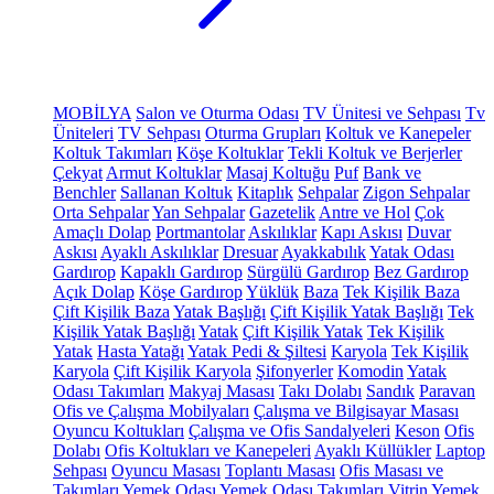
MOBİLYA
Salon ve Oturma Odası
TV Ünitesi ve Sehpası
Tv
Üniteleri
TV Sehpası
Oturma Grupları
Koltuk ve Kanepeler
Koltuk Takımları
Köşe Koltuklar
Tekli Koltuk ve Berjerler
Çekyat
Armut Koltuklar
Masaj Koltuğu
Puf
Bank ve
Benchler
Sallanan Koltuk
Kitaplık
Sehpalar
Zigon Sehpalar
Orta Sehpalar
Yan Sehpalar
Gazetelik
Antre ve Hol
Çok
Amaçlı Dolap
Portmantolar
Askılıklar
Kapı Askısı
Duvar
Askısı
Ayaklı Askılıklar
Dresuar
Ayakkabılık
Yatak Odası
Gardırop
Kapaklı Gardırop
Sürgülü Gardırop
Bez Gardırop
Açık Dolap
Köşe Gardırop
Yüklük
Baza
Tek Kişilik Baza
Çift Kişilik Baza
Yatak Başlığı
Çift Kişilik Yatak Başlığı
Tek
Kişilik Yatak Başlığı
Yatak
Çift Kişilik Yatak
Tek Kişilik
Yatak
Hasta Yatağı
Yatak Pedi & Şiltesi
Karyola
Tek Kişilik
Karyola
Çift Kişilik Karyola
Şifonyerler
Komodin
Yatak
Odası Takımları
Makyaj Masası
Takı Dolabı
Sandık
Paravan
Ofis ve Çalışma Mobilyaları
Çalışma ve Bilgisayar Masası
Oyuncu Koltukları
Çalışma ve Ofis Sandalyeleri
Keson
Ofis
Dolabı
Ofis Koltukları ve Kanepeleri
Ayaklı Küllükler
Laptop
Sehpası
Oyuncu Masası
Toplantı Masası
Ofis Masası ve
Takımları
Yemek Odası
Yemek Odası Takımları
Vitrin
Yemek