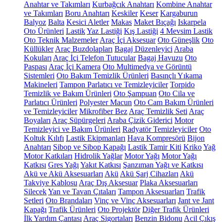
Anahtar ve Takımları
Kurbağcık Anahtarı
Kombine Anahtar
ve Takımları
Boru Anahtarı
Keskiler
Keser
Kargaburun
Balyoz
Balta
Kesici Aletler
Makas
Maket Bıçağı
Iskarpela
Oto Ürünleri
Lastik
Yaz Lastiği
Kış Lastiği
4 Mevsim Lastik
Oto Teknik Malzemeler
Araç İçi Aksesuar
Oto Güneşlik
Oto
Küllükler
Araç Buzdolapları
Bagaj Düzenleyici
Araba
Kokuları
Araç İçi Telefon Tutucular
Bagaj Havuzu
Oto
Paspası
Araç İçi Kamera
Oto Multimedya ve Görüntü
Sistemleri
Oto Bakım Temizlik Ürünleri
Basınçlı Yıkama
Makineleri
Tampon Parlatıcı ve Temizleyiciler
Torpido
Temizlik ve Bakım Ürünleri
Oto Şampuan
Oto Cila ve
Parlatıcı Ürünleri
Polyester Macun
Oto Cam Bakım Ürünleri
ve Temizleyiciler
Mikrofiber Bez
Araç Temizlik Seti
Araç
Boyaları
Araç Süpürgeleri
Araba Çizik Giderici
Motor
Temizleyici ve Bakım Ürünleri
Radyatör Temizleyiciler
Oto
Koltuk Kılıfı
Lastik Ekipmanları
Hava Kompresörü
Bijon
Anahtarı
Sibop ve Sibop Kapağı
Lastik Tamir Kiti
Kriko
Yağ
Motor Katkıları
Hidrolik Yağlar
Motor Yağı
Motor Yağı
Katkısı
Gres Yağı
Yakıt Katkısı
Şanzıman Yağı ve Katkısı
Akü ve Akü Aksesuarları
Akü
Akü Şarj Cihazları
Akü
Takviye Kablosu
Araç Dış Aksesuar
Plaka Aksesuarları
Silecek
Yan ve Tavan Çıtaları
Tampon Aksesuarları
Trafik
Setleri
Oto Brandaları
Vinç ve Vinç Aksesuarları
Jant ve Jant
Kapağı
Trafik Ürünleri
Oto Projektör
Diğer Trafik Ürünleri
İlk Yardım Çantası
Araç Sigortaları
Benzin Bidonu
Acil Çıkış