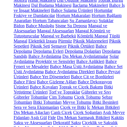
Motoru
Hasat Makinesi
Dal Öğütme Makinesi
Toprak Burgu
Makinesi
Dal Budama Makinesi
İlaçlama Makineleri
Bahçe İş
ve İnşaat Makineleri
Bahçe Sulama Ürünleri
Hortumlar
Fıskiye ve Damlatıcılar
Hortum Makaraları
Hortum Bağlantı
Aparatları
Hortum Tabancaları
Su Zamanlayıcı
Sulaklar
Bidon
Bahçe Musluğu
Şişme Su Deposu
Mangal ve
Aksesuarları
Mangal Aksesuarları
Mangal Kömürü ve
Tutuşturucular
Mangal ve Barbekü
Kömürlü Mangal
Tüplü
Mangal
Elektrikli Izgara
Pürmüz
Piknik Malzemeleri
Piknik
Sepetleri
Piknik Seti
Semaver
Piknik Örtüleri
Bahçe
Depolama
Depolama Evleri
Depolama Dolapları
Depolama
Sandığı
Bahçe Aydınlatma
Dış Mekan Aydınlatmalar
Solar
Aydınlatma
Projektör ve Sensörler
Bahçe Aplikleri
Bahçe
Feneri ve Meşaleler
Bahçe Masa Üstü Aydınlatma
Bahçe Set
Üstü Aydınlatma
Bahçe Aydınlatma Direkleri
Bahçe Peyzaj
Ürünleri
Bahçe Yer Döşemeleri
Bahçe Çit ve Bordürleri
Bahçe Filesi
Bahçe Gizleme Ağları
Bahçe Dekorasyon
Ürünleri
Bahçe Kovaları
Toprak ve Çiçek Bakımı
Bitki
Yetiştirme Ürünleri
Torf ve Topraklar
Gübreler ve Sıvı
Gübreler
Tohumlar
Çim Tohumu
Çiçek Tohumu
Sebze
Tohumları
Bitki Tohumları
Meyve Tohumu
Bitki Besinleri
Sera ve Sera Ekipmanları
Çiçek ve Bitki
İç Mekan Bitkileri
Dış Mekan Ağaçları
Canlı Çiçek
Çiçek Soğanları
Aşılı Meyve
Fidanları
Aşılı Gül
Fide
Dış Mekan Sarmaşık Bitkileri
Kaktüs
Saksı ve Aksesuarları
Dekoratif Saksı
Çiçeklik ve Saksılık