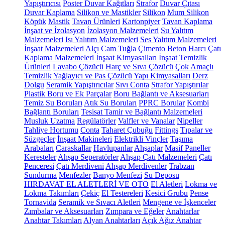
Yapıştırıcısı
Poster Duvar Kağıtları
Strafor
Duvar Çıtası
Duvar Kaplama
Silikon ve Mastikler
Silikon
Mum Silikon
Köpük
Mastik
Tavan Ürünleri
Kartonpiyer
Tavan Kaplama
İnşaat ve İzolasyon
İzolasyon Malzemeleri
Su Yalıtım
Malzemeleri
Isı Yalıtım Malzemeleri
Ses Yalıtım Malzemeleri
İnşaat Malzemeleri
Alçı
Cam Tuğla
Çimento
Beton Harcı
Çatı
Kaplama Malzemeleri
İnşaat Kimyasalları
İnşaat Temizlik
Ürünleri
Lavabo Çözücü
Harç ve Sıva Çözücü
Çok Amaçlı
Temizlik
Yağlayıcı ve Pas Çözücü
Yapı Kimyasalları
Derz
Dolgu
Seramik Yapıştırıcılar
Sıvı Conta
Strafor Yapıştırılar
Plastik Boru ve Ek Parçalar
Boru Bağlantı ve Aksesuarları
Temiz Su Boruları
Atık Su Boruları
PPRC Borular
Kombi
Bağlantı Boruları
Tesisat Tamir ve Bağlantı Malzemeleri
Musluk Uzatma
Regülatörler
Valfler ve Vanalar
Nipeller
Tahliye Hortumu
Conta
Taharet Çubuğu
Fittings
Tıpalar ve
Süzgeçler
İnşaat Makineleri
Elektrikli Vinçler
Taşıma
Arabaları
Caraskallar
Havlupanlar
Ahşaplar
Masif Paneller
Keresteler
Ahşap Seperatörler
Ahşap Çatı Malzemeleri
Çatı
Penceresi
Çatı Merdiveni
Ahşap Merdivenler
Trabzan
Sundurma
Menfezler
Banyo Menfezi
Su Deposu
HIRDAVAT EL ALETLERİ VE OTO
El Aletleri
Lokma ve
Lokma Takımları
Çekiç
El Testereleri
Kesici Grubu
Pense
Tornavida
Seramik ve Sıvacı Aletleri
Mengene ve İşkenceler
Zımbalar ve Aksesuarları
Zımpara ve Eğeler
Anahtarlar
Anahtar Takımları
Alyan Anahtarları
Açık Ağız Anahtar