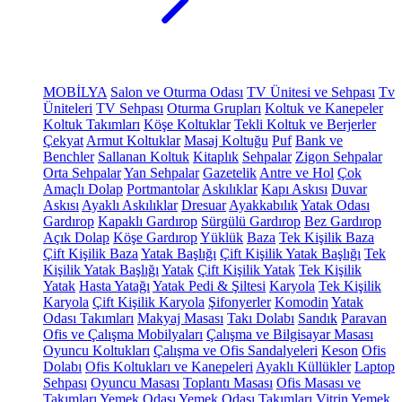
MOBİLYA
Salon ve Oturma Odası
TV Ünitesi ve Sehpası
Tv
Üniteleri
TV Sehpası
Oturma Grupları
Koltuk ve Kanepeler
Koltuk Takımları
Köşe Koltuklar
Tekli Koltuk ve Berjerler
Çekyat
Armut Koltuklar
Masaj Koltuğu
Puf
Bank ve
Benchler
Sallanan Koltuk
Kitaplık
Sehpalar
Zigon Sehpalar
Orta Sehpalar
Yan Sehpalar
Gazetelik
Antre ve Hol
Çok
Amaçlı Dolap
Portmantolar
Askılıklar
Kapı Askısı
Duvar
Askısı
Ayaklı Askılıklar
Dresuar
Ayakkabılık
Yatak Odası
Gardırop
Kapaklı Gardırop
Sürgülü Gardırop
Bez Gardırop
Açık Dolap
Köşe Gardırop
Yüklük
Baza
Tek Kişilik Baza
Çift Kişilik Baza
Yatak Başlığı
Çift Kişilik Yatak Başlığı
Tek
Kişilik Yatak Başlığı
Yatak
Çift Kişilik Yatak
Tek Kişilik
Yatak
Hasta Yatağı
Yatak Pedi & Şiltesi
Karyola
Tek Kişilik
Karyola
Çift Kişilik Karyola
Şifonyerler
Komodin
Yatak
Odası Takımları
Makyaj Masası
Takı Dolabı
Sandık
Paravan
Ofis ve Çalışma Mobilyaları
Çalışma ve Bilgisayar Masası
Oyuncu Koltukları
Çalışma ve Ofis Sandalyeleri
Keson
Ofis
Dolabı
Ofis Koltukları ve Kanepeleri
Ayaklı Küllükler
Laptop
Sehpası
Oyuncu Masası
Toplantı Masası
Ofis Masası ve
Takımları
Yemek Odası
Yemek Odası Takımları
Vitrin
Yemek