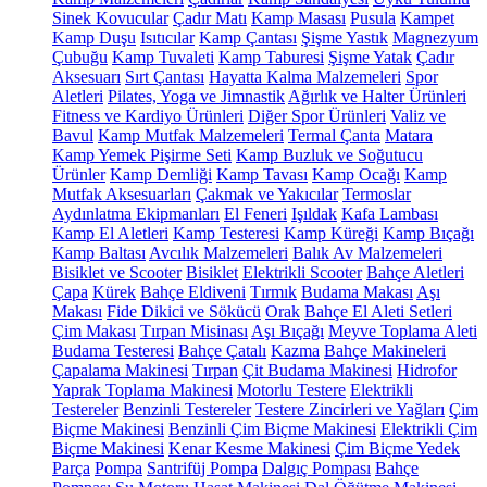
Sinek Kovucular
Çadır Matı
Kamp Masası
Pusula
Kampet
Kamp Duşu
Isıtıcılar
Kamp Çantası
Şişme Yastık
Magnezyum
Çubuğu
Kamp Tuvaleti
Kamp Taburesi
Şişme Yatak
Çadır
Aksesuarı
Sırt Çantası
Hayatta Kalma Malzemeleri
Spor
Aletleri
Pilates, Yoga ve Jimnastik
Ağırlık ve Halter Ürünleri
Fitness ve Kardiyo Ürünleri
Diğer Spor Ürünleri
Valiz ve
Bavul
Kamp Mutfak Malzemeleri
Termal Çanta
Matara
Kamp Yemek Pişirme Seti
Kamp Buzluk ve Soğutucu
Ürünler
Kamp Demliği
Kamp Tavası
Kamp Ocağı
Kamp
Mutfak Aksesuarları
Çakmak ve Yakıcılar
Termoslar
Aydınlatma Ekipmanları
El Feneri
Işıldak
Kafa Lambası
Kamp El Aletleri
Kamp Testeresi
Kamp Küreği
Kamp Bıçağı
Kamp Baltası
Avcılık Malzemeleri
Balık Av Malzemeleri
Bisiklet ve Scooter
Bisiklet
Elektrikli Scooter
Bahçe Aletleri
Çapa
Kürek
Bahçe Eldiveni
Tırmık
Budama Makası
Aşı
Makası
Fide Dikici ve Sökücü
Orak
Bahçe El Aleti Setleri
Çim Makası
Tırpan Misinası
Aşı Bıçağı
Meyve Toplama Aleti
Budama Testeresi
Bahçe Çatalı
Kazma
Bahçe Makineleri
Çapalama Makinesi
Tırpan
Çit Budama Makinesi
Hidrofor
Yaprak Toplama Makinesi
Motorlu Testere
Elektrikli
Testereler
Benzinli Testereler
Testere Zincirleri ve Yağları
Çim
Biçme Makinesi
Benzinli Çim Biçme Makinesi
Elektrikli Çim
Biçme Makinesi
Kenar Kesme Makinesi
Çim Biçme Yedek
Parça
Pompa
Santrifüj Pompa
Dalgıç Pompası
Bahçe