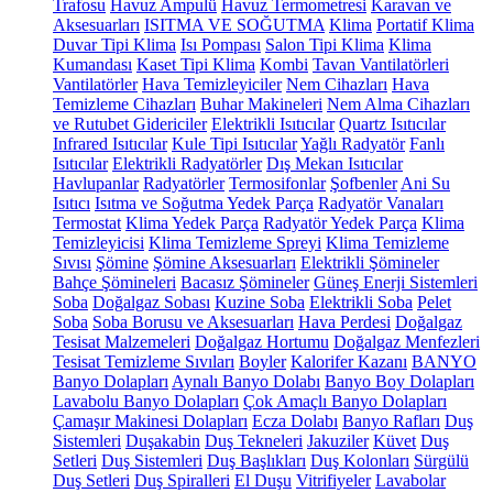
Trafosu
Havuz Ampulü
Havuz Termometresi
Karavan ve
Aksesuarları
ISITMA VE SOĞUTMA
Klima
Portatif Klima
Duvar Tipi Klima
Isı Pompası
Salon Tipi Klima
Klima
Kumandası
Kaset Tipi Klima
Kombi
Tavan Vantilatörleri
Vantilatörler
Hava Temizleyiciler
Nem Cihazları
Hava
Temizleme Cihazları
Buhar Makineleri
Nem Alma Cihazları
ve Rutubet Gidericiler
Elektrikli Isıtıcılar
Quartz Isıtıcılar
Infrared Isıtıcılar
Kule Tipi Isıtıcılar
Yağlı Radyatör
Fanlı
Isıtıcılar
Elektrikli Radyatörler
Dış Mekan Isıtıcılar
Havlupanlar
Radyatörler
Termosifonlar
Şofbenler
Ani Su
Isıtıcı
Isıtma ve Soğutma Yedek Parça
Radyatör Vanaları
Termostat
Klima Yedek Parça
Radyatör Yedek Parça
Klima
Temizleyicisi
Klima Temizleme Spreyi
Klima Temizleme
Sıvısı
Şömine
Şömine Aksesuarları
Elektrikli Şömineler
Bahçe Şömineleri
Bacasız Şömineler
Güneş Enerji Sistemleri
Soba
Doğalgaz Sobası
Kuzine Soba
Elektrikli Soba
Pelet
Soba
Soba Borusu ve Aksesuarları
Hava Perdesi
Doğalgaz
Tesisat Malzemeleri
Doğalgaz Hortumu
Doğalgaz Menfezleri
Tesisat Temizleme Sıvıları
Boyler
Kalorifer Kazanı
BANYO
Banyo Dolapları
Aynalı Banyo Dolabı
Banyo Boy Dolapları
Lavabolu Banyo Dolapları
Çok Amaçlı Banyo Dolapları
Çamaşır Makinesi Dolapları
Ecza Dolabı
Banyo Rafları
Duş
Sistemleri
Duşakabin
Duş Tekneleri
Jakuziler
Küvet
Duş
Setleri
Duş Sistemleri
Duş Başlıkları
Duş Kolonları
Sürgülü
Duş Setleri
Duş Spiralleri
El Duşu
Vitrifiyeler
Lavabolar