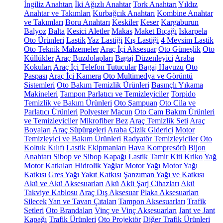
İngiliz Anahtarı
İki Ağızlı Anahtar
Tork Anahtarı
Yıldız
Anahtar ve Takımları
Kurbağcık Anahtarı
Kombine Anahtar
ve Takımları
Boru Anahtarı
Keskiler
Keser
Kargaburun
Balyoz
Balta
Kesici Aletler
Makas
Maket Bıçağı
Iskarpela
Oto Ürünleri
Lastik
Yaz Lastiği
Kış Lastiği
4 Mevsim Lastik
Oto Teknik Malzemeler
Araç İçi Aksesuar
Oto Güneşlik
Oto
Küllükler
Araç Buzdolapları
Bagaj Düzenleyici
Araba
Kokuları
Araç İçi Telefon Tutucular
Bagaj Havuzu
Oto
Paspası
Araç İçi Kamera
Oto Multimedya ve Görüntü
Sistemleri
Oto Bakım Temizlik Ürünleri
Basınçlı Yıkama
Makineleri
Tampon Parlatıcı ve Temizleyiciler
Torpido
Temizlik ve Bakım Ürünleri
Oto Şampuan
Oto Cila ve
Parlatıcı Ürünleri
Polyester Macun
Oto Cam Bakım Ürünleri
ve Temizleyiciler
Mikrofiber Bez
Araç Temizlik Seti
Araç
Boyaları
Araç Süpürgeleri
Araba Çizik Giderici
Motor
Temizleyici ve Bakım Ürünleri
Radyatör Temizleyiciler
Oto
Koltuk Kılıfı
Lastik Ekipmanları
Hava Kompresörü
Bijon
Anahtarı
Sibop ve Sibop Kapağı
Lastik Tamir Kiti
Kriko
Yağ
Motor Katkıları
Hidrolik Yağlar
Motor Yağı
Motor Yağı
Katkısı
Gres Yağı
Yakıt Katkısı
Şanzıman Yağı ve Katkısı
Akü ve Akü Aksesuarları
Akü
Akü Şarj Cihazları
Akü
Takviye Kablosu
Araç Dış Aksesuar
Plaka Aksesuarları
Silecek
Yan ve Tavan Çıtaları
Tampon Aksesuarları
Trafik
Setleri
Oto Brandaları
Vinç ve Vinç Aksesuarları
Jant ve Jant
Kapağı
Trafik Ürünleri
Oto Projektör
Diğer Trafik Ürünleri