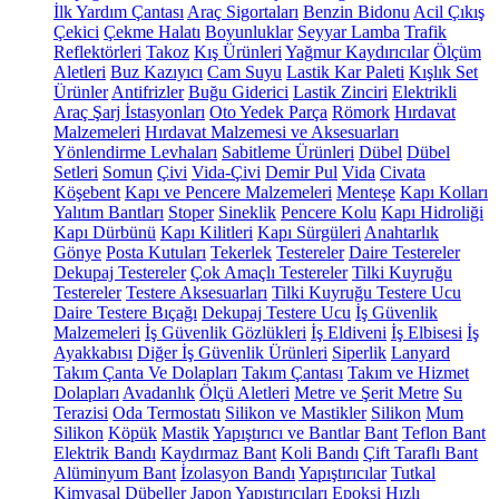
İlk Yardım Çantası
Araç Sigortaları
Benzin Bidonu
Acil Çıkış
Çekici
Çekme Halatı
Boyunluklar
Seyyar Lamba
Trafik
Reflektörleri
Takoz
Kış Ürünleri
Yağmur Kaydırıcılar
Ölçüm
Aletleri
Buz Kazıyıcı
Cam Suyu
Lastik Kar Paleti
Kışlık Set
Ürünler
Antifrizler
Buğu Giderici
Lastik Zinciri
Elektrikli
Araç Şarj İstasyonları
Oto Yedek Parça
Römork
Hırdavat
Malzemeleri
Hırdavat Malzemesi ve Aksesuarları
Yönlendirme Levhaları
Sabitleme Ürünleri
Dübel
Dübel
Setleri
Somun
Çivi
Vida-Çivi
Demir Pul
Vida
Civata
Köşebent
Kapı ve Pencere Malzemeleri
Menteşe
Kapı Kolları
Yalıtım Bantları
Stoper
Sineklik
Pencere Kolu
Kapı Hidroliği
Kapı Dürbünü
Kapı Kilitleri
Kapı Sürgüleri
Anahtarlık
Gönye
Posta Kutuları
Tekerlek
Testereler
Daire Testereler
Dekupaj Testereler
Çok Amaçlı Testereler
Tilki Kuyruğu
Testereler
Testere Aksesuarları
Tilki Kuyruğu Testere Ucu
Daire Testere Bıçağı
Dekupaj Testere Ucu
İş Güvenlik
Malzemeleri
İş Güvenlik Gözlükleri
İş Eldiveni
İş Elbisesi
İş
Ayakkabısı
Diğer İş Güvenlik Ürünleri
Siperlik
Lanyard
Takım Çanta Ve Dolapları
Takım Çantası
Takım ve Hizmet
Dolapları
Avadanlık
Ölçü Aletleri
Metre ve Şerit Metre
Su
Terazisi
Oda Termostatı
Silikon ve Mastikler
Silikon
Mum
Silikon
Köpük
Mastik
Yapıştırıcı ve Bantlar
Bant
Teflon Bant
Elektrik Bandı
Kaydırmaz Bant
Koli Bandı
Çift Taraflı Bant
Alüminyum Bant
İzolasyon Bandı
Yapıştırıcılar
Tutkal
Kimyasal Dübeller
Japon Yapıştırıcıları
Epoksi
Hızlı