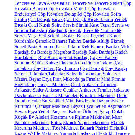
Tencere ve Tava Aksesuarları
Tencere ve Tencere Setleri
Çöp
Kovaları
Banyo Çöp Kovaları
Mutfak Çöp Kovaları
Endüstriyel Çöp Kovaları
Dolap İçi Çöp Kovaları
Sofra
Grubu
Çatal,Kaşık,Bıçak
Çatal Kaşık Bıçak Takımı
Yemek
Bıçağı
Çatal
Kaşık
Sofra Servis
Sürahi
Kase
Tepsi
Servis ve
Sunum Tabakları
Yağdanlık
Sosluk, Reçellik
Yumurtalık
Servis Maşa Seti
Şekerlik
Salata Kasesi
Peçetelik
Karaf
Kürdanlık
Çerezlik
Baharat Takımı
Bardak Altlığı
Ekmek
Sepeti
Pasta Sunumu
Pasta Takımı
Kek Fanusu
Bardak
Viski
Bardağı
Su Bardağı
Meşrubat Bardağı
Rakı Bardağı
Kadeh
Bardak Seti
Bira Bardağı
Shot Bardağı
Çay ve Kahve
Sunumu
Sütlük
Kahve Fincanı
Kupa
Fincan Takımı
Çay
Tabakları
Çay Setleri
Çay Fincanı
Çay Bardağı
Çay Kaşığı
Yemek Takımları
Tabaklar
Kahvaltı Takımları
Suluk ve
Matara
Beyaz Eşya
Fırın
Mikrodalga Fırınlar
Mini Fırınlar
Buzdolabı
Çamaşır Makinesi
Ocak
Ankastre Ürünleri
Ankastre Setler
Ankastre Ocaklar
Ankastre Fırınlar
Ankastre
Davlumbazlar
Bulaşık Makineleri
Kurutma Makinesi
Derin
Dondurucular
Su Sebilleri
Mini Buzdolabı
Davlumbazlar
Kurutmalı Çamaşır Makinesi
Beyaz Eşya Setleri
Aspiratörler
Beyaz Eşya Yedek Parça ve Bakım Ürünleri
Şarap Dolabı
Küçük Ev Aletleri
Kızartma ve Pişirme Makineleri
Mısır
Patlatma Makinesi
Fritöz
Ekmek Yapma Makinesi
Ekmek
Kızartma Makinesi
Tost Makinesi
Buharlı Pişirici
Elektrikli
Izgara
Waffle Makinesi
Yumurta Haşlayıcı
Elektrikli Tencere