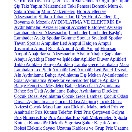
ve Rulosu
Tuval
El İşi & Tekstil Malzemeleri
Örgü İpi
Güpür
Şiş
Takı Yapım Malzemeleri
Takı Pensesi
Boncuk
Mum &
Sabun Yapımı
Mum Malzemeleri
Hobi Aletleri ve
Aksesuarları
Silikon Tabancaları
Diğer Hobi Aletleri
Taş
Boyama & Mozaik
AYDINLATMA VE ELEKTRİK
Ev
Aydınlatmaları
Avizeler
Sarkıt Avizeler
Plafonyer Avizeler
Lambaderler ve Aksesuarları
Lambader
Lambader Başlığı
Lambader Ayağı
Spotlar
Gömme Spotlar
Sıvaüstü Spotlar
Tavan Spotlar
Ampuller
Led Ampul
Halojen Ampul
Tasarruflu Ampul
Rustik Ampul
Akıllı Ampul
Floresan
Ampul
Abajurlar ve Aksesuarları
Abajur
Abajur Şapkaları
Abajur Ayaklığı
Fener ve Işıldaklar
Aplikler
Duvar Aplikleri
Tablo Aplikleri
Banyo Aplikleri
Lamba
Gece Lambaları
Masa
Lambaları
Led Şerit
Armatür
Led Armatür
Led Panel
Tezgah
Altı Aydınlatma
Bahçe Aydınlatma
Dış Mekan Aydınlatmalar
Solar Aydınlatma
Projektör ve Sensörler
Bahçe Aplikleri
Bahçe Feneri ve Meşaleler
Bahçe Masa Üstü Aydınlatma
Bahçe Set Üstü Aydınlatma
Bahçe Aydınlatma Direkleri
Çocuk Odası Aydınlatma
Çocuk Gece Lambası
Çocuk Odası
Duvar Aydınlatmaları
Çocuk Odası Abajuru
Çocuk Odası
Avizesi
Çocuk Masa Lambası
Elektrik Malzemeleri
Priz ve
Anahtarlar
Priz Kutusu
Telefon Prizi
Priz Çerçevesi
Golyat
Priz
Nümeris Priz
Priz
Anahtar Priz
Şalt Malzemeleri
Sigorta
Kutusu
Kontaktör
Elektrik Sigortası
Şalter
Kaçak Akım
Rölesi
Elektrik Sayacı
Uzatma Kablosu ve Grup Priz
Uzatma