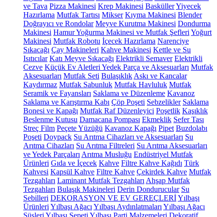
ve Tava
Pizza Makinesi
Krep Makinesi
Basküller
Yiyecek
Hazırlama
Mutfak Tartısı
Mikser
Kıyma Makinesi
Blender
Doğrayıcı ve Rondolar
Meyve Kurutma Makinesi
Dondurma
Makinesi
Hamur Yoğurma Makinesi ve Mutfak Şefleri
Yoğurt
Makinesi
Mutfak Robotu
İçecek Hazırlama
Narenciye
Sıkacağı
Çay Makineleri
Kahve Makinesi
Kettle ve Su
Isıtıcılar
Katı Meyve Sıkacağı
Elektrikli Semaver
Elektrikli
Cezve
Küçük Ev Aletleri Yedek Parça ve Aksesuarları
Mutfak
Aksesuarları
Mutfak Seti
Bulaşıklık
Askı ve Kancalar
Kaydırmaz
Mutfak Sabunluk
Mutfak Havluluk
Mutfak
Seramik ve Fayansları
Saklama ve Düzenleme
Kavanoz
Saklama ve Karıştırma Kabı
Çöp Poşeti
Sebzelikler
Saklama
Bonesi ve Kapağı
Mutfak Raf Düzenleyici
Poşetlik
Kaşıklık
Beslenme Kutusu
Damacana Pompası
Ekmeklik
Sefer Tası
Streç Film
Peçete Yüzüğü
Kavanoz Kapağı
Pipet
Buzdolabı
Poşeti
Doypack
Su Arıtma Cihazları ve Aksesuarları
Su
Arıtma Cihazları
Su Arıtma Filtreleri
Su Arıtma Aksesuarları
ve Yedek Parçaları
Arıtma Musluğu
Endüstriyel Mutfak
Ürünleri
Gıda ve İçecek
Kahve
Filtre Kahve Kağıdı
Türk
Kahvesi
Kapsül Kahve
Filtre Kahve
Çekirdek Kahve
Mutfak
Tezgahları
Laminant Mutfak Tezgahları
Ahşap Mutfak
Tezgahları
Bulaşık Makineleri
Derin Dondurucular
Su
Sebilleri
DEKORASYON VE EV GEREÇLERİ
Yılbaşı
Ürünleri
Yılbaşı Ağacı
Yılbaşı Aydınlatmaları
Yılbaşı Ağacı
Süsleri
Yılbaşı Sepeti
Yılbaşı Parti Malzemeleri
Dekoratif