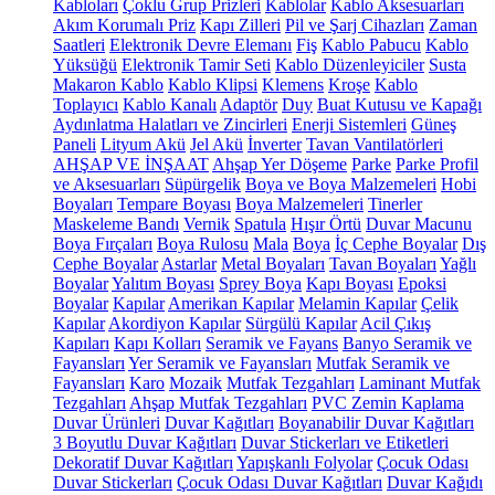
Kabloları
Çoklu Grup Prizleri
Kablolar
Kablo Aksesuarları
Akım Korumalı Priz
Kapı Zilleri
Pil ve Şarj Cihazları
Zaman
Saatleri
Elektronik Devre Elemanı
Fiş
Kablo Pabucu
Kablo
Yüksüğü
Elektronik Tamir Seti
Kablo Düzenleyiciler
Susta
Makaron Kablo
Kablo Klipsi
Klemens
Kroşe
Kablo
Toplayıcı
Kablo Kanalı
Adaptör
Duy
Buat Kutusu ve Kapağı
Aydınlatma Halatları ve Zincirleri
Enerji Sistemleri
Güneş
Paneli
Lityum Akü
Jel Akü
İnverter
Tavan Vantilatörleri
AHŞAP VE İNŞAAT
Ahşap Yer Döşeme
Parke
Parke Profil
ve Aksesuarları
Süpürgelik
Boya ve Boya Malzemeleri
Hobi
Boyaları
Tempare Boyası
Boya Malzemeleri
Tinerler
Maskeleme Bandı
Vernik
Spatula
Hışır Örtü
Duvar Macunu
Boya Fırçaları
Boya Rulosu
Mala
Boya
İç Cephe Boyalar
Dış
Cephe Boyalar
Astarlar
Metal Boyaları
Tavan Boyaları
Yağlı
Boyalar
Yalıtım Boyası
Sprey Boya
Kapı Boyası
Epoksi
Boyalar
Kapılar
Amerikan Kapılar
Melamin Kapılar
Çelik
Kapılar
Akordiyon Kapılar
Sürgülü Kapılar
Acil Çıkış
Kapıları
Kapı Kolları
Seramik ve Fayans
Banyo Seramik ve
Fayansları
Yer Seramik ve Fayansları
Mutfak Seramik ve
Fayansları
Karo
Mozaik
Mutfak Tezgahları
Laminant Mutfak
Tezgahları
Ahşap Mutfak Tezgahları
PVC Zemin Kaplama
Duvar Ürünleri
Duvar Kağıtları
Boyanabilir Duvar Kağıtları
3 Boyutlu Duvar Kağıtları
Duvar Stickerları ve Etiketleri
Dekoratif Duvar Kağıtları
Yapışkanlı Folyolar
Çocuk Odası
Duvar Stickerları
Çocuk Odası Duvar Kağıtları
Duvar Kağıdı