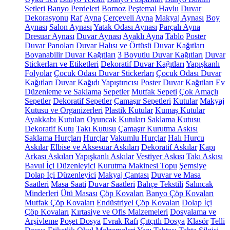
Setleri
Banyo Perdeleri
Bornoz
Peştemal
Havlu
Duvar
Dekorasyonu
Raf
Ayna
Çerçeveli Ayna
Makyaj Aynası
Boy
Aynası
Salon Aynası
Yatak Odası Aynası
Parçalı Ayna
Dresuar Aynası
Duvar Aynası
Ayaklı Ayna
Tablo
Poster
Duvar Panoları
Duvar Halısı ve Örtüsü
Duvar Kağıtları
Boyanabilir Duvar Kağıtları
3 Boyutlu Duvar Kağıtları
Duvar
Stickerları ve Etiketleri
Dekoratif Duvar Kağıtları
Yapışkanlı
Folyolar
Çocuk Odası Duvar Stickerları
Çocuk Odası Duvar
Kağıtları
Duvar Kağıdı Yapıştırıcısı
Poster Duvar Kağıtları
Ev
Düzenleme ve Saklama
Sepetler
Mutfak Sepeti
Çok Amaçlı
Sepetler
Dekoratif Sepetler
Çamaşır Sepetleri
Kutular
Makyaj
Kutusu ve Organizerleri
Plastik Kutular
Kumaş Kutular
Ayakkabı Kutuları
Oyuncak Kutuları
Saklama Kutusu
Dekoratif Kutu
Takı Kutusu
Çamaşır Kurutma Askısı
Saklama Hurçları
Hurçlar
Vakumlu Hurçlar
Halı Hurcu
Askılar
Elbise ve Aksesuar Askıları
Dekoratif Askılar
Kapı
Arkası Askıları
Yapışkanlı Askılar
Vestiyer Askısı
Takı Askısı
Bavul İçi Düzenleyici
Kurutma Makinesi Topu
Şemsiye
Dolap İçi Düzenleyici
Makyaj Çantası
Duvar ve Masa
Saatleri
Masa Saati
Duvar Saatleri
Bahçe Tekstili
Salıncak
Minderleri
Ütü Masası
Çöp Kovaları
Banyo Çöp Kovaları
Mutfak Çöp Kovaları
Endüstriyel Çöp Kovaları
Dolap İçi
Çöp Kovaları
Kırtasiye ve Ofis Malzemeleri
Dosyalama ve
Arşivleme
Poşet Dosya
Evrak Rafı
Çıtçıtlı Dosya
Klasör
Telli