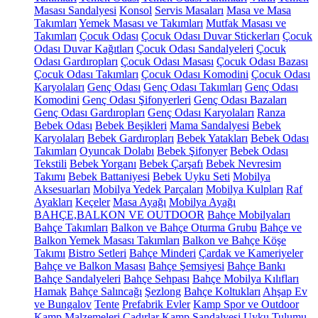
Masası Sandalyesi
Konsol
Servis Masaları
Masa ve Masa
Takımları
Yemek Masası ve Takımları
Mutfak Masası ve
Takımları
Çocuk Odası
Çocuk Odası Duvar Stickerları
Çocuk
Odası Duvar Kağıtları
Çocuk Odası Sandalyeleri
Çocuk
Odası Gardıropları
Çocuk Odası Masası
Çocuk Odası Bazası
Çocuk Odası Takımları
Çocuk Odası Komodini
Çocuk Odası
Karyolaları
Genç Odası
Genç Odası Takımları
Genç Odası
Komodini
Genç Odası Şifonyerleri
Genç Odası Bazaları
Genç Odası Gardıropları
Genç Odası Karyolaları
Ranza
Bebek Odası
Bebek Beşikleri
Mama Sandalyesi
Bebek
Karyolaları
Bebek Gardıropları
Bebek Yatakları
Bebek Odası
Takımları
Oyuncak Dolabı
Bebek Şifonyer
Bebek Odası
Tekstili
Bebek Yorganı
Bebek Çarşafı
Bebek Nevresim
Takımı
Bebek Battaniyesi
Bebek Uyku Seti
Mobilya
Aksesuarları
Mobilya Yedek Parçaları
Mobilya Kulpları
Raf
Ayakları
Keçeler
Masa Ayağı
Mobilya Ayağı
BAHÇE,BALKON VE OUTDOOR
Bahçe Mobilyaları
Bahçe Takımları
Balkon ve Bahçe Oturma Grubu
Bahçe ve
Balkon Yemek Masası Takımları
Balkon ve Bahçe Köşe
Takımı
Bistro Setleri
Bahçe Minderi
Çardak ve Kameriyeler
Bahçe ve Balkon Masası
Bahçe Şemsiyesi
Bahçe Bankı
Bahçe Sandalyeleri
Bahçe Sehpası
Bahçe Mobilya Kılıfları
Hamak
Bahçe Salıncağı
Şezlong
Bahçe Koltukları
Ahşap Ev
ve Bungalov
Tente
Prefabrik Evler
Kamp Spor ve Outdoor
Kamp Malzemeleri
Çadırlar
Kamp Sandalyesi
Uyku Tulumu