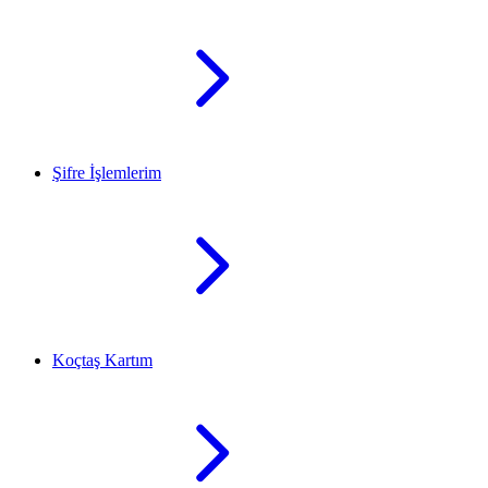
Şifre İşlemlerim
Koçtaş Kartım