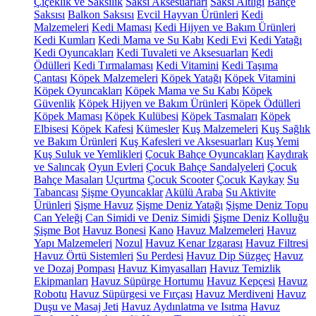
Çiçeklik ve Saksılık
Saksı Aksesuarları
Saksı Altlığı
Bahçe
Saksısı
Balkon Saksısı
Evcil Hayvan Ürünleri
Kedi
Malzemeleri
Kedi Maması
Kedi Hijyen ve Bakım Ürünleri
Kedi Kumları
Kedi Mama ve Su Kabı
Kedi Evi
Kedi Yatağı
Kedi Oyuncakları
Kedi Tuvaleti ve Aksesuarları
Kedi
Ödülleri
Kedi Tırmalaması
Kedi Vitamini
Kedi Taşıma
Çantası
Köpek Malzemeleri
Köpek Yatağı
Köpek Vitamini
Köpek Oyuncakları
Köpek Mama ve Su Kabı
Köpek
Güvenlik
Köpek Hijyen ve Bakım Ürünleri
Köpek Ödülleri
Köpek Maması
Köpek Kulübesi
Köpek Tasmaları
Köpek
Elbisesi
Köpek Kafesi
Kümesler
Kuş Malzemeleri
Kuş Sağlık
ve Bakım Ürünleri
Kuş Kafesleri ve Aksesuarları
Kuş Yemi
Kuş Suluk ve Yemlikleri
Çocuk Bahçe Oyuncakları
Kaydırak
ve Salıncak
Oyun Evleri
Çocuk Bahçe Sandalyeleri
Çocuk
Bahçe Masaları
Uçurtma
Çocuk Scooter
Çocuk Kaykay
Su
Tabancası
Şişme Oyuncaklar
Akülü Araba
Su Aktivite
Ürünleri
Şişme Havuz
Şişme Deniz Yatağı
Şişme Deniz Topu
Can Yeleği
Can Simidi ve Deniz Simidi
Şişme Deniz Kolluğu
Şişme Bot
Havuz Bonesi
Kano
Havuz Malzemeleri
Havuz
Yapı Malzemeleri
Nozul
Havuz Kenar Izgarası
Havuz Filtresi
Havuz Örtü Sistemleri
Su Perdesi
Havuz Dip Süzgeç
Havuz
ve Dozaj Pompası
Havuz Kimyasalları
Havuz Temizlik
Ekipmanları
Havuz Süpürge Hortumu
Havuz Kepçesi
Havuz
Robotu
Havuz Süpürgesi ve Fırçası
Havuz Merdiveni
Havuz
Duşu ve Masaj Jeti
Havuz Aydınlatma ve Isıtma
Havuz