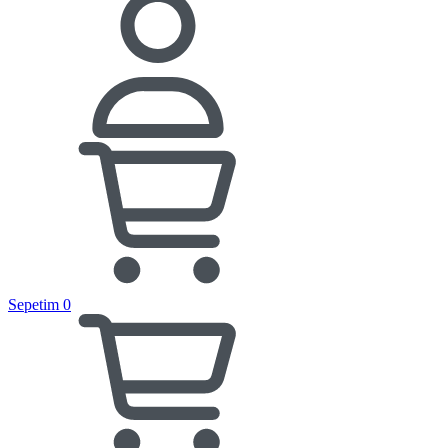
Sepetim
0