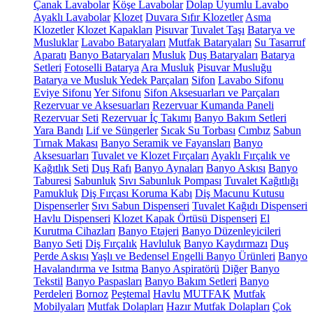
Çanak Lavabolar
Köşe Lavabolar
Dolap Uyumlu Lavabo
Ayaklı Lavabolar
Klozet
Duvara Sıfır Klozetler
Asma
Klozetler
Klozet Kapakları
Pisuvar
Tuvalet Taşı
Batarya ve
Musluklar
Lavabo Bataryaları
Mutfak Bataryaları
Su Tasarruf
Aparatı
Banyo Bataryaları
Musluk
Duş Bataryaları
Batarya
Setleri
Fotoselli Batarya
Ara Musluk
Pisuvar Musluğu
Batarya ve Musluk Yedek Parçaları
Sifon
Lavabo Sifonu
Eviye Sifonu
Yer Sifonu
Sifon Aksesuarları ve Parçaları
Rezervuar ve Aksesuarları
Rezervuar Kumanda Paneli
Rezervuar Seti
Rezervuar İç Takımı
Banyo Bakım Setleri
Yara Bandı
Lif ve Süngerler
Sıcak Su Torbası
Cımbız
Sabun
Tırnak Makası
Banyo Seramik ve Fayansları
Banyo
Aksesuarları
Tuvalet ve Klozet Fırçaları
Ayaklı Fırçalık ve
Kağıtlık Seti
Duş Rafı
Banyo Aynaları
Banyo Askısı
Banyo
Taburesi
Sabunluk
Sıvı Sabunluk Pompası
Tuvalet Kağıtlığı
Pamukluk
Diş Fırçası Koruma Kabı
Diş Macunu Kutusu
Dispenserler
Sıvı Sabun Dispenseri
Tuvalet Kağıdı Dispenseri
Havlu Dispenseri
Klozet Kapak Örtüsü Dispenseri
El
Kurutma Cihazları
Banyo Etajeri
Banyo Düzenleyicileri
Banyo Seti
Diş Fırçalık
Havluluk
Banyo Kaydırmazı
Duş
Perde Askısı
Yaşlı ve Bedensel Engelli Banyo Ürünleri
Banyo
Havalandırma ve Isıtma
Banyo Aspiratörü
Diğer
Banyo
Tekstil
Banyo Paspasları
Banyo Bakım Setleri
Banyo
Perdeleri
Bornoz
Peştemal
Havlu
MUTFAK
Mutfak
Mobilyaları
Mutfak Dolapları
Hazır Mutfak Dolapları
Çok