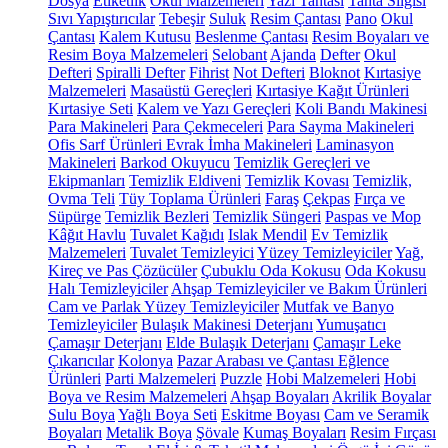
Dosya
Etiketlik
Okul Malzemeleri
Yazı Tahtası
Tahta Silgisi
Sıvı Yapıştırıcılar
Tebeşir
Suluk
Resim Çantası
Pano
Okul
Çantası
Kalem Kutusu
Beslenme Çantası
Resim Boyaları ve
Resim Boya Malzemeleri
Selobant
Ajanda
Defter
Okul
Defteri
Spiralli Defter
Fihrist
Not Defteri
Bloknot
Kırtasiye
Malzemeleri
Masaüstü Gereçleri
Kırtasiye Kağıt Ürünleri
Kırtasiye Seti
Kalem ve Yazı Gereçleri
Koli Bandı Makinesi
Para Makineleri
Para Çekmeceleri
Para Sayma Makineleri
Ofis Sarf Ürünleri
Evrak İmha Makineleri
Laminasyon
Makineleri
Barkod Okuyucu
Temizlik Gereçleri ve
Ekipmanları
Temizlik Eldiveni
Temizlik Kovası
Temizlik,
Ovma Teli
Tüy Toplama Ürünleri
Faraş
Çekpas
Fırça ve
Süpürge
Temizlik Bezleri
Temizlik Süngeri
Paspas ve Mop
Kâğıt Havlu
Tuvalet Kağıdı
Islak Mendil
Ev Temizlik
Malzemeleri
Tuvalet Temizleyici
Yüzey Temizleyiciler
Yağ,
Kireç ve Pas Çözücüler
Çubuklu Oda Kokusu
Oda Kokusu
Halı Temizleyiciler
Ahşap Temizleyiciler ve Bakım Ürünleri
Cam ve Parlak Yüzey Temizleyiciler
Mutfak ve Banyo
Temizleyiciler
Bulaşık Makinesi Deterjanı
Yumuşatıcı
Çamaşır Deterjanı
Elde Bulaşık Deterjanı
Çamaşır Leke
Çıkarıcılar
Kolonya
Pazar Arabası ve Çantası
Eğlence
Ürünleri
Parti Malzemeleri
Puzzle
Hobi Malzemeleri
Hobi
Boya ve Resim Malzemeleri
Ahşap Boyaları
Akrilik Boyalar
Sulu Boya
Yağlı Boya Seti
Eskitme Boyası
Cam ve Seramik
Boyaları
Metalik Boya
Şövale
Kumaş Boyaları
Resim Fırçası