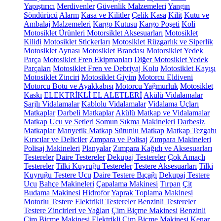
Yapıştırıcı
Merdivenler
Güvenlik Malzemeleri
Yangın
Söndürücü
Alarm
Kasa ve Kilitler
Çelik Kasa
Kilit
Kutu ve
Ambalaj Malzemeleri
Kargo Kutusu
Kargo Poşeti
Koli
Motosiklet Ürünleri
Motorsiklet Aksesuarları
Motosiklet
Kilidi
Motosiklet Stickerları
Motosiklet Rüzgarlık ve Siperlik
Motosiklet Aynası
Motosiklet Brandası
Motorsiklet Yedek
Parça
Motosiklet Fren Ekipmanları
Diğer Motosiklet Yedek
Parçaları
Motosiklet Fren ve Debriyaj Kolu
Motosiklet Kayışı
Motosiklet Zinciri
Motosiklet Giyim
Motorcu Eldiveni
Motorcu Botu ve Ayakkabısı
Motorcu Yağmurluk
Motosiklet
Kaskı
ELEKTRİKLİ EL ALETLERİ
Akülü Vidalamalar
Şarjlı Vidalamalar
Kablolu Vidalamalar
Vidalama Uçları
Matkaplar
Darbeli Matkaplar
Akülü Matkap ve Vidalamalar
Matkap Ucu ve Setleri
Somun Sıkma Makineleri
Darbesiz
Matkaplar
Manyetik Matkap
Sütunlu Matkap
Matkap Tezgahı
Kırıcılar ve Deliciler
Zımpara ve Polisaj
Zımpara Makineleri
Polisaj Makineleri
Planyalar
Zımpara Kağıdı ve Aksesuarları
Testereler
Daire Testereler
Dekupaj Testereler
Çok Amaçlı
Testereler
Tilki Kuyruğu Testereler
Testere Aksesuarları
Tilki
Kuyruğu Testere Ucu
Daire Testere Bıçağı
Dekupaj Testere
Ucu
Bahçe Makineleri
Çapalama Makinesi
Tırpan
Çit
Budama Makinesi
Hidrofor
Yaprak Toplama Makinesi
Motorlu Testere
Elektrikli Testereler
Benzinli Testereler
Testere Zincirleri ve Yağları
Çim Biçme Makinesi
Benzinli
Çim Biçme Makinesi
Elektrikli Çim Biçme Makinesi
Kenar