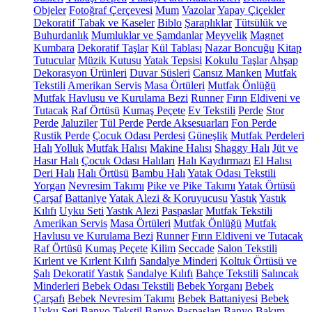
Objeler
Fotoğraf Çerçevesi
Mum
Vazolar
Yapay Çiçekler
Dekoratif Tabak ve Kaseler
Biblo
Şaraplıklar
Tütsülük ve
Buhurdanlık
Mumluklar ve Şamdanlar
Meyvelik
Magnet
Kumbara
Dekoratif Taşlar
Kül Tablası
Nazar Boncuğu
Kitap
Tutucular
Müzik Kutusu
Yatak Tepsisi
Kokulu Taşlar
Ahşap
Dekorasyon Ürünleri
Duvar Süsleri
Cansız Manken
Mutfak
Tekstili
Amerikan Servis
Masa Örtüleri
Mutfak Önlüğü
Mutfak Havlusu ve Kurulama Bezi
Runner
Fırın Eldiveni ve
Tutacak
Raf Örtüsü
Kumaş Peçete
Ev Tekstili
Perde
Stor
Perde
Jaluziler
Tül Perde
Perde Aksesuarları
Fon Perde
Rustik Perde
Çocuk Odası Perdesi
Güneşlik
Mutfak Perdeleri
Halı
Yolluk
Mutfak Halısı
Makine Halısı
Shaggy Halı
Jüt ve
Hasır Halı
Çocuk Odası Halıları
Halı Kaydırmazı
El Halısı
Deri Halı
Halı Örtüsü
Bambu Halı
Yatak Odası Tekstili
Yorgan
Nevresim Takımı
Pike ve Pike Takımı
Yatak Örtüsü
Çarşaf
Battaniye
Yatak Alezi & Koruyucusu
Yastık
Yastık
Kılıfı
Uyku Seti
Yastık Alezi
Paspaslar
Mutfak Tekstili
Amerikan Servis
Masa Örtüleri
Mutfak Önlüğü
Mutfak
Havlusu ve Kurulama Bezi
Runner
Fırın Eldiveni ve Tutacak
Raf Örtüsü
Kumaş Peçete
Kilim
Seccade
Salon Tekstili
Kırlent ve Kırlent Kılıfı
Sandalye Minderi
Koltuk Örtüsü ve
Şalı
Dekoratif Yastık
Sandalye Kılıfı
Bahçe Tekstili
Salıncak
Minderleri
Bebek Odası Tekstili
Bebek Yorganı
Bebek
Çarşafı
Bebek Nevresim Takımı
Bebek Battaniyesi
Bebek
Uyku Seti
Banyo Tekstil
Banyo Paspasları
Banyo Bakım