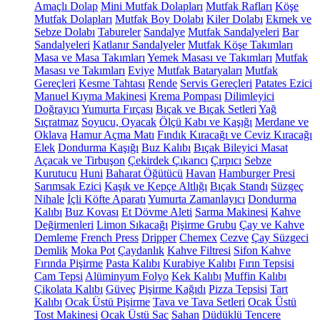
Amaçlı Dolap
Mini Mutfak Dolapları
Mutfak Rafları
Köşe
Mutfak Dolapları
Mutfak Boy Dolabı
Kiler Dolabı
Ekmek ve
Sebze Dolabı
Tabureler
Sandalye
Mutfak Sandalyeleri
Bar
Sandalyeleri
Katlanır Sandalyeler
Mutfak Köşe Takımları
Masa ve Masa Takımları
Yemek Masası ve Takımları
Mutfak
Masası ve Takımları
Eviye
Mutfak Bataryaları
Mutfak
Gereçleri
Kesme Tahtası
Rende
Servis Gereçleri
Patates Ezici
Manuel Kıyma Makinesi
Krema Pompası
Dilimleyici
Doğrayıcı
Yumurta Fırçası
Bıçak ve Bıçak Setleri
Yağ
Sıçratmaz
Soyucu, Oyacak
Ölçü Kabı ve Kaşığı
Merdane ve
Oklava
Hamur Açma Matı
Fındık Kıracağı ve Ceviz Kıracağı
Elek
Dondurma Kaşığı
Buz Kalıbı
Bıçak Bileyici Masat
Açacak ve Tirbuşon
Çekirdek Çıkarıcı
Çırpıcı
Sebze
Kurutucu
Huni
Baharat Öğütücü
Havan
Hamburger Presi
Sarımsak Ezici
Kaşık ve Kepçe Altlığı
Bıçak Standı
Süzgeç
Nihale
İçli Köfte Aparatı
Yumurta Zamanlayıcı
Dondurma
Kalıbı
Buz Kovası
Et Dövme Aleti
Sarma Makinesi
Kahve
Değirmenleri
Limon Sıkacağı
Pişirme Grubu
Çay ve Kahve
Demleme
French Press
Dripper
Chemex
Cezve
Çay Süzgeci
Demlik
Moka Pot
Çaydanlık
Kahve Filtresi
Sifon Kahve
Fırında Pişirme
Pasta Kalıbı
Kurabiye Kalıbı
Fırın Tepsisi
Cam Tepsi
Alüminyum Folyo
Kek Kalıbı
Muffin Kalıbı
Çikolata Kalıbı
Güveç
Pişirme Kağıdı
Pizza Tepsisi
Tart
Kalıbı
Ocak Üstü Pişirme
Tava ve Tava Setleri
Ocak Üstü
Tost Makinesi
Ocak Üstü Sac
Sahan
Düdüklü Tencere