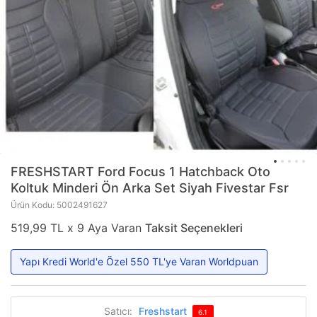
FRESHSTART
Ford Focus 1 Hatchback Oto
Koltuk Minderi Ön Arka Set Siyah Fivestar Fsr
Ürün Kodu: 5002491627
519,99 TL x 9 Aya Varan
Taksit Seçenekleri
Yapı Kredi World'e Özel 550 TL'ye Varan Worldpuan
Satıcı:
Freshstart
6.1