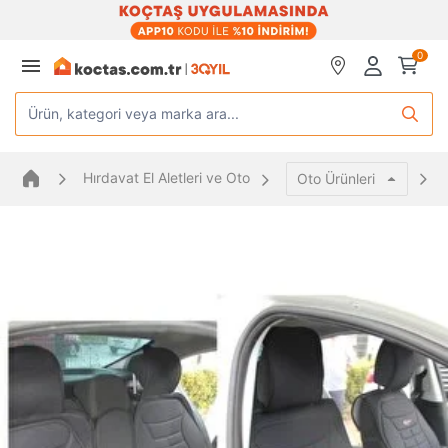
0
Ürün, kategori veya marka ara...
Hırdavat El Aletleri ve Oto
Oto Ürünleri