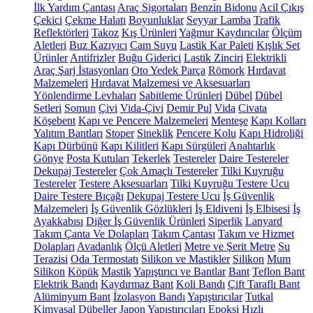
İlk Yardım Çantası
Araç Sigortaları
Benzin Bidonu
Acil Çıkış
Çekici
Çekme Halatı
Boyunluklar
Seyyar Lamba
Trafik
Reflektörleri
Takoz
Kış Ürünleri
Yağmur Kaydırıcılar
Ölçüm
Aletleri
Buz Kazıyıcı
Cam Suyu
Lastik Kar Paleti
Kışlık Set
Ürünler
Antifrizler
Buğu Giderici
Lastik Zinciri
Elektrikli
Araç Şarj İstasyonları
Oto Yedek Parça
Römork
Hırdavat
Malzemeleri
Hırdavat Malzemesi ve Aksesuarları
Yönlendirme Levhaları
Sabitleme Ürünleri
Dübel
Dübel
Setleri
Somun
Çivi
Vida-Çivi
Demir Pul
Vida
Civata
Köşebent
Kapı ve Pencere Malzemeleri
Menteşe
Kapı Kolları
Yalıtım Bantları
Stoper
Sineklik
Pencere Kolu
Kapı Hidroliği
Kapı Dürbünü
Kapı Kilitleri
Kapı Sürgüleri
Anahtarlık
Gönye
Posta Kutuları
Tekerlek
Testereler
Daire Testereler
Dekupaj Testereler
Çok Amaçlı Testereler
Tilki Kuyruğu
Testereler
Testere Aksesuarları
Tilki Kuyruğu Testere Ucu
Daire Testere Bıçağı
Dekupaj Testere Ucu
İş Güvenlik
Malzemeleri
İş Güvenlik Gözlükleri
İş Eldiveni
İş Elbisesi
İş
Ayakkabısı
Diğer İş Güvenlik Ürünleri
Siperlik
Lanyard
Takım Çanta Ve Dolapları
Takım Çantası
Takım ve Hizmet
Dolapları
Avadanlık
Ölçü Aletleri
Metre ve Şerit Metre
Su
Terazisi
Oda Termostatı
Silikon ve Mastikler
Silikon
Mum
Silikon
Köpük
Mastik
Yapıştırıcı ve Bantlar
Bant
Teflon Bant
Elektrik Bandı
Kaydırmaz Bant
Koli Bandı
Çift Taraflı Bant
Alüminyum Bant
İzolasyon Bandı
Yapıştırıcılar
Tutkal
Kimyasal Dübeller
Japon Yapıştırıcıları
Epoksi
Hızlı