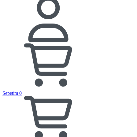
Sepetim
0