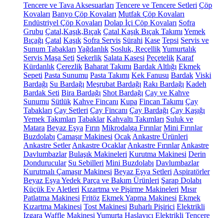
Tencere ve Tava Aksesuarları
Tencere ve Tencere Setleri
Çöp
Kovaları
Banyo Çöp Kovaları
Mutfak Çöp Kovaları
Endüstriyel Çöp Kovaları
Dolap İçi Çöp Kovaları
Sofra
Grubu
Çatal,Kaşık,Bıçak
Çatal Kaşık Bıçak Takımı
Yemek
Bıçağı
Çatal
Kaşık
Sofra Servis
Sürahi
Kase
Tepsi
Servis ve
Sunum Tabakları
Yağdanlık
Sosluk, Reçellik
Yumurtalık
Servis Maşa Seti
Şekerlik
Salata Kasesi
Peçetelik
Karaf
Kürdanlık
Çerezlik
Baharat Takımı
Bardak Altlığı
Ekmek
Sepeti
Pasta Sunumu
Pasta Takımı
Kek Fanusu
Bardak
Viski
Bardağı
Su Bardağı
Meşrubat Bardağı
Rakı Bardağı
Kadeh
Bardak Seti
Bira Bardağı
Shot Bardağı
Çay ve Kahve
Sunumu
Sütlük
Kahve Fincanı
Kupa
Fincan Takımı
Çay
Tabakları
Çay Setleri
Çay Fincanı
Çay Bardağı
Çay Kaşığı
Yemek Takımları
Tabaklar
Kahvaltı Takımları
Suluk ve
Matara
Beyaz Eşya
Fırın
Mikrodalga Fırınlar
Mini Fırınlar
Buzdolabı
Çamaşır Makinesi
Ocak
Ankastre Ürünleri
Ankastre Setler
Ankastre Ocaklar
Ankastre Fırınlar
Ankastre
Davlumbazlar
Bulaşık Makineleri
Kurutma Makinesi
Derin
Dondurucular
Su Sebilleri
Mini Buzdolabı
Davlumbazlar
Kurutmalı Çamaşır Makinesi
Beyaz Eşya Setleri
Aspiratörler
Beyaz Eşya Yedek Parça ve Bakım Ürünleri
Şarap Dolabı
Küçük Ev Aletleri
Kızartma ve Pişirme Makineleri
Mısır
Patlatma Makinesi
Fritöz
Ekmek Yapma Makinesi
Ekmek
Kızartma Makinesi
Tost Makinesi
Buharlı Pişirici
Elektrikli
Izgara
Waffle Makinesi
Yumurta Haşlayıcı
Elektrikli Tencere