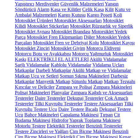
Yapıştırıcı
Merdivenler
Güvenlik Malzemeleri
Yangın
Söndürücü
Alarm
Kasa ve Kilitler
Çelik Kasa
Kilit
Kutu ve
Ambalaj Malzemeleri
Kargo Kutusu
Kargo Poşeti
Koli
Motosiklet Ürünleri
Motorsiklet Aksesuarları
Motosiklet
Kilidi
Motosiklet Stickerları
Motosiklet Rüzgarlık ve Siperlik
Motosiklet Aynası
Motosiklet Brandası
Motorsiklet Yedek
Parça
Motosiklet Fren Ekipmanları
Diğer Motosiklet Yedek
Parçaları
Motosiklet Fren ve Debriyaj Kolu
Motosiklet Kayışı
Motosiklet Zinciri
Motosiklet Giyim
Motorcu Eldiveni
Motorcu Botu ve Ayakkabısı
Motorcu Yağmurluk
Motosiklet
Kaskı
ELEKTRİKLİ EL ALETLERİ
Akülü Vidalamalar
Şarjlı Vidalamalar
Kablolu Vidalamalar
Vidalama Uçları
Matkaplar
Darbeli Matkaplar
Akülü Matkap ve Vidalamalar
Matkap Ucu ve Setleri
Somun Sıkma Makineleri
Darbesiz
Matkaplar
Manyetik Matkap
Sütunlu Matkap
Matkap Tezgahı
Kırıcılar ve Deliciler
Zımpara ve Polisaj
Zımpara Makineleri
Polisaj Makineleri
Planyalar
Zımpara Kağıdı ve Aksesuarları
Testereler
Daire Testereler
Dekupaj Testereler
Çok Amaçlı
Testereler
Tilki Kuyruğu Testereler
Testere Aksesuarları
Tilki
Kuyruğu Testere Ucu
Daire Testere Bıçağı
Dekupaj Testere
Ucu
Bahçe Makineleri
Çapalama Makinesi
Tırpan
Çit
Budama Makinesi
Hidrofor
Yaprak Toplama Makinesi
Motorlu Testere
Elektrikli Testereler
Benzinli Testereler
Testere Zincirleri ve Yağları
Çim Biçme Makinesi
Benzinli
Çim Biçme Makinesi
Elektrikli Çim Biçme Makinesi
Kenar