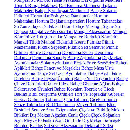
Pompası
Su Motoru
Hasat Makinesi
Dal Öğütme Makinesi
Toprak Burgu Makinesi
Dal Budama Makinesi
İlaçlama
Makineleri
Bahçe İş ve İnşaat Makineleri
Bahçe Sulama
Ürünleri
Hortumlar
Fıskiye ve Damlatıcılar
Hortum
Makaraları
Hortum Bağlantı Aparatları
Hortum Tabancaları
Su Zamanlayıcı
Sulaklar
Bidon
Bahçe Musluğu
Şişme Su
Deposu
Mangal ve Aksesuarları
Mangal Aksesuarları
Mangal
Kömürü ve Tutuşturucular
Mangal ve Barbekü
Kömürlü
Mangal
Tüplü Mangal
Elektrikli Izgara
Pürmüz
Piknik
Malzemeleri
Piknik Sepetleri
Piknik Seti
Semaver
Piknik
Örtüleri
Bahçe Depolama
Depolama Evleri
Depolama
Dolapları
Depolama Sandığı
Bahçe Aydınlatma
Dış Mekan
Aydınlatmalar
Solar Aydınlatma
Projektör ve Sensörler
Bahçe
Aplikleri
Bahçe Feneri ve Meşaleler
Bahçe Masa Üstü
Aydınlatma
Bahçe Set Üstü Aydınlatma
Bahçe Aydınlatma
Direkleri
Bahçe Peyzaj Ürünleri
Bahçe Yer Döşemeleri
Bahçe
Çit ve Bordürleri
Bahçe Filesi
Bahçe Gizleme Ağları
Bahçe
Dekorasyon Ürünleri
Bahçe Kovaları
Toprak ve Çiçek
Bakımı
Bitki Yetiştirme Ürünleri
Torf ve Topraklar
Gübreler
ve Sıvı Gübreler
Tohumlar
Çim Tohumu
Çiçek Tohumu
Sebze Tohumları
Bitki Tohumları
Meyve Tohumu
Bitki
Besinleri
Sera ve Sera Ekipmanları
Çiçek ve Bitki
İç Mekan
Bitkileri
Dış Mekan Ağaçları
Canlı Çiçek
Çiçek Soğanları
Aşılı Meyve Fidanları
Aşılı Gül
Fide
Dış Mekan Sarmaşık
Bitkileri
Kaktüs
Saksı ve Aksesuarları
Dekoratif Saksı