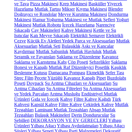
ve Tava
Pizza Makinesi
Krep Makinesi
Basküller
Yiyecek
Hazırlama
Mutfak Tartısı
Mikser
Kıyma Makinesi
Blender
Doğrayıcı ve Rondolar
Meyve Kurutma Makinesi
Dondurma
Makinesi
Hamur Yoğurma Makinesi ve Mutfak Şefleri
Yoğurt
Makinesi
Mutfak Robotu
İçecek Hazırlama
Narenciye
Sıkacağı
Çay Makineleri
Kahve Makinesi
Kettle ve Su
Isıtıcılar
Katı Meyve Sıkacağı
Elektrikli Semaver
Elektrikli
Cezve
Küçük Ev Aletleri Yedek Parça ve Aksesuarları
Mutfak
Aksesuarları
Mutfak Seti
Bulaşıklık
Askı ve Kancalar
Kaydırmaz
Mutfak Sabunluk
Mutfak Havluluk
Mutfak
Seramik ve Fayansları
Saklama ve Düzenleme
Kavanoz
Saklama ve Karıştırma Kabı
Çöp Poşeti
Sebzelikler
Saklama
Bonesi ve Kapağı
Mutfak Raf Düzenleyici
Poşetlik
Kaşıklık
Beslenme Kutusu
Damacana Pompası
Ekmeklik
Sefer Tası
Streç Film
Peçete Yüzüğü
Kavanoz Kapağı
Pipet
Buzdolabı
Poşeti
Doypack
Su Arıtma Cihazları ve Aksesuarları
Su
Arıtma Cihazları
Su Arıtma Filtreleri
Su Arıtma Aksesuarları
ve Yedek Parçaları
Arıtma Musluğu
Endüstriyel Mutfak
Ürünleri
Gıda ve İçecek
Kahve
Filtre Kahve Kağıdı
Türk
Kahvesi
Kapsül Kahve
Filtre Kahve
Çekirdek Kahve
Mutfak
Tezgahları
Laminant Mutfak Tezgahları
Ahşap Mutfak
Tezgahları
Bulaşık Makineleri
Derin Dondurucular
Su
Sebilleri
DEKORASYON VE EV GEREÇLERİ
Yılbaşı
Ürünleri
Yılbaşı Ağacı
Yılbaşı Aydınlatmaları
Yılbaşı Ağacı
Süsleri
Yılbaşı Sepeti
Yılbaşı Parti Malzemeleri
Dekoratif