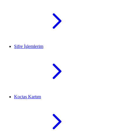
Şifre İşlemlerim
Koçtaş Kartım