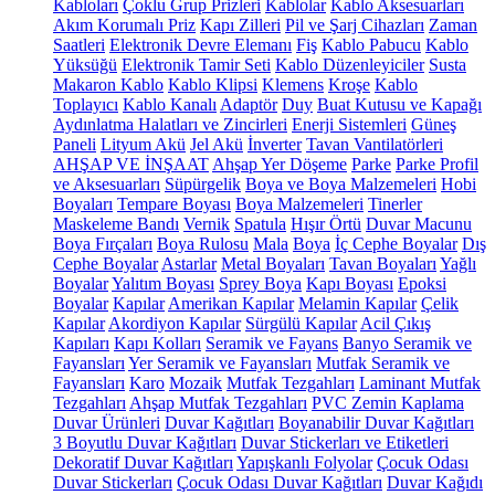
Kabloları
Çoklu Grup Prizleri
Kablolar
Kablo Aksesuarları
Akım Korumalı Priz
Kapı Zilleri
Pil ve Şarj Cihazları
Zaman
Saatleri
Elektronik Devre Elemanı
Fiş
Kablo Pabucu
Kablo
Yüksüğü
Elektronik Tamir Seti
Kablo Düzenleyiciler
Susta
Makaron Kablo
Kablo Klipsi
Klemens
Kroşe
Kablo
Toplayıcı
Kablo Kanalı
Adaptör
Duy
Buat Kutusu ve Kapağı
Aydınlatma Halatları ve Zincirleri
Enerji Sistemleri
Güneş
Paneli
Lityum Akü
Jel Akü
İnverter
Tavan Vantilatörleri
AHŞAP VE İNŞAAT
Ahşap Yer Döşeme
Parke
Parke Profil
ve Aksesuarları
Süpürgelik
Boya ve Boya Malzemeleri
Hobi
Boyaları
Tempare Boyası
Boya Malzemeleri
Tinerler
Maskeleme Bandı
Vernik
Spatula
Hışır Örtü
Duvar Macunu
Boya Fırçaları
Boya Rulosu
Mala
Boya
İç Cephe Boyalar
Dış
Cephe Boyalar
Astarlar
Metal Boyaları
Tavan Boyaları
Yağlı
Boyalar
Yalıtım Boyası
Sprey Boya
Kapı Boyası
Epoksi
Boyalar
Kapılar
Amerikan Kapılar
Melamin Kapılar
Çelik
Kapılar
Akordiyon Kapılar
Sürgülü Kapılar
Acil Çıkış
Kapıları
Kapı Kolları
Seramik ve Fayans
Banyo Seramik ve
Fayansları
Yer Seramik ve Fayansları
Mutfak Seramik ve
Fayansları
Karo
Mozaik
Mutfak Tezgahları
Laminant Mutfak
Tezgahları
Ahşap Mutfak Tezgahları
PVC Zemin Kaplama
Duvar Ürünleri
Duvar Kağıtları
Boyanabilir Duvar Kağıtları
3 Boyutlu Duvar Kağıtları
Duvar Stickerları ve Etiketleri
Dekoratif Duvar Kağıtları
Yapışkanlı Folyolar
Çocuk Odası
Duvar Stickerları
Çocuk Odası Duvar Kağıtları
Duvar Kağıdı