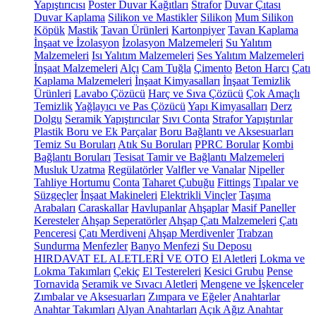
Yapıştırıcısı
Poster Duvar Kağıtları
Strafor
Duvar Çıtası
Duvar Kaplama
Silikon ve Mastikler
Silikon
Mum Silikon
Köpük
Mastik
Tavan Ürünleri
Kartonpiyer
Tavan Kaplama
İnşaat ve İzolasyon
İzolasyon Malzemeleri
Su Yalıtım
Malzemeleri
Isı Yalıtım Malzemeleri
Ses Yalıtım Malzemeleri
İnşaat Malzemeleri
Alçı
Cam Tuğla
Çimento
Beton Harcı
Çatı
Kaplama Malzemeleri
İnşaat Kimyasalları
İnşaat Temizlik
Ürünleri
Lavabo Çözücü
Harç ve Sıva Çözücü
Çok Amaçlı
Temizlik
Yağlayıcı ve Pas Çözücü
Yapı Kimyasalları
Derz
Dolgu
Seramik Yapıştırıcılar
Sıvı Conta
Strafor Yapıştırılar
Plastik Boru ve Ek Parçalar
Boru Bağlantı ve Aksesuarları
Temiz Su Boruları
Atık Su Boruları
PPRC Borular
Kombi
Bağlantı Boruları
Tesisat Tamir ve Bağlantı Malzemeleri
Musluk Uzatma
Regülatörler
Valfler ve Vanalar
Nipeller
Tahliye Hortumu
Conta
Taharet Çubuğu
Fittings
Tıpalar ve
Süzgeçler
İnşaat Makineleri
Elektrikli Vinçler
Taşıma
Arabaları
Caraskallar
Havlupanlar
Ahşaplar
Masif Paneller
Keresteler
Ahşap Seperatörler
Ahşap Çatı Malzemeleri
Çatı
Penceresi
Çatı Merdiveni
Ahşap Merdivenler
Trabzan
Sundurma
Menfezler
Banyo Menfezi
Su Deposu
HIRDAVAT EL ALETLERİ VE OTO
El Aletleri
Lokma ve
Lokma Takımları
Çekiç
El Testereleri
Kesici Grubu
Pense
Tornavida
Seramik ve Sıvacı Aletleri
Mengene ve İşkenceler
Zımbalar ve Aksesuarları
Zımpara ve Eğeler
Anahtarlar
Anahtar Takımları
Alyan Anahtarları
Açık Ağız Anahtar