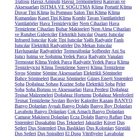
Trafosu
Havuz Ampulü
Havuz Termometresi
Karavan ve
Aksesuarları
ISITMA VE SOĞUTMA
Klima
Portatif Klima
Duvar Tipi Klima
Isı Pompası
Salon Tipi Klima
Klima
Kumandası
Kaset Tipi Klima
Kombi
Tavan Vantilatörleri
Vantilatörler
Hava Temizleyiciler
Nem Cihazları
Hava
Temizleme Cihazları
Buhar Makineleri
Nem Alma Cihazları
ve Rutubet Gidericiler
Elektrikli Isıtıcılar
Quartz Isıtıcılar
Infrared Isıtıcılar
Kule Tipi Isıtıcılar
Yağlı Radyatör
Fanlı
Isıtıcılar
Elektrikli Radyatörler
Dış Mekan Isıtıcılar
Havlupanlar
Radyatörler
Termosifonlar
Şofbenler
Ani Su
Isıtıcı
Isıtma ve Soğutma Yedek Parça
Radyatör Vanaları
Termostat
Klima Yedek Parça
Radyatör Yedek Parça
Klima
Temizleyicisi
Klima Temizleme Spreyi
Klima Temizleme
Sıvısı
Şömine
Şömine Aksesuarları
Elektrikli Şömineler
Bahçe Şömineleri
Bacasız Şömineler
Güneş Enerji Sistemleri
Soba
Doğalgaz Sobası
Kuzine Soba
Elektrikli Soba
Pelet
Soba
Soba Borusu ve Aksesuarları
Hava Perdesi
Doğalgaz
Tesisat Malzemeleri
Doğalgaz Hortumu
Doğalgaz Menfezleri
Tesisat Temizleme Sıvıları
Boyler
Kalorifer Kazanı
BANYO
Banyo Dolapları
Aynalı Banyo Dolabı
Banyo Boy Dolapları
Lavabolu Banyo Dolapları
Çok Amaçlı Banyo Dolapları
Çamaşır Makinesi Dolapları
Ecza Dolabı
Banyo Rafları
Duş
Sistemleri
Duşakabin
Duş Tekneleri
Jakuziler
Küvet
Duş
Setleri
Duş Sistemleri
Duş Başlıkları
Duş Kolonları
Sürgülü
Duş Setleri
Duş Spiralleri
El Duşu
Vitrifiyeler
Lavabolar