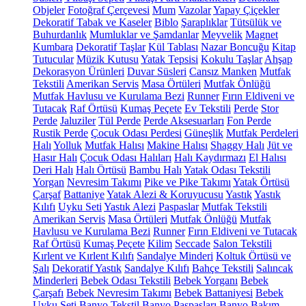
Objeler
Fotoğraf Çerçevesi
Mum
Vazolar
Yapay Çiçekler
Dekoratif Tabak ve Kaseler
Biblo
Şaraplıklar
Tütsülük ve
Buhurdanlık
Mumluklar ve Şamdanlar
Meyvelik
Magnet
Kumbara
Dekoratif Taşlar
Kül Tablası
Nazar Boncuğu
Kitap
Tutucular
Müzik Kutusu
Yatak Tepsisi
Kokulu Taşlar
Ahşap
Dekorasyon Ürünleri
Duvar Süsleri
Cansız Manken
Mutfak
Tekstili
Amerikan Servis
Masa Örtüleri
Mutfak Önlüğü
Mutfak Havlusu ve Kurulama Bezi
Runner
Fırın Eldiveni ve
Tutacak
Raf Örtüsü
Kumaş Peçete
Ev Tekstili
Perde
Stor
Perde
Jaluziler
Tül Perde
Perde Aksesuarları
Fon Perde
Rustik Perde
Çocuk Odası Perdesi
Güneşlik
Mutfak Perdeleri
Halı
Yolluk
Mutfak Halısı
Makine Halısı
Shaggy Halı
Jüt ve
Hasır Halı
Çocuk Odası Halıları
Halı Kaydırmazı
El Halısı
Deri Halı
Halı Örtüsü
Bambu Halı
Yatak Odası Tekstili
Yorgan
Nevresim Takımı
Pike ve Pike Takımı
Yatak Örtüsü
Çarşaf
Battaniye
Yatak Alezi & Koruyucusu
Yastık
Yastık
Kılıfı
Uyku Seti
Yastık Alezi
Paspaslar
Mutfak Tekstili
Amerikan Servis
Masa Örtüleri
Mutfak Önlüğü
Mutfak
Havlusu ve Kurulama Bezi
Runner
Fırın Eldiveni ve Tutacak
Raf Örtüsü
Kumaş Peçete
Kilim
Seccade
Salon Tekstili
Kırlent ve Kırlent Kılıfı
Sandalye Minderi
Koltuk Örtüsü ve
Şalı
Dekoratif Yastık
Sandalye Kılıfı
Bahçe Tekstili
Salıncak
Minderleri
Bebek Odası Tekstili
Bebek Yorganı
Bebek
Çarşafı
Bebek Nevresim Takımı
Bebek Battaniyesi
Bebek
Uyku Seti
Banyo Tekstil
Banyo Paspasları
Banyo Bakım