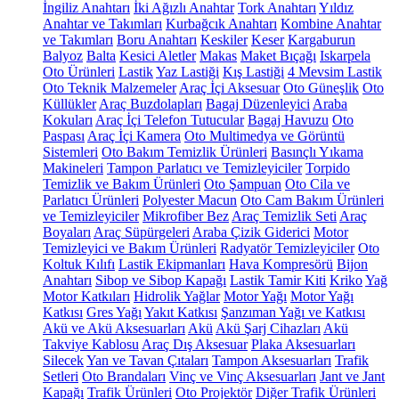
İngiliz Anahtarı
İki Ağızlı Anahtar
Tork Anahtarı
Yıldız
Anahtar ve Takımları
Kurbağcık Anahtarı
Kombine Anahtar
ve Takımları
Boru Anahtarı
Keskiler
Keser
Kargaburun
Balyoz
Balta
Kesici Aletler
Makas
Maket Bıçağı
Iskarpela
Oto Ürünleri
Lastik
Yaz Lastiği
Kış Lastiği
4 Mevsim Lastik
Oto Teknik Malzemeler
Araç İçi Aksesuar
Oto Güneşlik
Oto
Küllükler
Araç Buzdolapları
Bagaj Düzenleyici
Araba
Kokuları
Araç İçi Telefon Tutucular
Bagaj Havuzu
Oto
Paspası
Araç İçi Kamera
Oto Multimedya ve Görüntü
Sistemleri
Oto Bakım Temizlik Ürünleri
Basınçlı Yıkama
Makineleri
Tampon Parlatıcı ve Temizleyiciler
Torpido
Temizlik ve Bakım Ürünleri
Oto Şampuan
Oto Cila ve
Parlatıcı Ürünleri
Polyester Macun
Oto Cam Bakım Ürünleri
ve Temizleyiciler
Mikrofiber Bez
Araç Temizlik Seti
Araç
Boyaları
Araç Süpürgeleri
Araba Çizik Giderici
Motor
Temizleyici ve Bakım Ürünleri
Radyatör Temizleyiciler
Oto
Koltuk Kılıfı
Lastik Ekipmanları
Hava Kompresörü
Bijon
Anahtarı
Sibop ve Sibop Kapağı
Lastik Tamir Kiti
Kriko
Yağ
Motor Katkıları
Hidrolik Yağlar
Motor Yağı
Motor Yağı
Katkısı
Gres Yağı
Yakıt Katkısı
Şanzıman Yağı ve Katkısı
Akü ve Akü Aksesuarları
Akü
Akü Şarj Cihazları
Akü
Takviye Kablosu
Araç Dış Aksesuar
Plaka Aksesuarları
Silecek
Yan ve Tavan Çıtaları
Tampon Aksesuarları
Trafik
Setleri
Oto Brandaları
Vinç ve Vinç Aksesuarları
Jant ve Jant
Kapağı
Trafik Ürünleri
Oto Projektör
Diğer Trafik Ürünleri