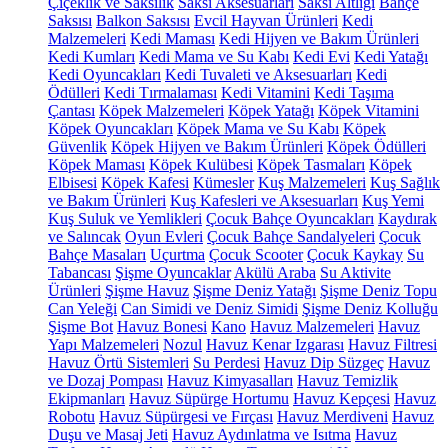
Çiçeklik ve Saksılık
Saksı Aksesuarları
Saksı Altlığı
Bahçe
Saksısı
Balkon Saksısı
Evcil Hayvan Ürünleri
Kedi
Malzemeleri
Kedi Maması
Kedi Hijyen ve Bakım Ürünleri
Kedi Kumları
Kedi Mama ve Su Kabı
Kedi Evi
Kedi Yatağı
Kedi Oyuncakları
Kedi Tuvaleti ve Aksesuarları
Kedi
Ödülleri
Kedi Tırmalaması
Kedi Vitamini
Kedi Taşıma
Çantası
Köpek Malzemeleri
Köpek Yatağı
Köpek Vitamini
Köpek Oyuncakları
Köpek Mama ve Su Kabı
Köpek
Güvenlik
Köpek Hijyen ve Bakım Ürünleri
Köpek Ödülleri
Köpek Maması
Köpek Kulübesi
Köpek Tasmaları
Köpek
Elbisesi
Köpek Kafesi
Kümesler
Kuş Malzemeleri
Kuş Sağlık
ve Bakım Ürünleri
Kuş Kafesleri ve Aksesuarları
Kuş Yemi
Kuş Suluk ve Yemlikleri
Çocuk Bahçe Oyuncakları
Kaydırak
ve Salıncak
Oyun Evleri
Çocuk Bahçe Sandalyeleri
Çocuk
Bahçe Masaları
Uçurtma
Çocuk Scooter
Çocuk Kaykay
Su
Tabancası
Şişme Oyuncaklar
Akülü Araba
Su Aktivite
Ürünleri
Şişme Havuz
Şişme Deniz Yatağı
Şişme Deniz Topu
Can Yeleği
Can Simidi ve Deniz Simidi
Şişme Deniz Kolluğu
Şişme Bot
Havuz Bonesi
Kano
Havuz Malzemeleri
Havuz
Yapı Malzemeleri
Nozul
Havuz Kenar Izgarası
Havuz Filtresi
Havuz Örtü Sistemleri
Su Perdesi
Havuz Dip Süzgeç
Havuz
ve Dozaj Pompası
Havuz Kimyasalları
Havuz Temizlik
Ekipmanları
Havuz Süpürge Hortumu
Havuz Kepçesi
Havuz
Robotu
Havuz Süpürgesi ve Fırçası
Havuz Merdiveni
Havuz
Duşu ve Masaj Jeti
Havuz Aydınlatma ve Isıtma
Havuz