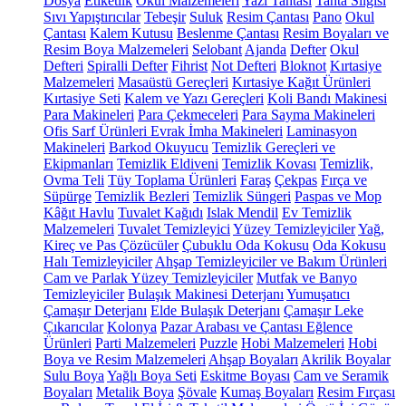
Dosya
Etiketlik
Okul Malzemeleri
Yazı Tahtası
Tahta Silgisi
Sıvı Yapıştırıcılar
Tebeşir
Suluk
Resim Çantası
Pano
Okul
Çantası
Kalem Kutusu
Beslenme Çantası
Resim Boyaları ve
Resim Boya Malzemeleri
Selobant
Ajanda
Defter
Okul
Defteri
Spiralli Defter
Fihrist
Not Defteri
Bloknot
Kırtasiye
Malzemeleri
Masaüstü Gereçleri
Kırtasiye Kağıt Ürünleri
Kırtasiye Seti
Kalem ve Yazı Gereçleri
Koli Bandı Makinesi
Para Makineleri
Para Çekmeceleri
Para Sayma Makineleri
Ofis Sarf Ürünleri
Evrak İmha Makineleri
Laminasyon
Makineleri
Barkod Okuyucu
Temizlik Gereçleri ve
Ekipmanları
Temizlik Eldiveni
Temizlik Kovası
Temizlik,
Ovma Teli
Tüy Toplama Ürünleri
Faraş
Çekpas
Fırça ve
Süpürge
Temizlik Bezleri
Temizlik Süngeri
Paspas ve Mop
Kâğıt Havlu
Tuvalet Kağıdı
Islak Mendil
Ev Temizlik
Malzemeleri
Tuvalet Temizleyici
Yüzey Temizleyiciler
Yağ,
Kireç ve Pas Çözücüler
Çubuklu Oda Kokusu
Oda Kokusu
Halı Temizleyiciler
Ahşap Temizleyiciler ve Bakım Ürünleri
Cam ve Parlak Yüzey Temizleyiciler
Mutfak ve Banyo
Temizleyiciler
Bulaşık Makinesi Deterjanı
Yumuşatıcı
Çamaşır Deterjanı
Elde Bulaşık Deterjanı
Çamaşır Leke
Çıkarıcılar
Kolonya
Pazar Arabası ve Çantası
Eğlence
Ürünleri
Parti Malzemeleri
Puzzle
Hobi Malzemeleri
Hobi
Boya ve Resim Malzemeleri
Ahşap Boyaları
Akrilik Boyalar
Sulu Boya
Yağlı Boya Seti
Eskitme Boyası
Cam ve Seramik
Boyaları
Metalik Boya
Şövale
Kumaş Boyaları
Resim Fırçası