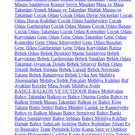
Masası Sandalyesi
Konsol
Servis Masaları
Masa ve Masa
Takımları
Yemek Masası ve Takımları
Mutfak Masası ve
Takımları
Çocuk Odası
Çocuk Odası Duvar Stickerları
Çocuk
Odası Duvar Kağıtları
Çocuk Odası Sandalyeleri
Çocuk
Odası Gardıropları
Çocuk Odası Masası
Çocuk Odası Bazası
Çocuk Odası Takımları
Çocuk Odası Komodini
Çocuk Odası
Karyolaları
Genç Odası
Genç Odası Takımları
Genç Odası
Komodini
Genç Odası Şifonyerleri
Genç Odası Bazaları
Genç Odası Gardıropları
Genç Odası Karyolaları
Ranza
Bebek Odası
Bebek Beşikleri
Mama Sandalyesi
Bebek
Karyolaları
Bebek Gardıropları
Bebek Yatakları
Bebek Odası
Takımları
Oyuncak Dolabı
Bebek Şifonyer
Bebek Odası
Tekstili
Bebek Yorganı
Bebek Çarşafı
Bebek Nevresim
Takımı
Bebek Battaniyesi
Bebek Uyku Seti
Mobilya
Aksesuarları
Mobilya Yedek Parçaları
Mobilya Kulpları
Raf
Ayakları
Keçeler
Masa Ayağı
Mobilya Ayağı
BAHÇE,BALKON VE OUTDOOR
Bahçe Mobilyaları
Bahçe Takımları
Balkon ve Bahçe Oturma Grubu
Bahçe ve
Balkon Yemek Masası Takımları
Balkon ve Bahçe Köşe
Takımı
Bistro Setleri
Bahçe Minderi
Çardak ve Kameriyeler
Bahçe ve Balkon Masası
Bahçe Şemsiyesi
Bahçe Bankı
Bahçe Sandalyeleri
Bahçe Sehpası
Bahçe Mobilya Kılıfları
Hamak
Bahçe Salıncağı
Şezlong
Bahçe Koltukları
Ahşap Ev
ve Bungalov
Tente
Prefabrik Evler
Kamp Spor ve Outdoor
Kamp Malzemeleri
Çadırlar
Kamp Sandalyesi
Uyku Tulumu