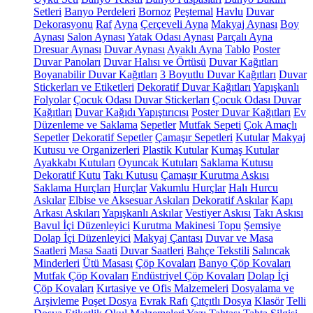
Setleri
Banyo Perdeleri
Bornoz
Peştemal
Havlu
Duvar
Dekorasyonu
Raf
Ayna
Çerçeveli Ayna
Makyaj Aynası
Boy
Aynası
Salon Aynası
Yatak Odası Aynası
Parçalı Ayna
Dresuar Aynası
Duvar Aynası
Ayaklı Ayna
Tablo
Poster
Duvar Panoları
Duvar Halısı ve Örtüsü
Duvar Kağıtları
Boyanabilir Duvar Kağıtları
3 Boyutlu Duvar Kağıtları
Duvar
Stickerları ve Etiketleri
Dekoratif Duvar Kağıtları
Yapışkanlı
Folyolar
Çocuk Odası Duvar Stickerları
Çocuk Odası Duvar
Kağıtları
Duvar Kağıdı Yapıştırıcısı
Poster Duvar Kağıtları
Ev
Düzenleme ve Saklama
Sepetler
Mutfak Sepeti
Çok Amaçlı
Sepetler
Dekoratif Sepetler
Çamaşır Sepetleri
Kutular
Makyaj
Kutusu ve Organizerleri
Plastik Kutular
Kumaş Kutular
Ayakkabı Kutuları
Oyuncak Kutuları
Saklama Kutusu
Dekoratif Kutu
Takı Kutusu
Çamaşır Kurutma Askısı
Saklama Hurçları
Hurçlar
Vakumlu Hurçlar
Halı Hurcu
Askılar
Elbise ve Aksesuar Askıları
Dekoratif Askılar
Kapı
Arkası Askıları
Yapışkanlı Askılar
Vestiyer Askısı
Takı Askısı
Bavul İçi Düzenleyici
Kurutma Makinesi Topu
Şemsiye
Dolap İçi Düzenleyici
Makyaj Çantası
Duvar ve Masa
Saatleri
Masa Saati
Duvar Saatleri
Bahçe Tekstili
Salıncak
Minderleri
Ütü Masası
Çöp Kovaları
Banyo Çöp Kovaları
Mutfak Çöp Kovaları
Endüstriyel Çöp Kovaları
Dolap İçi
Çöp Kovaları
Kırtasiye ve Ofis Malzemeleri
Dosyalama ve
Arşivleme
Poşet Dosya
Evrak Rafı
Çıtçıtlı Dosya
Klasör
Telli