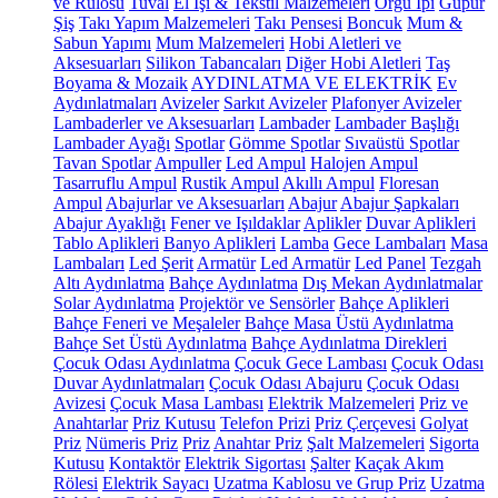
ve Rulosu
Tuval
El İşi & Tekstil Malzemeleri
Örgü İpi
Güpür
Şiş
Takı Yapım Malzemeleri
Takı Pensesi
Boncuk
Mum &
Sabun Yapımı
Mum Malzemeleri
Hobi Aletleri ve
Aksesuarları
Silikon Tabancaları
Diğer Hobi Aletleri
Taş
Boyama & Mozaik
AYDINLATMA VE ELEKTRİK
Ev
Aydınlatmaları
Avizeler
Sarkıt Avizeler
Plafonyer Avizeler
Lambaderler ve Aksesuarları
Lambader
Lambader Başlığı
Lambader Ayağı
Spotlar
Gömme Spotlar
Sıvaüstü Spotlar
Tavan Spotlar
Ampuller
Led Ampul
Halojen Ampul
Tasarruflu Ampul
Rustik Ampul
Akıllı Ampul
Floresan
Ampul
Abajurlar ve Aksesuarları
Abajur
Abajur Şapkaları
Abajur Ayaklığı
Fener ve Işıldaklar
Aplikler
Duvar Aplikleri
Tablo Aplikleri
Banyo Aplikleri
Lamba
Gece Lambaları
Masa
Lambaları
Led Şerit
Armatür
Led Armatür
Led Panel
Tezgah
Altı Aydınlatma
Bahçe Aydınlatma
Dış Mekan Aydınlatmalar
Solar Aydınlatma
Projektör ve Sensörler
Bahçe Aplikleri
Bahçe Feneri ve Meşaleler
Bahçe Masa Üstü Aydınlatma
Bahçe Set Üstü Aydınlatma
Bahçe Aydınlatma Direkleri
Çocuk Odası Aydınlatma
Çocuk Gece Lambası
Çocuk Odası
Duvar Aydınlatmaları
Çocuk Odası Abajuru
Çocuk Odası
Avizesi
Çocuk Masa Lambası
Elektrik Malzemeleri
Priz ve
Anahtarlar
Priz Kutusu
Telefon Prizi
Priz Çerçevesi
Golyat
Priz
Nümeris Priz
Priz
Anahtar Priz
Şalt Malzemeleri
Sigorta
Kutusu
Kontaktör
Elektrik Sigortası
Şalter
Kaçak Akım
Rölesi
Elektrik Sayacı
Uzatma Kablosu ve Grup Priz
Uzatma