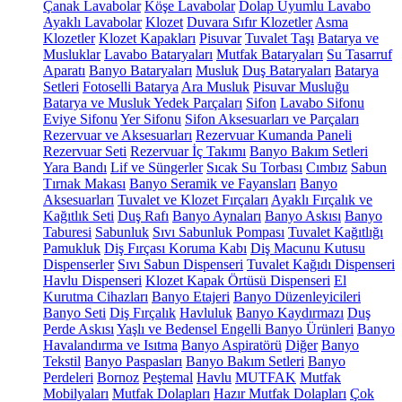
Çanak Lavabolar
Köşe Lavabolar
Dolap Uyumlu Lavabo
Ayaklı Lavabolar
Klozet
Duvara Sıfır Klozetler
Asma
Klozetler
Klozet Kapakları
Pisuvar
Tuvalet Taşı
Batarya ve
Musluklar
Lavabo Bataryaları
Mutfak Bataryaları
Su Tasarruf
Aparatı
Banyo Bataryaları
Musluk
Duş Bataryaları
Batarya
Setleri
Fotoselli Batarya
Ara Musluk
Pisuvar Musluğu
Batarya ve Musluk Yedek Parçaları
Sifon
Lavabo Sifonu
Eviye Sifonu
Yer Sifonu
Sifon Aksesuarları ve Parçaları
Rezervuar ve Aksesuarları
Rezervuar Kumanda Paneli
Rezervuar Seti
Rezervuar İç Takımı
Banyo Bakım Setleri
Yara Bandı
Lif ve Süngerler
Sıcak Su Torbası
Cımbız
Sabun
Tırnak Makası
Banyo Seramik ve Fayansları
Banyo
Aksesuarları
Tuvalet ve Klozet Fırçaları
Ayaklı Fırçalık ve
Kağıtlık Seti
Duş Rafı
Banyo Aynaları
Banyo Askısı
Banyo
Taburesi
Sabunluk
Sıvı Sabunluk Pompası
Tuvalet Kağıtlığı
Pamukluk
Diş Fırçası Koruma Kabı
Diş Macunu Kutusu
Dispenserler
Sıvı Sabun Dispenseri
Tuvalet Kağıdı Dispenseri
Havlu Dispenseri
Klozet Kapak Örtüsü Dispenseri
El
Kurutma Cihazları
Banyo Etajeri
Banyo Düzenleyicileri
Banyo Seti
Diş Fırçalık
Havluluk
Banyo Kaydırmazı
Duş
Perde Askısı
Yaşlı ve Bedensel Engelli Banyo Ürünleri
Banyo
Havalandırma ve Isıtma
Banyo Aspiratörü
Diğer
Banyo
Tekstil
Banyo Paspasları
Banyo Bakım Setleri
Banyo
Perdeleri
Bornoz
Peştemal
Havlu
MUTFAK
Mutfak
Mobilyaları
Mutfak Dolapları
Hazır Mutfak Dolapları
Çok