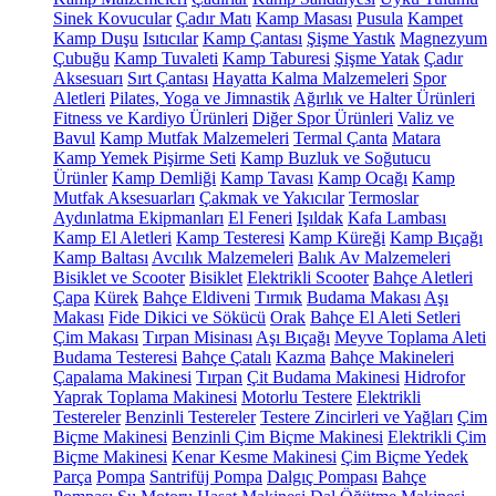
Sinek Kovucular
Çadır Matı
Kamp Masası
Pusula
Kampet
Kamp Duşu
Isıtıcılar
Kamp Çantası
Şişme Yastık
Magnezyum
Çubuğu
Kamp Tuvaleti
Kamp Taburesi
Şişme Yatak
Çadır
Aksesuarı
Sırt Çantası
Hayatta Kalma Malzemeleri
Spor
Aletleri
Pilates, Yoga ve Jimnastik
Ağırlık ve Halter Ürünleri
Fitness ve Kardiyo Ürünleri
Diğer Spor Ürünleri
Valiz ve
Bavul
Kamp Mutfak Malzemeleri
Termal Çanta
Matara
Kamp Yemek Pişirme Seti
Kamp Buzluk ve Soğutucu
Ürünler
Kamp Demliği
Kamp Tavası
Kamp Ocağı
Kamp
Mutfak Aksesuarları
Çakmak ve Yakıcılar
Termoslar
Aydınlatma Ekipmanları
El Feneri
Işıldak
Kafa Lambası
Kamp El Aletleri
Kamp Testeresi
Kamp Küreği
Kamp Bıçağı
Kamp Baltası
Avcılık Malzemeleri
Balık Av Malzemeleri
Bisiklet ve Scooter
Bisiklet
Elektrikli Scooter
Bahçe Aletleri
Çapa
Kürek
Bahçe Eldiveni
Tırmık
Budama Makası
Aşı
Makası
Fide Dikici ve Sökücü
Orak
Bahçe El Aleti Setleri
Çim Makası
Tırpan Misinası
Aşı Bıçağı
Meyve Toplama Aleti
Budama Testeresi
Bahçe Çatalı
Kazma
Bahçe Makineleri
Çapalama Makinesi
Tırpan
Çit Budama Makinesi
Hidrofor
Yaprak Toplama Makinesi
Motorlu Testere
Elektrikli
Testereler
Benzinli Testereler
Testere Zincirleri ve Yağları
Çim
Biçme Makinesi
Benzinli Çim Biçme Makinesi
Elektrikli Çim
Biçme Makinesi
Kenar Kesme Makinesi
Çim Biçme Yedek
Parça
Pompa
Santrifüj Pompa
Dalgıç Pompası
Bahçe