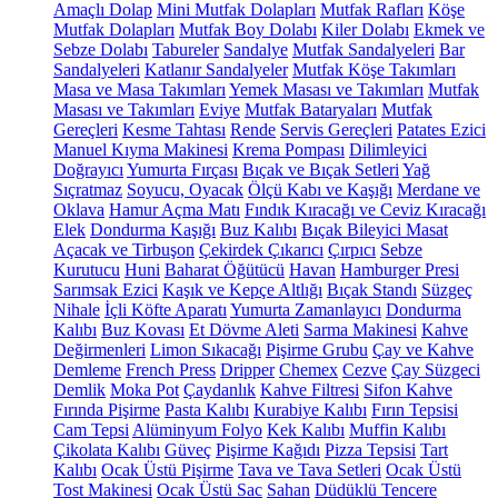
Amaçlı Dolap
Mini Mutfak Dolapları
Mutfak Rafları
Köşe
Mutfak Dolapları
Mutfak Boy Dolabı
Kiler Dolabı
Ekmek ve
Sebze Dolabı
Tabureler
Sandalye
Mutfak Sandalyeleri
Bar
Sandalyeleri
Katlanır Sandalyeler
Mutfak Köşe Takımları
Masa ve Masa Takımları
Yemek Masası ve Takımları
Mutfak
Masası ve Takımları
Eviye
Mutfak Bataryaları
Mutfak
Gereçleri
Kesme Tahtası
Rende
Servis Gereçleri
Patates Ezici
Manuel Kıyma Makinesi
Krema Pompası
Dilimleyici
Doğrayıcı
Yumurta Fırçası
Bıçak ve Bıçak Setleri
Yağ
Sıçratmaz
Soyucu, Oyacak
Ölçü Kabı ve Kaşığı
Merdane ve
Oklava
Hamur Açma Matı
Fındık Kıracağı ve Ceviz Kıracağı
Elek
Dondurma Kaşığı
Buz Kalıbı
Bıçak Bileyici Masat
Açacak ve Tirbuşon
Çekirdek Çıkarıcı
Çırpıcı
Sebze
Kurutucu
Huni
Baharat Öğütücü
Havan
Hamburger Presi
Sarımsak Ezici
Kaşık ve Kepçe Altlığı
Bıçak Standı
Süzgeç
Nihale
İçli Köfte Aparatı
Yumurta Zamanlayıcı
Dondurma
Kalıbı
Buz Kovası
Et Dövme Aleti
Sarma Makinesi
Kahve
Değirmenleri
Limon Sıkacağı
Pişirme Grubu
Çay ve Kahve
Demleme
French Press
Dripper
Chemex
Cezve
Çay Süzgeci
Demlik
Moka Pot
Çaydanlık
Kahve Filtresi
Sifon Kahve
Fırında Pişirme
Pasta Kalıbı
Kurabiye Kalıbı
Fırın Tepsisi
Cam Tepsi
Alüminyum Folyo
Kek Kalıbı
Muffin Kalıbı
Çikolata Kalıbı
Güveç
Pişirme Kağıdı
Pizza Tepsisi
Tart
Kalıbı
Ocak Üstü Pişirme
Tava ve Tava Setleri
Ocak Üstü
Tost Makinesi
Ocak Üstü Sac
Sahan
Düdüklü Tencere