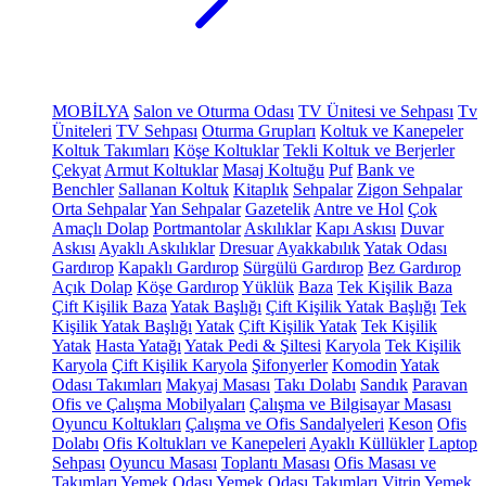
MOBİLYA
Salon ve Oturma Odası
TV Ünitesi ve Sehpası
Tv
Üniteleri
TV Sehpası
Oturma Grupları
Koltuk ve Kanepeler
Koltuk Takımları
Köşe Koltuklar
Tekli Koltuk ve Berjerler
Çekyat
Armut Koltuklar
Masaj Koltuğu
Puf
Bank ve
Benchler
Sallanan Koltuk
Kitaplık
Sehpalar
Zigon Sehpalar
Orta Sehpalar
Yan Sehpalar
Gazetelik
Antre ve Hol
Çok
Amaçlı Dolap
Portmantolar
Askılıklar
Kapı Askısı
Duvar
Askısı
Ayaklı Askılıklar
Dresuar
Ayakkabılık
Yatak Odası
Gardırop
Kapaklı Gardırop
Sürgülü Gardırop
Bez Gardırop
Açık Dolap
Köşe Gardırop
Yüklük
Baza
Tek Kişilik Baza
Çift Kişilik Baza
Yatak Başlığı
Çift Kişilik Yatak Başlığı
Tek
Kişilik Yatak Başlığı
Yatak
Çift Kişilik Yatak
Tek Kişilik
Yatak
Hasta Yatağı
Yatak Pedi & Şiltesi
Karyola
Tek Kişilik
Karyola
Çift Kişilik Karyola
Şifonyerler
Komodin
Yatak
Odası Takımları
Makyaj Masası
Takı Dolabı
Sandık
Paravan
Ofis ve Çalışma Mobilyaları
Çalışma ve Bilgisayar Masası
Oyuncu Koltukları
Çalışma ve Ofis Sandalyeleri
Keson
Ofis
Dolabı
Ofis Koltukları ve Kanepeleri
Ayaklı Küllükler
Laptop
Sehpası
Oyuncu Masası
Toplantı Masası
Ofis Masası ve
Takımları
Yemek Odası
Yemek Odası Takımları
Vitrin
Yemek