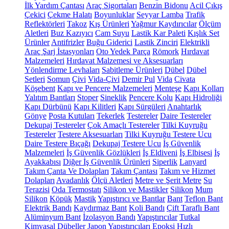
İlk Yardım Çantası
Araç Sigortaları
Benzin Bidonu
Acil Çıkış
Çekici
Çekme Halatı
Boyunluklar
Seyyar Lamba
Trafik
Reflektörleri
Takoz
Kış Ürünleri
Yağmur Kaydırıcılar
Ölçüm
Aletleri
Buz Kazıyıcı
Cam Suyu
Lastik Kar Paleti
Kışlık Set
Ürünler
Antifrizler
Buğu Giderici
Lastik Zinciri
Elektrikli
Araç Şarj İstasyonları
Oto Yedek Parça
Römork
Hırdavat
Malzemeleri
Hırdavat Malzemesi ve Aksesuarları
Yönlendirme Levhaları
Sabitleme Ürünleri
Dübel
Dübel
Setleri
Somun
Çivi
Vida-Çivi
Demir Pul
Vida
Civata
Köşebent
Kapı ve Pencere Malzemeleri
Menteşe
Kapı Kolları
Yalıtım Bantları
Stoper
Sineklik
Pencere Kolu
Kapı Hidroliği
Kapı Dürbünü
Kapı Kilitleri
Kapı Sürgüleri
Anahtarlık
Gönye
Posta Kutuları
Tekerlek
Testereler
Daire Testereler
Dekupaj Testereler
Çok Amaçlı Testereler
Tilki Kuyruğu
Testereler
Testere Aksesuarları
Tilki Kuyruğu Testere Ucu
Daire Testere Bıçağı
Dekupaj Testere Ucu
İş Güvenlik
Malzemeleri
İş Güvenlik Gözlükleri
İş Eldiveni
İş Elbisesi
İş
Ayakkabısı
Diğer İş Güvenlik Ürünleri
Siperlik
Lanyard
Takım Çanta Ve Dolapları
Takım Çantası
Takım ve Hizmet
Dolapları
Avadanlık
Ölçü Aletleri
Metre ve Şerit Metre
Su
Terazisi
Oda Termostatı
Silikon ve Mastikler
Silikon
Mum
Silikon
Köpük
Mastik
Yapıştırıcı ve Bantlar
Bant
Teflon Bant
Elektrik Bandı
Kaydırmaz Bant
Koli Bandı
Çift Taraflı Bant
Alüminyum Bant
İzolasyon Bandı
Yapıştırıcılar
Tutkal
Kimyasal Dübeller
Japon Yapıştırıcıları
Epoksi
Hızlı