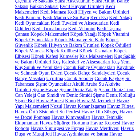
Çiçeklik ve Saksılık
Saksı Aksesuarları
Saksı Altlığı
Bahçe
Saksısı
Balkon Saksısı
Evcil Hayvan Ürünleri
Kedi
Malzemeleri
Kedi Maması
Kedi Hijyen ve Bakım Ürünleri
Kedi Kumları
Kedi Mama ve Su Kabı
Kedi Evi
Kedi Yatağı
Kedi Oyuncakları
Kedi Tuvaleti ve Aksesuarları
Kedi
Ödülleri
Kedi Tırmalaması
Kedi Vitamini
Kedi Taşıma
Çantası
Köpek Malzemeleri
Köpek Yatağı
Köpek Vitamini
Köpek Oyuncakları
Köpek Mama ve Su Kabı
Köpek
Güvenlik
Köpek Hijyen ve Bakım Ürünleri
Köpek Ödülleri
Köpek Maması
Köpek Kulübesi
Köpek Tasmaları
Köpek
Elbisesi
Köpek Kafesi
Kümesler
Kuş Malzemeleri
Kuş Sağlık
ve Bakım Ürünleri
Kuş Kafesleri ve Aksesuarları
Kuş Yemi
Kuş Suluk ve Yemlikleri
Çocuk Bahçe Oyuncakları
Kaydırak
ve Salıncak
Oyun Evleri
Çocuk Bahçe Sandalyeleri
Çocuk
Bahçe Masaları
Uçurtma
Çocuk Scooter
Çocuk Kaykay
Su
Tabancası
Şişme Oyuncaklar
Akülü Araba
Su Aktivite
Ürünleri
Şişme Havuz
Şişme Deniz Yatağı
Şişme Deniz Topu
Can Yeleği
Can Simidi ve Deniz Simidi
Şişme Deniz Kolluğu
Şişme Bot
Havuz Bonesi
Kano
Havuz Malzemeleri
Havuz
Yapı Malzemeleri
Nozul
Havuz Kenar Izgarası
Havuz Filtresi
Havuz Örtü Sistemleri
Su Perdesi
Havuz Dip Süzgeç
Havuz
ve Dozaj Pompası
Havuz Kimyasalları
Havuz Temizlik
Ekipmanları
Havuz Süpürge Hortumu
Havuz Kepçesi
Havuz
Robotu
Havuz Süpürgesi ve Fırçası
Havuz Merdiveni
Havuz
Duşu ve Masaj Jeti
Havuz Aydınlatma ve Isıtma
Havuz