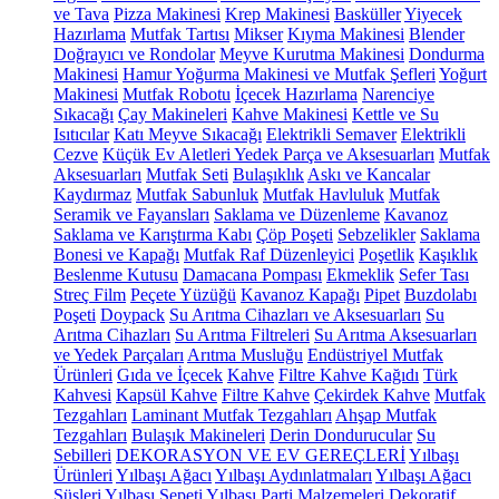
ve Tava
Pizza Makinesi
Krep Makinesi
Basküller
Yiyecek
Hazırlama
Mutfak Tartısı
Mikser
Kıyma Makinesi
Blender
Doğrayıcı ve Rondolar
Meyve Kurutma Makinesi
Dondurma
Makinesi
Hamur Yoğurma Makinesi ve Mutfak Şefleri
Yoğurt
Makinesi
Mutfak Robotu
İçecek Hazırlama
Narenciye
Sıkacağı
Çay Makineleri
Kahve Makinesi
Kettle ve Su
Isıtıcılar
Katı Meyve Sıkacağı
Elektrikli Semaver
Elektrikli
Cezve
Küçük Ev Aletleri Yedek Parça ve Aksesuarları
Mutfak
Aksesuarları
Mutfak Seti
Bulaşıklık
Askı ve Kancalar
Kaydırmaz
Mutfak Sabunluk
Mutfak Havluluk
Mutfak
Seramik ve Fayansları
Saklama ve Düzenleme
Kavanoz
Saklama ve Karıştırma Kabı
Çöp Poşeti
Sebzelikler
Saklama
Bonesi ve Kapağı
Mutfak Raf Düzenleyici
Poşetlik
Kaşıklık
Beslenme Kutusu
Damacana Pompası
Ekmeklik
Sefer Tası
Streç Film
Peçete Yüzüğü
Kavanoz Kapağı
Pipet
Buzdolabı
Poşeti
Doypack
Su Arıtma Cihazları ve Aksesuarları
Su
Arıtma Cihazları
Su Arıtma Filtreleri
Su Arıtma Aksesuarları
ve Yedek Parçaları
Arıtma Musluğu
Endüstriyel Mutfak
Ürünleri
Gıda ve İçecek
Kahve
Filtre Kahve Kağıdı
Türk
Kahvesi
Kapsül Kahve
Filtre Kahve
Çekirdek Kahve
Mutfak
Tezgahları
Laminant Mutfak Tezgahları
Ahşap Mutfak
Tezgahları
Bulaşık Makineleri
Derin Dondurucular
Su
Sebilleri
DEKORASYON VE EV GEREÇLERİ
Yılbaşı
Ürünleri
Yılbaşı Ağacı
Yılbaşı Aydınlatmaları
Yılbaşı Ağacı
Süsleri
Yılbaşı Sepeti
Yılbaşı Parti Malzemeleri
Dekoratif