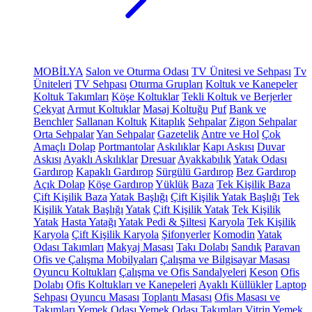
MOBİLYA
Salon ve Oturma Odası
TV Ünitesi ve Sehpası
Tv
Üniteleri
TV Sehpası
Oturma Grupları
Koltuk ve Kanepeler
Koltuk Takımları
Köşe Koltuklar
Tekli Koltuk ve Berjerler
Çekyat
Armut Koltuklar
Masaj Koltuğu
Puf
Bank ve
Benchler
Sallanan Koltuk
Kitaplık
Sehpalar
Zigon Sehpalar
Orta Sehpalar
Yan Sehpalar
Gazetelik
Antre ve Hol
Çok
Amaçlı Dolap
Portmantolar
Askılıklar
Kapı Askısı
Duvar
Askısı
Ayaklı Askılıklar
Dresuar
Ayakkabılık
Yatak Odası
Gardırop
Kapaklı Gardırop
Sürgülü Gardırop
Bez Gardırop
Açık Dolap
Köşe Gardırop
Yüklük
Baza
Tek Kişilik Baza
Çift Kişilik Baza
Yatak Başlığı
Çift Kişilik Yatak Başlığı
Tek
Kişilik Yatak Başlığı
Yatak
Çift Kişilik Yatak
Tek Kişilik
Yatak
Hasta Yatağı
Yatak Pedi & Şiltesi
Karyola
Tek Kişilik
Karyola
Çift Kişilik Karyola
Şifonyerler
Komodin
Yatak
Odası Takımları
Makyaj Masası
Takı Dolabı
Sandık
Paravan
Ofis ve Çalışma Mobilyaları
Çalışma ve Bilgisayar Masası
Oyuncu Koltukları
Çalışma ve Ofis Sandalyeleri
Keson
Ofis
Dolabı
Ofis Koltukları ve Kanepeleri
Ayaklı Küllükler
Laptop
Sehpası
Oyuncu Masası
Toplantı Masası
Ofis Masası ve
Takımları
Yemek Odası
Yemek Odası Takımları
Vitrin
Yemek