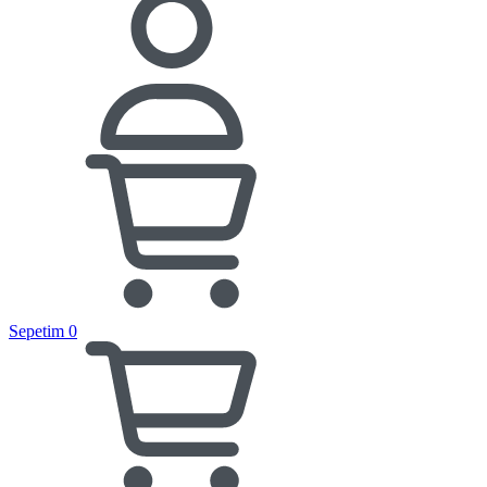
Sepetim
0