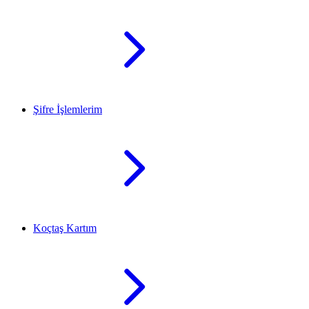
Şifre İşlemlerim
Koçtaş Kartım