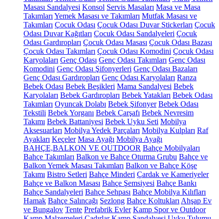
Masası Sandalyesi
Konsol
Servis Masaları
Masa ve Masa
Takımları
Yemek Masası ve Takımları
Mutfak Masası ve
Takımları
Çocuk Odası
Çocuk Odası Duvar Stickerları
Çocuk
Odası Duvar Kağıtları
Çocuk Odası Sandalyeleri
Çocuk
Odası Gardıropları
Çocuk Odası Masası
Çocuk Odası Bazası
Çocuk Odası Takımları
Çocuk Odası Komodini
Çocuk Odası
Karyolaları
Genç Odası
Genç Odası Takımları
Genç Odası
Komodini
Genç Odası Şifonyerleri
Genç Odası Bazaları
Genç Odası Gardıropları
Genç Odası Karyolaları
Ranza
Bebek Odası
Bebek Beşikleri
Mama Sandalyesi
Bebek
Karyolaları
Bebek Gardıropları
Bebek Yatakları
Bebek Odası
Takımları
Oyuncak Dolabı
Bebek Şifonyer
Bebek Odası
Tekstili
Bebek Yorganı
Bebek Çarşafı
Bebek Nevresim
Takımı
Bebek Battaniyesi
Bebek Uyku Seti
Mobilya
Aksesuarları
Mobilya Yedek Parçaları
Mobilya Kulpları
Raf
Ayakları
Keçeler
Masa Ayağı
Mobilya Ayağı
BAHÇE,BALKON VE OUTDOOR
Bahçe Mobilyaları
Bahçe Takımları
Balkon ve Bahçe Oturma Grubu
Bahçe ve
Balkon Yemek Masası Takımları
Balkon ve Bahçe Köşe
Takımı
Bistro Setleri
Bahçe Minderi
Çardak ve Kameriyeler
Bahçe ve Balkon Masası
Bahçe Şemsiyesi
Bahçe Bankı
Bahçe Sandalyeleri
Bahçe Sehpası
Bahçe Mobilya Kılıfları
Hamak
Bahçe Salıncağı
Şezlong
Bahçe Koltukları
Ahşap Ev
ve Bungalov
Tente
Prefabrik Evler
Kamp Spor ve Outdoor
Kamp Malzemeleri
Çadırlar
Kamp Sandalyesi
Uyku Tulumu