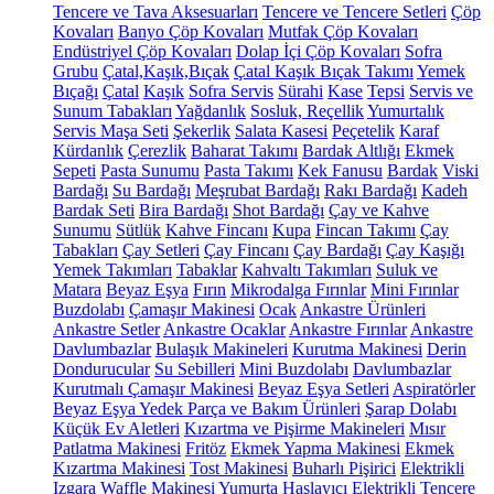
Tencere ve Tava Aksesuarları
Tencere ve Tencere Setleri
Çöp
Kovaları
Banyo Çöp Kovaları
Mutfak Çöp Kovaları
Endüstriyel Çöp Kovaları
Dolap İçi Çöp Kovaları
Sofra
Grubu
Çatal,Kaşık,Bıçak
Çatal Kaşık Bıçak Takımı
Yemek
Bıçağı
Çatal
Kaşık
Sofra Servis
Sürahi
Kase
Tepsi
Servis ve
Sunum Tabakları
Yağdanlık
Sosluk, Reçellik
Yumurtalık
Servis Maşa Seti
Şekerlik
Salata Kasesi
Peçetelik
Karaf
Kürdanlık
Çerezlik
Baharat Takımı
Bardak Altlığı
Ekmek
Sepeti
Pasta Sunumu
Pasta Takımı
Kek Fanusu
Bardak
Viski
Bardağı
Su Bardağı
Meşrubat Bardağı
Rakı Bardağı
Kadeh
Bardak Seti
Bira Bardağı
Shot Bardağı
Çay ve Kahve
Sunumu
Sütlük
Kahve Fincanı
Kupa
Fincan Takımı
Çay
Tabakları
Çay Setleri
Çay Fincanı
Çay Bardağı
Çay Kaşığı
Yemek Takımları
Tabaklar
Kahvaltı Takımları
Suluk ve
Matara
Beyaz Eşya
Fırın
Mikrodalga Fırınlar
Mini Fırınlar
Buzdolabı
Çamaşır Makinesi
Ocak
Ankastre Ürünleri
Ankastre Setler
Ankastre Ocaklar
Ankastre Fırınlar
Ankastre
Davlumbazlar
Bulaşık Makineleri
Kurutma Makinesi
Derin
Dondurucular
Su Sebilleri
Mini Buzdolabı
Davlumbazlar
Kurutmalı Çamaşır Makinesi
Beyaz Eşya Setleri
Aspiratörler
Beyaz Eşya Yedek Parça ve Bakım Ürünleri
Şarap Dolabı
Küçük Ev Aletleri
Kızartma ve Pişirme Makineleri
Mısır
Patlatma Makinesi
Fritöz
Ekmek Yapma Makinesi
Ekmek
Kızartma Makinesi
Tost Makinesi
Buharlı Pişirici
Elektrikli
Izgara
Waffle Makinesi
Yumurta Haşlayıcı
Elektrikli Tencere