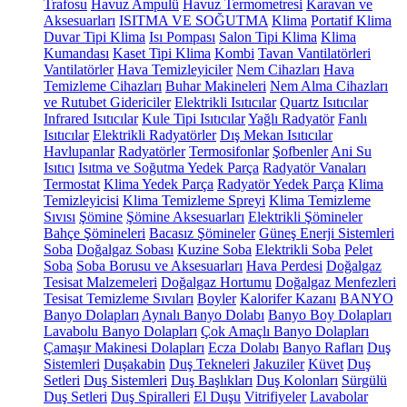
Trafosu
Havuz Ampulü
Havuz Termometresi
Karavan ve
Aksesuarları
ISITMA VE SOĞUTMA
Klima
Portatif Klima
Duvar Tipi Klima
Isı Pompası
Salon Tipi Klima
Klima
Kumandası
Kaset Tipi Klima
Kombi
Tavan Vantilatörleri
Vantilatörler
Hava Temizleyiciler
Nem Cihazları
Hava
Temizleme Cihazları
Buhar Makineleri
Nem Alma Cihazları
ve Rutubet Gidericiler
Elektrikli Isıtıcılar
Quartz Isıtıcılar
Infrared Isıtıcılar
Kule Tipi Isıtıcılar
Yağlı Radyatör
Fanlı
Isıtıcılar
Elektrikli Radyatörler
Dış Mekan Isıtıcılar
Havlupanlar
Radyatörler
Termosifonlar
Şofbenler
Ani Su
Isıtıcı
Isıtma ve Soğutma Yedek Parça
Radyatör Vanaları
Termostat
Klima Yedek Parça
Radyatör Yedek Parça
Klima
Temizleyicisi
Klima Temizleme Spreyi
Klima Temizleme
Sıvısı
Şömine
Şömine Aksesuarları
Elektrikli Şömineler
Bahçe Şömineleri
Bacasız Şömineler
Güneş Enerji Sistemleri
Soba
Doğalgaz Sobası
Kuzine Soba
Elektrikli Soba
Pelet
Soba
Soba Borusu ve Aksesuarları
Hava Perdesi
Doğalgaz
Tesisat Malzemeleri
Doğalgaz Hortumu
Doğalgaz Menfezleri
Tesisat Temizleme Sıvıları
Boyler
Kalorifer Kazanı
BANYO
Banyo Dolapları
Aynalı Banyo Dolabı
Banyo Boy Dolapları
Lavabolu Banyo Dolapları
Çok Amaçlı Banyo Dolapları
Çamaşır Makinesi Dolapları
Ecza Dolabı
Banyo Rafları
Duş
Sistemleri
Duşakabin
Duş Tekneleri
Jakuziler
Küvet
Duş
Setleri
Duş Sistemleri
Duş Başlıkları
Duş Kolonları
Sürgülü
Duş Setleri
Duş Spiralleri
El Duşu
Vitrifiyeler
Lavabolar