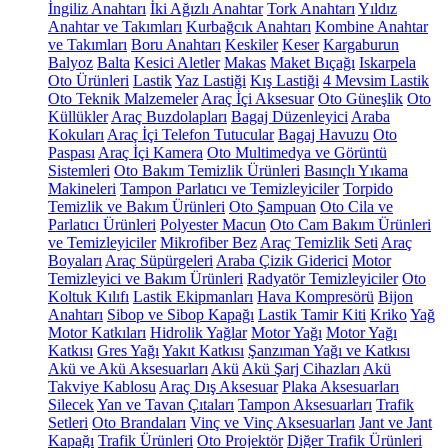
İngiliz Anahtarı
İki Ağızlı Anahtar
Tork Anahtarı
Yıldız
Anahtar ve Takımları
Kurbağcık Anahtarı
Kombine Anahtar
ve Takımları
Boru Anahtarı
Keskiler
Keser
Kargaburun
Balyoz
Balta
Kesici Aletler
Makas
Maket Bıçağı
Iskarpela
Oto Ürünleri
Lastik
Yaz Lastiği
Kış Lastiği
4 Mevsim Lastik
Oto Teknik Malzemeler
Araç İçi Aksesuar
Oto Güneşlik
Oto
Küllükler
Araç Buzdolapları
Bagaj Düzenleyici
Araba
Kokuları
Araç İçi Telefon Tutucular
Bagaj Havuzu
Oto
Paspası
Araç İçi Kamera
Oto Multimedya ve Görüntü
Sistemleri
Oto Bakım Temizlik Ürünleri
Basınçlı Yıkama
Makineleri
Tampon Parlatıcı ve Temizleyiciler
Torpido
Temizlik ve Bakım Ürünleri
Oto Şampuan
Oto Cila ve
Parlatıcı Ürünleri
Polyester Macun
Oto Cam Bakım Ürünleri
ve Temizleyiciler
Mikrofiber Bez
Araç Temizlik Seti
Araç
Boyaları
Araç Süpürgeleri
Araba Çizik Giderici
Motor
Temizleyici ve Bakım Ürünleri
Radyatör Temizleyiciler
Oto
Koltuk Kılıfı
Lastik Ekipmanları
Hava Kompresörü
Bijon
Anahtarı
Sibop ve Sibop Kapağı
Lastik Tamir Kiti
Kriko
Yağ
Motor Katkıları
Hidrolik Yağlar
Motor Yağı
Motor Yağı
Katkısı
Gres Yağı
Yakıt Katkısı
Şanzıman Yağı ve Katkısı
Akü ve Akü Aksesuarları
Akü
Akü Şarj Cihazları
Akü
Takviye Kablosu
Araç Dış Aksesuar
Plaka Aksesuarları
Silecek
Yan ve Tavan Çıtaları
Tampon Aksesuarları
Trafik
Setleri
Oto Brandaları
Vinç ve Vinç Aksesuarları
Jant ve Jant
Kapağı
Trafik Ürünleri
Oto Projektör
Diğer Trafik Ürünleri