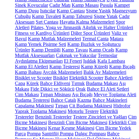
Sinek Kovucular
Çadır Matı
Kamp Masası
Pusula
Kampet
Kamp Duşu
Isıtıcılar
Kamp Çantası
Şişme Yastık
Magnezyum
Çubuğu
Kamp Tuvaleti
Kamp Taburesi
Şişme Yatak
Çadır
Aksesuarı
Sırt Çantası
Hayatta Kalma Malzemeleri
Spor
Aletleri
Pilates, Yoga ve Jimnastik
Ağırlık ve Halter Ürünleri
Fitness ve Kardiyo Ürünleri
Diğer Spor Ürünleri
Valiz ve
Bavul
Kamp Mutfak Malzemeleri
Termal Çanta
Matara
Kamp Yemek Pişirme Seti
Kamp Buzluk ve Soğutucu
Ürünler
Kamp Demliği
Kamp Tavası
Kamp Ocağı
Kamp
Mutfak Aksesuarları
Çakmak ve Yakıcılar
Termoslar
Aydınlatma Ekipmanları
El Feneri
Işıldak
Kafa Lambası
Kamp El Aletleri
Kamp Testeresi
Kamp Küreği
Kamp Bıçağı
Kamp Baltası
Avcılık Malzemeleri
Balık Av Malzemeleri
Bisiklet ve Scooter
Bisiklet
Elektrikli Scooter
Bahçe Aletleri
Çapa
Kürek
Bahçe Eldiveni
Tırmık
Budama Makası
Aşı
Makası
Fide Dikici ve Sökücü
Orak
Bahçe El Aleti Setleri
Çim Makası
Tırpan Misinası
Aşı Bıçağı
Meyve Toplama Aleti
Budama Testeresi
Bahçe Çatalı
Kazma
Bahçe Makineleri
Çapalama Makinesi
Tırpan
Çit Budama Makinesi
Hidrofor
Yaprak Toplama Makinesi
Motorlu Testere
Elektrikli
Testereler
Benzinli Testereler
Testere Zincirleri ve Yağları
Çim
Biçme Makinesi
Benzinli Çim Biçme Makinesi
Elektrikli Çim
Biçme Makinesi
Kenar Kesme Makinesi
Çim Biçme Yedek
Parça
Pompa
Santrifüj Pompa
Dalgıç Pompası
Bahçe