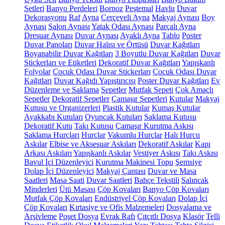
Setleri
Banyo Perdeleri
Bornoz
Peştemal
Havlu
Duvar
Dekorasyonu
Raf
Ayna
Çerçeveli Ayna
Makyaj Aynası
Boy
Aynası
Salon Aynası
Yatak Odası Aynası
Parçalı Ayna
Dresuar Aynası
Duvar Aynası
Ayaklı Ayna
Tablo
Poster
Duvar Panoları
Duvar Halısı ve Örtüsü
Duvar Kağıtları
Boyanabilir Duvar Kağıtları
3 Boyutlu Duvar Kağıtları
Duvar
Stickerları ve Etiketleri
Dekoratif Duvar Kağıtları
Yapışkanlı
Folyolar
Çocuk Odası Duvar Stickerları
Çocuk Odası Duvar
Kağıtları
Duvar Kağıdı Yapıştırıcısı
Poster Duvar Kağıtları
Ev
Düzenleme ve Saklama
Sepetler
Mutfak Sepeti
Çok Amaçlı
Sepetler
Dekoratif Sepetler
Çamaşır Sepetleri
Kutular
Makyaj
Kutusu ve Organizerleri
Plastik Kutular
Kumaş Kutular
Ayakkabı Kutuları
Oyuncak Kutuları
Saklama Kutusu
Dekoratif Kutu
Takı Kutusu
Çamaşır Kurutma Askısı
Saklama Hurçları
Hurçlar
Vakumlu Hurçlar
Halı Hurcu
Askılar
Elbise ve Aksesuar Askıları
Dekoratif Askılar
Kapı
Arkası Askıları
Yapışkanlı Askılar
Vestiyer Askısı
Takı Askısı
Bavul İçi Düzenleyici
Kurutma Makinesi Topu
Şemsiye
Dolap İçi Düzenleyici
Makyaj Çantası
Duvar ve Masa
Saatleri
Masa Saati
Duvar Saatleri
Bahçe Tekstili
Salıncak
Minderleri
Ütü Masası
Çöp Kovaları
Banyo Çöp Kovaları
Mutfak Çöp Kovaları
Endüstriyel Çöp Kovaları
Dolap İçi
Çöp Kovaları
Kırtasiye ve Ofis Malzemeleri
Dosyalama ve
Arşivleme
Poşet Dosya
Evrak Rafı
Çıtçıtlı Dosya
Klasör
Telli