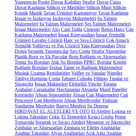
Yapıştırıcısı
Poster Duvar Kağıtları
Strafor
Duvar Çıtası
Duvar Kaplama
Silikon ve Mastikler
Silikon
Mum Silikon
Köpük
Mastik
Tavan Ürünleri
Kartonpiyer
Tavan Kaplama
İnşaat ve İzolasyon
İzolasyon Malzemeleri
Su Yalıtım
Malzemeleri
Isı Yalıtım Malzemeleri
Ses Yalıtım Malzemeleri
İnşaat Malzemeleri
Alçı
Cam Tuğla
Çimento
Beton Harcı
Çatı
Kaplama Malzemeleri
İnşaat Kimyasalları
İnşaat Temizlik
Ürünleri
Lavabo Çözücü
Harç ve Sıva Çözücü
Çok Amaçlı
Temizlik
Yağlayıcı ve Pas Çözücü
Yapı Kimyasalları
Derz
Dolgu
Seramik Yapıştırıcılar
Sıvı Conta
Strafor Yapıştırılar
Plastik Boru ve Ek Parçalar
Boru Bağlantı ve Aksesuarları
Temiz Su Boruları
Atık Su Boruları
PPRC Borular
Kombi
Bağlantı Boruları
Tesisat Tamir ve Bağlantı Malzemeleri
Musluk Uzatma
Regülatörler
Valfler ve Vanalar
Nipeller
Tahliye Hortumu
Conta
Taharet Çubuğu
Fittings
Tıpalar ve
Süzgeçler
İnşaat Makineleri
Elektrikli Vinçler
Taşıma
Arabaları
Caraskallar
Havlupanlar
Ahşaplar
Masif Paneller
Keresteler
Ahşap Seperatörler
Ahşap Çatı Malzemeleri
Çatı
Penceresi
Çatı Merdiveni
Ahşap Merdivenler
Trabzan
Sundurma
Menfezler
Banyo Menfezi
Su Deposu
HIRDAVAT EL ALETLERİ VE OTO
El Aletleri
Lokma ve
Lokma Takımları
Çekiç
El Testereleri
Kesici Grubu
Pense
Tornavida
Seramik ve Sıvacı Aletleri
Mengene ve İşkenceler
Zımbalar ve Aksesuarları
Zımpara ve Eğeler
Anahtarlar
Anahtar Takımları
Alyan Anahtarları
Açık Ağız Anahtar