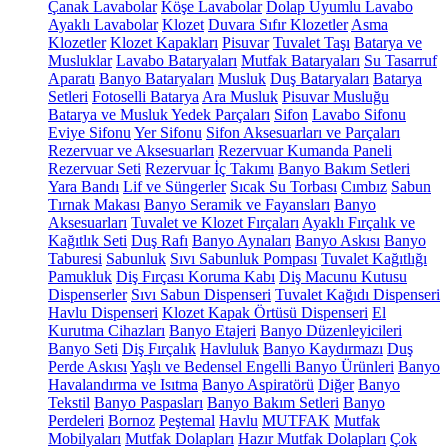
Çanak Lavabolar
Köşe Lavabolar
Dolap Uyumlu Lavabo
Ayaklı Lavabolar
Klozet
Duvara Sıfır Klozetler
Asma
Klozetler
Klozet Kapakları
Pisuvar
Tuvalet Taşı
Batarya ve
Musluklar
Lavabo Bataryaları
Mutfak Bataryaları
Su Tasarruf
Aparatı
Banyo Bataryaları
Musluk
Duş Bataryaları
Batarya
Setleri
Fotoselli Batarya
Ara Musluk
Pisuvar Musluğu
Batarya ve Musluk Yedek Parçaları
Sifon
Lavabo Sifonu
Eviye Sifonu
Yer Sifonu
Sifon Aksesuarları ve Parçaları
Rezervuar ve Aksesuarları
Rezervuar Kumanda Paneli
Rezervuar Seti
Rezervuar İç Takımı
Banyo Bakım Setleri
Yara Bandı
Lif ve Süngerler
Sıcak Su Torbası
Cımbız
Sabun
Tırnak Makası
Banyo Seramik ve Fayansları
Banyo
Aksesuarları
Tuvalet ve Klozet Fırçaları
Ayaklı Fırçalık ve
Kağıtlık Seti
Duş Rafı
Banyo Aynaları
Banyo Askısı
Banyo
Taburesi
Sabunluk
Sıvı Sabunluk Pompası
Tuvalet Kağıtlığı
Pamukluk
Diş Fırçası Koruma Kabı
Diş Macunu Kutusu
Dispenserler
Sıvı Sabun Dispenseri
Tuvalet Kağıdı Dispenseri
Havlu Dispenseri
Klozet Kapak Örtüsü Dispenseri
El
Kurutma Cihazları
Banyo Etajeri
Banyo Düzenleyicileri
Banyo Seti
Diş Fırçalık
Havluluk
Banyo Kaydırmazı
Duş
Perde Askısı
Yaşlı ve Bedensel Engelli Banyo Ürünleri
Banyo
Havalandırma ve Isıtma
Banyo Aspiratörü
Diğer
Banyo
Tekstil
Banyo Paspasları
Banyo Bakım Setleri
Banyo
Perdeleri
Bornoz
Peştemal
Havlu
MUTFAK
Mutfak
Mobilyaları
Mutfak Dolapları
Hazır Mutfak Dolapları
Çok