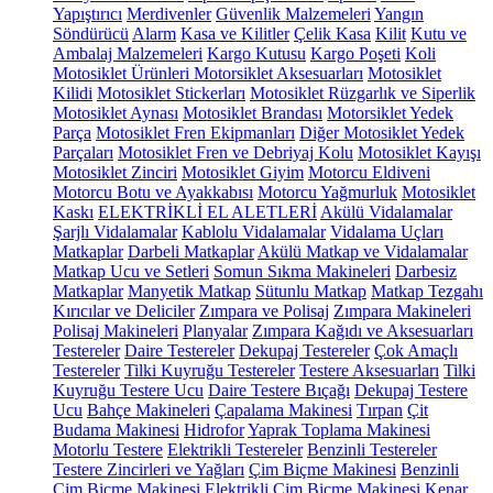
Yapıştırıcı
Merdivenler
Güvenlik Malzemeleri
Yangın
Söndürücü
Alarm
Kasa ve Kilitler
Çelik Kasa
Kilit
Kutu ve
Ambalaj Malzemeleri
Kargo Kutusu
Kargo Poşeti
Koli
Motosiklet Ürünleri
Motorsiklet Aksesuarları
Motosiklet
Kilidi
Motosiklet Stickerları
Motosiklet Rüzgarlık ve Siperlik
Motosiklet Aynası
Motosiklet Brandası
Motorsiklet Yedek
Parça
Motosiklet Fren Ekipmanları
Diğer Motosiklet Yedek
Parçaları
Motosiklet Fren ve Debriyaj Kolu
Motosiklet Kayışı
Motosiklet Zinciri
Motosiklet Giyim
Motorcu Eldiveni
Motorcu Botu ve Ayakkabısı
Motorcu Yağmurluk
Motosiklet
Kaskı
ELEKTRİKLİ EL ALETLERİ
Akülü Vidalamalar
Şarjlı Vidalamalar
Kablolu Vidalamalar
Vidalama Uçları
Matkaplar
Darbeli Matkaplar
Akülü Matkap ve Vidalamalar
Matkap Ucu ve Setleri
Somun Sıkma Makineleri
Darbesiz
Matkaplar
Manyetik Matkap
Sütunlu Matkap
Matkap Tezgahı
Kırıcılar ve Deliciler
Zımpara ve Polisaj
Zımpara Makineleri
Polisaj Makineleri
Planyalar
Zımpara Kağıdı ve Aksesuarları
Testereler
Daire Testereler
Dekupaj Testereler
Çok Amaçlı
Testereler
Tilki Kuyruğu Testereler
Testere Aksesuarları
Tilki
Kuyruğu Testere Ucu
Daire Testere Bıçağı
Dekupaj Testere
Ucu
Bahçe Makineleri
Çapalama Makinesi
Tırpan
Çit
Budama Makinesi
Hidrofor
Yaprak Toplama Makinesi
Motorlu Testere
Elektrikli Testereler
Benzinli Testereler
Testere Zincirleri ve Yağları
Çim Biçme Makinesi
Benzinli
Çim Biçme Makinesi
Elektrikli Çim Biçme Makinesi
Kenar