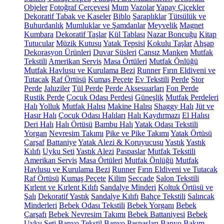
Objeler
Fotoğraf Çerçevesi
Mum
Vazolar
Yapay Çiçekler
Dekoratif Tabak ve Kaseler
Biblo
Şaraplıklar
Tütsülük ve
Buhurdanlık
Mumluklar ve Şamdanlar
Meyvelik
Magnet
Kumbara
Dekoratif Taşlar
Kül Tablası
Nazar Boncuğu
Kitap
Tutucular
Müzik Kutusu
Yatak Tepsisi
Kokulu Taşlar
Ahşap
Dekorasyon Ürünleri
Duvar Süsleri
Cansız Manken
Mutfak
Tekstili
Amerikan Servis
Masa Örtüleri
Mutfak Önlüğü
Mutfak Havlusu ve Kurulama Bezi
Runner
Fırın Eldiveni ve
Tutacak
Raf Örtüsü
Kumaş Peçete
Ev Tekstili
Perde
Stor
Perde
Jaluziler
Tül Perde
Perde Aksesuarları
Fon Perde
Rustik Perde
Çocuk Odası Perdesi
Güneşlik
Mutfak Perdeleri
Halı
Yolluk
Mutfak Halısı
Makine Halısı
Shaggy Halı
Jüt ve
Hasır Halı
Çocuk Odası Halıları
Halı Kaydırmazı
El Halısı
Deri Halı
Halı Örtüsü
Bambu Halı
Yatak Odası Tekstili
Yorgan
Nevresim Takımı
Pike ve Pike Takımı
Yatak Örtüsü
Çarşaf
Battaniye
Yatak Alezi & Koruyucusu
Yastık
Yastık
Kılıfı
Uyku Seti
Yastık Alezi
Paspaslar
Mutfak Tekstili
Amerikan Servis
Masa Örtüleri
Mutfak Önlüğü
Mutfak
Havlusu ve Kurulama Bezi
Runner
Fırın Eldiveni ve Tutacak
Raf Örtüsü
Kumaş Peçete
Kilim
Seccade
Salon Tekstili
Kırlent ve Kırlent Kılıfı
Sandalye Minderi
Koltuk Örtüsü ve
Şalı
Dekoratif Yastık
Sandalye Kılıfı
Bahçe Tekstili
Salıncak
Minderleri
Bebek Odası Tekstili
Bebek Yorganı
Bebek
Çarşafı
Bebek Nevresim Takımı
Bebek Battaniyesi
Bebek
Uyku Seti
Banyo Tekstil
Banyo Paspasları
Banyo Bakım