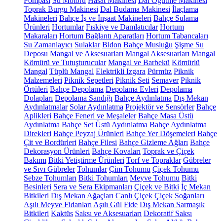
Pompası
Su Motoru
Hasat Makinesi
Dal Öğütme Makinesi
Toprak Burgu Makinesi
Dal Budama Makinesi
İlaçlama
Makineleri
Bahçe İş ve İnşaat Makineleri
Bahçe Sulama
Ürünleri
Hortumlar
Fıskiye ve Damlatıcılar
Hortum
Makaraları
Hortum Bağlantı Aparatları
Hortum Tabancaları
Su Zamanlayıcı
Sulaklar
Bidon
Bahçe Musluğu
Şişme Su
Deposu
Mangal ve Aksesuarları
Mangal Aksesuarları
Mangal
Kömürü ve Tutuşturucular
Mangal ve Barbekü
Kömürlü
Mangal
Tüplü Mangal
Elektrikli Izgara
Pürmüz
Piknik
Malzemeleri
Piknik Sepetleri
Piknik Seti
Semaver
Piknik
Örtüleri
Bahçe Depolama
Depolama Evleri
Depolama
Dolapları
Depolama Sandığı
Bahçe Aydınlatma
Dış Mekan
Aydınlatmalar
Solar Aydınlatma
Projektör ve Sensörler
Bahçe
Aplikleri
Bahçe Feneri ve Meşaleler
Bahçe Masa Üstü
Aydınlatma
Bahçe Set Üstü Aydınlatma
Bahçe Aydınlatma
Direkleri
Bahçe Peyzaj Ürünleri
Bahçe Yer Döşemeleri
Bahçe
Çit ve Bordürleri
Bahçe Filesi
Bahçe Gizleme Ağları
Bahçe
Dekorasyon Ürünleri
Bahçe Kovaları
Toprak ve Çiçek
Bakımı
Bitki Yetiştirme Ürünleri
Torf ve Topraklar
Gübreler
ve Sıvı Gübreler
Tohumlar
Çim Tohumu
Çiçek Tohumu
Sebze Tohumları
Bitki Tohumları
Meyve Tohumu
Bitki
Besinleri
Sera ve Sera Ekipmanları
Çiçek ve Bitki
İç Mekan
Bitkileri
Dış Mekan Ağaçları
Canlı Çiçek
Çiçek Soğanları
Aşılı Meyve Fidanları
Aşılı Gül
Fide
Dış Mekan Sarmaşık
Bitkileri
Kaktüs
Saksı ve Aksesuarları
Dekoratif Saksı