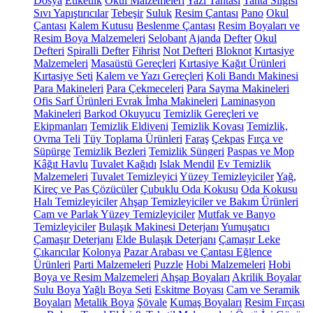
Dosya
Etiketlik
Okul Malzemeleri
Yazı Tahtası
Tahta Silgisi
Sıvı Yapıştırıcılar
Tebeşir
Suluk
Resim Çantası
Pano
Okul
Çantası
Kalem Kutusu
Beslenme Çantası
Resim Boyaları ve
Resim Boya Malzemeleri
Selobant
Ajanda
Defter
Okul
Defteri
Spiralli Defter
Fihrist
Not Defteri
Bloknot
Kırtasiye
Malzemeleri
Masaüstü Gereçleri
Kırtasiye Kağıt Ürünleri
Kırtasiye Seti
Kalem ve Yazı Gereçleri
Koli Bandı Makinesi
Para Makineleri
Para Çekmeceleri
Para Sayma Makineleri
Ofis Sarf Ürünleri
Evrak İmha Makineleri
Laminasyon
Makineleri
Barkod Okuyucu
Temizlik Gereçleri ve
Ekipmanları
Temizlik Eldiveni
Temizlik Kovası
Temizlik,
Ovma Teli
Tüy Toplama Ürünleri
Faraş
Çekpas
Fırça ve
Süpürge
Temizlik Bezleri
Temizlik Süngeri
Paspas ve Mop
Kâğıt Havlu
Tuvalet Kağıdı
Islak Mendil
Ev Temizlik
Malzemeleri
Tuvalet Temizleyici
Yüzey Temizleyiciler
Yağ,
Kireç ve Pas Çözücüler
Çubuklu Oda Kokusu
Oda Kokusu
Halı Temizleyiciler
Ahşap Temizleyiciler ve Bakım Ürünleri
Cam ve Parlak Yüzey Temizleyiciler
Mutfak ve Banyo
Temizleyiciler
Bulaşık Makinesi Deterjanı
Yumuşatıcı
Çamaşır Deterjanı
Elde Bulaşık Deterjanı
Çamaşır Leke
Çıkarıcılar
Kolonya
Pazar Arabası ve Çantası
Eğlence
Ürünleri
Parti Malzemeleri
Puzzle
Hobi Malzemeleri
Hobi
Boya ve Resim Malzemeleri
Ahşap Boyaları
Akrilik Boyalar
Sulu Boya
Yağlı Boya Seti
Eskitme Boyası
Cam ve Seramik
Boyaları
Metalik Boya
Şövale
Kumaş Boyaları
Resim Fırçası