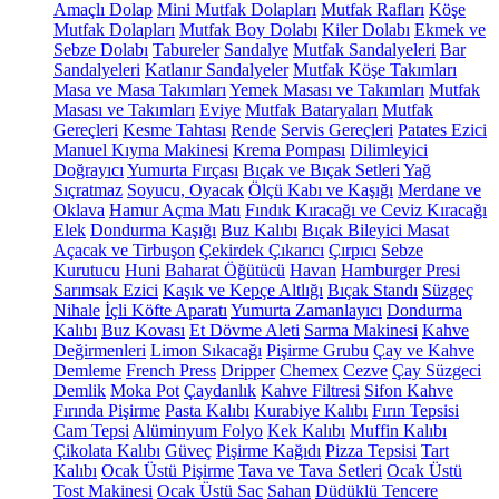
Amaçlı Dolap
Mini Mutfak Dolapları
Mutfak Rafları
Köşe
Mutfak Dolapları
Mutfak Boy Dolabı
Kiler Dolabı
Ekmek ve
Sebze Dolabı
Tabureler
Sandalye
Mutfak Sandalyeleri
Bar
Sandalyeleri
Katlanır Sandalyeler
Mutfak Köşe Takımları
Masa ve Masa Takımları
Yemek Masası ve Takımları
Mutfak
Masası ve Takımları
Eviye
Mutfak Bataryaları
Mutfak
Gereçleri
Kesme Tahtası
Rende
Servis Gereçleri
Patates Ezici
Manuel Kıyma Makinesi
Krema Pompası
Dilimleyici
Doğrayıcı
Yumurta Fırçası
Bıçak ve Bıçak Setleri
Yağ
Sıçratmaz
Soyucu, Oyacak
Ölçü Kabı ve Kaşığı
Merdane ve
Oklava
Hamur Açma Matı
Fındık Kıracağı ve Ceviz Kıracağı
Elek
Dondurma Kaşığı
Buz Kalıbı
Bıçak Bileyici Masat
Açacak ve Tirbuşon
Çekirdek Çıkarıcı
Çırpıcı
Sebze
Kurutucu
Huni
Baharat Öğütücü
Havan
Hamburger Presi
Sarımsak Ezici
Kaşık ve Kepçe Altlığı
Bıçak Standı
Süzgeç
Nihale
İçli Köfte Aparatı
Yumurta Zamanlayıcı
Dondurma
Kalıbı
Buz Kovası
Et Dövme Aleti
Sarma Makinesi
Kahve
Değirmenleri
Limon Sıkacağı
Pişirme Grubu
Çay ve Kahve
Demleme
French Press
Dripper
Chemex
Cezve
Çay Süzgeci
Demlik
Moka Pot
Çaydanlık
Kahve Filtresi
Sifon Kahve
Fırında Pişirme
Pasta Kalıbı
Kurabiye Kalıbı
Fırın Tepsisi
Cam Tepsi
Alüminyum Folyo
Kek Kalıbı
Muffin Kalıbı
Çikolata Kalıbı
Güveç
Pişirme Kağıdı
Pizza Tepsisi
Tart
Kalıbı
Ocak Üstü Pişirme
Tava ve Tava Setleri
Ocak Üstü
Tost Makinesi
Ocak Üstü Sac
Sahan
Düdüklü Tencere