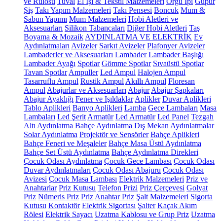
ve Rulosu
Tuval
El İşi & Tekstil Malzemeleri
Örgü İpi
Güpür
Şiş
Takı Yapım Malzemeleri
Takı Pensesi
Boncuk
Mum &
Sabun Yapımı
Mum Malzemeleri
Hobi Aletleri ve
Aksesuarları
Silikon Tabancaları
Diğer Hobi Aletleri
Taş
Boyama & Mozaik
AYDINLATMA VE ELEKTRİK
Ev
Aydınlatmaları
Avizeler
Sarkıt Avizeler
Plafonyer Avizeler
Lambaderler ve Aksesuarları
Lambader
Lambader Başlığı
Lambader Ayağı
Spotlar
Gömme Spotlar
Sıvaüstü Spotlar
Tavan Spotlar
Ampuller
Led Ampul
Halojen Ampul
Tasarruflu Ampul
Rustik Ampul
Akıllı Ampul
Floresan
Ampul
Abajurlar ve Aksesuarları
Abajur
Abajur Şapkaları
Abajur Ayaklığı
Fener ve Işıldaklar
Aplikler
Duvar Aplikleri
Tablo Aplikleri
Banyo Aplikleri
Lamba
Gece Lambaları
Masa
Lambaları
Led Şerit
Armatür
Led Armatür
Led Panel
Tezgah
Altı Aydınlatma
Bahçe Aydınlatma
Dış Mekan Aydınlatmalar
Solar Aydınlatma
Projektör ve Sensörler
Bahçe Aplikleri
Bahçe Feneri ve Meşaleler
Bahçe Masa Üstü Aydınlatma
Bahçe Set Üstü Aydınlatma
Bahçe Aydınlatma Direkleri
Çocuk Odası Aydınlatma
Çocuk Gece Lambası
Çocuk Odası
Duvar Aydınlatmaları
Çocuk Odası Abajuru
Çocuk Odası
Avizesi
Çocuk Masa Lambası
Elektrik Malzemeleri
Priz ve
Anahtarlar
Priz Kutusu
Telefon Prizi
Priz Çerçevesi
Golyat
Priz
Nümeris Priz
Priz
Anahtar Priz
Şalt Malzemeleri
Sigorta
Kutusu
Kontaktör
Elektrik Sigortası
Şalter
Kaçak Akım
Rölesi
Elektrik Sayacı
Uzatma Kablosu ve Grup Priz
Uzatma