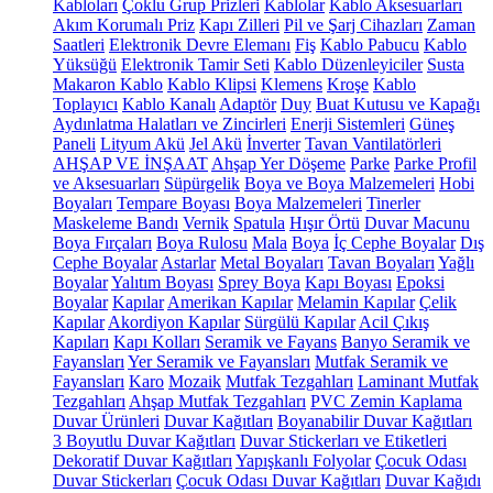
Kabloları
Çoklu Grup Prizleri
Kablolar
Kablo Aksesuarları
Akım Korumalı Priz
Kapı Zilleri
Pil ve Şarj Cihazları
Zaman
Saatleri
Elektronik Devre Elemanı
Fiş
Kablo Pabucu
Kablo
Yüksüğü
Elektronik Tamir Seti
Kablo Düzenleyiciler
Susta
Makaron Kablo
Kablo Klipsi
Klemens
Kroşe
Kablo
Toplayıcı
Kablo Kanalı
Adaptör
Duy
Buat Kutusu ve Kapağı
Aydınlatma Halatları ve Zincirleri
Enerji Sistemleri
Güneş
Paneli
Lityum Akü
Jel Akü
İnverter
Tavan Vantilatörleri
AHŞAP VE İNŞAAT
Ahşap Yer Döşeme
Parke
Parke Profil
ve Aksesuarları
Süpürgelik
Boya ve Boya Malzemeleri
Hobi
Boyaları
Tempare Boyası
Boya Malzemeleri
Tinerler
Maskeleme Bandı
Vernik
Spatula
Hışır Örtü
Duvar Macunu
Boya Fırçaları
Boya Rulosu
Mala
Boya
İç Cephe Boyalar
Dış
Cephe Boyalar
Astarlar
Metal Boyaları
Tavan Boyaları
Yağlı
Boyalar
Yalıtım Boyası
Sprey Boya
Kapı Boyası
Epoksi
Boyalar
Kapılar
Amerikan Kapılar
Melamin Kapılar
Çelik
Kapılar
Akordiyon Kapılar
Sürgülü Kapılar
Acil Çıkış
Kapıları
Kapı Kolları
Seramik ve Fayans
Banyo Seramik ve
Fayansları
Yer Seramik ve Fayansları
Mutfak Seramik ve
Fayansları
Karo
Mozaik
Mutfak Tezgahları
Laminant Mutfak
Tezgahları
Ahşap Mutfak Tezgahları
PVC Zemin Kaplama
Duvar Ürünleri
Duvar Kağıtları
Boyanabilir Duvar Kağıtları
3 Boyutlu Duvar Kağıtları
Duvar Stickerları ve Etiketleri
Dekoratif Duvar Kağıtları
Yapışkanlı Folyolar
Çocuk Odası
Duvar Stickerları
Çocuk Odası Duvar Kağıtları
Duvar Kağıdı