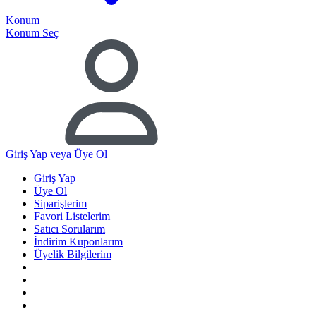
Konum
Konum Seç
Giriş Yap
veya Üye Ol
Giriş Yap
Üye Ol
Siparişlerim
Favori Listelerim
Satıcı Sorularım
İndirim Kuponlarım
Üyelik Bilgilerim