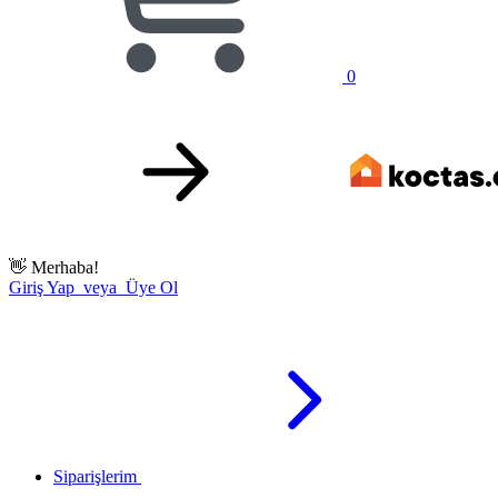
0
👋
Merhaba!
Giriş Yap veya Üye Ol
Siparişlerim