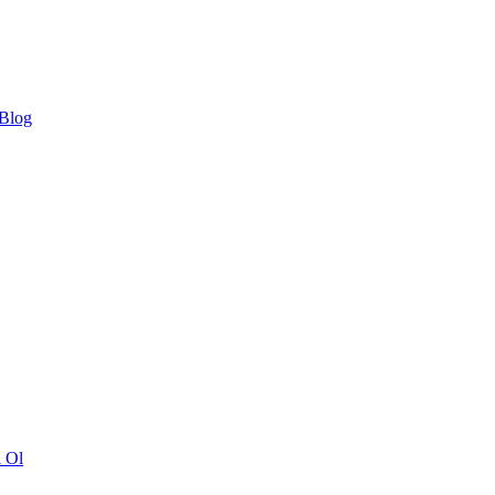
 Blog
ı Ol