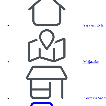
Yaşayan Evler
Mağazalar
Koçtaş'ta Satıc