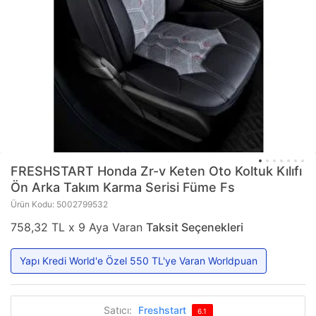
FRESHSTART
Honda Zr-v Keten Oto Koltuk Kılıfı
Ön Arka Takım Karma Serisi Füme Fs
Ürün Kodu: 5002799532
758,32 TL x 9 Aya Varan
Taksit Seçenekleri
Yapı Kredi World'e Özel 550 TL'ye Varan Worldpuan
Satıcı:
Freshstart
6.1