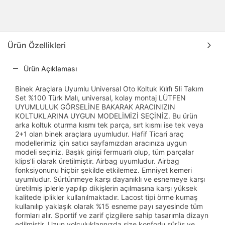
Ürün Özellikleri
Ürün Açıklaması
Binek Araçlara Uyumlu Universal Oto Koltuk Kılıfı 5li Takım
Set %100 Türk Malı, universal, kolay montaj LÜTFEN
UYUMLULUK GÖRSELİNE BAKARAK ARACINIZIN
KOLTUKLARINA UYGUN MODELİMİZİ SEÇİNİZ. Bu ürün
arka koltuk oturma kısmı tek parça, sırt kısmı ise tek veya
2+1 olan binek araçlara uyumludur. Hafif Ticari araç
modellerimiz için satıcı sayfamızdan aracınıza uygun
modeli seçiniz. Başlık girişi fermuarlı olup, tüm parçalar
klips’li olarak üretilmiştir. Airbag uyumludur. Airbag
fonksiyonunu hiçbir şekilde etkilemez. Emniyet kemeri
uyumludur. Sürtünmeye karşı dayanıklı ve esnemeye karşı
üretilmiş iplerle yapılıp dikişlerin açılmasına karşı yüksek
kalitede iplikler kullanılmaktadır. Lacost tipi örme kumaş
kullanılıp yaklaşık olarak %15 esneme payı sayesinde tüm
formları alır. Sportif ve zarif çizgilere sahip tasarımla dizayn
edilmiştir. Uzun yolculuklarınızda size konforlu sürüş ve