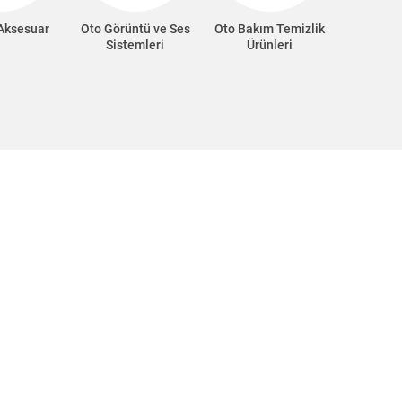
 Aksesuar
Oto Görüntü ve Ses
Oto Bakım Temizlik
Oto Süp
Sistemleri
Ürünleri