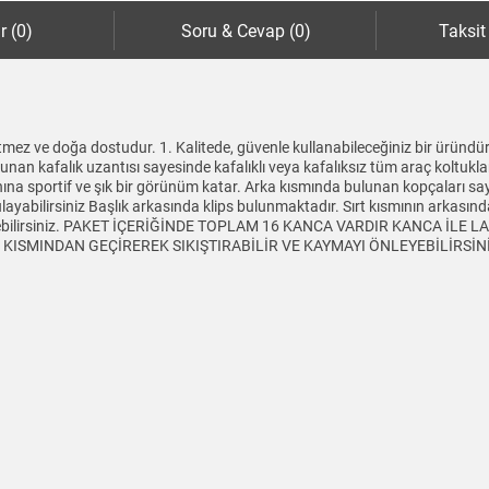
r (0)
Soru & Cevap (0)
Taksit
mez ve doğa dostudur. 1. Kalitede, güvenle kullanabileceğiniz bir üründür
lunan kafalık uzantısı sayesinde kafalıklı veya kafalıksız tüm araç koltukl
aynına sportif ve şık bir görünüm katar. Arka kısmında bulunan kopçaları sa
yabilirsiniz Başlık arkasında klips bulunmaktadır. Sırt kısmının arkasında 
tleyebilirsiniz. PAKET İÇERİĞİNDE TOPLAM 16 KANCA VARDIR KANCA İLE
SMINDAN GEÇİREREK SIKIŞTIRABİLİR VE KAYMAYI ÖNLEYEBİLİRSİNİZ Ürü