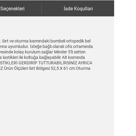
 Seçenekleri
İade Koşulları
. Sırt ve oturma kısmındaki bombeli ortopedik bel
arına uyumludur. İsteğe bağlı olarak ofis ortamında
yesinde kolay kurulum sağlar Minder 5'li setten
lastikleri ile koltuğa bağlayabilir Alt kısmında
 LASTİKLERİ GERDİRİP TUTTURABİLİRSİNİZ AYRICA
n Ölçüleri Sırt Bölgesi 52,5 X 61 cm Oturma