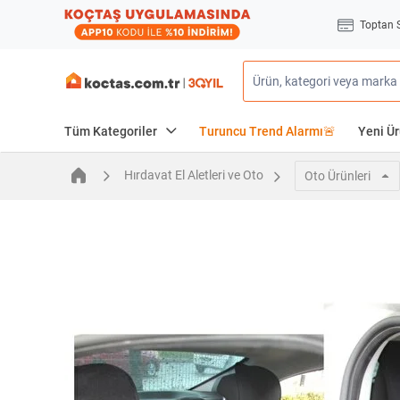
Toptan 
Tüm Kategoriler
Turuncu Trend Alarmı🚨
Yeni Ür
Hırdavat El Aletleri ve Oto
Oto Ürünleri