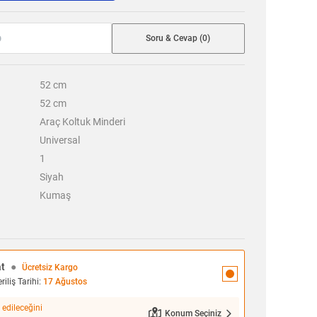
Soru & Cevap (0)
52
cm
52
cm
Araç Koltuk Minderi
Universal
1
Siyah
Kumaş
at
●
Ücretsiz Kargo
iliş Tarihi:
17 Ağustos
 edileceğini
Konum Seçiniz