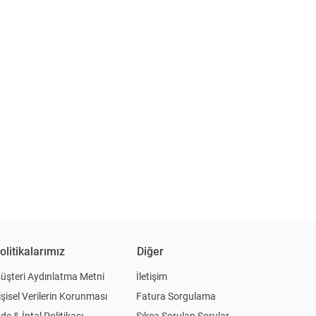
olitikalarımız
Diğer
üşteri Aydınlatma Metni
İletişim
işisel Verilerin Korunması
Fatura Sorgulama
ade & İptal Politikası
Sıkça Sorulan Sorular