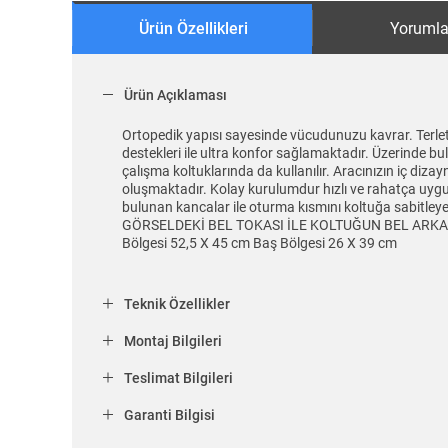
Ürün Özellikleri
Yorumla
Ürün Açıklaması
Ortopedik yapısı sayesinde vücudunuzu kavrar. Terlet
destekleri ile ultra konfor sağlamaktadır. Üzerinde bu
çalışma koltuklarında da kullanılır. Aracınızın iç diz
oluşmaktadır. Kolay kurulumdur hızlı ve rahatça uygula
bulunan kancalar ile oturma kısmını koltuğa sabi
GÖRSELDEKİ BEL TOKASI İLE KOLTUĞUN BEL ARKA KI
Bölgesi 52,5 X 45 cm Baş Bölgesi 26 X 39 cm
Teknik Özellikler
Montaj Bilgileri
Teslimat Bilgileri
Garanti Bilgisi