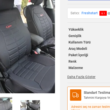
Satıcı:
Freshstart
6.1
Yükseklik
Genişlik
Kullanım Türü
Araç Modeli
Paket İçeriği
Renk
Malzeme
Daha Fazla Göster
Standart Teslim
Tahmini Kargoya Ver
Adresini seç ne zaman teslim