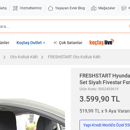
Satış
Hizmetlerimiz
Yaşayan Evler Blog
Mağazalar
ünler
Koçtaş Outlet ⭐
Çok Satanlar
Oto Koltuk Kılıfı
FRESHSTART Oto Koltuk Kılıfı
FRESHSTART
Hyundai
Set Siyah Fivestar Fsr
Ürün Kodu: 5002493619
3.599,90 TL
519,99 TL x 9 Aya Vara
Yapı Kredi World'e Özel 5