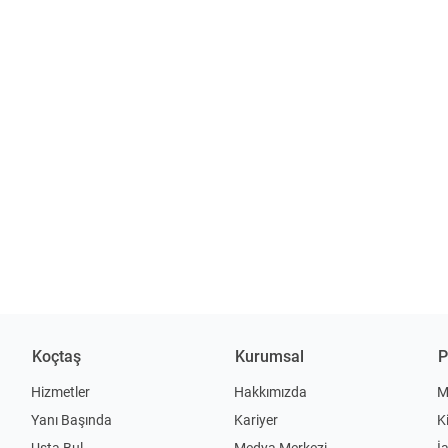
Koçtaş
Kurumsal
P
Hizmetler
Hakkımızda
M
Yanı Başında
Kariyer
K
Usta Bul
Medya Merkezi
İ