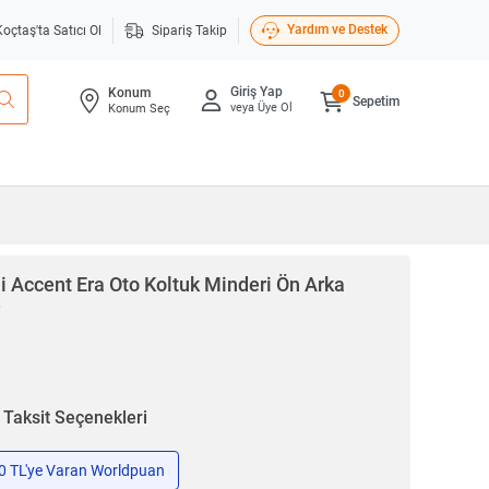
Yardım ve Destek
Koçtaş'ta Satıcı Ol
Sipariş Takip
Giriş Yap
Konum
0
Sepetim
veya Üye Ol
Konum Seç
 Accent Era Oto Koltuk Minderi Ön Arka
n
Taksit Seçenekleri
50 TL'ye Varan Worldpuan