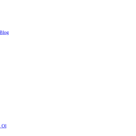
 Blog
ı Ol