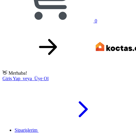
0
👋
Merhaba!
Giriş Yap veya Üye Ol
Siparişlerim