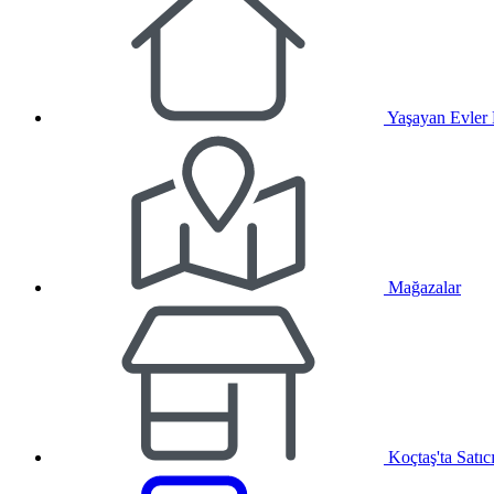
Yaşayan Evler
Mağazalar
Koçtaş'ta Satıc