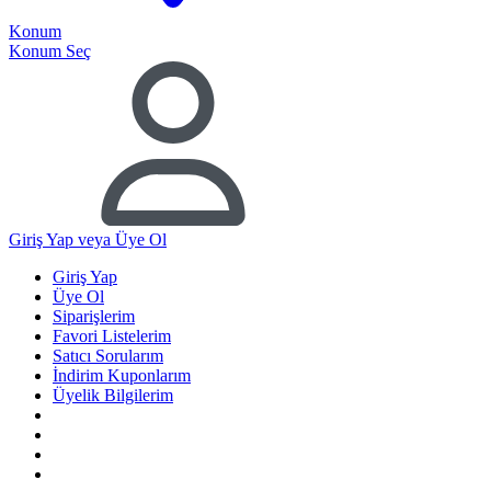
Konum
Konum Seç
Giriş Yap
veya Üye Ol
Giriş Yap
Üye Ol
Siparişlerim
Favori Listelerim
Satıcı Sorularım
İndirim Kuponlarım
Üyelik Bilgilerim