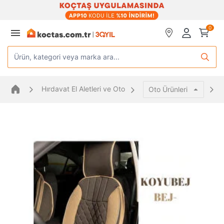
0
Ürün, kategori veya marka ara...
Hırdavat El Aletleri ve Oto
Oto Ürünleri