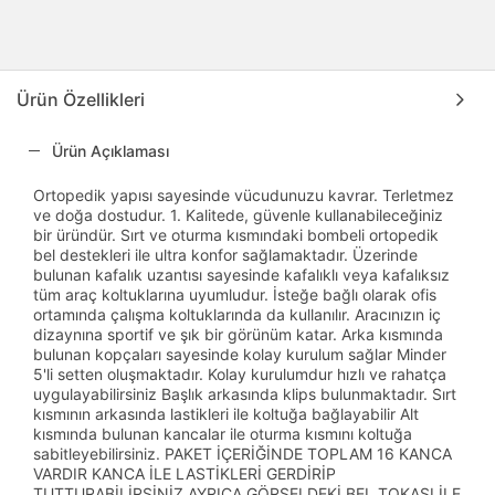
Ürün Özellikleri
Ürün Açıklaması
Ortopedik yapısı sayesinde vücudunuzu kavrar. Terletmez
ve doğa dostudur. 1. Kalitede, güvenle kullanabileceğiniz
bir üründür. Sırt ve oturma kısmındaki bombeli ortopedik
bel destekleri ile ultra konfor sağlamaktadır. Üzerinde
bulunan kafalık uzantısı sayesinde kafalıklı veya kafalıksız
tüm araç koltuklarına uyumludur. İsteğe bağlı olarak ofis
ortamında çalışma koltuklarında da kullanılır. Aracınızın iç
dizaynına sportif ve şık bir görünüm katar. Arka kısmında
bulunan kopçaları sayesinde kolay kurulum sağlar Minder
5'li setten oluşmaktadır. Kolay kurulumdur hızlı ve rahatça
uygulayabilirsiniz Başlık arkasında klips bulunmaktadır. Sırt
kısmının arkasında lastikleri ile koltuğa bağlayabilir Alt
kısmında bulunan kancalar ile oturma kısmını koltuğa
sabitleyebilirsiniz. PAKET İÇERİĞİNDE TOPLAM 16 KANCA
VARDIR KANCA İLE LASTİKLERİ GERDİRİP
TUTTURABİLİRSİNİZ AYRICA GÖRSELDEKİ BEL TOKASI İLE