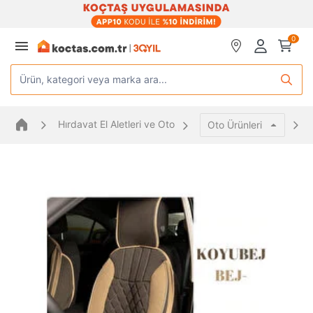
0
Ürün, kategori veya marka ara...
Hırdavat El Aletleri ve Oto
Oto Ürünleri