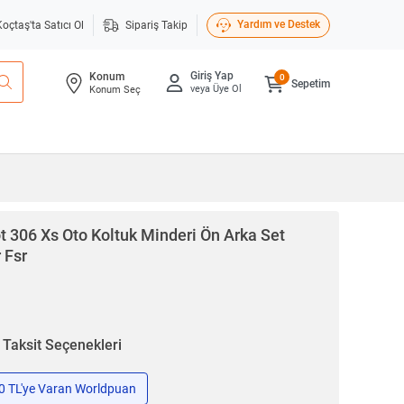
Yardım ve Destek
Koçtaş'ta Satıcı Ol
Sipariş Takip
Giriş Yap
Konum
0
Sepetim
veya Üye Ol
Konum Seç
 306 Xs Oto Koltuk Minderi Ön Arka Set
 Fsr
n
Taksit Seçenekleri
50 TL'ye Varan Worldpuan