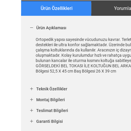
Ürün Özellikleri
Yorumla
Ürün Açıklaması
Ortopedik yapısı sayesinde vücudunuzu kavrar. Terlet
destekleri ile ultra konfor sağlamaktadır. Üzerinde bu
çalışma koltuklarında da kullanılır. Aracınızın iç diz
oluşmaktadır. Kolay kurulumdur hızlı ve rahatça uygula
bulunan kancalar ile oturma kısmını koltuğa sabi
GÖRSELDEKİ BEL TOKASI İLE KOLTUĞUN BEL ARKA KI
Bölgesi 52,5 X 45 cm Baş Bölgesi 26 X 39 cm
Teknik Özellikler
Montaj Bilgileri
Teslimat Bilgileri
Garanti Bilgisi