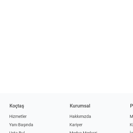
Koçtaş
Kurumsal
P
Hizmetler
Hakkımızda
M
Yanı Başında
Kariyer
K
Usta Bul
Medya Merkezi
İ