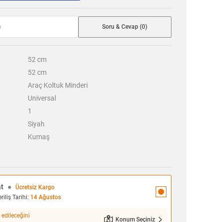
Soru & Cevap (0)
52
cm
52
cm
Araç Koltuk Minderi
Universal
1
Siyah
Kumaş
at
●
Ücretsiz Kargo
iliş Tarihi:
14 Ağustos
 edileceğini
Konum Seçiniz