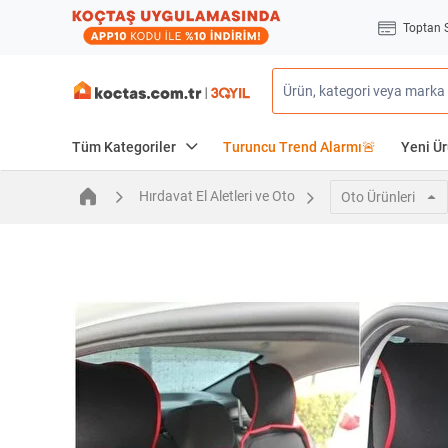
Toptan 
Tüm Kategoriler
Turuncu Trend Alarmı🚨
Yeni Ür
Hırdavat El Aletleri ve Oto
Oto Ürünleri