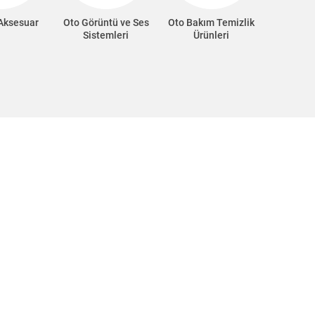
 Aksesuar
Oto Görüntü ve Ses
Oto Bakım Temizlik
Oto Süp
Sistemleri
Ürünleri