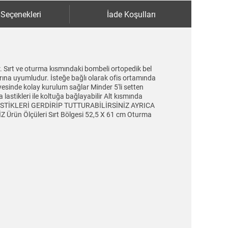
 Seçenekleri
İade Koşulları
. Sırt ve oturma kısmındaki bombeli ortopedik bel
arına uyumludur. İsteğe bağlı olarak ofis ortamında
yesinde kolay kurulum sağlar Minder 5'li setten
lastikleri ile koltuğa bağlayabilir Alt kısmında
 LASTİKLERİ GERDİRİP TUTTURABİLİRSİNİZ AYRICA
n Ölçüleri Sırt Bölgesi 52,5 X 61 cm Oturma