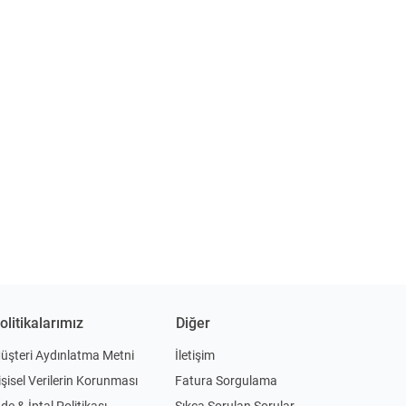
olitikalarımız
Diğer
üşteri Aydınlatma Metni
İletişim
işisel Verilerin Korunması
Fatura Sorgulama
ade & İptal Politikası
Sıkça Sorulan Sorular