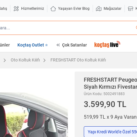
Satış
Hizmetlerimiz
Yaşayan Evler Blog
Mağazalar
ünler
Koçtaş Outlet ⭐
Çok Satanlar
Oto Koltuk Kılıfı
FRESHSTART Oto Koltuk Kılıfı
FRESHSTART
Peugeot
Siyah Kırmızı Fivestar
Ürün Kodu: 5002491883
3.599,90 TL
519,99 TL x 9 Aya Vara
Yapı Kredi World'e Özel 5