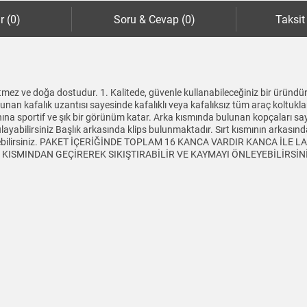
r (0)
Soru & Cevap (0)
Taksit
mez ve doğa dostudur. 1. Kalitede, güvenle kullanabileceğiniz bir üründür
lunan kafalık uzantısı sayesinde kafalıklı veya kafalıksız tüm araç koltukl
aynına sportif ve şık bir görünüm katar. Arka kısmında bulunan kopçaları sa
yabilirsiniz Başlık arkasında klips bulunmaktadır. Sırt kısmının arkasında 
tleyebilirsiniz. PAKET İÇERİĞİNDE TOPLAM 16 KANCA VARDIR KANCA İLE
SMINDAN GEÇİREREK SIKIŞTIRABİLİR VE KAYMAYI ÖNLEYEBİLİRSİNİZ Ürü