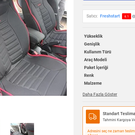
Satıcı:
Freshstart
6.1
Yükseklik
Genişlik
Kullanım Türü
Araç Modeli
Paket İçeriği
Renk
Malzeme
Daha Fazla Göster
Standart Teslim
Tahmini Kargoya Ver
Adresini seç ne zaman teslim