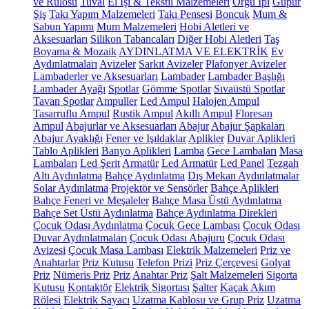
ve Rulosu
Tuval
El İşi & Tekstil Malzemeleri
Örgü İpi
Güpür
Şiş
Takı Yapım Malzemeleri
Takı Pensesi
Boncuk
Mum &
Sabun Yapımı
Mum Malzemeleri
Hobi Aletleri ve
Aksesuarları
Silikon Tabancaları
Diğer Hobi Aletleri
Taş
Boyama & Mozaik
AYDINLATMA VE ELEKTRİK
Ev
Aydınlatmaları
Avizeler
Sarkıt Avizeler
Plafonyer Avizeler
Lambaderler ve Aksesuarları
Lambader
Lambader Başlığı
Lambader Ayağı
Spotlar
Gömme Spotlar
Sıvaüstü Spotlar
Tavan Spotlar
Ampuller
Led Ampul
Halojen Ampul
Tasarruflu Ampul
Rustik Ampul
Akıllı Ampul
Floresan
Ampul
Abajurlar ve Aksesuarları
Abajur
Abajur Şapkaları
Abajur Ayaklığı
Fener ve Işıldaklar
Aplikler
Duvar Aplikleri
Tablo Aplikleri
Banyo Aplikleri
Lamba
Gece Lambaları
Masa
Lambaları
Led Şerit
Armatür
Led Armatür
Led Panel
Tezgah
Altı Aydınlatma
Bahçe Aydınlatma
Dış Mekan Aydınlatmalar
Solar Aydınlatma
Projektör ve Sensörler
Bahçe Aplikleri
Bahçe Feneri ve Meşaleler
Bahçe Masa Üstü Aydınlatma
Bahçe Set Üstü Aydınlatma
Bahçe Aydınlatma Direkleri
Çocuk Odası Aydınlatma
Çocuk Gece Lambası
Çocuk Odası
Duvar Aydınlatmaları
Çocuk Odası Abajuru
Çocuk Odası
Avizesi
Çocuk Masa Lambası
Elektrik Malzemeleri
Priz ve
Anahtarlar
Priz Kutusu
Telefon Prizi
Priz Çerçevesi
Golyat
Priz
Nümeris Priz
Priz
Anahtar Priz
Şalt Malzemeleri
Sigorta
Kutusu
Kontaktör
Elektrik Sigortası
Şalter
Kaçak Akım
Rölesi
Elektrik Sayacı
Uzatma Kablosu ve Grup Priz
Uzatma