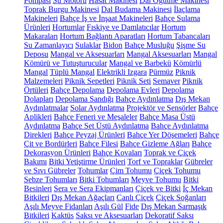
Pompası
Su Motoru
Hasat Makinesi
Dal Öğütme Makinesi
Toprak Burgu Makinesi
Dal Budama Makinesi
İlaçlama
Makineleri
Bahçe İş ve İnşaat Makineleri
Bahçe Sulama
Ürünleri
Hortumlar
Fıskiye ve Damlatıcılar
Hortum
Makaraları
Hortum Bağlantı Aparatları
Hortum Tabancaları
Su Zamanlayıcı
Sulaklar
Bidon
Bahçe Musluğu
Şişme Su
Deposu
Mangal ve Aksesuarları
Mangal Aksesuarları
Mangal
Kömürü ve Tutuşturucular
Mangal ve Barbekü
Kömürlü
Mangal
Tüplü Mangal
Elektrikli Izgara
Pürmüz
Piknik
Malzemeleri
Piknik Sepetleri
Piknik Seti
Semaver
Piknik
Örtüleri
Bahçe Depolama
Depolama Evleri
Depolama
Dolapları
Depolama Sandığı
Bahçe Aydınlatma
Dış Mekan
Aydınlatmalar
Solar Aydınlatma
Projektör ve Sensörler
Bahçe
Aplikleri
Bahçe Feneri ve Meşaleler
Bahçe Masa Üstü
Aydınlatma
Bahçe Set Üstü Aydınlatma
Bahçe Aydınlatma
Direkleri
Bahçe Peyzaj Ürünleri
Bahçe Yer Döşemeleri
Bahçe
Çit ve Bordürleri
Bahçe Filesi
Bahçe Gizleme Ağları
Bahçe
Dekorasyon Ürünleri
Bahçe Kovaları
Toprak ve Çiçek
Bakımı
Bitki Yetiştirme Ürünleri
Torf ve Topraklar
Gübreler
ve Sıvı Gübreler
Tohumlar
Çim Tohumu
Çiçek Tohumu
Sebze Tohumları
Bitki Tohumları
Meyve Tohumu
Bitki
Besinleri
Sera ve Sera Ekipmanları
Çiçek ve Bitki
İç Mekan
Bitkileri
Dış Mekan Ağaçları
Canlı Çiçek
Çiçek Soğanları
Aşılı Meyve Fidanları
Aşılı Gül
Fide
Dış Mekan Sarmaşık
Bitkileri
Kaktüs
Saksı ve Aksesuarları
Dekoratif Saksı