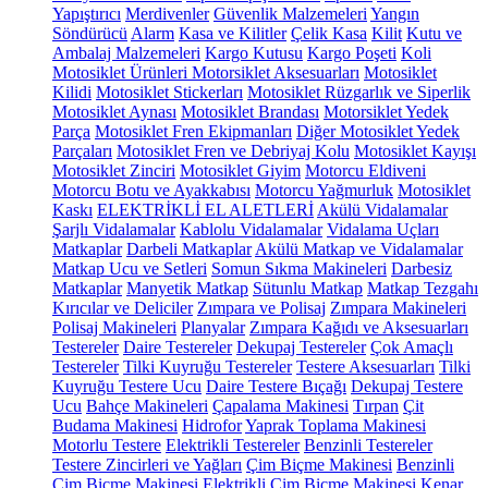
Yapıştırıcı
Merdivenler
Güvenlik Malzemeleri
Yangın
Söndürücü
Alarm
Kasa ve Kilitler
Çelik Kasa
Kilit
Kutu ve
Ambalaj Malzemeleri
Kargo Kutusu
Kargo Poşeti
Koli
Motosiklet Ürünleri
Motorsiklet Aksesuarları
Motosiklet
Kilidi
Motosiklet Stickerları
Motosiklet Rüzgarlık ve Siperlik
Motosiklet Aynası
Motosiklet Brandası
Motorsiklet Yedek
Parça
Motosiklet Fren Ekipmanları
Diğer Motosiklet Yedek
Parçaları
Motosiklet Fren ve Debriyaj Kolu
Motosiklet Kayışı
Motosiklet Zinciri
Motosiklet Giyim
Motorcu Eldiveni
Motorcu Botu ve Ayakkabısı
Motorcu Yağmurluk
Motosiklet
Kaskı
ELEKTRİKLİ EL ALETLERİ
Akülü Vidalamalar
Şarjlı Vidalamalar
Kablolu Vidalamalar
Vidalama Uçları
Matkaplar
Darbeli Matkaplar
Akülü Matkap ve Vidalamalar
Matkap Ucu ve Setleri
Somun Sıkma Makineleri
Darbesiz
Matkaplar
Manyetik Matkap
Sütunlu Matkap
Matkap Tezgahı
Kırıcılar ve Deliciler
Zımpara ve Polisaj
Zımpara Makineleri
Polisaj Makineleri
Planyalar
Zımpara Kağıdı ve Aksesuarları
Testereler
Daire Testereler
Dekupaj Testereler
Çok Amaçlı
Testereler
Tilki Kuyruğu Testereler
Testere Aksesuarları
Tilki
Kuyruğu Testere Ucu
Daire Testere Bıçağı
Dekupaj Testere
Ucu
Bahçe Makineleri
Çapalama Makinesi
Tırpan
Çit
Budama Makinesi
Hidrofor
Yaprak Toplama Makinesi
Motorlu Testere
Elektrikli Testereler
Benzinli Testereler
Testere Zincirleri ve Yağları
Çim Biçme Makinesi
Benzinli
Çim Biçme Makinesi
Elektrikli Çim Biçme Makinesi
Kenar