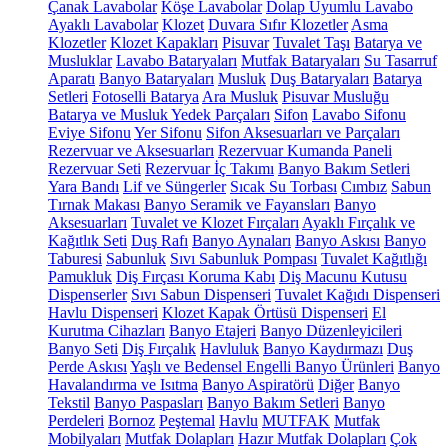
Çanak Lavabolar
Köşe Lavabolar
Dolap Uyumlu Lavabo
Ayaklı Lavabolar
Klozet
Duvara Sıfır Klozetler
Asma
Klozetler
Klozet Kapakları
Pisuvar
Tuvalet Taşı
Batarya ve
Musluklar
Lavabo Bataryaları
Mutfak Bataryaları
Su Tasarruf
Aparatı
Banyo Bataryaları
Musluk
Duş Bataryaları
Batarya
Setleri
Fotoselli Batarya
Ara Musluk
Pisuvar Musluğu
Batarya ve Musluk Yedek Parçaları
Sifon
Lavabo Sifonu
Eviye Sifonu
Yer Sifonu
Sifon Aksesuarları ve Parçaları
Rezervuar ve Aksesuarları
Rezervuar Kumanda Paneli
Rezervuar Seti
Rezervuar İç Takımı
Banyo Bakım Setleri
Yara Bandı
Lif ve Süngerler
Sıcak Su Torbası
Cımbız
Sabun
Tırnak Makası
Banyo Seramik ve Fayansları
Banyo
Aksesuarları
Tuvalet ve Klozet Fırçaları
Ayaklı Fırçalık ve
Kağıtlık Seti
Duş Rafı
Banyo Aynaları
Banyo Askısı
Banyo
Taburesi
Sabunluk
Sıvı Sabunluk Pompası
Tuvalet Kağıtlığı
Pamukluk
Diş Fırçası Koruma Kabı
Diş Macunu Kutusu
Dispenserler
Sıvı Sabun Dispenseri
Tuvalet Kağıdı Dispenseri
Havlu Dispenseri
Klozet Kapak Örtüsü Dispenseri
El
Kurutma Cihazları
Banyo Etajeri
Banyo Düzenleyicileri
Banyo Seti
Diş Fırçalık
Havluluk
Banyo Kaydırmazı
Duş
Perde Askısı
Yaşlı ve Bedensel Engelli Banyo Ürünleri
Banyo
Havalandırma ve Isıtma
Banyo Aspiratörü
Diğer
Banyo
Tekstil
Banyo Paspasları
Banyo Bakım Setleri
Banyo
Perdeleri
Bornoz
Peştemal
Havlu
MUTFAK
Mutfak
Mobilyaları
Mutfak Dolapları
Hazır Mutfak Dolapları
Çok