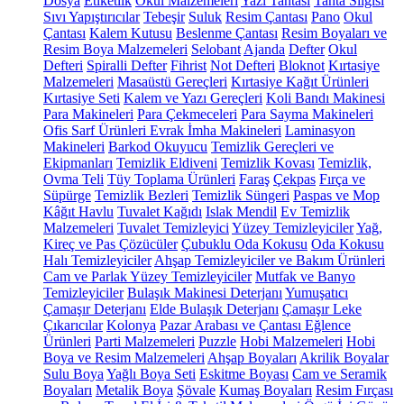
Dosya
Etiketlik
Okul Malzemeleri
Yazı Tahtası
Tahta Silgisi
Sıvı Yapıştırıcılar
Tebeşir
Suluk
Resim Çantası
Pano
Okul
Çantası
Kalem Kutusu
Beslenme Çantası
Resim Boyaları ve
Resim Boya Malzemeleri
Selobant
Ajanda
Defter
Okul
Defteri
Spiralli Defter
Fihrist
Not Defteri
Bloknot
Kırtasiye
Malzemeleri
Masaüstü Gereçleri
Kırtasiye Kağıt Ürünleri
Kırtasiye Seti
Kalem ve Yazı Gereçleri
Koli Bandı Makinesi
Para Makineleri
Para Çekmeceleri
Para Sayma Makineleri
Ofis Sarf Ürünleri
Evrak İmha Makineleri
Laminasyon
Makineleri
Barkod Okuyucu
Temizlik Gereçleri ve
Ekipmanları
Temizlik Eldiveni
Temizlik Kovası
Temizlik,
Ovma Teli
Tüy Toplama Ürünleri
Faraş
Çekpas
Fırça ve
Süpürge
Temizlik Bezleri
Temizlik Süngeri
Paspas ve Mop
Kâğıt Havlu
Tuvalet Kağıdı
Islak Mendil
Ev Temizlik
Malzemeleri
Tuvalet Temizleyici
Yüzey Temizleyiciler
Yağ,
Kireç ve Pas Çözücüler
Çubuklu Oda Kokusu
Oda Kokusu
Halı Temizleyiciler
Ahşap Temizleyiciler ve Bakım Ürünleri
Cam ve Parlak Yüzey Temizleyiciler
Mutfak ve Banyo
Temizleyiciler
Bulaşık Makinesi Deterjanı
Yumuşatıcı
Çamaşır Deterjanı
Elde Bulaşık Deterjanı
Çamaşır Leke
Çıkarıcılar
Kolonya
Pazar Arabası ve Çantası
Eğlence
Ürünleri
Parti Malzemeleri
Puzzle
Hobi Malzemeleri
Hobi
Boya ve Resim Malzemeleri
Ahşap Boyaları
Akrilik Boyalar
Sulu Boya
Yağlı Boya Seti
Eskitme Boyası
Cam ve Seramik
Boyaları
Metalik Boya
Şövale
Kumaş Boyaları
Resim Fırçası