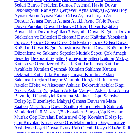
Setleri
Banyo Perdeleri
Bornoz
Peştemal
Havlu
Duvar
Dekorasyonu
Raf
Ayna
Çerçeveli Ayna
Makyaj Aynası
Boy
Aynası
Salon Aynası
Yatak Odası Aynası
Parçalı Ayna
Dresuar Aynası
Duvar Aynası
Ayaklı Ayna
Tablo
Poster
Duvar Panoları
Duvar Halısı ve Örtüsü
Duvar Kağıtları
Boyanabilir Duvar Kağıtları
3 Boyutlu Duvar Kağıtları
Duvar
Stickerları ve Etiketleri
Dekoratif Duvar Kağıtları
Yapışkanlı
Folyolar
Çocuk Odası Duvar Stickerları
Çocuk Odası Duvar
Kağıtları
Duvar Kağıdı Yapıştırıcısı
Poster Duvar Kağıtları
Ev
Düzenleme ve Saklama
Sepetler
Mutfak Sepeti
Çok Amaçlı
Sepetler
Dekoratif Sepetler
Çamaşır Sepetleri
Kutular
Makyaj
Kutusu ve Organizerleri
Plastik Kutular
Kumaş Kutular
Ayakkabı Kutuları
Oyuncak Kutuları
Saklama Kutusu
Dekoratif Kutu
Takı Kutusu
Çamaşır Kurutma Askısı
Saklama Hurçları
Hurçlar
Vakumlu Hurçlar
Halı Hurcu
Askılar
Elbise ve Aksesuar Askıları
Dekoratif Askılar
Kapı
Arkası Askıları
Yapışkanlı Askılar
Vestiyer Askısı
Takı Askısı
Bavul İçi Düzenleyici
Kurutma Makinesi Topu
Şemsiye
Dolap İçi Düzenleyici
Makyaj Çantası
Duvar ve Masa
Saatleri
Masa Saati
Duvar Saatleri
Bahçe Tekstili
Salıncak
Minderleri
Ütü Masası
Çöp Kovaları
Banyo Çöp Kovaları
Mutfak Çöp Kovaları
Endüstriyel Çöp Kovaları
Dolap İçi
Çöp Kovaları
Kırtasiye ve Ofis Malzemeleri
Dosyalama ve
Arşivleme
Poşet Dosya
Evrak Rafı
Çıtçıtlı Dosya
Klasör
Telli