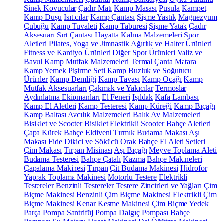
Sinek Kovucular
Çadır Matı
Kamp Masası
Pusula
Kampet
Kamp Duşu
Isıtıcılar
Kamp Çantası
Şişme Yastık
Magnezyum
Çubuğu
Kamp Tuvaleti
Kamp Taburesi
Şişme Yatak
Çadır
Aksesuarı
Sırt Çantası
Hayatta Kalma Malzemeleri
Spor
Aletleri
Pilates, Yoga ve Jimnastik
Ağırlık ve Halter Ürünleri
Fitness ve Kardiyo Ürünleri
Diğer Spor Ürünleri
Valiz ve
Bavul
Kamp Mutfak Malzemeleri
Termal Çanta
Matara
Kamp Yemek Pişirme Seti
Kamp Buzluk ve Soğutucu
Ürünler
Kamp Demliği
Kamp Tavası
Kamp Ocağı
Kamp
Mutfak Aksesuarları
Çakmak ve Yakıcılar
Termoslar
Aydınlatma Ekipmanları
El Feneri
Işıldak
Kafa Lambası
Kamp El Aletleri
Kamp Testeresi
Kamp Küreği
Kamp Bıçağı
Kamp Baltası
Avcılık Malzemeleri
Balık Av Malzemeleri
Bisiklet ve Scooter
Bisiklet
Elektrikli Scooter
Bahçe Aletleri
Çapa
Kürek
Bahçe Eldiveni
Tırmık
Budama Makası
Aşı
Makası
Fide Dikici ve Sökücü
Orak
Bahçe El Aleti Setleri
Çim Makası
Tırpan Misinası
Aşı Bıçağı
Meyve Toplama Aleti
Budama Testeresi
Bahçe Çatalı
Kazma
Bahçe Makineleri
Çapalama Makinesi
Tırpan
Çit Budama Makinesi
Hidrofor
Yaprak Toplama Makinesi
Motorlu Testere
Elektrikli
Testereler
Benzinli Testereler
Testere Zincirleri ve Yağları
Çim
Biçme Makinesi
Benzinli Çim Biçme Makinesi
Elektrikli Çim
Biçme Makinesi
Kenar Kesme Makinesi
Çim Biçme Yedek
Parça
Pompa
Santrifüj Pompa
Dalgıç Pompası
Bahçe