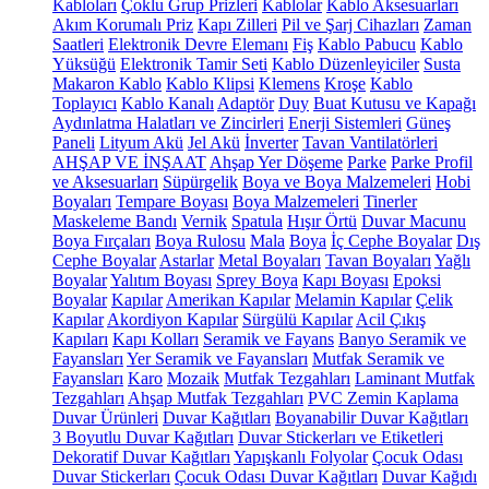
Kabloları
Çoklu Grup Prizleri
Kablolar
Kablo Aksesuarları
Akım Korumalı Priz
Kapı Zilleri
Pil ve Şarj Cihazları
Zaman
Saatleri
Elektronik Devre Elemanı
Fiş
Kablo Pabucu
Kablo
Yüksüğü
Elektronik Tamir Seti
Kablo Düzenleyiciler
Susta
Makaron Kablo
Kablo Klipsi
Klemens
Kroşe
Kablo
Toplayıcı
Kablo Kanalı
Adaptör
Duy
Buat Kutusu ve Kapağı
Aydınlatma Halatları ve Zincirleri
Enerji Sistemleri
Güneş
Paneli
Lityum Akü
Jel Akü
İnverter
Tavan Vantilatörleri
AHŞAP VE İNŞAAT
Ahşap Yer Döşeme
Parke
Parke Profil
ve Aksesuarları
Süpürgelik
Boya ve Boya Malzemeleri
Hobi
Boyaları
Tempare Boyası
Boya Malzemeleri
Tinerler
Maskeleme Bandı
Vernik
Spatula
Hışır Örtü
Duvar Macunu
Boya Fırçaları
Boya Rulosu
Mala
Boya
İç Cephe Boyalar
Dış
Cephe Boyalar
Astarlar
Metal Boyaları
Tavan Boyaları
Yağlı
Boyalar
Yalıtım Boyası
Sprey Boya
Kapı Boyası
Epoksi
Boyalar
Kapılar
Amerikan Kapılar
Melamin Kapılar
Çelik
Kapılar
Akordiyon Kapılar
Sürgülü Kapılar
Acil Çıkış
Kapıları
Kapı Kolları
Seramik ve Fayans
Banyo Seramik ve
Fayansları
Yer Seramik ve Fayansları
Mutfak Seramik ve
Fayansları
Karo
Mozaik
Mutfak Tezgahları
Laminant Mutfak
Tezgahları
Ahşap Mutfak Tezgahları
PVC Zemin Kaplama
Duvar Ürünleri
Duvar Kağıtları
Boyanabilir Duvar Kağıtları
3 Boyutlu Duvar Kağıtları
Duvar Stickerları ve Etiketleri
Dekoratif Duvar Kağıtları
Yapışkanlı Folyolar
Çocuk Odası
Duvar Stickerları
Çocuk Odası Duvar Kağıtları
Duvar Kağıdı