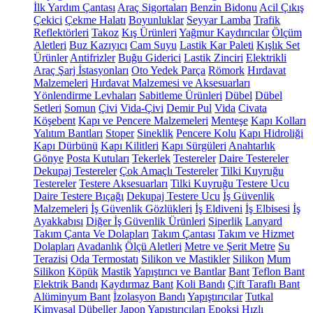
İlk Yardım Çantası
Araç Sigortaları
Benzin Bidonu
Acil Çıkış
Çekici
Çekme Halatı
Boyunluklar
Seyyar Lamba
Trafik
Reflektörleri
Takoz
Kış Ürünleri
Yağmur Kaydırıcılar
Ölçüm
Aletleri
Buz Kazıyıcı
Cam Suyu
Lastik Kar Paleti
Kışlık Set
Ürünler
Antifrizler
Buğu Giderici
Lastik Zinciri
Elektrikli
Araç Şarj İstasyonları
Oto Yedek Parça
Römork
Hırdavat
Malzemeleri
Hırdavat Malzemesi ve Aksesuarları
Yönlendirme Levhaları
Sabitleme Ürünleri
Dübel
Dübel
Setleri
Somun
Çivi
Vida-Çivi
Demir Pul
Vida
Civata
Köşebent
Kapı ve Pencere Malzemeleri
Menteşe
Kapı Kolları
Yalıtım Bantları
Stoper
Sineklik
Pencere Kolu
Kapı Hidroliği
Kapı Dürbünü
Kapı Kilitleri
Kapı Sürgüleri
Anahtarlık
Gönye
Posta Kutuları
Tekerlek
Testereler
Daire Testereler
Dekupaj Testereler
Çok Amaçlı Testereler
Tilki Kuyruğu
Testereler
Testere Aksesuarları
Tilki Kuyruğu Testere Ucu
Daire Testere Bıçağı
Dekupaj Testere Ucu
İş Güvenlik
Malzemeleri
İş Güvenlik Gözlükleri
İş Eldiveni
İş Elbisesi
İş
Ayakkabısı
Diğer İş Güvenlik Ürünleri
Siperlik
Lanyard
Takım Çanta Ve Dolapları
Takım Çantası
Takım ve Hizmet
Dolapları
Avadanlık
Ölçü Aletleri
Metre ve Şerit Metre
Su
Terazisi
Oda Termostatı
Silikon ve Mastikler
Silikon
Mum
Silikon
Köpük
Mastik
Yapıştırıcı ve Bantlar
Bant
Teflon Bant
Elektrik Bandı
Kaydırmaz Bant
Koli Bandı
Çift Taraflı Bant
Alüminyum Bant
İzolasyon Bandı
Yapıştırıcılar
Tutkal
Kimyasal Dübeller
Japon Yapıştırıcıları
Epoksi
Hızlı