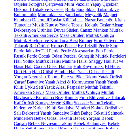
Objeler
Fotoğraf Çerçevesi
Mum
Vazolar
Yapay Çiçekler
Dekoratif Tabak ve Kaseler
Biblo
Şaraplıklar
Tütsülük ve
Buhurdanlık
Mumluklar ve Şamdanlar
Meyvelik
Magnet
Kumbara
Dekoratif Taşlar
Kül Tablası
Nazar Boncuğu
Kitap
Tutucular
Müzik Kutusu
Yatak Tepsisi
Kokulu Taşlar
Ahşap
Dekorasyon Ürünleri
Duvar Süsleri
Cansız Manken
Mutfak
Tekstili
Amerikan Servis
Masa Örtüleri
Mutfak Önlüğü
Mutfak Havlusu ve Kurulama Bezi
Runner
Fırın Eldiveni ve
Tutacak
Raf Örtüsü
Kumaş Peçete
Ev Tekstili
Perde
Stor
Perde
Jaluziler
Tül Perde
Perde Aksesuarları
Fon Perde
Rustik Perde
Çocuk Odası Perdesi
Güneşlik
Mutfak Perdeleri
Halı
Yolluk
Mutfak Halısı
Makine Halısı
Shaggy Halı
Jüt ve
Hasır Halı
Çocuk Odası Halıları
Halı Kaydırmazı
El Halısı
Deri Halı
Halı Örtüsü
Bambu Halı
Yatak Odası Tekstili
Yorgan
Nevresim Takımı
Pike ve Pike Takımı
Yatak Örtüsü
Çarşaf
Battaniye
Yatak Alezi & Koruyucusu
Yastık
Yastık
Kılıfı
Uyku Seti
Yastık Alezi
Paspaslar
Mutfak Tekstili
Amerikan Servis
Masa Örtüleri
Mutfak Önlüğü
Mutfak
Havlusu ve Kurulama Bezi
Runner
Fırın Eldiveni ve Tutacak
Raf Örtüsü
Kumaş Peçete
Kilim
Seccade
Salon Tekstili
Kırlent ve Kırlent Kılıfı
Sandalye Minderi
Koltuk Örtüsü ve
Şalı
Dekoratif Yastık
Sandalye Kılıfı
Bahçe Tekstili
Salıncak
Minderleri
Bebek Odası Tekstili
Bebek Yorganı
Bebek
Çarşafı
Bebek Nevresim Takımı
Bebek Battaniyesi
Bebek
Uyku Seti
Banyo Tekstil
Banyo Paspasları
Banyo Bakım