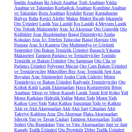
İngiliz Anahtarı
İki Ağızlı Anahtar
Tork Anahtarı
Yıldız
Anahtar ve Takımları
Kurbağcık Anahtarı
Kombine Anahtar
ve Takımları
Boru Anahtarı
Keskiler
Keser
Kargaburun
Balyoz
Balta
Kesici Aletler
Makas
Maket Bıçağı
Iskarpela
Oto Ürünleri
Lastik
Yaz Lastiği
Kış Lastiği
4 Mevsim Lastik
Oto Teknik Malzemeler
Araç İçi Aksesuar
Oto Güneşlik
Oto
Küllükler
Araç Buzdolapları
Bagaj Düzenleyici
Araba
Kokuları
Araç İçi Telefon Tutucular
Bagaj Havuzu
Oto
Paspası
Araç İçi Kamera
Oto Multimedya ve Görüntü
Sistemleri
Oto Bakım Temizlik Ürünleri
Basınçlı Yıkama
Makineleri
Tampon Parlatıcı ve Temizleyiciler
Torpido
Temizlik ve Bakım Ürünleri
Oto Şampuan
Oto Cila ve
Parlatıcı Ürünleri
Polyester Macun
Oto Cam Bakım Ürünleri
ve Temizleyiciler
Mikrofiber Bez
Araç Temizlik Seti
Araç
Boyaları
Araç Süpürgeleri
Araba Çizik Giderici
Motor
Temizleyici ve Bakım Ürünleri
Radyatör Temizleyiciler
Oto
Koltuk Kılıfı
Lastik Ekipmanları
Hava Kompresörü
Bijon
Anahtarı
Sibop ve Sibop Kapağı
Lastik Tamir Kiti
Kriko
Yağ
Motor Katkıları
Hidrolik Yağlar
Motor Yağı
Motor Yağı
Katkısı
Gres Yağı
Yakıt Katkısı
Şanzıman Yağı ve Katkısı
Akü ve Akü Aksesuarları
Akü
Akü Şarj Cihazları
Akü
Takviye Kablosu
Araç Dış Aksesuar
Plaka Aksesuarları
Silecek
Yan ve Tavan Çıtaları
Tampon Aksesuarları
Trafik
Setleri
Oto Brandaları
Vinç ve Vinç Aksesuarları
Jant ve Jant
Kapağı
Trafik Ürünleri
Oto Projektör
Diğer Trafik Ürünleri