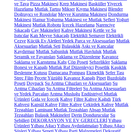
ve Tava
Pizza Makinesi
Krep Makinesi
Basküller
Yiyecek
Hazırlama
Mutfak Tartısı
Mikser
Kıyma Makinesi
Blender
Doğrayıcı ve Rondolar
Meyve Kurutma Makinesi
Dondurma
Makinesi
Hamur Yoğurma Makinesi ve Mutfak Şefleri
Yoğurt
Makinesi
Mutfak Robotu
İçecek Hazırlama
Narenciye
Sıkacağı
Çay Makineleri
Kahve Makinesi
Kettle ve Su
Isıtıcılar
Katı Meyve Sıkacağı
Elektrikli Semaver
Elektrikli
Cezve
Küçük Ev Aletleri Yedek Parça ve Aksesuarları
Mutfak
Aksesuarları
Mutfak Seti
Bulaşıklık
Askı ve Kancalar
Kaydırmaz
Mutfak Sabunluk
Mutfak Havluluk
Mutfak
Seramik ve Fayansları
Saklama ve Düzenleme
Kavanoz
Saklama ve Karıştırma Kabı
Çöp Poşeti
Sebzelikler
Saklama
Bonesi ve Kapağı
Mutfak Raf Düzenleyici
Poşetlik
Kaşıklık
Beslenme Kutusu
Damacana Pompası
Ekmeklik
Sefer Tası
Streç Film
Peçete Yüzüğü
Kavanoz Kapağı
Pipet
Buzdolabı
Poşeti
Doypack
Su Arıtma Cihazları ve Aksesuarları
Su
Arıtma Cihazları
Su Arıtma Filtreleri
Su Arıtma Aksesuarları
ve Yedek Parçaları
Arıtma Musluğu
Endüstriyel Mutfak
Ürünleri
Gıda ve İçecek
Kahve
Filtre Kahve Kağıdı
Türk
Kahvesi
Kapsül Kahve
Filtre Kahve
Çekirdek Kahve
Mutfak
Tezgahları
Laminant Mutfak Tezgahları
Ahşap Mutfak
Tezgahları
Bulaşık Makineleri
Derin Dondurucular
Su
Sebilleri
DEKORASYON VE EV GEREÇLERİ
Yılbaşı
Ürünleri
Yılbaşı Ağacı
Yılbaşı Aydınlatmaları
Yılbaşı Ağacı
Süsleri
Yılbaşı Sepeti
Yılbaşı Parti Malzemeleri
Dekoratif