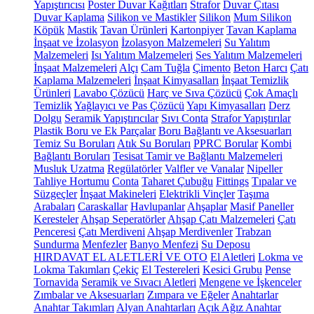
Yapıştırıcısı
Poster Duvar Kağıtları
Strafor
Duvar Çıtası
Duvar Kaplama
Silikon ve Mastikler
Silikon
Mum Silikon
Köpük
Mastik
Tavan Ürünleri
Kartonpiyer
Tavan Kaplama
İnşaat ve İzolasyon
İzolasyon Malzemeleri
Su Yalıtım
Malzemeleri
Isı Yalıtım Malzemeleri
Ses Yalıtım Malzemeleri
İnşaat Malzemeleri
Alçı
Cam Tuğla
Çimento
Beton Harcı
Çatı
Kaplama Malzemeleri
İnşaat Kimyasalları
İnşaat Temizlik
Ürünleri
Lavabo Çözücü
Harç ve Sıva Çözücü
Çok Amaçlı
Temizlik
Yağlayıcı ve Pas Çözücü
Yapı Kimyasalları
Derz
Dolgu
Seramik Yapıştırıcılar
Sıvı Conta
Strafor Yapıştırılar
Plastik Boru ve Ek Parçalar
Boru Bağlantı ve Aksesuarları
Temiz Su Boruları
Atık Su Boruları
PPRC Borular
Kombi
Bağlantı Boruları
Tesisat Tamir ve Bağlantı Malzemeleri
Musluk Uzatma
Regülatörler
Valfler ve Vanalar
Nipeller
Tahliye Hortumu
Conta
Taharet Çubuğu
Fittings
Tıpalar ve
Süzgeçler
İnşaat Makineleri
Elektrikli Vinçler
Taşıma
Arabaları
Caraskallar
Havlupanlar
Ahşaplar
Masif Paneller
Keresteler
Ahşap Seperatörler
Ahşap Çatı Malzemeleri
Çatı
Penceresi
Çatı Merdiveni
Ahşap Merdivenler
Trabzan
Sundurma
Menfezler
Banyo Menfezi
Su Deposu
HIRDAVAT EL ALETLERİ VE OTO
El Aletleri
Lokma ve
Lokma Takımları
Çekiç
El Testereleri
Kesici Grubu
Pense
Tornavida
Seramik ve Sıvacı Aletleri
Mengene ve İşkenceler
Zımbalar ve Aksesuarları
Zımpara ve Eğeler
Anahtarlar
Anahtar Takımları
Alyan Anahtarları
Açık Ağız Anahtar