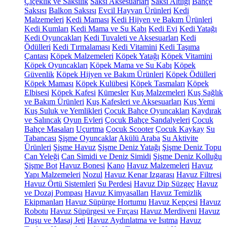
Çiçeklik ve Saksılık
Saksı Aksesuarları
Saksı Altlığı
Bahçe
Saksısı
Balkon Saksısı
Evcil Hayvan Ürünleri
Kedi
Malzemeleri
Kedi Maması
Kedi Hijyen ve Bakım Ürünleri
Kedi Kumları
Kedi Mama ve Su Kabı
Kedi Evi
Kedi Yatağı
Kedi Oyuncakları
Kedi Tuvaleti ve Aksesuarları
Kedi
Ödülleri
Kedi Tırmalaması
Kedi Vitamini
Kedi Taşıma
Çantası
Köpek Malzemeleri
Köpek Yatağı
Köpek Vitamini
Köpek Oyuncakları
Köpek Mama ve Su Kabı
Köpek
Güvenlik
Köpek Hijyen ve Bakım Ürünleri
Köpek Ödülleri
Köpek Maması
Köpek Kulübesi
Köpek Tasmaları
Köpek
Elbisesi
Köpek Kafesi
Kümesler
Kuş Malzemeleri
Kuş Sağlık
ve Bakım Ürünleri
Kuş Kafesleri ve Aksesuarları
Kuş Yemi
Kuş Suluk ve Yemlikleri
Çocuk Bahçe Oyuncakları
Kaydırak
ve Salıncak
Oyun Evleri
Çocuk Bahçe Sandalyeleri
Çocuk
Bahçe Masaları
Uçurtma
Çocuk Scooter
Çocuk Kaykay
Su
Tabancası
Şişme Oyuncaklar
Akülü Araba
Su Aktivite
Ürünleri
Şişme Havuz
Şişme Deniz Yatağı
Şişme Deniz Topu
Can Yeleği
Can Simidi ve Deniz Simidi
Şişme Deniz Kolluğu
Şişme Bot
Havuz Bonesi
Kano
Havuz Malzemeleri
Havuz
Yapı Malzemeleri
Nozul
Havuz Kenar Izgarası
Havuz Filtresi
Havuz Örtü Sistemleri
Su Perdesi
Havuz Dip Süzgeç
Havuz
ve Dozaj Pompası
Havuz Kimyasalları
Havuz Temizlik
Ekipmanları
Havuz Süpürge Hortumu
Havuz Kepçesi
Havuz
Robotu
Havuz Süpürgesi ve Fırçası
Havuz Merdiveni
Havuz
Duşu ve Masaj Jeti
Havuz Aydınlatma ve Isıtma
Havuz