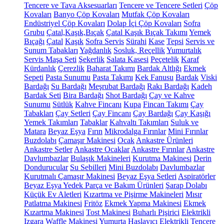
Tencere ve Tava Aksesuarları
Tencere ve Tencere Setleri
Çöp
Kovaları
Banyo Çöp Kovaları
Mutfak Çöp Kovaları
Endüstriyel Çöp Kovaları
Dolap İçi Çöp Kovaları
Sofra
Grubu
Çatal,Kaşık,Bıçak
Çatal Kaşık Bıçak Takımı
Yemek
Bıçağı
Çatal
Kaşık
Sofra Servis
Sürahi
Kase
Tepsi
Servis ve
Sunum Tabakları
Yağdanlık
Sosluk, Reçellik
Yumurtalık
Servis Maşa Seti
Şekerlik
Salata Kasesi
Peçetelik
Karaf
Kürdanlık
Çerezlik
Baharat Takımı
Bardak Altlığı
Ekmek
Sepeti
Pasta Sunumu
Pasta Takımı
Kek Fanusu
Bardak
Viski
Bardağı
Su Bardağı
Meşrubat Bardağı
Rakı Bardağı
Kadeh
Bardak Seti
Bira Bardağı
Shot Bardağı
Çay ve Kahve
Sunumu
Sütlük
Kahve Fincanı
Kupa
Fincan Takımı
Çay
Tabakları
Çay Setleri
Çay Fincanı
Çay Bardağı
Çay Kaşığı
Yemek Takımları
Tabaklar
Kahvaltı Takımları
Suluk ve
Matara
Beyaz Eşya
Fırın
Mikrodalga Fırınlar
Mini Fırınlar
Buzdolabı
Çamaşır Makinesi
Ocak
Ankastre Ürünleri
Ankastre Setler
Ankastre Ocaklar
Ankastre Fırınlar
Ankastre
Davlumbazlar
Bulaşık Makineleri
Kurutma Makinesi
Derin
Dondurucular
Su Sebilleri
Mini Buzdolabı
Davlumbazlar
Kurutmalı Çamaşır Makinesi
Beyaz Eşya Setleri
Aspiratörler
Beyaz Eşya Yedek Parça ve Bakım Ürünleri
Şarap Dolabı
Küçük Ev Aletleri
Kızartma ve Pişirme Makineleri
Mısır
Patlatma Makinesi
Fritöz
Ekmek Yapma Makinesi
Ekmek
Kızartma Makinesi
Tost Makinesi
Buharlı Pişirici
Elektrikli
Izgara
Waffle Makinesi
Yumurta Haşlayıcı
Elektrikli Tencere