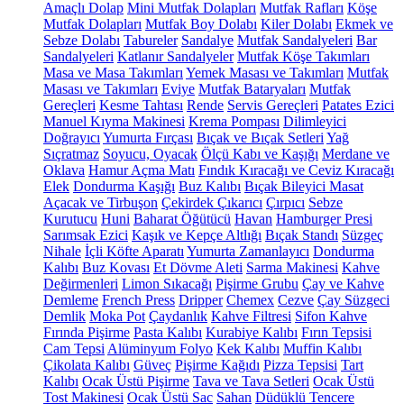
Amaçlı Dolap
Mini Mutfak Dolapları
Mutfak Rafları
Köşe
Mutfak Dolapları
Mutfak Boy Dolabı
Kiler Dolabı
Ekmek ve
Sebze Dolabı
Tabureler
Sandalye
Mutfak Sandalyeleri
Bar
Sandalyeleri
Katlanır Sandalyeler
Mutfak Köşe Takımları
Masa ve Masa Takımları
Yemek Masası ve Takımları
Mutfak
Masası ve Takımları
Eviye
Mutfak Bataryaları
Mutfak
Gereçleri
Kesme Tahtası
Rende
Servis Gereçleri
Patates Ezici
Manuel Kıyma Makinesi
Krema Pompası
Dilimleyici
Doğrayıcı
Yumurta Fırçası
Bıçak ve Bıçak Setleri
Yağ
Sıçratmaz
Soyucu, Oyacak
Ölçü Kabı ve Kaşığı
Merdane ve
Oklava
Hamur Açma Matı
Fındık Kıracağı ve Ceviz Kıracağı
Elek
Dondurma Kaşığı
Buz Kalıbı
Bıçak Bileyici Masat
Açacak ve Tirbuşon
Çekirdek Çıkarıcı
Çırpıcı
Sebze
Kurutucu
Huni
Baharat Öğütücü
Havan
Hamburger Presi
Sarımsak Ezici
Kaşık ve Kepçe Altlığı
Bıçak Standı
Süzgeç
Nihale
İçli Köfte Aparatı
Yumurta Zamanlayıcı
Dondurma
Kalıbı
Buz Kovası
Et Dövme Aleti
Sarma Makinesi
Kahve
Değirmenleri
Limon Sıkacağı
Pişirme Grubu
Çay ve Kahve
Demleme
French Press
Dripper
Chemex
Cezve
Çay Süzgeci
Demlik
Moka Pot
Çaydanlık
Kahve Filtresi
Sifon Kahve
Fırında Pişirme
Pasta Kalıbı
Kurabiye Kalıbı
Fırın Tepsisi
Cam Tepsi
Alüminyum Folyo
Kek Kalıbı
Muffin Kalıbı
Çikolata Kalıbı
Güveç
Pişirme Kağıdı
Pizza Tepsisi
Tart
Kalıbı
Ocak Üstü Pişirme
Tava ve Tava Setleri
Ocak Üstü
Tost Makinesi
Ocak Üstü Sac
Sahan
Düdüklü Tencere