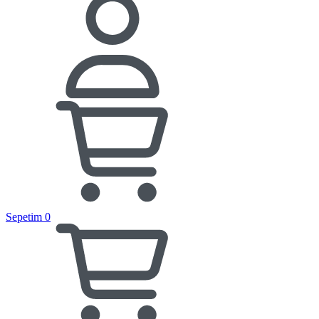
Sepetim
0