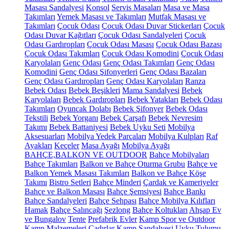
Masası Sandalyesi
Konsol
Servis Masaları
Masa ve Masa
Takımları
Yemek Masası ve Takımları
Mutfak Masası ve
Takımları
Çocuk Odası
Çocuk Odası Duvar Stickerları
Çocuk
Odası Duvar Kağıtları
Çocuk Odası Sandalyeleri
Çocuk
Odası Gardıropları
Çocuk Odası Masası
Çocuk Odası Bazası
Çocuk Odası Takımları
Çocuk Odası Komodini
Çocuk Odası
Karyolaları
Genç Odası
Genç Odası Takımları
Genç Odası
Komodini
Genç Odası Şifonyerleri
Genç Odası Bazaları
Genç Odası Gardıropları
Genç Odası Karyolaları
Ranza
Bebek Odası
Bebek Beşikleri
Mama Sandalyesi
Bebek
Karyolaları
Bebek Gardıropları
Bebek Yatakları
Bebek Odası
Takımları
Oyuncak Dolabı
Bebek Şifonyer
Bebek Odası
Tekstili
Bebek Yorganı
Bebek Çarşafı
Bebek Nevresim
Takımı
Bebek Battaniyesi
Bebek Uyku Seti
Mobilya
Aksesuarları
Mobilya Yedek Parçaları
Mobilya Kulpları
Raf
Ayakları
Keçeler
Masa Ayağı
Mobilya Ayağı
BAHÇE,BALKON VE OUTDOOR
Bahçe Mobilyaları
Bahçe Takımları
Balkon ve Bahçe Oturma Grubu
Bahçe ve
Balkon Yemek Masası Takımları
Balkon ve Bahçe Köşe
Takımı
Bistro Setleri
Bahçe Minderi
Çardak ve Kameriyeler
Bahçe ve Balkon Masası
Bahçe Şemsiyesi
Bahçe Bankı
Bahçe Sandalyeleri
Bahçe Sehpası
Bahçe Mobilya Kılıfları
Hamak
Bahçe Salıncağı
Şezlong
Bahçe Koltukları
Ahşap Ev
ve Bungalov
Tente
Prefabrik Evler
Kamp Spor ve Outdoor
Kamp Malzemeleri
Çadırlar
Kamp Sandalyesi
Uyku Tulumu