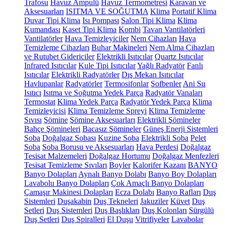
Trafosu
Havuz Ampulü
Havuz Termometresi
Karavan ve
Aksesuarları
ISITMA VE SOĞUTMA
Klima
Portatif Klima
Duvar Tipi Klima
Isı Pompası
Salon Tipi Klima
Klima
Kumandası
Kaset Tipi Klima
Kombi
Tavan Vantilatörleri
Vantilatörler
Hava Temizleyiciler
Nem Cihazları
Hava
Temizleme Cihazları
Buhar Makineleri
Nem Alma Cihazları
ve Rutubet Gidericiler
Elektrikli Isıtıcılar
Quartz Isıtıcılar
Infrared Isıtıcılar
Kule Tipi Isıtıcılar
Yağlı Radyatör
Fanlı
Isıtıcılar
Elektrikli Radyatörler
Dış Mekan Isıtıcılar
Havlupanlar
Radyatörler
Termosifonlar
Şofbenler
Ani Su
Isıtıcı
Isıtma ve Soğutma Yedek Parça
Radyatör Vanaları
Termostat
Klima Yedek Parça
Radyatör Yedek Parça
Klima
Temizleyicisi
Klima Temizleme Spreyi
Klima Temizleme
Sıvısı
Şömine
Şömine Aksesuarları
Elektrikli Şömineler
Bahçe Şömineleri
Bacasız Şömineler
Güneş Enerji Sistemleri
Soba
Doğalgaz Sobası
Kuzine Soba
Elektrikli Soba
Pelet
Soba
Soba Borusu ve Aksesuarları
Hava Perdesi
Doğalgaz
Tesisat Malzemeleri
Doğalgaz Hortumu
Doğalgaz Menfezleri
Tesisat Temizleme Sıvıları
Boyler
Kalorifer Kazanı
BANYO
Banyo Dolapları
Aynalı Banyo Dolabı
Banyo Boy Dolapları
Lavabolu Banyo Dolapları
Çok Amaçlı Banyo Dolapları
Çamaşır Makinesi Dolapları
Ecza Dolabı
Banyo Rafları
Duş
Sistemleri
Duşakabin
Duş Tekneleri
Jakuziler
Küvet
Duş
Setleri
Duş Sistemleri
Duş Başlıkları
Duş Kolonları
Sürgülü
Duş Setleri
Duş Spiralleri
El Duşu
Vitrifiyeler
Lavabolar