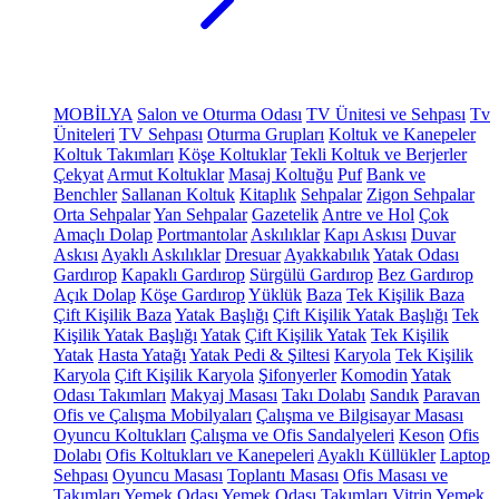
MOBİLYA
Salon ve Oturma Odası
TV Ünitesi ve Sehpası
Tv
Üniteleri
TV Sehpası
Oturma Grupları
Koltuk ve Kanepeler
Koltuk Takımları
Köşe Koltuklar
Tekli Koltuk ve Berjerler
Çekyat
Armut Koltuklar
Masaj Koltuğu
Puf
Bank ve
Benchler
Sallanan Koltuk
Kitaplık
Sehpalar
Zigon Sehpalar
Orta Sehpalar
Yan Sehpalar
Gazetelik
Antre ve Hol
Çok
Amaçlı Dolap
Portmantolar
Askılıklar
Kapı Askısı
Duvar
Askısı
Ayaklı Askılıklar
Dresuar
Ayakkabılık
Yatak Odası
Gardırop
Kapaklı Gardırop
Sürgülü Gardırop
Bez Gardırop
Açık Dolap
Köşe Gardırop
Yüklük
Baza
Tek Kişilik Baza
Çift Kişilik Baza
Yatak Başlığı
Çift Kişilik Yatak Başlığı
Tek
Kişilik Yatak Başlığı
Yatak
Çift Kişilik Yatak
Tek Kişilik
Yatak
Hasta Yatağı
Yatak Pedi & Şiltesi
Karyola
Tek Kişilik
Karyola
Çift Kişilik Karyola
Şifonyerler
Komodin
Yatak
Odası Takımları
Makyaj Masası
Takı Dolabı
Sandık
Paravan
Ofis ve Çalışma Mobilyaları
Çalışma ve Bilgisayar Masası
Oyuncu Koltukları
Çalışma ve Ofis Sandalyeleri
Keson
Ofis
Dolabı
Ofis Koltukları ve Kanepeleri
Ayaklı Küllükler
Laptop
Sehpası
Oyuncu Masası
Toplantı Masası
Ofis Masası ve
Takımları
Yemek Odası
Yemek Odası Takımları
Vitrin
Yemek