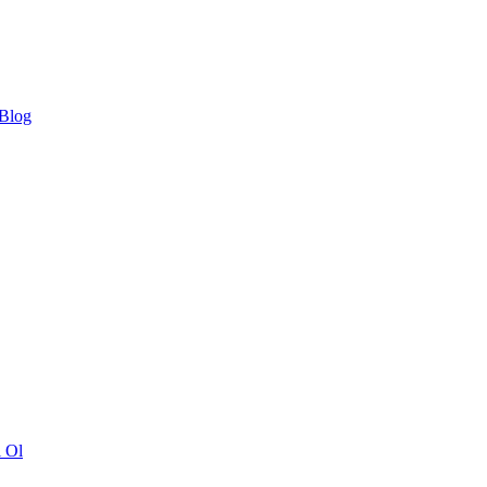
 Blog
ı Ol