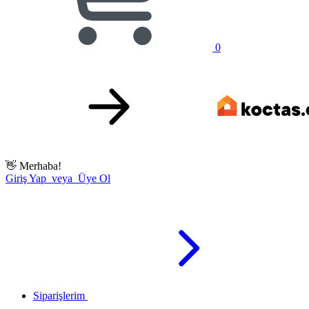
0
👋
Merhaba!
Giriş Yap veya Üye Ol
Siparişlerim