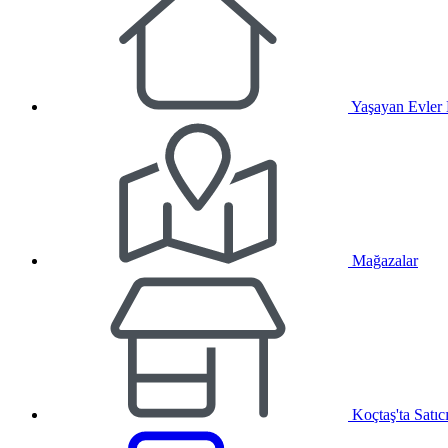
Yaşayan Evler
Mağazalar
Koçtaş'ta Satıc