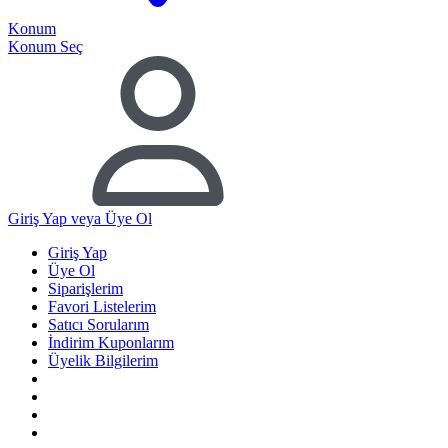
Konum
Konum Seç
Giriş Yap
veya Üye Ol
Giriş Yap
Üye Ol
Siparişlerim
Favori Listelerim
Satıcı Sorularım
İndirim Kuponlarım
Üyelik Bilgilerim